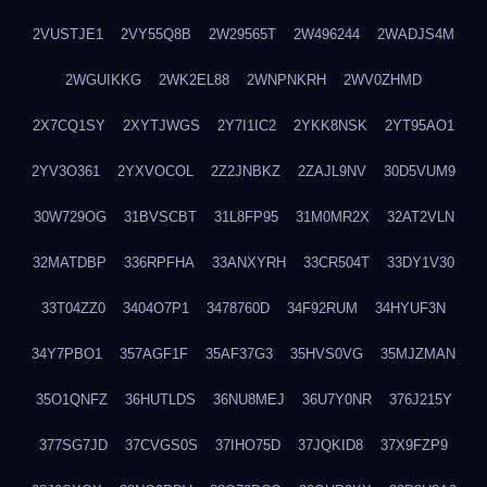
2VUSTJE1
2VY55Q8B
2W29565T
2W496244
2WADJS4M
2WGUIKKG
2WK2EL88
2WNPNKRH
2WV0ZHMD
2X7CQ1SY
2XYTJWGS
2Y7I1IC2
2YKK8NSK
2YT95AO1
2YV3O361
2YXVOCOL
2Z2JNBKZ
2ZAJL9NV
30D5VUM9
30W729OG
31BVSCBT
31L8FP95
31M0MR2X
32AT2VLN
32MATDBP
336RPFHA
33ANXYRH
33CR504T
33DY1V30
33T04ZZ0
3404O7P1
3478760D
34F92RUM
34HYUF3N
34Y7PBO1
357AGF1F
35AF37G3
35HVS0VG
35MJZMAN
35O1QNFZ
36HUTLDS
36NU8MEJ
36U7Y0NR
376J215Y
377SG7JD
37CVGS0S
37IHO75D
37JQKID8
37X9FZP9