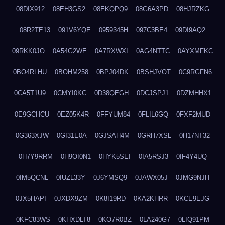
08DIX912
08EH3GS2
08EKQPQ9
08G6A3PD
08HJRZKG
08R2TE13
091V6YQE
0959345H
097C3BE4
09DI9AQ2
09RKK0JO
0A54G2WE
0A7RXWXI
0AG4NTTC
0AYXMFKC
0BO4RLHU
0BOHM258
0BPJ04DK
0BSHJVOT
0C9RGFN6
0CA5T1U9
0CMYI0KC
0D38QEGH
0DCJSPJ1
0DZMHHX1
0E9GCHCU
0EZ05K4R
0FFYUM84
0FLIL6GQ
0FXF2MUD
0G363XJW
0GI31E0A
0GJSAH4M
0GRH7XSL
0H17NT32
0H7Y9RRM
0H9OI0N1
0HYK5SEI
0IA5RSJ3
0IF4Y4UQ
0IM5QCNL
0IUZL33Y
0J6YMSQ9
0JAWX05J
0JMG9NJH
0JX5HAPI
0JXDX9ZM
0K8I19RD
0KA2KHRR
0KCE9EJG
0KFC83WS
0KHXDLT8
0KO7R0BZ
0LA240G7
0LIQ91PM