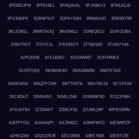
3PEBEUPM
3PFEI4E1
3PHQ0AXL
3PJX8KV3
3PWL81U6
3PX3NDPK
3QBNPSU7
3QPKYD3H
3R660UUO
3R8OBY8R
3RJJOB51
3RM5TAUQ
3RV0N612
3SRBQEDJ
3SXFZOBA
3TBVTN7Z
3TFI7CJL
3TKFBN73
3TTB618D
3TVMVY4A
3VPL82H9
3VS14DKC
3VX5WW8T
3VXFRWKX
3VZRTGEK
3W3MHD4O
3WAD8W9N
3WDTF1N3
3WI8G8SN
3WQDYCWK
3WTTA97N
3WU70G19
3X71FE60
3XC4DIU7
3XMIH0VI
3XMLLD4K
3XWW9P5D
3Y2Z2FMH
3YXUATB4
3Z3344KT
3ZBBJF82
3ZUNKQ9P
40PEO5RM
418TPYOG
41A6AQPI
41CR68ZC
428MPM7O
42EW9PZP
42HIOZNV
42QOZROE
437L5RRA
43BE766X
43EEF23E