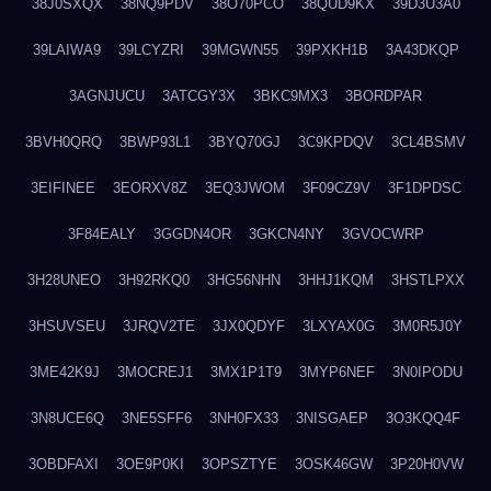
38J0SXQX
38NQ9PDV
38O70PCO
38QUD9KX
39D3U3A0
39LAIWA9
39LCYZRI
39MGWN55
39PXKH1B
3A43DKQP
3AGNJUCU
3ATCGY3X
3BKC9MX3
3BORDPAR
3BVH0QRQ
3BWP93L1
3BYQ70GJ
3C9KPDQV
3CL4BSMV
3EIFINEE
3EORXV8Z
3EQ3JWOM
3F09CZ9V
3F1DPDSC
3F84EALY
3GGDN4OR
3GKCN4NY
3GVOCWRP
3H28UNEO
3H92RKQ0
3HG56NHN
3HHJ1KQM
3HSTLPXX
3HSUVSEU
3JRQV2TE
3JX0QDYF
3LXYAX0G
3M0R5J0Y
3ME42K9J
3MOCREJ1
3MX1P1T9
3MYP6NEF
3N0IPODU
3N8UCE6Q
3NE5SFF6
3NH0FX33
3NISGAEP
3O3KQQ4F
3OBDFAXI
3OE9P0KI
3OPSZTYE
3OSK46GW
3P20H0VW