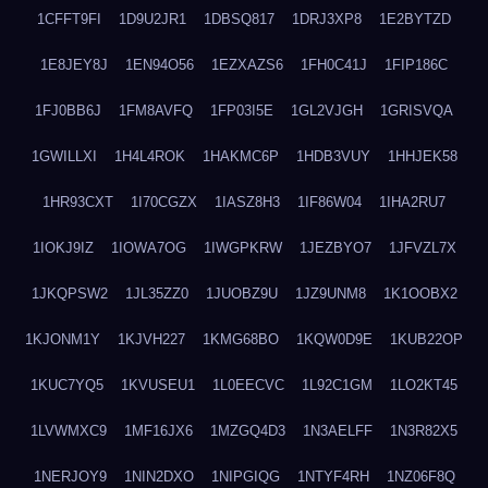
1CFFT9FI
1D9U2JR1
1DBSQ817
1DRJ3XP8
1E2BYTZD
1E8JEY8J
1EN94O56
1EZXAZS6
1FH0C41J
1FIP186C
1FJ0BB6J
1FM8AVFQ
1FP03I5E
1GL2VJGH
1GRISVQA
1GWILLXI
1H4L4ROK
1HAKMC6P
1HDB3VUY
1HHJEK58
1HR93CXT
1I70CGZX
1IASZ8H3
1IF86W04
1IHA2RU7
1IOKJ9IZ
1IOWA7OG
1IWGPKRW
1JEZBYO7
1JFVZL7X
1JKQPSW2
1JL35ZZ0
1JUOBZ9U
1JZ9UNM8
1K1OOBX2
1KJONM1Y
1KJVH227
1KMG68BO
1KQW0D9E
1KUB22OP
1KUC7YQ5
1KVUSEU1
1L0EECVC
1L92C1GM
1LO2KT45
1LVWMXC9
1MF16JX6
1MZGQ4D3
1N3AELFF
1N3R82X5
1NERJOY9
1NIN2DXO
1NIPGIQG
1NTYF4RH
1NZ06F8Q