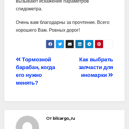
вызывают искажение параметров
спидометра.
Очень вам благодарны за прочтение. Всего
хорошего Вам. Ровных дорог!
Навигация
Тормозной
Как выбрать
барабан, когда
запчасти для
по
его нужно
иномарки
записям
менять?
От
bilcargo_ru