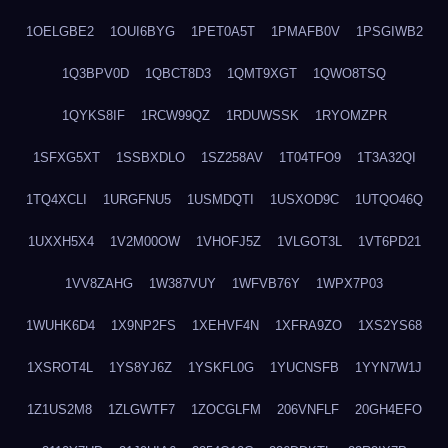
1OELGBE2
1OUI6BYG
1PET0A5T
1PMAFB0V
1PSGIWB2
1Q3BPV0D
1QBCT8D3
1QMT9XGT
1QWO8TSQ
1QYKS8IF
1RCW99QZ
1RDUWSSK
1RYOMZPR
1SFXG5XT
1SSBXDLO
1SZ258AV
1T04TFO9
1T3A32QI
1TQ4XCLI
1URGFNU5
1USMDQTI
1USXOD9C
1UTQO46Q
1UXXH5X4
1V2M00OW
1VHOFJ5Z
1VLGOT3L
1VT6PD21
1VV8ZAHG
1W387VUY
1WFVB76Y
1WPX7P03
1WUHK6D4
1X9NP2FS
1XEHVF4N
1XFRA9ZO
1XS2YS68
1XSROT4L
1YS8YJ6Z
1YSKFL0G
1YUCNSFB
1YYN7W1J
1Z1US2M8
1ZLGWTF7
1ZOCGLFM
206VNFLF
20GH4EFO