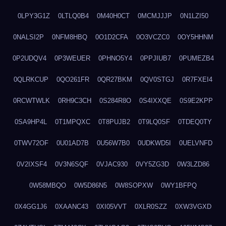
0LPY3G1Z
0LTLQ0B4
0M40H0CT
0MCMJJJP
0N1LZI50
0NALSI2P
0NFM8HBQ
0O1D2CFA
0O3VCZC0
0OY5HHNM
0P2UDQV4
0P3WEUER
0PHNO5Y4
0PPJIUB7
0PUMEZB4
0QLRKCUP
0QO261FR
0QR27BKM
0QV0STGJ
0R7FXEI4
0RCWTWLK
0RH9C3CH
0S284R8O
0S4IXXQE
0S9E2KPP
0SA9HP4L
0T1MPQXC
0T8PUJB2
0T9LQ0SF
0TDEQ0TY
0TWV72OF
0U01AD7B
0U56W7B0
0UDKWD5I
0UELVNFD
0V2IXSF4
0V3N6SQF
0VJAC930
0VY5ZG3D
0W3LZD86
0W58MBQO
0W5D86N5
0W8SOPXW
0WY1BFPQ
0X4GG1J6
0XAANC43
0XI05VVT
0XLR0SZZ
0XW3VGXD