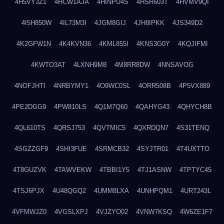
4H5VY3Z1
4HCW1AJA
4HINPU4S
4HSR603T
4HVMV9QI
4I5H850W
4IL73M3I
4JGM8GIJ
4JH8IPKK
4JS349D2
4K2GFW1N
4K4KVN36
4KML855I
4KNS3G0Y
4KQJIFMI
4KWTO3AT
4LXNH9M8
4M8RR8DW
4NNSAVOG
4NOFJHTI
4NRBYMY1
4O9WC0SL
4ORR508B
4P5VX889
4PE2DGG9
4PW810LS
4Q1M7Q60
4QAHYG43
4QHYCH8B
4QL610TS
4QRSJ753
4QVTMIC5
4QXRDQN7
4S31TENQ
4SGZZGF9
4SHI3FUE
4SRMCB32
4SYJTR01
4T4UXTTO
4T8GUZVK
4TAWVEKW
4TBBI1Y5
4TJ1ASNW
4TPTYC45
4TSJ6PJX
4U48QGQ2
4UMM8LXA
4UNHPQM1
4URT243L
4VFMWJZ0
4VGSLXPJ
4VJZYO02
4VNW7KSQ
4W6ZE1F7