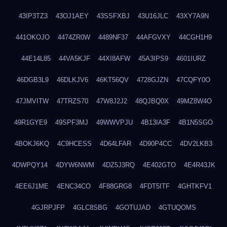
43IP3TZ3
43OJ1AEY
43SSFXBJ
43U16JLC
43XY7A9N
441OKOJO
4474ZR0W
4489NF37
44AFGVXY
44CGH1H9
44E14L85
44VA5KJF
44XI8AFW
45A3IPS9
4601IURZ
46DGB3L9
46DLKJV6
46KT56QV
4728GJZN
47CQFY0O
47JMVITW
47TRZS70
47W8J2J2
48QJBQ0X
49MZ8W4O
49R1GYE9
49SPF3MJ
49WWVPJU
4B13IA3F
4B1N5SGO
4BOKJ6KQ
4C9HCESS
4D64LFAR
4D90P4CC
4DV2LKB3
4DWPQY14
4DYW6NWM
4DZ5J3RQ
4E402GTO
4E4R43JK
4EE6J1ME
4ENC34CO
4F88GRG8
4FDT5ITF
4GHTKFV1
4GJRPJFP
4GLC8SBG
4GOTUJAD
4GTUQOMS