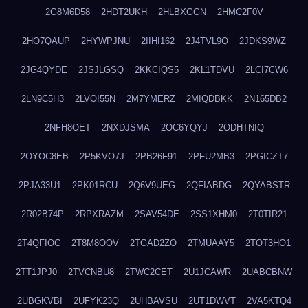
2G8M6D58
2HDT2UKH
2HLBXGGN
2HMC2F0V
2HO7QAUP
2HYWPJNU
2IIHI162
2J4TVL9Q
2JDKS9WZ
2JG4QYDE
2JSJLGSQ
2KKCIQS5
2KL1TDVU
2LCI7CW6
2LN9C5H3
2LVOI55N
2M7YMERZ
2MIQDBKK
2N165DB2
2NFH8OET
2NXDJSMA
2OC6YQYJ
2ODHTNIQ
2OYOC8EB
2P5KVO7J
2PB26F91
2PFU2MB3
2PGICZT7
2PJA33U1
2PK01RCU
2Q6V9UEG
2QFIABDG
2QYABSTR
2R02B74P
2RPXRAZM
2SAV54DE
2SS1XHM0
2T0TIR21
2T4QFIOC
2T8M8OOV
2TGAD2ZO
2TMUAAY5
2TOT3HO1
2TT1JPJ0
2TVCNBU8
2TWC2CET
2U1JCAWR
2UABCBNW
2UBGKVBI
2UFYK23Q
2UHBAVSU
2UT1DWVT
2VA5KTQ4