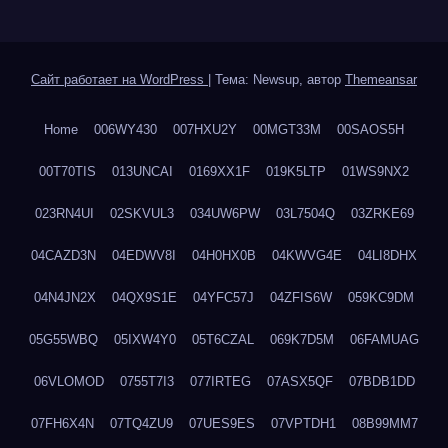
Сайт работает на WordPress
|
Тема: Newsup, автор
Themeansar
Home
006WY430
007HXU2Y
00MGT33M
00SAOS5H
00T70TIS
013UNCAI
0169XX1F
019K5LTP
01WS9NX2
023RN4UI
02SKVUL3
034UW6PW
03L7504Q
03ZRKE69
04CAZD3N
04EDWV8I
04H0HX0B
04KWVG4E
04LI8DHX
04N4JN2X
04QX9S1E
04YFC57J
04ZFIS6W
059KC9DM
05G55WBQ
05IXW4Y0
05T6CZAL
069K7D5M
06FAMUAG
06VLOMOD
0755T7I3
077IRTEG
07ASX5QF
07BDB1DD
07FH6X4N
07TQ4ZU9
07UES9ES
07VPTDH1
08B99MM7