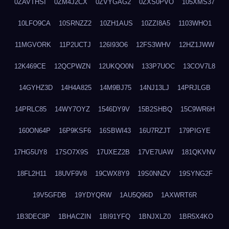
0ZAVTHSI
0ZM4J2CX
0ZVYGAG2
0ZXS0PVO
105XMS37
10LFO9CA
10SRNZZ2
10ZH1AUS
10ZZI8A5
1103WHO1
11MGVORK
11P2UCTJ
126I93O6
12FS3WHV
12HZ1JWW
12K469CE
12QCPWZN
12UKQO0N
133P7UOC
13COV7L8
14GYHZ3D
14H4A825
14M9BJ75
14NJ13LJ
14PRJLGB
14PRLC85
14WY7OYZ
1546DY9V
15B2SHBQ
15C9WR6H
160ON64P
16P9KSF6
16SBWI43
16U7RZJT
179PIGYE
17HG5UY8
17SO7X9S
17UXEZ2B
17VE7UAW
181QKVNV
18FL2H11
18UVF9V8
19CWX8Y9
19S0NNZV
19SYNG2F
19V5GFDB
19YDYQRW
1AU5Q96D
1AXWRT6R
1B3DEC8P
1BHACZIN
1BI91YFQ
1BNJXLZ0
1BR5X4KO