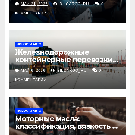
для будущих водителей
МАЙ 21, 2026
BILCARGO_RU
0
КОММЕНТАРИИ
НОВОСТИ АВТО
Железнодорожные
контейнерные перевозки
из Китая в Россию:
МАЙ 6, 2026
BILCARGO_RU
0
маршруты, сроки и
требования
КОММЕНТАРИИ
НОВОСТИ АВТО
Моторные масла:
классификация, вязкость и
рекомендации по выбору