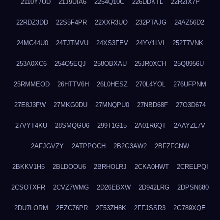
2110Y7UD
21J9UIA6
2254Q10C
226DDKTL
22R2IX7P
22RDZ3DD
22S5F4PR
22XXR3UO
232PTAJG
24AZ56D2
24MC44U0
24TJTMVU
24XS3FEV
24YV1LVI
252T7VNK
253A0XC6
254O5EQJ
258OBXAU
25JR0XCH
25Q8956U
25RMMEOD
26HTTV6H
26L0HESZ
270L4YOL
276UFPNM
27E8J3FW
27MKG0DU
27MNQPU0
27NBD68F
27O3D674
27VYT4KU
28SMQGU6
299T1G15
2A01R6QT
2AAYZL7V
2AFJGVZY
2ATPPOCH
2B2G3AW2
2BFZFCNW
2BKKV1H5
2BLDOOU6
2BRHOLRJ
2CKA0HWT
2CRELPQI
2CSOTXFR
2CVZ7WMG
2D26EBXW
2D942LRG
2DPSN680
2DU7LORM
2EZC76PR
2F53ZH8K
2FFJSSR3
2G789XQE