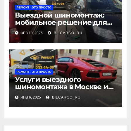
РЕМОНТ - ЭТО ПРОСТО
Выездной шиномонтаж:
мобильное решение для
автомобилистов
ФЕВ 19, 2025
BILCARGO_RU
РЕМОНТ - ЭТО ПРОСТО
Услуги выездного
шиномонтажа в Москве и
Московской области
ЯНВ 6, 2025
BILCARGO_RU