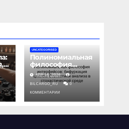
UNCATEGORISED
а:
Полиномиальная
,
философия
интерфейсов:
АПР 16, 2026
бифуркация
циклом
BILCARGO_RU
0
ов
Статистики
КОММЕНТАРИИ
анализа в
стохастической
среде