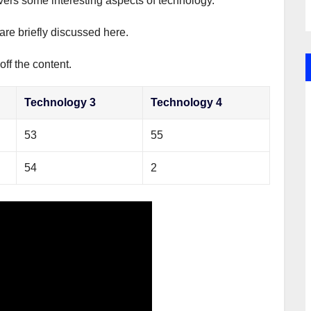
overs some interesting aspects of technology.
are briefly discussed here.
ff the content.
Technology 3
Technology 4
53
55
54
2