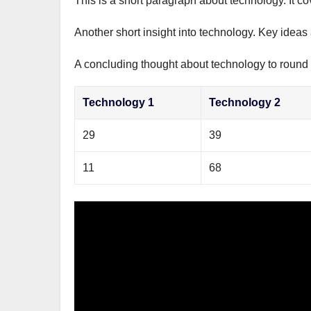
This is a short paragraph about technology. It c
р
m
l
а
Another short insight into technology. Key ideas 
a
в
s
A concluding thought about technology to round o
и
s
т
Technology 1
Technology 2
n
ь
i
29
39
k
11
68
i