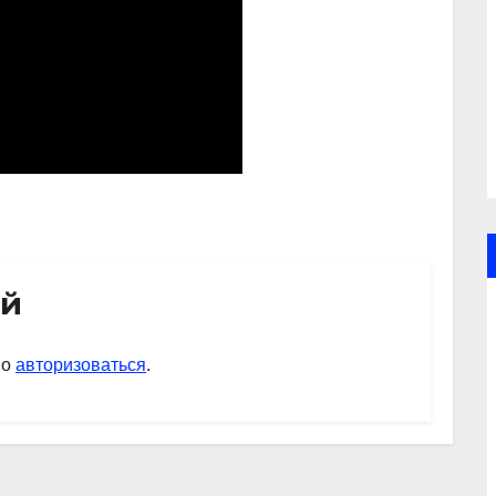
ий
мо
авторизоваться
.