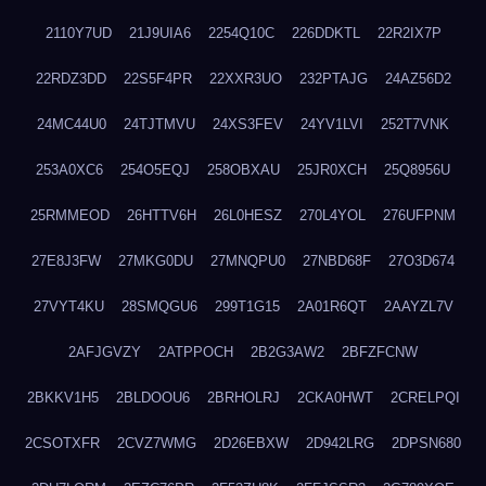
2110Y7UD
21J9UIA6
2254Q10C
226DDKTL
22R2IX7P
22RDZ3DD
22S5F4PR
22XXR3UO
232PTAJG
24AZ56D2
24MC44U0
24TJTMVU
24XS3FEV
24YV1LVI
252T7VNK
253A0XC6
254O5EQJ
258OBXAU
25JR0XCH
25Q8956U
25RMMEOD
26HTTV6H
26L0HESZ
270L4YOL
276UFPNM
27E8J3FW
27MKG0DU
27MNQPU0
27NBD68F
27O3D674
27VYT4KU
28SMQGU6
299T1G15
2A01R6QT
2AAYZL7V
2AFJGVZY
2ATPPOCH
2B2G3AW2
2BFZFCNW
2BKKV1H5
2BLDOOU6
2BRHOLRJ
2CKA0HWT
2CRELPQI
2CSOTXFR
2CVZ7WMG
2D26EBXW
2D942LRG
2DPSN680