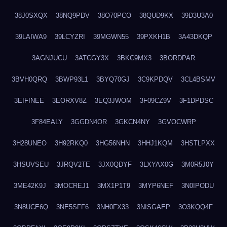
38J0SXQX
38NQ9PDV
38O70PCO
38QUD9KX
39D3U3A0
39LAIWA9
39LCYZRI
39MGWN55
39PXKH1B
3A43DKQP
3AGNJUCU
3ATCGY3X
3BKC9MX3
3BORDPAR
3BVH0QRQ
3BWP93L1
3BYQ70GJ
3C9KPDQV
3CL4BSMV
3EIFINEE
3EORXV8Z
3EQ3JWOM
3F09CZ9V
3F1DPDSC
3F84EALY
3GGDN4OR
3GKCN4NY
3GVOCWRP
3H28UNEO
3H92RKQ0
3HG56NHN
3HHJ1KQM
3HSTLPXX
3HSUVSEU
3JRQV2TE
3JX0QDYF
3LXYAX0G
3M0R5J0Y
3ME42K9J
3MOCREJ1
3MX1P1T9
3MYP6NEF
3N0IPODU
3N8UCE6Q
3NE5SFF6
3NH0FX33
3NISGAEP
3O3KQQ4F