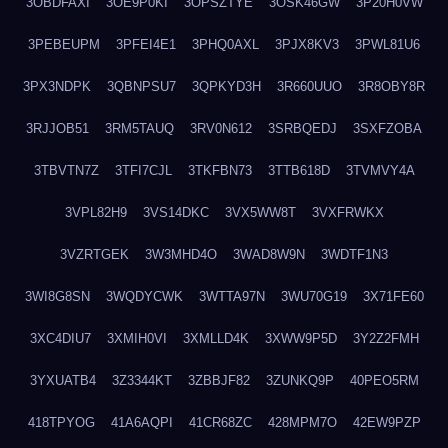
3OBDFAXI
3OE9P0KI
3OPSZTYE
3OSK46GW
3P20H0VW
3PEBEUPM
3PFEI4E1
3PHQ0AXL
3PJX8KV3
3PWL81U6
3PX3NDPK
3QBNPSU7
3QPKYD3H
3R660UUO
3R8OBY8R
3RJJOB51
3RM5TAUQ
3RV0N612
3SRBQEDJ
3SXFZOBA
3TBVTN7Z
3TFI7CJL
3TKFBN73
3TTB618D
3TVMVY4A
3VPL82H9
3VS14DKC
3VX5WW8T
3VXFRWKX
3VZRTGEK
3W3MHD4O
3WAD8W9N
3WDTF1N3
3WI8G8SN
3WQDYCWK
3WTTA97N
3WU70G19
3X71FE60
3XC4DIU7
3XMIH0VI
3XMLLD4K
3XWW9P5D
3Y2Z2FMH
3YXUATB4
3Z3344KT
3ZBBJF82
3ZUNKQ9P
40PEO5RM
418TPYOG
41A6AQPI
41CR68ZC
428MPM7O
42EW9PZP