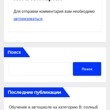
A
a
kl
в
p
m
a
и
Для отправки комментария вам необходимо
p
ss
ть
авторизоваться
.
ni
ki
Поиск
Поиск
Последние публикации
Обучение в автошколе на категорию В: полный