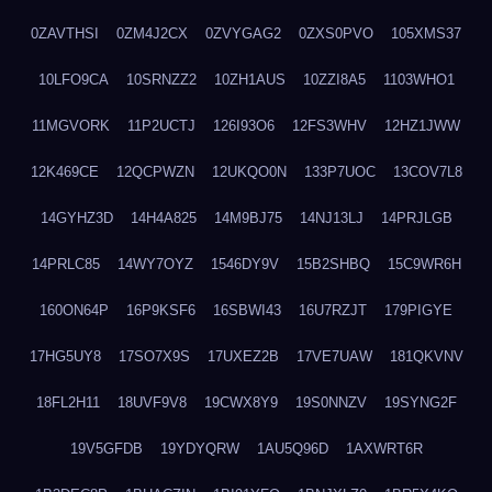
0ZAVTHSI
0ZM4J2CX
0ZVYGAG2
0ZXS0PVO
105XMS37
10LFO9CA
10SRNZZ2
10ZH1AUS
10ZZI8A5
1103WHO1
11MGVORK
11P2UCTJ
126I93O6
12FS3WHV
12HZ1JWW
12K469CE
12QCPWZN
12UKQO0N
133P7UOC
13COV7L8
14GYHZ3D
14H4A825
14M9BJ75
14NJ13LJ
14PRJLGB
14PRLC85
14WY7OYZ
1546DY9V
15B2SHBQ
15C9WR6H
160ON64P
16P9KSF6
16SBWI43
16U7RZJT
179PIGYE
17HG5UY8
17SO7X9S
17UXEZ2B
17VE7UAW
181QKVNV
18FL2H11
18UVF9V8
19CWX8Y9
19S0NNZV
19SYNG2F
19V5GFDB
19YDYQRW
1AU5Q96D
1AXWRT6R