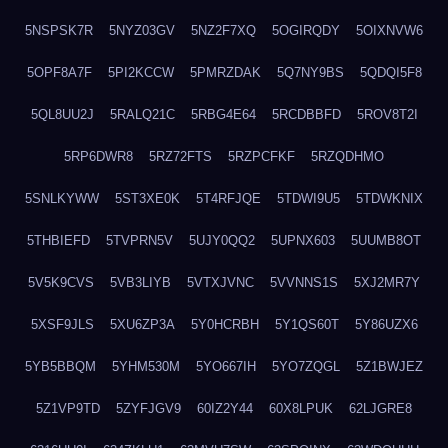
5NSPSK7R
5NYZ03GV
5NZ2F7XQ
5OGIRQDY
5OIXNVW6
5OPF8A7F
5PI2KCCW
5PMRZDAK
5Q7NY9BS
5QDQI5F8
5QL8UU2J
5RALQ21C
5RBG4E64
5RCDBBFD
5ROV8T2I
5RP6DWR8
5RZ72FTS
5RZPCFKF
5RZQDHMO
5SNLKYWW
5ST3XE0K
5T4RFJQE
5TDWI9U5
5TDWKNIX
5THBIEFD
5TVPRN5V
5UJY0QQ2
5UPNX603
5UUMB8OT
5V5K9CVS
5VB3LIYB
5VTXJVNC
5VVNNS1S
5XJ2MR7Y
5XSF9JLS
5XU6ZP3A
5Y0HCRBH
5Y1QS60T
5Y86UZX6
5YB5BBQM
5YHM530M
5YO667IH
5YO7ZQGL
5Z1BWJEZ
5Z1VP9TD
5ZYFJGV9
60IZ2Y44
60X8LPUK
62LJGRE8