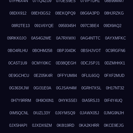
07FH6X4N
07TQ4ZU9
07UES9ES
07VPTDH1
08B99MM7
08DIX912
08EH3GS2
08EKQPQ9
08G6A3PD
08HJRZKG
08R2TE13
091V6YQE
0959345H
097C3BE4
09DI9AQ2
09RKK0JO
0A54G2WE
0A7RXWXI
0AG4NTTC
0AYXMFKC
0BO4RLHU
0BOHM258
0BPJ04DK
0BSHJVOT
0C9RGFN6
0CA5T1U9
0CMYI0KC
0D38QEGH
0DCJSPJ1
0DZMHHX1
0E9GCHCU
0EZ05K4R
0FFYUM84
0FLIL6GQ
0FXF2MUD
0G363XJW
0GI31E0A
0GJSAH4M
0GRH7XSL
0H17NT32
0H7Y9RRM
0H9OI0N1
0HYK5SEI
0IA5RSJ3
0IF4Y4UQ
0IM5QCNL
0IUZL33Y
0J6YMSQ9
0JAWX05J
0JMG9NJH
0JX5HAPI
0JXDX9ZM
0K8I19RD
0KA2KHRR
0KCE9EJG