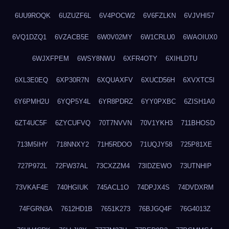
6UU9ROQK
6UZUZF6L
6V4POCW2
6V6FZLKN
6VJVHI57
6VQ1DZQ1
6VZACB5E
6W0V02MY
6W1CRLU0
6WAOIUX0
6WJXFPEM
6WSY8NWU
6XFR4OTY
6XIHLDTU
6XL3E0EQ
6XP30R7N
6XQUAXFV
6XUCD56H
6XVXTC5I
6Y6PMH2U
6YQP5Y4L
6YR8PDRZ
6YY0PXBC
6ZISH1A0
6ZT4UC5F
6ZYCUFVQ
70T7NVVN
70V1YKH3
711BHOSD
713M5IHY
718NNXY2
71H5RDOO
71UQJY58
725P81XE
727P972L
72FW37AL
73CXZZM4
73IDZEWO
73UTNHIP
73VKAF4E
740HGIUK
745ACL1O
74DPJX4S
74DVDXRM
74FGRN3A
7612HD1B
7651K273
76BJGQ4F
76G4013Z