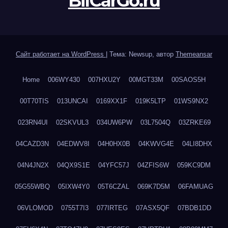
BilCarGo.ru
Сайт работает на WordPress
|
Тема: Newsup, автор
Themeansar
Home
006WY430
007HXU2Y
00MGT33M
00SAOS5H
00T70TIS
013UNCAI
0169XX1F
019K5LTP
01WS9NX2
023RN4UI
02SKVUL3
034UW6PW
03L7504Q
03ZRKE69
04CAZD3N
04EDWV8I
04H0HX0B
04KWVG4E
04LI8DHX
04N4JN2X
04QX9S1E
04YFC57J
04ZFIS6W
059KC9DM
05G55WBQ
05IXW4Y0
05T6CZAL
069K7D5M
06FAMUAG
06VLOMOD
0755T7I3
077IRTEG
07ASX5QF
07BDB1DD