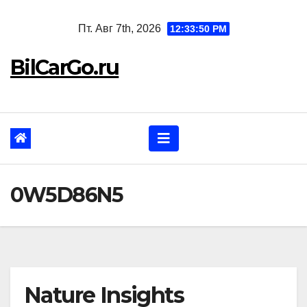
Перейти
Пт. Авг 7th, 2026
12:33:51 PM
к
содержанию
BilCarGo.ru
0W5D86N5
Nature Insights