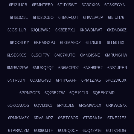
6EI21UCB
6EMNTEE0
6F1DJ5WF
6G3CXI93
6G3KEGYN
6H6L0Z3E
6HD2DCBO
6HM0FQJT
6HWL9A3P
6I5IUH76
6JGSI1UR
6JQL3WKJ
6K3EBPX1
6K3WDMWT
6KDND60Z
6KOOILKY
6KPMGXPJ
6LGMA8OZ
6LI78JDL
6LL59T6X
6LSD5KCS
6LSGIF7V
6MC7XUTQ
6MNBISNE
6MRU4GHW
6MRWI2FW
6MUKQ2Q2
6N6MCPD2
6N8H9PB2
6NS1JPER
6NTR3U7I
6OXMG49D
6PHYGAFF
6PM1Z7A5
6PO2WC0X
6PPNPOF5
6Q23B2FW
6QE19FL3
6QEEKCMR
6QKOAUOS
6QVIJ1K1
6R431JL5
6RGMWOLX
6RKWC57X
6RMKNV3X
6RV8LARZ
6SBTC8OR
6T3R3AJM
6TKE2JE3
6TPRWJZM
6U06OJTH
6UJEQ0CF
6UQ42P16
6UTK14DG