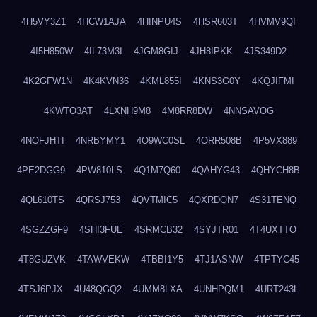
4H5VY3Z1
4HCW1AJA
4HINPU4S
4HSR603T
4HVMV9QI
4I5H850W
4IL73M3I
4JGM8GIJ
4JH8IPKK
4JS349D2
4K2GFW1N
4K4KVN36
4KML855I
4KNS3G0Y
4KQJIFMI
4KWTO3AT
4LXNH9M8
4M8RR8DW
4NNSAVOG
4NOFJHTI
4NRBYMY1
4O9WC0SL
4ORR508B
4P5VX889
4PE2DGG9
4PW810LS
4Q1M7Q60
4QAHYG43
4QHYCH8B
4QL610TS
4QRSJ753
4QVTMIC5
4QXRDQN7
4S31TENQ
4SGZZGF9
4SHI3FUE
4SRMCB32
4SYJTR01
4T4UXTTO
4T8GUZVK
4TAWVEKW
4TBBI1Y5
4TJ1ASNW
4TPTYC45
4TSJ6PJX
4U48QGQ2
4UMM8LXA
4UNHPQM1
4URT243L