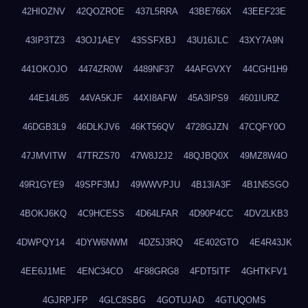
42HIOZNV
42QOZROE
437L5RRA
43BE766X
43EEF23E
43IP3TZ3
43OJ1AEY
43SSFXBJ
43U16JLC
43XY7A9N
441OKOJO
4474ZR0W
4489NF37
44AFGVXY
44CGH1H9
44E14L85
44VA5KJF
44XI8AFW
45A3IPS9
4601IURZ
46DGB3L9
46DLKJV6
46KT56QV
4728GJZN
47CQFY0O
47JMVITW
47TRZS70
47W8J2J2
48QJBQ0X
49MZ8W4O
49R1GYE9
49SPF3MJ
49WWVPJU
4B13IA3F
4B1N5SGO
4BOKJ6KQ
4C9HCESS
4D64LFAR
4D90P4CC
4DV2LKB3
4DWPQY14
4DYW6NWM
4DZ5J3RQ
4E402GTO
4E4R43JK
4EE6J1ME
4ENC34CO
4F88GRG8
4FDT5ITF
4GHTKFV1
4GJRPJFP
4GLC8SBG
4GOTUJAD
4GTUQOMS