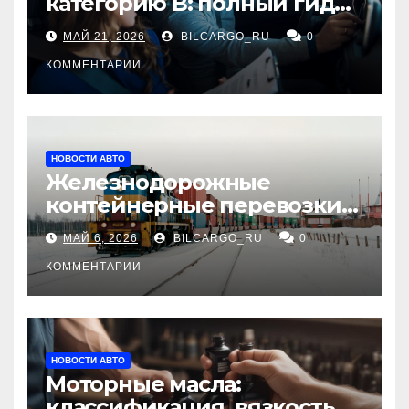
категорию В: полный гид
для будущих водителей
МАЙ 21, 2026
BILCARGO_RU
0
КОММЕНТАРИИ
НОВОСТИ АВТО
Железнодорожные
контейнерные перевозки
из Китая в Россию:
МАЙ 6, 2026
BILCARGO_RU
0
маршруты, сроки и
требования
КОММЕНТАРИИ
НОВОСТИ АВТО
Моторные масла:
классификация, вязкость и