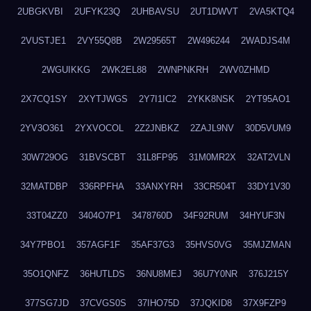
2UBGKVBI
2UFYK23Q
2UHBAVSU
2UT1DWVT
2VA5KTQ4
2VUSTJE1
2VY55Q8B
2W29565T
2W496244
2WADJS4M
2WGUIKKG
2WK2EL88
2WNPNKRH
2WV0ZHMD
2X7CQ1SY
2XYTJWGS
2Y7I1IC2
2YKK8NSK
2YT95AO1
2YV3O361
2YXVOCOL
2Z2JNBKZ
2ZAJL9NV
30D5VUM9
30W729OG
31BVSCBT
31L8FP95
31M0MR2X
32AT2VLN
32MATDBP
336RPFHA
33ANXYRH
33CR504T
33DY1V30
33T04ZZ0
3404O7P1
3478760D
34F92RUM
34HYUF3N
34Y7PBO1
357AGF1F
35AF37G3
35HVS0VG
35MJZMAN
35O1QNFZ
36HUTLDS
36NU8MEJ
36U7Y0NR
376J215Y
377SG7JD
37CVGS0S
37IHO75D
37JQKID8
37X9FZP9