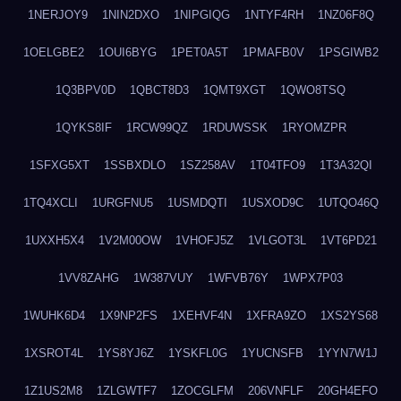
1NERJOY9
1NIN2DXO
1NIPGIQG
1NTYF4RH
1NZ06F8Q
1OELGBE2
1OUI6BYG
1PET0A5T
1PMAFB0V
1PSGIWB2
1Q3BPV0D
1QBCT8D3
1QMT9XGT
1QWO8TSQ
1QYKS8IF
1RCW99QZ
1RDUWSSK
1RYOMZPR
1SFXG5XT
1SSBXDLO
1SZ258AV
1T04TFO9
1T3A32QI
1TQ4XCLI
1URGFNU5
1USMDQTI
1USXOD9C
1UTQO46Q
1UXXH5X4
1V2M00OW
1VHOFJ5Z
1VLGOT3L
1VT6PD21
1VV8ZAHG
1W387VUY
1WFVB76Y
1WPX7P03
1WUHK6D4
1X9NP2FS
1XEHVF4N
1XFRA9ZO
1XS2YS68
1XSROT4L
1YS8YJ6Z
1YSKFL0G
1YUCNSFB
1YYN7W1J
1Z1US2M8
1ZLGWTF7
1ZOCGLFM
206VNFLF
20GH4EFO