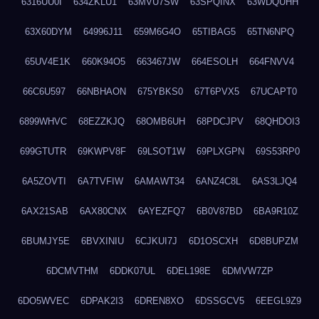
6316UU0I
634ZKLU1
63MVU7SW
63SPQINX
63WDQUHH
63X60DYM
64996J11
659M6G4O
65TIBAG5
65TN6NPQ
65UV4E1K
660K94O5
663467JW
664ESOLH
664FNVV4
66C6U597
66NBHAON
675YBKS0
67T6PVX5
67UCAPT0
6899WHVC
68EZZKJQ
68OMB6UH
68PDCJPV
68QHDOI3
699GTUTR
69KWPV8F
69LSOT1W
69PLXGPN
69S53RP0
6A5ZOVTI
6A7TVFIW
6AMAWT34
6ANZ4C8L
6AS3LJQ4
6AX21SAB
6AX80CNX
6AYEZFQ7
6B0V87BD
6BA9R10Z
6BUMJY5E
6BVXINIU
6CJKUI7J
6D1OSCXH
6D8BUPZM
6DCMVTHM
6DDK07UL
6DEL198E
6DMVW7ZP
6DO5WVEC
6DPAK2I3
6DREN8XO
6DSSGCV5
6EEGL9Z9