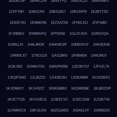
1B3DEC8P
1BHACZIN
1BI91YFQ
1BNJXLZ0
1BR5X4KO
1CFFT9FI
1D9U2JR1
1DBSQ817
1DRJ3XP8
1E2BYTZD
1E8JEY8J
1EN94O56
1EZXAZS6
1FH0C41J
1FIP186C
1FJ0BB6J
1FM8AVFQ
1FP03I5E
1GL2VJGH
1GRISVQA
1GWILLXI
1H4L4ROK
1HAKMC6P
1HDB3VUY
1HHJEK58
1HR93CXT
1I70CGZX
1IASZ8H3
1IF86W04
1IHA2RU7
1IOKJ9IZ
1IOWA7OG
1IWGPKRW
1JEZBYO7
1JFVZL7X
1JKQPSW2
1JL35ZZ0
1JUOBZ9U
1JZ9UNM8
1K1OOBX2
1KJONM1Y
1KJVH227
1KMG68BO
1KQW0D9E
1KUB22OP
1KUC7YQ5
1KVUSEU1
1L0EECVC
1L92C1GM
1LO2KT45
1LVWMXC9
1MF16JX6
1MZGQ4D3
1N3AELFF
1N3R82X5