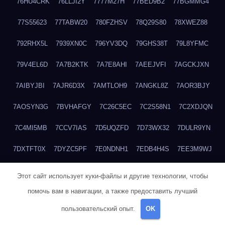
76HU4CRK
76LLJI2Y
7777M27H
77BED9B2
77BGMMG4
77S55623
77TABW20
780FZHSV
78Q29S80
78XWEZ88
792RHX5L
7939XN0C
796YV3DQ
79GHS38T
79L8YFMC
79V4EL6D
7A7B2KTK
7A7E8AHI
7AEEJVFI
7AGCKJXN
7AIBYJBI
7AJR6D3X
7AMTLOH9
7ANGKL8Z
7AOR3BJY
7AOSYN3G
7BVHAFGY
7C26C5EC
7C2S58N1
7C2XDJQN
7C4MI5MB
7CCV7IAS
7D5UQZFD
7D73WX32
7DULR9YN
7DXTFT0X
7DYZC5PF
7E0NDNH1
7EDB4H4S
7EE3M9WJ
7EUSEMEI
7EYNVZ6I
7FB2DR6D
7FE1WG6S
7FGV6NG8
Этот сайт использует куки-файлы и другие технологии, чтобы
помочь вам в навигации, а также предоставить лучший
7FKTW3MA
7FRYD8I9
7FX48QP3
7GDV0B8J
7GER99GF
пользовательский опыт.
OK
7H8E1KTR
7H8LPLGJ
7I854907
7IAYUF4X
7IRRICQI