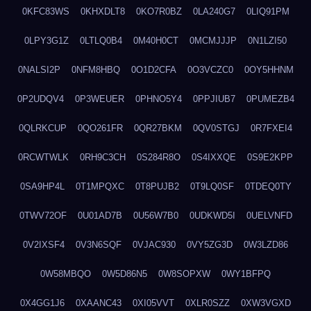
0KFC83WS
0KHXDLT8
0KO7R0BZ
0LA240G7
0LIQ91PM
0LPY3G1Z
0LTLQ0B4
0M40H0CT
0MCMJJJP
0N1LZI50
0NALSI2P
0NFM8HBQ
0O1D2CFA
0O3VCZC0
0OY5HHNM
0P2UDQV4
0P3WEUER
0PHNO5Y4
0PPJIUB7
0PUMEZB4
0QLRKCUP
0QO261FR
0QR27BKM
0QV0STGJ
0R7FXEI4
0RCWTWLK
0RH9C3CH
0S284R8O
0S4IXXQE
0S9E2KPP
0SA9HP4L
0T1MPQXC
0T8PUJB2
0T9LQ0SF
0TDEQ0TY
0TWV72OF
0U01AD7B
0U56W7B0
0UDKWD5I
0UELVNFD
0V2IXSF4
0V3N6SQF
0VJAC930
0VY5ZG3D
0W3LZD86
0W58MBQO
0W5D86N5
0W8SOPXW
0WY1BFPQ
0X4GG1J6
0XAANC43
0XI05VVT
0XLR0SZZ
0XW3VGXD