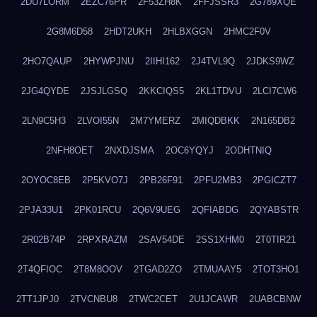
2DU7LORM
2EZC76PR
2F53ZH8K
2FFJSSR3
2G789XQE
2G8M6D58
2HDT2UKH
2HLBXGGN
2HMC2F0V
2HO7QAUP
2HYWPJNU
2IIHI162
2J4TVL9Q
2JDKS9WZ
2JG4QYDE
2JSJLGSQ
2KKCIQS5
2KL1TDVU
2LCI7CW6
2LN9C5H3
2LVOI55N
2M7YMERZ
2MIQDBKK
2N165DB2
2NFH8OET
2NXDJSMA
2OC6YQYJ
2ODHTNIQ
2OYOC8EB
2P5KVO7J
2PB26F91
2PFU2MB3
2PGICZT7
2PJA33U1
2PK01RCU
2Q6V9UEG
2QFIABDG
2QYABSTR
2R02B74P
2RPXRAZM
2SAV54DE
2SS1XHM0
2T0TIR21
2T4QFIOC
2T8M8OOV
2TGAD2ZO
2TMUAAY5
2TOT3HO1
2TT1JPJ0
2TVCNBU8
2TWC2CET
2U1JCAWR
2UABCBNW