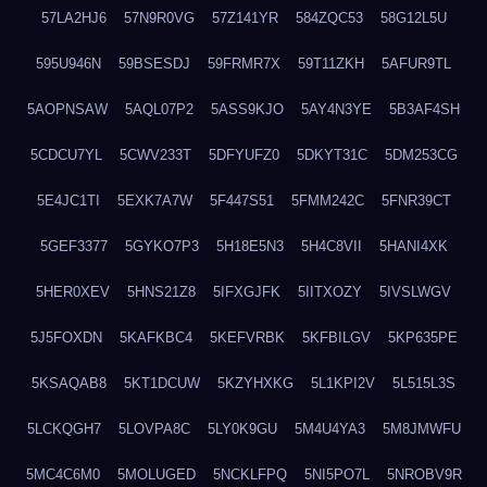
57LA2HJ6
57N9R0VG
57Z141YR
584ZQC53
58G12L5U
595U946N
59BSESDJ
59FRMR7X
59T11ZKH
5AFUR9TL
5AOPNSAW
5AQL07P2
5ASS9KJO
5AY4N3YE
5B3AF4SH
5CDCU7YL
5CWV233T
5DFYUFZ0
5DKYT31C
5DM253CG
5E4JC1TI
5EXK7A7W
5F447S51
5FMM242C
5FNR39CT
5GEF3377
5GYKO7P3
5H18E5N3
5H4C8VII
5HANI4XK
5HER0XEV
5HNS21Z8
5IFXGJFK
5IITXOZY
5IVSLWGV
5J5FOXDN
5KAFKBC4
5KEFVRBK
5KFBILGV
5KP635PE
5KSAQAB8
5KT1DCUW
5KZYHXKG
5L1KPI2V
5L515L3S
5LCKQGH7
5LOVPA8C
5LY0K9GU
5M4U4YA3
5M8JMWFU
5MC4C6M0
5MOLUGED
5NCKLFPQ
5NI5PO7L
5NROBV9R