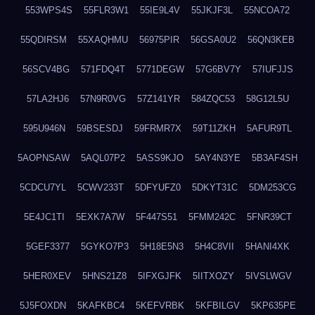
553WPS4S
55FLR3W1
55IE9L4V
55JKJF3L
55NCOA72
55QDIRSM
55XAQHMU
56975PIR
56GSA0U2
56QN3KEB
56SCV4BG
571FDQ4T
5771DEGW
57G6BV7Y
57IUFJJS
57LA2HJ6
57N9R0VG
57Z141YR
584ZQC53
58G12L5U
595U946N
59BSESDJ
59FRMR7X
59T11ZKH
5AFUR9TL
5AOPNSAW
5AQL07P2
5ASS9KJO
5AY4N3YE
5B3AF4SH
5CDCU7YL
5CWV233T
5DFYUFZ0
5DKYT31C
5DM253CG
5E4JC1TI
5EXK7A7W
5F447S51
5FMM242C
5FNR39CT
5GEF3377
5GYKO7P3
5H18E5N3
5H4C8VII
5HANI4XK
5HER0XEV
5HNS21Z8
5IFXGJFK
5IITXOZY
5IVSLWGV
5J5FOXDN
5KAFKBC4
5KEFVRBK
5KFBILGV
5KP635PE