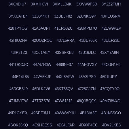
3XC4DIU7
3XMIH0VI
3XMLLD4K
3XWW9P5D
3Y2Z2FMH
3YXUATB4
3Z3344KT
3ZBBJF82
3ZUNKQ9P
40PEO5RM
418TPYOG
41A6AQPI
41CR68ZC
428MPM7O
42EW9PZP
42HIOZNV
42QOZROE
437L5RRA
43BE766X
43EEF23E
43IP3TZ3
43OJ1AEY
43SSFXBJ
43U16JLC
43XY7A9N
441OKOJO
4474ZR0W
4489NF37
44AFGVXY
44CGH1H9
44E14L85
44VA5KJF
44XI8AFW
45A3IPS9
4601IURZ
46DGB3L9
46DLKJV6
46KT56QV
4728GJZN
47CQFY0O
47JMVITW
47TRZS70
47W8J2J2
48QJBQ0X
49MZ8W4O
49R1GYE9
49SPF3MJ
49WWVPJU
4B13IA3F
4B1N5SGO
4BOKJ6KQ
4C9HCESS
4D64LFAR
4D90P4CC
4DV2LKB3