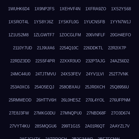
1WUHK6D4
1X9NP2FS
1XEHVF4N
1XFRA9ZO
1XS2YS68
1XSROT4L
1YS8YJ6Z
1YSKFL0G
1YUCNSFB
1YYN7W1J
1Z1US2M8
1ZLGWTF7
1ZOCGLFM
206VNFLF
20GH4EFO
2110Y7UD
21J9UIA6
2254Q10C
226DDKTL
22R2IX7P
22RDZ3DD
22S5F4PR
22XXR3UO
232PTAJG
24AZ56D2
24MC44U0
24TJTMVU
24XS3FEV
24YV1LVI
252T7VNK
253A0XC6
254O5EQJ
258OBXAU
25JR0XCH
25Q8956U
25RMMEOD
26HTTV6H
26L0HESZ
270L4YOL
276UFPNM
27E8J3FW
27MKG0DU
27MNQPU0
27NBD68F
27O3D674
27VYT4KU
28SMQGU6
299T1G15
2A01R6QT
2AAYZL7V