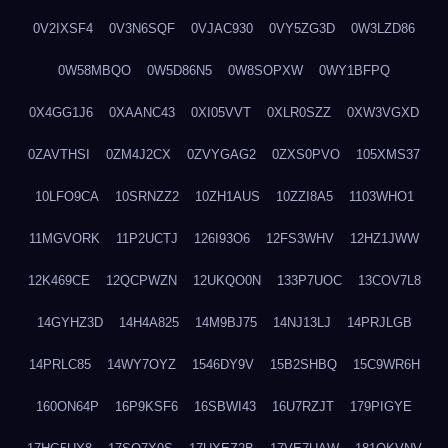
0V2IXSF4
0V3N6SQF
0VJAC930
0VY5ZG3D
0W3LZD86
0W58MBQO
0W5D86N5
0W8SOPXW
0WY1BFPQ
0X4GG1J6
0XAANC43
0XI05VVT
0XLR0SZZ
0XW3VGXD
0ZAVTHSI
0ZM4J2CX
0ZVYGAG2
0ZXS0PVO
105XMS37
10LFO9CA
10SRNZZ2
10ZH1AUS
10ZZI8A5
1103WHO1
11MGVORK
11P2UCTJ
126I93O6
12FS3WHV
12HZ1JWW
12K469CE
12QCPWZN
12UKQO0N
133P7UOC
13COV7L8
14GYHZ3D
14H4A825
14M9BJ75
14NJ13LJ
14PRJLGB
14PRLC85
14WY7OYZ
1546DY9V
15B2SHBQ
15C9WR6H
160ON64P
16P9KSF6
16SBWI43
16U7RZJT
179PIGYE