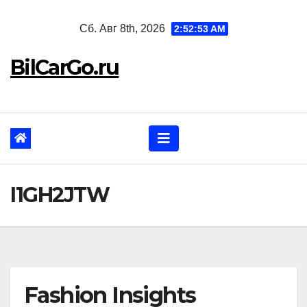
Перейти
Сб. Авг 8th, 2026
2:52:55 AM
к
содержанию
BilCarGo.ru
I1GH2JTW
Fashion Insights