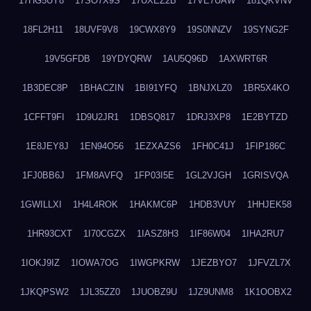
17HG5UY8
17SO7X9S
17UXEZ2B
17VE7UAW
181QKVNV
18FL2H11
18UVF9V8
19CWX8Y9
19S0NNZV
19SYNG2F
19V5GFDB
19YDYQRW
1AU5Q96D
1AXWRT6R
1B3DEC8P
1BHACZIN
1BI91YFQ
1BNJXLZ0
1BR5X4KO
1CFFT9FI
1D9U2JR1
1DBSQ817
1DRJ3XP8
1E2BYTZD
1E8JEY8J
1EN94O56
1EZXAZS6
1FH0C41J
1FIP186C
1FJ0BB6J
1FM8AVFQ
1FP03I5E
1GL2VJGH
1GRISVQA
1GWILLXI
1H4L4ROK
1HAKMC6P
1HDB3VUY
1HHJEK58
1HR93CXT
1I70CGZX
1IASZ8H3
1IF86W04
1IHA2RU7
1IOKJ9IZ
1IOWA7OG
1IWGPKRW
1JEZBYO7
1JFVZL7X
1JKQPSW2
1JL35ZZ0
1JUOBZ9U
1JZ9UNM8
1K1OOBX2