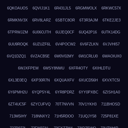
6QKOAUOS
6QVIJ1K1
6R431JL5
6RGMWOLX
6RKWC57X
6RMKNV3X
6RV8LARZ
6SBTC8OR
6T3R3AJM
6TKE2JE3
6TPRWJZM
6U06OJTH
6UJEQ0CF
6UQ42P16
6UTK14DG
6UU9ROQK
6UZUZF6L
6V4POCW2
6V6FZLKN
6VJVHI57
6VQ1DZQ1
6VZACB5E
6W0V02MY
6W1CRLU0
6WAOIUX0
6WJXFPEM
6WSY8NWU
6XFR4OTY
6XIHLDTU
6XL3E0EQ
6XP30R7N
6XQUAXFV
6XUCD56H
6XVXTC5I
6Y6PMH2U
6YQP5Y4L
6YR8PDRZ
6YY0PXBC
6ZISH1A0
6ZT4UC5F
6ZYCUFVQ
70T7NVVN
70V1YKH3
711BHOSD
713M5IHY
718NNXY2
71H5RDOO
71UQJY58
725P81XE