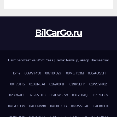
BilCarGo.ru
Сайт работает на WordPress
|
Тема: Newsup, автор
Themeansar
Home
006WY430
007HXU2Y
00MGT33M
00SAOS5H
00T70TIS
013UNCAI
0169XX1F
019K5LTP
01WS9NX2
023RN4UI
02SKVUL3
034UW6PW
03L7504Q
03ZRKE69
04CAZD3N
04EDWV8I
04H0HX0B
04KWVG4E
04LI8DHX