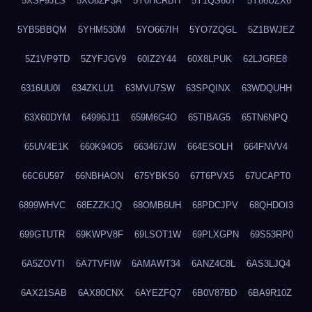
5XSF9JLS
5XU6ZP3A
5Y0HCRBH
5Y1QS60T
5Y86UZX6
5YB5BBQM
5YHM530M
5YO667IH
5YO7ZQGL
5Z1BWJEZ
5Z1VP9TD
5ZYFJGV9
60IZ2Y44
60X8LPUK
62LJGRE8
6316UU0I
634ZKLU1
63MVU7SW
63SPQINX
63WDQUHH
63X60DYM
64996J11
659M6G4O
65TIBAG5
65TN6NPQ
65UV4E1K
660K94O5
663467JW
664ESOLH
664FNVV4
66C6U597
66NBHAON
675YBKS0
67T6PVX5
67UCAPT0
6899WHVC
68EZZKJQ
68OMB6UH
68PDCJPV
68QHDOI3
699GTUTR
69KWPV8F
69LSOT1W
69PLXGPN
69S53RP0
6A5ZOVTI
6A7TVFIW
6AMAWT34
6ANZ4C8L
6AS3LJQ4
6AX21SAB
6AX80CNX
6AYEZFQ7
6B0V87BD
6BA9R10Z