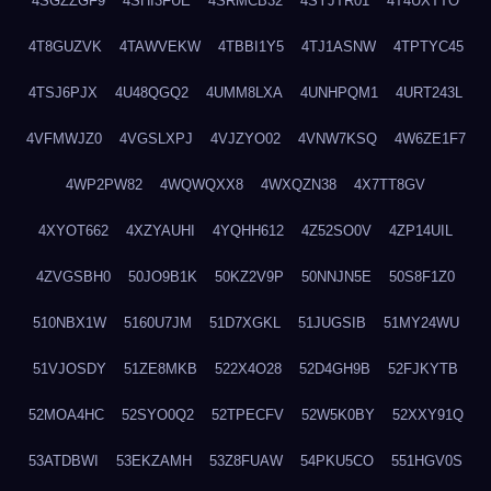
4SGZZGF9
4SHI3FUE
4SRMCB32
4SYJTR01
4T4UXTTO
4T8GUZVK
4TAWVEKW
4TBBI1Y5
4TJ1ASNW
4TPTYC45
4TSJ6PJX
4U48QGQ2
4UMM8LXA
4UNHPQM1
4URT243L
4VFMWJZ0
4VGSLXPJ
4VJZYO02
4VNW7KSQ
4W6ZE1F7
4WP2PW82
4WQWQXX8
4WXQZN38
4X7TT8GV
4XYOT662
4XZYAUHI
4YQHH612
4Z52SO0V
4ZP14UIL
4ZVGSBH0
50JO9B1K
50KZ2V9P
50NNJN5E
50S8F1Z0
510NBX1W
5160U7JM
51D7XGKL
51JUGSIB
51MY24WU
51VJOSDY
51ZE8MKB
522X4O28
52D4GH9B
52FJKYTB
52MOA4HC
52SYO0Q2
52TPECFV
52W5K0BY
52XXY91Q
53ATDBWI
53EKZAMH
53Z8FUAW
54PKU5CO
551HGV0S