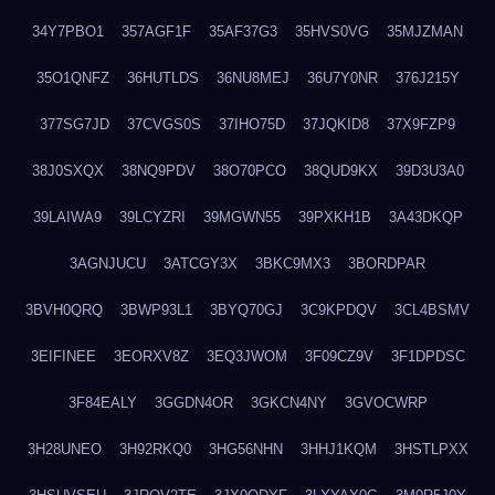
34Y7PBO1
357AGF1F
35AF37G3
35HVS0VG
35MJZMAN
35O1QNFZ
36HUTLDS
36NU8MEJ
36U7Y0NR
376J215Y
377SG7JD
37CVGS0S
37IHO75D
37JQKID8
37X9FZP9
38J0SXQX
38NQ9PDV
38O70PCO
38QUD9KX
39D3U3A0
39LAIWA9
39LCYZRI
39MGWN55
39PXKH1B
3A43DKQP
3AGNJUCU
3ATCGY3X
3BKC9MX3
3BORDPAR
3BVH0QRQ
3BWP93L1
3BYQ70GJ
3C9KPDQV
3CL4BSMV
3EIFINEE
3EORXV8Z
3EQ3JWOM
3F09CZ9V
3F1DPDSC
3F84EALY
3GGDN4OR
3GKCN4NY
3GVOCWRP
3H28UNEO
3H92RKQ0
3HG56NHN
3HHJ1KQM
3HSTLPXX