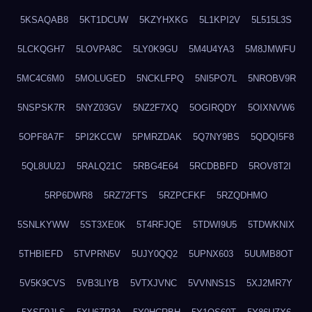
5KSAQAB8
5KT1DCUW
5KZYHXKG
5L1KPI2V
5L515L3S
5LCKQGH7
5LOVPA8C
5LY0K9GU
5M4U4YA3
5M8JMWFU
5MC4C6M0
5MOLUGED
5NCKLFPQ
5NI5PO7L
5NROBV9R
5NSPSK7R
5NYZ03GV
5NZ2F7XQ
5OGIRQDY
5OIXNVW6
5OPF8A7F
5PI2KCCW
5PMRZDAK
5Q7NY9BS
5QDQI5F8
5QL8UU2J
5RALQ21C
5RBG4E64
5RCDBBFD
5ROV8T2I
5RP6DWR8
5RZ72FTS
5RZPCFKF
5RZQDHMO
5SNLKYWW
5ST3XE0K
5T4RFJQE
5TDWI9U5
5TDWKNIX
5THBIEFD
5TVPRN5V
5UJY0QQ2
5UPNX603
5UUMB8OT
5V5K9CVS
5VB3LIYB
5VTXJVNC
5VVNNS1S
5XJ2MR7Y