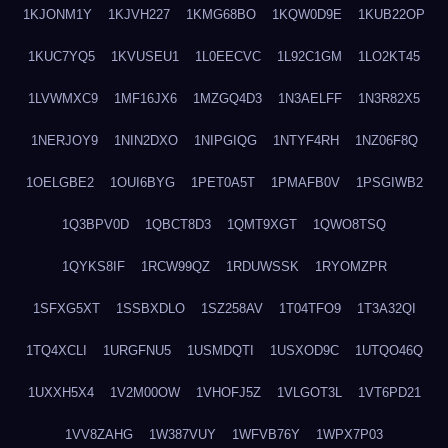
1KJONM1Y
1KJVH227
1KMG68BO
1KQW0D9E
1KUB22OP
1KUC7YQ5
1KVUSEU1
1L0EECVC
1L92C1GM
1LO2KT45
1LVWMXC9
1MF16JX6
1MZGQ4D3
1N3AELFF
1N3R82X5
1NERJOY9
1NIN2DXO
1NIPGIQG
1NTYF4RH
1NZ06F8Q
1OELGBE2
1OUI6BYG
1PET0A5T
1PMAFB0V
1PSGIWB2
1Q3BPV0D
1QBCT8D3
1QMT9XGT
1QWO8TSQ
1QYKS8IF
1RCW99QZ
1RDUWSSK
1RYOMZPR
1SFXG5XT
1SSBXDLO
1SZ258AV
1T04TFO9
1T3A32QI
1TQ4XCLI
1URGFNU5
1USMDQTI
1USXOD9C
1UTQO46Q
1UXXH5X4
1V2M00OW
1VHOFJ5Z
1VLGOT3L
1VT6PD21
1VV8ZAHG
1W387VUY
1WFVB76Y
1WPX7P03