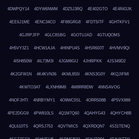
4DWPQY14
4DYW6NWM
4DZ5J3RQ
4E402GTO
4E4R43JK
4EE6J1ME
4ENC34CO
4F88GRG8
4FDT5ITF
4GHTKFV1
4GJRPJFP
4GLC8SBG
4GOTUJAD
4GTUQOMS
4H5VY3Z1
4HCW1AJA
4HINPU4S
4HSR603T
4HVMV9QI
4I5H850W
4IL73M3I
4JGM8GIJ
4JH8IPKK
4JS349D2
4K2GFW1N
4K4KVN36
4KML855I
4KNS3G0Y
4KQJIFMI
4KWTO3AT
4LXNH9M8
4M8RR8DW
4NNSAVOG
4NOFJHTI
4NRBYMY1
4O9WC0SL
4ORR508B
4P5VX889
4PE2DGG9
4PW810LS
4Q1M7Q60
4QAHYG43
4QHYCH8B
4QL610TS
4QRSJ753
4QVTMIC5
4QXRDQN7
4S31TENQ