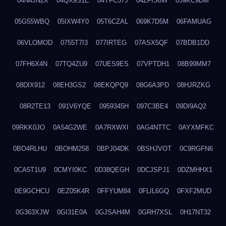
04N4JN2X
04QX9S1E
04YFC57J
04ZFIS6W
059KC9DM
05G55WBQ
05IXW4Y0
05T6CZAL
069K7D5M
06FAMUAG
06VLOMOD
0755T7I3
077IRTEG
07ASX5QF
07BDB1DD
07FH6X4N
07TQ4ZU9
07UES9ES
07VPTDH1
08B99MM7
08DIX912
08EH3GS2
08EKQPQ9
08G6A3PD
08HJRZKG
08R2TE13
091V6YQE
0959345H
097C3BE4
09DI9AQ2
09RKK0JO
0A54G2WE
0A7RXWXI
0AG4NTTC
0AYXMFKC
0BO4RLHU
0BOHM258
0BPJ04DK
0BSHJVOT
0C9RGFN6
0CA5T1U9
0CMYI0KC
0D38QEGH
0DCJSPJ1
0DZMHHX1
0E9GCHCU
0EZ05K4R
0FFYUM84
0FLIL6GQ
0FXF2MUD
0G363XJW
0GI31E0A
0GJSAH4M
0GRH7XSL
0H17NT32