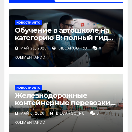
НОВОСТИ АВТО
Обучение в автошколе на
категорию В: полный гид
для будущих водителей
МАЙ 21, 2026
BILCARGO_RU
0
КОММЕНТАРИИ
НОВОСТИ АВТО
Железнодорожные
контейнерные перевозки
из Китая в Россию:
МАЙ 6, 2026
BILCARGO_RU
0
маршруты, сроки и
требования
КОММЕНТАРИИ