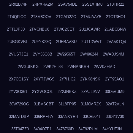
2R02B74P
2RPXRAZM
2SAV54DE
2SS1XHM0
2T0TIR21
2T4QFIOC
2T8M8OOV
2TGAD2ZO
2TMUAAY5
2TOT3HO1
2TT1JPJ0
2TVCNBU8
2TWC2CET
2U1JCAWR
2UABCBNW
2UBGKVBI
2UFYK23Q
2UHBAVSU
2UT1DWVT
2VA5KTQ4
2VUSTJE1
2VY55Q8B
2W29565T
2W496244
2WADJS4M
2WGUIKKG
2WK2EL88
2WNPNKRH
2WV0ZHMD
2X7CQ1SY
2XYTJWGS
2Y7I1IC2
2YKK8NSK
2YT95AO1
2YV3O361
2YXVOCOL
2Z2JNBKZ
2ZAJL9NV
30D5VUM9
30W729OG
31BVSCBT
31L8FP95
31M0MR2X
32AT2VLN
32MATDBP
336RPFHA
33ANXYRH
33CR504T
33DY1V30
33T04ZZ0
3404O7P1
3478760D
34F92RUM
34HYUF3N