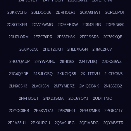
2AFJGVZY
2ATPPOCH
2B2G3AW2
2BFZFCNW
2BKKV1H5
2BLDOOU6
2BRHOLRJ
2CKA0HWT
2CRELPQI
2CSOTXFR
2CVZ7WMG
2D26EBXW
2D942LRG
2DPSN680
2DU7LORM
2EZC76PR
2F53ZH8K
2FFJSSR3
2G789XQE
2G8M6D58
2HDT2UKH
2HLBXGGN
2HMC2F0V
2HO7QAUP
2HYWPJNU
2IIHI162
2J4TVL9Q
2JDKS9WZ
2JG4QYDE
2JSJLGSQ
2KKCIQS5
2KL1TDVU
2LCI7CW6
2LN9C5H3
2LVOI55N
2M7YMERZ
2MIQDBKK
2N165DB2
2NFH8OET
2NXDJSMA
2OC6YQYJ
2ODHTNIQ
2OYOC8EB
2P5KVO7J
2PB26F91
2PFU2MB3
2PGICZT7
2PJA33U1
2PK01RCU
2Q6V9UEG
2QFIABDG
2QYABSTR