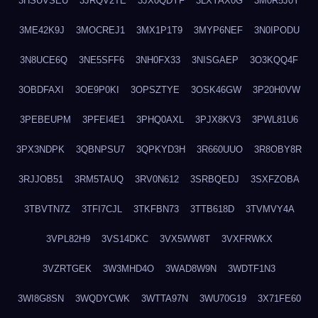
3HSUVSEU
3JRQV2TE
3JX0QDYF
3LXYAX0G
3M0R5J0Y
3ME42K9J
3MOCREJ1
3MX1P1T9
3MYP6NEF
3N0IPODU
3N8UCE6Q
3NE5SFF6
3NH0FX33
3NISGAEP
3O3KQQ4F
3OBDFAXI
3OE9P0KI
3OPSZTYE
3OSK46GW
3P20H0VW
3PEBEUPM
3PFEI4E1
3PHQ0AXL
3PJX8KV3
3PWL81U6
3PX3NDPK
3QBNPSU7
3QPKYD3H
3R660UUO
3R8OBY8R
3RJJOB51
3RM5TAUQ
3RV0N612
3SRBQEDJ
3SXFZOBA
3TBVTN7Z
3TFI7CJL
3TKFBN73
3TTB618D
3TVMVY4A
3VPL82H9
3VS14DKC
3VX5WW8T
3VXFRWKX
3VZRTGEK
3W3MHD4O
3WAD8W9N
3WDTF1N3
3WI8G8SN
3WQDYCWK
3WTTA97N
3WU70G19
3X71FE60