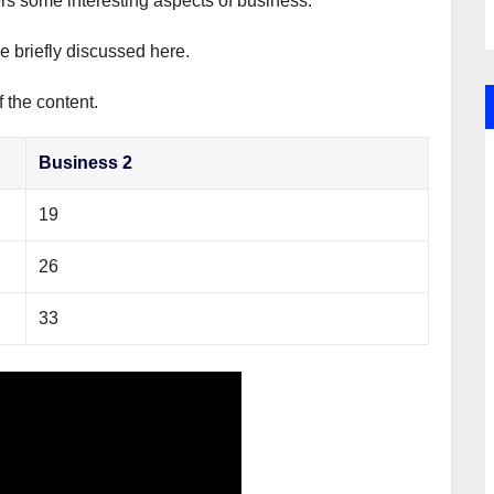
ers some interesting aspects of business.
e briefly discussed here.
 the content.
Business 2
19
26
33