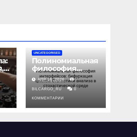
UNCATEGORISED
а:
Полиномиальная
,
философия
интерфейсов:
АПР 16, 2026
бифуркация
циклом
BILCARGO_RU
0
ов
Статистики
КОММЕНТАРИИ
анализа в
стохастической
среде