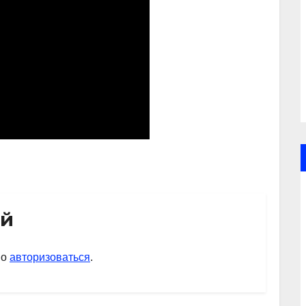
ий
мо
авторизоваться
.