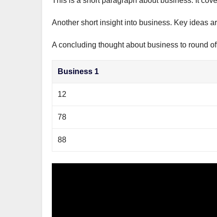
This is a short paragraph about business. It cov
р
m
l
а
Another short insight into business. Key ideas ar
a
в
s
A concluding thought about business to round off
и
s
т
Business 1
n
ь
i
12
k
78
i
88