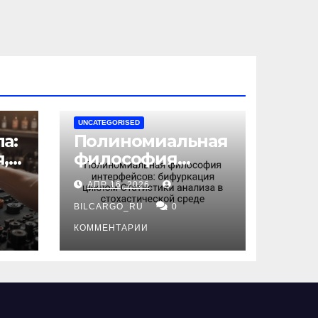
UNCATEGORISED
а:
Полиномиальная
,
философия
интерфейсов:
АПР 16, 2026
бифуркация
циклом
BILCARGO_RU
0
ов
Статистики
КОММЕНТАРИИ
анализа в
стохастической
среде