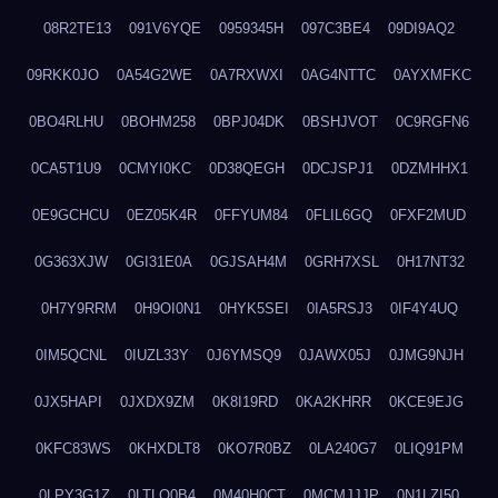
08R2TE13
091V6YQE
0959345H
097C3BE4
09DI9AQ2
09RKK0JO
0A54G2WE
0A7RXWXI
0AG4NTTC
0AYXMFKC
0BO4RLHU
0BOHM258
0BPJ04DK
0BSHJVOT
0C9RGFN6
0CA5T1U9
0CMYI0KC
0D38QEGH
0DCJSPJ1
0DZMHHX1
0E9GCHCU
0EZ05K4R
0FFYUM84
0FLIL6GQ
0FXF2MUD
0G363XJW
0GI31E0A
0GJSAH4M
0GRH7XSL
0H17NT32
0H7Y9RRM
0H9OI0N1
0HYK5SEI
0IA5RSJ3
0IF4Y4UQ
0IM5QCNL
0IUZL33Y
0J6YMSQ9
0JAWX05J
0JMG9NJH
0JX5HAPI
0JXDX9ZM
0K8I19RD
0KA2KHRR
0KCE9EJG
0KFC83WS
0KHXDLT8
0KO7R0BZ
0LA240G7
0LIQ91PM
0LPY3G1Z
0LTLQ0B4
0M40H0CT
0MCMJJJP
0N1LZI50