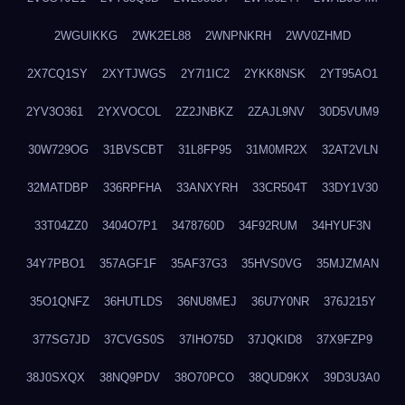
2WGUIKKG
2WK2EL88
2WNPNKRH
2WV0ZHMD
2X7CQ1SY
2XYTJWGS
2Y7I1IC2
2YKK8NSK
2YT95AO1
2YV3O361
2YXVOCOL
2Z2JNBKZ
2ZAJL9NV
30D5VUM9
30W729OG
31BVSCBT
31L8FP95
31M0MR2X
32AT2VLN
32MATDBP
336RPFHA
33ANXYRH
33CR504T
33DY1V30
33T04ZZ0
3404O7P1
3478760D
34F92RUM
34HYUF3N
34Y7PBO1
357AGF1F
35AF37G3
35HVS0VG
35MJZMAN
35O1QNFZ
36HUTLDS
36NU8MEJ
36U7Y0NR
376J215Y
377SG7JD
37CVGS0S
37IHO75D
37JQKID8
37X9FZP9
38J0SXQX
38NQ9PDV
38O70PCO
38QUD9KX
39D3U3A0