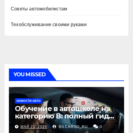
Советы автомобилистам
Техобслуживание своими руками
YOU MISSED
НОВОСТИ АВТО
Обучение в автошколе на
категорию В: полный гид
для будущих водителей
МАЙ 21, 2026
BILCARGO_RU
0