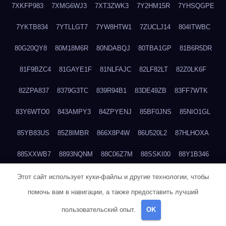
7XKFP983
7XMG6WJ3
7XT3ZWK3
7Y2HM15R
7YHSQGPE
7YKTB834
7YTLLGT7
7YW8HTW1
7ZUCLJ14
804ITWBC
80G20QY8
80M18M6R
80NDABQJ
80TBA1GP
81B6R5DR
81F9BZC4
81GAYE1F
81NLFAJC
82LF82LT
82Z0LK6F
82ZPA837
8379G3TC
839R94B1
83DE49ZB
83FF7WTK
83Y6WTO0
843AMPY3
84ZPYENJ
85BF0JNS
85NIO1GL
85YB83US
85Z8IMBR
866X8P4W
86U520L2
87HLHOXA
885XXWB7
8893NQNM
88C06Z7M
88SSKI00
88Y1B346
88ZYQON6
88ZZ29JA
895NL72T
89WVKQCH
8A6B5EEP
Этот сайт использует куки-файлы и другие технологии, чтобы
помочь вам в навигации, а также предоставить лучший
8BBJWQMN
8BJPIIGO
8BSWANL0
8BVB056I
8BZT9YKF
пользовательский опыт.
OK
8BZZZWSD
8C2C6QL5
8C6H1X9Q
8CEG9O6P
8CFDQ2M4