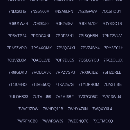
7NL020H5
7NS5N00M
7NSA9LFN
7NZIGFWV
7O15HQUY
7O6U1WZR
7O89DJ0L
7OB253FZ
7ODLM7D2
7OY8DOTS
7P5VTP24
7PDDGXNL
7PDF28N1
7PISQHBH
7PKT2VUV
7PN5ZVPO
7PS4XQMK
7PVQC4XL
7PVZ4BY4
7PY3EC1H
7Q1VZL8M
7QAQLLVB
7QP7DLC5
7QSLGYCU
7R0ZOLUX
7R9IGDKD
7ROB1V3K
7RPZVSPJ
7RX9CIDZ
7SH2DRLB
7T1IUHHO
7T3VE5UQ
7TKA257G
7TYDPROM
7UA3TIBE
7ULOHB33
7UTVLU59
7V2MI6BF
7V37GO5C
7V513WU4
7VACJZDW
7WHDQ1JB
7WHY4Z0N
7WQXY6L4
7WRFNCB0
7WWR3W39
7WZCNQ7C
7X1TM5XQ