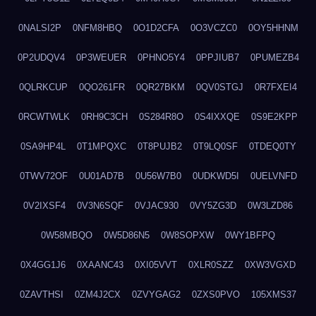
0NALSI2P
0NFM8HBQ
0O1D2CFA
0O3VCZC0
0OY5HHNM
0P2UDQV4
0P3WEUER
0PHNO5Y4
0PPJIUB7
0PUMEZB4
0QLRKCUP
0QO261FR
0QR27BKM
0QV0STGJ
0R7FXEI4
0RCWTWLK
0RH9C3CH
0S284R8O
0S4IXXQE
0S9E2KPP
0SA9HP4L
0T1MPQXC
0T8PUJB2
0T9LQ0SF
0TDEQ0TY
0TWV72OF
0U01AD7B
0U56W7B0
0UDKWD5I
0UELVNFD
0V2IXSF4
0V3N6SQF
0VJAC930
0VY5ZG3D
0W3LZD86
0W58MBQO
0W5D86N5
0W8SOPXW
0WY1BFPQ
0X4GG1J6
0XAANC43
0XI05VVT
0XLR0SZZ
0XW3VGXD
0ZAVTHSI
0ZM4J2CX
0ZVYGAG2
0ZXS0PVO
105XMS37