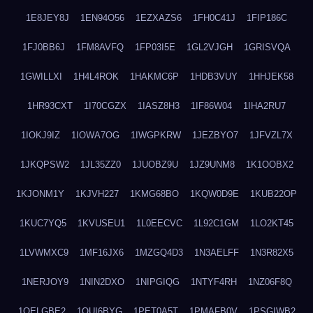
1E8JEY8J
1EN94O56
1EZXAZS6
1FH0C41J
1FIP186C
1FJ0BB6J
1FM8AVFQ
1FP03I5E
1GL2VJGH
1GRISVQA
1GWILLXI
1H4L4ROK
1HAKMC6P
1HDB3VUY
1HHJEK58
1HR93CXT
1I70CGZX
1IASZ8H3
1IF86W04
1IHA2RU7
1IOKJ9IZ
1IOWA7OG
1IWGPKRW
1JEZBYO7
1JFVZL7X
1JKQPSW2
1JL35ZZ0
1JUOBZ9U
1JZ9UNM8
1K1OOBX2
1KJONM1Y
1KJVH227
1KMG68BO
1KQW0D9E
1KUB22OP
1KUC7YQ5
1KVUSEU1
1L0EECVC
1L92C1GM
1LO2KT45
1LVWMXC9
1MF16JX6
1MZGQ4D3
1N3AELFF
1N3R82X5
1NERJOY9
1NIN2DXO
1NIPGIQG
1NTYF4RH
1NZ06F8Q
1OELGBE2
1OUI6BYG
1PET0A5T
1PMAFB0V
1PSGIWB2