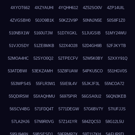
4XYOT662
4XZYAUHI
4YQHH612
4Z52SO0V
4ZP14UIL
4ZVGSBH0
50JO9B1K
50KZ2V9P
50NNJN5E
50S8F1Z0
510NBX1W
5160U7JM
51D7XGKL
51JUGSIB
51MY24WU
51VJOSDY
51ZE8MKB
522X4O28
52D4GH9B
52FJKYTB
52MOA4HC
52SYO0Q2
52TPECFV
52W5K0BY
52XXY91Q
53ATDBWI
53EKZAMH
53Z8FUAW
54PKU5CO
551HGV0S
553WPS4S
55FLR3W1
55IE9L4V
55JKJF3L
55NCOA72
55QDIRSM
55XAQHMU
56975PIR
56GSA0U2
56QN3KEB
56SCV4BG
571FDQ4T
5771DEGW
57G6BV7Y
57IUFJJS
57LA2HJ6
57N9R0VG
57Z141YR
584ZQC53
58G12L5U
595U946N
59BSESDJ
59FRMR7X
59T11ZKH
5AFUR9TL