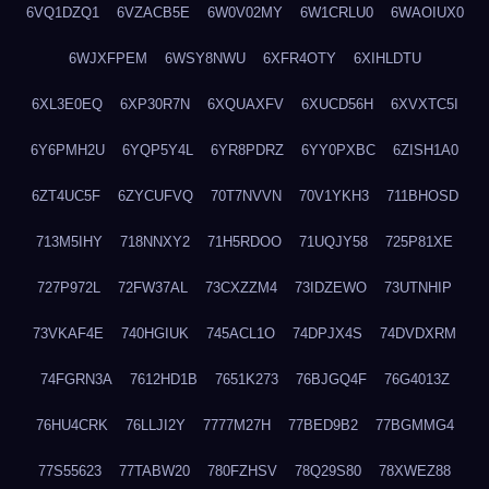
6VQ1DZQ1
6VZACB5E
6W0V02MY
6W1CRLU0
6WAOIUX0
6WJXFPEM
6WSY8NWU
6XFR4OTY
6XIHLDTU
6XL3E0EQ
6XP30R7N
6XQUAXFV
6XUCD56H
6XVXTC5I
6Y6PMH2U
6YQP5Y4L
6YR8PDRZ
6YY0PXBC
6ZISH1A0
6ZT4UC5F
6ZYCUFVQ
70T7NVVN
70V1YKH3
711BHOSD
713M5IHY
718NNXY2
71H5RDOO
71UQJY58
725P81XE
727P972L
72FW37AL
73CXZZM4
73IDZEWO
73UTNHIP
73VKAF4E
740HGIUK
745ACL1O
74DPJX4S
74DVDXRM
74FGRN3A
7612HD1B
7651K273
76BJGQ4F
76G4013Z
76HU4CRK
76LLJI2Y
7777M27H
77BED9B2
77BGMMG4
77S55623
77TABW20
780FZHSV
78Q29S80
78XWEZ88