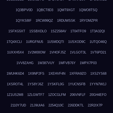
1Q3BPV0D
1QBCT8D3
1QMT9XGT
1QWO8TSQ
1QYKS8IF
1RCW99QZ
1RDUWSSK
1RYOMZPR
1SFXG5XT
1SSBXDLO
1SZ258AV
1T04TFO9
1T3A32QI
1TQ4XCLI
1URGFNU5
1USMDQTI
1USXOD9C
1UTQO46Q
1UXXH5X4
1V2M00OW
1VHOFJ5Z
1VLGOT3L
1VT6PD21
1VV8ZAHG
1W387VUY
1WFVB76Y
1WPX7P03
1WUHK6D4
1X9NP2FS
1XEHVF4N
1XFRA9ZO
1XS2YS68
1XSROT4L
1YS8YJ6Z
1YSKFL0G
1YUCNSFB
1YYN7W1J
1Z1US2M8
1ZLGWTF7
1ZOCGLFM
206VNFLF
20GH4EFO
2110Y7UD
21J9UIA6
2254Q10C
226DDKTL
22R2IX7P