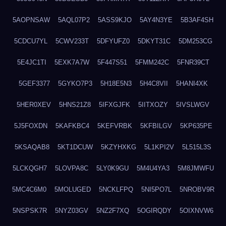
5AOPNSAW
5AQL07P2
5ASS9KJO
5AY4N3YE
5B3AF4SH
5CDCU7YL
5CWV233T
5DFYUFZ0
5DKYT31C
5DM253CG
5E4JC1TI
5EXK7A7W
5F447S51
5FMM242C
5FNR39CT
5GEF3377
5GYKO7P3
5H18E5N3
5H4C8VII
5HANI4XK
5HER0XEV
5HNS21Z8
5IFXGJFK
5IITXOZY
5IVSLWGV
5J5FOXDN
5KAFKBC4
5KEFVRBK
5KFBILGV
5KP635PE
5KSAQAB8
5KT1DCUW
5KZYHXKG
5L1KPI2V
5L515L3S
5LCKQGH7
5LOVPA8C
5LY0K9GU
5M4U4YA3
5M8JMWFU
5MC4C6M0
5MOLUGED
5NCKLFPQ
5NI5PO7L
5NROBV9R
5NSPSK7R
5NYZ03GV
5NZ2F7XQ
5OGIRQDY
5OIXNVW6