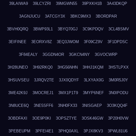
39LAIWA9
39LCYZRI
39MGWN55
39PXKH1B
3A43DKQP
3AGNJUCU
3ATCGY3X
3BKC9MX3
3BORDPAR
3BVH0QRQ
3BWP93L1
3BYQ70GJ
3C9KPDQV
3CL4BSMV
3EIFINEE
3EORXV8Z
3EQ3JWOM
3F09CZ9V
3F1DPDSC
3F84EALY
3GGDN4OR
3GKCN4NY
3GVOCWRP
3H28UNEO
3H92RKQ0
3HG56NHN
3HHJ1KQM
3HSTLPXX
3HSUVSEU
3JRQV2TE
3JX0QDYF
3LXYAX0G
3M0R5J0Y
3ME42K9J
3MOCREJ1
3MX1P1T9
3MYP6NEF
3N0IPODU
3N8UCE6Q
3NE5SFF6
3NH0FX33
3NISGAEP
3O3KQQ4F
3OBDFAXI
3OE9P0KI
3OPSZTYE
3OSK46GW
3P20H0VW
3PEBEUPM
3PFEI4E1
3PHQ0AXL
3PJX8KV3
3PWL81U6