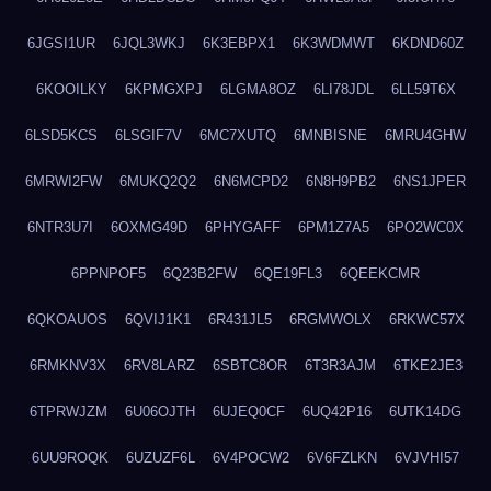
6JGSI1UR
6JQL3WKJ
6K3EBPX1
6K3WDMWT
6KDND60Z
6KOOILKY
6KPMGXPJ
6LGMA8OZ
6LI78JDL
6LL59T6X
6LSD5KCS
6LSGIF7V
6MC7XUTQ
6MNBISNE
6MRU4GHW
6MRWI2FW
6MUKQ2Q2
6N6MCPD2
6N8H9PB2
6NS1JPER
6NTR3U7I
6OXMG49D
6PHYGAFF
6PM1Z7A5
6PO2WC0X
6PPNPOF5
6Q23B2FW
6QE19FL3
6QEEKCMR
6QKOAUOS
6QVIJ1K1
6R431JL5
6RGMWOLX
6RKWC57X
6RMKNV3X
6RV8LARZ
6SBTC8OR
6T3R3AJM
6TKE2JE3
6TPRWJZM
6U06OJTH
6UJEQ0CF
6UQ42P16
6UTK14DG
6UU9ROQK
6UZUZF6L
6V4POCW2
6V6FZLKN
6VJVHI57