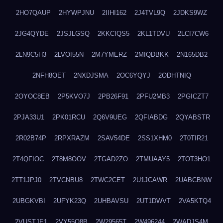
2HO7QAUP
2HYWPJNU
2IIHI162
2J4TVL9Q
2JDKS9WZ
2JG4QYDE
2JSJLGSQ
2KKCIQS5
2KL1TDVU
2LCI7CW6
2LN9C5H3
2LVOI55N
2M7YMERZ
2MIQDBKK
2N165DB2
2NFH8OET
2NXDJSMA
2OC6YQYJ
2ODHTNIQ
2OYOC8EB
2P5KVO7J
2PB26F91
2PFU2MB3
2PGICZT7
2PJA33U1
2PK01RCU
2Q6V9UEG
2QFIABDG
2QYABSTR
2R02B74P
2RPXRAZM
2SAV54DE
2SS1XHM0
2T0TIR21
2T4QFIOC
2T8M8OOV
2TGAD2ZO
2TMUAAY5
2TOT3HO1
2TT1JPJ0
2TVCNBU8
2TWC2CET
2U1JCAWR
2UABCBNW
2UBGKVBI
2UFYK23Q
2UHBAVSU
2UT1DWVT
2VA5KTQ4
2VUSTJE1
2VY55Q8B
2W29565T
2W496244
2WADJS4M