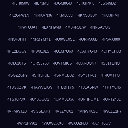
4I5H850W
4IL73M3I
4JGM8GIJ
4JH8IPKK
4JS349D2
4K2GFW1N
4K4KVN36
4KML855I
4KNS3G0Y
4KQJIFMI
4KWTO3AT
4LXNH9M8
4M8RR8DW
4NNSAVOG
4NOFJHTI
4NRBYMY1
4O9WC0SL
4ORR508B
4P5VX889
4PE2DGG9
4PW810LS
4Q1M7Q60
4QAHYG43
4QHYCH8B
4QL610TS
4QRSJ753
4QVTMIC5
4QXRDQN7
4S31TENQ
4SGZZGF9
4SHI3FUE
4SRMCB32
4SYJTR01
4T4UXTTO
4T8GUZVK
4TAWVEKW
4TBBI1Y5
4TJ1ASNW
4TPTYC45
4TSJ6PJX
4U48QGQ2
4UMM8LXA
4UNHPQM1
4URT243L
4VFMWJZ0
4VGSLXPJ
4VJZYO02
4VNW7KSQ
4W6ZE1F7
4WP2PW82
4WQWQXX8
4WXQZN38
4X7TT8GV