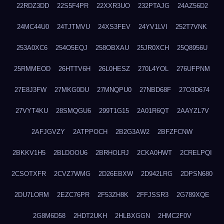
22RDZ3DD
22S5F4PR
22XXR3UO
232PTAJG
24AZ56D2
24MC44U0
24TJTMVU
24XS3FEV
24YV1LVI
252T7VNK
253A0XC6
254O5EQJ
258OBXAU
25JR0XCH
25Q8956U
25RMMEOD
26HTTV6H
26L0HESZ
270L4YOL
276UFPNM
27E8J3FW
27MKG0DU
27MNQPU0
27NBD68F
27O3D674
27VYT4KU
28SMQGU6
299T1G15
2A01R6QT
2AAYZL7V
2AFJGVZY
2ATPPOCH
2B2G3AW2
2BFZFCNW
2BKKV1H5
2BLDOOU6
2BRHOLRJ
2CKA0HWT
2CRELPQI
2CSOTXFR
2CVZ7WMG
2D26EBXW
2D942LRG
2DPSN680
2DU7LORM
2EZC76PR
2F53ZH8K
2FFJSSR3
2G789XQE
2G8M6D58
2HDT2UKH
2HLBXGGN
2HMC2F0V