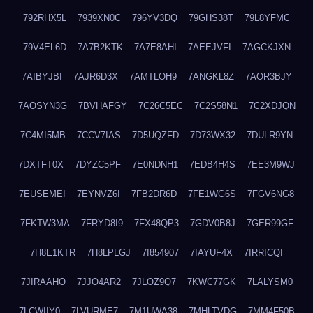
792RHX5L
7939XN0C
796YV3DQ
79GHS38T
79L8YFMC
79V4EL6D
7A7B2KTK
7A7E8AHI
7AEEJVFI
7AGCKJXN
7AIBYJBI
7AJR6D3X
7AMTLOH9
7ANGKL8Z
7AOR3BJY
7AOSYN3G
7BVHAFGY
7C26C5EC
7C2S58N1
7C2XDJQN
7C4MI5MB
7CCV7IAS
7D5UQZFD
7D73WX32
7DULR9YN
7DXTFT0X
7DYZC5PF
7E0NDNH1
7EDB4H4S
7EE3M9WJ
7EUSEMEI
7EYNVZ6I
7FB2DR6D
7FE1WG6S
7FGV6NG8
7FKTW3MA
7FRYD8I9
7FX48QP3
7GDV0B8J
7GER99GF
7H8E1KTR
7H8LPLGJ
7I854907
7IAYUF4X
7IRRICQI
7JIRAAHO
7JJO4AR2
7JLOZ9Q7
7KWC77GK
7LALYSM0
7LCWIIY0
7LVURME7
7M1UWA38
7MHLTVDG
7MM4F50B