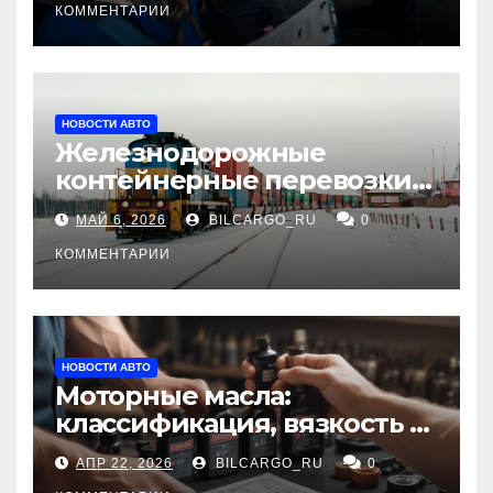
КОММЕНТАРИИ
НОВОСТИ АВТО
Железнодорожные
контейнерные перевозки
из Китая в Россию:
МАЙ 6, 2026
BILCARGO_RU
0
маршруты, сроки и
требования
КОММЕНТАРИИ
НОВОСТИ АВТО
Моторные масла:
классификация, вязкость и
рекомендации по выбору
АПР 22, 2026
BILCARGO_RU
0
для различных типов