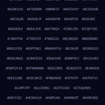
441OKOJO
4474ZR0W
4489NF37
44AFGVXY
44CGH1H9
44E14L85
44VA5KJF
44XI8AFW
45A3IPS9
4601IURZ
46DGB3L9
46DLKJV6
46KT56QV
4728GJZN
47CQFY0O
47JMVITW
47TRZS70
47W8J2J2
48QJBQ0X
49MZ8W4O
49R1GYE9
49SPF3MJ
49WWVPJU
4B13IA3F
4B1N5SGO
4BOKJ6KQ
4C9HCESS
4D64LFAR
4D90P4CC
4DV2LKB3
4DWPQY14
4DYW6NWM
4DZ5J3RQ
4E402GTO
4E4R43JK
4EE6J1ME
4ENC34CO
4F88GRG8
4FDT5ITF
4GHTKFV1
4GJRPJFP
4GLC8SBG
4GOTUJAD
4GTUQOMS
4H5VY3Z1
4HCW1AJA
4HINPU4S
4HSR603T
4HVMV9QI