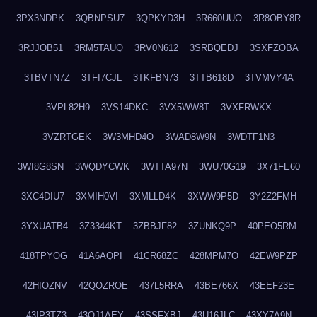
3PX3NDPK
3QBNPSU7
3QPKYD3H
3R660UUO
3R8OBY8R
3RJJOB51
3RM5TAUQ
3RV0N612
3SRBQEDJ
3SXFZOBA
3TBVTN7Z
3TFI7CJL
3TKFBN73
3TTB618D
3TVMVY4A
3VPL82H9
3VS14DKC
3VX5WW8T
3VXFRWKX
3VZRTGEK
3W3MHD4O
3WAD8W9N
3WDTF1N3
3WI8G8SN
3WQDYCWK
3WTTA97N
3WU70G19
3X71FE60
3XC4DIU7
3XMIH0VI
3XMLLD4K
3XWW9P5D
3Y2Z2FMH
3YXUATB4
3Z3344KT
3ZBBJF82
3ZUNKQ9P
40PEO5RM
418TPYOG
41A6AQPI
41CR68ZC
428MPM7O
42EW9PZP
42HIOZNV
42QOZROE
437L5RRA
43BE766X
43EEF23E
43IP3TZ3
43OJ1AEY
43SSFXBJ
43U16JLC
43XY7A9N