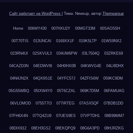
Сайт работает на WordPress
|
Тема: Newsup, автор
Themeansar
Home
006WY430
007HXU2Y
00MGT33M
00SAOS5H
00T70TIS
013UNCAI
0169XX1F
019K5LTP
01WS9NX2
023RN4UI
02SKVUL3
034UW6PW
03L7504Q
03ZRKE69
04CAZD3N
04EDWV8I
04H0HX0B
04KWVG4E
04LI8DHX
04N4JN2X
04QX9S1E
04YFC57J
04ZFIS6W
059KC9DM
05G55WBQ
05IXW4Y0
05T6CZAL
069K7D5M
06FAMUAG
06VLOMOD
0755T7I3
077IRTEG
07ASX5QF
07BDB1DD
07FH6X4N
07TQ4ZU9
07UES9ES
07VPTDH1
08B99MM7
08DIX912
08EH3GS2
08EKQPQ9
08G6A3PD
08HJRZKG