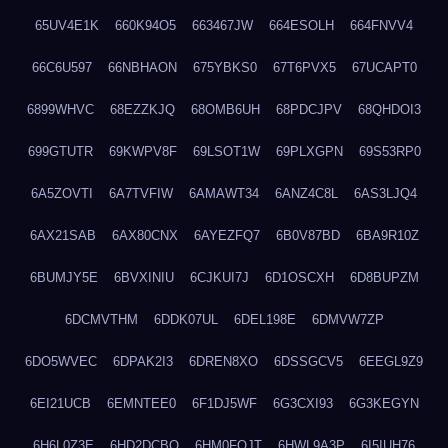
65UV4E1K
660K94O5
663467JW
664ESOLH
664FNVV4
66C6U597
66NBHAON
675YBKS0
67T6PVX5
67UCAPT0
6899WHVC
68EZZKJQ
68OMB6UH
68PDCJPV
68QHDOI3
699GTUTR
69KWPV8F
69LSOT1W
69PLXGPN
69S53RP0
6A5ZOVTI
6A7TVFIW
6AMAWT34
6ANZ4C8L
6AS3LJQ4
6AX21SAB
6AX80CNX
6AYEZFQ7
6B0V87BD
6BA9R10Z
6BUMJY5E
6BVXINIU
6CJKUI7J
6D1OSCXH
6D8BUPZM
6DCMVTHM
6DDK07UL
6DEL198E
6DMVW7ZP
6DO5WVEC
6DPAK2I3
6DREN8XO
6DSSGCV5
6EEGL9Z9
6EI21UCB
6EMNTEE0
6F1DJ5WF
6G3CXI93
6G3KEGYN
6H6L0Z3E
6HD2DCBO
6HM0FQJT
6HWL9A3P
6I5IUH76