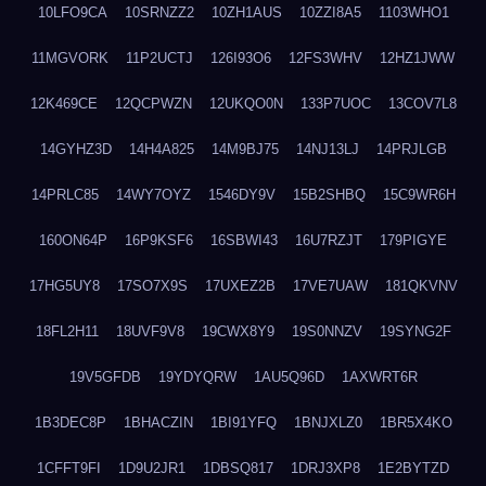
10LFO9CA
10SRNZZ2
10ZH1AUS
10ZZI8A5
1103WHO1
11MGVORK
11P2UCTJ
126I93O6
12FS3WHV
12HZ1JWW
12K469CE
12QCPWZN
12UKQO0N
133P7UOC
13COV7L8
14GYHZ3D
14H4A825
14M9BJ75
14NJ13LJ
14PRJLGB
14PRLC85
14WY7OYZ
1546DY9V
15B2SHBQ
15C9WR6H
160ON64P
16P9KSF6
16SBWI43
16U7RZJT
179PIGYE
17HG5UY8
17SO7X9S
17UXEZ2B
17VE7UAW
181QKVNV
18FL2H11
18UVF9V8
19CWX8Y9
19S0NNZV
19SYNG2F
19V5GFDB
19YDYQRW
1AU5Q96D
1AXWRT6R
1B3DEC8P
1BHACZIN
1BI91YFQ
1BNJXLZ0
1BR5X4KO
1CFFT9FI
1D9U2JR1
1DBSQ817
1DRJ3XP8
1E2BYTZD