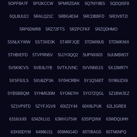
5OPF8A7F
5PI2KCCW
5PMRZDAK
5Q7NY9BS
5QDQI5F8
5QL8UU2J
5RALQ21C
5RBG4E64
5RCDBBFD
5ROV8T2I
5RP6DWR8
5RZ72FTS
5RZPCFKF
5RZQDHMO
5SNLKYWW
5ST3XE0K
5T4RFJQE
5TDWI9U5
5TDWKNIX
5THBIEFD
5TVPRN5V
5UJY0QQ2
5UPNX603
5UUMB8OT
5V5K9CVS
5VB3LIYB
5VTXJVNC
5VVNNS1S
5XJ2MR7Y
5XSF9JLS
5XU6ZP3A
5Y0HCRBH
5Y1QS60T
5Y86UZX6
5YB5BBQM
5YHM530M
5YO667IH
5YO7ZQGL
5Z1BWJEZ
5Z1VP9TD
5ZYFJGV9
60IZ2Y44
60X8LPUK
62LJGRE8
6316UU0I
634ZKLU1
63MVU7SW
63SPQINX
63WDQUHH
63X60DYM
64996J11
659M6G4O
65TIBAG5
65TN6NPQ