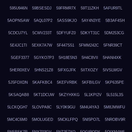
595U946N
59BSESDJ
59FRMR7X
59T11ZKH
5AFUR9TL
5AOPNSAW
5AQL07P2
5ASS9KJO
5AY4N3YE
5B3AF4SH
5CDCU7YL
5CWV233T
5DFYUFZ0
5DKYT31C
5DM253CG
5E4JC1TI
5EXK7A7W
5F447S51
5FMM242C
5FNR39CT
5GEF3377
5GYKO7P3
5H18E5N3
5H4C8VII
5HANI4XK
5HER0XEV
5HNS21Z8
5IFXGJFK
5IITXOZY
5IVSLWGV
5J5FOXDN
5KAFKBC4
5KEFVRBK
5KFBILGV
5KP635PE
5KSAQAB8
5KT1DCUW
5KZYHXKG
5L1KPI2V
5L515L3S
5LCKQGH7
5LOVPA8C
5LY0K9GU
5M4U4YA3
5M8JMWFU
5MC4C6M0
5MOLUGED
5NCKLFPQ
5NI5PO7L
5NROBV9R
5NSPSK7R
5NYZ03GV
5NZ2F7XQ
5OGIRQDY
5OIXNVW6