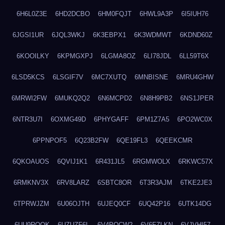
6H6L0Z3E
6HD2DCBO
6HM0FQJT
6HWL9A3P
6I5IUH76
6JGSI1UR
6JQL3WKJ
6K3EBPX1
6K3WDMWT
6KDND60Z
6KOOILKY
6KPMGXPJ
6LGMA8OZ
6LI78JDL
6LL59T6X
6LSD5KCS
6LSGIF7V
6MC7XUTQ
6MNBISNE
6MRU4GHW
6MRWI2FW
6MUKQ2Q2
6N6MCPD2
6N8H9PB2
6NS1JPER
6NTR3U7I
6OXMG49D
6PHYGAFF
6PM1Z7A5
6PO2WC0X
6PPNPOF5
6Q23B2FW
6QE19FL3
6QEEKCMR
6QKOAUOS
6QVIJ1K1
6R431JL5
6RGMWOLX
6RKWC57X
6RMKNV3X
6RV8LARZ
6SBTC8OR
6T3R3AJM
6TKE2JE3
6TPRWJZM
6U06OJTH
6UJEQ0CF
6UQ42P16
6UTK14DG
6UU9ROQK
6UZUZF6L
6V4POCW2
6V6FZLKN
6VJVHI57