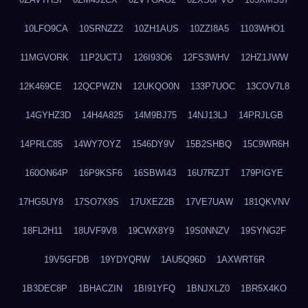
10LFO9CA
10SRNZZ2
10ZH1AUS
10ZZI8A5
1103WHO1
11MGVORK
11P2UCTJ
126I93O6
12FS3WHV
12HZ1JWW
12K469CE
12QCPWZN
12UKQO0N
133P7UOC
13COV7L8
14GYHZ3D
14H4A825
14M9BJ75
14NJ13LJ
14PRJLGB
14PRLC85
14WY7OYZ
1546DY9V
15B2SHBQ
15C9WR6H
160ON64P
16P9KSF6
16SBWI43
16U7RZJT
179PIGYE
17HG5UY8
17SO7X9S
17UXEZ2B
17VE7UAW
181QKVNV
18FL2H11
18UVF9V8
19CWX8Y9
19S0NNZV
19SYNG2F
19V5GFDB
19YDYQRW
1AU5Q96D
1AXWRT6R
1B3DEC8P
1BHACZIN
1BI91YFQ
1BNJXLZ0
1BR5X4KO