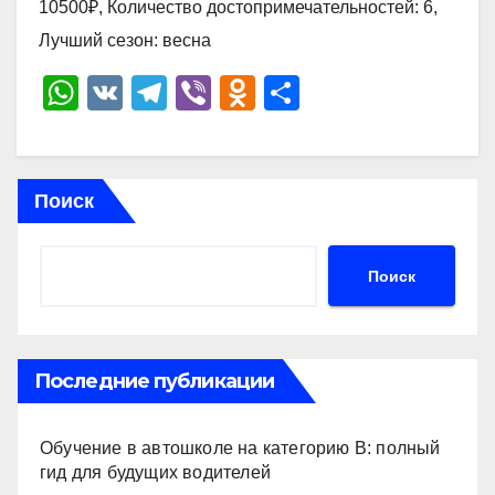
10500₽, Количество достопримечательностей: 6,
Лучший сезон: весна
W
V
T
Vi
O
О
h
K
el
b
d
тп
at
e
er
n
р
s
gr
o
а
Поиск
A
a
kl
в
p
m
a
и
Поиск
p
ss
ть
ni
ki
Последние публикации
Обучение в автошколе на категорию В: полный
гид для будущих водителей