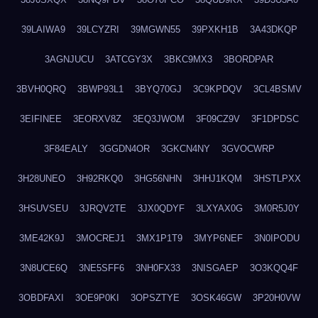
39LAIWA9
39LCYZRI
39MGWN55
39PXKH1B
3A43DKQP
3AGNJUCU
3ATCGY3X
3BKC9MX3
3BORDPAR
3BVH0QRQ
3BWP93L1
3BYQ70GJ
3C9KPDQV
3CL4BSMV
3EIFINEE
3EORXV8Z
3EQ3JWOM
3F09CZ9V
3F1DPDSC
3F84EALY
3GGDN4OR
3GKCN4NY
3GVOCWRP
3H28UNEO
3H92RKQ0
3HG56NHN
3HHJ1KQM
3HSTLPXX
3HSUVSEU
3JRQV2TE
3JX0QDYF
3LXYAX0G
3M0R5J0Y
3ME42K9J
3MOCREJ1
3MX1P1T9
3MYP6NEF
3N0IPODU
3N8UCE6Q
3NE5SFF6
3NH0FX33
3NISGAEP
3O3KQQ4F
3OBDFAXI
3OE9P0KI
3OPSZTYE
3OSK46GW
3P20H0VW