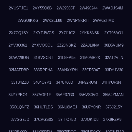
2VUSTJE1
2VY55Q8B
2W29565T
2W496244
2WADJS4M
2WGUIKKG
2WK2EL88
2WNPNKRH
2WV0ZHMD
2X7CQ1SY
2XYTJWGS
2Y7I1IC2
2YKK8NSK
2YT95AO1
2YV3O361
2YXVOCOL
2Z2JNBKZ
2ZAJL9NV
30D5VUM9
30W729OG
31BVSCBT
31L8FP95
31M0MR2X
32AT2VLN
32MATDBP
336RPFHA
33ANXYRH
33CR504T
33DY1V30
33T04ZZ0
3404O7P1
3478760D
34F92RUM
34HYUF3N
34Y7PBO1
357AGF1F
35AF37G3
35HVS0VG
35MJZMAN
35O1QNFZ
36HUTLDS
36NU8MEJ
36U7Y0NR
376J215Y
377SG7JD
37CVGS0S
37IHO75D
37JQKID8
37X9FZP9
38J0SXQX
38NQ9PDV
38O70PCO
38QUD9KX
39D3U3A0