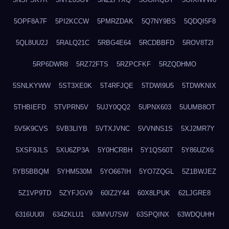
5OPF8A7F
5PI2KCCW
5PMRZDAK
5Q7NY9BS
5QDQI5F8
5QL8UU2J
5RALQ21C
5RBG4E64
5RCDBBFD
5ROV8T2I
5RP6DWR8
5RZ72FTS
5RZPCFKF
5RZQDHMO
5SNLKYWW
5ST3XE0K
5T4RFJQE
5TDWI9U5
5TDWKNIX
5THBIEFD
5TVPRN5V
5UJY0QQ2
5UPNX603
5UUMB8OT
5V5K9CVS
5VB3LIYB
5VTXJVNC
5VVNNS1S
5XJ2MR7Y
5XSF9JLS
5XU6ZP3A
5Y0HCRBH
5Y1QS60T
5Y86UZX6
5YB5BBQM
5YHM530M
5YO667IH
5YO7ZQGL
5Z1BWJEZ
5Z1VP9TD
5ZYFJGV9
60IZ2Y44
60X8LPUK
62LJGRE8
6316UU0I
634ZKLU1
63MVU7SW
63SPQINX
63WDQUHH