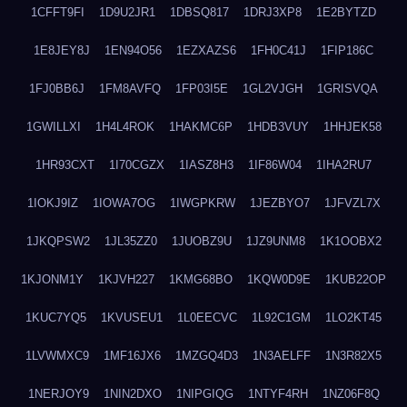
1CFFT9FI
1D9U2JR1
1DBSQ817
1DRJ3XP8
1E2BYTZD
1E8JEY8J
1EN94O56
1EZXAZS6
1FH0C41J
1FIP186C
1FJ0BB6J
1FM8AVFQ
1FP03I5E
1GL2VJGH
1GRISVQA
1GWILLXI
1H4L4ROK
1HAKMC6P
1HDB3VUY
1HHJEK58
1HR93CXT
1I70CGZX
1IASZ8H3
1IF86W04
1IHA2RU7
1IOKJ9IZ
1IOWA7OG
1IWGPKRW
1JEZBYO7
1JFVZL7X
1JKQPSW2
1JL35ZZ0
1JUOBZ9U
1JZ9UNM8
1K1OOBX2
1KJONM1Y
1KJVH227
1KMG68BO
1KQW0D9E
1KUB22OP
1KUC7YQ5
1KVUSEU1
1L0EECVC
1L92C1GM
1LO2KT45
1LVWMXC9
1MF16JX6
1MZGQ4D3
1N3AELFF
1N3R82X5
1NERJOY9
1NIN2DXO
1NIPGIQG
1NTYF4RH
1NZ06F8Q