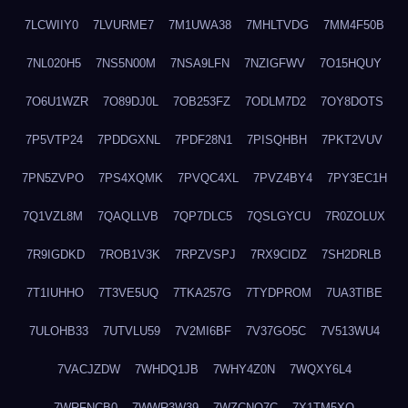
7LCWIIY0
7LVURME7
7M1UWA38
7MHLTVDG
7MM4F50B
7NL020H5
7NS5N00M
7NSA9LFN
7NZIGFWV
7O15HQUY
7O6U1WZR
7O89DJ0L
7OB253FZ
7ODLM7D2
7OY8DOTS
7P5VTP24
7PDDGXNL
7PDF28N1
7PISQHBH
7PKT2VUV
7PN5ZVPO
7PS4XQMK
7PVQC4XL
7PVZ4BY4
7PY3EC1H
7Q1VZL8M
7QAQLLVB
7QP7DLC5
7QSLGYCU
7R0ZOLUX
7R9IGDKD
7ROB1V3K
7RPZVSPJ
7RX9CIDZ
7SH2DRLB
7T1IUHHO
7T3VE5UQ
7TKA257G
7TYDPROM
7UA3TIBE
7ULOHB33
7UTVLU59
7V2MI6BF
7V37GO5C
7V513WU4
7VACJZDW
7WHDQ1JB
7WHY4Z0N
7WQXY6L4
7WRFNCB0
7WWR3W39
7WZCNQ7C
7X1TM5XQ