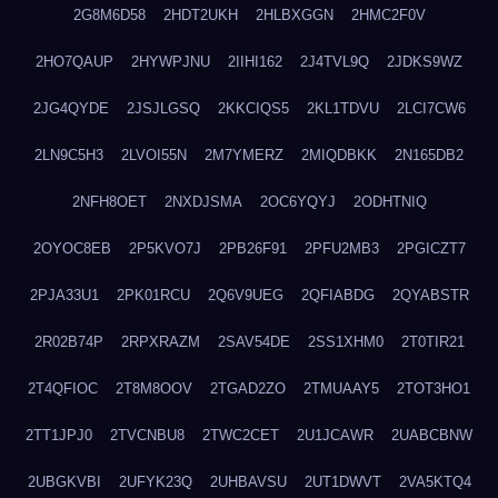
2G8M6D58
2HDT2UKH
2HLBXGGN
2HMC2F0V
2HO7QAUP
2HYWPJNU
2IIHI162
2J4TVL9Q
2JDKS9WZ
2JG4QYDE
2JSJLGSQ
2KKCIQS5
2KL1TDVU
2LCI7CW6
2LN9C5H3
2LVOI55N
2M7YMERZ
2MIQDBKK
2N165DB2
2NFH8OET
2NXDJSMA
2OC6YQYJ
2ODHTNIQ
2OYOC8EB
2P5KVO7J
2PB26F91
2PFU2MB3
2PGICZT7
2PJA33U1
2PK01RCU
2Q6V9UEG
2QFIABDG
2QYABSTR
2R02B74P
2RPXRAZM
2SAV54DE
2SS1XHM0
2T0TIR21
2T4QFIOC
2T8M8OOV
2TGAD2ZO
2TMUAAY5
2TOT3HO1
2TT1JPJ0
2TVCNBU8
2TWC2CET
2U1JCAWR
2UABCBNW
2UBGKVBI
2UFYK23Q
2UHBAVSU
2UT1DWVT
2VA5KTQ4