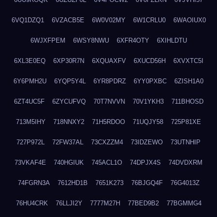
6VQ1DZQ1
6VZACB5E
6W0V02MY
6W1CRLU0
6WAOIUX0
6WJXFPEM
6WSY8NWU
6XFR4OTY
6XIHLDTU
6XL3E0EQ
6XP30R7N
6XQUAXFV
6XUCD56H
6XVXTC5I
6Y6PMH2U
6YQP5Y4L
6YR8PDRZ
6YY0PXBC
6ZISH1A0
6ZT4UC5F
6ZYCUFVQ
70T7NVVN
70V1YKH3
711BHOSD
713M5IHY
718NNXY2
71H5RDOO
71UQJY58
725P81XE
727P972L
72FW37AL
73CXZZM4
73IDZEWO
73UTNHIP
73VKAF4E
740HGIUK
745ACL1O
74DPJX4S
74DVDXRM
74FGRN3A
7612HD1B
7651K273
76BJGQ4F
76G4013Z
76HU4CRK
76LLJI2Y
7777M27H
77BED9B2
77BGMMG4