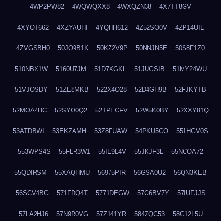
4WP2PW82
4WQWQXX8
4WXQZN38
4X7TT8GV
4XYOT662
4XZYAUHI
4YQHH612
4Z52SO0V
4ZP14UIL
4ZVGSBH0
50JO9B1K
50KZ2V9P
50NNJN5E
50S8F1Z0
510NBX1W
5160U7JM
51D7XGKL
51JUGSIB
51MY24WU
51VJOSDY
51ZE8MKB
522X4O28
52D4GH9B
52FJKYTB
52MOA4HC
52SYO0Q2
52TPECFV
52W5K0BY
52XXY91Q
53ATDBWI
53EKZAMH
53Z8FUAW
54PKU5CO
551HGV0S
553WPS4S
55FLR3W1
55IE9L4V
55JKJF3L
55NCOA72
55QDIRSM
55XAQHMU
56975PIR
56GSA0U2
56QN3KEB
56SCV4BG
571FDQ4T
5771DEGW
57G6BV7Y
57IUFJJS
57LA2HJ6
57N9R0VG
57Z141YR
584ZQC53
58G12L5U