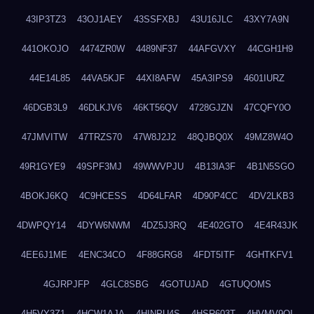
43IP3TZ3
43OJ1AEY
43SSFXBJ
43U16JLC
43XY7A9N
441OKOJO
4474ZR0W
4489NF37
44AFGVXY
44CGH1H9
44E14L85
44VA5KJF
44XI8AFW
45A3IPS9
4601IURZ
46DGB3L9
46DLKJV6
46KT56QV
4728GJZN
47CQFY0O
47JMVITW
47TRZS70
47W8J2J2
48QJBQ0X
49MZ8W4O
49R1GYE9
49SPF3MJ
49WWVPJU
4B13IA3F
4B1N5SGO
4BOKJ6KQ
4C9HCESS
4D64LFAR
4D90P4CC
4DV2LKB3
4DWPQY14
4DYW6NWM
4DZ5J3RQ
4E402GTO
4E4R43JK
4EE6J1ME
4ENC34CO
4F88GRG8
4FDT5ITF
4GHTKFV1
4GJRPJFP
4GLC8SBG
4GOTUJAD
4GTUQOMS
4H5VY3Z1
4HCW1AJA
4HINPU4S
4HSR603T
4HVMV9QI