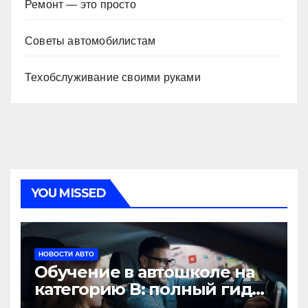
Ремонт — это просто
Советы автомобилистам
Техобслуживание своими руками
YOU MISSED
НОВОСТИ АВТО
Обучение в автошколе на
категорию В: полный гид
для будущих водителей