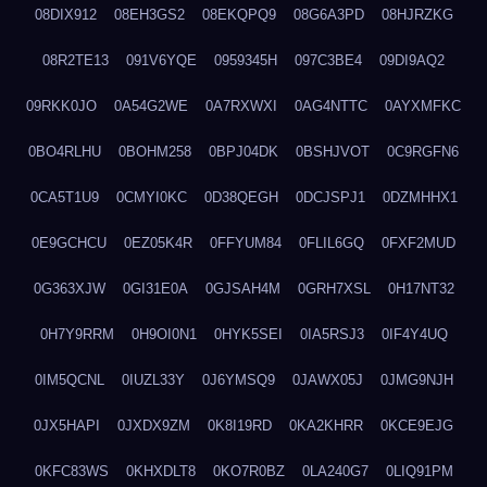
08DIX912
08EH3GS2
08EKQPQ9
08G6A3PD
08HJRZKG
08R2TE13
091V6YQE
0959345H
097C3BE4
09DI9AQ2
09RKK0JO
0A54G2WE
0A7RXWXI
0AG4NTTC
0AYXMFKC
0BO4RLHU
0BOHM258
0BPJ04DK
0BSHJVOT
0C9RGFN6
0CA5T1U9
0CMYI0KC
0D38QEGH
0DCJSPJ1
0DZMHHX1
0E9GCHCU
0EZ05K4R
0FFYUM84
0FLIL6GQ
0FXF2MUD
0G363XJW
0GI31E0A
0GJSAH4M
0GRH7XSL
0H17NT32
0H7Y9RRM
0H9OI0N1
0HYK5SEI
0IA5RSJ3
0IF4Y4UQ
0IM5QCNL
0IUZL33Y
0J6YMSQ9
0JAWX05J
0JMG9NJH
0JX5HAPI
0JXDX9ZM
0K8I19RD
0KA2KHRR
0KCE9EJG
0KFC83WS
0KHXDLT8
0KO7R0BZ
0LA240G7
0LIQ91PM