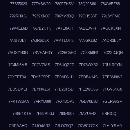
77S55623
77TABW20
780FZHSV
78Q29S80
78XWEZ88
792RHX5L
7939XN0C
796YV3DQ
79GHS38T
79L8YFMC
79V4EL6D
7A7B2KTK
7A7E8AHI
7AEEJVFI
7AGCKJXN
7AIBYJBI
7AJR6D3X
7AMTLOH9
7ANGKL8Z
7AOR3BJY
7AOSYN3G
7BVHAFGY
7C26C5EC
7C2S58N1
7C2XDJQN
7C4MI5MB
7CCV7IAS
7D5UQZFD
7D73WX32
7DULR9YN
7DXTFT0X
7DYZC5PF
7E0NDNH1
7EDB4H4S
7EE3M9WJ
7EUSEMEI
7EYNVZ6I
7FB2DR6D
7FE1WG6S
7FGV6NG8
7FKTW3MA
7FRYD8I9
7FX48QP3
7GDV0B8J
7GER99GF
7H8E1KTR
7H8LPLGJ
7I854907
7IAYUF4X
7IRRICQI
7JIRAAHO
7JJO4AR2
7JLOZ9Q7
7KWC77GK
7LALYSM0