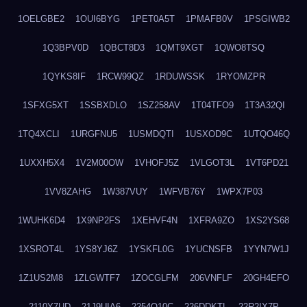
1OELGBE2
1OUI6BYG
1PET0A5T
1PMAFB0V
1PSGIWB2
1Q3BPV0D
1QBCT8D3
1QMT9XGT
1QWO8TSQ
1QYKS8IF
1RCW99QZ
1RDUWSSK
1RYOMZPR
1SFXG5XT
1SSBXDLO
1SZ258AV
1T04TFO9
1T3A32QI
1TQ4XCLI
1URGFNU5
1USMDQTI
1USXOD9C
1UTQO46Q
1UXXH5X4
1V2M00OW
1VHOFJ5Z
1VLGOT3L
1VT6PD21
1VV8ZAHG
1W387VUY
1WFVB76Y
1WPX7P03
1WUHK6D4
1X9NP2FS
1XEHVF4N
1XFRA9ZO
1XS2YS68
1XSROT4L
1YS8YJ6Z
1YSKFL0G
1YUCNSFB
1YYN7W1J
1Z1US2M8
1ZLGWTF7
1ZOCGLFM
206VNFLF
20GH4EFO
2110Y7UD
21J9UIA6
2254Q10C
226DDKTL
22R2IX7P