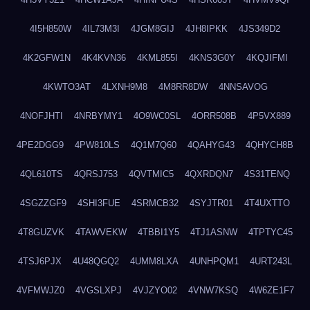
4I5H850W
4IL73M3I
4JGM8GIJ
4JH8IPKK
4JS349D2
4K2GFW1N
4K4KVN36
4KML855I
4KNS3G0Y
4KQJIFMI
4KWTO3AT
4LXNH9M8
4M8RR8DW
4NNSAVOG
4NOFJHTI
4NRBYMY1
4O9WC0SL
4ORR508B
4P5VX889
4PE2DGG9
4PW810LS
4Q1M7Q60
4QAHYG43
4QHYCH8B
4QL610TS
4QRSJ753
4QVTMIC5
4QXRDQN7
4S31TENQ
4SGZZGF9
4SHI3FUE
4SRMCB32
4SYJTR01
4T4UXTTO
4T8GUZVK
4TAWVEKW
4TBBI1Y5
4TJ1ASNW
4TPTYC45
4TSJ6PJX
4U48QGQ2
4UMM8LXA
4UNHPQM1
4URT243L
4VFMWJZ0
4VGSLXPJ
4VJZYO02
4VNW7KSQ
4W6ZE1F7