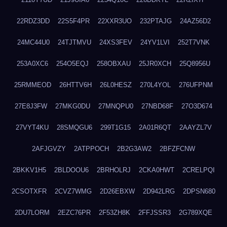
22RDZ3DD
22S5F4PR
22XXR3UO
232PTAJG
24AZ56D2
24MC44U0
24TJTMVU
24XS3FEV
24YV1LVI
252T7VNK
253A0XC6
254O5EQJ
258OBXAU
25JR0XCH
25Q8956U
25RMMEOD
26HTTV6H
26L0HESZ
270L4YOL
276UFPNM
27E8J3FW
27MKG0DU
27MNQPU0
27NBD68F
27O3D674
27VYT4KU
28SMQGU6
299T1G15
2A01R6QT
2AAYZL7V
2AFJGVZY
2ATPPOCH
2B2G3AW2
2BFZFCNW
2BKKV1H5
2BLDOOU6
2BRHOLRJ
2CKA0HWT
2CRELPQI
2CSOTXFR
2CVZ7WMG
2D26EBXW
2D942LRG
2DPSN680
2DU7LORM
2EZC76PR
2F53ZH8K
2FFJSSR3
2G789XQE