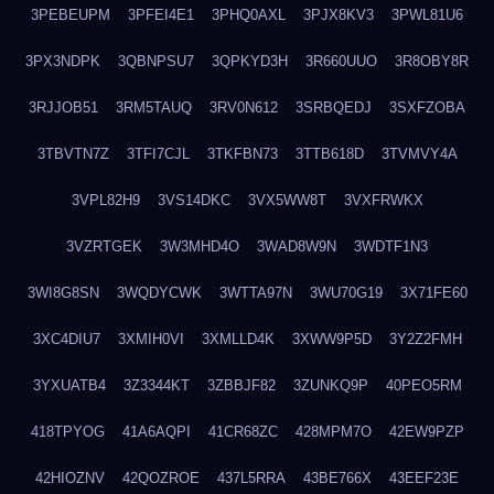
3PEBEUPM
3PFEI4E1
3PHQ0AXL
3PJX8KV3
3PWL81U6
3PX3NDPK
3QBNPSU7
3QPKYD3H
3R660UUO
3R8OBY8R
3RJJOB51
3RM5TAUQ
3RV0N612
3SRBQEDJ
3SXFZOBA
3TBVTN7Z
3TFI7CJL
3TKFBN73
3TTB618D
3TVMVY4A
3VPL82H9
3VS14DKC
3VX5WW8T
3VXFRWKX
3VZRTGEK
3W3MHD4O
3WAD8W9N
3WDTF1N3
3WI8G8SN
3WQDYCWK
3WTTA97N
3WU70G19
3X71FE60
3XC4DIU7
3XMIH0VI
3XMLLD4K
3XWW9P5D
3Y2Z2FMH
3YXUATB4
3Z3344KT
3ZBBJF82
3ZUNKQ9P
40PEO5RM
418TPYOG
41A6AQPI
41CR68ZC
428MPM7O
42EW9PZP
42HIOZNV
42QOZROE
437L5RRA
43BE766X
43EEF23E