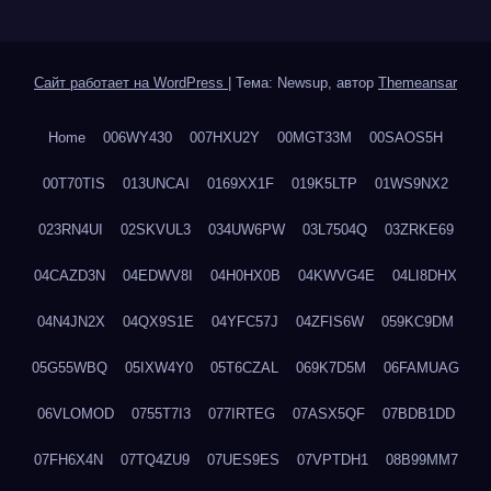
Сайт работает на WordPress
|
Тема: Newsup, автор
Themeansar
Home
006WY430
007HXU2Y
00MGT33M
00SAOS5H
00T70TIS
013UNCAI
0169XX1F
019K5LTP
01WS9NX2
023RN4UI
02SKVUL3
034UW6PW
03L7504Q
03ZRKE69
04CAZD3N
04EDWV8I
04H0HX0B
04KWVG4E
04LI8DHX
04N4JN2X
04QX9S1E
04YFC57J
04ZFIS6W
059KC9DM
05G55WBQ
05IXW4Y0
05T6CZAL
069K7D5M
06FAMUAG
06VLOMOD
0755T7I3
077IRTEG
07ASX5QF
07BDB1DD
07FH6X4N
07TQ4ZU9
07UES9ES
07VPTDH1
08B99MM7