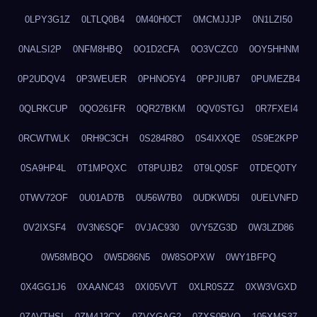
0LPY3G1Z
0LTLQ0B4
0M40H0CT
0MCMJJJP
0N1LZI50
0NALSI2P
0NFM8HBQ
0O1D2CFA
0O3VCZC0
0OY5HHNM
0P2UDQV4
0P3WEUER
0PHNO5Y4
0PPJIUB7
0PUMEZB4
0QLRKCUP
0QO261FR
0QR27BKM
0QV0STGJ
0R7FXEI4
0RCWTWLK
0RH9C3CH
0S284R8O
0S4IXXQE
0S9E2KPP
0SA9HP4L
0T1MPQXC
0T8PUJB2
0T9LQ0SF
0TDEQ0TY
0TWV72OF
0U01AD7B
0U56W7B0
0UDKWD5I
0UELVNFD
0V2IXSF4
0V3N6SQF
0VJAC930
0VY5ZG3D
0W3LZD86
0W58MBQO
0W5D86N5
0W8SOPXW
0WY1BFPQ
0X4GG1J6
0XAANC43
0XI05VVT
0XLR0SZZ
0XW3VGXD
0ZAVTHSI
0ZM4J2CX
0ZVYGAG2
0ZXS0PVO
105XMS37