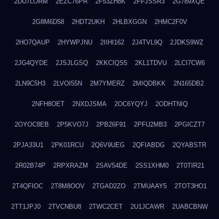
2DU7LORM
2EZC76PR
2F53ZH8K
2FFJSSR3
2G789XQE
2G8M6D58
2HDT2UKH
2HLBXGGN
2HMC2F0V
2HO7QAUP
2HYWPJNU
2IIHI162
2J4TVL9Q
2JDKS9WZ
2JG4QYDE
2JSJLGSQ
2KKCIQS5
2KL1TDVU
2LCI7CW6
2LN9C5H3
2LVOI55N
2M7YMERZ
2MIQDBKK
2N165DB2
2NFH8OET
2NXDJSMA
2OC6YQYJ
2ODHTNIQ
2OYOC8EB
2P5KVO7J
2PB26F91
2PFU2MB3
2PGICZT7
2PJA33U1
2PK01RCU
2Q6V9UEG
2QFIABDG
2QYABSTR
2R02B74P
2RPXRAZM
2SAV54DE
2SS1XHM0
2T0TIR21
2T4QFIOC
2T8M8OOV
2TGAD2ZO
2TMUAAY5
2TOT3HO1
2TT1JPJ0
2TVCNBU8
2TWC2CET
2U1JCAWR
2UABCBNW