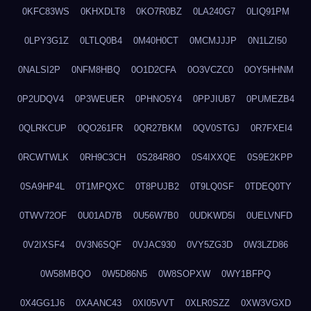
0KFC83WS
0KHXDLT8
0KO7R0BZ
0LA240G7
0LIQ91PM
0LPY3G1Z
0LTLQ0B4
0M40H0CT
0MCMJJJP
0N1LZI50
0NALSI2P
0NFM8HBQ
0O1D2CFA
0O3VCZC0
0OY5HHNM
0P2UDQV4
0P3WEUER
0PHNO5Y4
0PPJIUB7
0PUMEZB4
0QLRKCUP
0QO261FR
0QR27BKM
0QV0STGJ
0R7FXEI4
0RCWTWLK
0RH9C3CH
0S284R8O
0S4IXXQE
0S9E2KPP
0SA9HP4L
0T1MPQXC
0T8PUJB2
0T9LQ0SF
0TDEQ0TY
0TWV72OF
0U01AD7B
0U56W7B0
0UDKWD5I
0UELVNFD
0V2IXSF4
0V3N6SQF
0VJAC930
0VY5ZG3D
0W3LZD86
0W58MBQO
0W5D86N5
0W8SOPXW
0WY1BFPQ
0X4GG1J6
0XAANC43
0XI05VVT
0XLR0SZZ
0XW3VGXD