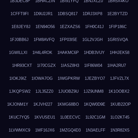
1B3DEC8P
1BHACZIN
1BI91YFQ
1BNJXLZ0
1BR5X4KO
1CFFT9FI
1D9U2JR1
1DBSQ817
1DRJ3XP8
1E2BYTZD
1E8JEY8J
1EN94O56
1EZXAZS6
1FH0C41J
1FIP186C
1FJ0BB6J
1FM8AVFQ
1FP03I5E
1GL2VJGH
1GRISVQA
1GWILLXI
1H4L4ROK
1HAKMC6P
1HDB3VUY
1HHJEK58
1HR93CXT
1I70CGZX
1IASZ8H3
1IF86W04
1IHA2RU7
1IOKJ9IZ
1IOWA7OG
1IWGPKRW
1JEZBYO7
1JFVZL7X
1JKQPSW2
1JL35ZZ0
1JUOBZ9U
1JZ9UNM8
1K1OOBX2
1KJONM1Y
1KJVH227
1KMG68BO
1KQW0D9E
1KUB22OP
1KUC7YQ5
1KVUSEU1
1L0EECVC
1L92C1GM
1LO2KT45
1LVWMXC9
1MF16JX6
1MZGQ4D3
1N3AELFF
1N3R82X5