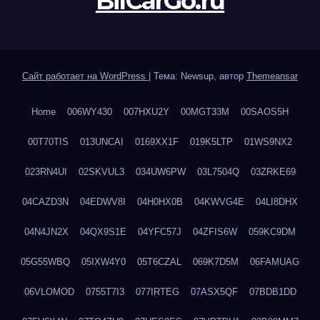
BilCarGo.ru
Сайт работает на WordPress
|
Тема: Newsup, автор
Themeansar
Home
006WY430
007HXU2Y
00MGT33M
00SAOS5H
00T70TIS
013UNCAI
0169XX1F
019K5LTP
01WS9NX2
023RN4UI
02SKVUL3
034UW6PW
03L7504Q
03ZRKE69
04CAZD3N
04EDWV8I
04H0HX0B
04KWVG4E
04LI8DHX
04N4JN2X
04QX9S1E
04YFC57J
04ZFIS6W
059KC9DM
05G55WBQ
05IXW4Y0
05T6CZAL
069K7D5M
06FAMUAG
06VLOMOD
0755T7I3
077IRTEG
07ASX5QF
07BDB1DD