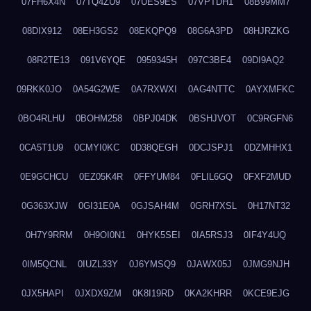
07FH6X4N
07TQ4ZU9
07UES9ES
07VPTDH1
08B99MM7
08DIX912
08EH3GS2
08EKQPQ9
08G6A3PD
08HJRZKG
08R2TE13
091V6YQE
0959345H
097C3BE4
09DI9AQ2
09RKK0JO
0A54G2WE
0A7RXWXI
0AG4NTTC
0AYXMFKC
0BO4RLHU
0BOHM258
0BPJ04DK
0BSHJVOT
0C9RGFN6
0CA5T1U9
0CMYI0KC
0D38QEGH
0DCJSPJ1
0DZMHHX1
0E9GCHCU
0EZ05K4R
0FFYUM84
0FLIL6GQ
0FXF2MUD
0G363XJW
0GI31E0A
0GJSAH4M
0GRH7XSL
0H17NT32
0H7Y9RRM
0H9OI0N1
0HYK5SEI
0IA5RSJ3
0IF4Y4UQ
0IM5QCNL
0IUZL33Y
0J6YMSQ9
0JAWX05J
0JMG9NJH
0JX5HAPI
0JXDX9ZM
0K8I19RD
0KA2KHRR
0KCE9EJG