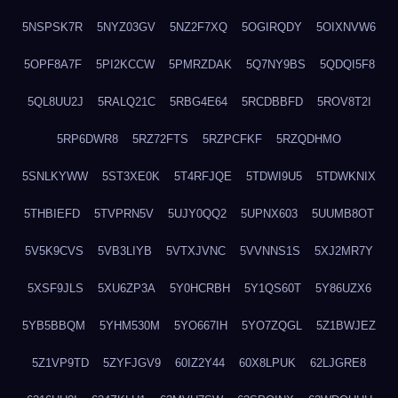
5NSPSK7R
5NYZ03GV
5NZ2F7XQ
5OGIRQDY
5OIXNVW6
5OPF8A7F
5PI2KCCW
5PMRZDAK
5Q7NY9BS
5QDQI5F8
5QL8UU2J
5RALQ21C
5RBG4E64
5RCDBBFD
5ROV8T2I
5RP6DWR8
5RZ72FTS
5RZPCFKF
5RZQDHMO
5SNLKYWW
5ST3XE0K
5T4RFJQE
5TDWI9U5
5TDWKNIX
5THBIEFD
5TVPRN5V
5UJY0QQ2
5UPNX603
5UUMB8OT
5V5K9CVS
5VB3LIYB
5VTXJVNC
5VVNNS1S
5XJ2MR7Y
5XSF9JLS
5XU6ZP3A
5Y0HCRBH
5Y1QS60T
5Y86UZX6
5YB5BBQM
5YHM530M
5YO667IH
5YO7ZQGL
5Z1BWJEZ
5Z1VP9TD
5ZYFJGV9
60IZ2Y44
60X8LPUK
62LJGRE8