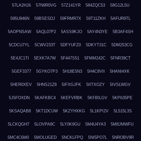
57LA2HJ6
57N9R0VG
57Z141YR
584ZQC53
58G12L5U
595U946N
59BSESDJ
59FRMR7X
59T11ZKH
5AFUR9TL
5AOPNSAW
5AQL07P2
5ASS9KJO
5AY4N3YE
5B3AF4SH
5CDCU7YL
5CWV233T
5DFYUFZ0
5DKYT31C
5DM253CG
5E4JC1TI
5EXK7A7W
5F447S51
5FMM242C
5FNR39CT
5GEF3377
5GYKO7P3
5H18E5N3
5H4C8VII
5HANI4XK
5HER0XEV
5HNS21Z8
5IFXGJFK
5IITXOZY
5IVSLWGV
5J5FOXDN
5KAFKBC4
5KEFVRBK
5KFBILGV
5KP635PE
5KSAQAB8
5KT1DCUW
5KZYHXKG
5L1KPI2V
5L515L3S
5LCKQGH7
5LOVPA8C
5LY0K9GU
5M4U4YA3
5M8JMWFU
5MC4C6M0
5MOLUGED
5NCKLFPQ
5NI5PO7L
5NROBV9R