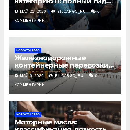
категорию В: полный гид
для будущих водителей
МАЙ 21, 2026
BILCARGO_RU
0
КОММЕНТАРИИ
НОВОСТИ АВТО
Железнодорожные
контейнерные перевозки
из Китая в Россию:
МАЙ 6, 2026
BILCARGO_RU
0
маршруты, сроки и
требования
КОММЕНТАРИИ
НОВОСТИ АВТО
Моторные масла:
классификация, вязкость и