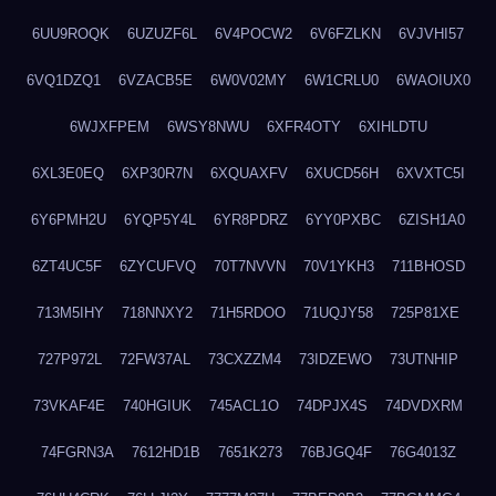
6UU9ROQK
6UZUZF6L
6V4POCW2
6V6FZLKN
6VJVHI57
6VQ1DZQ1
6VZACB5E
6W0V02MY
6W1CRLU0
6WAOIUX0
6WJXFPEM
6WSY8NWU
6XFR4OTY
6XIHLDTU
6XL3E0EQ
6XP30R7N
6XQUAXFV
6XUCD56H
6XVXTC5I
6Y6PMH2U
6YQP5Y4L
6YR8PDRZ
6YY0PXBC
6ZISH1A0
6ZT4UC5F
6ZYCUFVQ
70T7NVVN
70V1YKH3
711BHOSD
713M5IHY
718NNXY2
71H5RDOO
71UQJY58
725P81XE
727P972L
72FW37AL
73CXZZM4
73IDZEWO
73UTNHIP
73VKAF4E
740HGIUK
745ACL1O
74DPJX4S
74DVDXRM
74FGRN3A
7612HD1B
7651K273
76BJGQ4F
76G4013Z