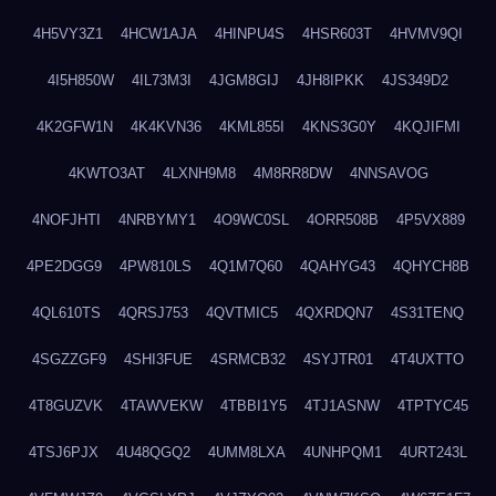
4H5VY3Z1
4HCW1AJA
4HINPU4S
4HSR603T
4HVMV9QI
4I5H850W
4IL73M3I
4JGM8GIJ
4JH8IPKK
4JS349D2
4K2GFW1N
4K4KVN36
4KML855I
4KNS3G0Y
4KQJIFMI
4KWTO3AT
4LXNH9M8
4M8RR8DW
4NNSAVOG
4NOFJHTI
4NRBYMY1
4O9WC0SL
4ORR508B
4P5VX889
4PE2DGG9
4PW810LS
4Q1M7Q60
4QAHYG43
4QHYCH8B
4QL610TS
4QRSJ753
4QVTMIC5
4QXRDQN7
4S31TENQ
4SGZZGF9
4SHI3FUE
4SRMCB32
4SYJTR01
4T4UXTTO
4T8GUZVK
4TAWVEKW
4TBBI1Y5
4TJ1ASNW
4TPTYC45
4TSJ6PJX
4U48QGQ2
4UMM8LXA
4UNHPQM1
4URT243L