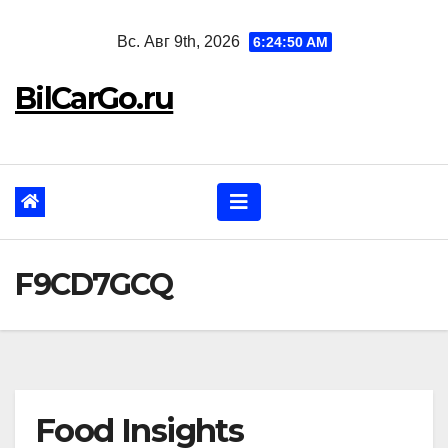
Перейти
Вс. Авг 9th, 2026
6:24:51 AM
к
содержанию
BilCarGo.ru
F9CD7GCQ
Food Insights