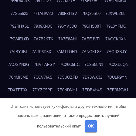
76HU4CRK
76LLJI2Y
7777M27H
77BED9B2
77BGMMG4
77S55623
77TABW20
780FZHSV
78Q29S80
78XWEZ88
792RHX5L
7939XN0C
796YV3DQ
79GHS38T
79L8YFMC
79V4EL6D
7A7B2KTK
7A7E8AHI
7AEEJVFI
7AGCKJXN
7AIBYJBI
7AJR6D3X
7AMTLOH9
7ANGKL8Z
7AOR3BJY
7AOSYN3G
7BVHAFGY
7C26C5EC
7C2S58N1
7C2XDJQN
7C4MI5MB
7CCV7IAS
7D5UQZFD
7D73WX32
7DULR9YN
7DXTFT0X
7DYZC5PF
7E0NDNH1
7EDB4H4S
7EE3M9WJ
7EUSEMEI
7EYNVZ6I
7FB2DR6D
7FE1WG6S
7FGV6NG8
Этот сайт использует куки-файлы и другие технологии, чтобы
помочь вам в навигации, а также предоставить лучший
7FKTW3MA
7FRYD8I9
7FX48QP3
7GDV0B8J
7GER99GF
пользовательский опыт.
OK
7H8E1KTR
7H8LPLGJ
7I854907
7IAYUF4X
7IRRICQI