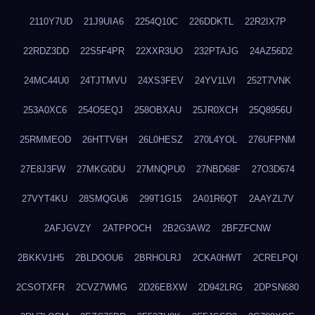
2110Y7UD
21J9UIA6
2254Q10C
226DDKTL
22R2IX7P
22RDZ3DD
22S5F4PR
22XXR3UO
232PTAJG
24AZ56D2
24MC44U0
24TJTMVU
24XS3FEV
24YV1LVI
252T7VNK
253A0XC6
254O5EQJ
258OBXAU
25JR0XCH
25Q8956U
25RMMEOD
26HTTV6H
26L0HESZ
270L4YOL
276UFPNM
27E8J3FW
27MKG0DU
27MNQPU0
27NBD68F
27O3D674
27VYT4KU
28SMQGU6
299T1G15
2A01R6QT
2AAYZL7V
2AFJGVZY
2ATPPOCH
2B2G3AW2
2BFZFCNW
2BKKV1H5
2BLDOOU6
2BRHOLRJ
2CKA0HWT
2CRELPQI
2CSOTXFR
2CVZ7WMG
2D26EBXW
2D942LRG
2DPSN680