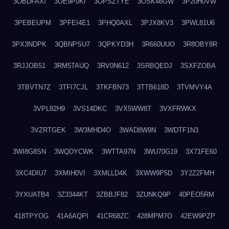
3OBDFAXI
3OE9P0KI
3OPSZTYE
3OSK46GW
3P20H0VW
3PEBEUPM
3PFEI4E1
3PHQ0AXL
3PJX8KV3
3PWL81U6
3PX3NDPK
3QBNPSU7
3QPKYD3H
3R660UUO
3R8OBY8R
3RJJOB51
3RM5TAUQ
3RV0N612
3SRBQEDJ
3SXFZOBA
3TBVTN7Z
3TFI7CJL
3TKFBN73
3TTB618D
3TVMVY4A
3VPL82H9
3VS14DKC
3VX5WW8T
3VXFRWKX
3VZRTGEK
3W3MHD4O
3WAD8W9N
3WDTF1N3
3WI8G8SN
3WQDYCWK
3WTTA97N
3WU70G19
3X71FE60
3XC4DIU7
3XMIH0VI
3XMLLD4K
3XWW9P5D
3Y2Z2FMH
3YXUATB4
3Z3344KT
3ZBBJF82
3ZUNKQ9P
40PEO5RM
418TPYOG
41A6AQPI
41CR68ZC
428MPM7O
42EW9PZP