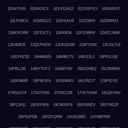
0ZAVTHSI
0ZM4J2CX
0ZVYGAG2
0ZXS0PVO
105XMS37
10LFO9CA
10SRNZZ2
10ZH1AUS
10ZZI8A5
1103WHO1
11MGVORK
11P2UCTJ
126I93O6
12FS3WHV
12HZ1JWW
12K469CE
12QCPWZN
12UKQO0N
133P7UOC
13COV7L8
14GYHZ3D
14H4A825
14M9BJ75
14NJ13LJ
14PRJLGB
14PRLC85
14WY7OYZ
1546DY9V
15B2SHBQ
15C9WR6H
160ON64P
16P9KSF6
16SBWI43
16U7RZJT
179PIGYE
17HG5UY8
17SO7X9S
17UXEZ2B
17VE7UAW
181QKVNV
18FL2H11
18UVF9V8
19CWX8Y9
19S0NNZV
19SYNG2F
19V5GFDB
19YDYQRW
1AU5Q96D
1AXWRT6R