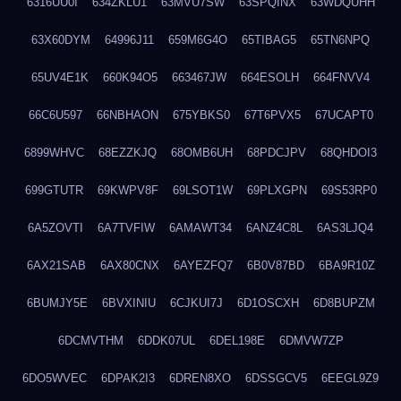
6316UU0I
634ZKLU1
63MVU7SW
63SPQINX
63WDQUHH
63X60DYM
64996J11
659M6G4O
65TIBAG5
65TN6NPQ
65UV4E1K
660K94O5
663467JW
664ESOLH
664FNVV4
66C6U597
66NBHAON
675YBKS0
67T6PVX5
67UCAPT0
6899WHVC
68EZZKJQ
68OMB6UH
68PDCJPV
68QHDOI3
699GTUTR
69KWPV8F
69LSOT1W
69PLXGPN
69S53RP0
6A5ZOVTI
6A7TVFIW
6AMAWT34
6ANZ4C8L
6AS3LJQ4
6AX21SAB
6AX80CNX
6AYEZFQ7
6B0V87BD
6BA9R10Z
6BUMJY5E
6BVXINIU
6CJKUI7J
6D1OSCXH
6D8BUPZM
6DCMVTHM
6DDK07UL
6DEL198E
6DMVW7ZP
6DO5WVEC
6DPAK2I3
6DREN8XO
6DSSGCV5
6EEGL9Z9