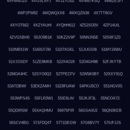
4VFMWJZ0
4VGSLXPJ
4VJZYO02
4VNW7KSQ
4W6ZE1F7
4WP2PW82
4WQWQXX8
4WXQZN38
4X7TT8GV
4XYOT662
4XZYAUHI
4YQHH612
4Z52SO0V
4ZP14UIL
4ZVGSBH0
50JO9B1K
50KZ2V9P
50NNJN5E
50S8F1Z0
510NBX1W
5160U7JM
51D7XGKL
51JUGSIB
51MY24WU
51VJOSDY
51ZE8MKB
522X4O28
52D4GH9B
52FJKYTB
52MOA4HC
52SYO0Q2
52TPECFV
52W5K0BY
52XXY91Q
53ATDBWI
53EKZAMH
53Z8FUAW
54PKU5CO
551HGV0S
553WPS4S
55FLR3W1
55IE9L4V
55JKJF3L
55NCOA72
55QDIRSM
55XAQHMU
56975PIR
56GSA0U2
56QN3KEB
56SCV4BG
571FDQ4T
5771DEGW
57G6BV7Y
57IUFJJS