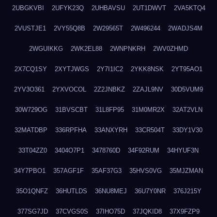
2UBGKVBI
2UFYK23Q
2UHBAVSU
2UT1DWVT
2VA5KTQ4
2VUSTJE1
2VY55Q8B
2W29565T
2W496244
2WADJS4M
2WGUIKKG
2WK2EL88
2WNPNKRH
2WV0ZHMD
2X7CQ1SY
2XYTJWGS
2Y7I1IC2
2YKK8NSK
2YT95AO1
2YV3O361
2YXVOCOL
2Z2JNBKZ
2ZAJL9NV
30D5VUM9
30W729OG
31BVSCBT
31L8FP95
31M0MR2X
32AT2VLN
32MATDBP
336RPFHA
33ANXYRH
33CR504T
33DY1V30
33T04ZZ0
3404O7P1
3478760D
34F92RUM
34HYUF3N
34Y7PBO1
357AGF1F
35AF37G3
35HVS0VG
35MJZMAN
35O1QNFZ
36HUTLDS
36NU8MEJ
36U7Y0NR
376J215Y
377SG7JD
37CVGS0S
37IHO75D
37JQKID8
37X9FZP9