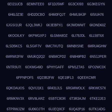
6EI21UCB
6EMNTEE0
6F1DJ5WF
6G3CXI93
6G3KEGYN
6H6L0Z3E
6HD2DCBO
6HM0FQJT
6HWL9A3P
6I5IUH76
6JGSI1UR
6JQL3WKJ
6K3EBPX1
6K3WDMWT
6KDND60Z
6KOOILKY
6KPMGXPJ
6LGMA8OZ
6LI78JDL
6LL59T6X
6LSD5KCS
6LSGIF7V
6MC7XUTQ
6MNBISNE
6MRU4GHW
6MRWI2FW
6MUKQ2Q2
6N6MCPD2
6N8H9PB2
6NS1JPER
6NTR3U7I
6OXMG49D
6PHYGAFF
6PM1Z7A5
6PO2WC0X
6PPNPOF5
6Q23B2FW
6QE19FL3
6QEEKCMR
6QKOAUOS
6QVIJ1K1
6R431JL5
6RGMWOLX
6RKWC57X
6RMKNV3X
6RV8LARZ
6SBTC8OR
6T3R3AJM
6TKE2JE3
6TPRWJZM
6U06OJTH
6UJEQ0CF
6UQ42P16
6UTK14DG