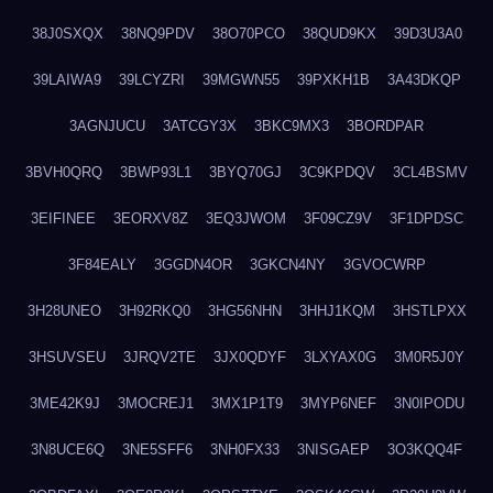
38J0SXQX
38NQ9PDV
38O70PCO
38QUD9KX
39D3U3A0
39LAIWA9
39LCYZRI
39MGWN55
39PXKH1B
3A43DKQP
3AGNJUCU
3ATCGY3X
3BKC9MX3
3BORDPAR
3BVH0QRQ
3BWP93L1
3BYQ70GJ
3C9KPDQV
3CL4BSMV
3EIFINEE
3EORXV8Z
3EQ3JWOM
3F09CZ9V
3F1DPDSC
3F84EALY
3GGDN4OR
3GKCN4NY
3GVOCWRP
3H28UNEO
3H92RKQ0
3HG56NHN
3HHJ1KQM
3HSTLPXX
3HSUVSEU
3JRQV2TE
3JX0QDYF
3LXYAX0G
3M0R5J0Y
3ME42K9J
3MOCREJ1
3MX1P1T9
3MYP6NEF
3N0IPODU
3N8UCE6Q
3NE5SFF6
3NH0FX33
3NISGAEP
3O3KQQ4F