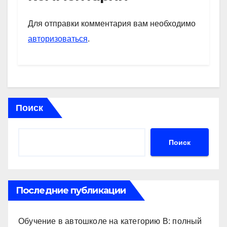
A
a
kl
в
p
m
a
и
Для отправки комментария вам необходимо
p
ss
ть
авторизоваться
.
ni
ki
Поиск
Поиск
Последние публикации
Обучение в автошколе на категорию В: полный