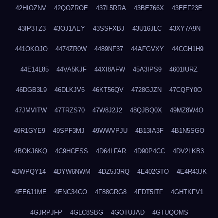
42HIOZNV
42QOZROE
437L5RRA
43BE766X
43EEF23E
43IP3TZ3
43OJ1AEY
43SSFXBJ
43U16JLC
43XY7A9N
441OKOJO
4474ZR0W
4489NF37
44AFGVXY
44CGH1H9
44E14L85
44VA5KJF
44XI8AFW
45A3IPS9
4601IURZ
46DGB3L9
46DLKJV6
46KT56QV
4728GJZN
47CQFY0O
47JMVITW
47TRZS70
47W8J2J2
48QJBQ0X
49MZ8W4O
49R1GYE9
49SPF3MJ
49WWVPJU
4B13IA3F
4B1N5SGO
4BOKJ6KQ
4C9HCESS
4D64LFAR
4D90P4CC
4DV2LKB3
4DWPQY14
4DYW6NWM
4DZ5J3RQ
4E402GTO
4E4R43JK
4EE6J1ME
4ENC34CO
4F88GRG8
4FDT5ITF
4GHTKFV1
4GJRPJFP
4GLC8SBG
4GOTUJAD
4GTUQOMS