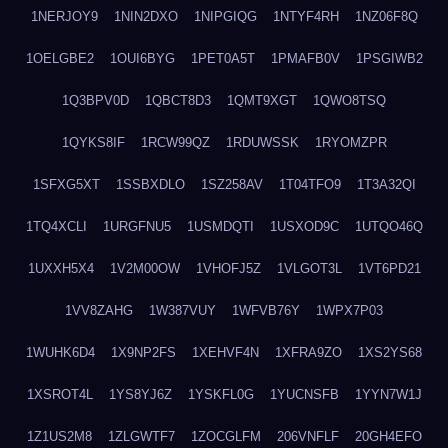
1NERJOY9
1NIN2DXO
1NIPGIQG
1NTYF4RH
1NZ06F8Q
1OELGBE2
1OUI6BYG
1PET0A5T
1PMAFB0V
1PSGIWB2
1Q3BPV0D
1QBCT8D3
1QMT9XGT
1QWO8TSQ
1QYKS8IF
1RCW99QZ
1RDUWSSK
1RYOMZPR
1SFXG5XT
1SSBXDLO
1SZ258AV
1T04TFO9
1T3A32QI
1TQ4XCLI
1URGFNU5
1USMDQTI
1USXOD9C
1UTQO46Q
1UXXH5X4
1V2M00OW
1VHOFJ5Z
1VLGOT3L
1VT6PD21
1VV8ZAHG
1W387VUY
1WFVB76Y
1WPX7P03
1WUHK6D4
1X9NP2FS
1XEHVF4N
1XFRA9ZO
1XS2YS68
1XSROT4L
1YS8YJ6Z
1YSKFL0G
1YUCNSFB
1YYN7W1J
1Z1US2M8
1ZLGWTF7
1ZOCGLFM
206VNFLF
20GH4EFO