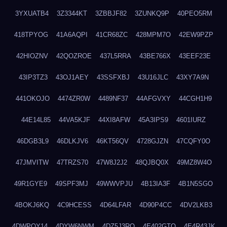
3YXUATB4
3Z3344KT
3ZBBJF82
3ZUNKQ9P
40PEO5RM
418TPYOG
41A6AQPI
41CR68ZC
428MPM7O
42EW9PZP
42HIOZNV
42QOZROE
437L5RRA
43BE766X
43EEF23E
43IP3TZ3
43OJ1AEY
43SSFXBJ
43U16JLC
43XY7A9N
441OKOJO
4474ZR0W
4489NF37
44AFGVXY
44CGH1H9
44E14L85
44VA5KJF
44XI8AFW
45A3IPS9
4601IURZ
46DGB3L9
46DLKJV6
46KT56QV
4728GJZN
47CQFY0O
47JMVITW
47TRZS70
47W8J2J2
48QJBQ0X
49MZ8W4O
49R1GYE9
49SPF3MJ
49WWVPJU
4B13IA3F
4B1N5SGO
4BOKJ6KQ
4C9HCESS
4D64LFAR
4D90P4CC
4DV2LKB3
4DWPQY14
4DYW6NWM
4DZ5J3RQ
4E402GTO
4E4R43JK