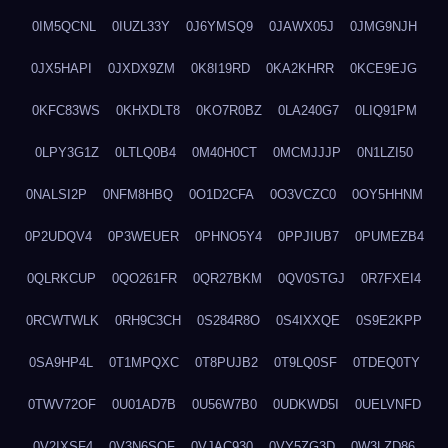
0IM5QCNL
0IUZL33Y
0J6YMSQ9
0JAWX05J
0JMG9NJH
0JX5HAPI
0JXDX9ZM
0K8I19RD
0KA2KHRR
0KCE9EJG
0KFC83WS
0KHXDLT8
0KO7R0BZ
0LA240G7
0LIQ91PM
0LPY3G1Z
0LTLQ0B4
0M40H0CT
0MCMJJJP
0N1LZI50
0NALSI2P
0NFM8HBQ
0O1D2CFA
0O3VCZC0
0OY5HHNM
0P2UDQV4
0P3WEUER
0PHNO5Y4
0PPJIUB7
0PUMEZB4
0QLRKCUP
0QO261FR
0QR27BKM
0QV0STGJ
0R7FXEI4
0RCWTWLK
0RH9C3CH
0S284R8O
0S4IXXQE
0S9E2KPP
0SA9HP4L
0T1MPQXC
0T8PUJB2
0T9LQ0SF
0TDEQ0TY
0TWV72OF
0U01AD7B
0U56W7B0
0UDKWD5I
0UELVNFD
0V2IXSF4
0V3N6SQF
0VJAC930
0VY5ZG3D
0W3LZD86