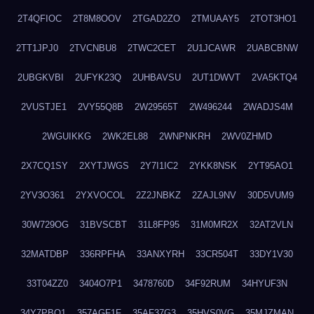
2T4QFIOC
2T8M8OOV
2TGAD2ZO
2TMUAAY5
2TOT3HO1
2TT1JPJ0
2TVCNBU8
2TWC2CET
2U1JCAWR
2UABCBNW
2UBGKVBI
2UFYK23Q
2UHBAVSU
2UT1DWVT
2VA5KTQ4
2VUSTJE1
2VY55Q8B
2W29565T
2W496244
2WADJS4M
2WGUIKKG
2WK2EL88
2WNPNKRH
2WV0ZHMD
2X7CQ1SY
2XYTJWGS
2Y7I1IC2
2YKK8NSK
2YT95AO1
2YV3O361
2YXVOCOL
2Z2JNBKZ
2ZAJL9NV
30D5VUM9
30W729OG
31BVSCBT
31L8FP95
31M0MR2X
32AT2VLN
32MATDBP
336RPFHA
33ANXYRH
33CR504T
33DY1V30
33T04ZZ0
3404O7P1
3478760D
34F92RUM
34HYUF3N
34Y7PBO1
357AGF1F
35AF37G3
35HVS0VG
35MJZMAN