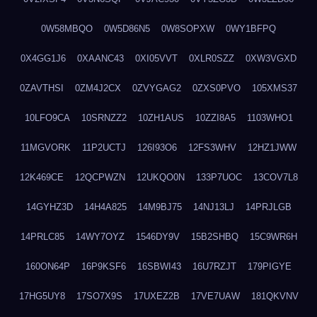
0W58MBQO
0W5D86N5
0W8SOPXW
0WY1BFPQ
0X4GG1J6
0XAANC43
0XI05VVT
0XLR0SZZ
0XW3VGXD
0ZAVTHSI
0ZM4J2CX
0ZVYGAG2
0ZXS0PVO
105XMS37
10LFO9CA
10SRNZZ2
10ZH1AUS
10ZZI8A5
1103WHO1
11MGVORK
11P2UCTJ
126I93O6
12FS3WHV
12HZ1JWW
12K469CE
12QCPWZN
12UKQO0N
133P7UOC
13COV7L8
14GYHZ3D
14H4A825
14M9BJ75
14NJ13LJ
14PRJLGB
14PRLC85
14WY7OYZ
1546DY9V
15B2SHBQ
15C9WR6H
160ON64P
16P9KSF6
16SBWI43
16U7RZJT
179PIGYE
17HG5UY8
17SO7X9S
17UXEZ2B
17VE7UAW
181QKVNV