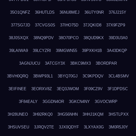
35O1QNFZ
36HUTLDS
36NU8MEJ
36U7Y0NR
376J215Y
377SG7JD
37CVGS0S
37IHO75D
37JQKID8
37X9FZP9
38J0SXQX
38NQ9PDV
38O70PCO
38QUD9KX
39D3U3A0
39LAIWA9
39LCYZRI
39MGWN55
39PXKH1B
3A43DKQP
3AGNJUCU
3ATCGY3X
3BKC9MX3
3BORDPAR
3BVH0QRQ
3BWP93L1
3BYQ70GJ
3C9KPDQV
3CL4BSMV
3EIFINEE
3EORXV8Z
3EQ3JWOM
3F09CZ9V
3F1DPDSC
3F84EALY
3GGDN4OR
3GKCN4NY
3GVOCWRP
3H28UNEO
3H92RKQ0
3HG56NHN
3HHJ1KQM
3HSTLPXX
3HSUVSEU
3JRQV2TE
3JX0QDYF
3LXYAX0G
3M0R5J0Y