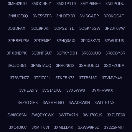
3ME42K9J
3MOCREJ1
3MX1P1T9
3MYP6NEF
3N0IPODU
3N8UCE6Q
3NE5SFF6
3NH0FX33
3NISGAEP
3O3KQQ4F
3OBDFAXI
3OE9P0KI
3OPSZTYE
3OSK46GW
3P20H0VW
3PEBEUPM
3PFEI4E1
3PHQ0AXL
3PJX8KV3
3PWL81U6
3PX3NDPK
3QBNPSU7
3QPKYD3H
3R660UUO
3R8OBY8R
3RJJOB51
3RM5TAUQ
3RV0N612
3SRBQEDJ
3SXFZOBA
3TBVTN7Z
3TFI7CJL
3TKFBN73
3TTB618D
3TVMVY4A
3VPL82H9
3VS14DKC
3VX5WW8T
3VXFRWKX
3VZRTGEK
3W3MHD4O
3WAD8W9N
3WDTF1N3
3WI8G8SN
3WQDYCWK
3WTTA97N
3WU70G19
3X71FE60
3XC4DIU7
3XMIH0VI
3XMLLD4K
3XWW9P5D
3Y2Z2FMH