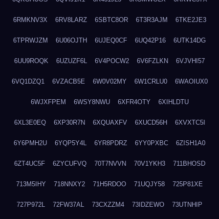
6RMKNV3X
6RV8LARZ
6SBTC8OR
6T3R3AJM
6TKE2JE3
6TPRWJZM
6U06OJTH
6UJEQ0CF
6UQ42P16
6UTK14DG
6UU9ROQK
6UZUZF6L
6V4POCW2
6V6FZLKN
6VJVHI57
6VQ1DZQ1
6VZACB5E
6W0V02MY
6W1CRLU0
6WAOIUX0
6WJXFPEM
6WSY8NWU
6XFR4OTY
6XIHLDTU
6XL3E0EQ
6XP30R7N
6XQUAXFV
6XUCD56H
6XVXTC5I
6Y6PMH2U
6YQP5Y4L
6YR8PDRZ
6YY0PXBC
6ZISH1A0
6ZT4UC5F
6ZYCUFVQ
70T7NVVN
70V1YKH3
711BHOSD
713M5IHY
718NNXY2
71H5RDOO
71UQJY58
725P81XE
727P972L
72FW37AL
73CXZZM4
73IDZEWO
73UTNHIP