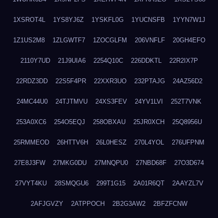
1XSROT4L
1YS8YJ6Z
1YSKFL0G
1YUCNSFB
1YYN7W1J
1Z1US2M8
1ZLGWTF7
1ZOCGLFM
206VNFLF
20GH4EFO
2110Y7UD
21J9UIA6
2254Q10C
226DDKTL
22R2IX7P
22RDZ3DD
22S5F4PR
22XXR3UO
232PTAJG
24AZ56D2
24MC44U0
24TJTMVU
24XS3FEV
24YV1LVI
252T7VNK
253A0XC6
254O5EQJ
258OBXAU
25JR0XCH
25Q8956U
25RMMEOD
26HTTV6H
26L0HESZ
270L4YOL
276UFPNM
27E8J3FW
27MKG0DU
27MNQPU0
27NBD68F
27O3D674
27VYT4KU
28SMQGU6
299T1G15
2A01R6QT
2AAYZL7V
2AFJGVZY
2ATPPOCH
2B2G3AW2
2BFZFCNW