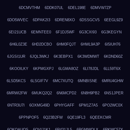
6DCMVTHM
6DDK07UL
6DEL198E
6DMVW7ZP
6DO5WVEC
6DPAK2I3
6DREN8XO
6DSSGCV5
6EEGL9Z9
6EI21UCB
6EMNTEE0
6F1DJ5WF
6G3CXI93
6G3KEGYN
6H6L0Z3E
6HD2DCBO
6HM0FQJT
6HWL9A3P
6I5IUH76
6JGSI1UR
6JQL3WKJ
6K3EBPX1
6K3WDMWT
6KDND60Z
6KOOILKY
6KPMGXPJ
6LGMA8OZ
6LI78JDL
6LL59T6X
6LSD5KCS
6LSGIF7V
6MC7XUTQ
6MNBISNE
6MRU4GHW
6MRWI2FW
6MUKQ2Q2
6N6MCPD2
6N8H9PB2
6NS1JPER
6NTR3U7I
6OXMG49D
6PHYGAFF
6PM1Z7A5
6PO2WC0X
6PPNPOF5
6Q23B2FW
6QE19FL3
6QEEKCMR
6QKOAUOS
6QVIJ1K1
6R431JL5
6RGMWOLX
6RKWC57X