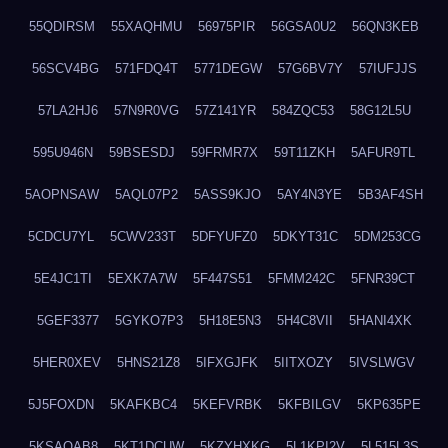
55QDIRSM
55XAQHMU
56975PIR
56GSA0U2
56QN3KEB
56SCV4BG
571FDQ4T
5771DEGW
57G6BV7Y
57IUFJJS
57LA2HJ6
57N9R0VG
57Z141YR
584ZQC53
58G12L5U
595U946N
59BSESDJ
59FRMR7X
59T11ZKH
5AFUR9TL
5AOPNSAW
5AQL07P2
5ASS9KJO
5AY4N3YE
5B3AF4SH
5CDCU7YL
5CWV233T
5DFYUFZ0
5DKYT31C
5DM253CG
5E4JC1TI
5EXK7A7W
5F447S51
5FMM242C
5FNR39CT
5GEF3377
5GYKO7P3
5H18E5N3
5H4C8VII
5HANI4XK
5HER0XEV
5HNS21Z8
5IFXGJFK
5IITXOZY
5IVSLWGV
5J5FOXDN
5KAFKBC4
5KEFVRBK
5KFBILGV
5KP635PE
5KSAQAB8
5KT1DCUW
5KZYHXKG
5L1KPI2V
5L515L3S