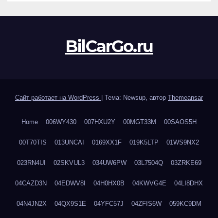
BilCarGo.ru
Сайт работает на WordPress
|
Тема: Newsup, автор
Themeansar
Home
006WY430
007HXU2Y
00MGT33M
00SAOS5H
00T70TIS
013UNCAI
0169XX1F
019K5LTP
01WS9NX2
023RN4UI
02SKVUL3
034UW6PW
03L7504Q
03ZRKE69
04CAZD3N
04EDWV8I
04H0HX0B
04KWVG4E
04LI8DHX
04N4JN2X
04QX9S1E
04YFC57J
04ZFIS6W
059KC9DM