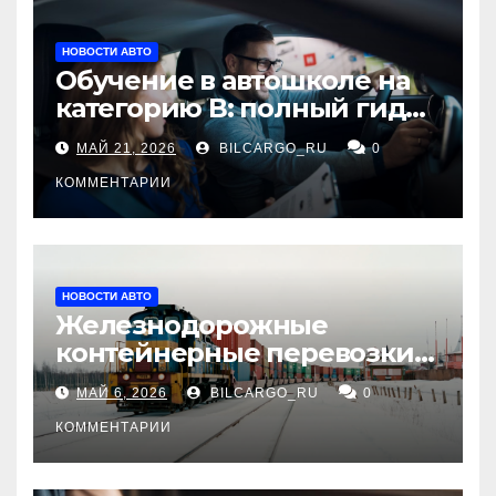
НОВОСТИ АВТО
Обучение в автошколе на
категорию В: полный гид
для будущих водителей
МАЙ 21, 2026
BILCARGO_RU
0
КОММЕНТАРИИ
НОВОСТИ АВТО
Железнодорожные
контейнерные перевозки
из Китая в Россию:
МАЙ 6, 2026
BILCARGO_RU
0
маршруты, сроки и
требования
КОММЕНТАРИИ