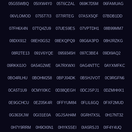
05G55WBQ
05IXW4Y0
05T6CZAL
069K7D5M
06FAMUAG
06VLOMOD
0755T7I3
077IRTEG
07ASX5QF
07BDB1DD
07FH6X4N
07TQ4ZU9
07UES9ES
07VPTDH1
08B99MM7
08DIX912
08EH3GS2
08EKQPQ9
08G6A3PD
08HJRZKG
08R2TE13
091V6YQE
0959345H
097C3BE4
09DI9AQ2
09RKK0JO
0A54G2WE
0A7RXWXI
0AG4NTTC
0AYXMFKC
0BO4RLHU
0BOHM258
0BPJ04DK
0BSHJVOT
0C9RGFN6
0CA5T1U9
0CMYI0KC
0D38QEGH
0DCJSPJ1
0DZMHHX1
0E9GCHCU
0EZ05K4R
0FFYUM84
0FLIL6GQ
0FXF2MUD
0G363XJW
0GI31E0A
0GJSAH4M
0GRH7XSL
0H17NT32
0H7Y9RRM
0H9OI0N1
0HYK5SEI
0IA5RSJ3
0IF4Y4UQ