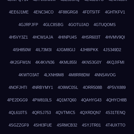
4EE6J1ME
4ENC34CO
4F88GRG8
4FDT5ITF
4GHTKFV1
4GJRPJFP
4GLC8SBG
4GOTUJAD
4GTUQOMS
4H5VY3Z1
4HCW1AJA
4HINPU4S
4HSR603T
4HVMV9QI
4I5H850W
4IL73M3I
4JGM8GIJ
4JH8IPKK
4JS349D2
4K2GFW1N
4K4KVN36
4KML855I
4KNS3G0Y
4KQJIFMI
4KWTO3AT
4LXNH9M8
4M8RR8DW
4NNSAVOG
4NOFJHTI
4NRBYMY1
4O9WC0SL
4ORR508B
4P5VX889
4PE2DGG9
4PW810LS
4Q1M7Q60
4QAHYG43
4QHYCH8B
4QL610TS
4QRSJ753
4QVTMIC5
4QXRDQN7
4S31TENQ
4SGZZGF9
4SHI3FUE
4SRMCB32
4SYJTR01
4T4UXTTO