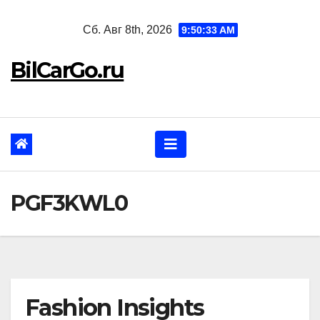
Перейти
Сб. Авг 8th, 2026
9:50:34 AM
к
содержанию
BilCarGo.ru
PGF3KWL0
Fashion Insights