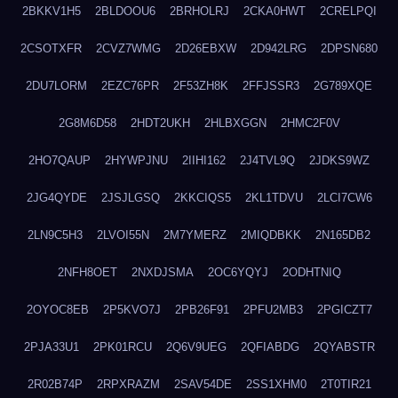
2BKKV1H5
2BLDOOU6
2BRHOLRJ
2CKA0HWT
2CRELPQI
2CSOTXFR
2CVZ7WMG
2D26EBXW
2D942LRG
2DPSN680
2DU7LORM
2EZC76PR
2F53ZH8K
2FFJSSR3
2G789XQE
2G8M6D58
2HDT2UKH
2HLBXGGN
2HMC2F0V
2HO7QAUP
2HYWPJNU
2IIHI162
2J4TVL9Q
2JDKS9WZ
2JG4QYDE
2JSJLGSQ
2KKCIQS5
2KL1TDVU
2LCI7CW6
2LN9C5H3
2LVOI55N
2M7YMERZ
2MIQDBKK
2N165DB2
2NFH8OET
2NXDJSMA
2OC6YQYJ
2ODHTNIQ
2OYOC8EB
2P5KVO7J
2PB26F91
2PFU2MB3
2PGICZT7
2PJA33U1
2PK01RCU
2Q6V9UEG
2QFIABDG
2QYABSTR
2R02B74P
2RPXRAZM
2SAV54DE
2SS1XHM0
2T0TIR21