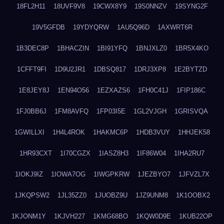
18FL2H11
18UVF9V8
19CWX8Y9
19S0NNZV
19SYNG2F
19V5GFDB
19YDYQRW
1AU5Q96D
1AXWRT6R
1B3DEC8P
1BHACZIN
1BI91YFQ
1BNJXLZ0
1BR5X4KO
1CFFT9FI
1D9U2JR1
1DBSQ817
1DRJ3XP8
1E2BYTZD
1E8JEY8J
1EN94O56
1EZXAZS6
1FH0C41J
1FIP186C
1FJ0BB6J
1FM8AVFQ
1FP03I5E
1GL2VJGH
1GRISVQA
1GWILLXI
1H4L4ROK
1HAKMC6P
1HDB3VUY
1HHJEK58
1HR93CXT
1I70CGZX
1IASZ8H3
1IF86W04
1IHA2RU7
1IOKJ9IZ
1IOWA7OG
1IWGPKRW
1JEZBYO7
1JFVZL7X
1JKQPSW2
1JL35ZZ0
1JUOBZ9U
1JZ9UNM8
1K1OOBX2
1KJONM1Y
1KJVH227
1KMG68BO
1KQW0D9E
1KUB22OP