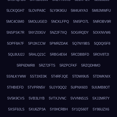
5LCKQGH7
5LOVPA8C
5LY0K9GU
5M4U4YA3
5M8JMWFU
5MC4C6M0
5MOLUGED
5NCKLFPQ
5NI5PO7L
5NROBV9R
5NSPSK7R
5NYZ03GV
5NZ2F7XQ
5OGIRQDY
5OIXNVW6
5OPF8A7F
5PI2KCCW
5PMRZDAK
5Q7NY9BS
5QDQI5F8
5QL8UU2J
5RALQ21C
5RBG4E64
5RCDBBFD
5ROV8T2I
5RP6DWR8
5RZ72FTS
5RZPCFKF
5RZQDHMO
5SNLKYWW
5ST3XE0K
5T4RFJQE
5TDWI9U5
5TDWKNIX
5THBIEFD
5TVPRN5V
5UJY0QQ2
5UPNX603
5UUMB8OT
5V5K9CVS
5VB3LIYB
5VTXJVNC
5VVNNS1S
5XJ2MR7Y
5XSF9JLS
5XU6ZP3A
5Y0HCRBH
5Y1QS60T
5Y86UZX6