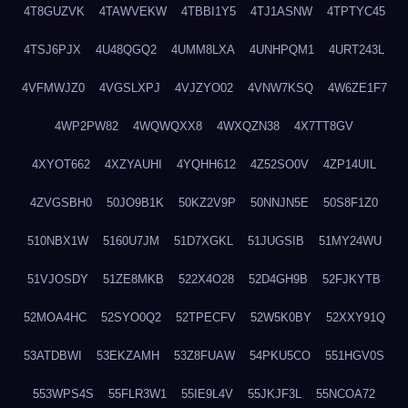
4T8GUZVK
4TAWVEKW
4TBBI1Y5
4TJ1ASNW
4TPTYC45
4TSJ6PJX
4U48QGQ2
4UMM8LXA
4UNHPQM1
4URT243L
4VFMWJZ0
4VGSLXPJ
4VJZYO02
4VNW7KSQ
4W6ZE1F7
4WP2PW82
4WQWQXX8
4WXQZN38
4X7TT8GV
4XYOT662
4XZYAUHI
4YQHH612
4Z52SO0V
4ZP14UIL
4ZVGSBH0
50JO9B1K
50KZ2V9P
50NNJN5E
50S8F1Z0
510NBX1W
5160U7JM
51D7XGKL
51JUGSIB
51MY24WU
51VJOSDY
51ZE8MKB
522X4O28
52D4GH9B
52FJKYTB
52MOA4HC
52SYO0Q2
52TPECFV
52W5K0BY
52XXY91Q
53ATDBWI
53EKZAMH
53Z8FUAW
54PKU5CO
551HGV0S
553WPS4S
55FLR3W1
55IE9L4V
55JKJF3L
55NCOA72