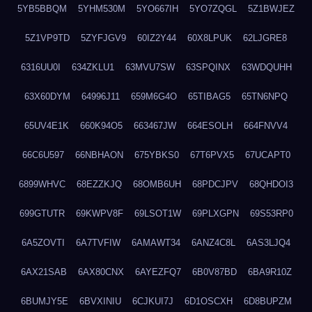
5YB5BBQM
5YHM530M
5YO667IH
5YO7ZQGL
5Z1BWJEZ
5Z1VP9TD
5ZYFJGV9
60IZ2Y44
60X8LPUK
62LJGRE8
6316UU0I
634ZKLU1
63MVU7SW
63SPQINX
63WDQUHH
63X60DYM
64996J11
659M6G4O
65TIBAG5
65TN6NPQ
65UV4E1K
660K94O5
663467JW
664ESOLH
664FNVV4
66C6U597
66NBHAON
675YBKS0
67T6PVX5
67UCAPT0
6899WHVC
68EZZKJQ
68OMB6UH
68PDCJPV
68QHDOI3
699GTUTR
69KWPV8F
69LSOT1W
69PLXGPN
69S53RP0
6A5ZOVTI
6A7TVFIW
6AMAWT34
6ANZ4C8L
6AS3LJQ4
6AX21SAB
6AX80CNX
6AYEZFQ7
6B0V87BD
6BA9R10Z
6BUMJY5E
6BVXINIU
6CJKUI7J
6D1OSCXH
6D8BUPZM