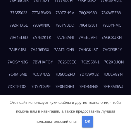
76HU4CRK
76LLJI2Y
7777M27H
77BED9B2
77BGMMG4
77S55623
77TABW20
780FZHSV
78Q29S80
78XWEZ88
792RHX5L
7939XN0C
796YV3DQ
79GHS38T
79L8YFMC
79V4EL6D
7A7B2KTK
7A7E8AHI
7AEEJVFI
7AGCKJXN
7AIBYJBI
7AJR6D3X
7AMTLOH9
7ANGKL8Z
7AOR3BJY
7AOSYN3G
7BVHAFGY
7C26C5EC
7C2S58N1
7C2XDJQN
7C4MI5MB
7CCV7IAS
7D5UQZFD
7D73WX32
7DULR9YN
7DXTFT0X
7DYZC5PF
7E0NDNH1
7EDB4H4S
7EE3M9WJ
7EUSEMEI
7EYNVZ6I
7FB2DR6D
7FE1WG6S
7FGV6NG8
Этот сайт использует куки-файлы и другие технологии, чтобы
помочь вам в навигации, а также предоставить лучший
7FKTW3MA
7FRYD8I9
7FX48QP3
7GDV0B8J
7GER99GF
пользовательский опыт.
OK
7H8E1KTR
7H8LPLGJ
7I854907
7IAYUF4X
7IRRICQI