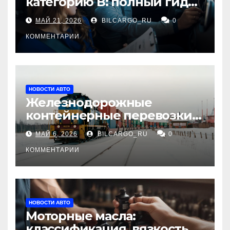
категорию В: полный гид
для будущих водителей
МАЙ 21, 2026
BILCARGO_RU
0
КОММЕНТАРИИ
НОВОСТИ АВТО
Железнодорожные
контейнерные перевозки
из Китая в Россию:
МАЙ 6, 2026
BILCARGO_RU
0
маршруты, сроки и
требования
КОММЕНТАРИИ
НОВОСТИ АВТО
Моторные масла:
классификация, вязкость и