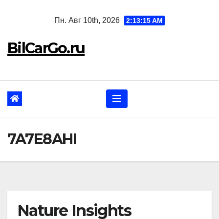
Перейти
Пн. Авг 10th, 2026
2:13:16 AM
к
содержанию
BilCarGo.ru
7A7E8AHI
Nature Insights