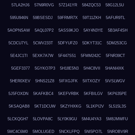
57LA2HJ6
57N9R0VG
57Z141YR
584ZQC53
58G12L5U
595U946N
59BSESDJ
59FRMR7X
59T11ZKH
5AFUR9TL
5AOPNSAW
5AQL07P2
5ASS9KJO
5AY4N3YE
5B3AF4SH
5CDCU7YL
5CWV233T
5DFYUFZ0
5DKYT31C
5DM253CG
5E4JC1TI
5EXK7A7W
5F447S51
5FMM242C
5FNR39CT
5GEF3377
5GYKO7P3
5H18E5N3
5H4C8VII
5HANI4XK
5HER0XEV
5HNS21Z8
5IFXGJFK
5IITXOZY
5IVSLWGV
5J5FOXDN
5KAFKBC4
5KEFVRBK
5KFBILGV
5KP635PE
5KSAQAB8
5KT1DCUW
5KZYHXKG
5L1KPI2V
5L515L3S
5LCKQGH7
5LOVPA8C
5LY0K9GU
5M4U4YA3
5M8JMWFU
5MC4C6M0
5MOLUGED
5NCKLFPQ
5NI5PO7L
5NROBV9R