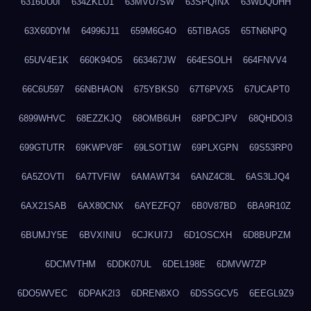
6316UU0I
634ZKLU1
63MVU7SW
63SPQINX
63WDQUHH
63X60DYM
64996J11
659M6G4O
65TIBAG5
65TN6NPQ
65UV4E1K
660K94O5
663467JW
664ESOLH
664FNVV4
66C6U597
66NBHAON
675YBKS0
67T6PVX5
67UCAPT0
6899WHVC
68EZZKJQ
68OMB6UH
68PDCJPV
68QHDOI3
699GTUTR
69KWPV8F
69LSOT1W
69PLXGPN
69S53RP0
6A5ZOVTI
6A7TVFIW
6AMAWT34
6ANZ4C8L
6AS3LJQ4
6AX21SAB
6AX80CNX
6AYEZFQ7
6B0V87BD
6BA9R10Z
6BUMJY5E
6BVXINIU
6CJKUI7J
6D1OSCXH
6D8BUPZM
6DCMVTHM
6DDK07UL
6DEL198E
6DMVW7ZP
6DO5WVEC
6DPAK2I3
6DREN8XO
6DSSGCV5
6EEGL9Z9