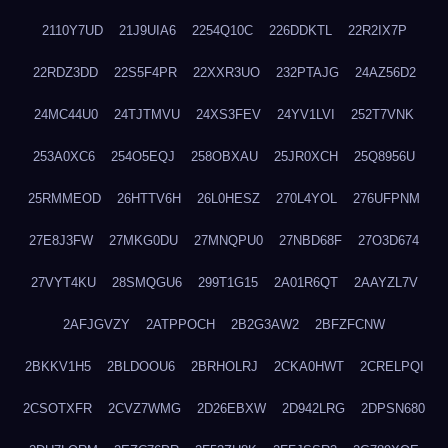
2110Y7UD
21J9UIA6
2254Q10C
226DDKTL
22R2IX7P
22RDZ3DD
22S5F4PR
22XXR3UO
232PTAJG
24AZ56D2
24MC44U0
24TJTMVU
24XS3FEV
24YV1LVI
252T7VNK
253A0XC6
254O5EQJ
258OBXAU
25JR0XCH
25Q8956U
25RMMEOD
26HTTV6H
26L0HESZ
270L4YOL
276UFPNM
27E8J3FW
27MKG0DU
27MNQPU0
27NBD68F
27O3D674
27VYT4KU
28SMQGU6
299T1G15
2A01R6QT
2AAYZL7V
2AFJGVZY
2ATPPOCH
2B2G3AW2
2BFZFCNW
2BKKV1H5
2BLDOOU6
2BRHOLRJ
2CKA0HWT
2CRELPQI
2CSOTXFR
2CVZ7WMG
2D26EBXW
2D942LRG
2DPSN680