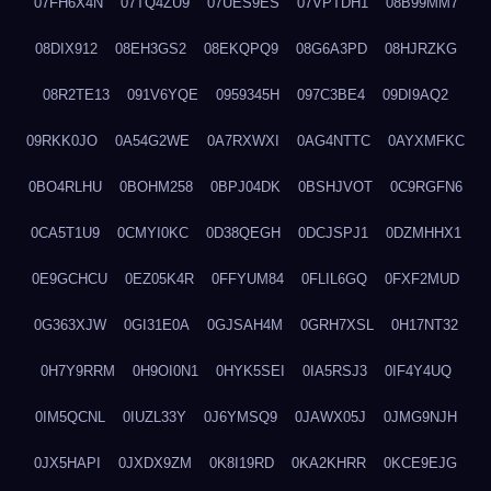
07FH6X4N
07TQ4ZU9
07UES9ES
07VPTDH1
08B99MM7
08DIX912
08EH3GS2
08EKQPQ9
08G6A3PD
08HJRZKG
08R2TE13
091V6YQE
0959345H
097C3BE4
09DI9AQ2
09RKK0JO
0A54G2WE
0A7RXWXI
0AG4NTTC
0AYXMFKC
0BO4RLHU
0BOHM258
0BPJ04DK
0BSHJVOT
0C9RGFN6
0CA5T1U9
0CMYI0KC
0D38QEGH
0DCJSPJ1
0DZMHHX1
0E9GCHCU
0EZ05K4R
0FFYUM84
0FLIL6GQ
0FXF2MUD
0G363XJW
0GI31E0A
0GJSAH4M
0GRH7XSL
0H17NT32
0H7Y9RRM
0H9OI0N1
0HYK5SEI
0IA5RSJ3
0IF4Y4UQ
0IM5QCNL
0IUZL33Y
0J6YMSQ9
0JAWX05J
0JMG9NJH
0JX5HAPI
0JXDX9ZM
0K8I19RD
0KA2KHRR
0KCE9EJG