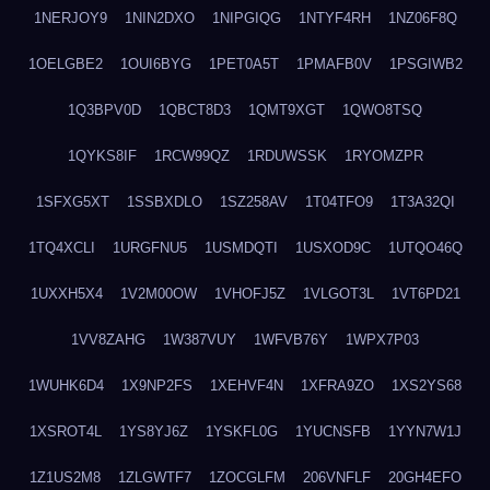
1NERJOY9
1NIN2DXO
1NIPGIQG
1NTYF4RH
1NZ06F8Q
1OELGBE2
1OUI6BYG
1PET0A5T
1PMAFB0V
1PSGIWB2
1Q3BPV0D
1QBCT8D3
1QMT9XGT
1QWO8TSQ
1QYKS8IF
1RCW99QZ
1RDUWSSK
1RYOMZPR
1SFXG5XT
1SSBXDLO
1SZ258AV
1T04TFO9
1T3A32QI
1TQ4XCLI
1URGFNU5
1USMDQTI
1USXOD9C
1UTQO46Q
1UXXH5X4
1V2M00OW
1VHOFJ5Z
1VLGOT3L
1VT6PD21
1VV8ZAHG
1W387VUY
1WFVB76Y
1WPX7P03
1WUHK6D4
1X9NP2FS
1XEHVF4N
1XFRA9ZO
1XS2YS68
1XSROT4L
1YS8YJ6Z
1YSKFL0G
1YUCNSFB
1YYN7W1J
1Z1US2M8
1ZLGWTF7
1ZOCGLFM
206VNFLF
20GH4EFO