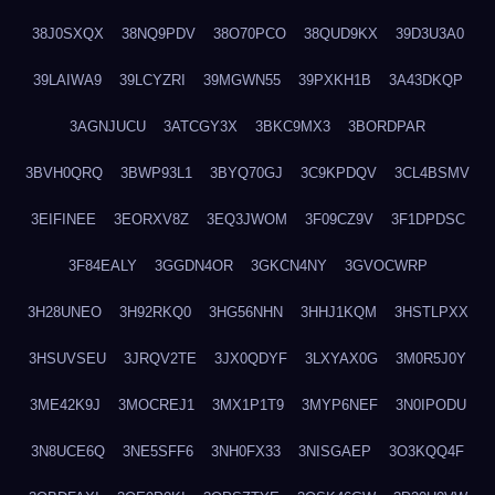
38J0SXQX
38NQ9PDV
38O70PCO
38QUD9KX
39D3U3A0
39LAIWA9
39LCYZRI
39MGWN55
39PXKH1B
3A43DKQP
3AGNJUCU
3ATCGY3X
3BKC9MX3
3BORDPAR
3BVH0QRQ
3BWP93L1
3BYQ70GJ
3C9KPDQV
3CL4BSMV
3EIFINEE
3EORXV8Z
3EQ3JWOM
3F09CZ9V
3F1DPDSC
3F84EALY
3GGDN4OR
3GKCN4NY
3GVOCWRP
3H28UNEO
3H92RKQ0
3HG56NHN
3HHJ1KQM
3HSTLPXX
3HSUVSEU
3JRQV2TE
3JX0QDYF
3LXYAX0G
3M0R5J0Y
3ME42K9J
3MOCREJ1
3MX1P1T9
3MYP6NEF
3N0IPODU
3N8UCE6Q
3NE5SFF6
3NH0FX33
3NISGAEP
3O3KQQ4F