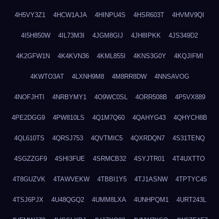
4H5VY3Z1
4HCW1AJA
4HINPU4S
4HSR603T
4HVMV9QI
4I5H850W
4IL73M3I
4JGM8GIJ
4JH8IPKK
4JS349D2
4K2GFW1N
4K4KVN36
4KML855I
4KNS3G0Y
4KQJIFMI
4KWTO3AT
4LXNH9M8
4M8RR8DW
4NNSAVOG
4NOFJHTI
4NRBYMY1
4O9WC0SL
4ORR508B
4P5VX889
4PE2DGG9
4PW810LS
4Q1M7Q60
4QAHYG43
4QHYCH8B
4QL610TS
4QRSJ753
4QVTMIC5
4QXRDQN7
4S31TENQ
4SGZZGF9
4SHI3FUE
4SRMCB32
4SYJTR01
4T4UXTTO
4T8GUZVK
4TAWVEKW
4TBBI1Y5
4TJ1ASNW
4TPTYC45
4TSJ6PJX
4U48QGQ2
4UMM8LXA
4UNHPQM1
4URT243L