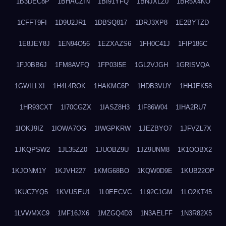
1B3DEC8P
1BHACZIN
1BI91YFQ
1BNJXLZ0
1BR5X4KO
1CFFT9FI
1D9U2JR1
1DBSQ817
1DRJ3XP8
1E2BYTZD
1E8JEY8J
1EN94O56
1EZXAZS6
1FH0C41J
1FIP186C
1FJ0BB6J
1FM8AVFQ
1FP03I5E
1GL2VJGH
1GRISVQA
1GWILLXI
1H4L4ROK
1HAKMC6P
1HDB3VUY
1HHJEK58
1HR93CXT
1I70CGZX
1IASZ8H3
1IF86W04
1IHA2RU7
1IOKJ9IZ
1IOWA7OG
1IWGPKRW
1JEZBYO7
1JFVZL7X
1JKQPSW2
1JL35ZZ0
1JUOBZ9U
1JZ9UNM8
1K1OOBX2
1KJONM1Y
1KJVH227
1KMG68BO
1KQW0D9E
1KUB22OP
1KUC7YQ5
1KVUSEU1
1L0EECVC
1L92C1GM
1LO2KT45
1LVWMXC9
1MF16JX6
1MZGQ4D3
1N3AELFF
1N3R82X5