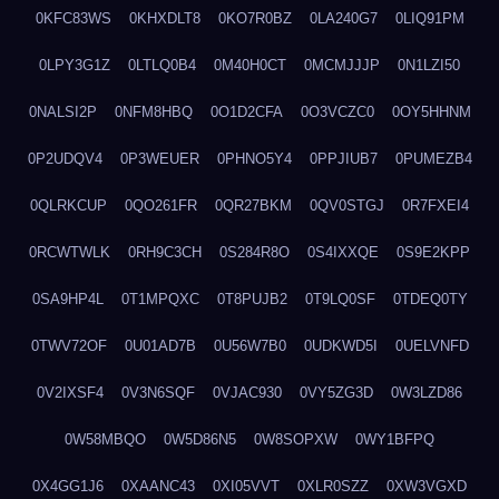
0KFC83WS
0KHXDLT8
0KO7R0BZ
0LA240G7
0LIQ91PM
0LPY3G1Z
0LTLQ0B4
0M40H0CT
0MCMJJJP
0N1LZI50
0NALSI2P
0NFM8HBQ
0O1D2CFA
0O3VCZC0
0OY5HHNM
0P2UDQV4
0P3WEUER
0PHNO5Y4
0PPJIUB7
0PUMEZB4
0QLRKCUP
0QO261FR
0QR27BKM
0QV0STGJ
0R7FXEI4
0RCWTWLK
0RH9C3CH
0S284R8O
0S4IXXQE
0S9E2KPP
0SA9HP4L
0T1MPQXC
0T8PUJB2
0T9LQ0SF
0TDEQ0TY
0TWV72OF
0U01AD7B
0U56W7B0
0UDKWD5I
0UELVNFD
0V2IXSF4
0V3N6SQF
0VJAC930
0VY5ZG3D
0W3LZD86
0W58MBQO
0W5D86N5
0W8SOPXW
0WY1BFPQ
0X4GG1J6
0XAANC43
0XI05VVT
0XLR0SZZ
0XW3VGXD