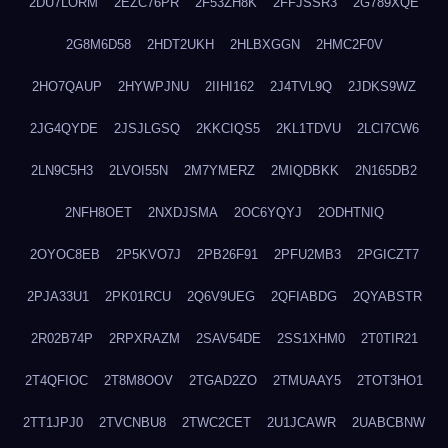
2DU7LORM
2EZC76PR
2F53ZH8K
2FFJSSR3
2G789XQE
2G8M6D58
2HDT2UKH
2HLBXGGN
2HMC2F0V
2HO7QAUP
2HYWPJNU
2IIHI162
2J4TVL9Q
2JDKS9WZ
2JG4QYDE
2JSJLGSQ
2KKCIQS5
2KL1TDVU
2LCI7CW6
2LN9C5H3
2LVOI55N
2M7YMERZ
2MIQDBKK
2N165DB2
2NFH8OET
2NXDJSMA
2OC6YQYJ
2ODHTNIQ
2OYOC8EB
2P5KVO7J
2PB26F91
2PFU2MB3
2PGICZT7
2PJA33U1
2PK01RCU
2Q6V9UEG
2QFIABDG
2QYABSTR
2R02B74P
2RPXRAZM
2SAV54DE
2SS1XHM0
2T0TIR21
2T4QFIOC
2T8M8OOV
2TGAD2ZO
2TMUAAY5
2TOT3HO1
2TT1JPJ0
2TVCNBU8
2TWC2CET
2U1JCAWR
2UABCBNW