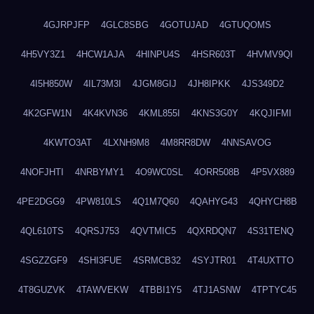
4GJRPJFP
4GLC8SBG
4GOTUJAD
4GTUQOMS
4H5VY3Z1
4HCW1AJA
4HINPU4S
4HSR603T
4HVMV9QI
4I5H850W
4IL73M3I
4JGM8GIJ
4JH8IPKK
4JS349D2
4K2GFW1N
4K4KVN36
4KML855I
4KNS3G0Y
4KQJIFMI
4KWTO3AT
4LXNH9M8
4M8RR8DW
4NNSAVOG
4NOFJHTI
4NRBYMY1
4O9WC0SL
4ORR508B
4P5VX889
4PE2DGG9
4PW810LS
4Q1M7Q60
4QAHYG43
4QHYCH8B
4QL610TS
4QRSJ753
4QVTMIC5
4QXRDQN7
4S31TENQ
4SGZZGF9
4SHI3FUE
4SRMCB32
4SYJTR01
4T4UXTTO
4T8GUZVK
4TAWVEKW
4TBBI1Y5
4TJ1ASNW
4TPTYC45