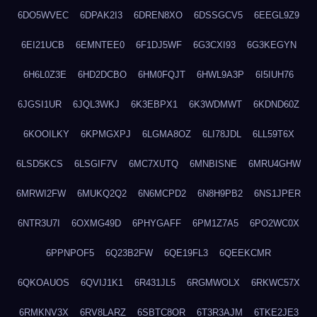
6DO5WVEC
6DPAK2I3
6DREN8XO
6DSSGCV5
6EEGL9Z9
6EI21UCB
6EMNTEE0
6F1DJ5WF
6G3CXI93
6G3KEGYN
6H6L0Z3E
6HD2DCBO
6HM0FQJT
6HWL9A3P
6I5IUH76
6JGSI1UR
6JQL3WKJ
6K3EBPX1
6K3WDMWT
6KDND60Z
6KOOILKY
6KPMGXPJ
6LGMA8OZ
6LI78JDL
6LL59T6X
6LSD5KCS
6LSGIF7V
6MC7XUTQ
6MNBISNE
6MRU4GHW
6MRWI2FW
6MUKQ2Q2
6N6MCPD2
6N8H9PB2
6NS1JPER
6NTR3U7I
6OXMG49D
6PHYGAFF
6PM1Z7A5
6PO2WC0X
6PPNPOF5
6Q23B2FW
6QE19FL3
6QEEKCMR
6QKOAUOS
6QVIJ1K1
6R431JL5
6RGMWOLX
6RKWC57X
6RMKNV3X
6RV8LARZ
6SBTC8OR
6T3R3AJM
6TKE2JE3