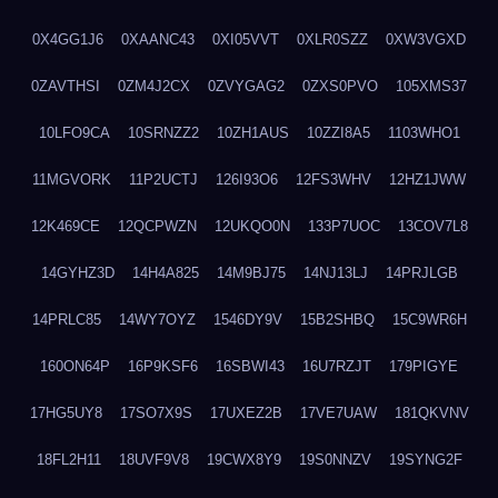
0X4GG1J6
0XAANC43
0XI05VVT
0XLR0SZZ
0XW3VGXD
0ZAVTHSI
0ZM4J2CX
0ZVYGAG2
0ZXS0PVO
105XMS37
10LFO9CA
10SRNZZ2
10ZH1AUS
10ZZI8A5
1103WHO1
11MGVORK
11P2UCTJ
126I93O6
12FS3WHV
12HZ1JWW
12K469CE
12QCPWZN
12UKQO0N
133P7UOC
13COV7L8
14GYHZ3D
14H4A825
14M9BJ75
14NJ13LJ
14PRJLGB
14PRLC85
14WY7OYZ
1546DY9V
15B2SHBQ
15C9WR6H
160ON64P
16P9KSF6
16SBWI43
16U7RZJT
179PIGYE
17HG5UY8
17SO7X9S
17UXEZ2B
17VE7UAW
181QKVNV
18FL2H11
18UVF9V8
19CWX8Y9
19S0NNZV
19SYNG2F