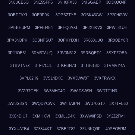
3N8UCE6Q
3NE5SFF6
3NH0FX33
3NISGAEP
3O3KQQ4F
3OBDFAXI
3OE9P0KI
3OPSZTYE
3OSK46GW
3P20H0VW
3PEBEUPM
3PFEI4E1
3PHQ0AXL
3PJX8KV3
3PWL81U6
3PX3NDPK
3QBNPSU7
3QPKYD3H
3R660UUO
3R8OBY8R
3RJJOB51
3RM5TAUQ
3RV0N612
3SRBQEDJ
3SXFZOBA
3TBVTN7Z
3TFI7CJL
3TKFBN73
3TTB618D
3TVMVY4A
3VPL82H9
3VS14DKC
3VX5WW8T
3VXFRWKX
3VZRTGEK
3W3MHD4O
3WAD8W9N
3WDTF1N3
3WI8G8SN
3WQDYCWK
3WTTA97N
3WU70G19
3X71FE60
3XC4DIU7
3XMIH0VI
3XMLLD4K
3XWW9P5D
3Y2Z2FMH
3YXUATB4
3Z3344KT
3ZBBJF82
3ZUNKQ9P
40PEO5RM