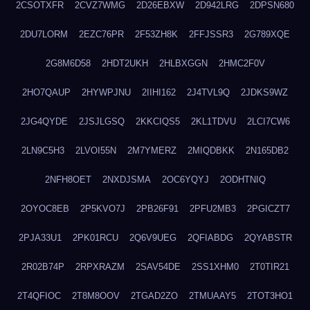
2CSOTXFR
2CVZ7WMG
2D26EBXW
2D942LRG
2DPSN680
2DU7LORM
2EZC76PR
2F53ZH8K
2FFJSSR3
2G789XQE
2G8M6D58
2HDT2UKH
2HLBXGGN
2HMC2F0V
2HO7QAUP
2HYWPJNU
2IIHI162
2J4TVL9Q
2JDKS9WZ
2JG4QYDE
2JSJLGSQ
2KKCIQS5
2KL1TDVU
2LCI7CW6
2LN9C5H3
2LVOI55N
2M7YMERZ
2MIQDBKK
2N165DB2
2NFH8OET
2NXDJSMA
2OC6YQYJ
2ODHTNIQ
2OYOC8EB
2P5KVO7J
2PB26F91
2PFU2MB3
2PGICZT7
2PJA33U1
2PK01RCU
2Q6V9UEG
2QFIABDG
2QYABSTR
2R02B74P
2RPXRAZM
2SAV54DE
2SS1XHM0
2T0TIR21
2T4QFIOC
2T8M8OOV
2TGAD2ZO
2TMUAAY5
2TOT3HO1