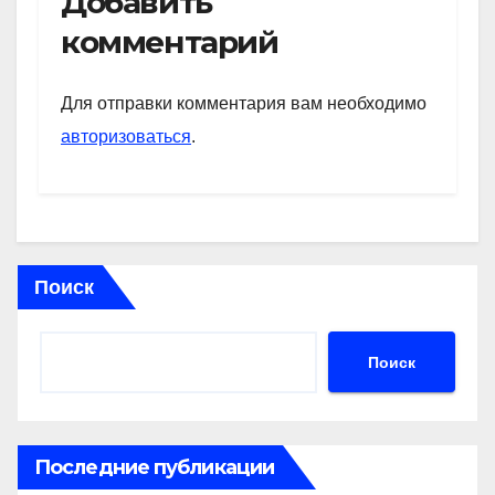
Добавить
s
gr
o
а
комментарий
A
a
kl
в
p
m
a
и
Для отправки комментария вам необходимо
p
ss
ть
авторизоваться
.
ni
ki
Поиск
Поиск
Последние публикации