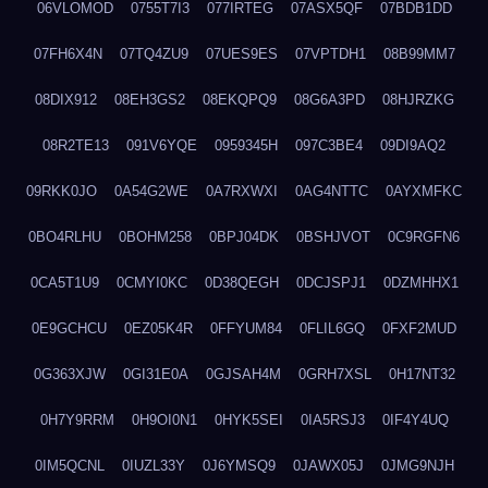
06VLOMOD
0755T7I3
077IRTEG
07ASX5QF
07BDB1DD
07FH6X4N
07TQ4ZU9
07UES9ES
07VPTDH1
08B99MM7
08DIX912
08EH3GS2
08EKQPQ9
08G6A3PD
08HJRZKG
08R2TE13
091V6YQE
0959345H
097C3BE4
09DI9AQ2
09RKK0JO
0A54G2WE
0A7RXWXI
0AG4NTTC
0AYXMFKC
0BO4RLHU
0BOHM258
0BPJ04DK
0BSHJVOT
0C9RGFN6
0CA5T1U9
0CMYI0KC
0D38QEGH
0DCJSPJ1
0DZMHHX1
0E9GCHCU
0EZ05K4R
0FFYUM84
0FLIL6GQ
0FXF2MUD
0G363XJW
0GI31E0A
0GJSAH4M
0GRH7XSL
0H17NT32
0H7Y9RRM
0H9OI0N1
0HYK5SEI
0IA5RSJ3
0IF4Y4UQ
0IM5QCNL
0IUZL33Y
0J6YMSQ9
0JAWX05J
0JMG9NJH