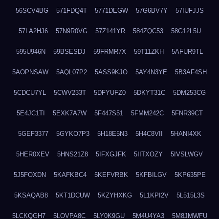
56SCV4BG
571FDQ4T
5771DEGW
57G6BV7Y
57IUFJJS
57LA2HJ6
57N9R0VG
57Z141YR
584ZQC53
58G12L5U
595U946N
59BSESDJ
59FRMR7X
59T11ZKH
5AFUR9TL
5AOPNSAW
5AQL07P2
5ASS9KJO
5AY4N3YE
5B3AF4SH
5CDCU7YL
5CWV233T
5DFYUFZ0
5DKYT31C
5DM253CG
5E4JC1TI
5EXK7A7W
5F447S51
5FMM242C
5FNR39CT
5GEF3377
5GYKO7P3
5H18E5N3
5H4C8VII
5HANI4XK
5HER0XEV
5HNS21Z8
5IFXGJFK
5IITXOZY
5IVSLWGV
5J5FOXDN
5KAFKBC4
5KEFVRBK
5KFBILGV
5KP635PE
5KSAQAB8
5KT1DCUW
5KZYHXKG
5L1KPI2V
5L515L3S
5LCKQGH7
5LOVPA8C
5LY0K9GU
5M4U4YA3
5M8JMWFU