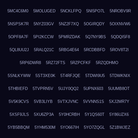
5MC4C6M0
5MOLUGED
5NCKLFPQ
5NI5PO7L
5NROBV9R
5NSPSK7R
5NYZ03GV
5NZ2F7XQ
5OGIRQDY
5OIXNVW6
5OPF8A7F
5PI2KCCW
5PMRZDAK
5Q7NY9BS
5QDQI5F8
5QL8UU2J
5RALQ21C
5RBG4E64
5RCDBBFD
5ROV8T2I
5RP6DWR8
5RZ72FTS
5RZPCFKF
5RZQDHMO
5SNLKYWW
5ST3XE0K
5T4RFJQE
5TDWI9U5
5TDWKNIX
5THBIEFD
5TVPRN5V
5UJY0QQ2
5UPNX603
5UUMB8OT
5V5K9CVS
5VB3LIYB
5VTXJVNC
5VVNNS1S
5XJ2MR7Y
5XSF9JLS
5XU6ZP3A
5Y0HCRBH
5Y1QS60T
5Y86UZX6
5YB5BBQM
5YHM530M
5YO667IH
5YO7ZQGL
5Z1BWJEZ