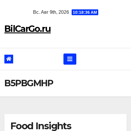
Перейти
Вс. Авг 9th, 2026
10:18:37 AM
к
содержанию
BilCarGo.ru
B5PBGMHP
Food Insights