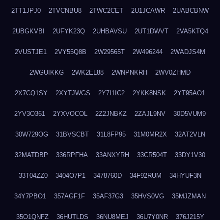
2TT1JPJ0
2TVCNBU8
2TWC2CET
2U1JCAWR
2UABCBNW
2UBGKVBI
2UFYK23Q
2UHBAVSU
2UT1DWVT
2VA5KTQ4
2VUSTJE1
2VY55Q8B
2W29565T
2W496244
2WADJS4M
2WGUIKKG
2WK2EL88
2WNPNKRH
2WV0ZHMD
2X7CQ1SY
2XYTJWGS
2Y7I1IC2
2YKK8NSK
2YT95AO1
2YV3O361
2YXVOCOL
2Z2JNBKZ
2ZAJL9NV
30D5VUM9
30W729OG
31BVSCBT
31L8FP95
31M0MR2X
32AT2VLN
32MATDBP
336RPFHA
33ANXYRH
33CR504T
33DY1V30
33T04ZZ0
3404O7P1
3478760D
34F92RUM
34HYUF3N
34Y7PBO1
357AGF1F
35AF37G3
35HVS0VG
35MJZMAN
35O1QNFZ
36HUTLDS
36NU8MEJ
36U7Y0NR
376J215Y