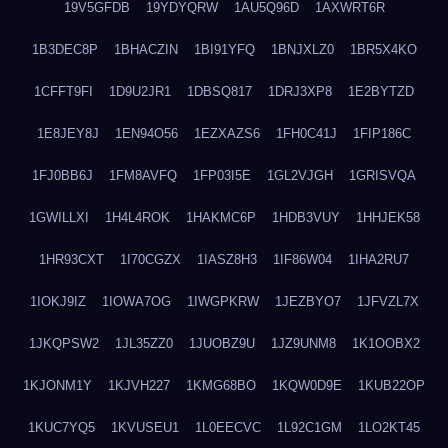
19V5GFDB
19YDYQRW
1AU5Q96D
1AXWRT6R
1B3DEC8P
1BHACZIN
1BI91YFQ
1BNJXLZ0
1BR5X4KO
1CFFT9FI
1D9U2JR1
1DBSQ817
1DRJ3XP8
1E2BYTZD
1E8JEY8J
1EN94O56
1EZXAZS6
1FH0C41J
1FIP186C
1FJ0BB6J
1FM8AVFQ
1FP03I5E
1GL2VJGH
1GRISVQA
1GWILLXI
1H4L4ROK
1HAKMC6P
1HDB3VUY
1HHJEK58
1HR93CXT
1I70CGZX
1IASZ8H3
1IF86W04
1IHA2RU7
1IOKJ9IZ
1IOWA7OG
1IWGPKRW
1JEZBYO7
1JFVZL7X
1JKQPSW2
1JL35ZZ0
1JUOBZ9U
1JZ9UNM8
1K1OOBX2
1KJONM1Y
1KJVH227
1KMG68BO
1KQW0D9E
1KUB22OP
1KUC7YQ5
1KVUSEU1
1L0EECVC
1L92C1GM
1LO2KT45