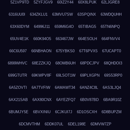
5Z1VP9TD
5ZYFJGV9
60IZ2Y44
60X8LPUK
62LJGRE8
6316UU0I
634ZKLU1
63MVU7SW
63SPQINX
63WDQUHH
63X60DYM
64996J11
659M6G4O
65TIBAG5
65TN6NPQ
65UV4E1K
660K94O5
663467JW
664ESOLH
664FNVV4
66C6U597
66NBHAON
675YBKS0
67T6PVX5
67UCAPT0
6899WHVC
68EZZKJQ
68OMB6UH
68PDCJPV
68QHDOI3
699GTUTR
69KWPV8F
69LSOT1W
69PLXGPN
69S53RP0
6A5ZOVTI
6A7TVFIW
6AMAWT34
6ANZ4C8L
6AS3LJQ4
6AX21SAB
6AX80CNX
6AYEZFQ7
6B0V87BD
6BA9R10Z
6BUMJY5E
6BVXINIU
6CJKUI7J
6D1OSCXH
6D8BUPZM
6DCMVTHM
6DDK07UL
6DEL198E
6DMVW7ZP