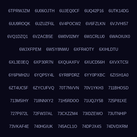
6TPRWJZM
6U06OJTH
6UJEQ0CF
6UQ42P16
6UTK14DG
6UU9ROQK
6UZUZF6L
6V4POCW2
6V6FZLKN
6VJVHI57
6VQ1DZQ1
6VZACB5E
6W0V02MY
6W1CRLU0
6WAOIUX0
6WJXFPEM
6WSY8NWU
6XFR4OTY
6XIHLDTU
6XL3E0EQ
6XP30R7N
6XQUAXFV
6XUCD56H
6XVXTC5I
6Y6PMH2U
6YQP5Y4L
6YR8PDRZ
6YY0PXBC
6ZISH1A0
6ZT4UC5F
6ZYCUFVQ
70T7NVVN
70V1YKH3
711BHOSD
713M5IHY
718NNXY2
71H5RDOO
71UQJY58
725P81XE
727P972L
72FW37AL
73CXZZM4
73IDZEWO
73UTNHIP
73VKAF4E
740HGIUK
745ACL1O
74DPJX4S
74DVDXRM