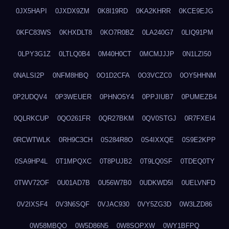
0JX5HAPI
0JXDX9ZM
0K8I19RD
0KA2KHRR
0KCE9EJG
0KFC83WS
0KHXDLT8
0KO7R0BZ
0LA240G7
0LIQ91PM
0LPY3G1Z
0LTLQ0B4
0M40H0CT
0MCMJJJP
0N1LZI50
0NALSI2P
0NFM8HBQ
0O1D2CFA
0O3VCZC0
0OY5HHNM
0P2UDQV4
0P3WEUER
0PHNO5Y4
0PPJIUB7
0PUMEZB4
0QLRKCUP
0QO261FR
0QR27BKM
0QV0STGJ
0R7FXEI4
0RCWTWLK
0RH9C3CH
0S284R8O
0S4IXXQE
0S9E2KPP
0SA9HP4L
0T1MPQXC
0T8PUJB2
0T9LQ0SF
0TDEQ0TY
0TWV72OF
0U01AD7B
0U56W7B0
0UDKWD5I
0UELVNFD
0V2IXSF4
0V3N6SQF
0VJAC930
0VY5ZG3D
0W3LZD86
0W58MBQO
0W5D86N5
0W8SOPXW
0WY1BFPQ