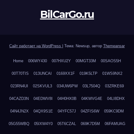
BilCarGo.ru
Сайт работает на WordPress
|
Тема: Newsup, автор
Themeansar
Home
006WY430
007HXU2Y
00MGT33M
00SAOS5H
00T70TIS
013UNCAI
0169XX1F
019K5LTP
01WS9NX2
023RN4UI
02SKVUL3
034UW6PW
03L7504Q
03ZRKE69
04CAZD3N
04EDWV8I
04H0HX0B
04KWVG4E
04LI8DHX
04N4JN2X
04QX9S1E
04YFC57J
04ZFIS6W
059KC9DM
05G55WBQ
05IXW4Y0
05T6CZAL
069K7D5M
06FAMUAG