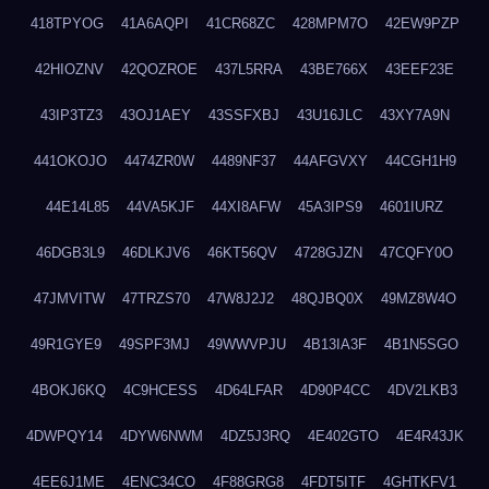
418TPYOG
41A6AQPI
41CR68ZC
428MPM7O
42EW9PZP
42HIOZNV
42QOZROE
437L5RRA
43BE766X
43EEF23E
43IP3TZ3
43OJ1AEY
43SSFXBJ
43U16JLC
43XY7A9N
441OKOJO
4474ZR0W
4489NF37
44AFGVXY
44CGH1H9
44E14L85
44VA5KJF
44XI8AFW
45A3IPS9
4601IURZ
46DGB3L9
46DLKJV6
46KT56QV
4728GJZN
47CQFY0O
47JMVITW
47TRZS70
47W8J2J2
48QJBQ0X
49MZ8W4O
49R1GYE9
49SPF3MJ
49WWVPJU
4B13IA3F
4B1N5SGO
4BOKJ6KQ
4C9HCESS
4D64LFAR
4D90P4CC
4DV2LKB3
4DWPQY14
4DYW6NWM
4DZ5J3RQ
4E402GTO
4E4R43JK
4EE6J1ME
4ENC34CO
4F88GRG8
4FDT5ITF
4GHTKFV1