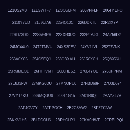
1Z1US2M8
1ZLGWTF7
1ZOCGLFM
206VNFLF
20GH4EFO
2110Y7UD
21J9UIA6
2254Q10C
226DDKTL
22R2IX7P
22RDZ3DD
22S5F4PR
22XXR3UO
232PTAJG
24AZ56D2
24MC44U0
24TJTMVU
24XS3FEV
24YV1LVI
252T7VNK
253A0XC6
254O5EQJ
258OBXAU
25JR0XCH
25Q8956U
25RMMEOD
26HTTV6H
26L0HESZ
270L4YOL
276UFPNM
27E8J3FW
27MKG0DU
27MNQPU0
27NBD68F
27O3D674
27VYT4KU
28SMQGU6
299T1G15
2A01R6QT
2AAYZL7V
2AFJGVZY
2ATPPOCH
2B2G3AW2
2BFZFCNW
2BKKV1H5
2BLDOOU6
2BRHOLRJ
2CKA0HWT
2CRELPQI