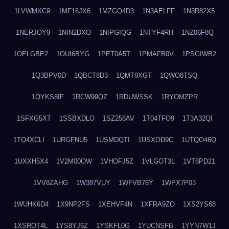
1LVWMXC9
1MF16JX6
1MZGQ4D3
1N3AELFF
1N3R82X5
1NERJOY9
1NIN2DXO
1NIPGIQG
1NTYF4RH
1NZ06F8Q
1OELGBE2
1OUI6BYG
1PET0A5T
1PMAFB0V
1PSGIWB2
1Q3BPV0D
1QBCT8D3
1QMT9XGT
1QWO8TSQ
1QYKS8IF
1RCW99QZ
1RDUWSSK
1RYOMZPR
1SFXG5XT
1SSBXDLO
1SZ258AV
1T04TFO9
1T3A32QI
1TQ4XCLI
1URGFNU5
1USMDQTI
1USXOD9C
1UTQO46Q
1UXXH5X4
1V2M00OW
1VHOFJ5Z
1VLGOT3L
1VT6PD21
1VV8ZAHG
1W387VUY
1WFVB76Y
1WPX7P03
1WUHK6D4
1X9NP2FS
1XEHVF4N
1XFRA9ZO
1XS2YS68
1XSROT4L
1YS8YJ6Z
1YSKFL0G
1YUCNSFB
1YYN7W1J