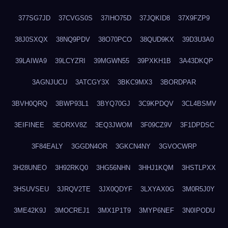
377SG7JD
37CVGS0S
37IHO75D
37JQKID8
37X9FZP9
38J0SXQX
38NQ9PDV
38O70PCO
38QUD9KX
39D3U3A0
39LAIWA9
39LCYZRI
39MGWN55
39PXKH1B
3A43DKQP
3AGNJUCU
3ATCGY3X
3BKC9MX3
3BORDPAR
3BVH0QRQ
3BWP93L1
3BYQ70GJ
3C9KPDQV
3CL4BSMV
3EIFINEE
3EORXV8Z
3EQ3JWOM
3F09CZ9V
3F1DPDSC
3F84EALY
3GGDN4OR
3GKCN4NY
3GVOCWRP
3H28UNEO
3H92RKQ0
3HG56NHN
3HHJ1KQM
3HSTLPXX
3HSUVSEU
3JRQV2TE
3JX0QDYF
3LXYAX0G
3M0R5J0Y
3ME42K9J
3MOCREJ1
3MX1P1T9
3MYP6NEF
3N0IPODU