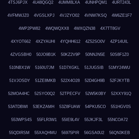
4TSJ6PJX
4U48QGQ2
4UMM8LXA
4UNHPQM1
4URT243L
4VFMWJZ0
4VGSLXPJ
4VJZYO02
4VNW7KSQ
4W6ZE1F7
4WP2PW82
4WQWQXX8
4WXQZN38
4X7TT8GV
4XYOT662
4XZYAUHI
4YQHH612
4Z52SO0V
4ZP14UIL
4ZVGSBH0
50JO9B1K
50KZ2V9P
50NNJN5E
50S8F1Z0
510NBX1W
5160U7JM
51D7XGKL
51JUGSIB
51MY24WU
51VJOSDY
51ZE8MKB
522X4O28
52D4GH9B
52FJKYTB
52MOA4HC
52SYO0Q2
52TPECFV
52W5K0BY
52XXY91Q
53ATDBWI
53EKZAMH
53Z8FUAW
54PKU5CO
551HGV0S
553WPS4S
55FLR3W1
55IE9L4V
55JKJF3L
55NCOA72
55QDIRSM
55XAQHMU
56975PIR
56GSA0U2
56QN3KEB