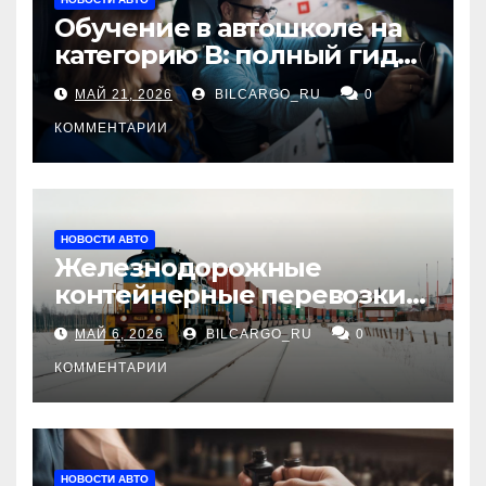
Обучение в автошколе на
категорию В: полный гид
для будущих водителей
МАЙ 21, 2026
BILCARGO_RU
0
КОММЕНТАРИИ
НОВОСТИ АВТО
Железнодорожные
контейнерные перевозки
из Китая в Россию:
МАЙ 6, 2026
BILCARGO_RU
0
маршруты, сроки и
требования
КОММЕНТАРИИ
НОВОСТИ АВТО