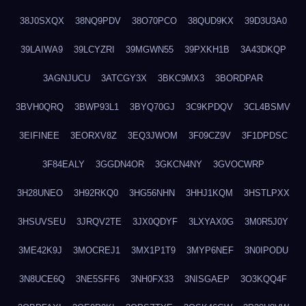
38J0SXQX
38NQ9PDV
38O70PCO
38QUD9KX
39D3U3A0
39LAIWA9
39LCYZRI
39MGWN55
39PXKH1B
3A43DKQP
3AGNJUCU
3ATCGY3X
3BKC9MX3
3BORDPAR
3BVH0QRQ
3BWP93L1
3BYQ70GJ
3C9KPDQV
3CL4BSMV
3EIFINEE
3EORXV8Z
3EQ3JWOM
3F09CZ9V
3F1DPDSC
3F84EALY
3GGDN4OR
3GKCN4NY
3GVOCWRP
3H28UNEO
3H92RKQ0
3HG56NHN
3HHJ1KQM
3HSTLPXX
3HSUVSEU
3JRQV2TE
3JX0QDYF
3LXYAX0G
3M0R5J0Y
3ME42K9J
3MOCREJ1
3MX1P1T9
3MYP6NEF
3N0IPODU
3N8UCE6Q
3NE5SFF6
3NH0FX33
3NISGAEP
3O3KQQ4F