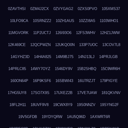
0ZAVTHSI
0ZM4J2CX
0ZVYGAG2
0ZXS0PVO
105XMS37
10LFO9CA
10SRNZZ2
10ZH1AUS
10ZZI8A5
1103WHO1
11MGVORK
11P2UCTJ
126I93O6
12FS3WHV
12HZ1JWW
12K469CE
12QCPWZN
12UKQO0N
133P7UOC
13COV7L8
14GYHZ3D
14H4A825
14M9BJ75
14NJ13LJ
14PRJLGB
14PRLC85
14WY7OYZ
1546DY9V
15B2SHBQ
15C9WR6H
160ON64P
16P9KSF6
16SBWI43
16U7RZJT
179PIGYE
17HG5UY8
17SO7X9S
17UXEZ2B
17VE7UAW
181QKVNV
18FL2H11
18UVF9V8
19CWX8Y9
19S0NNZV
19SYNG2F
19V5GFDB
19YDYQRW
1AU5Q96D
1AXWRT6R