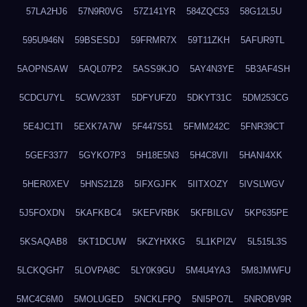
57LA2HJ6
57N9R0VG
57Z141YR
584ZQC53
58G12L5U
595U946N
59BSESDJ
59FRMR7X
59T11ZKH
5AFUR9TL
5AOPNSAW
5AQL07P2
5ASS9KJO
5AY4N3YE
5B3AF4SH
5CDCU7YL
5CWV233T
5DFYUFZ0
5DKYT31C
5DM253CG
5E4JC1TI
5EXK7A7W
5F447S51
5FMM242C
5FNR39CT
5GEF3377
5GYKO7P3
5H18E5N3
5H4C8VII
5HANI4XK
5HER0XEV
5HNS21Z8
5IFXGJFK
5IITXOZY
5IVSLWGV
5J5FOXDN
5KAFKBC4
5KEFVRBK
5KFBILGV
5KP635PE
5KSAQAB8
5KT1DCUW
5KZYHXKG
5L1KPI2V
5L515L3S
5LCKQGH7
5LOVPA8C
5LY0K9GU
5M4U4YA3
5M8JMWFU
5MC4C6M0
5MOLUGED
5NCKLFPQ
5NI5PO7L
5NROBV9R