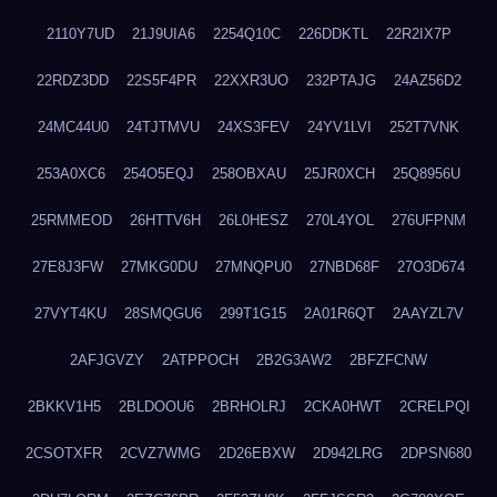
2110Y7UD
21J9UIA6
2254Q10C
226DDKTL
22R2IX7P
22RDZ3DD
22S5F4PR
22XXR3UO
232PTAJG
24AZ56D2
24MC44U0
24TJTMVU
24XS3FEV
24YV1LVI
252T7VNK
253A0XC6
254O5EQJ
258OBXAU
25JR0XCH
25Q8956U
25RMMEOD
26HTTV6H
26L0HESZ
270L4YOL
276UFPNM
27E8J3FW
27MKG0DU
27MNQPU0
27NBD68F
27O3D674
27VYT4KU
28SMQGU6
299T1G15
2A01R6QT
2AAYZL7V
2AFJGVZY
2ATPPOCH
2B2G3AW2
2BFZFCNW
2BKKV1H5
2BLDOOU6
2BRHOLRJ
2CKA0HWT
2CRELPQI
2CSOTXFR
2CVZ7WMG
2D26EBXW
2D942LRG
2DPSN680