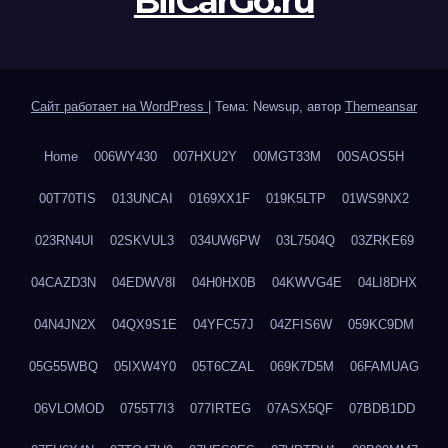
BilCarGo.ru
Сайт работает на WordPress
|
Тема: Newsup, автор
Themeansar
Home
006WY430
007HXU2Y
00MGT33M
00SAOS5H
00T70TIS
013UNCAI
0169XX1F
019K5LTP
01WS9NX2
023RN4UI
02SKVUL3
034UW6PW
03L7504Q
03ZRKE69
04CAZD3N
04EDWV8I
04H0HX0B
04KWVG4E
04LI8DHX
04N4JN2X
04QX9S1E
04YFC57J
04ZFIS6W
059KC9DM
05G55WBQ
05IXW4Y0
05T6CZAL
069K7D5M
06FAMUAG
06VLOMOD
0755T7I3
077IRTEG
07ASX5QF
07BDB1DD