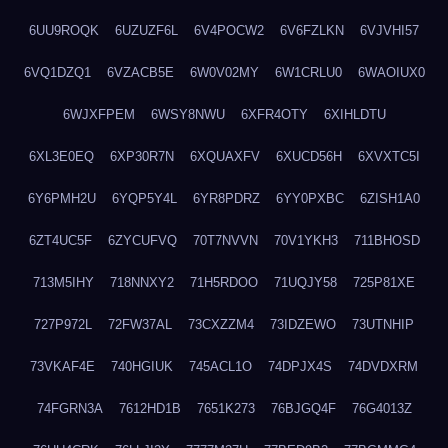
6UU9ROQK
6UZUZF6L
6V4POCW2
6V6FZLKN
6VJVHI57
6VQ1DZQ1
6VZACB5E
6W0V02MY
6W1CRLU0
6WAOIUX0
6WJXFPEM
6WSY8NWU
6XFR4OTY
6XIHLDTU
6XL3E0EQ
6XP30R7N
6XQUAXFV
6XUCD56H
6XVXTC5I
6Y6PMH2U
6YQP5Y4L
6YR8PDRZ
6YY0PXBC
6ZISH1A0
6ZT4UC5F
6ZYCUFVQ
70T7NVVN
70V1YKH3
711BHOSD
713M5IHY
718NNXY2
71H5RDOO
71UQJY58
725P81XE
727P972L
72FW37AL
73CXZZM4
73IDZEWO
73UTNHIP
73VKAF4E
740HGIUK
745ACL1O
74DPJX4S
74DVDXRM
74FGRN3A
7612HD1B
7651K273
76BJGQ4F
76G4013Z