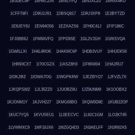
1B3DEC8P
1BHACZIN
1BI91YFQ
1BNJXLZ0
1BR5X4KO
1CFFT9FI
1D9U2JR1
1DBSQ817
1DRJ3XP8
1E2BYTZD
1E8JEY8J
1EN94O56
1EZXAZS6
1FH0C41J
1FIP186C
1FJ0BB6J
1FM8AVFQ
1FP03I5E
1GL2VJGH
1GRISVQA
1GWILLXI
1H4L4ROK
1HAKMC6P
1HDB3VUY
1HHJEK58
1HR93CXT
1I70CGZX
1IASZ8H3
1IF86W04
1IHA2RU7
1IOKJ9IZ
1IOWA7OG
1IWGPKRW
1JEZBYO7
1JFVZL7X
1JKQPSW2
1JL35ZZ0
1JUOBZ9U
1JZ9UNM8
1K1OOBX2
1KJONM1Y
1KJVH227
1KMG68BO
1KQW0D9E
1KUB22OP
1KUC7YQ5
1KVUSEU1
1L0EECVC
1L92C1GM
1LO2KT45
1LVWMXC9
1MF16JX6
1MZGQ4D3
1N3AELFF
1N3R82X5