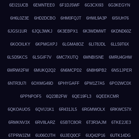
6EI21UCB
6EMNTEE0
6F1DJ5WF
6G3CXI93
6G3KEGYN
6H6L0Z3E
6HD2DCBO
6HM0FQJT
6HWL9A3P
6I5IUH76
6JGSI1UR
6JQL3WKJ
6K3EBPX1
6K3WDMWT
6KDND60Z
6KOOILKY
6KPMGXPJ
6LGMA8OZ
6LI78JDL
6LL59T6X
6LSD5KCS
6LSGIF7V
6MC7XUTQ
6MNBISNE
6MRU4GHW
6MRWI2FW
6MUKQ2Q2
6N6MCPD2
6N8H9PB2
6NS1JPER
6NTR3U7I
6OXMG49D
6PHYGAFF
6PM1Z7A5
6PO2WC0X
6PPNPOF5
6Q23B2FW
6QE19FL3
6QEEKCMR
6QKOAUOS
6QVIJ1K1
6R431JL5
6RGMWOLX
6RKWC57X
6RMKNV3X
6RV8LARZ
6SBTC8OR
6T3R3AJM
6TKE2JE3
6TPRWJZM
6U06OJTH
6UJEQ0CF
6UQ42P16
6UTK14DG