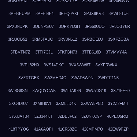
3OBDFAXI
3OE9P0KI
3OPSZTYE
3OSK46GW
3P20H0VW
3PEBEUPM
3PFEI4E1
3PHQ0AXL
3PJX8KV3
3PWL81U6
3PX3NDPK
3QBNPSU7
3QPKYD3H
3R660UUO
3R8OBY8R
3RJJOB51
3RM5TAUQ
3RV0N612
3SRBQEDJ
3SXFZOBA
3TBVTN7Z
3TFI7CJL
3TKFBN73
3TTB618D
3TVMVY4A
3VPL82H9
3VS14DKC
3VX5WW8T
3VXFRWKX
3VZRTGEK
3W3MHD4O
3WAD8W9N
3WDTF1N3
3WI8G8SN
3WQDYCWK
3WTTA97N
3WU70G19
3X71FE60
3XC4DIU7
3XMIH0VI
3XMLLD4K
3XWW9P5D
3Y2Z2FMH
3YXUATB4
3Z3344KT
3ZBBJF82
3ZUNKQ9P
40PEO5RM
418TPYOG
41A6AQPI
41CR68ZC
428MPM7O
42EW9PZP