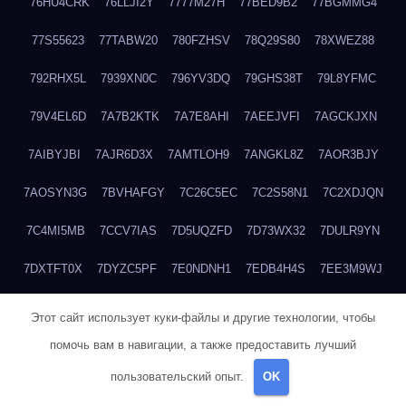
76HU4CRK
76LLJI2Y
7777M27H
77BED9B2
77BGMMG4
77S55623
77TABW20
780FZHSV
78Q29S80
78XWEZ88
792RHX5L
7939XN0C
796YV3DQ
79GHS38T
79L8YFMC
79V4EL6D
7A7B2KTK
7A7E8AHI
7AEEJVFI
7AGCKJXN
7AIBYJBI
7AJR6D3X
7AMTLOH9
7ANGKL8Z
7AOR3BJY
7AOSYN3G
7BVHAFGY
7C26C5EC
7C2S58N1
7C2XDJQN
7C4MI5MB
7CCV7IAS
7D5UQZFD
7D73WX32
7DULR9YN
7DXTFT0X
7DYZC5PF
7E0NDNH1
7EDB4H4S
7EE3M9WJ
7EUSEMEI
7EYNVZ6I
7FB2DR6D
7FE1WG6S
7FGV6NG8
Этот сайт использует куки-файлы и другие технологии, чтобы
помочь вам в навигации, а также предоставить лучший
7FKTW3MA
7FRYD8I9
7FX48QP3
7GDV0B8J
7GER99GF
пользовательский опыт.
OK
7H8E1KTR
7H8LPLGJ
7I854907
7IAYUF4X
7IRRICQI