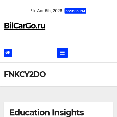
Перейти
Чт. Авг 6th, 2026
5:23:36 PM
к
содержанию
BilCarGo.ru
FNKCY2DO
Education Insights