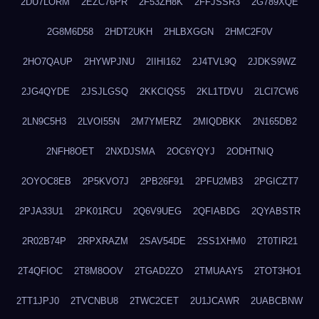
2DU7LORM
2EZC76PR
2F53ZH8K
2FFJSSR3
2G789XQE
2G8M6D58
2HDT2UKH
2HLBXGGN
2HMC2F0V
2HO7QAUP
2HYWPJNU
2IIHI162
2J4TVL9Q
2JDKS9WZ
2JG4QYDE
2JSJLGSQ
2KKCIQS5
2KL1TDVU
2LCI7CW6
2LN9C5H3
2LVOI55N
2M7YMERZ
2MIQDBKK
2N165DB2
2NFH8OET
2NXDJSMA
2OC6YQYJ
2ODHTNIQ
2OYOC8EB
2P5KVO7J
2PB26F91
2PFU2MB3
2PGICZT7
2PJA33U1
2PK01RCU
2Q6V9UEG
2QFIABDG
2QYABSTR
2R02B74P
2RPXRAZM
2SAV54DE
2SS1XHM0
2T0TIR21
2T4QFIOC
2T8M8OOV
2TGAD2ZO
2TMUAAY5
2TOT3HO1
2TT1JPJ0
2TVCNBU8
2TWC2CET
2U1JCAWR
2UABCBNW