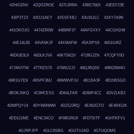
42HIOZNV
42QOZROE
437L5RRA
43BE766X
43EEF23E
43IP3TZ3
43OJ1AEY
43SSFXBJ
43U16JLC
43XY7A9N
441OKOJO
4474ZR0W
4489NF37
44AFGVXY
44CGH1H9
44E14L85
44VA5KJF
44XI8AFW
45A3IPS9
4601IURZ
46DGB3L9
46DLKJV6
46KT56QV
4728GJZN
47CQFY0O
47JMVITW
47TRZS70
47W8J2J2
48QJBQ0X
49MZ8W4O
49R1GYE9
49SPF3MJ
49WWVPJU
4B13IA3F
4B1N5SGO
4BOKJ6KQ
4C9HCESS
4D64LFAR
4D90P4CC
4DV2LKB3
4DWPQY14
4DYW6NWM
4DZ5J3RQ
4E402GTO
4E4R43JK
4EE6J1ME
4ENC34CO
4F88GRG8
4FDT5ITF
4GHTKFV1
4GJRPJFP
4GLC8SBG
4GOTUJAD
4GTUQOMS