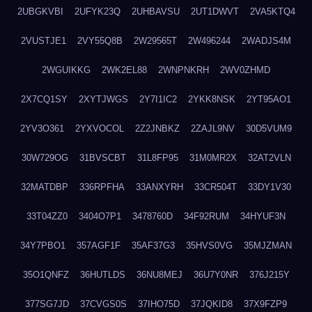
2UBGKVBI
2UFYK23Q
2UHBAVSU
2UT1DWVT
2VA5KTQ4
2VUSTJE1
2VY55Q8B
2W29565T
2W496244
2WADJS4M
2WGUIKKG
2WK2EL88
2WNPNKRH
2WV0ZHMD
2X7CQ1SY
2XYTJWGS
2Y7I1IC2
2YKK8NSK
2YT95AO1
2YV3O361
2YXVOCOL
2Z2JNBKZ
2ZAJL9NV
30D5VUM9
30W729OG
31BVSCBT
31L8FP95
31M0MR2X
32AT2VLN
32MATDBP
336RPFHA
33ANXYRH
33CR504T
33DY1V30
33T04ZZ0
3404O7P1
3478760D
34F92RUM
34HYUF3N
34Y7PBO1
357AGF1F
35AF37G3
35HVS0VG
35MJZMAN
35O1QNFZ
36HUTLDS
36NU8MEJ
36U7Y0NR
376J215Y
377SG7JD
37CVGS0S
37IHO75D
37JQKID8
37X9FZP9