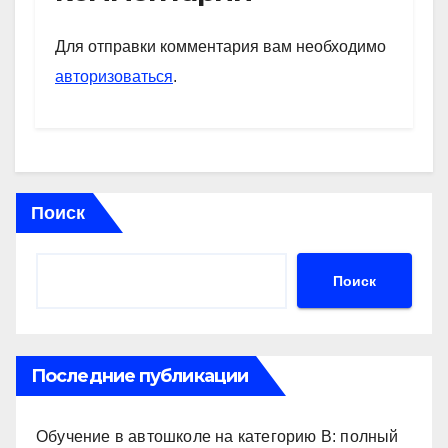
A
a
kl
в
p
m
a
и
Для отправки комментария вам необходимо
p
ss
ть
авторизоваться
.
ni
ki
Поиск
Поиск
Последние публикации
Обучение в автошколе на категорию В: полный