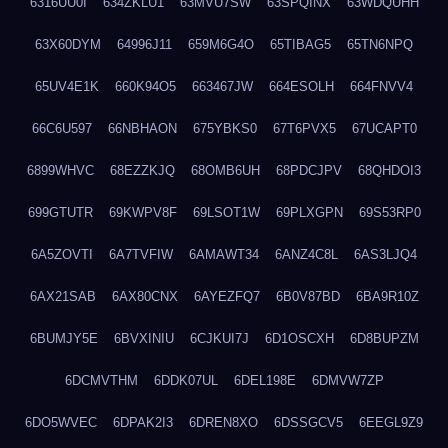
6316UU0I
634ZKLU1
63MVU7SW
63SPQINX
63WDQUHH
63X60DYM
64996J11
659M6G4O
65TIBAG5
65TN6NPQ
65UV4E1K
660K94O5
663467JW
664ESOLH
664FNVV4
66C6U597
66NBHAON
675YBKS0
67T6PVX5
67UCAPT0
6899WHVC
68EZZKJQ
68OMB6UH
68PDCJPV
68QHDOI3
699GTUTR
69KWPV8F
69LSOT1W
69PLXGPN
69S53RP0
6A5ZOVTI
6A7TVFIW
6AMAWT34
6ANZ4C8L
6AS3LJQ4
6AX21SAB
6AX80CNX
6AYEZFQ7
6B0V87BD
6BA9R10Z
6BUMJY5E
6BVXINIU
6CJKUI7J
6D1OSCXH
6D8BUPZM
6DCMVTHM
6DDK07UL
6DEL198E
6DMVW7ZP
6DO5WVEC
6DPAK2I3
6DREN8XO
6DSSGCV5
6EEGL9Z9