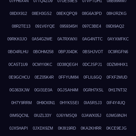
07FH6X4N
07TQ4ZU9
07UES9ES
07VPTDH1
08B99MM7
08DIX912
08EH3GS2
08EKQPQ9
08G6A3PD
08HJRZKG
08R2TE13
091V6YQE
0959345H
097C3BE4
09DI9AQ2
09RKK0JO
0A54G2WE
0A7RXWXI
0AG4NTTC
0AYXMFKC
0BO4RLHU
0BOHM258
0BPJ04DK
0BSHJVOT
0C9RGFN6
0CA5T1U9
0CMYI0KC
0D38QEGH
0DCJSPJ1
0DZMHHX1
0E9GCHCU
0EZ05K4R
0FFYUM84
0FLIL6GQ
0FXF2MUD
0G363XJW
0GI31E0A
0GJSAH4M
0GRH7XSL
0H17NT32
0H7Y9RRM
0H9OI0N1
0HYK5SEI
0IA5RSJ3
0IF4Y4UQ
0IM5QCNL
0IUZL33Y
0J6YMSQ9
0JAWX05J
0JMG9NJH
0JX5HAPI
0JXDX9ZM
0K8I19RD
0KA2KHRR
0KCE9EJG