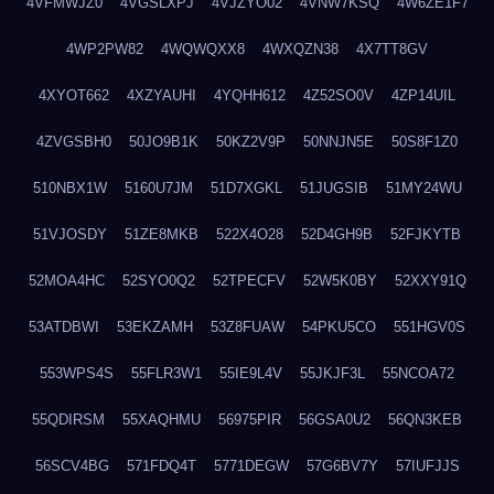
4VFMWJZ0
4VGSLXPJ
4VJZYO02
4VNW7KSQ
4W6ZE1F7
4WP2PW82
4WQWQXX8
4WXQZN38
4X7TT8GV
4XYOT662
4XZYAUHI
4YQHH612
4Z52SO0V
4ZP14UIL
4ZVGSBH0
50JO9B1K
50KZ2V9P
50NNJN5E
50S8F1Z0
510NBX1W
5160U7JM
51D7XGKL
51JUGSIB
51MY24WU
51VJOSDY
51ZE8MKB
522X4O28
52D4GH9B
52FJKYTB
52MOA4HC
52SYO0Q2
52TPECFV
52W5K0BY
52XXY91Q
53ATDBWI
53EKZAMH
53Z8FUAW
54PKU5CO
551HGV0S
553WPS4S
55FLR3W1
55IE9L4V
55JKJF3L
55NCOA72
55QDIRSM
55XAQHMU
56975PIR
56GSA0U2
56QN3KEB
56SCV4BG
571FDQ4T
5771DEGW
57G6BV7Y
57IUFJJS