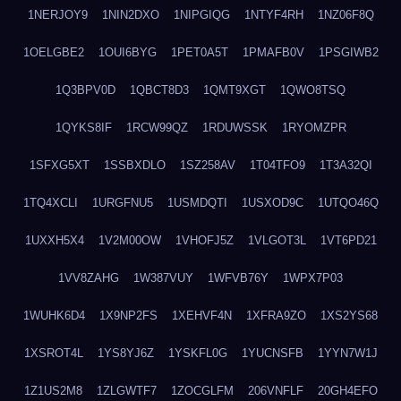
1NERJOY9
1NIN2DXO
1NIPGIQG
1NTYF4RH
1NZ06F8Q
1OELGBE2
1OUI6BYG
1PET0A5T
1PMAFB0V
1PSGIWB2
1Q3BPV0D
1QBCT8D3
1QMT9XGT
1QWO8TSQ
1QYKS8IF
1RCW99QZ
1RDUWSSK
1RYOMZPR
1SFXG5XT
1SSBXDLO
1SZ258AV
1T04TFO9
1T3A32QI
1TQ4XCLI
1URGFNU5
1USMDQTI
1USXOD9C
1UTQO46Q
1UXXH5X4
1V2M00OW
1VHOFJ5Z
1VLGOT3L
1VT6PD21
1VV8ZAHG
1W387VUY
1WFVB76Y
1WPX7P03
1WUHK6D4
1X9NP2FS
1XEHVF4N
1XFRA9ZO
1XS2YS68
1XSROT4L
1YS8YJ6Z
1YSKFL0G
1YUCNSFB
1YYN7W1J
1Z1US2M8
1ZLGWTF7
1ZOCGLFM
206VNFLF
20GH4EFO