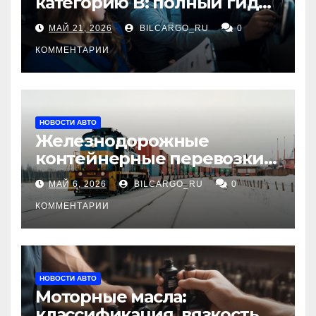
категорию В: полный гид
для будущих водителей
МАЙ 21, 2026
BILCARGO_RU
0
КОММЕНТАРИИ
НОВОСТИ АВТО
Железнодорожные
контейнерные перевозки
из Китая в Россию:
МАЙ 6, 2026
BILCARGO_RU
0
маршруты, сроки и
требования
КОММЕНТАРИИ
НОВОСТИ АВТО
Моторные масла:
классификация, вязкость и