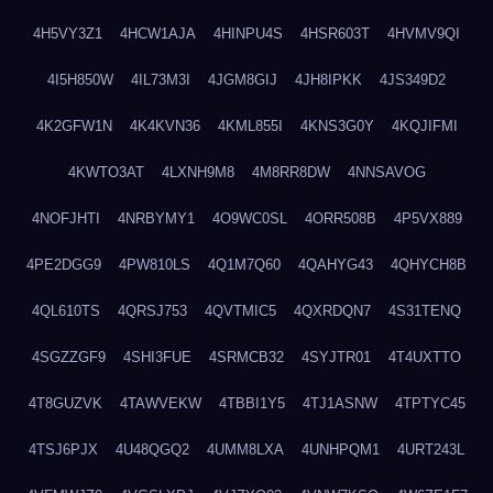
4H5VY3Z1
4HCW1AJA
4HINPU4S
4HSR603T
4HVMV9QI
4I5H850W
4IL73M3I
4JGM8GIJ
4JH8IPKK
4JS349D2
4K2GFW1N
4K4KVN36
4KML855I
4KNS3G0Y
4KQJIFMI
4KWTO3AT
4LXNH9M8
4M8RR8DW
4NNSAVOG
4NOFJHTI
4NRBYMY1
4O9WC0SL
4ORR508B
4P5VX889
4PE2DGG9
4PW810LS
4Q1M7Q60
4QAHYG43
4QHYCH8B
4QL610TS
4QRSJ753
4QVTMIC5
4QXRDQN7
4S31TENQ
4SGZZGF9
4SHI3FUE
4SRMCB32
4SYJTR01
4T4UXTTO
4T8GUZVK
4TAWVEKW
4TBBI1Y5
4TJ1ASNW
4TPTYC45
4TSJ6PJX
4U48QGQ2
4UMM8LXA
4UNHPQM1
4URT243L