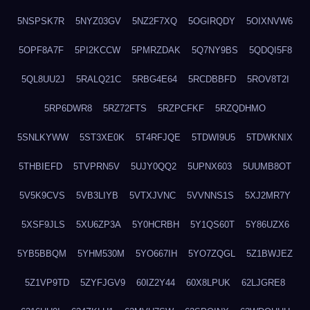
5NSPSK7R
5NYZ03GV
5NZ2F7XQ
5OGIRQDY
5OIXNVW6
5OPF8A7F
5PI2KCCW
5PMRZDAK
5Q7NY9BS
5QDQI5F8
5QL8UU2J
5RALQ21C
5RBG4E64
5RCDBBFD
5ROV8T2I
5RP6DWR8
5RZ72FTS
5RZPCFKF
5RZQDHMO
5SNLKYWW
5ST3XE0K
5T4RFJQE
5TDWI9U5
5TDWKNIX
5THBIEFD
5TVPRN5V
5UJY0QQ2
5UPNX603
5UUMB8OT
5V5K9CVS
5VB3LIYB
5VTXJVNC
5VVNNS1S
5XJ2MR7Y
5XSF9JLS
5XU6ZP3A
5Y0HCRBH
5Y1QS60T
5Y86UZX6
5YB5BBQM
5YHM530M
5YO667IH
5YO7ZQGL
5Z1BWJEZ
5Z1VP9TD
5ZYFJGV9
60IZ2Y44
60X8LPUK
62LJGRE8