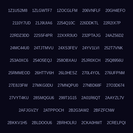
1Z1US2M8
1ZLGWTF7
1ZOCGLFM
206VNFLF
20GH4EFO
2110Y7UD
21J9UIA6
2254Q10C
226DDKTL
22R2IX7P
22RDZ3DD
22S5F4PR
22XXR3UO
232PTAJG
24AZ56D2
24MC44U0
24TJTMVU
24XS3FEV
24YV1LVI
252T7VNK
253A0XC6
254O5EQJ
258OBXAU
25JR0XCH
25Q8956U
25RMMEOD
26HTTV6H
26L0HESZ
270L4YOL
276UFPNM
27E8J3FW
27MKG0DU
27MNQPU0
27NBD68F
27O3D674
27VYT4KU
28SMQGU6
299T1G15
2A01R6QT
2AAYZL7V
2AFJGVZY
2ATPPOCH
2B2G3AW2
2BFZFCNW
2BKKV1H5
2BLDOOU6
2BRHOLRJ
2CKA0HWT
2CRELPQI