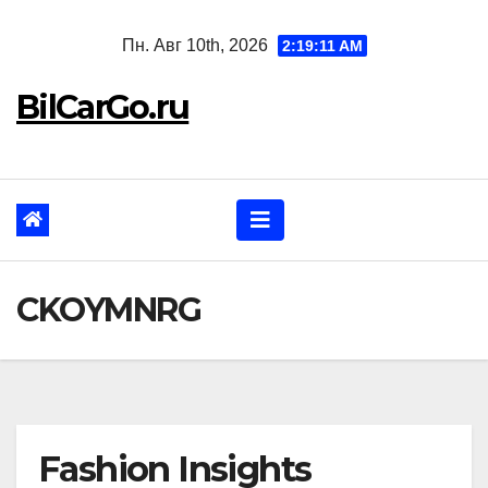
Перейти
Пн. Авг 10th, 2026
2:19:12 AM
к
содержанию
BilCarGo.ru
CKOYMNRG
Fashion Insights