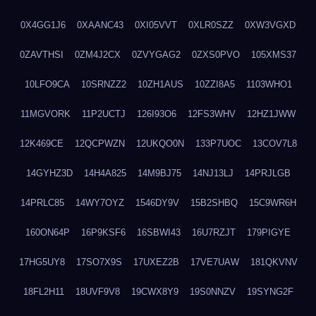
0X4GG1J6
0XAANC43
0XI05VVT
0XLR0SZZ
0XW3VGXD
0ZAVTHSI
0ZM4J2CX
0ZVYGAG2
0ZXS0PVO
105XMS37
10LFO9CA
10SRNZZ2
10ZH1AUS
10ZZI8A5
1103WHO1
11MGVORK
11P2UCTJ
126I93O6
12FS3WHV
12HZ1JWW
12K469CE
12QCPWZN
12UKQO0N
133P7UOC
13COV7L8
14GYHZ3D
14H4A825
14M9BJ75
14NJ13LJ
14PRJLGB
14PRLC85
14WY7OYZ
1546DY9V
15B2SHBQ
15C9WR6H
160ON64P
16P9KSF6
16SBWI43
16U7RZJT
179PIGYE
17HG5UY8
17SO7X9S
17UXEZ2B
17VE7UAW
181QKVNV
18FL2H11
18UVF9V8
19CWX8Y9
19S0NNZV
19SYNG2F