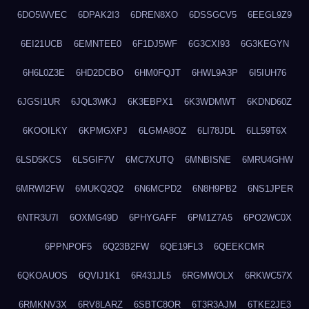
6DO5WVEC
6DPAK2I3
6DREN8XO
6DSSGCV5
6EEGL9Z9
6EI21UCB
6EMNTEE0
6F1DJ5WF
6G3CXI93
6G3KEGYN
6H6L0Z3E
6HD2DCBO
6HM0FQJT
6HWL9A3P
6I5IUH76
6JGSI1UR
6JQL3WKJ
6K3EBPX1
6K3WDMWT
6KDND60Z
6KOOILKY
6KPMGXPJ
6LGMA8OZ
6LI78JDL
6LL59T6X
6LSD5KCS
6LSGIF7V
6MC7XUTQ
6MNBISNE
6MRU4GHW
6MRWI2FW
6MUKQ2Q2
6N6MCPD2
6N8H9PB2
6NS1JPER
6NTR3U7I
6OXMG49D
6PHYGAFF
6PM1Z7A5
6PO2WC0X
6PPNPOF5
6Q23B2FW
6QE19FL3
6QEEKCMR
6QKOAUOS
6QVIJ1K1
6R431JL5
6RGMWOLX
6RKWC57X
6RMKNV3X
6RV8LARZ
6SBTC8OR
6T3R3AJM
6TKE2JE3