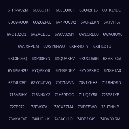
6TPRWJZM
6U06OJTH
6UJEQ0CF
6UQ42P16
6UTK14DG
6UU9ROQK
6UZUZF6L
6V4POCW2
6V6FZLKN
6VJVHI57
6VQ1DZQ1
6VZACB5E
6W0V02MY
6W1CRLU0
6WAOIUX0
6WJXFPEM
6WSY8NWU
6XFR4OTY
6XIHLDTU
6XL3E0EQ
6XP30R7N
6XQUAXFV
6XUCD56H
6XVXTC5I
6Y6PMH2U
6YQP5Y4L
6YR8PDRZ
6YY0PXBC
6ZISH1A0
6ZT4UC5F
6ZYCUFVQ
70T7NVVN
70V1YKH3
711BHOSD
713M5IHY
718NNXY2
71H5RDOO
71UQJY58
725P81XE
727P972L
72FW37AL
73CXZZM4
73IDZEWO
73UTNHIP
73VKAF4E
740HGIUK
745ACL1O
74DPJX4S
74DVDXRM