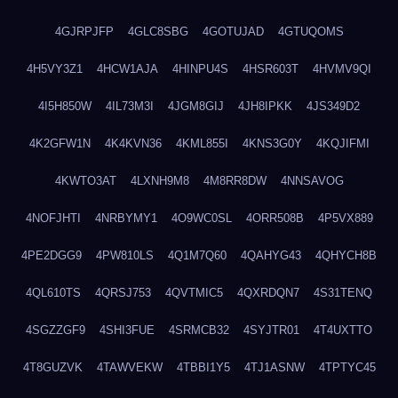
4GJRPJFP
4GLC8SBG
4GOTUJAD
4GTUQOMS
4H5VY3Z1
4HCW1AJA
4HINPU4S
4HSR603T
4HVMV9QI
4I5H850W
4IL73M3I
4JGM8GIJ
4JH8IPKK
4JS349D2
4K2GFW1N
4K4KVN36
4KML855I
4KNS3G0Y
4KQJIFMI
4KWTO3AT
4LXNH9M8
4M8RR8DW
4NNSAVOG
4NOFJHTI
4NRBYMY1
4O9WC0SL
4ORR508B
4P5VX889
4PE2DGG9
4PW810LS
4Q1M7Q60
4QAHYG43
4QHYCH8B
4QL610TS
4QRSJ753
4QVTMIC5
4QXRDQN7
4S31TENQ
4SGZZGF9
4SHI3FUE
4SRMCB32
4SYJTR01
4T4UXTTO
4T8GUZVK
4TAWVEKW
4TBBI1Y5
4TJ1ASNW
4TPTYC45