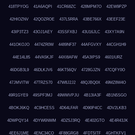
418TPYOG
41A6AQPI
41CR68ZC
428MPM7O
42EW9PZP
42HIOZNV
42QOZROE
437L5RRA
43BE766X
43EEF23E
43IP3TZ3
43OJ1AEY
43SSFXBJ
43U16JLC
43XY7A9N
441OKOJO
4474ZR0W
4489NF37
44AFGVXY
44CGH1H9
44E14L85
44VA5KJF
44XI8AFW
45A3IPS9
4601IURZ
46DGB3L9
46DLKJV6
46KT56QV
4728GJZN
47CQFY0O
47JMVITW
47TRZS70
47W8J2J2
48QJBQ0X
49MZ8W4O
49R1GYE9
49SPF3MJ
49WWVPJU
4B13IA3F
4B1N5SGO
4BOKJ6KQ
4C9HCESS
4D64LFAR
4D90P4CC
4DV2LKB3
4DWPQY14
4DYW6NWM
4DZ5J3RQ
4E402GTO
4E4R43JK
4EE6J1ME
4ENC34CO
4F88GRG8
4FDT5ITF
4GHTKFV1