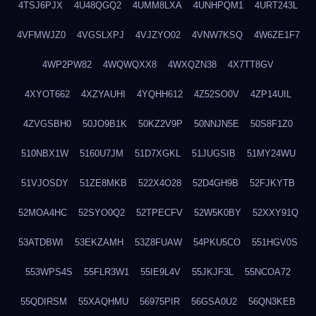
4TSJ6PJX
4U48QGQ2
4UMM8LXA
4UNHPQM1
4URT243L
4VFMWJZ0
4VGSLXPJ
4VJZYO02
4VNW7KSQ
4W6ZE1F7
4WP2PW82
4WQWQXX8
4WXQZN38
4X7TT8GV
4XYOT662
4XZYAUHI
4YQHH612
4Z52SO0V
4ZP14UIL
4ZVGSBH0
50JO9B1K
50KZ2V9P
50NNJN5E
50S8F1Z0
510NBX1W
5160U7JM
51D7XGKL
51JUGSIB
51MY24WU
51VJOSDY
51ZE8MKB
522X4O28
52D4GH9B
52FJKYTB
52MOA4HC
52SYO0Q2
52TPECFV
52W5K0BY
52XXY91Q
53ATDBWI
53EKZAMH
53Z8FUAW
54PKU5CO
551HGV0S
553WPS4S
55FLR3W1
55IE9L4V
55JKJF3L
55NCOA72
55QDIRSM
55XAQHMU
56975PIR
56GSA0U2
56QN3KEB