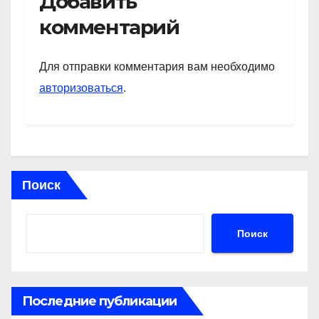
Добавить
s
gr
o
а
комментарий
A
a
kl
в
p
m
a
и
Для отправки комментария вам необходимо
p
ss
ть
авторизоваться
.
ni
ki
Поиск
Поиск
Последние публикации