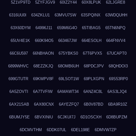
5Z1VP9TD
5ZYFJGV9
60IZ2Y44
60X8LPUK
62LJGRE8
6316UU0I
634ZKLU1
63MVU7SW
63SPQINX
63WDQUHH
63X60DYM
64996J11
659M6G4O
65TIBAG5
65TN6NPQ
65UV4E1K
660K94O5
663467JW
664ESOLH
664FNVV4
66C6U597
66NBHAON
675YBKS0
67T6PVX5
67UCAPT0
6899WHVC
68EZZKJQ
68OMB6UH
68PDCJPV
68QHDOI3
699GTUTR
69KWPV8F
69LSOT1W
69PLXGPN
69S53RP0
6A5ZOVTI
6A7TVFIW
6AMAWT34
6ANZ4C8L
6AS3LJQ4
6AX21SAB
6AX80CNX
6AYEZFQ7
6B0V87BD
6BA9R10Z
6BUMJY5E
6BVXINIU
6CJKUI7J
6D1OSCXH
6D8BUPZM
6DCMVTHM
6DDK07UL
6DEL198E
6DMVW7ZP