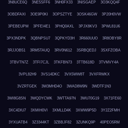
3N8UCE6Q
3NE5SFF6
3NH0FX33
3NISGAEP
3O3KQQ4F
3OBDFAXI
3OE9P0KI
3OPSZTYE
3OSK46GW
3P20H0VW
3PEBEUPM
3PFEI4E1
3PHQ0AXL
3PJX8KV3
3PWL81U6
3PX3NDPK
3QBNPSU7
3QPKYD3H
3R660UUO
3R8OBY8R
3RJJOB51
3RM5TAUQ
3RV0N612
3SRBQEDJ
3SXFZOBA
3TBVTN7Z
3TFI7CJL
3TKFBN73
3TTB618D
3TVMVY4A
3VPL82H9
3VS14DKC
3VX5WW8T
3VXFRWKX
3VZRTGEK
3W3MHD4O
3WAD8W9N
3WDTF1N3
3WI8G8SN
3WQDYCWK
3WTTA97N
3WU70G19
3X71FE60
3XC4DIU7
3XMIH0VI
3XMLLD4K
3XWW9P5D
3Y2Z2FMH
3YXUATB4
3Z3344KT
3ZBBJF82
3ZUNKQ9P
40PEO5RM