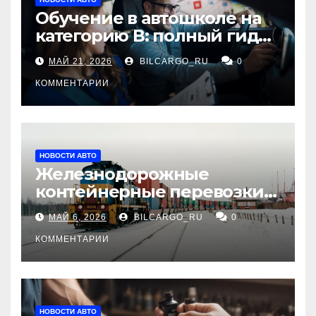
Обучение в автошколе на
категорию В: полный гид
для будущих водителей
МАЙ 21, 2026
BILCARGO_RU
0
КОММЕНТАРИИ
НОВОСТИ АВТО
Железнодорожные
контейнерные перевозки
из Китая в Россию:
МАЙ 6, 2026
BILCARGO_RU
0
маршруты, сроки и
требования
КОММЕНТАРИИ
НОВОСТИ АВТО