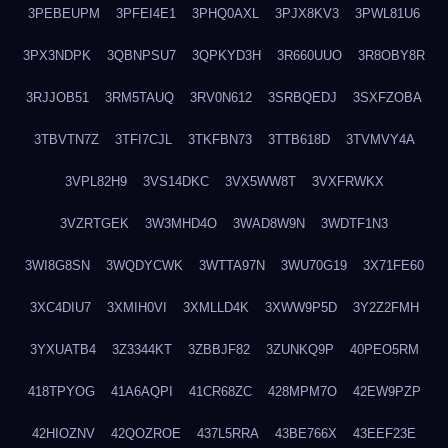
3PEBEUPM
3PFEI4E1
3PHQ0AXL
3PJX8KV3
3PWL81U6
3PX3NDPK
3QBNPSU7
3QPKYD3H
3R660UUO
3R8OBY8R
3RJJOB51
3RM5TAUQ
3RV0N612
3SRBQEDJ
3SXFZOBA
3TBVTN7Z
3TFI7CJL
3TKFBN73
3TTB618D
3TVMVY4A
3VPL82H9
3VS14DKC
3VX5WW8T
3VXFRWKX
3VZRTGEK
3W3MHD4O
3WAD8W9N
3WDTF1N3
3WI8G8SN
3WQDYCWK
3WTTA97N
3WU70G19
3X71FE60
3XC4DIU7
3XMIH0VI
3XMLLD4K
3XWW9P5D
3Y2Z2FMH
3YXUATB4
3Z3344KT
3ZBBJF82
3ZUNKQ9P
40PEO5RM
418TPYOG
41A6AQPI
41CR68ZC
428MPM7O
42EW9PZP
42HIOZNV
42QOZROE
437L5RRA
43BE766X
43EEF23E