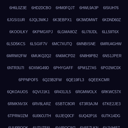
6H6L0Z3E
6HD2DCBO
6HM0FQJT
6HWL9A3P
6I5IUH76
6JGSI1UR
6JQL3WKJ
6K3EBPX1
6K3WDMWT
6KDND60Z
6KOOILKY
6KPMGXPJ
6LGMA8OZ
6LI78JDL
6LL59T6X
6LSD5KCS
6LSGIF7V
6MC7XUTQ
6MNBISNE
6MRU4GHW
6MRWI2FW
6MUKQ2Q2
6N6MCPD2
6N8H9PB2
6NS1JPER
6NTR3U7I
6OXMG49D
6PHYGAFF
6PM1Z7A5
6PO2WC0X
6PPNPOF5
6Q23B2FW
6QE19FL3
6QEEKCMR
6QKOAUOS
6QVIJ1K1
6R431JL5
6RGMWOLX
6RKWC57X
6RMKNV3X
6RV8LARZ
6SBTC8OR
6T3R3AJM
6TKE2JE3
6TPRWJZM
6U06OJTH
6UJEQ0CF
6UQ42P16
6UTK14DG
6UU9ROQK
6UZUZF6L
6V4POCW2
6V6FZLKN
6VJVHI57