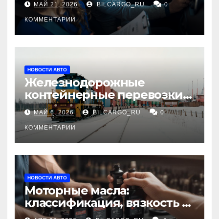
МАЙ 21, 2026
BILCARGO_RU
0
КОММЕНТАРИИ
НОВОСТИ АВТО
Железнодорожные
контейнерные перевозки
из Китая в Россию:
МАЙ 6, 2026
BILCARGO_RU
0
маршруты, сроки и
требования
КОММЕНТАРИИ
НОВОСТИ АВТО
Моторные масла:
классификация, вязкость и
рекомендации по выбору