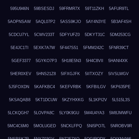
595U946N
59BSESDJ
59FRMR7X
59T11ZKH
5AFUR9TL
5AOPNSAW
5AQL07P2
5ASS9KJO
5AY4N3YE
5B3AF4SH
5CDCU7YL
5CWV233T
5DFYUFZ0
5DKYT31C
5DM253CG
5E4JC1TI
5EXK7A7W
5F447S51
5FMM242C
5FNR39CT
5GEF3377
5GYKO7P3
5H18E5N3
5H4C8VII
5HANI4XK
5HER0XEV
5HNS21Z8
5IFXGJFK
5IITXOZY
5IVSLWGV
5J5FOXDN
5KAFKBC4
5KEFVRBK
5KFBILGV
5KP635PE
5KSAQAB8
5KT1DCUW
5KZYHXKG
5L1KPI2V
5L515L3S
5LCKQGH7
5LOVPA8C
5LY0K9GU
5M4U4YA3
5M8JMWFU
5MC4C6M0
5MOLUGED
5NCKLFPQ
5NI5PO7L
5NROBV9R
5NSPSK7R
5NYZ03GV
5NZ2F7XQ
5OGIRQDY
5OIXNVW6