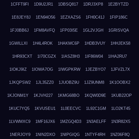
1CFFT9FI
1D9U2JR1
1DBSQ817
1DRJ3XP8
1E2BYTZD
1E8JEY8J
1EN94O56
1EZXAZS6
1FH0C41J
1FIP186C
1FJ0BB6J
1FM8AVFQ
1FP03I5E
1GL2VJGH
1GRISVQA
1GWILLXI
1H4L4ROK
1HAKMC6P
1HDB3VUY
1HHJEK58
1HR93CXT
1I70CGZX
1IASZ8H3
1IF86W04
1IHA2RU7
1IOKJ9IZ
1IOWA7OG
1IWGPKRW
1JEZBYO7
1JFVZL7X
1JKQPSW2
1JL35ZZ0
1JUOBZ9U
1JZ9UNM8
1K1OOBX2
1KJONM1Y
1KJVH227
1KMG68BO
1KQW0D9E
1KUB22OP
1KUC7YQ5
1KVUSEU1
1L0EECVC
1L92C1GM
1LO2KT45
1LVWMXC9
1MF16JX6
1MZGQ4D3
1N3AELFF
1N3R82X5
1NERJOY9
1NIN2DXO
1NIPGIQG
1NTYF4RH
1NZ06F8Q