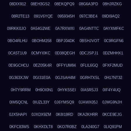
08DIX912
08EH3GS2
08EKQPQ9
08G6A3PD
08HJRZKG
08R2TE13
091V6YQE
0959345H
097C3BE4
09DI9AQ2
09RKK0JO
0A54G2WE
0A7RXWXI
0AG4NTTC
0AYXMFKC
0BO4RLHU
0BOHM258
0BPJ04DK
0BSHJVOT
0C9RGFN6
0CA5T1U9
0CMYI0KC
0D38QEGH
0DCJSPJ1
0DZMHHX1
0E9GCHCU
0EZ05K4R
0FFYUM84
0FLIL6GQ
0FXF2MUD
0G363XJW
0GI31E0A
0GJSAH4M
0GRH7XSL
0H17NT32
0H7Y9RRM
0H9OI0N1
0HYK5SEI
0IA5RSJ3
0IF4Y4UQ
0IM5QCNL
0IUZL33Y
0J6YMSQ9
0JAWX05J
0JMG9NJH
0JX5HAPI
0JXDX9ZM
0K8I19RD
0KA2KHRR
0KCE9EJG
0KFC83WS
0KHXDLT8
0KO7R0BZ
0LA240G7
0LIQ91PM