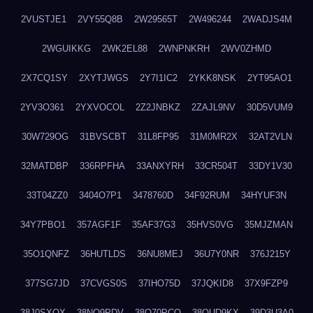
2VUSTJE1
2VY55Q8B
2W29565T
2W496244
2WADJS4M
2WGUIKKG
2WK2EL88
2WNPNKRH
2WV0ZHMD
2X7CQ1SY
2XYTJWGS
2Y7I1IC2
2YKK8NSK
2YT95AO1
2YV3O361
2YXVOCOL
2Z2JNBKZ
2ZAJL9NV
30D5VUM9
30W729OG
31BVSCBT
31L8FP95
31M0MR2X
32AT2VLN
32MATDBP
336RPFHA
33ANXYRH
33CR504T
33DY1V30
33T04ZZ0
3404O7P1
3478760D
34F92RUM
34HYUF3N
34Y7PBO1
357AGF1F
35AF37G3
35HVS0VG
35MJZMAN
35O1QNFZ
36HUTLDS
36NU8MEJ
36U7Y0NR
376J215Y
377SG7JD
37CVGS0S
37IHO75D
37JQKID8
37X9FZP9
38J0SXQX
38NQ9PDV
38O70PCO
38QUD9KX
39D3U3A0