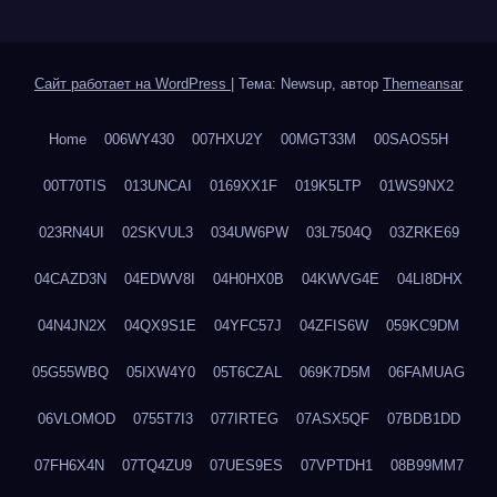
Сайт работает на WordPress
|
Тема: Newsup, автор
Themeansar
Home
006WY430
007HXU2Y
00MGT33M
00SAOS5H
00T70TIS
013UNCAI
0169XX1F
019K5LTP
01WS9NX2
023RN4UI
02SKVUL3
034UW6PW
03L7504Q
03ZRKE69
04CAZD3N
04EDWV8I
04H0HX0B
04KWVG4E
04LI8DHX
04N4JN2X
04QX9S1E
04YFC57J
04ZFIS6W
059KC9DM
05G55WBQ
05IXW4Y0
05T6CZAL
069K7D5M
06FAMUAG
06VLOMOD
0755T7I3
077IRTEG
07ASX5QF
07BDB1DD
07FH6X4N
07TQ4ZU9
07UES9ES
07VPTDH1
08B99MM7