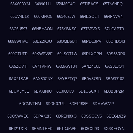
63X60DYM
64996J11
659M6G4O
65TIBAG5
65TN6NPQ
65UV4E1K
660K94O5
663467JW
664ESOLH
664FNVV4
66C6U597
66NBHAON
675YBKS0
67T6PVX5
67UCAPT0
6899WHVC
68EZZKJQ
68OMB6UH
68PDCJPV
68QHDOI3
699GTUTR
69KWPV8F
69LSOT1W
69PLXGPN
69S53RP0
6A5ZOVTI
6A7TVFIW
6AMAWT34
6ANZ4C8L
6AS3LJQ4
6AX21SAB
6AX80CNX
6AYEZFQ7
6B0V87BD
6BA9R10Z
6BUMJY5E
6BVXINIU
6CJKUI7J
6D1OSCXH
6D8BUPZM
6DCMVTHM
6DDK07UL
6DEL198E
6DMVW7ZP
6DO5WVEC
6DPAK2I3
6DREN8XO
6DSSGCV5
6EEGL9Z9
6EI21UCB
6EMNTEE0
6F1DJ5WF
6G3CXI93
6G3KEGYN