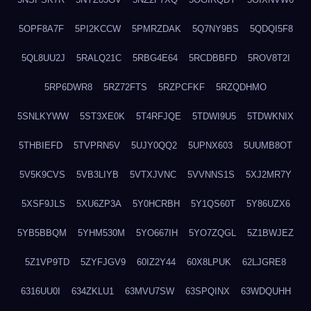
5OPF8A7F
5PI2KCCW
5PMRZDAK
5Q7NY9BS
5QDQI5F8
5QL8UU2J
5RALQ21C
5RBG4E64
5RCDBBFD
5ROV8T2I
5RP6DWR8
5RZ72FTS
5RZPCFKF
5RZQDHMO
5SNLKYWW
5ST3XE0K
5T4RFJQE
5TDWI9U5
5TDWKNIX
5THBIEFD
5TVPRN5V
5UJY0QQ2
5UPNX603
5UUMB8OT
5V5K9CVS
5VB3LIYB
5VTXJVNC
5VVNNS1S
5XJ2MR7Y
5XSF9JLS
5XU6ZP3A
5Y0HCRBH
5Y1QS60T
5Y86UZX6
5YB5BBQM
5YHM530M
5YO667IH
5YO7ZQGL
5Z1BWJEZ
5Z1VP9TD
5ZYFJGV9
60IZ2Y44
60X8LPUK
62LJGRE8
6316UU0I
634ZKLU1
63MVU7SW
63SPQINX
63WDQUHH