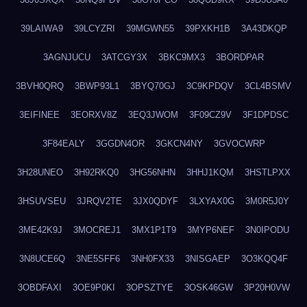
39LAIWA9
39LCYZRI
39MGWN55
39PXKH1B
3A43DKQP
3AGNJUCU
3ATCGY3X
3BKC9MX3
3BORDPAR
3BVH0QRQ
3BWP93L1
3BYQ70GJ
3C9KPDQV
3CL4BSMV
3EIFINEE
3EORXV8Z
3EQ3JWOM
3F09CZ9V
3F1DPDSC
3F84EALY
3GGDN4OR
3GKCN4NY
3GVOCWRP
3H28UNEO
3H92RKQ0
3HG56NHN
3HHJ1KQM
3HSTLPXX
3HSUVSEU
3JRQV2TE
3JX0QDYF
3LXYAX0G
3M0R5J0Y
3ME42K9J
3MOCREJ1
3MX1P1T9
3MYP6NEF
3N0IPODU
3N8UCE6Q
3NE5SFF6
3NH0FX33
3NISGAEP
3O3KQQ4F
3OBDFAXI
3OE9P0KI
3OPSZTYE
3OSK46GW
3P20H0VW