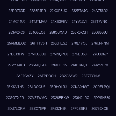
22RDZ3DD
22S5F4PR
22XXR3UO
232PTAJG
24AZ56D2
24MC44U0
24TJTMVU
24XS3FEV
24YV1LVI
252T7VNK
253A0XC6
254O5EQJ
258OBXAU
25JR0XCH
25Q8956U
25RMMEOD
26HTTV6H
26L0HESZ
270L4YOL
276UFPNM
27E8J3FW
27MKG0DU
27MNQPU0
27NBD68F
27O3D674
27VYT4KU
28SMQGU6
299T1G15
2A01R6QT
2AAYZL7V
2AFJGVZY
2ATPPOCH
2B2G3AW2
2BFZFCNW
2BKKV1H5
2BLDOOU6
2BRHOLRJ
2CKA0HWT
2CRELPQI
2CSOTXFR
2CVZ7WMG
2D26EBXW
2D942LRG
2DPSN680
2DU7LORM
2EZC76PR
2F53ZH8K
2FFJSSR3
2G789XQE