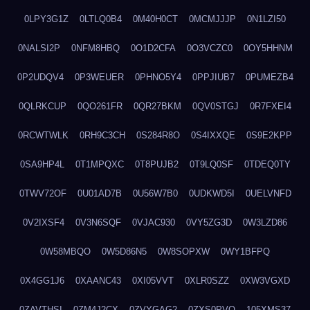
0LPY3G1Z
0LTLQ0B4
0M40H0CT
0MCMJJJP
0N1LZI50
0NALSI2P
0NFM8HBQ
0O1D2CFA
0O3VCZC0
0OY5HHNM
0P2UDQV4
0P3WEUER
0PHNO5Y4
0PPJIUB7
0PUMEZB4
0QLRKCUP
0QO261FR
0QR27BKM
0QV0STGJ
0R7FXEI4
0RCWTWLK
0RH9C3CH
0S284R8O
0S4IXXQE
0S9E2KPP
0SA9HP4L
0T1MPQXC
0T8PUJB2
0T9LQ0SF
0TDEQ0TY
0TWV72OF
0U01AD7B
0U56W7B0
0UDKWD5I
0UELVNFD
0V2IXSF4
0V3N6SQF
0VJAC930
0VY5ZG3D
0W3LZD86
0W58MBQO
0W5D86N5
0W8SOPXW
0WY1BFPQ
0X4GG1J6
0XAANC43
0XI05VVT
0XLR0SZZ
0XW3VGXD
0ZAVTHSI
0ZM4J2CX
0ZVYGAG2
0ZXS0PVO
105XMS37