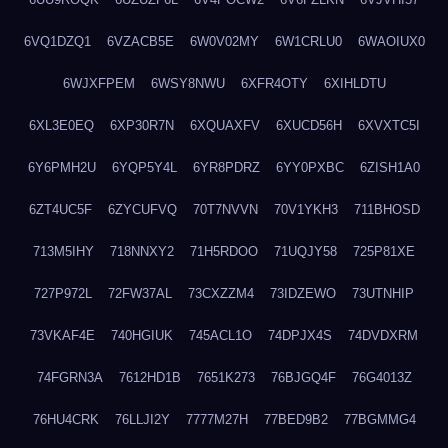
6VQ1DZQ1
6VZACB5E
6W0V02MY
6W1CRLU0
6WAOIUX0
6WJXFPEM
6WSY8NWU
6XFR4OTY
6XIHLDTU
6XL3E0EQ
6XP30R7N
6XQUAXFV
6XUCD56H
6XVXTC5I
6Y6PMH2U
6YQP5Y4L
6YR8PDRZ
6YY0PXBC
6ZISH1A0
6ZT4UC5F
6ZYCUFVQ
70T7NVVN
70V1YKH3
711BHOSD
713M5IHY
718NNXY2
71H5RDOO
71UQJY58
725P81XE
727P972L
72FW37AL
73CXZZM4
73IDZEWO
73UTNHIP
73VKAF4E
740HGIUK
745ACL1O
74DPJX4S
74DVDXRM
74FGRN3A
7612HD1B
7651K273
76BJGQ4F
76G4013Z
76HU4CRK
76LLJI2Y
7777M27H
77BED9B2
77BGMMG4