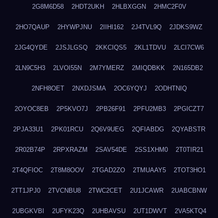
2G8M6D58
2HDT2UKH
2HLBXGGN
2HMC2F0V
2HO7QAUP
2HYWPJNU
2IIHI162
2J4TVL9Q
2JDKS9WZ
2JG4QYDE
2JSJLGSQ
2KKCIQS5
2KL1TDVU
2LCI7CW6
2LN9C5H3
2LVOI55N
2M7YMERZ
2MIQDBKK
2N165DB2
2NFH8OET
2NXDJSMA
2OC6YQYJ
2ODHTNIQ
2OYOC8EB
2P5KVO7J
2PB26F91
2PFU2MB3
2PGICZT7
2PJA33U1
2PK01RCU
2Q6V9UEG
2QFIABDG
2QYABSTR
2R02B74P
2RPXRAZM
2SAV54DE
2SS1XHM0
2T0TIR21
2T4QFIOC
2T8M8OOV
2TGAD2ZO
2TMUAAY5
2TOT3HO1
2TT1JPJ0
2TVCNBU8
2TWC2CET
2U1JCAWR
2UABCBNW
2UBGKVBI
2UFYK23Q
2UHBAVSU
2UT1DWVT
2VA5KTQ4