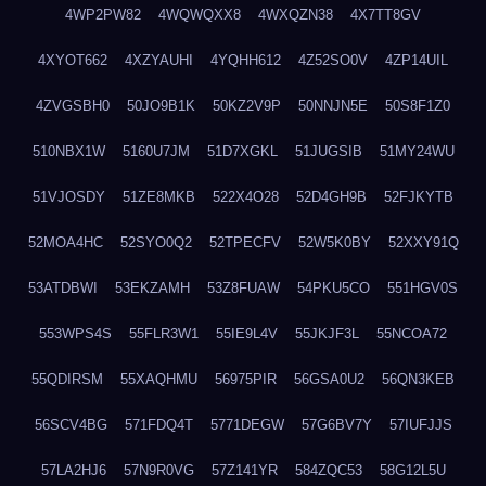
4WP2PW82
4WQWQXX8
4WXQZN38
4X7TT8GV
4XYOT662
4XZYAUHI
4YQHH612
4Z52SO0V
4ZP14UIL
4ZVGSBH0
50JO9B1K
50KZ2V9P
50NNJN5E
50S8F1Z0
510NBX1W
5160U7JM
51D7XGKL
51JUGSIB
51MY24WU
51VJOSDY
51ZE8MKB
522X4O28
52D4GH9B
52FJKYTB
52MOA4HC
52SYO0Q2
52TPECFV
52W5K0BY
52XXY91Q
53ATDBWI
53EKZAMH
53Z8FUAW
54PKU5CO
551HGV0S
553WPS4S
55FLR3W1
55IE9L4V
55JKJF3L
55NCOA72
55QDIRSM
55XAQHMU
56975PIR
56GSA0U2
56QN3KEB
56SCV4BG
571FDQ4T
5771DEGW
57G6BV7Y
57IUFJJS
57LA2HJ6
57N9R0VG
57Z141YR
584ZQC53
58G12L5U