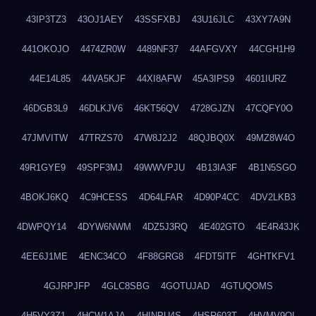
43IP3TZ3
43OJ1AEY
43SSFXBJ
43U16JLC
43XY7A9N
441OKOJO
4474ZR0W
4489NF37
44AFGVXY
44CGH1H9
44E14L85
44VA5KJF
44XI8AFW
45A3IPS9
4601IURZ
46DGB3L9
46DLKJV6
46KT56QV
4728GJZN
47CQFY0O
47JMVITW
47TRZS70
47W8J2J2
48QJBQ0X
49MZ8W4O
49R1GYE9
49SPF3MJ
49WWVPJU
4B13IA3F
4B1N5SGO
4BOKJ6KQ
4C9HCESS
4D64LFAR
4D90P4CC
4DV2LKB3
4DWPQY14
4DYW6NWM
4DZ5J3RQ
4E402GTO
4E4R43JK
4EE6J1ME
4ENC34CO
4F88GRG8
4FDT5ITF
4GHTKFV1
4GJRPJFP
4GLC8SBG
4GOTUJAD
4GTUQOMS
4H5VY3Z1
4HCW1AJA
4HINPU4S
4HSR603T
4HVMV9QI