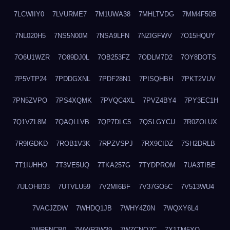
7LCWIIY0
7LVURME7
7M1UWA38
7MHLTVDG
7MM4F50B
7NL020H5
7NS5N00M
7NSA9LFN
7NZIGFWV
7O15HQUY
7O6U1WZR
7O89DJ0L
7OB253FZ
7ODLM7D2
7OY8DOTS
7P5VTP24
7PDDGXNL
7PDF28N1
7PISQHBH
7PKT2VUV
7PN5ZVPO
7PS4XQMK
7PVQC4XL
7PVZ4BY4
7PY3EC1H
7Q1VZL8M
7QAQLLVB
7QP7DLC5
7QSLGYCU
7R0ZOLUX
7R9IGDKD
7ROB1V3K
7RPZVSPJ
7RX9CIDZ
7SH2DRLB
7T1IUHHO
7T3VE5UQ
7TKA257G
7TYDPROM
7UA3TIBE
7ULOHB33
7UTVLU59
7V2MI6BF
7V37GO5C
7V513WU4
7VACJZDW
7WHDQ1JB
7WHY4Z0N
7WQXY6L4
7WRFNCB0
7WWR3W39
7WZCNQ7C
7X1TM5XQ