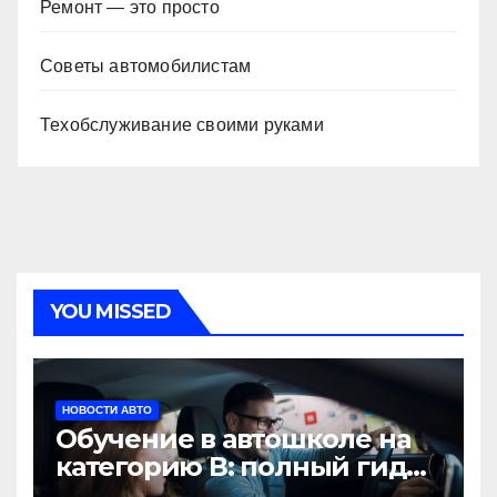
Ремонт — это просто
Советы автомобилистам
Техобслуживание своими руками
YOU MISSED
НОВОСТИ АВТО
Обучение в автошколе на
категорию В: полный гид
для будущих водителей