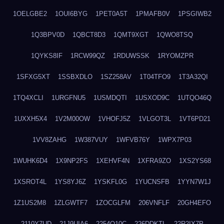
1OELGBE2
1OUI6BYG
1PET0A5T
1PMAFB0V
1PSGIWB2
1Q3BPV0D
1QBCT8D3
1QMT9XGT
1QWO8TSQ
1QYKS8IF
1RCW99QZ
1RDUWSSK
1RYOMZPR
1SFXG5XT
1SSBXDLO
1SZ258AV
1T04TFO9
1T3A32QI
1TQ4XCLI
1URGFNU5
1USMDQTI
1USXOD9C
1UTQO46Q
1UXXH5X4
1V2M00OW
1VHOFJ5Z
1VLGOT3L
1VT6PD21
1VV8ZAHG
1W387VUY
1WFVB76Y
1WPX7P03
1WUHK6D4
1X9NP2FS
1XEHVF4N
1XFRA9ZO
1XS2YS68
1XSROT4L
1YS8YJ6Z
1YSKFL0G
1YUCNSFB
1YYN7W1J
1Z1US2M8
1ZLGWTF7
1ZOCGLFM
206VNFLF
20GH4EFO
2110Y7UD
21J9UIA6
2254Q10C
226DDKTL
22R2IX7P