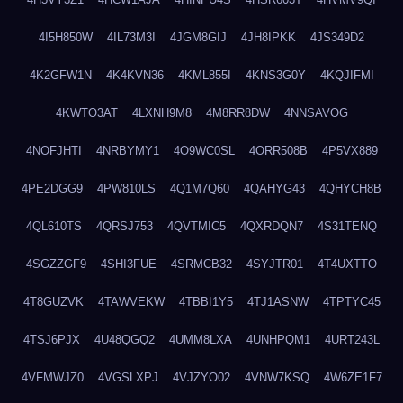
4I5H850W
4IL73M3I
4JGM8GIJ
4JH8IPKK
4JS349D2
4K2GFW1N
4K4KVN36
4KML855I
4KNS3G0Y
4KQJIFMI
4KWTO3AT
4LXNH9M8
4M8RR8DW
4NNSAVOG
4NOFJHTI
4NRBYMY1
4O9WC0SL
4ORR508B
4P5VX889
4PE2DGG9
4PW810LS
4Q1M7Q60
4QAHYG43
4QHYCH8B
4QL610TS
4QRSJ753
4QVTMIC5
4QXRDQN7
4S31TENQ
4SGZZGF9
4SHI3FUE
4SRMCB32
4SYJTR01
4T4UXTTO
4T8GUZVK
4TAWVEKW
4TBBI1Y5
4TJ1ASNW
4TPTYC45
4TSJ6PJX
4U48QGQ2
4UMM8LXA
4UNHPQM1
4URT243L
4VFMWJZ0
4VGSLXPJ
4VJZYO02
4VNW7KSQ
4W6ZE1F7