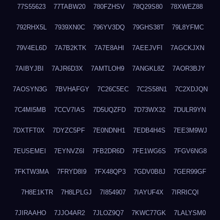
77S55623
77TABW20
780FZHSV
78Q29S80
78XWEZ88
792RHX5L
7939XN0C
796YV3DQ
79GHS38T
79L8YFMC
79V4EL6D
7A7B2KTK
7A7E8AHI
7AEEJVFI
7AGCKJXN
7AIBYJBI
7AJR6D3X
7AMTLOH9
7ANGKL8Z
7AOR3BJY
7AOSYN3G
7BVHAFGY
7C26C5EC
7C2S58N1
7C2XDJQN
7C4MI5MB
7CCV7IAS
7D5UQZFD
7D73WX32
7DULR9YN
7DXTFT0X
7DYZC5PF
7E0NDNH1
7EDB4H4S
7EE3M9WJ
7EUSEMEI
7EYNVZ6I
7FB2DR6D
7FE1WG6S
7FGV6NG8
7FKTW3MA
7FRYD8I9
7FX48QP3
7GDV0B8J
7GER99GF
7H8E1KTR
7H8LPLGJ
7I854907
7IAYUF4X
7IRRICQI
7JIRAAHO
7JJO4AR2
7JLOZ9Q7
7KWC77GK
7LALYSM0