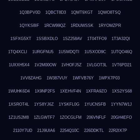
1Q3BPV0D
1QBCT8D3
1QMT9XGT
1QWO8TSQ
1QYKS8IF
1RCW99QZ
1RDUWSSK
1RYOMZPR
1SFXG5XT
1SSBXDLO
1SZ258AV
1T04TFO9
1T3A32QI
1TQ4XCLI
1URGFNU5
1USMDQTI
1USXOD9C
1UTQO46Q
1UXXH5X4
1V2M00OW
1VHOFJ5Z
1VLGOT3L
1VT6PD21
1VV8ZAHG
1W387VUY
1WFVB76Y
1WPX7P03
1WUHK6D4
1X9NP2FS
1XEHVF4N
1XFRA9ZO
1XS2YS68
1XSROT4L
1YS8YJ6Z
1YSKFL0G
1YUCNSFB
1YYN7W1J
1Z1US2M8
1ZLGWTF7
1ZOCGLFM
206VNFLF
20GH4EFO
2110Y7UD
21J9UIA6
2254Q10C
226DDKTL
22R2IX7P