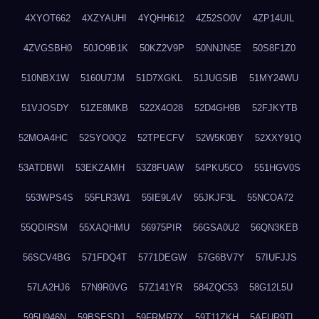
4XYOT662
4XZYAUHI
4YQHH612
4Z52SO0V
4ZP14UIL
4ZVGSBH0
50JO9B1K
50KZ2V9P
50NNJN5E
50S8F1Z0
510NBX1W
5160U7JM
51D7XGKL
51JUGSIB
51MY24WU
51VJOSDY
51ZE8MKB
522X4O28
52D4GH9B
52FJKYTB
52MOA4HC
52SYO0Q2
52TPECFV
52W5K0BY
52XXY91Q
53ATDBWI
53EKZAMH
53Z8FUAW
54PKU5CO
551HGV0S
553WPS4S
55FLR3W1
55IE9L4V
55JKJF3L
55NCOA72
55QDIRSM
55XAQHMU
56975PIR
56GSA0U2
56QN3KEB
56SCV4BG
571FDQ4T
5771DEGW
57G6BV7Y
57IUFJJS
57LA2HJ6
57N9R0VG
57Z141YR
584ZQC53
58G12L5U
595U946N
59BSESDJ
59FRMR7X
59T11ZKH
5AFUR9TL