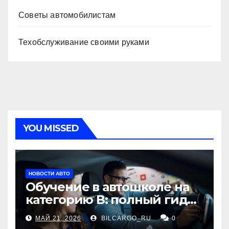
Советы автомобилистам
Техобслуживание своими руками
YOU MISSED
НОВОСТИ АВТО
Обучение в автошколе на
категорию В: полный гид
для будущих водителей
МАЙ 21, 2026
BILCARGO_RU
0