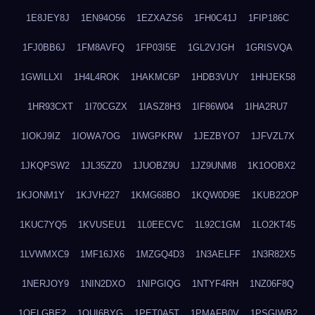
1E8JEY8J
1EN94O56
1EZXAZS6
1FH0C41J
1FIP186C
1FJ0BB6J
1FM8AVFQ
1FP03I5E
1GL2VJGH
1GRISVQA
1GWILLXI
1H4L4ROK
1HAKMC6P
1HDB3VUY
1HHJEK58
1HR93CXT
1I70CGZX
1IASZ8H3
1IF86W04
1IHA2RU7
1IOKJ9IZ
1IOWA7OG
1IWGPKRW
1JEZBYO7
1JFVZL7X
1JKQPSW2
1JL35ZZ0
1JUOBZ9U
1JZ9UNM8
1K1OOBX2
1KJONM1Y
1KJVH227
1KMG68BO
1KQW0D9E
1KUB22OP
1KUC7YQ5
1KVUSEU1
1L0EECVC
1L92C1GM
1LO2KT45
1LVWMXC9
1MF16JX6
1MZGQ4D3
1N3AELFF
1N3R82X5
1NERJOY9
1NIN2DXO
1NIPGIQG
1NTYF4RH
1NZ06F8Q
1OELGBE2
1OUI6BYG
1PET0A5T
1PMAFB0V
1PSGIWB2