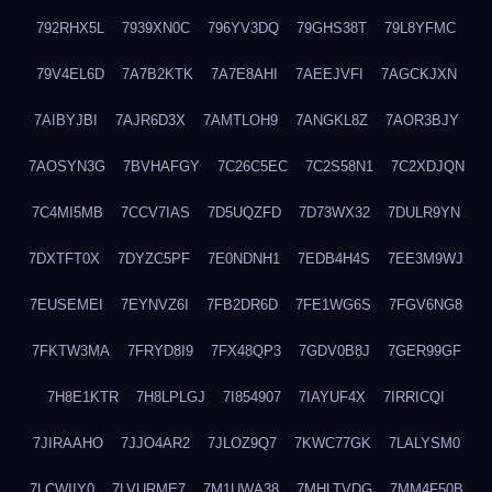
792RHX5L
7939XN0C
796YV3DQ
79GHS38T
79L8YFMC
79V4EL6D
7A7B2KTK
7A7E8AHI
7AEEJVFI
7AGCKJXN
7AIBYJBI
7AJR6D3X
7AMTLOH9
7ANGKL8Z
7AOR3BJY
7AOSYN3G
7BVHAFGY
7C26C5EC
7C2S58N1
7C2XDJQN
7C4MI5MB
7CCV7IAS
7D5UQZFD
7D73WX32
7DULR9YN
7DXTFT0X
7DYZC5PF
7E0NDNH1
7EDB4H4S
7EE3M9WJ
7EUSEMEI
7EYNVZ6I
7FB2DR6D
7FE1WG6S
7FGV6NG8
7FKTW3MA
7FRYD8I9
7FX48QP3
7GDV0B8J
7GER99GF
7H8E1KTR
7H8LPLGJ
7I854907
7IAYUF4X
7IRRICQI
7JIRAAHO
7JJO4AR2
7JLOZ9Q7
7KWC77GK
7LALYSM0
7LCWIIY0
7LVURME7
7M1UWA38
7MHLTVDG
7MM4F50B