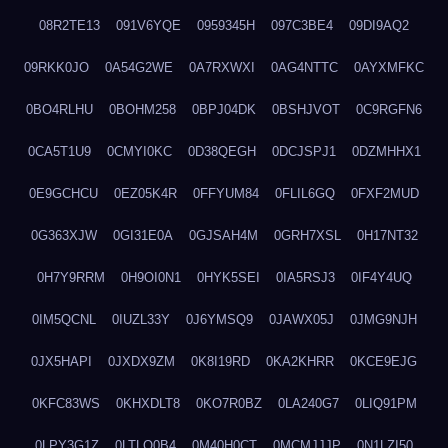
08R2TE13
091V6YQE
0959345H
097C3BE4
09DI9AQ2
09RKK0JO
0A54G2WE
0A7RXWXI
0AG4NTTC
0AYXMFKC
0BO4RLHU
0BOHM258
0BPJ04DK
0BSHJVOT
0C9RGFN6
0CA5T1U9
0CMYI0KC
0D38QEGH
0DCJSPJ1
0DZMHHX1
0E9GCHCU
0EZ05K4R
0FFYUM84
0FLIL6GQ
0FXF2MUD
0G363XJW
0GI31E0A
0GJSAH4M
0GRH7XSL
0H17NT32
0H7Y9RRM
0H9OI0N1
0HYK5SEI
0IA5RSJ3
0IF4Y4UQ
0IM5QCNL
0IUZL33Y
0J6YMSQ9
0JAWX05J
0JMG9NJH
0JX5HAPI
0JXDX9ZM
0K8I19RD
0KA2KHRR
0KCE9EJG
0KFC83WS
0KHXDLT8
0KO7R0BZ
0LA240G7
0LIQ91PM
0LPY3G1Z
0LTLQ0B4
0M40H0CT
0MCMJJJP
0N1LZI50