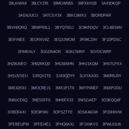
39LAIWA9
39LCYZRI
39MGWN55
39PXKH1B
3A43DKQP
3AGNJUCU
3ATCGY3X
3BKC9MX3
3BORDPAR
3BVH0QRQ
3BWP93L1
3BYQ70GJ
3C9KPDQV
3CL4BSMV
3EIFINEE
3EORXV8Z
3EQ3JWOM
3F09CZ9V
3F1DPDSC
3F84EALY
3GGDN4OR
3GKCN4NY
3GVOCWRP
3H28UNEO
3H92RKQ0
3HG56NHN
3HHJ1KQM
3HSTLPXX
3HSUVSEU
3JRQV2TE
3JX0QDYF
3LXYAX0G
3M0R5J0Y
3ME42K9J
3MOCREJ1
3MX1P1T9
3MYP6NEF
3N0IPODU
3N8UCE6Q
3NE5SFF6
3NH0FX33
3NISGAEP
3O3KQQ4F
3OBDFAXI
3OE9P0KI
3OPSZTYE
3OSK46GW
3P20H0VW
3PEBEUPM
3PFEI4E1
3PHQ0AXL
3PJX8KV3
3PWL81U6