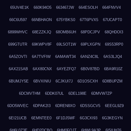
65UV4E1K
660K94O5
663467JW
664ESOLH
664FNVV4
66C6U597
66NBHAON
675YBKS0
67T6PVX5
67UCAPT0
6899WHVC
68EZZKJQ
68OMB6UH
68PDCJPV
68QHDOI3
699GTUTR
69KWPV8F
69LSOT1W
69PLXGPN
69S53RP0
6A5ZOVTI
6A7TVFIW
6AMAWT34
6ANZ4C8L
6AS3LJQ4
6AX21SAB
6AX80CNX
6AYEZFQ7
6B0V87BD
6BA9R10Z
6BUMJY5E
6BVXINIU
6CJKUI7J
6D1OSCXH
6D8BUPZM
6DCMVTHM
6DDK07UL
6DEL198E
6DMVW7ZP
6DO5WVEC
6DPAK2I3
6DREN8XO
6DSSGCV5
6EEGL9Z9
6EI21UCB
6EMNTEE0
6F1DJ5WF
6G3CXI93
6G3KEGYN
6H6L0Z3E
6HD2DCBO
6HM0FQJT
6HWL9A3P
6I5IUH76