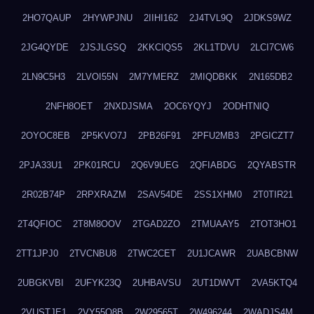
2HO7QAUP
2HYWPJNU
2IIHI162
2J4TVL9Q
2JDKS9WZ
2JG4QYDE
2JSJLGSQ
2KKCIQS5
2KL1TDVU
2LCI7CW6
2LN9C5H3
2LVOI55N
2M7YMERZ
2MIQDBKK
2N165DB2
2NFH8OET
2NXDJSMA
2OC6YQYJ
2ODHTNIQ
2OYOC8EB
2P5KVO7J
2PB26F91
2PFU2MB3
2PGICZT7
2PJA33U1
2PK01RCU
2Q6V9UEG
2QFIABDG
2QYABSTR
2R02B74P
2RPXRAZM
2SAV54DE
2SS1XHM0
2T0TIR21
2T4QFIOC
2T8M8OOV
2TGAD2ZO
2TMUAAY5
2TOT3HO1
2TT1JPJ0
2TVCNBU8
2TWC2CET
2U1JCAWR
2UABCBNW
2UBGKVBI
2UFYK23Q
2UHBAVSU
2UT1DWVT
2VA5KTQ4
2VUSTJE1
2VY55Q8B
2W29565T
2W496244
2WADJS4M