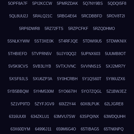
5OPF8A7F
5PI2KCCW
5PMRZDAK
5Q7NY9BS
5QDQI5F8
5QL8UU2J
5RALQ21C
5RBG4E64
5RCDBBFD
5ROV8T2I
5RP6DWR8
5RZ72FTS
5RZPCFKF
5RZQDHMO
5SNLKYWW
5ST3XE0K
5T4RFJQE
5TDWI9U5
5TDWKNIX
5THBIEFD
5TVPRN5V
5UJY0QQ2
5UPNX603
5UUMB8OT
5V5K9CVS
5VB3LIYB
5VTXJVNC
5VVNNS1S
5XJ2MR7Y
5XSF9JLS
5XU6ZP3A
5Y0HCRBH
5Y1QS60T
5Y86UZX6
5YB5BBQM
5YHM530M
5YO667IH
5YO7ZQGL
5Z1BWJEZ
5Z1VP9TD
5ZYFJGV9
60IZ2Y44
60X8LPUK
62LJGRE8
6316UU0I
634ZKLU1
63MVU7SW
63SPQINX
63WDQUHH
63X60DYM
64996J11
659M6G4O
65TIBAG5
65TN6NPQ