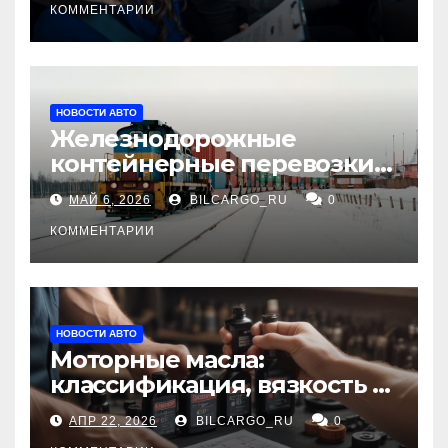
КОММЕНТАРИИ
НОВОСТИ АВТО
Железнодорожные
контейнерные перевозки
из Китая в Россию:
МАЙ 6, 2026
BILCARGO_RU
0
маршруты, сроки и
требования
КОММЕНТАРИИ
НОВОСТИ АВТО
Моторные масла:
классификация, вязкость и
рекомендации по выбору
АПР 22, 2026
BILCARGO_RU
0
для различных типов