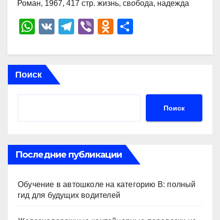
Роман, 1967, 417 стр. жизнь, свобода, надежда
W
V
T
Vi
O
О
h
K
el
b
d
тп
at
e
er
n
р
s
gr
o
а
Поиск
A
a
kl
в
p
m
a
и
Поиск
p
ss
ть
ni
ki
Последние публикации
Обучение в автошколе на категорию В: полный
гид для будущих водителей