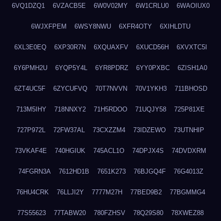
6VQ1DZQ1
6VZACB5E
6W0V02MY
6W1CRLU0
6WAOIUX0
6WJXFPEM
6WSY8NWU
6XFR4OTY
6XIHLDTU
6XL3E0EQ
6XP30R7N
6XQUAXFV
6XUCD56H
6XVXTC5I
6Y6PMH2U
6YQP5Y4L
6YR8PDRZ
6YY0PXBC
6ZISH1A0
6ZT4UC5F
6ZYCUFVQ
70T7NVVN
70V1YKH3
711BHOSD
713M5IHY
718NNXY2
71H5RDOO
71UQJY58
725P81XE
727P972L
72FW37AL
73CXZZM4
73IDZEWO
73UTNHIP
73VKAF4E
740HGIUK
745ACL1O
74DPJX4S
74DVDXRM
74FGRN3A
7612HD1B
7651K273
76BJGQ4F
76G4013Z
76HU4CRK
76LLJI2Y
7777M27H
77BED9B2
77BGMMG4
77S55623
77TABW20
780FZHSV
78Q29S80
78XWEZ88