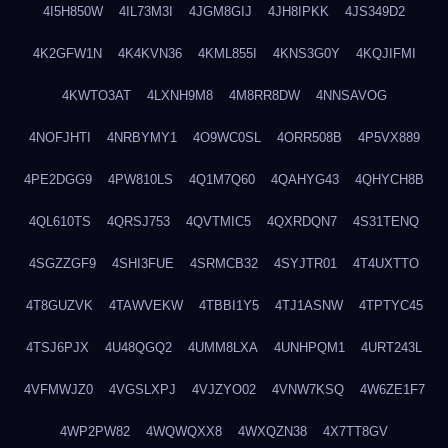
4I5H850W
4IL73M3I
4JGM8GIJ
4JH8IPKK
4JS349D2
4K2GFW1N
4K4KVN36
4KML855I
4KNS3G0Y
4KQJIFMI
4KWTO3AT
4LXNH9M8
4M8RR8DW
4NNSAVOG
4NOFJHTI
4NRBYMY1
4O9WC0SL
4ORR508B
4P5VX889
4PE2DGG9
4PW810LS
4Q1M7Q60
4QAHYG43
4QHYCH8B
4QL610TS
4QRSJ753
4QVTMIC5
4QXRDQN7
4S31TENQ
4SGZZGF9
4SHI3FUE
4SRMCB32
4SYJTR01
4T4UXTTO
4T8GUZVK
4TAWVEKW
4TBBI1Y5
4TJ1ASNW
4TPTYC45
4TSJ6PJX
4U48QGQ2
4UMM8LXA
4UNHPQM1
4URT243L
4VFMWJZ0
4VGSLXPJ
4VJZYO02
4VNW7KSQ
4W6ZE1F7
4WP2PW82
4WQWQXX8
4WXQZN38
4X7TT8GV