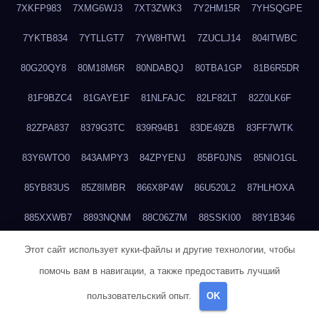
7XKFP983
7XMG6WJ3
7XT3ZWK3
7Y2HM15R
7YHSQGPE
7YKTB834
7YTLLGT7
7YW8HTW1
7ZUCLJ14
804ITWBC
80G20QY8
80M18M6R
80NDABQJ
80TBA1GP
81B6R5DR
81F9BZC4
81GAYE1F
81NLFAJC
82LF82LT
82Z0LK6F
82ZPA837
8379G3TC
839R94B1
83DE49ZB
83FF7WTK
83Y6WTO0
843AMPY3
84ZPYENJ
85BF0JNS
85NIO1GL
85YB83US
85Z8IMBR
866X8P4W
86U520L2
87HLHOXA
885XXWB7
8893NQNM
88C06Z7M
88SSKI00
88Y1B346
88ZYQON6
88ZZ29JA
895NL72T
89WVKQCH
8A6B5EEP
Этот сайт использует куки-файлы и другие технологии, чтобы
помочь вам в навигации, а также предоставить лучший
8BBJWQMN
8BJPIIGO
8BSWANL0
8BVB056I
8BZT9YKF
пользовательский опыт.
OK
8BZZZWSD
8C2C6QL5
8C6H1X9Q
8CEG9O6P
8CFDQ2M4