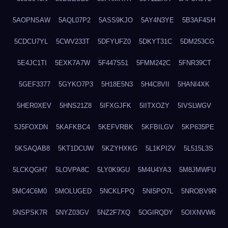
5AOPNSAW
5AQL07P2
5ASS9KJO
5AY4N3YE
5B3AF4SH
5CDCU7YL
5CWV233T
5DFYUFZ0
5DKYT31C
5DM253CG
5E4JC1TI
5EXK7A7W
5F447S51
5FMM242C
5FNR39CT
5GEF3377
5GYKO7P3
5H18E5N3
5H4C8VII
5HANI4XK
5HER0XEV
5HNS21Z8
5IFXGJFK
5IITXOZY
5IVSLWGV
5J5FOXDN
5KAFKBC4
5KEFVRBK
5KFBILGV
5KP635PE
5KSAQAB8
5KT1DCUW
5KZYHXKG
5L1KPI2V
5L515L3S
5LCKQGH7
5LOVPA8C
5LY0K9GU
5M4U4YA3
5M8JMWFU
5MC4C6M0
5MOLUGED
5NCKLFPQ
5NI5PO7L
5NROBV9R
5NSPSK7R
5NYZ03GV
5NZ2F7XQ
5OGIRQDY
5OIXNVW6