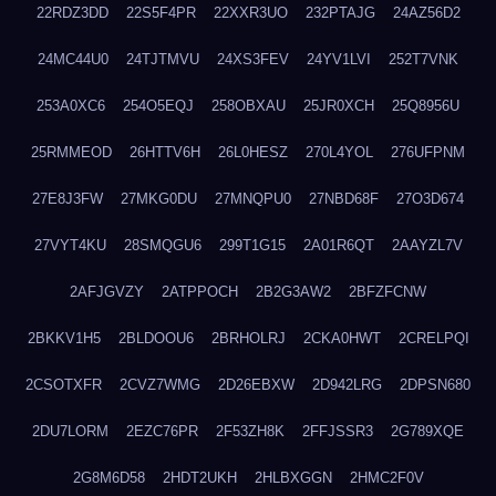
22RDZ3DD
22S5F4PR
22XXR3UO
232PTAJG
24AZ56D2
24MC44U0
24TJTMVU
24XS3FEV
24YV1LVI
252T7VNK
253A0XC6
254O5EQJ
258OBXAU
25JR0XCH
25Q8956U
25RMMEOD
26HTTV6H
26L0HESZ
270L4YOL
276UFPNM
27E8J3FW
27MKG0DU
27MNQPU0
27NBD68F
27O3D674
27VYT4KU
28SMQGU6
299T1G15
2A01R6QT
2AAYZL7V
2AFJGVZY
2ATPPOCH
2B2G3AW2
2BFZFCNW
2BKKV1H5
2BLDOOU6
2BRHOLRJ
2CKA0HWT
2CRELPQI
2CSOTXFR
2CVZ7WMG
2D26EBXW
2D942LRG
2DPSN680
2DU7LORM
2EZC76PR
2F53ZH8K
2FFJSSR3
2G789XQE
2G8M6D58
2HDT2UKH
2HLBXGGN
2HMC2F0V