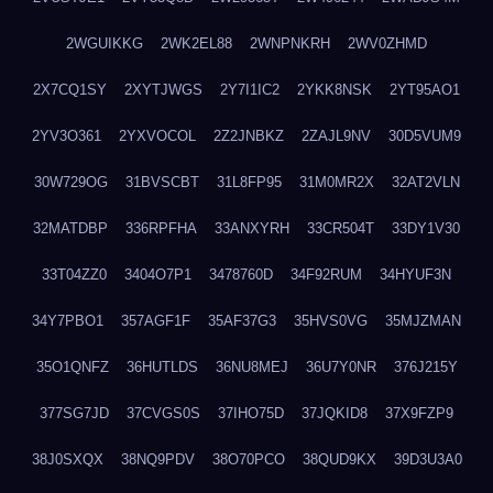
2WGUIKKG
2WK2EL88
2WNPNKRH
2WV0ZHMD
2X7CQ1SY
2XYTJWGS
2Y7I1IC2
2YKK8NSK
2YT95AO1
2YV3O361
2YXVOCOL
2Z2JNBKZ
2ZAJL9NV
30D5VUM9
30W729OG
31BVSCBT
31L8FP95
31M0MR2X
32AT2VLN
32MATDBP
336RPFHA
33ANXYRH
33CR504T
33DY1V30
33T04ZZ0
3404O7P1
3478760D
34F92RUM
34HYUF3N
34Y7PBO1
357AGF1F
35AF37G3
35HVS0VG
35MJZMAN
35O1QNFZ
36HUTLDS
36NU8MEJ
36U7Y0NR
376J215Y
377SG7JD
37CVGS0S
37IHO75D
37JQKID8
37X9FZP9
38J0SXQX
38NQ9PDV
38O70PCO
38QUD9KX
39D3U3A0