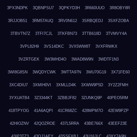
3PX3NDPK
3QBNPSU7
3QPKYD3H
3R660UUO
3R8OBY8R
3RJJOB51
3RM5TAUQ
3RV0N612
3SRBQEDJ
3SXFZOBA
3TBVTN7Z
3TFI7CJL
3TKFBN73
3TTB618D
3TVMVY4A
3VPL82H9
3VS14DKC
3VX5WW8T
3VXFRWKX
3VZRTGEK
3W3MHD4O
3WAD8W9N
3WDTF1N3
3WI8G8SN
3WQDYCWK
3WTTA97N
3WU70G19
3X71FE60
3XC4DIU7
3XMIH0VI
3XMLLD4K
3XWW9P5D
3Y2Z2FMH
3YXUATB4
3Z3344KT
3ZBBJF82
3ZUNKQ9P
40PEO5RM
418TPYOG
41A6AQPI
41CR68ZC
428MPM7O
42EW9PZP
42HIOZNV
42QOZROE
437L5RRA
43BE766X
43EEF23E
43IP3TZ3
43OJ1AEY
43SSFXBJ
43U16JLC
43XY7A9N