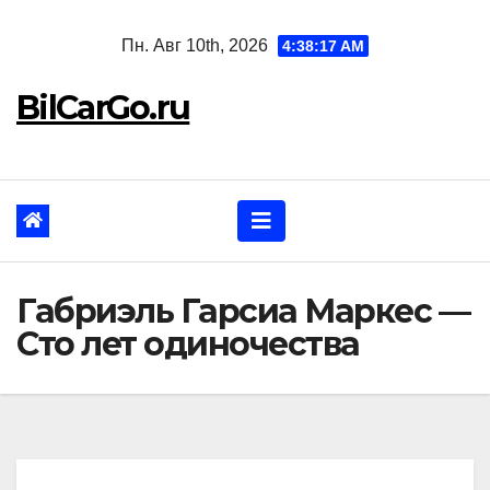
Перейти
Пн. Авг 10th, 2026
4:38:18 AM
к
содержанию
BilCarGo.ru
Габриэль Гарсиа Маркес —
Сто лет одиночества