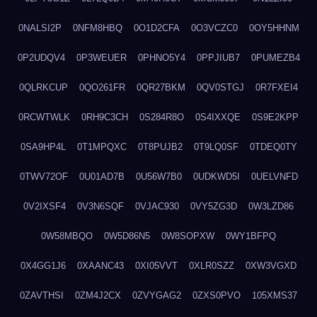
0NALSI2P
0NFM8HBQ
0O1D2CFA
0O3VCZC0
0OY5HHNM
0P2UDQV4
0P3WEUER
0PHNO5Y4
0PPJIUB7
0PUMEZB4
0QLRKCUP
0QO261FR
0QR27BKM
0QV0STGJ
0R7FXEI4
0RCWTWLK
0RH9C3CH
0S284R8O
0S4IXXQE
0S9E2KPP
0SA9HP4L
0T1MPQXC
0T8PUJB2
0T9LQ0SF
0TDEQ0TY
0TWV72OF
0U01AD7B
0U56W7B0
0UDKWD5I
0UELVNFD
0V2IXSF4
0V3N6SQF
0VJAC930
0VY5ZG3D
0W3LZD86
0W58MBQO
0W5D86N5
0W8SOPXW
0WY1BFPQ
0X4GG1J6
0XAANC43
0XI05VVT
0XLR0SZZ
0XW3VGXD
0ZAVTHSI
0ZM4J2CX
0ZVYGAG2
0ZXS0PVO
105XMS37