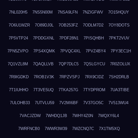
7NL020H5
7NS5N00M
7NSA9LFN
7NZIGFWV
7O15HQUY
7O6U1WZR
7O89DJ0L
7OB253FZ
7ODLM7D2
7OY8DOTS
7P5VTP24
7PDDGXNL
7PDF28N1
7PISQHBH
7PKT2VUV
7PN5ZVPO
7PS4XQMK
7PVQC4XL
7PVZ4BY4
7PY3EC1H
7Q1VZL8M
7QAQLLVB
7QP7DLC5
7QSLGYCU
7R0ZOLUX
7R9IGDKD
7ROB1V3K
7RPZVSPJ
7RX9CIDZ
7SH2DRLB
7T1IUHHO
7T3VE5UQ
7TKA257G
7TYDPROM
7UA3TIBE
7ULOHB33
7UTVLU59
7V2MI6BF
7V37GO5C
7V513WU4
7VACJZDW
7WHDQ1JB
7WHY4Z0N
7WQXY6L4
7WRFNCB0
7WWR3W39
7WZCNQ7C
7X1TM5XQ