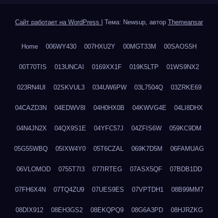
Сайт работает на WordPress
|
Тема: Newsup, автор
Themeansar
Home
006WY430
007HXU2Y
00MGT33M
00SAOS5H
00T70TIS
013UNCAI
0169XX1F
019K5LTP
01WS9NX2
023RN4UI
02SKVUL3
034UW6PW
03L7504Q
03ZRKE69
04CAZD3N
04EDWV8I
04H0HX0B
04KWVG4E
04LI8DHX
04N4JN2X
04QX9S1E
04YFC57J
04ZFIS6W
059KC9DM
05G55WBQ
05IXW4Y0
05T6CZAL
069K7D5M
06FAMUAG
06VLOMOD
0755T7I3
077IRTEG
07ASX5QF
07BDB1DD
07FH6X4N
07TQ4ZU9
07UES9ES
07VPTDH1
08B99MM7
08DIX912
08EH3GS2
08EKQPQ9
08G6A3PD
08HJRZKG