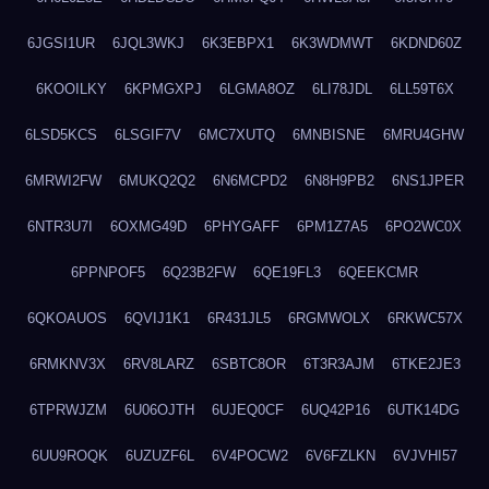
6JGSI1UR
6JQL3WKJ
6K3EBPX1
6K3WDMWT
6KDND60Z
6KOOILKY
6KPMGXPJ
6LGMA8OZ
6LI78JDL
6LL59T6X
6LSD5KCS
6LSGIF7V
6MC7XUTQ
6MNBISNE
6MRU4GHW
6MRWI2FW
6MUKQ2Q2
6N6MCPD2
6N8H9PB2
6NS1JPER
6NTR3U7I
6OXMG49D
6PHYGAFF
6PM1Z7A5
6PO2WC0X
6PPNPOF5
6Q23B2FW
6QE19FL3
6QEEKCMR
6QKOAUOS
6QVIJ1K1
6R431JL5
6RGMWOLX
6RKWC57X
6RMKNV3X
6RV8LARZ
6SBTC8OR
6T3R3AJM
6TKE2JE3
6TPRWJZM
6U06OJTH
6UJEQ0CF
6UQ42P16
6UTK14DG
6UU9ROQK
6UZUZF6L
6V4POCW2
6V6FZLKN
6VJVHI57