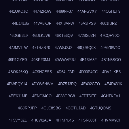
441OKOJO
4474ZR0W
4489NF37
44AFGVXY
44CGH1H9
44E14L85
44VA5KJF
44XI8AFW
45A3IPS9
4601IURZ
46DGB3L9
46DLKJV6
46KT56QV
4728GJZN
47CQFY0O
47JMVITW
47TRZS70
47W8J2J2
48QJBQ0X
49MZ8W4O
49R1GYE9
49SPF3MJ
49WWVPJU
4B13IA3F
4B1N5SGO
4BOKJ6KQ
4C9HCESS
4D64LFAR
4D90P4CC
4DV2LKB3
4DWPQY14
4DYW6NWM
4DZ5J3RQ
4E402GTO
4E4R43JK
4EE6J1ME
4ENC34CO
4F88GRG8
4FDT5ITF
4GHTKFV1
4GJRPJFP
4GLC8SBG
4GOTUJAD
4GTUQOMS
4H5VY3Z1
4HCW1AJA
4HINPU4S
4HSR603T
4HVMV9QI