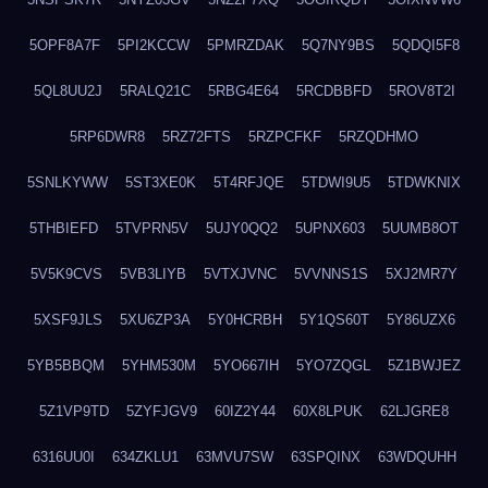
5OPF8A7F
5PI2KCCW
5PMRZDAK
5Q7NY9BS
5QDQI5F8
5QL8UU2J
5RALQ21C
5RBG4E64
5RCDBBFD
5ROV8T2I
5RP6DWR8
5RZ72FTS
5RZPCFKF
5RZQDHMO
5SNLKYWW
5ST3XE0K
5T4RFJQE
5TDWI9U5
5TDWKNIX
5THBIEFD
5TVPRN5V
5UJY0QQ2
5UPNX603
5UUMB8OT
5V5K9CVS
5VB3LIYB
5VTXJVNC
5VVNNS1S
5XJ2MR7Y
5XSF9JLS
5XU6ZP3A
5Y0HCRBH
5Y1QS60T
5Y86UZX6
5YB5BBQM
5YHM530M
5YO667IH
5YO7ZQGL
5Z1BWJEZ
5Z1VP9TD
5ZYFJGV9
60IZ2Y44
60X8LPUK
62LJGRE8
6316UU0I
634ZKLU1
63MVU7SW
63SPQINX
63WDQUHH