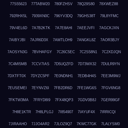
77S55623
77TABW20
780FZHSV
78Q29S80
78XWEZ88
792RHX5L
7939XN0C
796YV3DQ
79GHS38T
79L8YFMC
79V4EL6D
7A7B2KTK
7A7E8AHI
7AEEJVFI
7AGCKJXN
7AIBYJBI
7AJR6D3X
7AMTLOH9
7ANGKL8Z
7AOR3BJY
7AOSYN3G
7BVHAFGY
7C26C5EC
7C2S58N1
7C2XDJQN
7C4MI5MB
7CCV7IAS
7D5UQZFD
7D73WX32
7DULR9YN
7DXTFT0X
7DYZC5PF
7E0NDNH1
7EDB4H4S
7EE3M9WJ
7EUSEMEI
7EYNVZ6I
7FB2DR6D
7FE1WG6S
7FGV6NG8
7FKTW3MA
7FRYD8I9
7FX48QP3
7GDV0B8J
7GER99GF
7H8E1KTR
7H8LPLGJ
7I854907
7IAYUF4X
7IRRICQI
7JIRAAHO
7JJO4AR2
7JLOZ9Q7
7KWC77GK
7LALYSM0