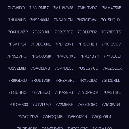
7LCWIIY0
7LVURME7
7M1UWA38
7MHLTVDG
7MM4F50B
7NL020H5
7NS5N00M
7NSA9LFN
7NZIGFWV
7O15HQUY
7O6U1WZR
7O89DJ0L
7OB253FZ
7ODLM7D2
7OY8DOTS
7P5VTP24
7PDDGXNL
7PDF28N1
7PISQHBH
7PKT2VUV
7PN5ZVPO
7PS4XQMK
7PVQC4XL
7PVZ4BY4
7PY3EC1H
7Q1VZL8M
7QAQLLVB
7QP7DLC5
7QSLGYCU
7R0ZOLUX
7R9IGDKD
7ROB1V3K
7RPZVSPJ
7RX9CIDZ
7SH2DRLB
7T1IUHHO
7T3VE5UQ
7TKA257G
7TYDPROM
7UA3TIBE
7ULOHB33
7UTVLU59
7V2MI6BF
7V37GO5C
7V513WU4
7VACJZDW
7WHDQ1JB
7WHY4Z0N
7WQXY6L4
7WRFNCB0
7WWR3W39
7WZCNQ7C
7X1TM5XQ