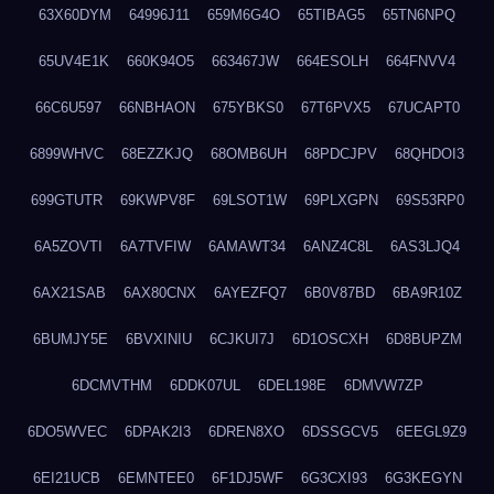
63X60DYM
64996J11
659M6G4O
65TIBAG5
65TN6NPQ
65UV4E1K
660K94O5
663467JW
664ESOLH
664FNVV4
66C6U597
66NBHAON
675YBKS0
67T6PVX5
67UCAPT0
6899WHVC
68EZZKJQ
68OMB6UH
68PDCJPV
68QHDOI3
699GTUTR
69KWPV8F
69LSOT1W
69PLXGPN
69S53RP0
6A5ZOVTI
6A7TVFIW
6AMAWT34
6ANZ4C8L
6AS3LJQ4
6AX21SAB
6AX80CNX
6AYEZFQ7
6B0V87BD
6BA9R10Z
6BUMJY5E
6BVXINIU
6CJKUI7J
6D1OSCXH
6D8BUPZM
6DCMVTHM
6DDK07UL
6DEL198E
6DMVW7ZP
6DO5WVEC
6DPAK2I3
6DREN8XO
6DSSGCV5
6EEGL9Z9
6EI21UCB
6EMNTEE0
6F1DJ5WF
6G3CXI93
6G3KEGYN