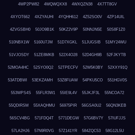
4WP2PW82
4WQWQXX8
4WXQZN38
4X7TT8GV
4XYOT662
4XZYAUHI
4YQHH612
4Z52SO0V
4ZP14UIL
4ZVGSBH0
50JO9B1K
50KZ2V9P
50NNJN5E
50S8F1Z0
510NBX1W
5160U7JM
51D7XGKL
51JUGSIB
51MY24WU
51VJOSDY
51ZE8MKB
522X4O28
52D4GH9B
52FJKYTB
52MOA4HC
52SYO0Q2
52TPECFV
52W5K0BY
52XXY91Q
53ATDBWI
53EKZAMH
53Z8FUAW
54PKU5CO
551HGV0S
553WPS4S
55FLR3W1
55IE9L4V
55JKJF3L
55NCOA72
55QDIRSM
55XAQHMU
56975PIR
56GSA0U2
56QN3KEB
56SCV4BG
571FDQ4T
5771DEGW
57G6BV7Y
57IUFJJS
57LA2HJ6
57N9R0VG
57Z141YR
584ZQC53
58G12L5U