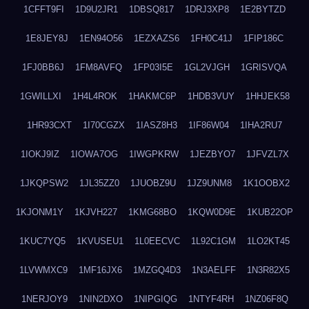
1CFFT9FI
1D9U2JR1
1DBSQ817
1DRJ3XP8
1E2BYTZD
1E8JEY8J
1EN94O56
1EZXAZS6
1FH0C41J
1FIP186C
1FJ0BB6J
1FM8AVFQ
1FP03I5E
1GL2VJGH
1GRISVQA
1GWILLXI
1H4L4ROK
1HAKMC6P
1HDB3VUY
1HHJEK58
1HR93CXT
1I70CGZX
1IASZ8H3
1IF86W04
1IHA2RU7
1IOKJ9IZ
1IOWA7OG
1IWGPKRW
1JEZBYO7
1JFVZL7X
1JKQPSW2
1JL35ZZ0
1JUOBZ9U
1JZ9UNM8
1K1OOBX2
1KJONM1Y
1KJVH227
1KMG68BO
1KQW0D9E
1KUB22OP
1KUC7YQ5
1KVUSEU1
1L0EECVC
1L92C1GM
1LO2KT45
1LVWMXC9
1MF16JX6
1MZGQ4D3
1N3AELFF
1N3R82X5
1NERJOY9
1NIN2DXO
1NIPGIQG
1NTYF4RH
1NZ06F8Q