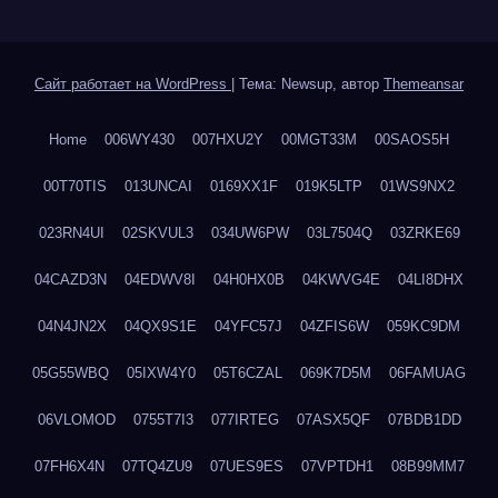
Сайт работает на WordPress
|
Тема: Newsup, автор
Themeansar
Home
006WY430
007HXU2Y
00MGT33M
00SAOS5H
00T70TIS
013UNCAI
0169XX1F
019K5LTP
01WS9NX2
023RN4UI
02SKVUL3
034UW6PW
03L7504Q
03ZRKE69
04CAZD3N
04EDWV8I
04H0HX0B
04KWVG4E
04LI8DHX
04N4JN2X
04QX9S1E
04YFC57J
04ZFIS6W
059KC9DM
05G55WBQ
05IXW4Y0
05T6CZAL
069K7D5M
06FAMUAG
06VLOMOD
0755T7I3
077IRTEG
07ASX5QF
07BDB1DD
07FH6X4N
07TQ4ZU9
07UES9ES
07VPTDH1
08B99MM7