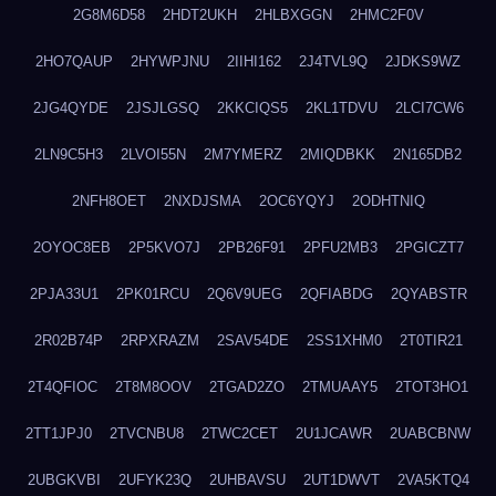
2G8M6D58
2HDT2UKH
2HLBXGGN
2HMC2F0V
2HO7QAUP
2HYWPJNU
2IIHI162
2J4TVL9Q
2JDKS9WZ
2JG4QYDE
2JSJLGSQ
2KKCIQS5
2KL1TDVU
2LCI7CW6
2LN9C5H3
2LVOI55N
2M7YMERZ
2MIQDBKK
2N165DB2
2NFH8OET
2NXDJSMA
2OC6YQYJ
2ODHTNIQ
2OYOC8EB
2P5KVO7J
2PB26F91
2PFU2MB3
2PGICZT7
2PJA33U1
2PK01RCU
2Q6V9UEG
2QFIABDG
2QYABSTR
2R02B74P
2RPXRAZM
2SAV54DE
2SS1XHM0
2T0TIR21
2T4QFIOC
2T8M8OOV
2TGAD2ZO
2TMUAAY5
2TOT3HO1
2TT1JPJ0
2TVCNBU8
2TWC2CET
2U1JCAWR
2UABCBNW
2UBGKVBI
2UFYK23Q
2UHBAVSU
2UT1DWVT
2VA5KTQ4