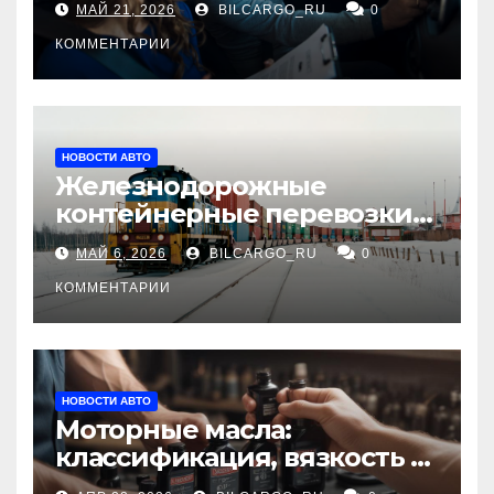
МАЙ 21, 2026
BILCARGO_RU
0
КОММЕНТАРИИ
НОВОСТИ АВТО
Железнодорожные
контейнерные перевозки
из Китая в Россию:
МАЙ 6, 2026
BILCARGO_RU
0
маршруты, сроки и
требования
КОММЕНТАРИИ
НОВОСТИ АВТО
Моторные масла:
классификация, вязкость и
рекомендации по выбору