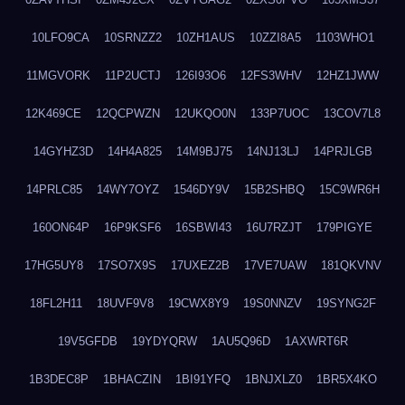
10LFO9CA
10SRNZZ2
10ZH1AUS
10ZZI8A5
1103WHO1
11MGVORK
11P2UCTJ
126I93O6
12FS3WHV
12HZ1JWW
12K469CE
12QCPWZN
12UKQO0N
133P7UOC
13COV7L8
14GYHZ3D
14H4A825
14M9BJ75
14NJ13LJ
14PRJLGB
14PRLC85
14WY7OYZ
1546DY9V
15B2SHBQ
15C9WR6H
160ON64P
16P9KSF6
16SBWI43
16U7RZJT
179PIGYE
17HG5UY8
17SO7X9S
17UXEZ2B
17VE7UAW
181QKVNV
18FL2H11
18UVF9V8
19CWX8Y9
19S0NNZV
19SYNG2F
19V5GFDB
19YDYQRW
1AU5Q96D
1AXWRT6R
1B3DEC8P
1BHACZIN
1BI91YFQ
1BNJXLZ0
1BR5X4KO