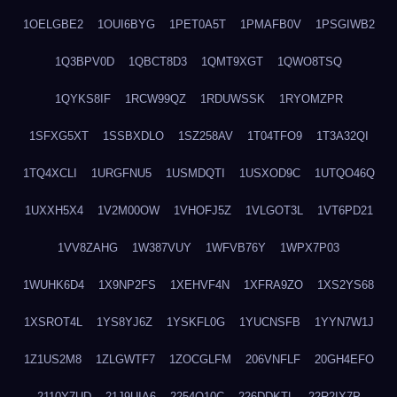
1OELGBE2
1OUI6BYG
1PET0A5T
1PMAFB0V
1PSGIWB2
1Q3BPV0D
1QBCT8D3
1QMT9XGT
1QWO8TSQ
1QYKS8IF
1RCW99QZ
1RDUWSSK
1RYOMZPR
1SFXG5XT
1SSBXDLO
1SZ258AV
1T04TFO9
1T3A32QI
1TQ4XCLI
1URGFNU5
1USMDQTI
1USXOD9C
1UTQO46Q
1UXXH5X4
1V2M00OW
1VHOFJ5Z
1VLGOT3L
1VT6PD21
1VV8ZAHG
1W387VUY
1WFVB76Y
1WPX7P03
1WUHK6D4
1X9NP2FS
1XEHVF4N
1XFRA9ZO
1XS2YS68
1XSROT4L
1YS8YJ6Z
1YSKFL0G
1YUCNSFB
1YYN7W1J
1Z1US2M8
1ZLGWTF7
1ZOCGLFM
206VNFLF
20GH4EFO
2110Y7UD
21J9UIA6
2254Q10C
226DDKTL
22R2IX7P