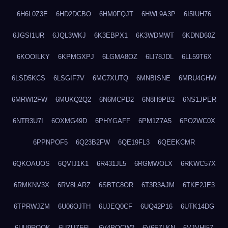
6H6L0Z3E
6HD2DCBO
6HM0FQJT
6HWL9A3P
6I5IUH76
6JGSI1UR
6JQL3WKJ
6K3EBPX1
6K3WDMWT
6KDND60Z
6KOOILKY
6KPMGXPJ
6LGMA8OZ
6LI78JDL
6LL59T6X
6LSD5KCS
6LSGIF7V
6MC7XUTQ
6MNBISNE
6MRU4GHW
6MRWI2FW
6MUKQ2Q2
6N6MCPD2
6N8H9PB2
6NS1JPER
6NTR3U7I
6OXMG49D
6PHYGAFF
6PM1Z7A5
6PO2WC0X
6PPNPOF5
6Q23B2FW
6QE19FL3
6QEEKCMR
6QKOAUOS
6QVIJ1K1
6R431JL5
6RGMWOLX
6RKWC57X
6RMKNV3X
6RV8LARZ
6SBTC8OR
6T3R3AJM
6TKE2JE3
6TPRWJZM
6U06OJTH
6UJEQ0CF
6UQ42P16
6UTK14DG
6UU9ROQK
6UZUZF6L
6V4POCW2
6V6FZLKN
6VJVHI57