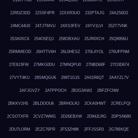
22RDZ3DD
22S5F4PR
22XXR3UO
232PTAJG
24AZ56D2
24MC44U0
24TJTMVU
24XS3FEV
24YV1LVI
252T7VNK
253A0XC6
254O5EQJ
258OBXAU
25JR0XCH
25Q8956U
25RMMEOD
26HTTV6H
26L0HESZ
270L4YOL
276UFPNM
27E8J3FW
27MKG0DU
27MNQPU0
27NBD68F
27O3D674
27VYT4KU
28SMQGU6
299T1G15
2A01R6QT
2AAYZL7V
2AFJGVZY
2ATPPOCH
2B2G3AW2
2BFZFCNW
2BKKV1H5
2BLDOOU6
2BRHOLRJ
2CKA0HWT
2CRELPQI
2CSOTXFR
2CVZ7WMG
2D26EBXW
2D942LRG
2DPSN680
2DU7LORM
2EZC76PR
2F53ZH8K
2FFJSSR3
2G789XQE