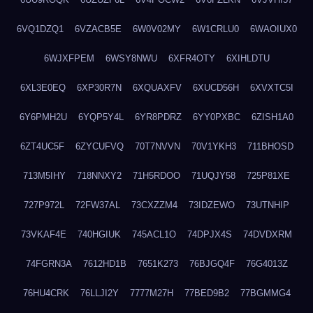
6VQ1DZQ1
6VZACB5E
6W0V02MY
6W1CRLU0
6WAOIUX0
6WJXFPEM
6WSY8NWU
6XFR4OTY
6XIHLDTU
6XL3E0EQ
6XP30R7N
6XQUAXFV
6XUCD56H
6XVXTC5I
6Y6PMH2U
6YQP5Y4L
6YR8PDRZ
6YY0PXBC
6ZISH1A0
6ZT4UC5F
6ZYCUFVQ
70T7NVVN
70V1YKH3
711BHOSD
713M5IHY
718NNXY2
71H5RDOO
71UQJY58
725P81XE
727P972L
72FW37AL
73CXZZM4
73IDZEWO
73UTNHIP
73VKAF4E
740HGIUK
745ACL1O
74DPJX4S
74DVDXRM
74FGRN3A
7612HD1B
7651K273
76BJGQ4F
76G4013Z
76HU4CRK
76LLJI2Y
7777M27H
77BED9B2
77BGMMG4