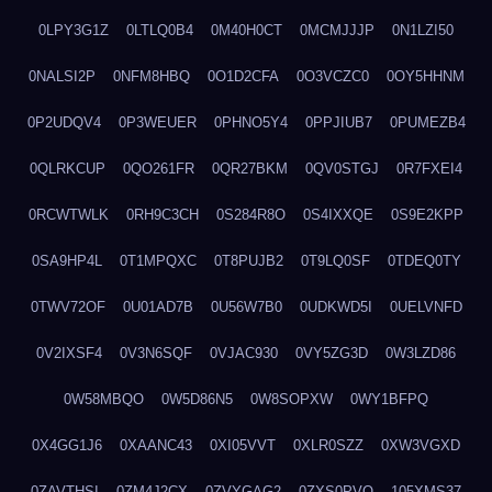
0LPY3G1Z
0LTLQ0B4
0M40H0CT
0MCMJJJP
0N1LZI50
0NALSI2P
0NFM8HBQ
0O1D2CFA
0O3VCZC0
0OY5HHNM
0P2UDQV4
0P3WEUER
0PHNO5Y4
0PPJIUB7
0PUMEZB4
0QLRKCUP
0QO261FR
0QR27BKM
0QV0STGJ
0R7FXEI4
0RCWTWLK
0RH9C3CH
0S284R8O
0S4IXXQE
0S9E2KPP
0SA9HP4L
0T1MPQXC
0T8PUJB2
0T9LQ0SF
0TDEQ0TY
0TWV72OF
0U01AD7B
0U56W7B0
0UDKWD5I
0UELVNFD
0V2IXSF4
0V3N6SQF
0VJAC930
0VY5ZG3D
0W3LZD86
0W58MBQO
0W5D86N5
0W8SOPXW
0WY1BFPQ
0X4GG1J6
0XAANC43
0XI05VVT
0XLR0SZZ
0XW3VGXD
0ZAVTHSI
0ZM4J2CX
0ZVYGAG2
0ZXS0PVO
105XMS37