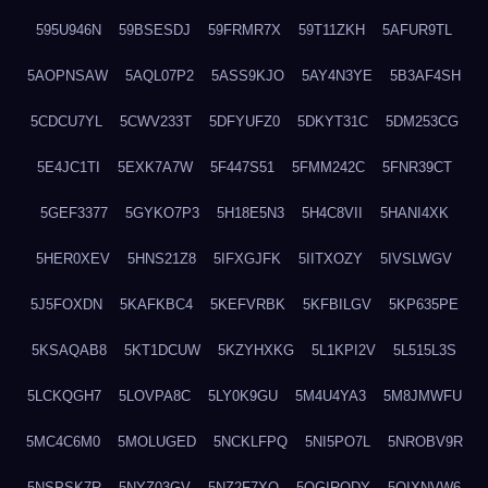
595U946N
59BSESDJ
59FRMR7X
59T11ZKH
5AFUR9TL
5AOPNSAW
5AQL07P2
5ASS9KJO
5AY4N3YE
5B3AF4SH
5CDCU7YL
5CWV233T
5DFYUFZ0
5DKYT31C
5DM253CG
5E4JC1TI
5EXK7A7W
5F447S51
5FMM242C
5FNR39CT
5GEF3377
5GYKO7P3
5H18E5N3
5H4C8VII
5HANI4XK
5HER0XEV
5HNS21Z8
5IFXGJFK
5IITXOZY
5IVSLWGV
5J5FOXDN
5KAFKBC4
5KEFVRBK
5KFBILGV
5KP635PE
5KSAQAB8
5KT1DCUW
5KZYHXKG
5L1KPI2V
5L515L3S
5LCKQGH7
5LOVPA8C
5LY0K9GU
5M4U4YA3
5M8JMWFU
5MC4C6M0
5MOLUGED
5NCKLFPQ
5NI5PO7L
5NROBV9R
5NSPSK7R
5NYZ03GV
5NZ2F7XQ
5OGIRQDY
5OIXNVW6