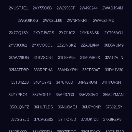
2VUSTJE1
2VY55Q8B
2W29565T
2W496244
2WADJS4M
2WGUIKKG
2WK2EL88
2WNPNKRH
2WV0ZHMD
2X7CQ1SY
2XYTJWGS
2Y7I1IC2
2YKK8NSK
2YT95AO1
2YV3O361
2YXVOCOL
2Z2JNBKZ
2ZAJL9NV
30D5VUM9
30W729OG
31BVSCBT
31L8FP95
31M0MR2X
32AT2VLN
32MATDBP
336RPFHA
33ANXYRH
33CR504T
33DY1V30
33T04ZZ0
3404O7P1
3478760D
34F92RUM
34HYUF3N
34Y7PBO1
357AGF1F
35AF37G3
35HVS0VG
35MJZMAN
35O1QNFZ
36HUTLDS
36NU8MEJ
36U7Y0NR
376J215Y
377SG7JD
37CVGS0S
37IHO75D
37JQKID8
37X9FZP9
38J0SXQX
38NQ9PDV
38O70PCO
38QUD9KX
39D3U3A0