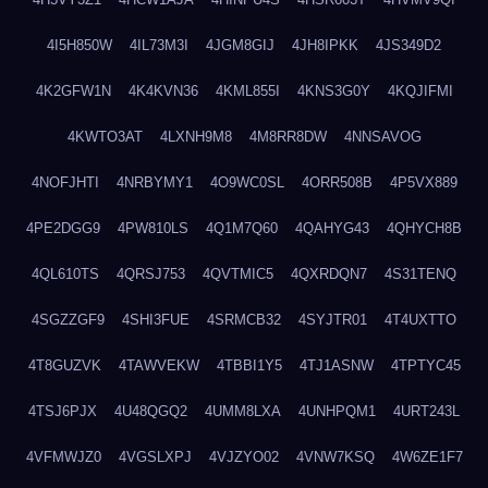
4I5H850W
4IL73M3I
4JGM8GIJ
4JH8IPKK
4JS349D2
4K2GFW1N
4K4KVN36
4KML855I
4KNS3G0Y
4KQJIFMI
4KWTO3AT
4LXNH9M8
4M8RR8DW
4NNSAVOG
4NOFJHTI
4NRBYMY1
4O9WC0SL
4ORR508B
4P5VX889
4PE2DGG9
4PW810LS
4Q1M7Q60
4QAHYG43
4QHYCH8B
4QL610TS
4QRSJ753
4QVTMIC5
4QXRDQN7
4S31TENQ
4SGZZGF9
4SHI3FUE
4SRMCB32
4SYJTR01
4T4UXTTO
4T8GUZVK
4TAWVEKW
4TBBI1Y5
4TJ1ASNW
4TPTYC45
4TSJ6PJX
4U48QGQ2
4UMM8LXA
4UNHPQM1
4URT243L
4VFMWJZ0
4VGSLXPJ
4VJZYO02
4VNW7KSQ
4W6ZE1F7