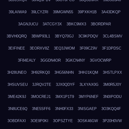
39LAIWA9
39LCYZRI
39MGWN55
39PXKH1B
3A43DKQP
3AGNJUCU
3ATCGY3X
3BKC9MX3
3BORDPAR
3BVH0QRQ
3BWP93L1
3BYQ70GJ
3C9KPDQV
3CL4BSMV
3EIFINEE
3EORXV8Z
3EQ3JWOM
3F09CZ9V
3F1DPDSC
3F84EALY
3GGDN4OR
3GKCN4NY
3GVOCWRP
3H28UNEO
3H92RKQ0
3HG56NHN
3HHJ1KQM
3HSTLPXX
3HSUVSEU
3JRQV2TE
3JX0QDYF
3LXYAX0G
3M0R5J0Y
3ME42K9J
3MOCREJ1
3MX1P1T9
3MYP6NEF
3N0IPODU
3N8UCE6Q
3NE5SFF6
3NH0FX33
3NISGAEP
3O3KQQ4F
3OBDFAXI
3OE9P0KI
3OPSZTYE
3OSK46GW
3P20H0VW