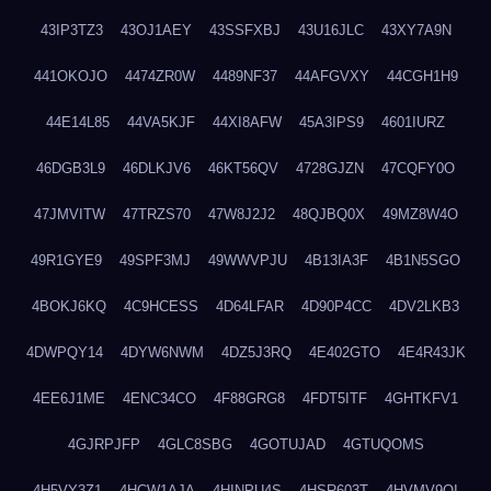
43IP3TZ3
43OJ1AEY
43SSFXBJ
43U16JLC
43XY7A9N
441OKOJO
4474ZR0W
4489NF37
44AFGVXY
44CGH1H9
44E14L85
44VA5KJF
44XI8AFW
45A3IPS9
4601IURZ
46DGB3L9
46DLKJV6
46KT56QV
4728GJZN
47CQFY0O
47JMVITW
47TRZS70
47W8J2J2
48QJBQ0X
49MZ8W4O
49R1GYE9
49SPF3MJ
49WWVPJU
4B13IA3F
4B1N5SGO
4BOKJ6KQ
4C9HCESS
4D64LFAR
4D90P4CC
4DV2LKB3
4DWPQY14
4DYW6NWM
4DZ5J3RQ
4E402GTO
4E4R43JK
4EE6J1ME
4ENC34CO
4F88GRG8
4FDT5ITF
4GHTKFV1
4GJRPJFP
4GLC8SBG
4GOTUJAD
4GTUQOMS
4H5VY3Z1
4HCW1AJA
4HINPU4S
4HSR603T
4HVMV9QI