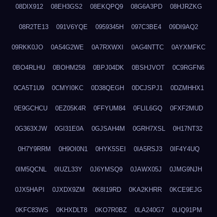
08DIX912
08EH3GS2
08EKQPQ9
08G6A3PD
08HJRZKG
08R2TE13
091V6YQE
0959345H
097C3BE4
09DI9AQ2
09RKK0JO
0A54G2WE
0A7RXWXI
0AG4NTTC
0AYXMFKC
0BO4RLHU
0BOHM258
0BPJ04DK
0BSHJVOT
0C9RGFN6
0CA5T1U9
0CMYI0KC
0D38QEGH
0DCJSPJ1
0DZMHHX1
0E9GCHCU
0EZ05K4R
0FFYUM84
0FLIL6GQ
0FXF2MUD
0G363XJW
0GI31E0A
0GJSAH4M
0GRH7XSL
0H17NT32
0H7Y9RRM
0H9OI0N1
0HYK5SEI
0IA5RSJ3
0IF4Y4UQ
0IM5QCNL
0IUZL33Y
0J6YMSQ9
0JAWX05J
0JMG9NJH
0JX5HAPI
0JXDX9ZM
0K8I19RD
0KA2KHRR
0KCE9EJG
0KFC83WS
0KHXDLT8
0KO7R0BZ
0LA240G7
0LIQ91PM