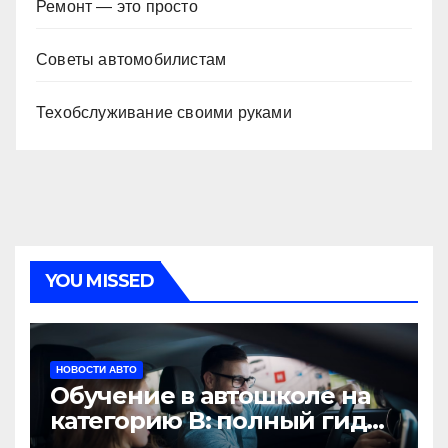
Ремонт — это просто
Советы автомобилистам
Техобслуживание своими руками
YOU MISSED
НОВОСТИ АВТО
Обучение в автошколе на
категорию В: полный гид
для будущих водителей