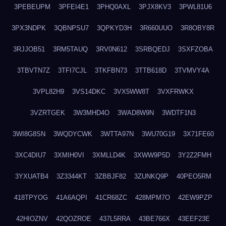
3PEBEUPM
3PFEI4E1
3PHQ0AXL
3PJX8KV3
3PWL81U6
3PX3NDPK
3QBNPSU7
3QPKYD3H
3R660UUO
3R8OBY8R
3RJJOB51
3RM5TAUQ
3RV0N612
3SRBQEDJ
3SXFZOBA
3TBVTN7Z
3TFI7CJL
3TKFBN73
3TTB618D
3TVMVY4A
3VPL82H9
3VS14DKC
3VX5WW8T
3VXFRWKX
3VZRTGEK
3W3MHD4O
3WAD8W9N
3WDTF1N3
3WI8G8SN
3WQDYCWK
3WTTA97N
3WU70G19
3X71FE60
3XC4DIU7
3XMIH0VI
3XMLLD4K
3XWW9P5D
3Y2Z2FMH
3YXUATB4
3Z3344KT
3ZBBJF82
3ZUNKQ9P
40PEO5RM
418TPYOG
41A6AQPI
41CR68ZC
428MPM7O
42EW9PZP
42HIOZNV
42QOZROE
437L5RRA
43BE766X
43EEF23E