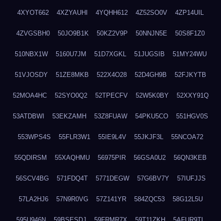
4XYOT662
4XZYAUHI
4YQHH612
4Z52SO0V
4ZP14UIL
4ZVGSBH0
50JO9B1K
50KZ2V9P
50NNJN5E
50S8F1Z0
510NBX1W
5160U7JM
51D7XGKL
51JUGSIB
51MY24WU
51VJOSDY
51ZE8MKB
522X4O28
52D4GH9B
52FJKYTB
52MOA4HC
52SYO0Q2
52TPECFV
52W5K0BY
52XXY91Q
53ATDBWI
53EKZAMH
53Z8FUAW
54PKU5CO
551HGV0S
553WPS4S
55FLR3W1
55IE9L4V
55JKJF3L
55NCOA72
55QDIRSM
55XAQHMU
56975PIR
56GSA0U2
56QN3KEB
56SCV4BG
571FDQ4T
5771DEGW
57G6BV7Y
57IUFJJS
57LA2HJ6
57N9R0VG
57Z141YR
584ZQC53
58G12L5U
595U946N
59BSESDJ
59FRMR7X
59T11ZKH
5AFUR9TL