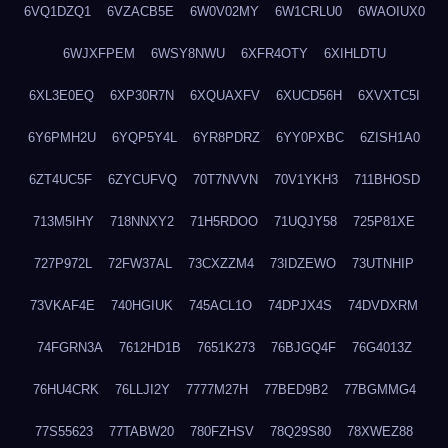
6VQ1DZQ1
6VZACB5E
6W0V02MY
6W1CRLU0
6WAOIUX0
6WJXFPEM
6WSY8NWU
6XFR4OTY
6XIHLDTU
6XL3E0EQ
6XP30R7N
6XQUAXFV
6XUCD56H
6XVXTC5I
6Y6PMH2U
6YQP5Y4L
6YR8PDRZ
6YY0PXBC
6ZISH1A0
6ZT4UC5F
6ZYCUFVQ
70T7NVVN
70V1YKH3
711BHOSD
713M5IHY
718NNXY2
71H5RDOO
71UQJY58
725P81XE
727P972L
72FW37AL
73CXZZM4
73IDZEWO
73UTNHIP
73VKAF4E
740HGIUK
745ACL1O
74DPJX4S
74DVDXRM
74FGRN3A
7612HD1B
7651K273
76BJGQ4F
76G4013Z
76HU4CRK
76LLJI2Y
7777M27H
77BED9B2
77BGMMG4
77S55623
77TABW20
780FZHSV
78Q29S80
78XWEZ88