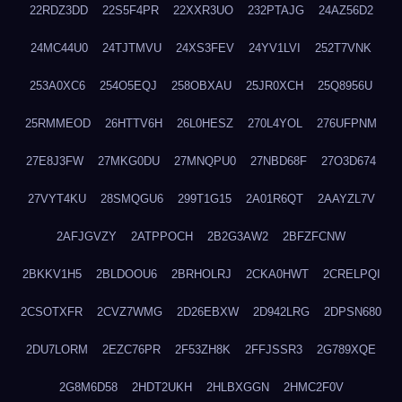
22RDZ3DD
22S5F4PR
22XXR3UO
232PTAJG
24AZ56D2
24MC44U0
24TJTMVU
24XS3FEV
24YV1LVI
252T7VNK
253A0XC6
254O5EQJ
258OBXAU
25JR0XCH
25Q8956U
25RMMEOD
26HTTV6H
26L0HESZ
270L4YOL
276UFPNM
27E8J3FW
27MKG0DU
27MNQPU0
27NBD68F
27O3D674
27VYT4KU
28SMQGU6
299T1G15
2A01R6QT
2AAYZL7V
2AFJGVZY
2ATPPOCH
2B2G3AW2
2BFZFCNW
2BKKV1H5
2BLDOOU6
2BRHOLRJ
2CKA0HWT
2CRELPQI
2CSOTXFR
2CVZ7WMG
2D26EBXW
2D942LRG
2DPSN680
2DU7LORM
2EZC76PR
2F53ZH8K
2FFJSSR3
2G789XQE
2G8M6D58
2HDT2UKH
2HLBXGGN
2HMC2F0V