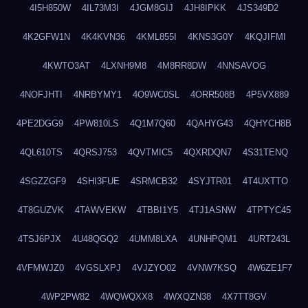
4I5H850W
4IL73M3I
4JGM8GIJ
4JH8IPKK
4JS349D2
4K2GFW1N
4K4KVN36
4KML855I
4KNS3G0Y
4KQJIFMI
4KWTO3AT
4LXNH9M8
4M8RR8DW
4NNSAVOG
4NOFJHTI
4NRBYMY1
4O9WC0SL
4ORR508B
4P5VX889
4PE2DGG9
4PW810LS
4Q1M7Q60
4QAHYG43
4QHYCH8B
4QL610TS
4QRSJ753
4QVTMIC5
4QXRDQN7
4S31TENQ
4SGZZGF9
4SHI3FUE
4SRMCB32
4SYJTR01
4T4UXTTO
4T8GUZVK
4TAWVEKW
4TBBI1Y5
4TJ1ASNW
4TPTYC45
4TSJ6PJX
4U48QGQ2
4UMM8LXA
4UNHPQM1
4URT243L
4VFMWJZ0
4VGSLXPJ
4VJZYO02
4VNW7KSQ
4W6ZE1F7
4WP2PW82
4WQWQXX8
4WXQZN38
4X7TT8GV