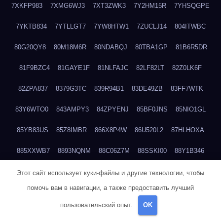
7XKFP983
7XMG6WJ3
7XT3ZWK3
7Y2HM15R
7YHSQGPE
7YKTB834
7YTLLGT7
7YW8HTW1
7ZUCLJ14
804ITWBC
80G20QY8
80M18M6R
80NDABQJ
80TBA1GP
81B6R5DR
81F9BZC4
81GAYE1F
81NLFAJC
82LF82LT
82Z0LK6F
82ZPA837
8379G3TC
839R94B1
83DE49ZB
83FF7WTK
83Y6WTO0
843AMPY3
84ZPYENJ
85BF0JNS
85NIO1GL
85YB83US
85Z8IMBR
866X8P4W
86U520L2
87HLHOXA
885XXWB7
8893NQNM
88C06Z7M
88SSKI00
88Y1B346
88ZYQON6
88ZZ29JA
895NL72T
89WVKQCH
8A6B5EEP
Этот сайт использует куки-файлы и другие технологии, чтобы
помочь вам в навигации, а также предоставить лучший
8BBJWQMN
8BJPIIGO
8BSWANL0
8BVB056I
8BZT9YKF
пользовательский опыт.
OK
8BZZZWSD
8C2C6QL5
8C6H1X9Q
8CEG9O6P
8CFDQ2M4