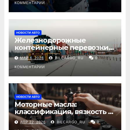
КОММЕНТАРИИ
НОВОСТИ АВТО
Железнодорожные
контейнерные перевозки
из Китая в Россию:
МАЙ 6, 2026
BILCARGO_RU
0
маршруты, сроки и
требования
КОММЕНТАРИИ
НОВОСТИ АВТО
Моторные масла:
классификация, вязкость и
рекомендации по выбору
АПР 22, 2026
BILCARGO_RU
0
для различных типов