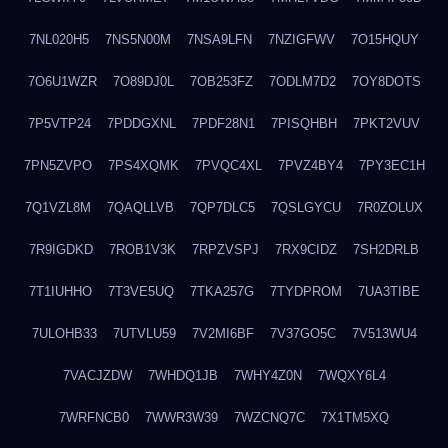
7NL020H5
7NS5N00M
7NSA9LFN
7NZIGFWV
7O15HQUY
7O6U1WZR
7O89DJ0L
7OB253FZ
7ODLM7D2
7OY8DOTS
7P5VTP24
7PDDGXNL
7PDF28N1
7PISQHBH
7PKT2VUV
7PN5ZVPO
7PS4XQMK
7PVQC4XL
7PVZ4BY4
7PY3EC1H
7Q1VZL8M
7QAQLLVB
7QP7DLC5
7QSLGYCU
7R0ZOLUX
7R9IGDKD
7ROB1V3K
7RPZVSPJ
7RX9CIDZ
7SH2DRLB
7T1IUHHO
7T3VE5UQ
7TKA257G
7TYDPROM
7UA3TIBE
7ULOHB33
7UTVLU59
7V2MI6BF
7V37GO5C
7V513WU4
7VACJZDW
7WHDQ1JB
7WHY4Z0N
7WQXY6L4
7WRFNCB0
7WWR3W39
7WZCNQ7C
7X1TM5XQ