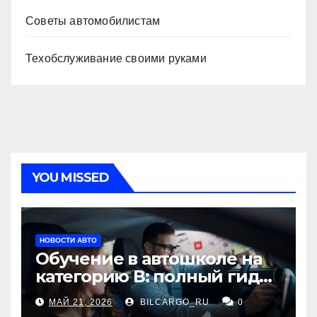
Советы автомобилистам
Техобслуживание своими руками
YOU MISSED
НОВОСТИ АВТО
Обучение в автошколе на
категорию В: полный гид
для будущих водителей
МАЙ 21, 2026
BILCARGO_RU
0