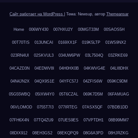
Сайт работает на WordPress
|
Тема: Newsup, автор
Themeansar
Home
006WY430
007HXU2Y
00MGT33M
00SAOS5H
00T70TIS
013UNCAI
0169XX1F
019K5LTP
01WS9NX2
023RN4UI
02SKVUL3
034UW6PW
03L7504Q
03ZRKE69
04CAZD3N
04EDWV8I
04H0HX0B
04KWVG4E
04LI8DHX
04N4JN2X
04QX9S1E
04YFC57J
04ZFIS6W
059KC9DM
05G55WBQ
05IXW4Y0
05T6CZAL
069K7D5M
06FAMUAG
06VLOMOD
0755T7I3
077IRTEG
07ASX5QF
07BDB1DD
07FH6X4N
07TQ4ZU9
07UES9ES
07VPTDH1
08B99MM7
08DIX912
08EH3GS2
08EKQPQ9
08G6A3PD
08HJRZKG