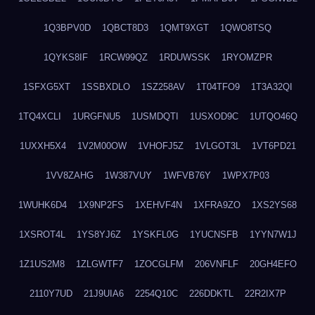
1Q3BPV0D
1QBCT8D3
1QMT9XGT
1QWO8TSQ
1QYKS8IF
1RCW99QZ
1RDUWSSK
1RYOMZPR
1SFXG5XT
1SSBXDLO
1SZ258AV
1T04TFO9
1T3A32QI
1TQ4XCLI
1URGFNU5
1USMDQTI
1USXOD9C
1UTQO46Q
1UXXH5X4
1V2M00OW
1VHOFJ5Z
1VLGOT3L
1VT6PD21
1VV8ZAHG
1W387VUY
1WFVB76Y
1WPX7P03
1WUHK6D4
1X9NP2FS
1XEHVF4N
1XFRA9ZO
1XS2YS68
1XSROT4L
1YS8YJ6Z
1YSKFL0G
1YUCNSFB
1YYN7W1J
1Z1US2M8
1ZLGWTF7
1ZOCGLFM
206VNFLF
20GH4EFO
2110Y7UD
21J9UIA6
2254Q10C
226DDKTL
22R2IX7P