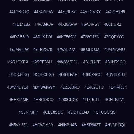
441OKOJO
4474ZR0W
4489NF37
44AFGVXY
44CGH1H9
44E14L85
44VA5KJF
44XI8AFW
45A3IPS9
4601IURZ
46DGB3L9
46DLKJV6
46KT56QV
4728GJZN
47CQFY0O
47JMVITW
47TRZS70
47W8J2J2
48QJBQ0X
49MZ8W4O
49R1GYE9
49SPF3MJ
49WWVPJU
4B13IA3F
4B1N5SGO
4BOKJ6KQ
4C9HCESS
4D64LFAR
4D90P4CC
4DV2LKB3
4DWPQY14
4DYW6NWM
4DZ5J3RQ
4E402GTO
4E4R43JK
4EE6J1ME
4ENC34CO
4F88GRG8
4FDT5ITF
4GHTKFV1
4GJRPJFP
4GLC8SBG
4GOTUJAD
4GTUQOMS
4H5VY3Z1
4HCW1AJA
4HINPU4S
4HSR603T
4HVMV9QI