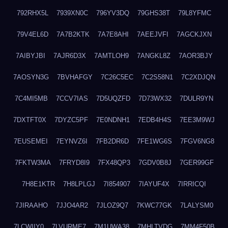
792RHX5L
7939XN0C
796YV3DQ
79GHS38T
79L8YFMC
79V4EL6D
7A7B2KTK
7A7E8AHI
7AEEJVFI
7AGCKJXN
7AIBYJBI
7AJR6D3X
7AMTLOH9
7ANGKL8Z
7AOR3BJY
7AOSYN3G
7BVHAFGY
7C26C5EC
7C2S58N1
7C2XDJQN
7C4MI5MB
7CCV7IAS
7D5UQZFD
7D73WX32
7DULR9YN
7DXTFT0X
7DYZC5PF
7E0NDNH1
7EDB4H4S
7EE3M9WJ
7EUSEMEI
7EYNVZ6I
7FB2DR6D
7FE1WG6S
7FGV6NG8
7FKTW3MA
7FRYD8I9
7FX48QP3
7GDV0B8J
7GER99GF
7H8E1KTR
7H8LPLGJ
7I854907
7IAYUF4X
7IRRICQI
7JIRAAHO
7JJO4AR2
7JLOZ9Q7
7KWC77GK
7LALYSM0
7LCWIIY0
7LVURME7
7M1UWA38
7MHLTVDG
7MM4F50B