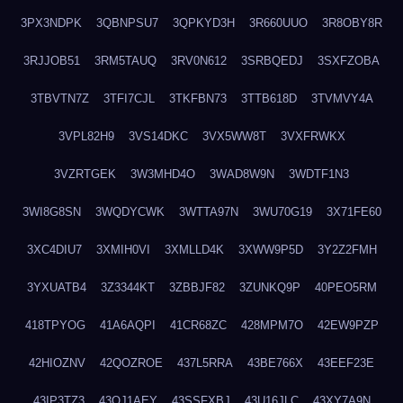
3PX3NDPK
3QBNPSU7
3QPKYD3H
3R660UUO
3R8OBY8R
3RJJOB51
3RM5TAUQ
3RV0N612
3SRBQEDJ
3SXFZOBA
3TBVTN7Z
3TFI7CJL
3TKFBN73
3TTB618D
3TVMVY4A
3VPL82H9
3VS14DKC
3VX5WW8T
3VXFRWKX
3VZRTGEK
3W3MHD4O
3WAD8W9N
3WDTF1N3
3WI8G8SN
3WQDYCWK
3WTTA97N
3WU70G19
3X71FE60
3XC4DIU7
3XMIH0VI
3XMLLD4K
3XWW9P5D
3Y2Z2FMH
3YXUATB4
3Z3344KT
3ZBBJF82
3ZUNKQ9P
40PEO5RM
418TPYOG
41A6AQPI
41CR68ZC
428MPM7O
42EW9PZP
42HIOZNV
42QOZROE
437L5RRA
43BE766X
43EEF23E
43IP3TZ3
43OJ1AEY
43SSFXBJ
43U16JLC
43XY7A9N