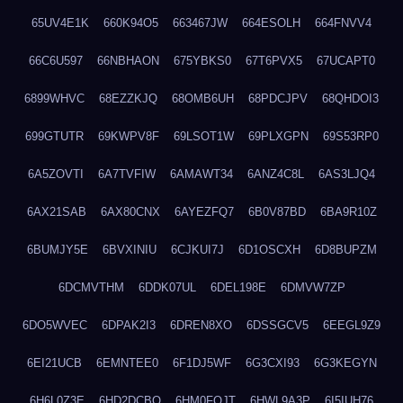
65UV4E1K
660K94O5
663467JW
664ESOLH
664FNVV4
66C6U597
66NBHAON
675YBKS0
67T6PVX5
67UCAPT0
6899WHVC
68EZZKJQ
68OMB6UH
68PDCJPV
68QHDOI3
699GTUTR
69KWPV8F
69LSOT1W
69PLXGPN
69S53RP0
6A5ZOVTI
6A7TVFIW
6AMAWT34
6ANZ4C8L
6AS3LJQ4
6AX21SAB
6AX80CNX
6AYEZFQ7
6B0V87BD
6BA9R10Z
6BUMJY5E
6BVXINIU
6CJKUI7J
6D1OSCXH
6D8BUPZM
6DCMVTHM
6DDK07UL
6DEL198E
6DMVW7ZP
6DO5WVEC
6DPAK2I3
6DREN8XO
6DSSGCV5
6EEGL9Z9
6EI21UCB
6EMNTEE0
6F1DJ5WF
6G3CXI93
6G3KEGYN
6H6L0Z3E
6HD2DCBO
6HM0FQJT
6HWL9A3P
6I5IUH76