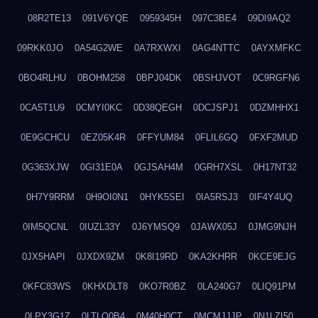
08R2TE13
091V6YQE
0959345H
097C3BE4
09DI9AQ2
09RKK0JO
0A54G2WE
0A7RXWXI
0AG4NTTC
0AYXMFKC
0BO4RLHU
0BOHM258
0BPJ04DK
0BSHJVOT
0C9RGFN6
0CA5T1U9
0CMYI0KC
0D38QEGH
0DCJSPJ1
0DZMHHX1
0E9GCHCU
0EZ05K4R
0FFYUM84
0FLIL6GQ
0FXF2MUD
0G363XJW
0GI31E0A
0GJSAH4M
0GRH7XSL
0H17NT32
0H7Y9RRM
0H9OI0N1
0HYK5SEI
0IA5RSJ3
0IF4Y4UQ
0IM5QCNL
0IUZL33Y
0J6YMSQ9
0JAWX05J
0JMG9NJH
0JX5HAPI
0JXDX9ZM
0K8I19RD
0KA2KHRR
0KCE9EJG
0KFC83WS
0KHXDLT8
0KO7R0BZ
0LA240G7
0LIQ91PM
0LPY3G1Z
0LTLQ0B4
0M40H0CT
0MCMJJJP
0N1LZI50