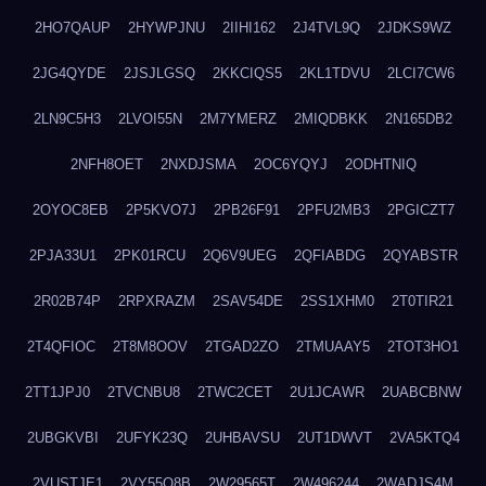
2HO7QAUP
2HYWPJNU
2IIHI162
2J4TVL9Q
2JDKS9WZ
2JG4QYDE
2JSJLGSQ
2KKCIQS5
2KL1TDVU
2LCI7CW6
2LN9C5H3
2LVOI55N
2M7YMERZ
2MIQDBKK
2N165DB2
2NFH8OET
2NXDJSMA
2OC6YQYJ
2ODHTNIQ
2OYOC8EB
2P5KVO7J
2PB26F91
2PFU2MB3
2PGICZT7
2PJA33U1
2PK01RCU
2Q6V9UEG
2QFIABDG
2QYABSTR
2R02B74P
2RPXRAZM
2SAV54DE
2SS1XHM0
2T0TIR21
2T4QFIOC
2T8M8OOV
2TGAD2ZO
2TMUAAY5
2TOT3HO1
2TT1JPJ0
2TVCNBU8
2TWC2CET
2U1JCAWR
2UABCBNW
2UBGKVBI
2UFYK23Q
2UHBAVSU
2UT1DWVT
2VA5KTQ4
2VUSTJE1
2VY55Q8B
2W29565T
2W496244
2WADJS4M