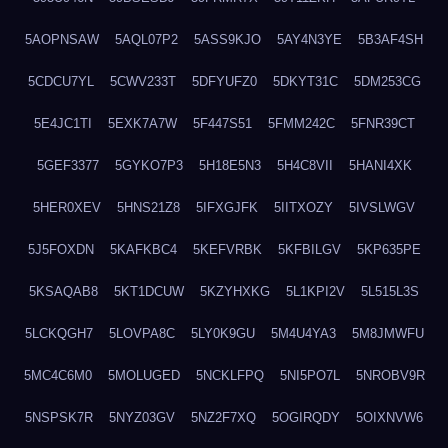
5AOPNSAW
5AQL07P2
5ASS9KJO
5AY4N3YE
5B3AF4SH
5CDCU7YL
5CWV233T
5DFYUFZ0
5DKYT31C
5DM253CG
5E4JC1TI
5EXK7A7W
5F447S51
5FMM242C
5FNR39CT
5GEF3377
5GYKO7P3
5H18E5N3
5H4C8VII
5HANI4XK
5HER0XEV
5HNS21Z8
5IFXGJFK
5IITXOZY
5IVSLWGV
5J5FOXDN
5KAFKBC4
5KEFVRBK
5KFBILGV
5KP635PE
5KSAQAB8
5KT1DCUW
5KZYHXKG
5L1KPI2V
5L515L3S
5LCKQGH7
5LOVPA8C
5LY0K9GU
5M4U4YA3
5M8JMWFU
5MC4C6M0
5MOLUGED
5NCKLFPQ
5NI5PO7L
5NROBV9R
5NSPSK7R
5NYZ03GV
5NZ2F7XQ
5OGIRQDY
5OIXNVW6