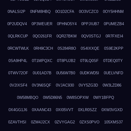
0NALSI2P
0NFM8HBQ
0O1D2CFA
0O3VCZC0
0OY5HHNM
0P2UDQV4
0P3WEUER
0PHNO5Y4
0PPJIUB7
0PUMEZB4
0QLRKCUP
0QO261FR
0QR27BKM
0QV0STGJ
0R7FXEI4
0RCWTWLK
0RH9C3CH
0S284R8O
0S4IXXQE
0S9E2KPP
0SA9HP4L
0T1MPQXC
0T8PUJB2
0T9LQ0SF
0TDEQ0TY
0TWV72OF
0U01AD7B
0U56W7B0
0UDKWD5I
0UELVNFD
0V2IXSF4
0V3N6SQF
0VJAC930
0VY5ZG3D
0W3LZD86
0W58MBQO
0W5D86N5
0W8SOPXW
0WY1BFPQ
0X4GG1J6
0XAANC43
0XI05VVT
0XLR0SZZ
0XW3VGXD
0ZAVTHSI
0ZM4J2CX
0ZVYGAG2
0ZXS0PVO
105XMS37