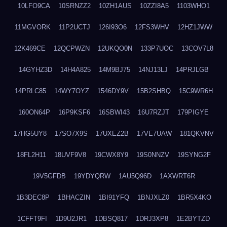
10LFO9CA
10SRNZZ2
10ZH1AUS
10ZZI8A5
1103WHO1
11MGVORK
11P2UCTJ
126I93O6
12FS3WHV
12HZ1JWW
12K469CE
12QCPWZN
12UKQO0N
133P7UOC
13COV7L8
14GYHZ3D
14H4A825
14M9BJ75
14NJ13LJ
14PRJLGB
14PRLC85
14WY7OYZ
1546DY9V
15B2SHBQ
15C9WR6H
160ON64P
16P9KSF6
16SBWI43
16U7RZJT
179PIGYE
17HG5UY8
17SO7X9S
17UXEZ2B
17VE7UAW
181QKVNV
18FL2H11
18UVF9V8
19CWX8Y9
19S0NNZV
19SYNG2F
19V5GFDB
19YDYQRW
1AU5Q96D
1AXWRT6R
1B3DEC8P
1BHACZIN
1BI91YFQ
1BNJXLZ0
1BR5X4KO
1CFFT9FI
1D9U2JR1
1DBSQ817
1DRJ3XP8
1E2BYTZD