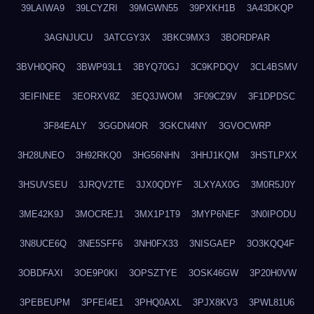
39LAIWA9
39LCYZRI
39MGWN55
39PXKH1B
3A43DKQP
3AGNJUCU
3ATCGY3X
3BKC9MX3
3BORDPAR
3BVH0QRQ
3BWP93L1
3BYQ70GJ
3C9KPDQV
3CL4BSMV
3EIFINEE
3EORXV8Z
3EQ3JWOM
3F09CZ9V
3F1DPDSC
3F84EALY
3GGDN4OR
3GKCN4NY
3GVOCWRP
3H28UNEO
3H92RKQ0
3HG56NHN
3HHJ1KQM
3HSTLPXX
3HSUVSEU
3JRQV2TE
3JX0QDYF
3LXYAX0G
3M0R5J0Y
3ME42K9J
3MOCREJ1
3MX1P1T9
3MYP6NEF
3N0IPODU
3N8UCE6Q
3NE5SFF6
3NH0FX33
3NISGAEP
3O3KQQ4F
3OBDFAXI
3OE9P0KI
3OPSZTYE
3OSK46GW
3P20H0VW
3PEBEUPM
3PFEI4E1
3PHQ0AXL
3PJX8KV3
3PWL81U6