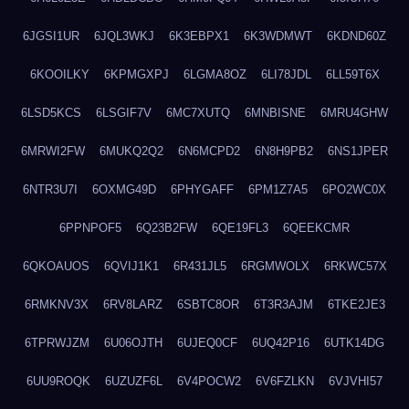
6JGSI1UR
6JQL3WKJ
6K3EBPX1
6K3WDMWT
6KDND60Z
6KOOILKY
6KPMGXPJ
6LGMA8OZ
6LI78JDL
6LL59T6X
6LSD5KCS
6LSGIF7V
6MC7XUTQ
6MNBISNE
6MRU4GHW
6MRWI2FW
6MUKQ2Q2
6N6MCPD2
6N8H9PB2
6NS1JPER
6NTR3U7I
6OXMG49D
6PHYGAFF
6PM1Z7A5
6PO2WC0X
6PPNPOF5
6Q23B2FW
6QE19FL3
6QEEKCMR
6QKOAUOS
6QVIJ1K1
6R431JL5
6RGMWOLX
6RKWC57X
6RMKNV3X
6RV8LARZ
6SBTC8OR
6T3R3AJM
6TKE2JE3
6TPRWJZM
6U06OJTH
6UJEQ0CF
6UQ42P16
6UTK14DG
6UU9ROQK
6UZUZF6L
6V4POCW2
6V6FZLKN
6VJVHI57