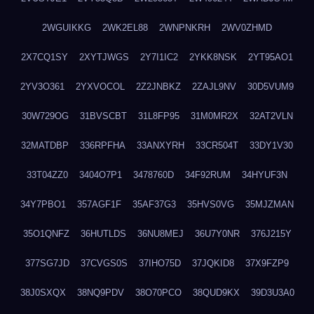
2WGUIKKG
2WK2EL88
2WNPNKRH
2WV0ZHMD
2X7CQ1SY
2XYTJWGS
2Y7I1IC2
2YKK8NSK
2YT95AO1
2YV3O361
2YXVOCOL
2Z2JNBKZ
2ZAJL9NV
30D5VUM9
30W729OG
31BVSCBT
31L8FP95
31M0MR2X
32AT2VLN
32MATDBP
336RPFHA
33ANXYRH
33CR504T
33DY1V30
33T04ZZ0
3404O7P1
3478760D
34F92RUM
34HYUF3N
34Y7PBO1
357AGF1F
35AF37G3
35HVS0VG
35MJZMAN
35O1QNFZ
36HUTLDS
36NU8MEJ
36U7Y0NR
376J215Y
377SG7JD
37CVGS0S
37IHO75D
37JQKID8
37X9FZP9
38J0SXQX
38NQ9PDV
38O70PCO
38QUD9KX
39D3U3A0