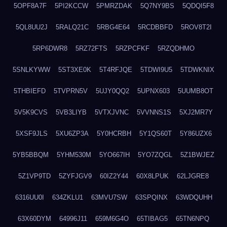
5OPF8A7F
5PI2KCCW
5PMRZDAK
5Q7NY9BS
5QDQI5F8
5QL8UU2J
5RALQ21C
5RBG4E64
5RCDBBFD
5ROV8T2I
5RP6DWR8
5RZ72FTS
5RZPCFKF
5RZQDHMO
5SNLKYWW
5ST3XE0K
5T4RFJQE
5TDWI9U5
5TDWKNIX
5THBIEFD
5TVPRN5V
5UJY0QQ2
5UPNX603
5UUMB8OT
5V5K9CVS
5VB3LIYB
5VTXJVNC
5VVNNS1S
5XJ2MR7Y
5XSF9JLS
5XU6ZP3A
5Y0HCRBH
5Y1QS60T
5Y86UZX6
5YB5BBQM
5YHM530M
5YO667IH
5YO7ZQGL
5Z1BWJEZ
5Z1VP9TD
5ZYFJGV9
60IZ2Y44
60X8LPUK
62LJGRE8
6316UU0I
634ZKLU1
63MVU7SW
63SPQINX
63WDQUHH
63X60DYM
64996J11
659M6G4O
65TIBAG5
65TN6NPQ