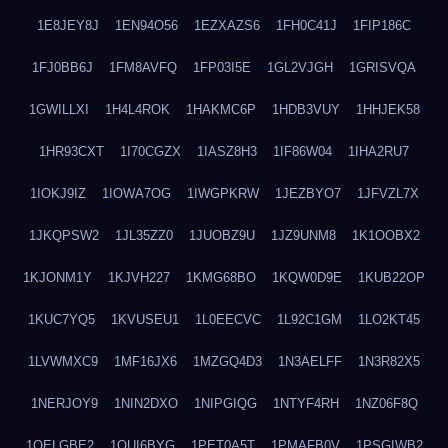
1E8JEY8J
1EN94O56
1EZXAZS6
1FH0C41J
1FIP186C
1FJ0BB6J
1FM8AVFQ
1FP03I5E
1GL2VJGH
1GRISVQA
1GWILLXI
1H4L4ROK
1HAKMC6P
1HDB3VUY
1HHJEK58
1HR93CXT
1I70CGZX
1IASZ8H3
1IF86W04
1IHA2RU7
1IOKJ9IZ
1IOWA7OG
1IWGPKRW
1JEZBYO7
1JFVZL7X
1JKQPSW2
1JL35ZZ0
1JUOBZ9U
1JZ9UNM8
1K1OOBX2
1KJONM1Y
1KJVH227
1KMG68BO
1KQW0D9E
1KUB22OP
1KUC7YQ5
1KVUSEU1
1L0EECVC
1L92C1GM
1LO2KT45
1LVWMXC9
1MF16JX6
1MZGQ4D3
1N3AELFF
1N3R82X5
1NERJOY9
1NIN2DXO
1NIPGIQG
1NTYF4RH
1NZ06F8Q
1OELGBE2
1OUI6BYG
1PET0A5T
1PMAFB0V
1PSGIWB2