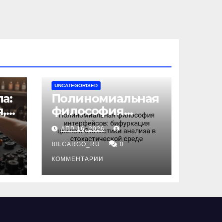
UNCATEGORISED
а:
Полиномиальная
,
философия
интерфейсов:
АПР 16, 2026
бифуркация
циклом
BILCARGO_RU
0
ов
Статистики
КОММЕНТАРИИ
анализа в
стохастической
среде