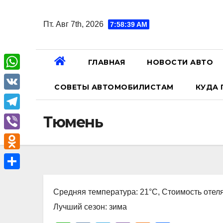
Перейти
к
Пт. Авг 7th, 2026
7:58:40 AM
содержанию
ГЛАВНАЯ
НОВОСТИ АВТО
W
СОВЕТЫ АВТОМОБИЛИСТАМ
КУДА 
h
V
a
K
T
Тюмень
t
e
V
s
l
i
A
O
e
b
p
d
О
g
e
p
n
Средняя температура: 21°C, Стоимость отеля
т
r
r
o
Лучший сезон: зима
п
a
k