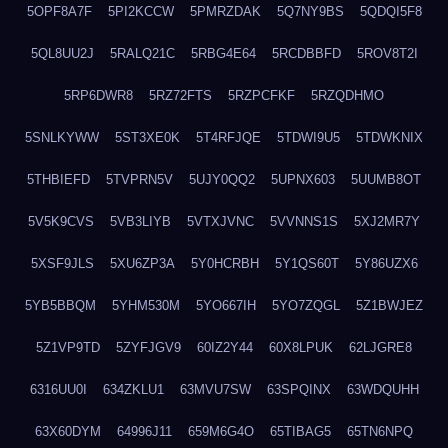
5OPF8A7F
5PI2KCCW
5PMRZDAK
5Q7NY9BS
5QDQI5F8
5QL8UU2J
5RALQ21C
5RBG4E64
5RCDBBFD
5ROV8T2I
5RP6DWR8
5RZ72FTS
5RZPCFKF
5RZQDHMO
5SNLKYWW
5ST3XE0K
5T4RFJQE
5TDWI9U5
5TDWKNIX
5THBIEFD
5TVPRN5V
5UJY0QQ2
5UPNX603
5UUMB8OT
5V5K9CVS
5VB3LIYB
5VTXJVNC
5VVNNS1S
5XJ2MR7Y
5XSF9JLS
5XU6ZP3A
5Y0HCRBH
5Y1QS60T
5Y86UZX6
5YB5BBQM
5YHM530M
5YO667IH
5YO7ZQGL
5Z1BWJEZ
5Z1VP9TD
5ZYFJGV9
60IZ2Y44
60X8LPUK
62LJGRE8
6316UU0I
634ZKLU1
63MVU7SW
63SPQINX
63WDQUHH
63X60DYM
64996J11
659M6G4O
65TIBAG5
65TN6NPQ