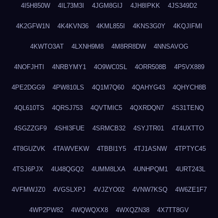
4I5H850W
4IL73M3I
4JGM8GIJ
4JH8IPKK
4JS349D2
4K2GFW1N
4K4KVN36
4KML855I
4KNS3G0Y
4KQJIFMI
4KWTO3AT
4LXNH9M8
4M8RR8DW
4NNSAVOG
4NOFJHTI
4NRBYMY1
4O9WC0SL
4ORR508B
4P5VX889
4PE2DGG9
4PW810LS
4Q1M7Q60
4QAHYG43
4QHYCH8B
4QL610TS
4QRSJ753
4QVTMIC5
4QXRDQN7
4S31TENQ
4SGZZGF9
4SHI3FUE
4SRMCB32
4SYJTR01
4T4UXTTO
4T8GUZVK
4TAWVEKW
4TBBI1Y5
4TJ1ASNW
4TPTYC45
4TSJ6PJX
4U48QGQ2
4UMM8LXA
4UNHPQM1
4URT243L
4VFMWJZ0
4VGSLXPJ
4VJZYO02
4VNW7KSQ
4W6ZE1F7
4WP2PW82
4WQWQXX8
4WXQZN38
4X7TT8GV