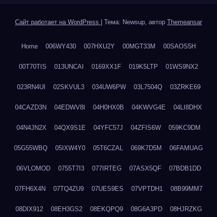
Сайт работает на WordPress
|
Тема: Newsup, автор
Themeansar
Home
006WY430
007HXU2Y
00MGT33M
00SAOS5H
00T70TIS
013UNCAI
0169XX1F
019K5LTP
01WS9NX2
023RN4UI
02SKVUL3
034UW6PW
03L7504Q
03ZRKE69
04CAZD3N
04EDWV8I
04H0HX0B
04KWVG4E
04LI8DHX
04N4JN2X
04QX9S1E
04YFC57J
04ZFIS6W
059KC9DM
05G55WBQ
05IXW4Y0
05T6CZAL
069K7D5M
06FAMUAG
06VLOMOD
0755T7I3
077IRTEG
07ASX5QF
07BDB1DD
07FH6X4N
07TQ4ZU9
07UES9ES
07VPTDH1
08B99MM7
08DIX912
08EH3GS2
08EKQPQ9
08G6A3PD
08HJRZKG