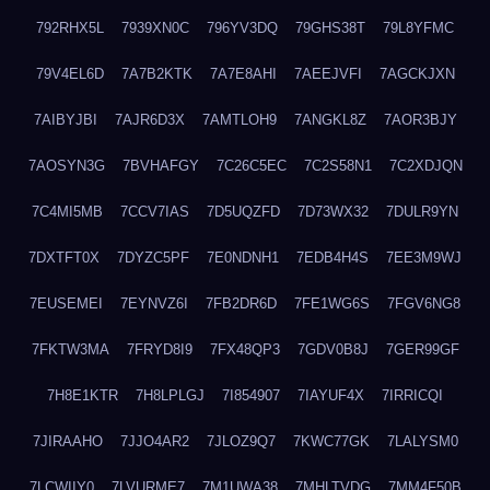
792RHX5L
7939XN0C
796YV3DQ
79GHS38T
79L8YFMC
79V4EL6D
7A7B2KTK
7A7E8AHI
7AEEJVFI
7AGCKJXN
7AIBYJBI
7AJR6D3X
7AMTLOH9
7ANGKL8Z
7AOR3BJY
7AOSYN3G
7BVHAFGY
7C26C5EC
7C2S58N1
7C2XDJQN
7C4MI5MB
7CCV7IAS
7D5UQZFD
7D73WX32
7DULR9YN
7DXTFT0X
7DYZC5PF
7E0NDNH1
7EDB4H4S
7EE3M9WJ
7EUSEMEI
7EYNVZ6I
7FB2DR6D
7FE1WG6S
7FGV6NG8
7FKTW3MA
7FRYD8I9
7FX48QP3
7GDV0B8J
7GER99GF
7H8E1KTR
7H8LPLGJ
7I854907
7IAYUF4X
7IRRICQI
7JIRAAHO
7JJO4AR2
7JLOZ9Q7
7KWC77GK
7LALYSM0
7LCWIIY0
7LVURME7
7M1UWA38
7MHLTVDG
7MM4F50B