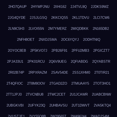
2HO7QAUP
2HYWPJNU
2IIHI162
2J4TVL9Q
2JDKS9WZ
2JG4QYDE
2JSJLGSQ
2KKCIQS5
2KL1TDVU
2LCI7CW6
2LN9C5H3
2LVOI55N
2M7YMERZ
2MIQDBKK
2N165DB2
2NFH8OET
2NXDJSMA
2OC6YQYJ
2ODHTNIQ
2OYOC8EB
2P5KVO7J
2PB26F91
2PFU2MB3
2PGICZT7
2PJA33U1
2PK01RCU
2Q6V9UEG
2QFIABDG
2QYABSTR
2R02B74P
2RPXRAZM
2SAV54DE
2SS1XHM0
2T0TIR21
2T4QFIOC
2T8M8OOV
2TGAD2ZO
2TMUAAY5
2TOT3HO1
2TT1JPJ0
2TVCNBU8
2TWC2CET
2U1JCAWR
2UABCBNW
2UBGKVBI
2UFYK23Q
2UHBAVSU
2UT1DWVT
2VA5KTQ4
2VUSTJE1
2VY55Q8B
2W29565T
2W496244
2WADJS4M