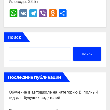
Углеводы: 33.5 г
W
V
T
Vi
O
О
h
K
el
b
d
тп
at
e
er
n
р
s
gr
o
а
Поиск
A
a
kl
в
p
m
a
и
Поиск
p
ss
ть
ni
ki
Последние публикации
Обучение в автошколе на категорию В: полный
гид для будущих водителей