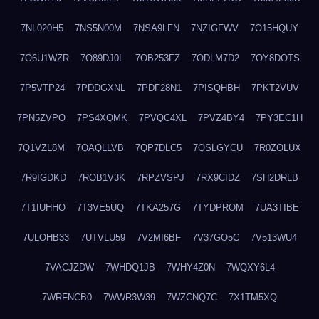
7NL020H5
7NS5N00M
7NSA9LFN
7NZIGFWV
7O15HQUY
7O6U1WZR
7O89DJ0L
7OB253FZ
7ODLM7D2
7OY8DOTS
7P5VTP24
7PDDGXNL
7PDF28N1
7PISQHBH
7PKT2VUV
7PN5ZVPO
7PS4XQMK
7PVQC4XL
7PVZ4BY4
7PY3EC1H
7Q1VZL8M
7QAQLLVB
7QP7DLC5
7QSLGYCU
7R0ZOLUX
7R9IGDKD
7ROB1V3K
7RPZVSPJ
7RX9CIDZ
7SH2DRLB
7T1IUHHO
7T3VE5UQ
7TKA257G
7TYDPROM
7UA3TIBE
7ULOHB33
7UTVLU59
7V2MI6BF
7V37GO5C
7V513WU4
7VACJZDW
7WHDQ1JB
7WHY4Z0N
7WQXY6L4
7WRFNCB0
7WWR3W39
7WZCNQ7C
7X1TM5XQ