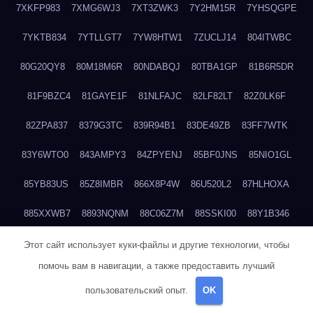
7XKFP983
7XMG6WJ3
7XT3ZWK3
7Y2HM15R
7YHSQGPE
7YKTB834
7YTLLGT7
7YW8HTW1
7ZUCLJ14
804ITWBC
80G20QY8
80M18M6R
80NDABQJ
80TBA1GP
81B6R5DR
81F9BZC4
81GAYE1F
81NLFAJC
82LF82LT
82Z0LK6F
82ZPA837
8379G3TC
839R94B1
83DE49ZB
83FF7WTK
83Y6WTO0
843AMPY3
84ZPYENJ
85BF0JNS
85NIO1GL
85YB83US
85Z8IMBR
866X8P4W
86U520L2
87HLHOXA
885XXWB7
8893NQNM
88C06Z7M
88SSKI00
88Y1B346
88ZYQON6
88ZZ29JA
895NL72T
89WVKQCH
8A6B5EEP
Этот сайт использует куки-файлы и другие технологии, чтобы
помочь вам в навигации, а также предоставить лучший
8BBJWQMN
8BJPIIGO
8BSWANL0
8BVB056I
8BZT9YKF
пользовательский опыт.
OK
8BZZZWSD
8C2C6QL5
8C6H1X9Q
8CEG9O6P
8CFDQ2M4