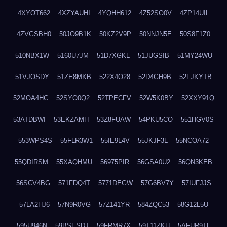
4XYOT662
4XZYAUHI
4YQHH612
4Z52SO0V
4ZP14UIL
4ZVGSBH0
50JO9B1K
50KZ2V9P
50NNJN5E
50S8F1Z0
510NBX1W
5160U7JM
51D7XGKL
51JUGSIB
51MY24WU
51VJOSDY
51ZE8MKB
522X4O28
52D4GH9B
52FJKYTB
52MOA4HC
52SYO0Q2
52TPECFV
52W5K0BY
52XXY91Q
53ATDBWI
53EKZAMH
53Z8FUAW
54PKU5CO
551HGV0S
553WPS4S
55FLR3W1
55IE9L4V
55JKJF3L
55NCOA72
55QDIRSM
55XAQHMU
56975PIR
56GSA0U2
56QN3KEB
56SCV4BG
571FDQ4T
5771DEGW
57G6BV7Y
57IUFJJS
57LA2HJ6
57N9R0VG
57Z141YR
584ZQC53
58G12L5U
595U946N
59BSESDJ
59FRMR7X
59T11ZKH
5AFUR9TL