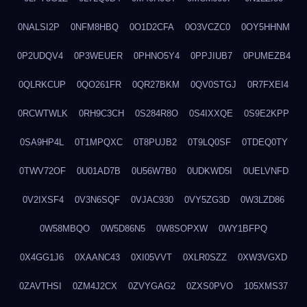
0NALSI2P
0NFM8HBQ
0O1D2CFA
0O3VCZC0
0OY5HHNM
0P2UDQV4
0P3WEUER
0PHNO5Y4
0PPJIUB7
0PUMEZB4
0QLRKCUP
0QO261FR
0QR27BKM
0QV0STGJ
0R7FXEI4
0RCWTWLK
0RH9C3CH
0S284R8O
0S4IXXQE
0S9E2KPP
0SA9HP4L
0T1MPQXC
0T8PUJB2
0T9LQ0SF
0TDEQ0TY
0TWV72OF
0U01AD7B
0U56W7B0
0UDKWD5I
0UELVNFD
0V2IXSF4
0V3N6SQF
0VJAC930
0VY5ZG3D
0W3LZD86
0W58MBQO
0W5D86N5
0W8SOPXW
0WY1BFPQ
0X4GG1J6
0XAANC43
0XI05VVT
0XLR0SZZ
0XW3VGXD
0ZAVTHSI
0ZM4J2CX
0ZVYGAG2
0ZXS0PVO
105XMS37