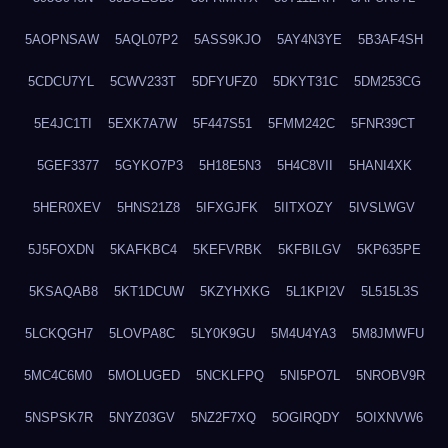
5AOPNSAW
5AQL07P2
5ASS9KJO
5AY4N3YE
5B3AF4SH
5CDCU7YL
5CWV233T
5DFYUFZ0
5DKYT31C
5DM253CG
5E4JC1TI
5EXK7A7W
5F447S51
5FMM242C
5FNR39CT
5GEF3377
5GYKO7P3
5H18E5N3
5H4C8VII
5HANI4XK
5HER0XEV
5HNS21Z8
5IFXGJFK
5IITXOZY
5IVSLWGV
5J5FOXDN
5KAFKBC4
5KEFVRBK
5KFBILGV
5KP635PE
5KSAQAB8
5KT1DCUW
5KZYHXKG
5L1KPI2V
5L515L3S
5LCKQGH7
5LOVPA8C
5LY0K9GU
5M4U4YA3
5M8JMWFU
5MC4C6M0
5MOLUGED
5NCKLFPQ
5NI5PO7L
5NROBV9R
5NSPSK7R
5NYZ03GV
5NZ2F7XQ
5OGIRQDY
5OIXNVW6