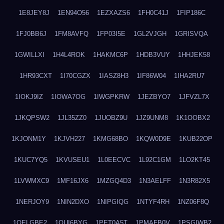
1E8JEY8J
1EN94O56
1EZXAZS6
1FH0C41J
1FIP186C
1FJ0BB6J
1FM8AVFQ
1FP03I5E
1GL2VJGH
1GRISVQA
1GWILLXI
1H4L4ROK
1HAKMC6P
1HDB3VUY
1HHJEK58
1HR93CXT
1I70CGZX
1IASZ8H3
1IF86W04
1IHA2RU7
1IOKJ9IZ
1IOWA7OG
1IWGPKRW
1JEZBYO7
1JFVZL7X
1JKQPSW2
1JL35ZZ0
1JUOBZ9U
1JZ9UNM8
1K1OOBX2
1KJONM1Y
1KJVH227
1KMG68BO
1KQW0D9E
1KUB22OP
1KUC7YQ5
1KVUSEU1
1L0EECVC
1L92C1GM
1LO2KT45
1LVWMXC9
1MF16JX6
1MZGQ4D3
1N3AELFF
1N3R82X5
1NERJOY9
1NIN2DXO
1NIPGIQG
1NTYF4RH
1NZ06F8Q
1OELGBE2
1OUI6BYG
1PET0A5T
1PMAFB0V
1PSGIWB2