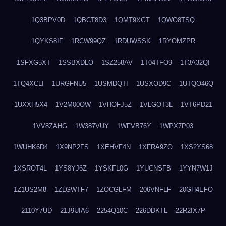
1Q3BPV0D
1QBCT8D3
1QMT9XGT
1QWO8TSQ
1QYKS8IF
1RCW99QZ
1RDUWSSK
1RYOMZPR
1SFXG5XT
1SSBXDLO
1SZ258AV
1T04TFO9
1T3A32QI
1TQ4XCLI
1URGFNU5
1USMDQTI
1USXOD9C
1UTQO46Q
1UXXH5X4
1V2M00OW
1VHOFJ5Z
1VLGOT3L
1VT6PD21
1VV8ZAHG
1W387VUY
1WFVB76Y
1WPX7P03
1WUHK6D4
1X9NP2FS
1XEHVF4N
1XFRA9ZO
1XS2YS68
1XSROT4L
1YS8YJ6Z
1YSKFL0G
1YUCNSFB
1YYN7W1J
1Z1US2M8
1ZLGWTF7
1ZOCGLFM
206VNFLF
20GH4EFO
2110Y7UD
21J9UIA6
2254Q10C
226DDKTL
22R2IX7P