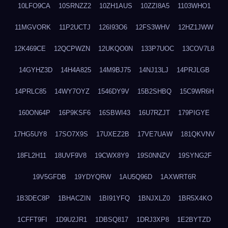
10LFO9CA
10SRNZZ2
10ZH1AUS
10ZZI8A5
1103WHO1
11MGVORK
11P2UCTJ
126I93O6
12FS3WHV
12HZ1JWW
12K469CE
12QCPWZN
12UKQO0N
133P7UOC
13COV7L8
14GYHZ3D
14H4A825
14M9BJ75
14NJ13LJ
14PRJLGB
14PRLC85
14WY7OYZ
1546DY9V
15B2SHBQ
15C9WR6H
160ON64P
16P9KSF6
16SBWI43
16U7RZJT
179PIGYE
17HG5UY8
17SO7X9S
17UXEZ2B
17VE7UAW
181QKVNV
18FL2H11
18UVF9V8
19CWX8Y9
19S0NNZV
19SYNG2F
19V5GFDB
19YDYQRW
1AU5Q96D
1AXWRT6R
1B3DEC8P
1BHACZIN
1BI91YFQ
1BNJXLZ0
1BR5X4KO
1CFFT9FI
1D9U2JR1
1DBSQ817
1DRJ3XP8
1E2BYTZD