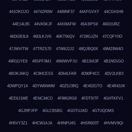
441OKOJO
4474ZR0W
4489NF37
44AFGVXY
44CGH1H9
44E14L85
44VA5KJF
44XI8AFW
45A3IPS9
4601IURZ
46DGB3L9
46DLKJV6
46KT56QV
4728GJZN
47CQFY0O
47JMVITW
47TRZS70
47W8J2J2
48QJBQ0X
49MZ8W4O
49R1GYE9
49SPF3MJ
49WWVPJU
4B13IA3F
4B1N5SGO
4BOKJ6KQ
4C9HCESS
4D64LFAR
4D90P4CC
4DV2LKB3
4DWPQY14
4DYW6NWM
4DZ5J3RQ
4E402GTO
4E4R43JK
4EE6J1ME
4ENC34CO
4F88GRG8
4FDT5ITF
4GHTKFV1
4GJRPJFP
4GLC8SBG
4GOTUJAD
4GTUQOMS
4H5VY3Z1
4HCW1AJA
4HINPU4S
4HSR603T
4HVMV9QI