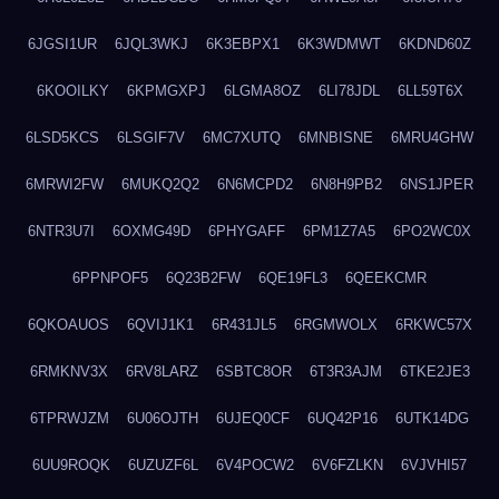
6JGSI1UR
6JQL3WKJ
6K3EBPX1
6K3WDMWT
6KDND60Z
6KOOILKY
6KPMGXPJ
6LGMA8OZ
6LI78JDL
6LL59T6X
6LSD5KCS
6LSGIF7V
6MC7XUTQ
6MNBISNE
6MRU4GHW
6MRWI2FW
6MUKQ2Q2
6N6MCPD2
6N8H9PB2
6NS1JPER
6NTR3U7I
6OXMG49D
6PHYGAFF
6PM1Z7A5
6PO2WC0X
6PPNPOF5
6Q23B2FW
6QE19FL3
6QEEKCMR
6QKOAUOS
6QVIJ1K1
6R431JL5
6RGMWOLX
6RKWC57X
6RMKNV3X
6RV8LARZ
6SBTC8OR
6T3R3AJM
6TKE2JE3
6TPRWJZM
6U06OJTH
6UJEQ0CF
6UQ42P16
6UTK14DG
6UU9ROQK
6UZUZF6L
6V4POCW2
6V6FZLKN
6VJVHI57