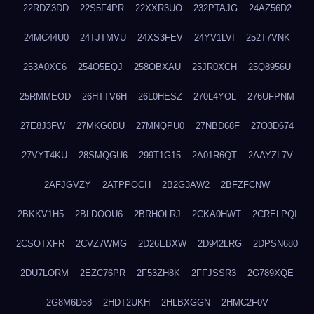
22RDZ3DD
22S5F4PR
22XXR3UO
232PTAJG
24AZ56D2
24MC44U0
24TJTMVU
24XS3FEV
24YV1LVI
252T7VNK
253A0XC6
254O5EQJ
258OBXAU
25JR0XCH
25Q8956U
25RMMEOD
26HTTV6H
26L0HESZ
270L4YOL
276UFPNM
27E8J3FW
27MKG0DU
27MNQPU0
27NBD68F
27O3D674
27VYT4KU
28SMQGU6
299T1G15
2A01R6QT
2AAYZL7V
2AFJGVZY
2ATPPOCH
2B2G3AW2
2BFZFCNW
2BKKV1H5
2BLDOOU6
2BRHOLRJ
2CKA0HWT
2CRELPQI
2CSOTXFR
2CVZ7WMG
2D26EBXW
2D942LRG
2DPSN680
2DU7LORM
2EZC76PR
2F53ZH8K
2FFJSSR3
2G789XQE
2G8M6D58
2HDT2UKH
2HLBXGGN
2HMC2F0V