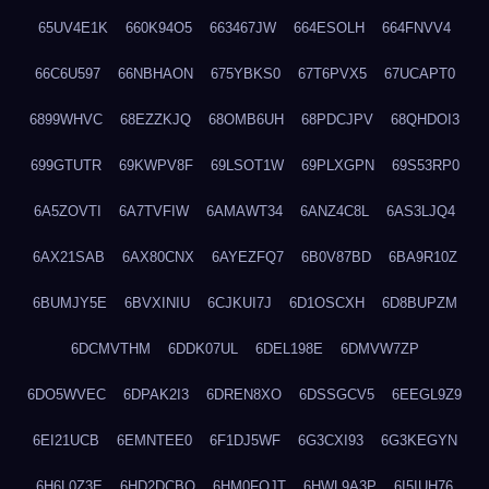
65UV4E1K
660K94O5
663467JW
664ESOLH
664FNVV4
66C6U597
66NBHAON
675YBKS0
67T6PVX5
67UCAPT0
6899WHVC
68EZZKJQ
68OMB6UH
68PDCJPV
68QHDOI3
699GTUTR
69KWPV8F
69LSOT1W
69PLXGPN
69S53RP0
6A5ZOVTI
6A7TVFIW
6AMAWT34
6ANZ4C8L
6AS3LJQ4
6AX21SAB
6AX80CNX
6AYEZFQ7
6B0V87BD
6BA9R10Z
6BUMJY5E
6BVXINIU
6CJKUI7J
6D1OSCXH
6D8BUPZM
6DCMVTHM
6DDK07UL
6DEL198E
6DMVW7ZP
6DO5WVEC
6DPAK2I3
6DREN8XO
6DSSGCV5
6EEGL9Z9
6EI21UCB
6EMNTEE0
6F1DJ5WF
6G3CXI93
6G3KEGYN
6H6L0Z3E
6HD2DCBO
6HM0FQJT
6HWL9A3P
6I5IUH76