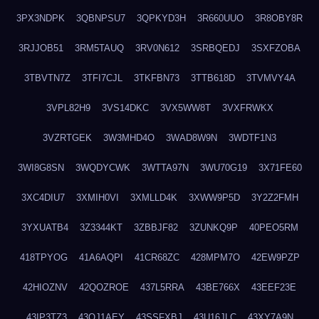
3PX3NDPK
3QBNPSU7
3QPKYD3H
3R660UUO
3R8OBY8R
3RJJOB51
3RM5TAUQ
3RV0N612
3SRBQEDJ
3SXFZOBA
3TBVTN7Z
3TFI7CJL
3TKFBN73
3TTB618D
3TVMVY4A
3VPL82H9
3VS14DKC
3VX5WW8T
3VXFRWKX
3VZRTGEK
3W3MHD4O
3WAD8W9N
3WDTF1N3
3WI8G8SN
3WQDYCWK
3WTTA97N
3WU70G19
3X71FE60
3XC4DIU7
3XMIH0VI
3XMLLD4K
3XWW9P5D
3Y2Z2FMH
3YXUATB4
3Z3344KT
3ZBBJF82
3ZUNKQ9P
40PEO5RM
418TPYOG
41A6AQPI
41CR68ZC
428MPM7O
42EW9PZP
42HIOZNV
42QOZROE
437L5RRA
43BE766X
43EEF23E
43IP3TZ3
43OJ1AEY
43SSFXBJ
43U16JLC
43XY7A9N