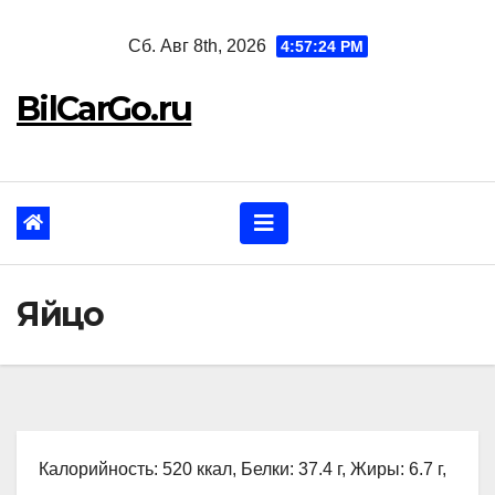
Перейти
Сб. Авг 8th, 2026
4:57:25 PM
к
содержанию
BilCarGo.ru
Яйцо
Калорийность: 520 ккал, Белки: 37.4 г, Жиры: 6.7 г,