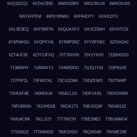
6VQ1DZQ1
6VZACB5E
6W0V02MY
6W1CRLU0
6WAOIUX0
6WJXFPEM
6WSY8NWU
6XFR4OTY
6XIHLDTU
6XL3E0EQ
6XP30R7N
6XQUAXFV
6XUCD56H
6XVXTC5I
6Y6PMH2U
6YQP5Y4L
6YR8PDRZ
6YY0PXBC
6ZISH1A0
6ZT4UC5F
6ZYCUFVQ
70T7NVVN
70V1YKH3
711BHOSD
713M5IHY
718NNXY2
71H5RDOO
71UQJY58
725P81XE
727P972L
72FW37AL
73CXZZM4
73IDZEWO
73UTNHIP
73VKAF4E
740HGIUK
745ACL1O
74DPJX4S
74DVDXRM
74FGRN3A
7612HD1B
7651K273
76BJGQ4F
76G4013Z
76HU4CRK
76LLJI2Y
7777M27H
77BED9B2
77BGMMG4
77S55623
77TABW20
780FZHSV
78Q29S80
78XWEZ88