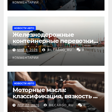
КОММЕНТАРИИ
НОВОСТИ АВТО
Железнодорожные
контейнерные перевозки
из Китая в Россию:
МАЙ 6, 2026
BILCARGO_RU
0
маршруты, сроки и
требования
КОММЕНТАРИИ
НОВОСТИ АВТО
Моторные масла:
классификация, вязкость и
рекомендации по выбору
АПР 22, 2026
BILCARGO_RU
0
для различных типов