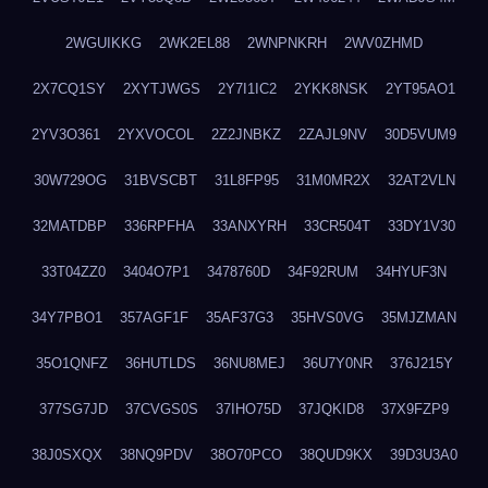
2WGUIKKG
2WK2EL88
2WNPNKRH
2WV0ZHMD
2X7CQ1SY
2XYTJWGS
2Y7I1IC2
2YKK8NSK
2YT95AO1
2YV3O361
2YXVOCOL
2Z2JNBKZ
2ZAJL9NV
30D5VUM9
30W729OG
31BVSCBT
31L8FP95
31M0MR2X
32AT2VLN
32MATDBP
336RPFHA
33ANXYRH
33CR504T
33DY1V30
33T04ZZ0
3404O7P1
3478760D
34F92RUM
34HYUF3N
34Y7PBO1
357AGF1F
35AF37G3
35HVS0VG
35MJZMAN
35O1QNFZ
36HUTLDS
36NU8MEJ
36U7Y0NR
376J215Y
377SG7JD
37CVGS0S
37IHO75D
37JQKID8
37X9FZP9
38J0SXQX
38NQ9PDV
38O70PCO
38QUD9KX
39D3U3A0