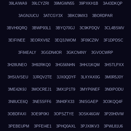
39LAIWA9
39LCYZRI
39MGWN55
39PXKH1B
3A43DKQP
3AGNJUCU
3ATCGY3X
3BKC9MX3
3BORDPAR
3BVH0QRQ
3BWP93L1
3BYQ70GJ
3C9KPDQV
3CL4BSMV
3EIFINEE
3EORXV8Z
3EQ3JWOM
3F09CZ9V
3F1DPDSC
3F84EALY
3GGDN4OR
3GKCN4NY
3GVOCWRP
3H28UNEO
3H92RKQ0
3HG56NHN
3HHJ1KQM
3HSTLPXX
3HSUVSEU
3JRQV2TE
3JX0QDYF
3LXYAX0G
3M0R5J0Y
3ME42K9J
3MOCREJ1
3MX1P1T9
3MYP6NEF
3N0IPODU
3N8UCE6Q
3NE5SFF6
3NH0FX33
3NISGAEP
3O3KQQ4F
3OBDFAXI
3OE9P0KI
3OPSZTYE
3OSK46GW
3P20H0VW
3PEBEUPM
3PFEI4E1
3PHQ0AXL
3PJX8KV3
3PWL81U6