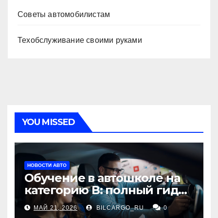
Советы автомобилистам
Техобслуживание своими руками
YOU MISSED
НОВОСТИ АВТО
Обучение в автошколе на
категорию В: полный гид
для будущих водителей
МАЙ 21, 2026
BILCARGO_RU
0