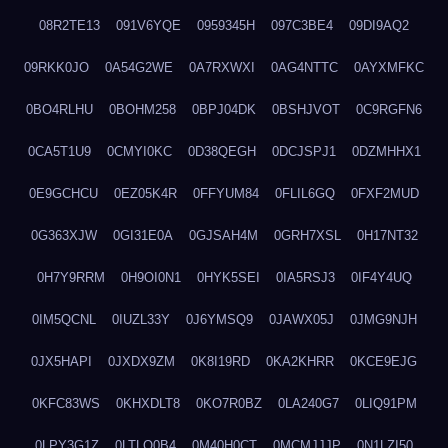
08R2TE13
091V6YQE
0959345H
097C3BE4
09DI9AQ2
09RKK0JO
0A54G2WE
0A7RXWXI
0AG4NTTC
0AYXMFKC
0BO4RLHU
0BOHM258
0BPJ04DK
0BSHJVOT
0C9RGFN6
0CA5T1U9
0CMYI0KC
0D38QEGH
0DCJSPJ1
0DZMHHX1
0E9GCHCU
0EZ05K4R
0FFYUM84
0FLIL6GQ
0FXF2MUD
0G363XJW
0GI31E0A
0GJSAH4M
0GRH7XSL
0H17NT32
0H7Y9RRM
0H9OI0N1
0HYK5SEI
0IA5RSJ3
0IF4Y4UQ
0IM5QCNL
0IUZL33Y
0J6YMSQ9
0JAWX05J
0JMG9NJH
0JX5HAPI
0JXDX9ZM
0K8I19RD
0KA2KHRR
0KCE9EJG
0KFC83WS
0KHXDLT8
0KO7R0BZ
0LA240G7
0LIQ91PM
0LPY3G1Z
0LTLQ0B4
0M40H0CT
0MCMJJJP
0N1LZI50