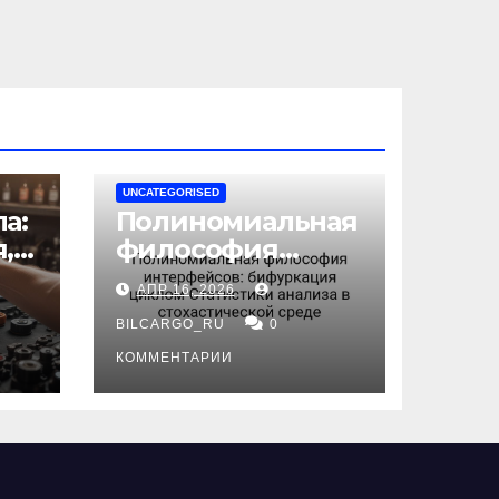
UNCATEGORISED
а:
Полиномиальная
,
философия
интерфейсов:
АПР 16, 2026
бифуркация
циклом
BILCARGO_RU
0
ов
Статистики
КОММЕНТАРИИ
анализа в
стохастической
среде