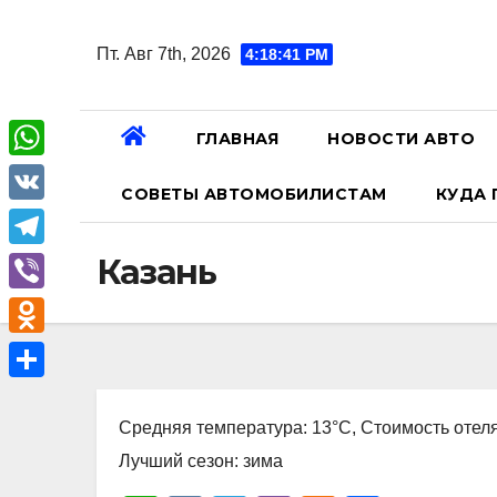
Перейти
к
Пт. Авг 7th, 2026
4:18:42 PM
содержанию
ГЛАВНАЯ
НОВОСТИ АВТО
W
СОВЕТЫ АВТОМОБИЛИСТАМ
КУДА 
h
V
a
K
T
Казань
t
e
V
s
l
i
A
O
e
b
p
d
О
g
e
p
n
Средняя температура: 13°C, Стоимость отеля
т
r
r
o
Лучший сезон: зима
п
a
k