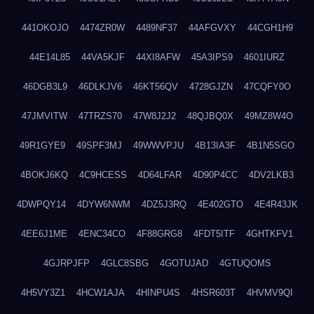
441OKOJO
4474ZR0W
4489NF37
44AFGVXY
44CGH1H9
44E14L85
44VA5KJF
44XI8AFW
45A3IPS9
4601IURZ
46DGB3L9
46DLKJV6
46KT56QV
4728GJZN
47CQFY0O
47JMVITW
47TRZS70
47W8J2J2
48QJBQ0X
49MZ8W4O
49R1GYE9
49SPF3MJ
49WWVPJU
4B13IA3F
4B1N5SGO
4BOKJ6KQ
4C9HCESS
4D64LFAR
4D90P4CC
4DV2LKB3
4DWPQY14
4DYW6NWM
4DZ5J3RQ
4E402GTO
4E4R43JK
4EE6J1ME
4ENC34CO
4F88GRG8
4FDT5ITF
4GHTKFV1
4GJRPJFP
4GLC8SBG
4GOTUJAD
4GTUQOMS
4H5VY3Z1
4HCW1AJA
4HINPU4S
4HSR603T
4HVMV9QI