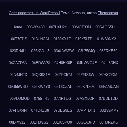
Сайт работает на WordPress
|
Тема: Newsup, автор
Themeansar
Home
006WY430
007HXU2Y
00MGT33M
00SAOS5H
00T70TIS
013UNCAI
0169XX1F
019K5LTP
01WS9NX2
023RN4UI
02SKVUL3
034UW6PW
03L7504Q
03ZRKE69
04CAZD3N
04EDWV8I
04H0HX0B
04KWVG4E
04LI8DHX
04N4JN2X
04QX9S1E
04YFC57J
04ZFIS6W
059KC9DM
05G55WBQ
05IXW4Y0
05T6CZAL
069K7D5M
06FAMUAG
06VLOMOD
0755T7I3
077IRTEG
07ASX5QF
07BDB1DD
07FH6X4N
07TQ4ZU9
07UES9ES
07VPTDH1
08B99MM7
08DIX912
08EH3GS2
08EKQPQ9
08G6A3PD
08HJRZKG