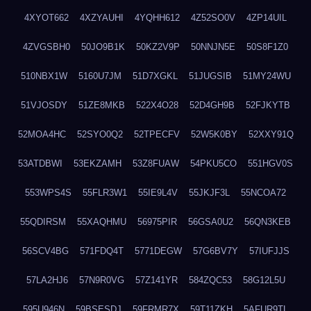
4XYOT662
4XZYAUHI
4YQHH612
4Z52SO0V
4ZP14UIL
4ZVGSBH0
50JO9B1K
50KZ2V9P
50NNJN5E
50S8F1Z0
510NBX1W
5160U7JM
51D7XGKL
51JUGSIB
51MY24WU
51VJOSDY
51ZE8MKB
522X4O28
52D4GH9B
52FJKYTB
52MOA4HC
52SYO0Q2
52TPECFV
52W5K0BY
52XXY91Q
53ATDBWI
53EKZAMH
53Z8FUAW
54PKU5CO
551HGV0S
553WPS4S
55FLR3W1
55IE9L4V
55JKJF3L
55NCOA72
55QDIRSM
55XAQHMU
56975PIR
56GSA0U2
56QN3KEB
56SCV4BG
571FDQ4T
5771DEGW
57G6BV7Y
57IUFJJS
57LA2HJ6
57N9R0VG
57Z141YR
584ZQC53
58G12L5U
595U946N
59BSESDJ
59FRMR7X
59T11ZKH
5AFUR9TL