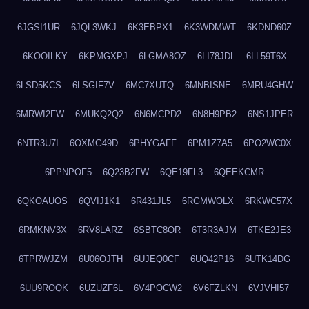
6JGSI1UR
6JQL3WKJ
6K3EBPX1
6K3WDMWT
6KDND60Z
6KOOILKY
6KPMGXPJ
6LGMA8OZ
6LI78JDL
6LL59T6X
6LSD5KCS
6LSGIF7V
6MC7XUTQ
6MNBISNE
6MRU4GHW
6MRWI2FW
6MUKQ2Q2
6N6MCPD2
6N8H9PB2
6NS1JPER
6NTR3U7I
6OXMG49D
6PHYGAFF
6PM1Z7A5
6PO2WC0X
6PPNPOF5
6Q23B2FW
6QE19FL3
6QEEKCMR
6QKOAUOS
6QVIJ1K1
6R431JL5
6RGMWOLX
6RKWC57X
6RMKNV3X
6RV8LARZ
6SBTC8OR
6T3R3AJM
6TKE2JE3
6TPRWJZM
6U06OJTH
6UJEQ0CF
6UQ42P16
6UTK14DG
6UU9ROQK
6UZUZF6L
6V4POCW2
6V6FZLKN
6VJVHI57