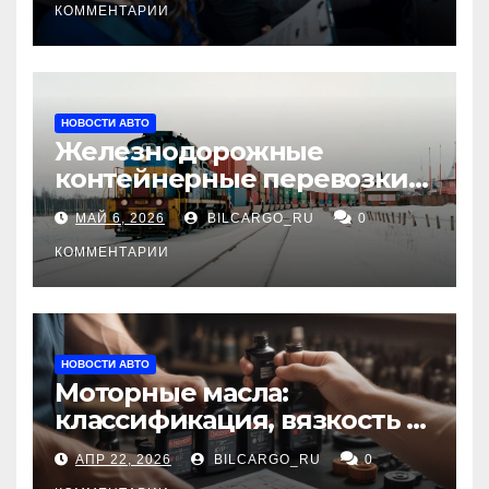
КОММЕНТАРИИ
НОВОСТИ АВТО
Железнодорожные
контейнерные перевозки
из Китая в Россию:
МАЙ 6, 2026
BILCARGO_RU
0
маршруты, сроки и
требования
КОММЕНТАРИИ
НОВОСТИ АВТО
Моторные масла:
классификация, вязкость и
рекомендации по выбору
АПР 22, 2026
BILCARGO_RU
0
для различных типов