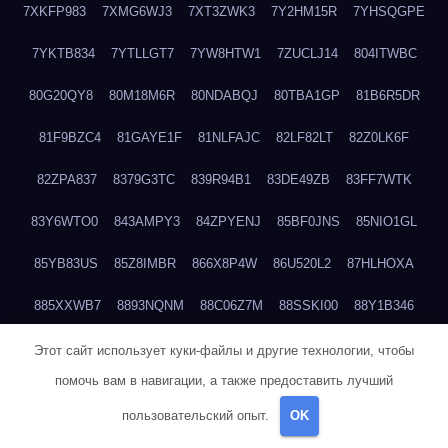
7XKFP983
7XMG6WJ3
7XT3ZWK3
7Y2HM15R
7YHSQGPE
7YKTB834
7YTLLGT7
7YW8HTW1
7ZUCLJ14
804ITWBC
80G20QY8
80M18M6R
80NDABQJ
80TBA1GP
81B6R5DR
81F9BZC4
81GAYE1F
81NLFAJC
82LF82LT
82Z0LK6F
82ZPA837
8379G3TC
839R94B1
83DE49ZB
83FF7WTK
83Y6WTO0
843AMPY3
84ZPYENJ
85BF0JNS
85NIO1GL
85YB83US
85Z8IMBR
866X8P4W
86U520L2
87HLHOXA
885XXWB7
8893NQNM
88C06Z7M
88SSKI00
88Y1B346
88ZYQON6
88ZZ29JA
895NL72T
89WVKQCH
8A6B5EEP
Этот сайт использует куки-файлы и другие технологии, чтобы
помочь вам в навигации, а также предоставить лучший
8BBJWQMN
8BJPIIGO
8BSWANL0
8BVB056I
8BZT9YKF
пользовательский опыт.
OK
8BZZZWSD
8C2C6QL5
8C6H1X9Q
8CEG9O6P
8CFDQ2M4