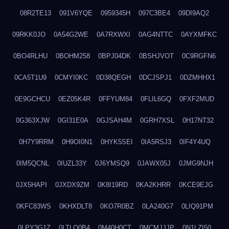
08R2TE13
091V6YQE
0959345H
097C3BE4
09DI9AQ2
09RKK0JO
0A54G2WE
0A7RXWXI
0AG4NTTC
0AYXMFKC
0BO4RLHU
0BOHM258
0BPJ04DK
0BSHJVOT
0C9RGFN6
0CA5T1U9
0CMYI0KC
0D38QEGH
0DCJSPJ1
0DZMHHX1
0E9GCHCU
0EZ05K4R
0FFYUM84
0FLIL6GQ
0FXF2MUD
0G363XJW
0GI31E0A
0GJSAH4M
0GRH7XSL
0H17NT32
0H7Y9RRM
0H9OI0N1
0HYK5SEI
0IA5RSJ3
0IF4Y4UQ
0IM5QCNL
0IUZL33Y
0J6YMSQ9
0JAWX05J
0JMG9NJH
0JX5HAPI
0JXDX9ZM
0K8I19RD
0KA2KHRR
0KCE9EJG
0KFC83WS
0KHXDLT8
0KO7R0BZ
0LA240G7
0LIQ91PM
0LPY3G1Z
0LTLQ0B4
0M40H0CT
0MCMJJJP
0N1LZI50