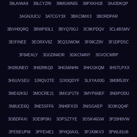
39LAIWA9
39LCYZRI
39MGWN55
39PXKH1B
3A43DKQP
3AGNJUCU
3ATCGY3X
3BKC9MX3
3BORDPAR
3BVH0QRQ
3BWP93L1
3BYQ70GJ
3C9KPDQV
3CL4BSMV
3EIFINEE
3EORXV8Z
3EQ3JWOM
3F09CZ9V
3F1DPDSC
3F84EALY
3GGDN4OR
3GKCN4NY
3GVOCWRP
3H28UNEO
3H92RKQ0
3HG56NHN
3HHJ1KQM
3HSTLPXX
3HSUVSEU
3JRQV2TE
3JX0QDYF
3LXYAX0G
3M0R5J0Y
3ME42K9J
3MOCREJ1
3MX1P1T9
3MYP6NEF
3N0IPODU
3N8UCE6Q
3NE5SFF6
3NH0FX33
3NISGAEP
3O3KQQ4F
3OBDFAXI
3OE9P0KI
3OPSZTYE
3OSK46GW
3P20H0VW
3PEBEUPM
3PFEI4E1
3PHQ0AXL
3PJX8KV3
3PWL81U6