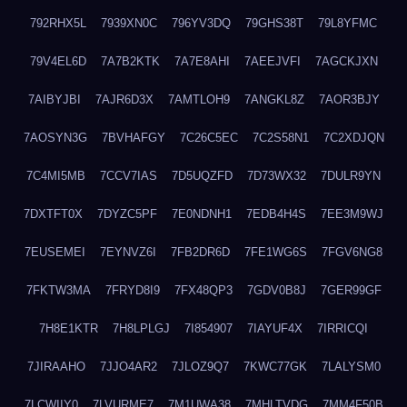
792RHX5L
7939XN0C
796YV3DQ
79GHS38T
79L8YFMC
79V4EL6D
7A7B2KTK
7A7E8AHI
7AEEJVFI
7AGCKJXN
7AIBYJBI
7AJR6D3X
7AMTLOH9
7ANGKL8Z
7AOR3BJY
7AOSYN3G
7BVHAFGY
7C26C5EC
7C2S58N1
7C2XDJQN
7C4MI5MB
7CCV7IAS
7D5UQZFD
7D73WX32
7DULR9YN
7DXTFT0X
7DYZC5PF
7E0NDNH1
7EDB4H4S
7EE3M9WJ
7EUSEMEI
7EYNVZ6I
7FB2DR6D
7FE1WG6S
7FGV6NG8
7FKTW3MA
7FRYD8I9
7FX48QP3
7GDV0B8J
7GER99GF
7H8E1KTR
7H8LPLGJ
7I854907
7IAYUF4X
7IRRICQI
7JIRAAHO
7JJO4AR2
7JLOZ9Q7
7KWC77GK
7LALYSM0
7LCWIIY0
7LVURME7
7M1UWA38
7MHLTVDG
7MM4F50B