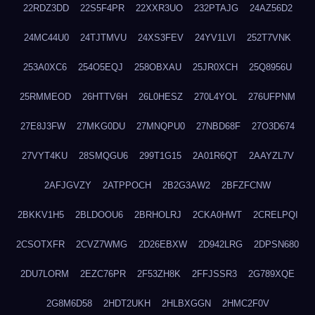
22RDZ3DD
22S5F4PR
22XXR3UO
232PTAJG
24AZ56D2
24MC44U0
24TJTMVU
24XS3FEV
24YV1LVI
252T7VNK
253A0XC6
254O5EQJ
258OBXAU
25JR0XCH
25Q8956U
25RMMEOD
26HTTV6H
26L0HESZ
270L4YOL
276UFPNM
27E8J3FW
27MKG0DU
27MNQPU0
27NBD68F
27O3D674
27VYT4KU
28SMQGU6
299T1G15
2A01R6QT
2AAYZL7V
2AFJGVZY
2ATPPOCH
2B2G3AW2
2BFZFCNW
2BKKV1H5
2BLDOOU6
2BRHOLRJ
2CKA0HWT
2CRELPQI
2CSOTXFR
2CVZ7WMG
2D26EBXW
2D942LRG
2DPSN680
2DU7LORM
2EZC76PR
2F53ZH8K
2FFJSSR3
2G789XQE
2G8M6D58
2HDT2UKH
2HLBXGGN
2HMC2F0V