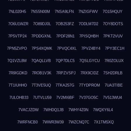
7NL020H5
7NS5N00M
7NSA9LFN
7NZIGFWV
7O15HQUY
7O6U1WZR
7O89DJ0L
7OB253FZ
7ODLM7D2
7OY8DOTS
7P5VTP24
7PDDGXNL
7PDF28N1
7PISQHBH
7PKT2VUV
7PN5ZVPO
7PS4XQMK
7PVQC4XL
7PVZ4BY4
7PY3EC1H
7Q1VZL8M
7QAQLLVB
7QP7DLC5
7QSLGYCU
7R0ZOLUX
7R9IGDKD
7ROB1V3K
7RPZVSPJ
7RX9CIDZ
7SH2DRLB
7T1IUHHO
7T3VE5UQ
7TKA257G
7TYDPROM
7UA3TIBE
7ULOHB33
7UTVLU59
7V2MI6BF
7V37GO5C
7V513WU4
7VACJZDW
7WHDQ1JB
7WHY4Z0N
7WQXY6L4
7WRFNCB0
7WWR3W39
7WZCNQ7C
7X1TM5XQ