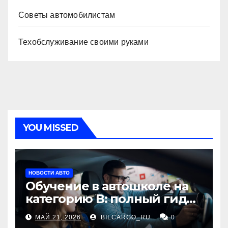
Советы автомобилистам
Техобслуживание своими руками
YOU MISSED
НОВОСТИ АВТО
Обучение в автошколе на
категорию В: полный гид
для будущих водителей
МАЙ 21, 2026
BILCARGO_RU
0