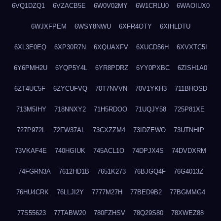
6VQ1DZQ1
6VZACB5E
6W0V02MY
6W1CRLU0
6WAOIUX0
6WJXFPEM
6WSY8NWU
6XFR4OTY
6XIHLDTU
6XL3E0EQ
6XP30R7N
6XQUAXFV
6XUCD56H
6XVXTC5I
6Y6PMH2U
6YQP5Y4L
6YR8PDRZ
6YY0PXBC
6ZISH1A0
6ZT4UC5F
6ZYCUFVQ
70T7NVVN
70V1YKH3
711BHOSD
713M5IHY
718NNXY2
71H5RDOO
71UQJY58
725P81XE
727P972L
72FW37AL
73CXZZM4
73IDZEWO
73UTNHIP
73VKAF4E
740HGIUK
745ACL1O
74DPJX4S
74DVDXRM
74FGRN3A
7612HD1B
7651K273
76BJGQ4F
76G4013Z
76HU4CRK
76LLJI2Y
7777M27H
77BED9B2
77BGMMG4
77S55623
77TABW20
780FZHSV
78Q29S80
78XWEZ88