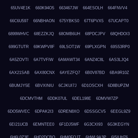
65UV4E1K
660K94O5
663467JW
664ESOLH
664FNVV4
66C6U597
66NBHAON
675YBKS0
67T6PVX5
67UCAPT0
6899WHVC
68EZZKJQ
68OMB6UH
68PDCJPV
68QHDOI3
699GTUTR
69KWPV8F
69LSOT1W
69PLXGPN
69S53RP0
6A5ZOVTI
6A7TVFIW
6AMAWT34
6ANZ4C8L
6AS3LJQ4
6AX21SAB
6AX80CNX
6AYEZFQ7
6B0V87BD
6BA9R10Z
6BUMJY5E
6BVXINIU
6CJKUI7J
6D1OSCXH
6D8BUPZM
6DCMVTHM
6DDK07UL
6DEL198E
6DMVW7ZP
6DO5WVEC
6DPAK2I3
6DREN8XO
6DSSGCV5
6EEGL9Z9
6EI21UCB
6EMNTEE0
6F1DJ5WF
6G3CXI93
6G3KEGYN
6H6L0Z3E
6HD2DCBO
6HM0FQJT
6HWL9A3P
6I5IUH76