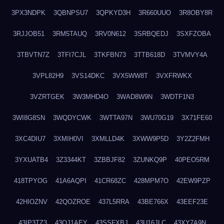
3PX3NDPK
3QBNPSU7
3QPKYD3H
3R660UUO
3R8OBY8R
3RJJOB51
3RM5TAUQ
3RV0N612
3SRBQEDJ
3SXFZOBA
3TBVTN7Z
3TFI7CJL
3TKFBN73
3TTB618D
3TVMVY4A
3VPL82H9
3VS14DKC
3VX5WW8T
3VXFRWKX
3VZRTGEK
3W3MHD4O
3WAD8W9N
3WDTF1N3
3WI8G8SN
3WQDYCWK
3WTTA97N
3WU70G19
3X71FE60
3XC4DIU7
3XMIH0VI
3XMLLD4K
3XWW9P5D
3Y2Z2FMH
3YXUATB4
3Z3344KT
3ZBBJF82
3ZUNKQ9P
40PEO5RM
418TPYOG
41A6AQPI
41CR68ZC
428MPM7O
42EW9PZP
42HIOZNV
42QOZROE
437L5RRA
43BE766X
43EEF23E
43IP3TZ3
43OJ1AEY
43SSFXBJ
43U16JLC
43XY7A9N