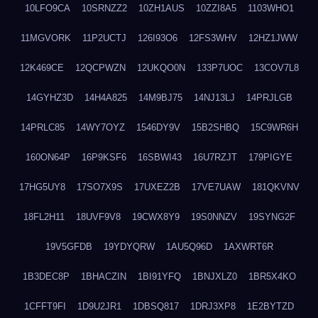
10LFO9CA
10SRNZZ2
10ZH1AUS
10ZZI8A5
1103WHO1
11MGVORK
11P2UCTJ
126I93O6
12FS3WHV
12HZ1JWW
12K469CE
12QCPWZN
12UKQO0N
133P7UOC
13COV7L8
14GYHZ3D
14H4A825
14M9BJ75
14NJ13LJ
14PRJLGB
14PRLC85
14WY7OYZ
1546DY9V
15B2SHBQ
15C9WR6H
160ON64P
16P9KSF6
16SBWI43
16U7RZJT
179PIGYE
17HG5UY8
17SO7X9S
17UXEZ2B
17VE7UAW
181QKVNV
18FL2H11
18UVF9V8
19CWX8Y9
19S0NNZV
19SYNG2F
19V5GFDB
19YDYQRW
1AU5Q96D
1AXWRT6R
1B3DEC8P
1BHACZIN
1BI91YFQ
1BNJXLZ0
1BR5X4KO
1CFFT9FI
1D9U2JR1
1DBSQ817
1DRJ3XP8
1E2BYTZD