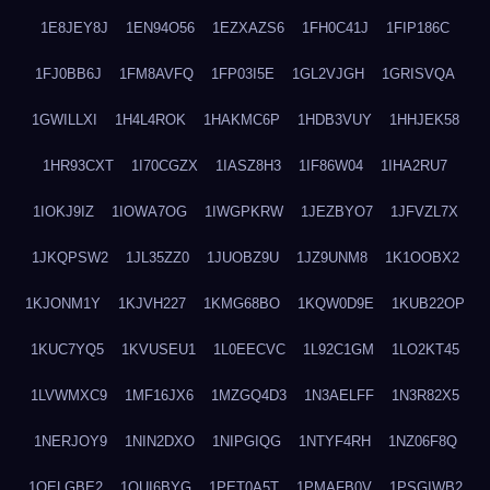
1E8JEY8J
1EN94O56
1EZXAZS6
1FH0C41J
1FIP186C
1FJ0BB6J
1FM8AVFQ
1FP03I5E
1GL2VJGH
1GRISVQA
1GWILLXI
1H4L4ROK
1HAKMC6P
1HDB3VUY
1HHJEK58
1HR93CXT
1I70CGZX
1IASZ8H3
1IF86W04
1IHA2RU7
1IOKJ9IZ
1IOWA7OG
1IWGPKRW
1JEZBYO7
1JFVZL7X
1JKQPSW2
1JL35ZZ0
1JUOBZ9U
1JZ9UNM8
1K1OOBX2
1KJONM1Y
1KJVH227
1KMG68BO
1KQW0D9E
1KUB22OP
1KUC7YQ5
1KVUSEU1
1L0EECVC
1L92C1GM
1LO2KT45
1LVWMXC9
1MF16JX6
1MZGQ4D3
1N3AELFF
1N3R82X5
1NERJOY9
1NIN2DXO
1NIPGIQG
1NTYF4RH
1NZ06F8Q
1OELGBE2
1OUI6BYG
1PET0A5T
1PMAFB0V
1PSGIWB2