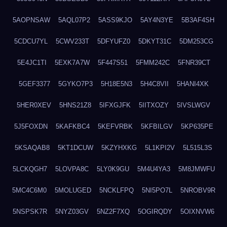
5AOPNSAW
5AQL07P2
5ASS9KJO
5AY4N3YE
5B3AF4SH
5CDCU7YL
5CWV233T
5DFYUFZ0
5DKYT31C
5DM253CG
5E4JC1TI
5EXK7A7W
5F447S51
5FMM242C
5FNR39CT
5GEF3377
5GYKO7P3
5H18E5N3
5H4C8VII
5HANI4XK
5HER0XEV
5HNS21Z8
5IFXGJFK
5IITXOZY
5IVSLWGV
5J5FOXDN
5KAFKBC4
5KEFVRBK
5KFBILGV
5KP635PE
5KSAQAB8
5KT1DCUW
5KZYHXKG
5L1KPI2V
5L515L3S
5LCKQGH7
5LOVPA8C
5LY0K9GU
5M4U4YA3
5M8JMWFU
5MC4C6M0
5MOLUGED
5NCKLFPQ
5NI5PO7L
5NROBV9R
5NSPSK7R
5NYZ03GV
5NZ2F7XQ
5OGIRQDY
5OIXNVW6