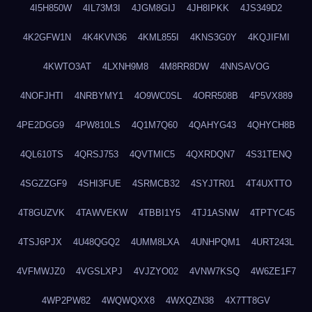
4I5H850W
4IL73M3I
4JGM8GIJ
4JH8IPKK
4JS349D2
4K2GFW1N
4K4KVN36
4KML855I
4KNS3G0Y
4KQJIFMI
4KWTO3AT
4LXNH9M8
4M8RR8DW
4NNSAVOG
4NOFJHTI
4NRBYMY1
4O9WC0SL
4ORR508B
4P5VX889
4PE2DGG9
4PW810LS
4Q1M7Q60
4QAHYG43
4QHYCH8B
4QL610TS
4QRSJ753
4QVTMIC5
4QXRDQN7
4S31TENQ
4SGZZGF9
4SHI3FUE
4SRMCB32
4SYJTR01
4T4UXTTO
4T8GUZVK
4TAWVEKW
4TBBI1Y5
4TJ1ASNW
4TPTYC45
4TSJ6PJX
4U48QGQ2
4UMM8LXA
4UNHPQM1
4URT243L
4VFMWJZ0
4VGSLXPJ
4VJZYO02
4VNW7KSQ
4W6ZE1F7
4WP2PW82
4WQWQXX8
4WXQZN38
4X7TT8GV