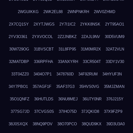
2WGUIKKG
2WK2EL88
2WNPNKRH
2WV0ZHMD
2X7CQ1SY
2XYTJWGS
2Y7I1IC2
2YKK8NSK
2YT95AO1
2YV3O361
2YXVOCOL
2Z2JNBKZ
2ZAJL9NV
30D5VUM9
30W729OG
31BVSCBT
31L8FP95
31M0MR2X
32AT2VLN
32MATDBP
336RPFHA
33ANXYRH
33CR504T
33DY1V30
33T04ZZ0
3404O7P1
3478760D
34F92RUM
34HYUF3N
34Y7PBO1
357AGF1F
35AF37G3
35HVS0VG
35MJZMAN
35O1QNFZ
36HUTLDS
36NU8MEJ
36U7Y0NR
376J215Y
377SG7JD
37CVGS0S
37IHO75D
37JQKID8
37X9FZP9
38J0SXQX
38NQ9PDV
38O70PCO
38QUD9KX
39D3U3A0