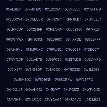
0NALSI2P
0NFM8HBQ
0O1D2CFA
0O3VCZC0
0OY5HHNM
0P2UDQV4
0P3WEUER
0PHNO5Y4
0PPJIUB7
0PUMEZB4
0QLRKCUP
0QO261FR
0QR27BKM
0QV0STGJ
0R7FXEI4
0RCWTWLK
0RH9C3CH
0S284R8O
0S4IXXQE
0S9E2KPP
0SA9HP4L
0T1MPQXC
0T8PUJB2
0T9LQ0SF
0TDEQ0TY
0TWV72OF
0U01AD7B
0U56W7B0
0UDKWD5I
0UELVNFD
0V2IXSF4
0V3N6SQF
0VJAC930
0VY5ZG3D
0W3LZD86
0W58MBQO
0W5D86N5
0W8SOPXW
0WY1BFPQ
0X4GG1J6
0XAANC43
0XI05VVT
0XLR0SZZ
0XW3VGXD
0ZAVTHSI
0ZM4J2CX
0ZVYGAG2
0ZXS0PVO
105XMS37