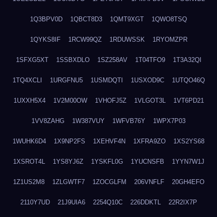
1Q3BPV0D
1QBCT8D3
1QMT9XGT
1QWO8TSQ
1QYKS8IF
1RCW99QZ
1RDUWSSK
1RYOMZPR
1SFXG5XT
1SSBXDLO
1SZ258AV
1T04TFO9
1T3A32QI
1TQ4XCLI
1URGFNU5
1USMDQTI
1USXOD9C
1UTQO46Q
1UXXH5X4
1V2M00OW
1VHOFJ5Z
1VLGOT3L
1VT6PD21
1VV8ZAHG
1W387VUY
1WFVB76Y
1WPX7P03
1WUHK6D4
1X9NP2FS
1XEHVF4N
1XFRA9ZO
1XS2YS68
1XSROT4L
1YS8YJ6Z
1YSKFL0G
1YUCNSFB
1YYN7W1J
1Z1US2M8
1ZLGWTF7
1ZOCGLFM
206VNFLF
20GH4EFO
2110Y7UD
21J9UIA6
2254Q10C
226DDKTL
22R2IX7P