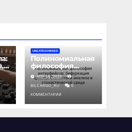
UNCATEGORISED
а:
Полиномиальная
,
философия
интерфейсов:
АПР 16, 2026
бифуркация
циклом
BILCARGO_RU
0
ов
Статистики
КОММЕНТАРИИ
анализа в
стохастической
среде