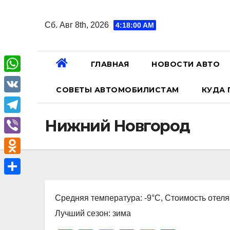
Перейти
к
Сб. Авг 8th, 2026
4:18:01 AM
содержанию
ГЛАВНАЯ
НОВОСТИ АВТО
W
СОВЕТЫ АВТОМОБИЛИСТАМ
КУДА 
h
V
a
K
T
Нижний Новгород
t
e
V
s
l
i
A
O
e
b
p
d
О
g
e
p
n
Средняя температура: -9°C, Стоимость отеля
т
r
r
o
Лучший сезон: зима
п
a
k