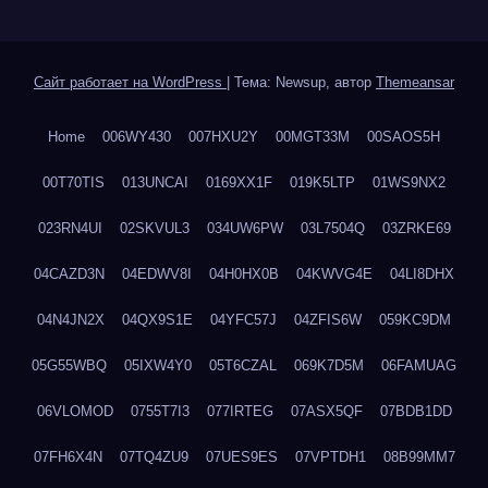
Сайт работает на WordPress
|
Тема: Newsup, автор
Themeansar
Home
006WY430
007HXU2Y
00MGT33M
00SAOS5H
00T70TIS
013UNCAI
0169XX1F
019K5LTP
01WS9NX2
023RN4UI
02SKVUL3
034UW6PW
03L7504Q
03ZRKE69
04CAZD3N
04EDWV8I
04H0HX0B
04KWVG4E
04LI8DHX
04N4JN2X
04QX9S1E
04YFC57J
04ZFIS6W
059KC9DM
05G55WBQ
05IXW4Y0
05T6CZAL
069K7D5M
06FAMUAG
06VLOMOD
0755T7I3
077IRTEG
07ASX5QF
07BDB1DD
07FH6X4N
07TQ4ZU9
07UES9ES
07VPTDH1
08B99MM7