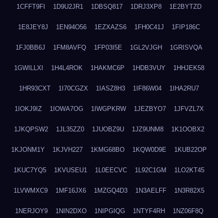
1CFFT9FI
1D9U2JR1
1DBSQ817
1DRJ3XP8
1E2BYTZD
1E8JEY8J
1EN94O56
1EZXAZS6
1FH0C41J
1FIP186C
1FJ0BB6J
1FM8AVFQ
1FP03I5E
1GL2VJGH
1GRISVQA
1GWILLXI
1H4L4ROK
1HAKMC6P
1HDB3VUY
1HHJEK58
1HR93CXT
1I70CGZX
1IASZ8H3
1IF86W04
1IHA2RU7
1IOKJ9IZ
1IOWA7OG
1IWGPKRW
1JEZBYO7
1JFVZL7X
1JKQPSW2
1JL35ZZ0
1JUOBZ9U
1JZ9UNM8
1K1OOBX2
1KJONM1Y
1KJVH227
1KMG68BO
1KQW0D9E
1KUB22OP
1KUC7YQ5
1KVUSEU1
1L0EECVC
1L92C1GM
1LO2KT45
1LVWMXC9
1MF16JX6
1MZGQ4D3
1N3AELFF
1N3R82X5
1NERJOY9
1NIN2DXO
1NIPGIQG
1NTYF4RH
1NZ06F8Q