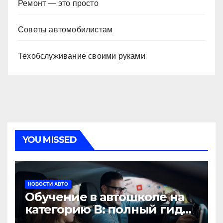
Ремонт — это просто
Советы автомобилистам
Техобслуживание своими руками
YOU MISSED
НОВОСТИ АВТО
Обучение в автошколе на
категорию В: полный гид
для будущих водителей