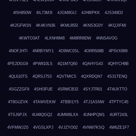
4I5H850W
4IL73M3I
4JGM8GIJ
4JH8IPKK
4JS349D2
4K2GFW1N
4K4KVN36
4KML855I
4KNS3G0Y
4KQJIFMI
4KWTO3AT
4LXNH9M8
4M8RR8DW
4NNSAVOG
4NOFJHTI
4NRBYMY1
4O9WC0SL
4ORR508B
4P5VX889
4PE2DGG9
4PW810LS
4Q1M7Q60
4QAHYG43
4QHYCH8B
4QL610TS
4QRSJ753
4QVTMIC5
4QXRDQN7
4S31TENQ
4SGZZGF9
4SHI3FUE
4SRMCB32
4SYJTR01
4T4UXTTO
4T8GUZVK
4TAWVEKW
4TBBI1Y5
4TJ1ASNW
4TPTYC45
4TSJ6PJX
4U48QGQ2
4UMM8LXA
4UNHPQM1
4URT243L
4VFMWJZ0
4VGSLXPJ
4VJZYO02
4VNW7KSQ
4W6ZE1F7