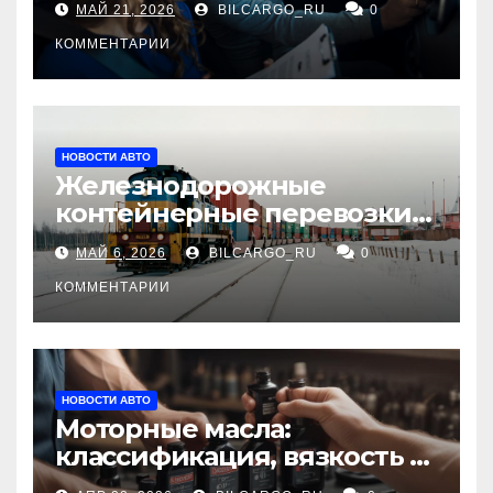
МАЙ 21, 2026
BILCARGO_RU
0
КОММЕНТАРИИ
НОВОСТИ АВТО
Железнодорожные
контейнерные перевозки
из Китая в Россию:
МАЙ 6, 2026
BILCARGO_RU
0
маршруты, сроки и
требования
КОММЕНТАРИИ
НОВОСТИ АВТО
Моторные масла:
классификация, вязкость и
рекомендации по выбору