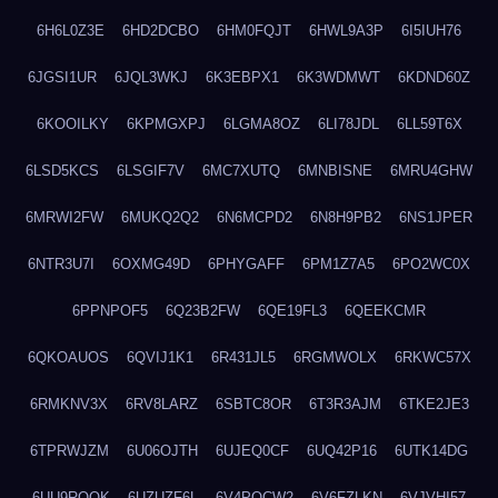
6H6L0Z3E
6HD2DCBO
6HM0FQJT
6HWL9A3P
6I5IUH76
6JGSI1UR
6JQL3WKJ
6K3EBPX1
6K3WDMWT
6KDND60Z
6KOOILKY
6KPMGXPJ
6LGMA8OZ
6LI78JDL
6LL59T6X
6LSD5KCS
6LSGIF7V
6MC7XUTQ
6MNBISNE
6MRU4GHW
6MRWI2FW
6MUKQ2Q2
6N6MCPD2
6N8H9PB2
6NS1JPER
6NTR3U7I
6OXMG49D
6PHYGAFF
6PM1Z7A5
6PO2WC0X
6PPNPOF5
6Q23B2FW
6QE19FL3
6QEEKCMR
6QKOAUOS
6QVIJ1K1
6R431JL5
6RGMWOLX
6RKWC57X
6RMKNV3X
6RV8LARZ
6SBTC8OR
6T3R3AJM
6TKE2JE3
6TPRWJZM
6U06OJTH
6UJEQ0CF
6UQ42P16
6UTK14DG
6UU9ROQK
6UZUZF6L
6V4POCW2
6V6FZLKN
6VJVHI57