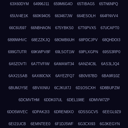
63X60DYM
64996J11
659M6G4O
65TIBAG5
65TN6NPQ
65UV4E1K
660K94O5
663467JW
664ESOLH
664FNVV4
66C6U597
66NBHAON
675YBKS0
67T6PVX5
67UCAPT0
6899WHVC
68EZZKJQ
68OMB6UH
68PDCJPV
68QHDOI3
699GTUTR
69KWPV8F
69LSOT1W
69PLXGPN
69S53RP0
6A5ZOVTI
6A7TVFIW
6AMAWT34
6ANZ4C8L
6AS3LJQ4
6AX21SAB
6AX80CNX
6AYEZFQ7
6B0V87BD
6BA9R10Z
6BUMJY5E
6BVXINIU
6CJKUI7J
6D1OSCXH
6D8BUPZM
6DCMVTHM
6DDK07UL
6DEL198E
6DMVW7ZP
6DO5WVEC
6DPAK2I3
6DREN8XO
6DSSGCV5
6EEGL9Z9
6EI21UCB
6EMNTEE0
6F1DJ5WF
6G3CXI93
6G3KEGYN