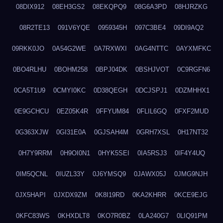
08DIX912
08EH3GS2
08EKQPQ9
08G6A3PD
08HJRZKG
08R2TE13
091V6YQE
0959345H
097C3BE4
09DI9AQ2
09RKK0JO
0A54G2WE
0A7RXWXI
0AG4NTTC
0AYXMFKC
0BO4RLHU
0BOHM258
0BPJ04DK
0BSHJVOT
0C9RGFN6
0CA5T1U9
0CMYI0KC
0D38QEGH
0DCJSPJ1
0DZMHHX1
0E9GCHCU
0EZ05K4R
0FFYUM84
0FLIL6GQ
0FXF2MUD
0G363XJW
0GI31E0A
0GJSAH4M
0GRH7XSL
0H17NT32
0H7Y9RRM
0H9OI0N1
0HYK5SEI
0IA5RSJ3
0IF4Y4UQ
0IM5QCNL
0IUZL33Y
0J6YMSQ9
0JAWX05J
0JMG9NJH
0JX5HAPI
0JXDX9ZM
0K8I19RD
0KA2KHRR
0KCE9EJG
0KFC83WS
0KHXDLT8
0KO7R0BZ
0LA240G7
0LIQ91PM