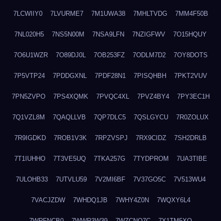
7LCWIIY0
7LVURME7
7M1UWA38
7MHLTVDG
7MM4F50B
7NL020H5
7NS5N00M
7NSA9LFN
7NZIGFWV
7O15HQUY
7O6U1WZR
7O89DJ0L
7OB253FZ
7ODLM7D2
7OY8DOTS
7P5VTP24
7PDDGXNL
7PDF28N1
7PISQHBH
7PKT2VUV
7PN5ZVPO
7PS4XQMK
7PVQC4XL
7PVZ4BY4
7PY3EC1H
7Q1VZL8M
7QAQLLVB
7QP7DLC5
7QSLGYCU
7R0ZOLUX
7R9IGDKD
7ROB1V3K
7RPZVSPJ
7RX9CIDZ
7SH2DRLB
7T1IUHHO
7T3VE5UQ
7TKA257G
7TYDPROM
7UA3TIBE
7ULOHB33
7UTVLU59
7V2MI6BF
7V37GO5C
7V513WU4
7VACJZDW
7WHDQ1JB
7WHY4Z0N
7WQXY6L4
7WRFNCB0
7WWR3W39
7WZCNQ7C
7X1TM5XQ