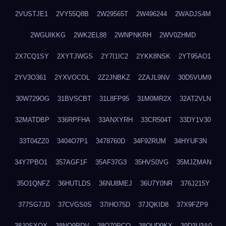
2VUSTJE1
2VY55Q8B
2W29565T
2W496244
2WADJS4M
2WGUIKKG
2WK2EL88
2WNPNKRH
2WV0ZHMD
2X7CQ1SY
2XYTJWGS
2Y7I1IC2
2YKK8NSK
2YT95AO1
2YV3O361
2YXVOCOL
2Z2JNBKZ
2ZAJL9NV
30D5VUM9
30W729OG
31BVSCBT
31L8FP95
31M0MR2X
32AT2VLN
32MATDBP
336RPFHA
33ANXYRH
33CR504T
33DY1V30
33T04ZZ0
3404O7P1
3478760D
34F92RUM
34HYUF3N
34Y7PBO1
357AGF1F
35AF37G3
35HVS0VG
35MJZMAN
35O1QNFZ
36HUTLDS
36NU8MEJ
36U7Y0NR
376J215Y
377SG7JD
37CVGS0S
37IHO75D
37JQKID8
37X9FZP9
38J0SXQX
38NQ9PDV
38O70PCO
38QUD9KX
39D3U3A0