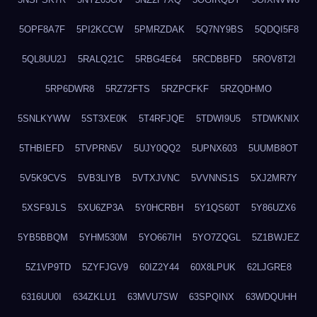
5OPF8A7F
5PI2KCCW
5PMRZDAK
5Q7NY9BS
5QDQI5F8
5QL8UU2J
5RALQ21C
5RBG4E64
5RCDBBFD
5ROV8T2I
5RP6DWR8
5RZ72FTS
5RZPCFKF
5RZQDHMO
5SNLKYWW
5ST3XE0K
5T4RFJQE
5TDWI9U5
5TDWKNIX
5THBIEFD
5TVPRN5V
5UJY0QQ2
5UPNX603
5UUMB8OT
5V5K9CVS
5VB3LIYB
5VTXJVNC
5VVNNS1S
5XJ2MR7Y
5XSF9JLS
5XU6ZP3A
5Y0HCRBH
5Y1QS60T
5Y86UZX6
5YB5BBQM
5YHM530M
5YO667IH
5YO7ZQGL
5Z1BWJEZ
5Z1VP9TD
5ZYFJGV9
60IZ2Y44
60X8LPUK
62LJGRE8
6316UU0I
634ZKLU1
63MVU7SW
63SPQINX
63WDQUHH