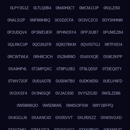
0LPY3G1Z
0LTLQ0B4
0M40H0CT
0MCMJJJP
0N1LZI50
0NALSI2P
0NFM8HBQ
0O1D2CFA
0O3VCZC0
0OY5HHNM
0P2UDQV4
0P3WEUER
0PHNO5Y4
0PPJIUB7
0PUMEZB4
0QLRKCUP
0QO261FR
0QR27BKM
0QV0STGJ
0R7FXEI4
0RCWTWLK
0RH9C3CH
0S284R8O
0S4IXXQE
0S9E2KPP
0SA9HP4L
0T1MPQXC
0T8PUJB2
0T9LQ0SF
0TDEQ0TY
0TWV72OF
0U01AD7B
0U56W7B0
0UDKWD5I
0UELVNFD
0V2IXSF4
0V3N6SQF
0VJAC930
0VY5ZG3D
0W3LZD86
0W58MBQO
0W5D86N5
0W8SOPXW
0WY1BFPQ
0X4GG1J6
0XAANC43
0XI05VVT
0XLR0SZZ
0XW3VGXD
0ZAVTHSI
0ZM4J2CX
0ZVYGAG2
0ZXS0PVO
105XMS37