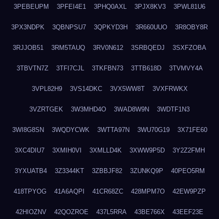
3PEBEUPM
3PFEI4E1
3PHQ0AXL
3PJX8KV3
3PWL81U6
3PX3NDPK
3QBNPSU7
3QPKYD3H
3R660UUO
3R8OBY8R
3RJJOB51
3RM5TAUQ
3RV0N612
3SRBQEDJ
3SXFZOBA
3TBVTN7Z
3TFI7CJL
3TKFBN73
3TTB618D
3TVMVY4A
3VPL82H9
3VS14DKC
3VX5WW8T
3VXFRWKX
3VZRTGEK
3W3MHD4O
3WAD8W9N
3WDTF1N3
3WI8G8SN
3WQDYCWK
3WTTA97N
3WU70G19
3X71FE60
3XC4DIU7
3XMIH0VI
3XMLLD4K
3XWW9P5D
3Y2Z2FMH
3YXUATB4
3Z3344KT
3ZBBJF82
3ZUNKQ9P
40PEO5RM
418TPYOG
41A6AQPI
41CR68ZC
428MPM7O
42EW9PZP
42HIOZNV
42QOZROE
437L5RRA
43BE766X
43EEF23E