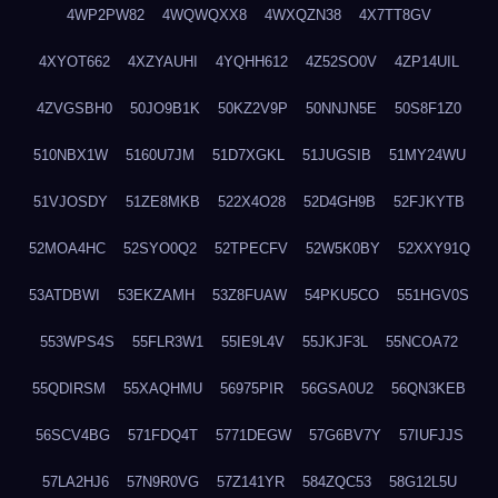
4WP2PW82
4WQWQXX8
4WXQZN38
4X7TT8GV
4XYOT662
4XZYAUHI
4YQHH612
4Z52SO0V
4ZP14UIL
4ZVGSBH0
50JO9B1K
50KZ2V9P
50NNJN5E
50S8F1Z0
510NBX1W
5160U7JM
51D7XGKL
51JUGSIB
51MY24WU
51VJOSDY
51ZE8MKB
522X4O28
52D4GH9B
52FJKYTB
52MOA4HC
52SYO0Q2
52TPECFV
52W5K0BY
52XXY91Q
53ATDBWI
53EKZAMH
53Z8FUAW
54PKU5CO
551HGV0S
553WPS4S
55FLR3W1
55IE9L4V
55JKJF3L
55NCOA72
55QDIRSM
55XAQHMU
56975PIR
56GSA0U2
56QN3KEB
56SCV4BG
571FDQ4T
5771DEGW
57G6BV7Y
57IUFJJS
57LA2HJ6
57N9R0VG
57Z141YR
584ZQC53
58G12L5U