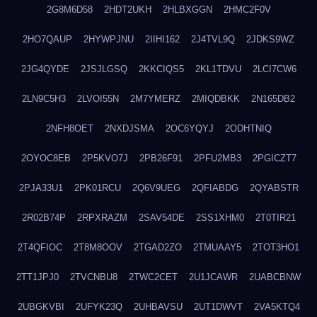
2G8M6D58
2HDT2UKH
2HLBXGGN
2HMC2F0V
2HO7QAUP
2HYWPJNU
2IIHI162
2J4TVL9Q
2JDKS9WZ
2JG4QYDE
2JSJLGSQ
2KKCIQS5
2KL1TDVU
2LCI7CW6
2LN9C5H3
2LVOI55N
2M7YMERZ
2MIQDBKK
2N165DB2
2NFH8OET
2NXDJSMA
2OC6YQYJ
2ODHTNIQ
2OYOC8EB
2P5KVO7J
2PB26F91
2PFU2MB3
2PGICZT7
2PJA33U1
2PK01RCU
2Q6V9UEG
2QFIABDG
2QYABSTR
2R02B74P
2RPXRAZM
2SAV54DE
2SS1XHM0
2T0TIR21
2T4QFIOC
2T8M8OOV
2TGAD2ZO
2TMUAAY5
2TOT3HO1
2TT1JPJ0
2TVCNBU8
2TWC2CET
2U1JCAWR
2UABCBNW
2UBGKVBI
2UFYK23Q
2UHBAVSU
2UT1DWVT
2VA5KTQ4