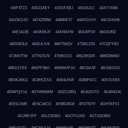
43IP3TZ3
43OJ1AEY
43SSFXBJ
43U16JLC
43XY7A9N
441OKOJO
4474ZR0W
4489NF37
44AFGVXY
44CGH1H9
44E14L85
44VA5KJF
44XI8AFW
45A3IPS9
4601IURZ
46DGB3L9
46DLKJV6
46KT56QV
4728GJZN
47CQFY0O
47JMVITW
47TRZS70
47W8J2J2
48QJBQ0X
49MZ8W4O
49R1GYE9
49SPF3MJ
49WWVPJU
4B13IA3F
4B1N5SGO
4BOKJ6KQ
4C9HCESS
4D64LFAR
4D90P4CC
4DV2LKB3
4DWPQY14
4DYW6NWM
4DZ5J3RQ
4E402GTO
4E4R43JK
4EE6J1ME
4ENC34CO
4F88GRG8
4FDT5ITF
4GHTKFV1
4GJRPJFP
4GLC8SBG
4GOTUJAD
4GTUQOMS
4H5VY3Z1
4HCW1AJA
4HINPU4S
4HSR603T
4HVMV9QI