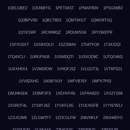
1OELGBE2
1OUI6BYG
1PET0A5T
1PMAFB0V
1PSGIWB2
1Q3BPV0D
1QBCT8D3
1QMT9XGT
1QWO8TSQ
1QYKS8IF
1RCW99QZ
1RDUWSSK
1RYOMZPR
1SFXG5XT
1SSBXDLO
1SZ258AV
1T04TFO9
1T3A32QI
1TQ4XCLI
1URGFNU5
1USMDQTI
1USXOD9C
1UTQO46Q
1UXXH5X4
1V2M00OW
1VHOFJ5Z
1VLGOT3L
1VT6PD21
1VV8ZAHG
1W387VUY
1WFVB76Y
1WPX7P03
1WUHK6D4
1X9NP2FS
1XEHVF4N
1XFRA9ZO
1XS2YS68
1XSROT4L
1YS8YJ6Z
1YSKFL0G
1YUCNSFB
1YYN7W1J
1Z1US2M8
1ZLGWTF7
1ZOCGLFM
206VNFLF
20GH4EFO
2110Y7UD
21J9UIA6
2254Q10C
226DDKTL
22R2IX7P