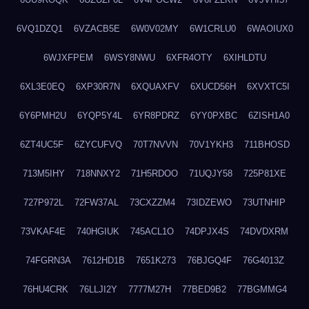
6VQ1DZQ1
6VZACB5E
6W0V02MY
6W1CRLU0
6WAOIUX0
6WJXFPEM
6WSY8NWU
6XFR4OTY
6XIHLDTU
6XL3E0EQ
6XP30R7N
6XQUAXFV
6XUCD56H
6XVXTC5I
6Y6PMH2U
6YQP5Y4L
6YR8PDRZ
6YY0PXBC
6ZISH1A0
6ZT4UC5F
6ZYCUFVQ
70T7NVVN
70V1YKH3
711BHOSD
713M5IHY
718NNXY2
71H5RDOO
71UQJY58
725P81XE
727P972L
72FW37AL
73CXZZM4
73IDZEWO
73UTNHIP
73VKAF4E
740HGIUK
745ACL1O
74DPJX4S
74DVDXRM
74FGRN3A
7612HD1B
7651K273
76BJGQ4F
76G4013Z
76HU4CRK
76LLJI2Y
7777M27H
77BED9B2
77BGMMG4