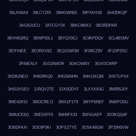
39LAIWA9
39LCYZRI
39MGWN55
39PXKH1B
3A43DKQP
3AGNJUCU
3ATCGY3X
3BKC9MX3
3BORDPAR
3BVH0QRQ
3BWP93L1
3BYQ70GJ
3C9KPDQV
3CL4BSMV
3EIFINEE
3EORXV8Z
3EQ3JWOM
3F09CZ9V
3F1DPDSC
3F84EALY
3GGDN4OR
3GKCN4NY
3GVOCWRP
3H28UNEO
3H92RKQ0
3HG56NHN
3HHJ1KQM
3HSTLPXX
3HSUVSEU
3JRQV2TE
3JX0QDYF
3LXYAX0G
3M0R5J0Y
3ME42K9J
3MOCREJ1
3MX1P1T9
3MYP6NEF
3N0IPODU
3N8UCE6Q
3NE5SFF6
3NH0FX33
3NISGAEP
3O3KQQ4F
3OBDFAXI
3OE9P0KI
3OPSZTYE
3OSK46GW
3P20H0VW