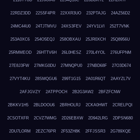
22RDZ3DD
22S5F4PR
22XXR3UO
232PTAJG
24AZ56D2
24MC44U0
24TJTMVU
24XS3FEV
24YV1LVI
252T7VNK
253A0XC6
254O5EQJ
258OBXAU
25JR0XCH
25Q8956U
25RMMEOD
26HTTV6H
26L0HESZ
270L4YOL
276UFPNM
27E8J3FW
27MKG0DU
27MNQPU0
27NBD68F
27O3D674
27VYT4KU
28SMQGU6
299T1G15
2A01R6QT
2AAYZL7V
2AFJGVZY
2ATPPOCH
2B2G3AW2
2BFZFCNW
2BKKV1H5
2BLDOOU6
2BRHOLRJ
2CKA0HWT
2CRELPQI
2CSOTXFR
2CVZ7WMG
2D26EBXW
2D942LRG
2DPSN680
2DU7LORM
2EZC76PR
2F53ZH8K
2FFJSSR3
2G789XQE