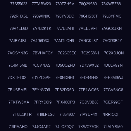
77S55623
77TABW20
780FZHSV
78Q29S80
78XWEZ88
792RHX5L
7939XN0C
796YV3DQ
79GHS38T
79L8YFMC
79V4EL6D
7A7B2KTK
7A7E8AHI
7AEEJVFI
7AGCKJXN
7AIBYJBI
7AJR6D3X
7AMTLOH9
7ANGKL8Z
7AOR3BJY
7AOSYN3G
7BVHAFGY
7C26C5EC
7C2S58N1
7C2XDJQN
7C4MI5MB
7CCV7IAS
7D5UQZFD
7D73WX32
7DULR9YN
7DXTFT0X
7DYZC5PF
7E0NDNH1
7EDB4H4S
7EE3M9WJ
7EUSEMEI
7EYNVZ6I
7FB2DR6D
7FE1WG6S
7FGV6NG8
7FKTW3MA
7FRYD8I9
7FX48QP3
7GDV0B8J
7GER99GF
7H8E1KTR
7H8LPLGJ
7I854907
7IAYUF4X
7IRRICQI
7JIRAAHO
7JJO4AR2
7JLOZ9Q7
7KWC77GK
7LALYSM0