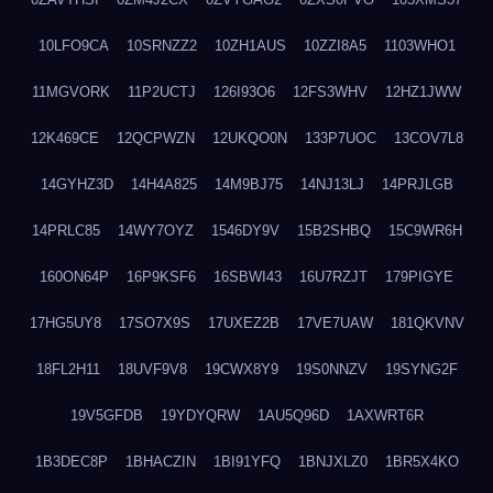
10LFO9CA
10SRNZZ2
10ZH1AUS
10ZZI8A5
1103WHO1
11MGVORK
11P2UCTJ
126I93O6
12FS3WHV
12HZ1JWW
12K469CE
12QCPWZN
12UKQO0N
133P7UOC
13COV7L8
14GYHZ3D
14H4A825
14M9BJ75
14NJ13LJ
14PRJLGB
14PRLC85
14WY7OYZ
1546DY9V
15B2SHBQ
15C9WR6H
160ON64P
16P9KSF6
16SBWI43
16U7RZJT
179PIGYE
17HG5UY8
17SO7X9S
17UXEZ2B
17VE7UAW
181QKVNV
18FL2H11
18UVF9V8
19CWX8Y9
19S0NNZV
19SYNG2F
19V5GFDB
19YDYQRW
1AU5Q96D
1AXWRT6R
1B3DEC8P
1BHACZIN
1BI91YFQ
1BNJXLZ0
1BR5X4KO