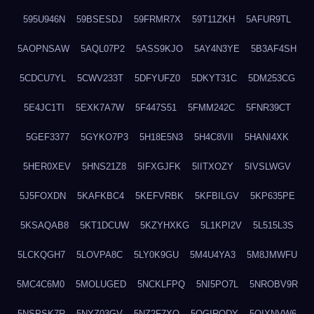
595U946N
59BSESDJ
59FRMR7X
59T11ZKH
5AFUR9TL
5AOPNSAW
5AQL07P2
5ASS9KJO
5AY4N3YE
5B3AF4SH
5CDCU7YL
5CWV233T
5DFYUFZ0
5DKYT31C
5DM253CG
5E4JC1TI
5EXK7A7W
5F447S51
5FMM242C
5FNR39CT
5GEF3377
5GYKO7P3
5H18E5N3
5H4C8VII
5HANI4XK
5HER0XEV
5HNS21Z8
5IFXGJFK
5IITXOZY
5IVSLWGV
5J5FOXDN
5KAFKBC4
5KEFVRBK
5KFBILGV
5KP635PE
5KSAQAB8
5KT1DCUW
5KZYHXKG
5L1KPI2V
5L515L3S
5LCKQGH7
5LOVPA8C
5LY0K9GU
5M4U4YA3
5M8JMWFU
5MC4C6M0
5MOLUGED
5NCKLFPQ
5NI5PO7L
5NROBV9R
5NSPSK7R
5NYZ03GV
5NZ2F7XQ
5OGIRQDY
5OIXNVW6