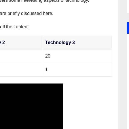
overs some interesting aspects of technology.
are briefly discussed here.
ff the content.
y 2
Technology 3
20
1