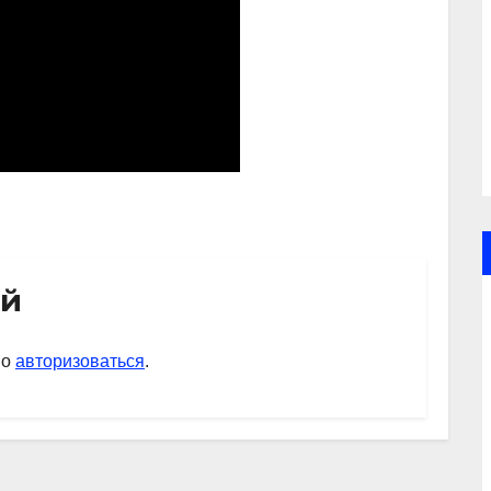
ий
мо
авторизоваться
.