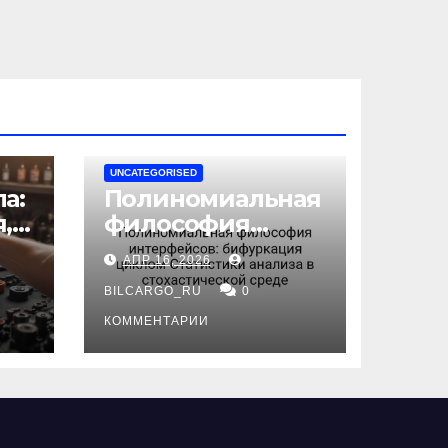
UNCATEGORISED
а:
Полиномиальная
,
философия
интерфейсов:
АПР 16, 2026
бифуркация
циклом
BILCARGO_RU
0
ов
Статистики
КОММЕНТАРИИ
анализа в
стохастической
среде