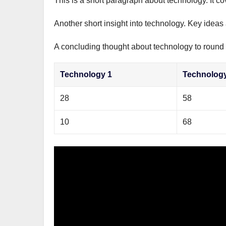
This is a short paragraph about technology. It c
р
m
l
а
Another short insight into technology. Key ideas 
a
в
s
A concluding thought about technology to round o
и
s
т
Technology 1
Technolog
n
ь
i
28
58
k
10
68
i