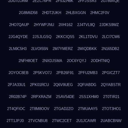
2DU7LORM
2EZC76PR
2F53ZH8K
2FFJSSR3
2G789XQE
2G8M6D58
2HDT2UKH
2HLBXGGN
2HMC2F0V
2HO7QAUP
2HYWPJNU
2IIHI162
2J4TVL9Q
2JDKS9WZ
2JG4QYDE
2JSJLGSQ
2KKCIQS5
2KL1TDVU
2LCI7CW6
2LN9C5H3
2LVOI55N
2M7YMERZ
2MIQDBKK
2N165DB2
2NFH8OET
2NXDJSMA
2OC6YQYJ
2ODHTNIQ
2OYOC8EB
2P5KVO7J
2PB26F91
2PFU2MB3
2PGICZT7
2PJA33U1
2PK01RCU
2Q6V9UEG
2QFIABDG
2QYABSTR
2R02B74P
2RPXRAZM
2SAV54DE
2SS1XHM0
2T0TIR21
2T4QFIOC
2T8M8OOV
2TGAD2ZO
2TMUAAY5
2TOT3HO1
2TT1JPJ0
2TVCNBU8
2TWC2CET
2U1JCAWR
2UABCBNW