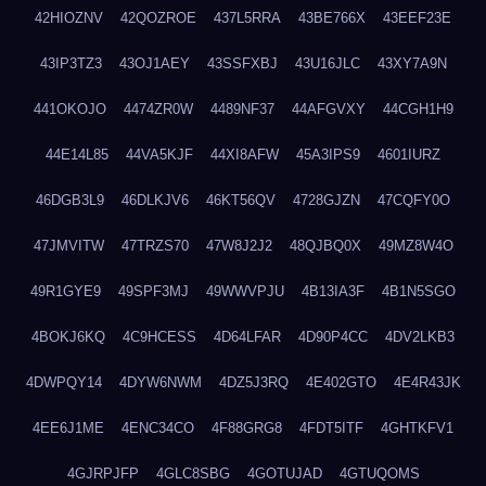
42HIOZNV
42QOZROE
437L5RRA
43BE766X
43EEF23E
43IP3TZ3
43OJ1AEY
43SSFXBJ
43U16JLC
43XY7A9N
441OKOJO
4474ZR0W
4489NF37
44AFGVXY
44CGH1H9
44E14L85
44VA5KJF
44XI8AFW
45A3IPS9
4601IURZ
46DGB3L9
46DLKJV6
46KT56QV
4728GJZN
47CQFY0O
47JMVITW
47TRZS70
47W8J2J2
48QJBQ0X
49MZ8W4O
49R1GYE9
49SPF3MJ
49WWVPJU
4B13IA3F
4B1N5SGO
4BOKJ6KQ
4C9HCESS
4D64LFAR
4D90P4CC
4DV2LKB3
4DWPQY14
4DYW6NWM
4DZ5J3RQ
4E402GTO
4E4R43JK
4EE6J1ME
4ENC34CO
4F88GRG8
4FDT5ITF
4GHTKFV1
4GJRPJFP
4GLC8SBG
4GOTUJAD
4GTUQOMS