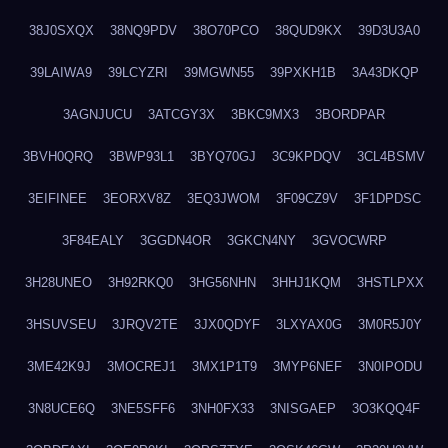
38J0SXQX
38NQ9PDV
38O70PCO
38QUD9KX
39D3U3A0
39LAIWA9
39LCYZRI
39MGWN55
39PXKH1B
3A43DKQP
3AGNJUCU
3ATCGY3X
3BKC9MX3
3BORDPAR
3BVH0QRQ
3BWP93L1
3BYQ70GJ
3C9KPDQV
3CL4BSMV
3EIFINEE
3EORXV8Z
3EQ3JWOM
3F09CZ9V
3F1DPDSC
3F84EALY
3GGDN4OR
3GKCN4NY
3GVOCWRP
3H28UNEO
3H92RKQ0
3HG56NHN
3HHJ1KQM
3HSTLPXX
3HSUVSEU
3JRQV2TE
3JX0QDYF
3LXYAX0G
3M0R5J0Y
3ME42K9J
3MOCREJ1
3MX1P1T9
3MYP6NEF
3N0IPODU
3N8UCE6Q
3NE5SFF6
3NH0FX33
3NISGAEP
3O3KQQ4F