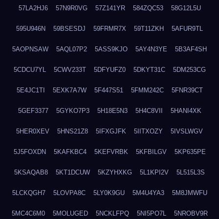
57LA2HJ6
57N9R0VG
57Z141YR
584ZQC53
58G12L5U
595U946N
59BSESDJ
59FRMR7X
59T11ZKH
5AFUR9TL
5AOPNSAW
5AQL07P2
5ASS9KJO
5AY4N3YE
5B3AF4SH
5CDCU7YL
5CWV233T
5DFYUFZ0
5DKYT31C
5DM253CG
5E4JC1TI
5EXK7A7W
5F447S51
5FMM242C
5FNR39CT
5GEF3377
5GYKO7P3
5H18E5N3
5H4C8VII
5HANI4XK
5HER0XEV
5HNS21Z8
5IFXGJFK
5IITXOZY
5IVSLWGV
5J5FOXDN
5KAFKBC4
5KEFVRBK
5KFBILGV
5KP635PE
5KSAQAB8
5KT1DCUW
5KZYHXKG
5L1KPI2V
5L515L3S
5LCKQGH7
5LOVPA8C
5LY0K9GU
5M4U4YA3
5M8JMWFU
5MC4C6M0
5MOLUGED
5NCKLFPQ
5NI5PO7L
5NROBV9R