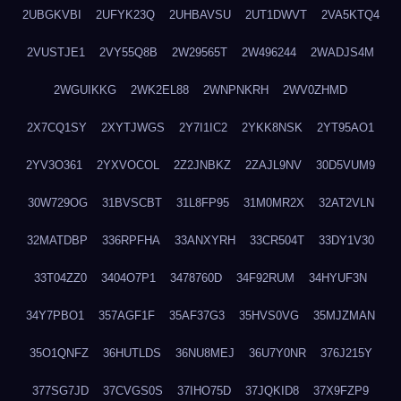
2UBGKVBI
2UFYK23Q
2UHBAVSU
2UT1DWVT
2VA5KTQ4
2VUSTJE1
2VY55Q8B
2W29565T
2W496244
2WADJS4M
2WGUIKKG
2WK2EL88
2WNPNKRH
2WV0ZHMD
2X7CQ1SY
2XYTJWGS
2Y7I1IC2
2YKK8NSK
2YT95AO1
2YV3O361
2YXVOCOL
2Z2JNBKZ
2ZAJL9NV
30D5VUM9
30W729OG
31BVSCBT
31L8FP95
31M0MR2X
32AT2VLN
32MATDBP
336RPFHA
33ANXYRH
33CR504T
33DY1V30
33T04ZZ0
3404O7P1
3478760D
34F92RUM
34HYUF3N
34Y7PBO1
357AGF1F
35AF37G3
35HVS0VG
35MJZMAN
35O1QNFZ
36HUTLDS
36NU8MEJ
36U7Y0NR
376J215Y
377SG7JD
37CVGS0S
37IHO75D
37JQKID8
37X9FZP9