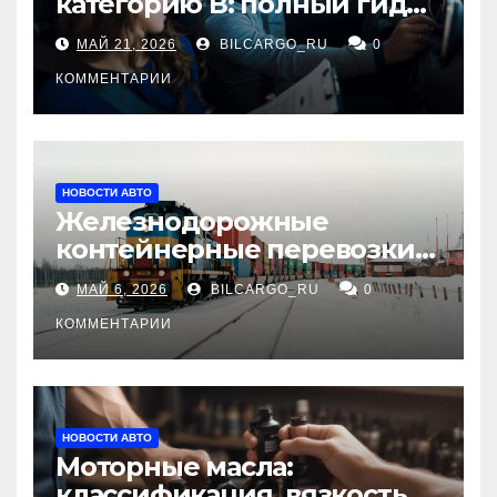
категорию В: полный гид
для будущих водителей
МАЙ 21, 2026
BILCARGO_RU
0
КОММЕНТАРИИ
НОВОСТИ АВТО
Железнодорожные
контейнерные перевозки
из Китая в Россию:
МАЙ 6, 2026
BILCARGO_RU
0
маршруты, сроки и
требования
КОММЕНТАРИИ
НОВОСТИ АВТО
Моторные масла:
классификация, вязкость и