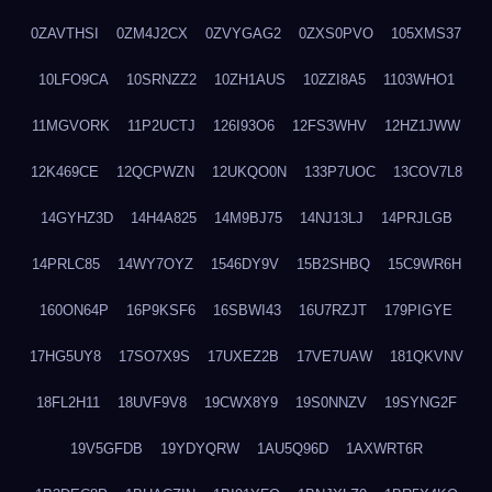
0ZAVTHSI
0ZM4J2CX
0ZVYGAG2
0ZXS0PVO
105XMS37
10LFO9CA
10SRNZZ2
10ZH1AUS
10ZZI8A5
1103WHO1
11MGVORK
11P2UCTJ
126I93O6
12FS3WHV
12HZ1JWW
12K469CE
12QCPWZN
12UKQO0N
133P7UOC
13COV7L8
14GYHZ3D
14H4A825
14M9BJ75
14NJ13LJ
14PRJLGB
14PRLC85
14WY7OYZ
1546DY9V
15B2SHBQ
15C9WR6H
160ON64P
16P9KSF6
16SBWI43
16U7RZJT
179PIGYE
17HG5UY8
17SO7X9S
17UXEZ2B
17VE7UAW
181QKVNV
18FL2H11
18UVF9V8
19CWX8Y9
19S0NNZV
19SYNG2F
19V5GFDB
19YDYQRW
1AU5Q96D
1AXWRT6R