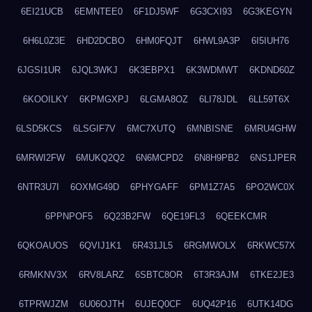
6EI21UCB
6EMNTEE0
6F1DJ5WF
6G3CXI93
6G3KEGYN
6H6L0Z3E
6HD2DCBO
6HM0FQJT
6HWL9A3P
6I5IUH76
6JGSI1UR
6JQL3WKJ
6K3EBPX1
6K3WDMWT
6KDND60Z
6KOOILKY
6KPMGXPJ
6LGMA8OZ
6LI78JDL
6LL59T6X
6LSD5KCS
6LSGIF7V
6MC7XUTQ
6MNBISNE
6MRU4GHW
6MRWI2FW
6MUKQ2Q2
6N6MCPD2
6N8H9PB2
6NS1JPER
6NTR3U7I
6OXMG49D
6PHYGAFF
6PM1Z7A5
6PO2WC0X
6PPNPOF5
6Q23B2FW
6QE19FL3
6QEEKCMR
6QKOAUOS
6QVIJ1K1
6R431JL5
6RGMWOLX
6RKWC57X
6RMKNV3X
6RV8LARZ
6SBTC8OR
6T3R3AJM
6TKE2JE3
6TPRWJZM
6U06OJTH
6UJEQ0CF
6UQ42P16
6UTK14DG