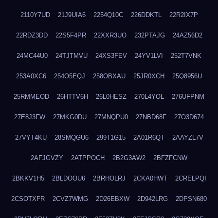
2110Y7UD
21J9UIA6
2254Q10C
226DDKTL
22R2IX7P
22RDZ3DD
22S5F4PR
22XXR3UO
232PTAJG
24AZ56D2
24MC44U0
24TJTMVU
24XS3FEV
24YV1LVI
252T7VNK
253A0XC6
254O5EQJ
258OBXAU
25JR0XCH
25Q8956U
25RMMEOD
26HTTV6H
26L0HESZ
270L4YOL
276UFPNM
27E8J3FW
27MKG0DU
27MNQPU0
27NBD68F
27O3D674
27VYT4KU
28SMQGU6
299T1G15
2A01R6QT
2AAYZL7V
2AFJGVZY
2ATPPOCH
2B2G3AW2
2BFZFCNW
2BKKV1H5
2BLDOOU6
2BRHOLRJ
2CKA0HWT
2CRELPQI
2CSOTXFR
2CVZ7WMG
2D26EBXW
2D942LRG
2DPSN680