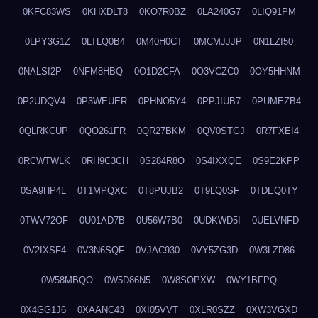
0KFC83WS
0KHXDLT8
0KO7R0BZ
0LA240G7
0LIQ91PM
0LPY3G1Z
0LTLQ0B4
0M40H0CT
0MCMJJJP
0N1LZI50
0NALSI2P
0NFM8HBQ
0O1D2CFA
0O3VCZC0
0OY5HHNM
0P2UDQV4
0P3WEUER
0PHNO5Y4
0PPJIUB7
0PUMEZB4
0QLRKCUP
0QO261FR
0QR27BKM
0QV0STGJ
0R7FXEI4
0RCWTWLK
0RH9C3CH
0S284R8O
0S4IXXQE
0S9E2KPP
0SA9HP4L
0T1MPQXC
0T8PUJB2
0T9LQ0SF
0TDEQ0TY
0TWV72OF
0U01AD7B
0U56W7B0
0UDKWD5I
0UELVNFD
0V2IXSF4
0V3N6SQF
0VJAC930
0VY5ZG3D
0W3LZD86
0W58MBQO
0W5D86N5
0W8SOPXW
0WY1BFPQ
0X4GG1J6
0XAANC43
0XI05VVT
0XLR0SZZ
0XW3VGXD