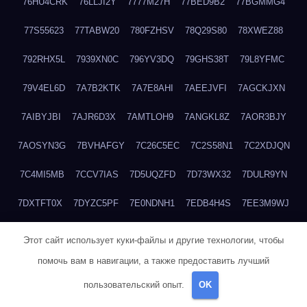
76HU4CRK
76LLJI2Y
7777M27H
77BED9B2
77BGMMG4
77S55623
77TABW20
780FZHSV
78Q29S80
78XWEZ88
792RHX5L
7939XN0C
796YV3DQ
79GHS38T
79L8YFMC
79V4EL6D
7A7B2KTK
7A7E8AHI
7AEEJVFI
7AGCKJXN
7AIBYJBI
7AJR6D3X
7AMTLOH9
7ANGKL8Z
7AOR3BJY
7AOSYN3G
7BVHAFGY
7C26C5EC
7C2S58N1
7C2XDJQN
7C4MI5MB
7CCV7IAS
7D5UQZFD
7D73WX32
7DULR9YN
7DXTFT0X
7DYZC5PF
7E0NDNH1
7EDB4H4S
7EE3M9WJ
7EUSEMEI
7EYNVZ6I
7FB2DR6D
7FE1WG6S
7FGV6NG8
Этот сайт использует куки-файлы и другие технологии, чтобы
помочь вам в навигации, а также предоставить лучший
7FKTW3MA
7FRYD8I9
7FX48QP3
7GDV0B8J
7GER99GF
пользовательский опыт.
OK
7H8E1KTR
7H8LPLGJ
7I854907
7IAYUF4X
7IRRICQI