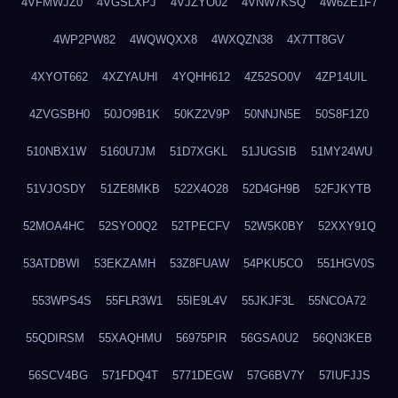
4VFMWJZ0
4VGSLXPJ
4VJZYO02
4VNW7KSQ
4W6ZE1F7
4WP2PW82
4WQWQXX8
4WXQZN38
4X7TT8GV
4XYOT662
4XZYAUHI
4YQHH612
4Z52SO0V
4ZP14UIL
4ZVGSBH0
50JO9B1K
50KZ2V9P
50NNJN5E
50S8F1Z0
510NBX1W
5160U7JM
51D7XGKL
51JUGSIB
51MY24WU
51VJOSDY
51ZE8MKB
522X4O28
52D4GH9B
52FJKYTB
52MOA4HC
52SYO0Q2
52TPECFV
52W5K0BY
52XXY91Q
53ATDBWI
53EKZAMH
53Z8FUAW
54PKU5CO
551HGV0S
553WPS4S
55FLR3W1
55IE9L4V
55JKJF3L
55NCOA72
55QDIRSM
55XAQHMU
56975PIR
56GSA0U2
56QN3KEB
56SCV4BG
571FDQ4T
5771DEGW
57G6BV7Y
57IUFJJS