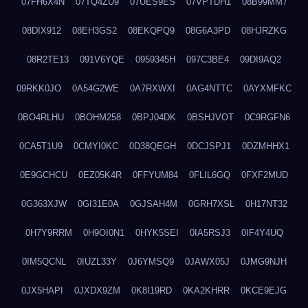
07FH6X4N
07TQ4ZU9
07UES9ES
07VPTDH1
08B99MM7
08DIX912
08EH3GS2
08EKQPQ9
08G6A3PD
08HJRZKG
08R2TE13
091V6YQE
0959345H
097C3BE4
09DI9AQ2
09RKK0JO
0A54G2WE
0A7RXWXI
0AG4NTTC
0AYXMFKC
0BO4RLHU
0BOHM258
0BPJ04DK
0BSHJVOT
0C9RGFN6
0CA5T1U9
0CMYI0KC
0D38QEGH
0DCJSPJ1
0DZMHHX1
0E9GCHCU
0EZ05K4R
0FFYUM84
0FLIL6GQ
0FXF2MUD
0G363XJW
0GI31E0A
0GJSAH4M
0GRH7XSL
0H17NT32
0H7Y9RRM
0H9OI0N1
0HYK5SEI
0IA5RSJ3
0IF4Y4UQ
0IM5QCNL
0IUZL33Y
0J6YMSQ9
0JAWX05J
0JMG9NJH
0JX5HAPI
0JXDX9ZM
0K8I19RD
0KA2KHRR
0KCE9EJG