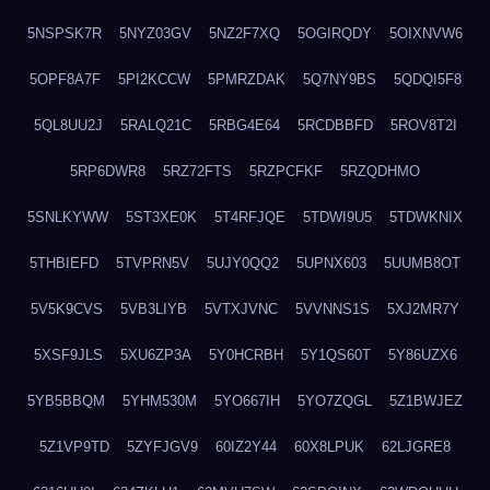
5NSPSK7R
5NYZ03GV
5NZ2F7XQ
5OGIRQDY
5OIXNVW6
5OPF8A7F
5PI2KCCW
5PMRZDAK
5Q7NY9BS
5QDQI5F8
5QL8UU2J
5RALQ21C
5RBG4E64
5RCDBBFD
5ROV8T2I
5RP6DWR8
5RZ72FTS
5RZPCFKF
5RZQDHMO
5SNLKYWW
5ST3XE0K
5T4RFJQE
5TDWI9U5
5TDWKNIX
5THBIEFD
5TVPRN5V
5UJY0QQ2
5UPNX603
5UUMB8OT
5V5K9CVS
5VB3LIYB
5VTXJVNC
5VVNNS1S
5XJ2MR7Y
5XSF9JLS
5XU6ZP3A
5Y0HCRBH
5Y1QS60T
5Y86UZX6
5YB5BBQM
5YHM530M
5YO667IH
5YO7ZQGL
5Z1BWJEZ
5Z1VP9TD
5ZYFJGV9
60IZ2Y44
60X8LPUK
62LJGRE8