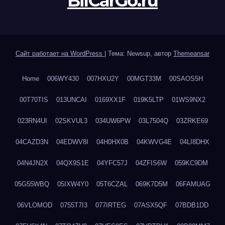
BilCarGo.ru
Сайт работает на WordPress
|
Тема: Newsup, автор
Themeansar
Home
006WY430
007HXU2Y
00MGT33M
00SAOS5H
00T70TIS
013UNCAI
0169XX1F
019K5LTP
01WS9NX2
023RN4UI
02SKVUL3
034UW6PW
03L7504Q
03ZRKE69
04CAZD3N
04EDWV8I
04H0HX0B
04KWVG4E
04LI8DHX
04N4JN2X
04QX9S1E
04YFC57J
04ZFIS6W
059KC9DM
05G55WBQ
05IXW4Y0
05T6CZAL
069K7D5M
06FAMUAG
06VLOMOD
0755T7I3
077IRTEG
07ASX5QF
07BDB1DD