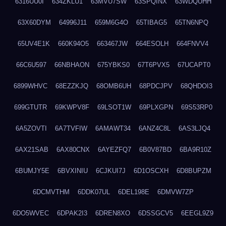
6316UU0I
634ZKLU1
63MVU7SW
63SPQINX
63WDQUHH
63X60DYM
64996J11
659M6G4O
65TIBAG5
65TN6NPQ
65UV4E1K
660K94O5
663467JW
664ESOLH
664FNVV4
66C6U597
66NBHAON
675YBKS0
67T6PVX5
67UCAPT0
6899WHVC
68EZZKJQ
68OMB6UH
68PDCJPV
68QHDOI3
699GTUTR
69KWPV8F
69LSOT1W
69PLXGPN
69S53RP0
6A5ZOVTI
6A7TVFIW
6AMAWT34
6ANZ4C8L
6AS3LJQ4
6AX21SAB
6AX80CNX
6AYEZFQ7
6B0V87BD
6BA9R10Z
6BUMJY5E
6BVXINIU
6CJKUI7J
6D1OSCXH
6D8BUPZM
6DCMVTHM
6DDK07UL
6DEL198E
6DMVW7ZP
6DO5WVEC
6DPAK2I3
6DREN8XO
6DSSGCV5
6EEGL9Z9