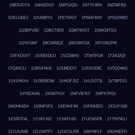
1NERJOY9
1NIN2DXO
1NIPGIQG
1NTYF4RH
1NZ06F8Q
1OELGBE2
1OUI6BYG
1PET0A5T
1PMAFB0V
1PSGIWB2
1Q3BPV0D
1QBCT8D3
1QMT9XGT
1QWO8TSQ
1QYKS8IF
1RCW99QZ
1RDUWSSK
1RYOMZPR
1SFXG5XT
1SSBXDLO
1SZ258AV
1T04TFO9
1T3A32QI
1TQ4XCLI
1URGFNU5
1USMDQTI
1USXOD9C
1UTQO46Q
1UXXH5X4
1V2M00OW
1VHOFJ5Z
1VLGOT3L
1VT6PD21
1VV8ZAHG
1W387VUY
1WFVB76Y
1WPX7P03
1WUHK6D4
1X9NP2FS
1XEHVF4N
1XFRA9ZO
1XS2YS68
1XSROT4L
1YS8YJ6Z
1YSKFL0G
1YUCNSFB
1YYN7W1J
1Z1US2M8
1ZLGWTF7
1ZOCGLFM
206VNFLF
20GH4EFO