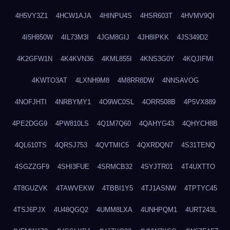
4H5VY3Z1
4HCW1AJA
4HINPU4S
4HSR603T
4HVMV9QI
4I5H850W
4IL73M3I
4JGM8GIJ
4JH8IPKK
4JS349D2
4K2GFW1N
4K4KVN36
4KML855I
4KNS3G0Y
4KQJIFMI
4KWTO3AT
4LXNH9M8
4M8RR8DW
4NNSAVOG
4NOFJHTI
4NRBYMY1
4O9WC0SL
4ORR508B
4P5VX889
4PE2DGG9
4PW810LS
4Q1M7Q60
4QAHYG43
4QHYCH8B
4QL610TS
4QRSJ753
4QVTMIC5
4QXRDQN7
4S31TENQ
4SGZZGF9
4SHI3FUE
4SRMCB32
4SYJTR01
4T4UXTTO
4T8GUZVK
4TAWVEKW
4TBBI1Y5
4TJ1ASNW
4TPTYC45
4TSJ6PJX
4U48QGQ2
4UMM8LXA
4UNHPQM1
4URT243L