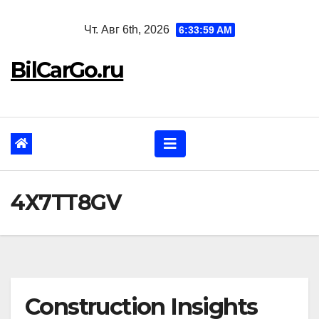
Перейти
Чт. Авг 6th, 2026
6:34:00 AM
к
содержанию
BilCarGo.ru
4X7TT8GV
Construction Insights