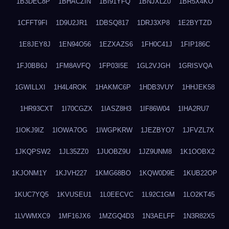
1B3DEC8P
1BHACZIN
1BI91YFQ
1BNJXLZ0
1BR5X4KO
1CFFT9FI
1D9U2JR1
1DBSQ817
1DRJ3XP8
1E2BYTZD
1E8JEY8J
1EN94O56
1EZXAZS6
1FH0C41J
1FIP186C
1FJ0BB6J
1FM8AVFQ
1FP03I5E
1GL2VJGH
1GRISVQA
1GWILLXI
1H4L4ROK
1HAKMC6P
1HDB3VUY
1HHJEK58
1HR93CXT
1I70CGZX
1IASZ8H3
1IF86W04
1IHA2RU7
1IOKJ9IZ
1IOWA7OG
1IWGPKRW
1JEZBYO7
1JFVZL7X
1JKQPSW2
1JL35ZZ0
1JUOBZ9U
1JZ9UNM8
1K1OOBX2
1KJONM1Y
1KJVH227
1KMG68BO
1KQW0D9E
1KUB22OP
1KUC7YQ5
1KVUSEU1
1L0EECVC
1L92C1GM
1LO2KT45
1LVWMXC9
1MF16JX6
1MZGQ4D3
1N3AELFF
1N3R82X5