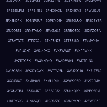
3OBDFAXI
3OE9P0KI
3OPSZTYE
3OSK46GW
3P20H0VW
3PEBEUPM
3PFEI4E1
3PHQ0AXL
3PJX8KV3
3PWL81U6
3PX3NDPK
3QBNPSU7
3QPKYD3H
3R660UUO
3R8OBY8R
3RJJOB51
3RM5TAUQ
3RV0N612
3SRBQEDJ
3SXFZOBA
3TBVTN7Z
3TFI7CJL
3TKFBN73
3TTB618D
3TVMVY4A
3VPL82H9
3VS14DKC
3VX5WW8T
3VXFRWKX
3VZRTGEK
3W3MHD4O
3WAD8W9N
3WDTF1N3
3WI8G8SN
3WQDYCWK
3WTTA97N
3WU70G19
3X71FE60
3XC4DIU7
3XMIH0VI
3XMLLD4K
3XWW9P5D
3Y2Z2FMH
3YXUATB4
3Z3344KT
3ZBBJF82
3ZUNKQ9P
40PEO5RM
418TPYOG
41A6AQPI
41CR68ZC
428MPM7O
42EW9PZP