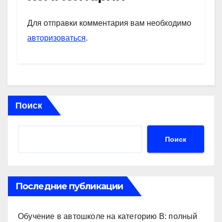
A
a
kl
в
p
m
a
и
Для отправки комментария вам необходимо
p
ss
ть
авторизоваться
.
ni
ki
Поиск
Поиск
Последние публикации
Обучение в автошколе на категорию В: полный