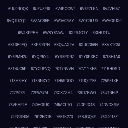
6UU9ROQK
6UZUZF6L
6V4POCW2
6V6FZLKN
6VJVHI57
6VQ1DZQ1
6VZACB5E
6W0V02MY
6W1CRLU0
6WAOIUX0
6WJXFPEM
6WSY8NWU
6XFR4OTY
6XIHLDTU
6XL3E0EQ
6XP30R7N
6XQUAXFV
6XUCD56H
6XVXTC5I
6Y6PMH2U
6YQP5Y4L
6YR8PDRZ
6YY0PXBC
6ZISH1A0
6ZT4UC5F
6ZYCUFVQ
70T7NVVN
70V1YKH3
711BHOSD
713M5IHY
718NNXY2
71H5RDOO
71UQJY58
725P81XE
727P972L
72FW37AL
73CXZZM4
73IDZEWO
73UTNHIP
73VKAF4E
740HGIUK
745ACL1O
74DPJX4S
74DVDXRM
74FGRN3A
7612HD1B
7651K273
76BJGQ4F
76G4013Z