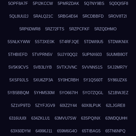
5OPF8A7F
5PI2KCCW
5PMRZDAK
5Q7NY9BS
5QDQI5F8
5QL8UU2J
5RALQ21C
5RBG4E64
5RCDBBFD
5ROV8T2I
5RP6DWR8
5RZ72FTS
5RZPCFKF
5RZQDHMO
5SNLKYWW
5ST3XE0K
5T4RFJQE
5TDWI9U5
5TDWKNIX
5THBIEFD
5TVPRN5V
5UJY0QQ2
5UPNX603
5UUMB8OT
5V5K9CVS
5VB3LIYB
5VTXJVNC
5VVNNS1S
5XJ2MR7Y
5XSF9JLS
5XU6ZP3A
5Y0HCRBH
5Y1QS60T
5Y86UZX6
5YB5BBQM
5YHM530M
5YO667IH
5YO7ZQGL
5Z1BWJEZ
5Z1VP9TD
5ZYFJGV9
60IZ2Y44
60X8LPUK
62LJGRE8
6316UU0I
634ZKLU1
63MVU7SW
63SPQINX
63WDQUHH
63X60DYM
64996J11
659M6G4O
65TIBAG5
65TN6NPQ