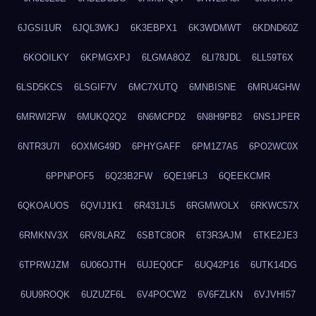
6JGSI1UR
6JQL3WKJ
6K3EBPX1
6K3WDMWT
6KDND60Z
6KOOILKY
6KPMGXPJ
6LGMA8OZ
6LI78JDL
6LL59T6X
6LSD5KCS
6LSGIF7V
6MC7XUTQ
6MNBISNE
6MRU4GHW
6MRWI2FW
6MUKQ2Q2
6N6MCPD2
6N8H9PB2
6NS1JPER
6NTR3U7I
6OXMG49D
6PHYGAFF
6PM1Z7A5
6PO2WC0X
6PPNPOF5
6Q23B2FW
6QE19FL3
6QEEKCMR
6QKOAUOS
6QVIJ1K1
6R431JL5
6RGMWOLX
6RKWC57X
6RMKNV3X
6RV8LARZ
6SBTC8OR
6T3R3AJM
6TKE2JE3
6TPRWJZM
6U06OJTH
6UJEQ0CF
6UQ42P16
6UTK14DG
6UU9ROQK
6UZUZF6L
6V4POCW2
6V6FZLKN
6VJVHI57