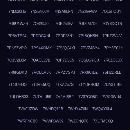
7NL020H5
7NS5N00M
7NSA9LFN
7NZIGFWV
7O15HQUY
7O6U1WZR
7O89DJ0L
7OB253FZ
7ODLM7D2
7OY8DOTS
7P5VTP24
7PDDGXNL
7PDF28N1
7PISQHBH
7PKT2VUV
7PN5ZVPO
7PS4XQMK
7PVQC4XL
7PVZ4BY4
7PY3EC1H
7Q1VZL8M
7QAQLLVB
7QP7DLC5
7QSLGYCU
7R0ZOLUX
7R9IGDKD
7ROB1V3K
7RPZVSPJ
7RX9CIDZ
7SH2DRLB
7T1IUHHO
7T3VE5UQ
7TKA257G
7TYDPROM
7UA3TIBE
7ULOHB33
7UTVLU59
7V2MI6BF
7V37GO5C
7V513WU4
7VACJZDW
7WHDQ1JB
7WHY4Z0N
7WQXY6L4
7WRFNCB0
7WWR3W39
7WZCNQ7C
7X1TM5XQ