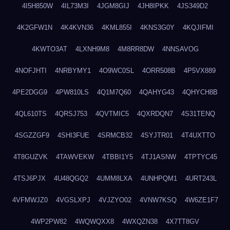
4I5H850W
4IL73M3I
4JGM8GIJ
4JH8IPKK
4JS349D2
4K2GFW1N
4K4KVN36
4KML855I
4KNS3G0Y
4KQJIFMI
4KWTO3AT
4LXNH9M8
4M8RR8DW
4NNSAVOG
4NOFJHTI
4NRBYMY1
4O9WC0SL
4ORR508B
4P5VX889
4PE2DGG9
4PW810LS
4Q1M7Q60
4QAHYG43
4QHYCH8B
4QL610TS
4QRSJ753
4QVTMIC5
4QXRDQN7
4S31TENQ
4SGZZGF9
4SHI3FUE
4SRMCB32
4SYJTR01
4T4UXTTO
4T8GUZVK
4TAWVEKW
4TBBI1Y5
4TJ1ASNW
4TPTYC45
4TSJ6PJX
4U48QGQ2
4UMM8LXA
4UNHPQM1
4URT243L
4VFMWJZ0
4VGSLXPJ
4VJZYO02
4VNW7KSQ
4W6ZE1F7
4WP2PW82
4WQWQXX8
4WXQZN38
4X7TT8GV