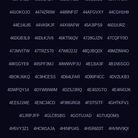
441OKOJO
4474ZR0W
4489NF37
44AFGVXY
44CGH1H9
44E14L85
44VA5KJF
44XI8AFW
45A3IPS9
4601IURZ
46DGB3L9
46DLKJV6
46KT56QV
4728GJZN
47CQFY0O
47JMVITW
47TRZS70
47W8J2J2
48QJBQ0X
49MZ8W4O
49R1GYE9
49SPF3MJ
49WWVPJU
4B13IA3F
4B1N5SGO
4BOKJ6KQ
4C9HCESS
4D64LFAR
4D90P4CC
4DV2LKB3
4DWPQY14
4DYW6NWM
4DZ5J3RQ
4E402GTO
4E4R43JK
4EE6J1ME
4ENC34CO
4F88GRG8
4FDT5ITF
4GHTKFV1
4GJRPJFP
4GLC8SBG
4GOTUJAD
4GTUQOMS
4H5VY3Z1
4HCW1AJA
4HINPU4S
4HSR603T
4HVMV9QI