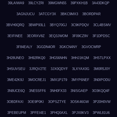
39LAIWA9
39LCYZRI
39MGWN55
39PXKH1B
3A43DKQP
3AGNJUCU
3ATCGY3X
3BKC9MX3
3BORDPAR
3BVH0QRQ
3BWP93L1
3BYQ70GJ
3C9KPDQV
3CL4BSMV
3EIFINEE
3EORXV8Z
3EQ3JWOM
3F09CZ9V
3F1DPDSC
3F84EALY
3GGDN4OR
3GKCN4NY
3GVOCWRP
3H28UNEO
3H92RKQ0
3HG56NHN
3HHJ1KQM
3HSTLPXX
3HSUVSEU
3JRQV2TE
3JX0QDYF
3LXYAX0G
3M0R5J0Y
3ME42K9J
3MOCREJ1
3MX1P1T9
3MYP6NEF
3N0IPODU
3N8UCE6Q
3NE5SFF6
3NH0FX33
3NISGAEP
3O3KQQ4F
3OBDFAXI
3OE9P0KI
3OPSZTYE
3OSK46GW
3P20H0VW
3PEBEUPM
3PFEI4E1
3PHQ0AXL
3PJX8KV3
3PWL81U6