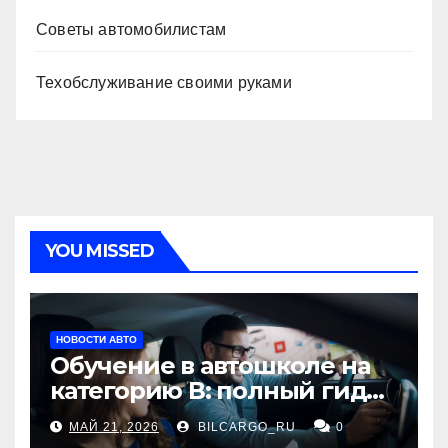
Советы автомобилистам
Техобслуживание своими руками
YOU MISSED
НОВОСТИ АВТО
Обучение в автошколе на
категорию В: полный гид
для будущих водителей
МАЙ 21, 2026
BILCARGO_RU
0