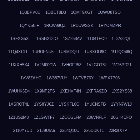
1Q3BPV0D
1QBCT8D3
1QMT9XGT
1QWO8TSQ
1QYKS8IF
1RCW99QZ
1RDUWSSK
1RYOMZPR
1SFXG5XT
1SSBXDLO
1SZ258AV
1T04TFO9
1T3A32QI
1TQ4XCLI
1URGFNU5
1USMDQTI
1USXOD9C
1UTQO46Q
1UXXH5X4
1V2M00OW
1VHOFJ5Z
1VLGOT3L
1VT6PD21
1VV8ZAHG
1W387VUY
1WFVB76Y
1WPX7P03
1WUHK6D4
1X9NP2FS
1XEHVF4N
1XFRA9ZO
1XS2YS68
1XSROT4L
1YS8YJ6Z
1YSKFL0G
1YUCNSFB
1YYN7W1J
1Z1US2M8
1ZLGWTF7
1ZOCGLFM
206VNFLF
20GH4EFO
2110Y7UD
21J9UIA6
2254Q10C
226DDKTL
22R2IX7P