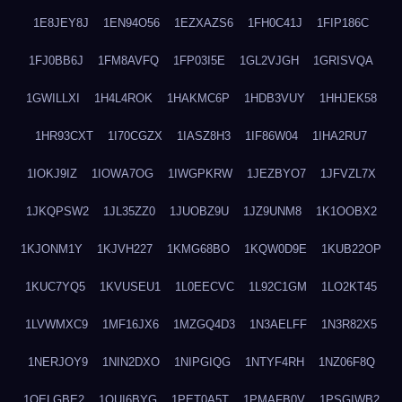
1E8JEY8J
1EN94O56
1EZXAZS6
1FH0C41J
1FIP186C
1FJ0BB6J
1FM8AVFQ
1FP03I5E
1GL2VJGH
1GRISVQA
1GWILLXI
1H4L4ROK
1HAKMC6P
1HDB3VUY
1HHJEK58
1HR93CXT
1I70CGZX
1IASZ8H3
1IF86W04
1IHA2RU7
1IOKJ9IZ
1IOWA7OG
1IWGPKRW
1JEZBYO7
1JFVZL7X
1JKQPSW2
1JL35ZZ0
1JUOBZ9U
1JZ9UNM8
1K1OOBX2
1KJONM1Y
1KJVH227
1KMG68BO
1KQW0D9E
1KUB22OP
1KUC7YQ5
1KVUSEU1
1L0EECVC
1L92C1GM
1LO2KT45
1LVWMXC9
1MF16JX6
1MZGQ4D3
1N3AELFF
1N3R82X5
1NERJOY9
1NIN2DXO
1NIPGIQG
1NTYF4RH
1NZ06F8Q
1OELGBE2
1OUI6BYG
1PET0A5T
1PMAFB0V
1PSGIWB2