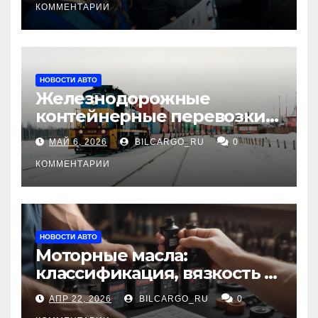
КОММЕНТАРИИ
НОВОСТИ АВТО
Железнодорожные
контейнерные перевозки
из Китая в Россию:
МАЙ 6, 2026
BILCARGO_RU
0
маршруты, сроки и
требования
КОММЕНТАРИИ
НОВОСТИ АВТО
Моторные масла:
классификация, вязкость и
рекомендации по выбору
АПР 22, 2026
BILCARGO_RU
0
для различных типов