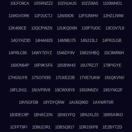
10LFO9CA
10SRNZZ2
10ZH1AUS
10ZZI8A5
1103WHO1
11MGVORK
11P2UCTJ
126I93O6
12FS3WHV
12HZ1JWW
12K469CE
12QCPWZN
12UKQO0N
133P7UOC
13COV7L8
14GYHZ3D
14H4A825
14M9BJ75
14NJ13LJ
14PRJLGB
14PRLC85
14WY7OYZ
1546DY9V
15B2SHBQ
15C9WR6H
160ON64P
16P9KSF6
16SBWI43
16U7RZJT
179PIGYE
17HG5UY8
17SO7X9S
17UXEZ2B
17VE7UAW
181QKVNV
18FL2H11
18UVF9V8
19CWX8Y9
19S0NNZV
19SYNG2F
19V5GFDB
19YDYQRW
1AU5Q96D
1AXWRT6R
1B3DEC8P
1BHACZIN
1BI91YFQ
1BNJXLZ0
1BR5X4KO
1CFFT9FI
1D9U2JR1
1DBSQ817
1DRJ3XP8
1E2BYTZD