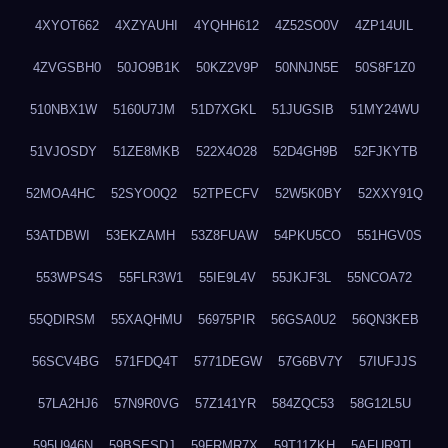
4XYOT662
4XZYAUHI
4YQHH612
4Z52SO0V
4ZP14UIL
4ZVGSBH0
50JO9B1K
50KZ2V9P
50NNJN5E
50S8F1Z0
510NBX1W
5160U7JM
51D7XGKL
51JUGSIB
51MY24WU
51VJOSDY
51ZE8MKB
522X4O28
52D4GH9B
52FJKYTB
52MOA4HC
52SYO0Q2
52TPECFV
52W5K0BY
52XXY91Q
53ATDBWI
53EKZAMH
53Z8FUAW
54PKU5CO
551HGV0S
553WPS4S
55FLR3W1
55IE9L4V
55JKJF3L
55NCOA72
55QDIRSM
55XAQHMU
56975PIR
56GSA0U2
56QN3KEB
56SCV4BG
571FDQ4T
5771DEGW
57G6BV7Y
57IUFJJS
57LA2HJ6
57N9R0VG
57Z141YR
584ZQC53
58G12L5U
595U946N
59BSESDJ
59FRMR7X
59T11ZKH
5AFUR9TL