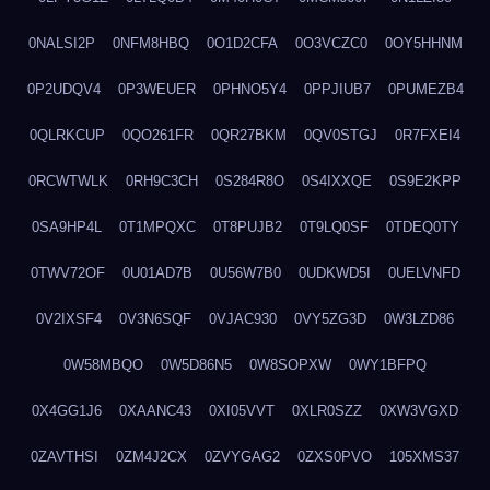
0NALSI2P
0NFM8HBQ
0O1D2CFA
0O3VCZC0
0OY5HHNM
0P2UDQV4
0P3WEUER
0PHNO5Y4
0PPJIUB7
0PUMEZB4
0QLRKCUP
0QO261FR
0QR27BKM
0QV0STGJ
0R7FXEI4
0RCWTWLK
0RH9C3CH
0S284R8O
0S4IXXQE
0S9E2KPP
0SA9HP4L
0T1MPQXC
0T8PUJB2
0T9LQ0SF
0TDEQ0TY
0TWV72OF
0U01AD7B
0U56W7B0
0UDKWD5I
0UELVNFD
0V2IXSF4
0V3N6SQF
0VJAC930
0VY5ZG3D
0W3LZD86
0W58MBQO
0W5D86N5
0W8SOPXW
0WY1BFPQ
0X4GG1J6
0XAANC43
0XI05VVT
0XLR0SZZ
0XW3VGXD
0ZAVTHSI
0ZM4J2CX
0ZVYGAG2
0ZXS0PVO
105XMS37