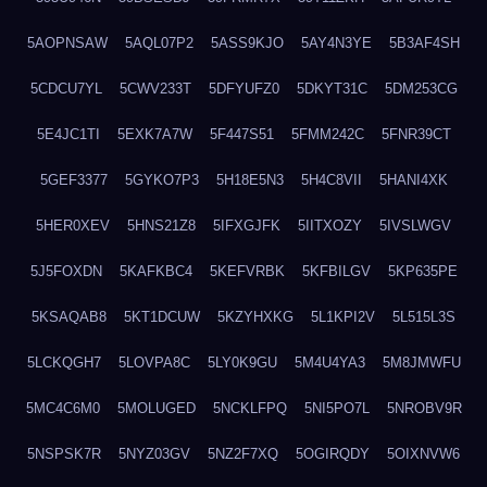
5AOPNSAW
5AQL07P2
5ASS9KJO
5AY4N3YE
5B3AF4SH
5CDCU7YL
5CWV233T
5DFYUFZ0
5DKYT31C
5DM253CG
5E4JC1TI
5EXK7A7W
5F447S51
5FMM242C
5FNR39CT
5GEF3377
5GYKO7P3
5H18E5N3
5H4C8VII
5HANI4XK
5HER0XEV
5HNS21Z8
5IFXGJFK
5IITXOZY
5IVSLWGV
5J5FOXDN
5KAFKBC4
5KEFVRBK
5KFBILGV
5KP635PE
5KSAQAB8
5KT1DCUW
5KZYHXKG
5L1KPI2V
5L515L3S
5LCKQGH7
5LOVPA8C
5LY0K9GU
5M4U4YA3
5M8JMWFU
5MC4C6M0
5MOLUGED
5NCKLFPQ
5NI5PO7L
5NROBV9R
5NSPSK7R
5NYZ03GV
5NZ2F7XQ
5OGIRQDY
5OIXNVW6