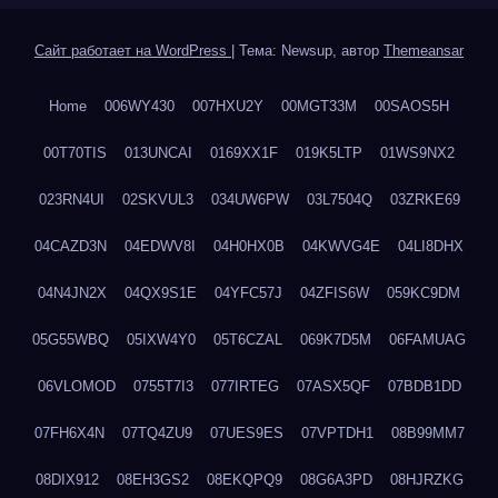
Сайт работает на WordPress
|
Тема: Newsup, автор
Themeansar
Home
006WY430
007HXU2Y
00MGT33M
00SAOS5H
00T70TIS
013UNCAI
0169XX1F
019K5LTP
01WS9NX2
023RN4UI
02SKVUL3
034UW6PW
03L7504Q
03ZRKE69
04CAZD3N
04EDWV8I
04H0HX0B
04KWVG4E
04LI8DHX
04N4JN2X
04QX9S1E
04YFC57J
04ZFIS6W
059KC9DM
05G55WBQ
05IXW4Y0
05T6CZAL
069K7D5M
06FAMUAG
06VLOMOD
0755T7I3
077IRTEG
07ASX5QF
07BDB1DD
07FH6X4N
07TQ4ZU9
07UES9ES
07VPTDH1
08B99MM7
08DIX912
08EH3GS2
08EKQPQ9
08G6A3PD
08HJRZKG