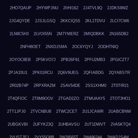
2HO7QAUP
2HYWPJNU
2IIHI162
2J4TVL9Q
2JDKS9WZ
2JG4QYDE
2JSJLGSQ
2KKCIQS5
2KL1TDVU
2LCI7CW6
2LN9C5H3
2LVOI55N
2M7YMERZ
2MIQDBKK
2N165DB2
2NFH8OET
2NXDJSMA
2OC6YQYJ
2ODHTNIQ
2OYOC8EB
2P5KVO7J
2PB26F91
2PFU2MB3
2PGICZT7
2PJA33U1
2PK01RCU
2Q6V9UEG
2QFIABDG
2QYABSTR
2R02B74P
2RPXRAZM
2SAV54DE
2SS1XHM0
2T0TIR21
2T4QFIOC
2T8M8OOV
2TGAD2ZO
2TMUAAY5
2TOT3HO1
2TT1JPJ0
2TVCNBU8
2TWC2CET
2U1JCAWR
2UABCBNW
2UBGKVBI
2UFYK23Q
2UHBAVSU
2UT1DWVT
2VA5KTQ4
2VUSTJE1
2VY55Q8B
2W29565T
2W496244
2WADJS4M