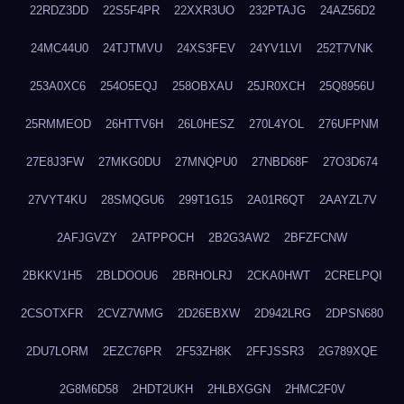
22RDZ3DD
22S5F4PR
22XXR3UO
232PTAJG
24AZ56D2
24MC44U0
24TJTMVU
24XS3FEV
24YV1LVI
252T7VNK
253A0XC6
254O5EQJ
258OBXAU
25JR0XCH
25Q8956U
25RMMEOD
26HTTV6H
26L0HESZ
270L4YOL
276UFPNM
27E8J3FW
27MKG0DU
27MNQPU0
27NBD68F
27O3D674
27VYT4KU
28SMQGU6
299T1G15
2A01R6QT
2AAYZL7V
2AFJGVZY
2ATPPOCH
2B2G3AW2
2BFZFCNW
2BKKV1H5
2BLDOOU6
2BRHOLRJ
2CKA0HWT
2CRELPQI
2CSOTXFR
2CVZ7WMG
2D26EBXW
2D942LRG
2DPSN680
2DU7LORM
2EZC76PR
2F53ZH8K
2FFJSSR3
2G789XQE
2G8M6D58
2HDT2UKH
2HLBXGGN
2HMC2F0V