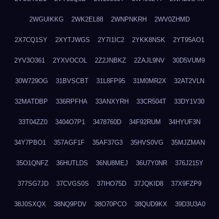
2WGUIKKG
2WK2EL88
2WNPNKRH
2WV0ZHMD
2X7CQ1SY
2XYTJWGS
2Y7I1IC2
2YKK8NSK
2YT95AO1
2YV3O361
2YXVOCOL
2Z2JNBKZ
2ZAJL9NV
30D5VUM9
30W729OG
31BVSCBT
31L8FP95
31M0MR2X
32AT2VLN
32MATDBP
336RPFHA
33ANXYRH
33CR504T
33DY1V30
33T04ZZ0
3404O7P1
3478760D
34F92RUM
34HYUF3N
34Y7PBO1
357AGF1F
35AF37G3
35HVS0VG
35MJZMAN
35O1QNFZ
36HUTLDS
36NU8MEJ
36U7Y0NR
376J215Y
377SG7JD
37CVGS0S
37IHO75D
37JQKID8
37X9FZP9
38J0SXQX
38NQ9PDV
38O70PCO
38QUD9KX
39D3U3A0