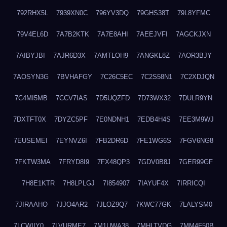
792RHX5L
7939XN0C
796YV3DQ
79GHS38T
79L8YFMC
79V4EL6D
7A7B2KTK
7A7E8AHI
7AEEJVFI
7AGCKJXN
7AIBYJBI
7AJR6D3X
7AMTLOH9
7ANGKL8Z
7AOR3BJY
7AOSYN3G
7BVHAFGY
7C26C5EC
7C2S58N1
7C2XDJQN
7C4MI5MB
7CCV7IAS
7D5UQZFD
7D73WX32
7DULR9YN
7DXTFT0X
7DYZC5PF
7E0NDNH1
7EDB4H4S
7EE3M9WJ
7EUSEMEI
7EYNVZ6I
7FB2DR6D
7FE1WG6S
7FGV6NG8
7FKTW3MA
7FRYD8I9
7FX48QP3
7GDV0B8J
7GER99GF
7H8E1KTR
7H8LPLGJ
7I854907
7IAYUF4X
7IRRICQI
7JIRAAHO
7JJO4AR2
7JLOZ9Q7
7KWC77GK
7LALYSM0
7LCWIIY0
7LVURME7
7M1UWA38
7MHLTVDG
7MM4F50B