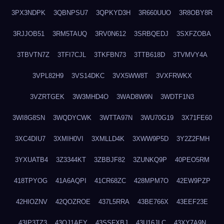
3PX3NDPK
3QBNPSU7
3QPKYD3H
3R660UUO
3R8OBY8R
3RJJOB51
3RM5TAUQ
3RV0N612
3SRBQEDJ
3SXFZOBA
3TBVTN7Z
3TFI7CJL
3TKFBN73
3TTB618D
3TVMVY4A
3VPL82H9
3VS14DKC
3VX5WW8T
3VXFRWKX
3VZRTGEK
3W3MHD4O
3WAD8W9N
3WDTF1N3
3WI8G8SN
3WQDYCWK
3WTTA97N
3WU70G19
3X71FE60
3XC4DIU7
3XMIH0VI
3XMLLD4K
3XWW9P5D
3Y2Z2FMH
3YXUATB4
3Z3344KT
3ZBBJF82
3ZUNKQ9P
40PEO5RM
418TPYOG
41A6AQPI
41CR68ZC
428MPM7O
42EW9PZP
42HIOZNV
42QOZROE
437L5RRA
43BE766X
43EEF23E
43IP3TZ3
43OJ1AEY
43SSFXBJ
43U16JLC
43XY7A9N