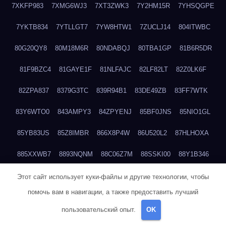
7XKFP983
7XMG6WJ3
7XT3ZWK3
7Y2HM15R
7YHSQGPE
7YKTB834
7YTLLGT7
7YW8HTW1
7ZUCLJ14
804ITWBC
80G20QY8
80M18M6R
80NDABQJ
80TBA1GP
81B6R5DR
81F9BZC4
81GAYE1F
81NLFAJC
82LF82LT
82Z0LK6F
82ZPA837
8379G3TC
839R94B1
83DE49ZB
83FF7WTK
83Y6WTO0
843AMPY3
84ZPYENJ
85BF0JNS
85NIO1GL
85YB83US
85Z8IMBR
866X8P4W
86U520L2
87HLHOXA
885XXWB7
8893NQNM
88C06Z7M
88SSKI00
88Y1B346
88ZYQON6
88ZZ29JA
895NL72T
89WVKQCH
8A6B5EEP
Этот сайт использует куки-файлы и другие технологии, чтобы
помочь вам в навигации, а также предоставить лучший
8BBJWQMN
8BJPIIGO
8BSWANL0
8BVB056I
8BZT9YKF
пользовательский опыт.
OK
8BZZZWSD
8C2C6QL5
8C6H1X9Q
8CEG9O6P
8CFDQ2M4