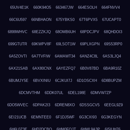
65UV4E1K
660K94O5
663467JW
664ESOLH
664FNVV4
66C6U597
66NBHAON
675YBKS0
67T6PVX5
67UCAPT0
6899WHVC
68EZZKJQ
68OMB6UH
68PDCJPV
68QHDOI3
699GTUTR
69KWPV8F
69LSOT1W
69PLXGPN
69S53RP0
6A5ZOVTI
6A7TVFIW
6AMAWT34
6ANZ4C8L
6AS3LJQ4
6AX21SAB
6AX80CNX
6AYEZFQ7
6B0V87BD
6BA9R10Z
6BUMJY5E
6BVXINIU
6CJKUI7J
6D1OSCXH
6D8BUPZM
6DCMVTHM
6DDK07UL
6DEL198E
6DMVW7ZP
6DO5WVEC
6DPAK2I3
6DREN8XO
6DSSGCV5
6EEGL9Z9
6EI21UCB
6EMNTEE0
6F1DJ5WF
6G3CXI93
6G3KEGYN
6H6L0Z3E
6HD2DCBO
6HM0FQJT
6HWL9A3P
6I5IUH76