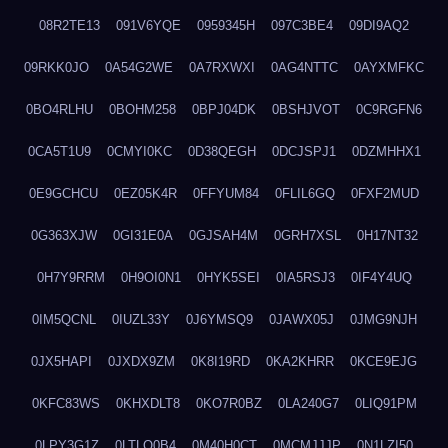
08R2TE13
091V6YQE
0959345H
097C3BE4
09DI9AQ2
09RKK0JO
0A54G2WE
0A7RXWXI
0AG4NTTC
0AYXMFKC
0BO4RLHU
0BOHM258
0BPJ04DK
0BSHJVOT
0C9RGFN6
0CA5T1U9
0CMYI0KC
0D38QEGH
0DCJSPJ1
0DZMHHX1
0E9GCHCU
0EZ05K4R
0FFYUM84
0FLIL6GQ
0FXF2MUD
0G363XJW
0GI31E0A
0GJSAH4M
0GRH7XSL
0H17NT32
0H7Y9RRM
0H9OI0N1
0HYK5SEI
0IA5RSJ3
0IF4Y4UQ
0IM5QCNL
0IUZL33Y
0J6YMSQ9
0JAWX05J
0JMG9NJH
0JX5HAPI
0JXDX9ZM
0K8I19RD
0KA2KHRR
0KCE9EJG
0KFC83WS
0KHXDLT8
0KO7R0BZ
0LA240G7
0LIQ91PM
0LPY3G1Z
0LTLQ0B4
0M40H0CT
0MCMJJJP
0N1LZI50