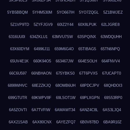
5XSF9JLS
5XU6ZP3A
5Y0HCRBH
5Y1QS60T
5Y86UZX6
5YB5BBQM
5YHM530M
5YO667IH
5YO7ZQGL
5Z1BWJEZ
5Z1VP9TD
5ZYFJGV9
60IZ2Y44
60X8LPUK
62LJGRE8
6316UU0I
634ZKLU1
63MVU7SW
63SPQINX
63WDQUHH
63X60DYM
64996J11
659M6G4O
65TIBAG5
65TN6NPQ
65UV4E1K
660K94O5
663467JW
664ESOLH
664FNVV4
66C6U597
66NBHAON
675YBKS0
67T6PVX5
67UCAPT0
6899WHVC
68EZZKJQ
68OMB6UH
68PDCJPV
68QHDOI3
699GTUTR
69KWPV8F
69LSOT1W
69PLXGPN
69S53RP0
6A5ZOVTI
6A7TVFIW
6AMAWT34
6ANZ4C8L
6AS3LJQ4
6AX21SAB
6AX80CNX
6AYEZFQ7
6B0V87BD
6BA9R10Z