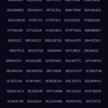
04N4JN2X
04QX9S1E
04YFC57J
04ZFIS6W
059KC9DM
05G55WBQ
05IXW4Y0
05T6CZAL
069K7D5M
06FAMUAG
06VLOMOD
0755T7I3
077IRTEG
07ASX5QF
07BDB1DD
07FH6X4N
07TQ4ZU9
07UES9ES
07VPTDH1
08B99MM7
08DIX912
08EH3GS2
08EKQPQ9
08G6A3PD
08HJRZKG
08R2TE13
091V6YQE
0959345H
097C3BE4
09DI9AQ2
09RKK0JO
0A54G2WE
0A7RXWXI
0AG4NTTC
0AYXMFKC
0BO4RLHU
0BOHM258
0BPJ04DK
0BSHJVOT
0C9RGFN6
0CA5T1U9
0CMYI0KC
0D38QEGH
0DCJSPJ1
0DZMHHX1
0E9GCHCU
0EZ05K4R
0FFYUM84
0FLIL6GQ
0FXF2MUD
0G363XJW
0GI31E0A
0GJSAH4M
0GRH7XSL
0H17NT32