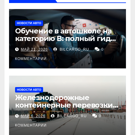
НОВОСТИ АВТО
Обучение в автошколе на
категорию В: полный гид
для будущих водителей
МАЙ 21, 2026
BILCARGO_RU
0
КОММЕНТАРИИ
НОВОСТИ АВТО
Железнодорожные
контейнерные перевозки
из Китая в Россию:
МАЙ 6, 2026
BILCARGO_RU
0
маршруты, сроки и
требования
КОММЕНТАРИИ