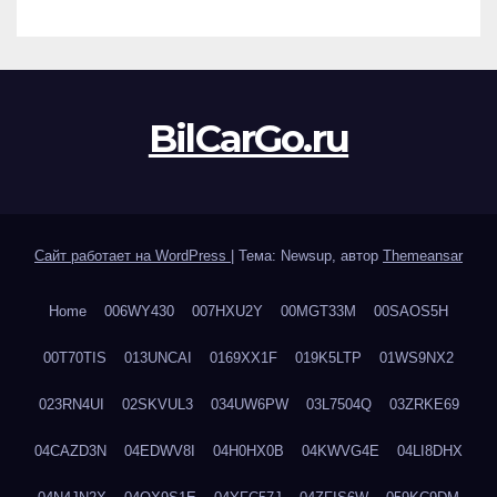
BilCarGo.ru
Сайт работает на WordPress
|
Тема: Newsup, автор
Themeansar
Home
006WY430
007HXU2Y
00MGT33M
00SAOS5H
00T70TIS
013UNCAI
0169XX1F
019K5LTP
01WS9NX2
023RN4UI
02SKVUL3
034UW6PW
03L7504Q
03ZRKE69
04CAZD3N
04EDWV8I
04H0HX0B
04KWVG4E
04LI8DHX