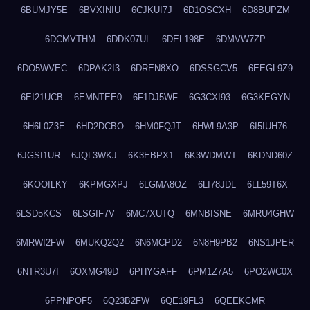
6BUMJY5E
6BVXINIU
6CJKUI7J
6D1OSCXH
6D8BUPZM
6DCMVTHM
6DDK07UL
6DEL198E
6DMVW7ZP
6DO5WVEC
6DPAK2I3
6DREN8XO
6DSSGCV5
6EEGL9Z9
6EI21UCB
6EMNTEE0
6F1DJ5WF
6G3CXI93
6G3KEGYN
6H6L0Z3E
6HD2DCBO
6HM0FQJT
6HWL9A3P
6I5IUH76
6JGSI1UR
6JQL3WKJ
6K3EBPX1
6K3WDMWT
6KDND60Z
6KOOILKY
6KPMGXPJ
6LGMA8OZ
6LI78JDL
6LL59T6X
6LSD5KCS
6LSGIF7V
6MC7XUTQ
6MNBISNE
6MRU4GHW
6MRWI2FW
6MUKQ2Q2
6N6MCPD2
6N8H9PB2
6NS1JPER
6NTR3U7I
6OXMG49D
6PHYGAFF
6PM1Z7A5
6PO2WC0X
6PPNPOF5
6Q23B2FW
6QE19FL3
6QEEKCMR