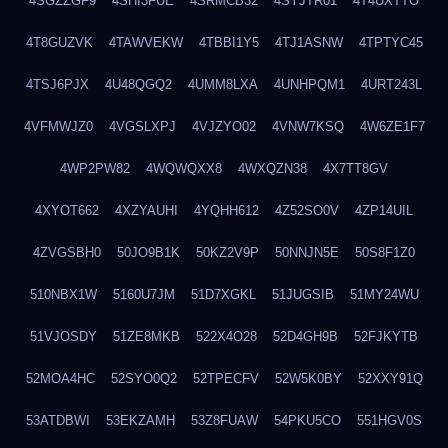
4SGZZGF9
4SHI3FUE
4SRMCB32
4SYJTR01
4T4UXTTO
4T8GUZVK
4TAWVEKW
4TBBI1Y5
4TJ1ASNW
4TPTYC45
4TSJ6PJX
4U48QGQ2
4UMM8LXA
4UNHPQM1
4URT243L
4VFMWJZ0
4VGSLXPJ
4VJZYO02
4VNW7KSQ
4W6ZE1F7
4WP2PW82
4WQWQXX8
4WXQZN38
4X7TT8GV
4XYOT662
4XZYAUHI
4YQHH612
4Z52SO0V
4ZP14UIL
4ZVGSBH0
50JO9B1K
50KZ2V9P
50NNJN5E
50S8F1Z0
510NBX1W
5160U7JM
51D7XGKL
51JUGSIB
51MY24WU
51VJOSDY
51ZE8MKB
522X4O28
52D4GH9B
52FJKYTB
52MOA4HC
52SYO0Q2
52TPECFV
52W5K0BY
52XXY91Q
53ATDBWI
53EKZAMH
53Z8FUAW
54PKU5CO
551HGV0S