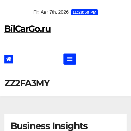
Перейти
Пт. Авг 7th, 2026
11:28:51 PM
к
содержанию
BilCarGo.ru
ZZ2FA3MY
Business Insights