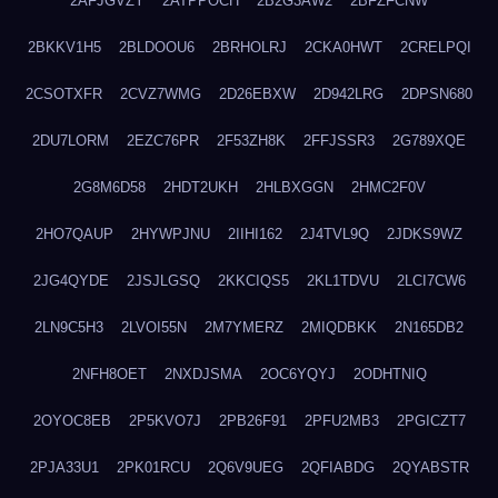
2AFJGVZY
2ATPPOCH
2B2G3AW2
2BFZFCNW
2BKKV1H5
2BLDOOU6
2BRHOLRJ
2CKA0HWT
2CRELPQI
2CSOTXFR
2CVZ7WMG
2D26EBXW
2D942LRG
2DPSN680
2DU7LORM
2EZC76PR
2F53ZH8K
2FFJSSR3
2G789XQE
2G8M6D58
2HDT2UKH
2HLBXGGN
2HMC2F0V
2HO7QAUP
2HYWPJNU
2IIHI162
2J4TVL9Q
2JDKS9WZ
2JG4QYDE
2JSJLGSQ
2KKCIQS5
2KL1TDVU
2LCI7CW6
2LN9C5H3
2LVOI55N
2M7YMERZ
2MIQDBKK
2N165DB2
2NFH8OET
2NXDJSMA
2OC6YQYJ
2ODHTNIQ
2OYOC8EB
2P5KVO7J
2PB26F91
2PFU2MB3
2PGICZT7
2PJA33U1
2PK01RCU
2Q6V9UEG
2QFIABDG
2QYABSTR