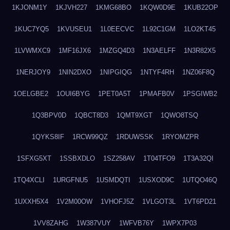
1KJONM1Y
1KJVH227
1KMG68BO
1KQW0D9E
1KUB22OP
1KUC7YQ5
1KVUSEU1
1L0EECVC
1L92C1GM
1LO2KT45
1LVWMXC9
1MF16JX6
1MZGQ4D3
1N3AELFF
1N3R82X5
1NERJOY9
1NIN2DXO
1NIPGIQG
1NTYF4RH
1NZ06F8Q
1OELGBE2
1OUI6BYG
1PET0A5T
1PMAFB0V
1PSGIWB2
1Q3BPV0D
1QBCT8D3
1QMT9XGT
1QWO8TSQ
1QYKS8IF
1RCW99QZ
1RDUWSSK
1RYOMZPR
1SFXG5XT
1SSBXDLO
1SZ258AV
1T04TFO9
1T3A32QI
1TQ4XCLI
1URGFNU5
1USMDQTI
1USXOD9C
1UTQO46Q
1UXXH5X4
1V2M00OW
1VHOFJ5Z
1VLGOT3L
1VT6PD21
1VV8ZAHG
1W387VUY
1WFVB76Y
1WPX7P03