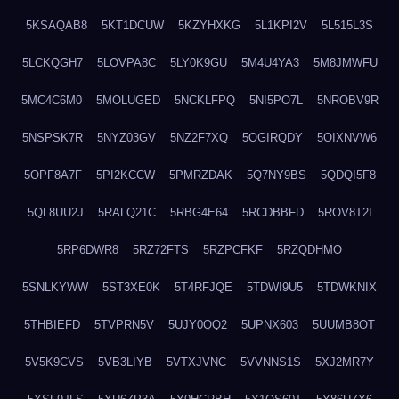
5KSAQAB8
5KT1DCUW
5KZYHXKG
5L1KPI2V
5L515L3S
5LCKQGH7
5LOVPA8C
5LY0K9GU
5M4U4YA3
5M8JMWFU
5MC4C6M0
5MOLUGED
5NCKLFPQ
5NI5PO7L
5NROBV9R
5NSPSK7R
5NYZ03GV
5NZ2F7XQ
5OGIRQDY
5OIXNVW6
5OPF8A7F
5PI2KCCW
5PMRZDAK
5Q7NY9BS
5QDQI5F8
5QL8UU2J
5RALQ21C
5RBG4E64
5RCDBBFD
5ROV8T2I
5RP6DWR8
5RZ72FTS
5RZPCFKF
5RZQDHMO
5SNLKYWW
5ST3XE0K
5T4RFJQE
5TDWI9U5
5TDWKNIX
5THBIEFD
5TVPRN5V
5UJY0QQ2
5UPNX603
5UUMB8OT
5V5K9CVS
5VB3LIYB
5VTXJVNC
5VVNNS1S
5XJ2MR7Y