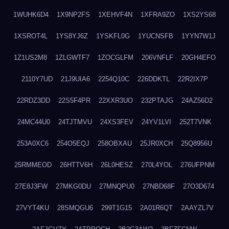
1WUHK6D4
1X9NP2FS
1XEHVF4N
1XFRA9ZO
1XS2YS68
1XSROT4L
1YS8YJ6Z
1YSKFL0G
1YUCNSFB
1YYN7W1J
1Z1US2M8
1ZLGWTF7
1ZOCGLFM
206VNFLF
20GH4EFO
2110Y7UD
21J9UIA6
2254Q10C
226DDKTL
22R2IX7P
22RDZ3DD
22S5F4PR
22XXR3UO
232PTAJG
24AZ56D2
24MC44U0
24TJTMVU
24XS3FEV
24YV1LVI
252T7VNK
253A0XC6
254O5EQJ
258OBXAU
25JR0XCH
25Q8956U
25RMMEOD
26HTTV6H
26L0HESZ
270L4YOL
276UFPNM
27E8J3FW
27MKG0DU
27MNQPU0
27NBD68F
27O3D674
27VYT4KU
28SMQGU6
299T1G15
2A01R6QT
2AAYZL7V