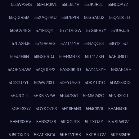
553WPS4S
55FLR3W1
55IE9L4V
55JKJF3L
55NCOA72
55QDIRSM
55XAQHMU
56975PIR
56GSA0U2
56QN3KEB
56SCV4BG
571FDQ4T
5771DEGW
57G6BV7Y
57IUFJJS
57LA2HJ6
57N9R0VG
57Z141YR
584ZQC53
58G12L5U
595U946N
59BSESDJ
59FRMR7X
59T11ZKH
5AFUR9TL
5AOPNSAW
5AQL07P2
5ASS9KJO
5AY4N3YE
5B3AF4SH
5CDCU7YL
5CWV233T
5DFYUFZ0
5DKYT31C
5DM253CG
5E4JC1TI
5EXK7A7W
5F447S51
5FMM242C
5FNR39CT
5GEF3377
5GYKO7P3
5H18E5N3
5H4C8VII
5HANI4XK
5HER0XEV
5HNS21Z8
5IFXGJFK
5IITXOZY
5IVSLWGV
5J5FOXDN
5KAFKBC4
5KEFVRBK
5KFBILGV
5KP635PE