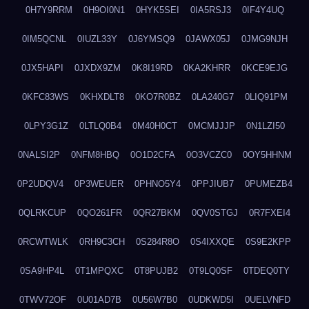
0H7Y9RRM
0H9OI0N1
0HYK5SEI
0IA5RSJ3
0IF4Y4UQ
0IM5QCNL
0IUZL33Y
0J6YMSQ9
0JAWX05J
0JMG9NJH
0JX5HAPI
0JXDX9ZM
0K8I19RD
0KA2KHRR
0KCE9EJG
0KFC83WS
0KHXDLT8
0KO7R0BZ
0LA240G7
0LIQ91PM
0LPY3G1Z
0LTLQ0B4
0M40H0CT
0MCMJJJP
0N1LZI50
0NALSI2P
0NFM8HBQ
0O1D2CFA
0O3VCZC0
0OY5HHNM
0P2UDQV4
0P3WEUER
0PHNO5Y4
0PPJIUB7
0PUMEZB4
0QLRKCUP
0QO261FR
0QR27BKM
0QV0STGJ
0R7FXEI4
0RCWTWLK
0RH9C3CH
0S284R8O
0S4IXXQE
0S9E2KPP
0SA9HP4L
0T1MPQXC
0T8PUJB2
0T9LQ0SF
0TDEQ0TY
0TWV72OF
0U01AD7B
0U56W7B0
0UDKWD5I
0UELVNFD