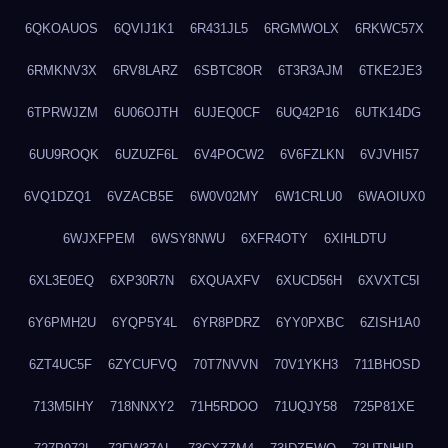
6QKOAUOS
6QVIJ1K1
6R431JL5
6RGMWOLX
6RKWC57X
6RMKNV3X
6RV8LARZ
6SBTC8OR
6T3R3AJM
6TKE2JE3
6TPRWJZM
6U06OJTH
6UJEQ0CF
6UQ42P16
6UTK14DG
6UU9ROQK
6UZUZF6L
6V4POCW2
6V6FZLKN
6VJVHI57
6VQ1DZQ1
6VZACB5E
6W0V02MY
6W1CRLU0
6WAOIUX0
6WJXFPEM
6WSY8NWU
6XFR4OTY
6XIHLDTU
6XL3E0EQ
6XP30R7N
6XQUAXFV
6XUCD56H
6XVXTC5I
6Y6PMH2U
6YQP5Y4L
6YR8PDRZ
6YY0PXBC
6ZISH1A0
6ZT4UC5F
6ZYCUFVQ
70T7NVVN
70V1YKH3
711BHOSD
713M5IHY
718NNXY2
71H5RDOO
71UQJY58
725P81XE