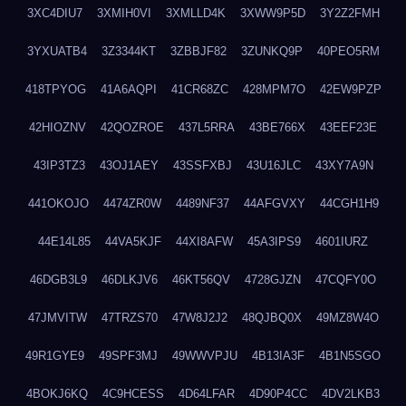
3XC4DIU7
3XMIH0VI
3XMLLD4K
3XWW9P5D
3Y2Z2FMH
3YXUATB4
3Z3344KT
3ZBBJF82
3ZUNKQ9P
40PEO5RM
418TPYOG
41A6AQPI
41CR68ZC
428MPM7O
42EW9PZP
42HIOZNV
42QOZROE
437L5RRA
43BE766X
43EEF23E
43IP3TZ3
43OJ1AEY
43SSFXBJ
43U16JLC
43XY7A9N
441OKOJO
4474ZR0W
4489NF37
44AFGVXY
44CGH1H9
44E14L85
44VA5KJF
44XI8AFW
45A3IPS9
4601IURZ
46DGB3L9
46DLKJV6
46KT56QV
4728GJZN
47CQFY0O
47JMVITW
47TRZS70
47W8J2J2
48QJBQ0X
49MZ8W4O
49R1GYE9
49SPF3MJ
49WWVPJU
4B13IA3F
4B1N5SGO
4BOKJ6KQ
4C9HCESS
4D64LFAR
4D90P4CC
4DV2LKB3