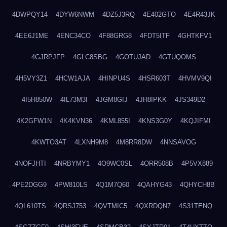
4DWPQY14
4DYW6NWM
4DZ5J3RQ
4E402GTO
4E4R43JK
4EE6J1ME
4ENC34CO
4F88GRG8
4FDT5ITF
4GHTKFV1
4GJRPJFP
4GLC8SBG
4GOTUJAD
4GTUQOMS
4H5VY3Z1
4HCW1AJA
4HINPU4S
4HSR603T
4HVMV9QI
4I5H850W
4IL73M3I
4JGM8GIJ
4JH8IPKK
4JS349D2
4K2GFW1N
4K4KVN36
4KML855I
4KNS3G0Y
4KQJIFMI
4KWTO3AT
4LXNH9M8
4M8RR8DW
4NNSAVOG
4NOFJHTI
4NRBYMY1
4O9WC0SL
4ORR508B
4P5VX889
4PE2DGG9
4PW810LS
4Q1M7Q60
4QAHYG43
4QHYCH8B
4QL610TS
4QRSJ753
4QVTMIC5
4QXRDQN7
4S31TENQ