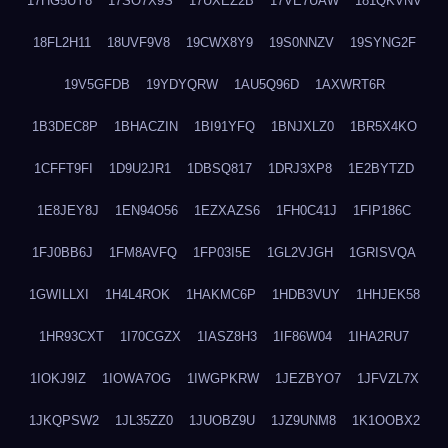
17HG5UY8
17SO7X9S
17UXEZ2B
17VE7UAW
181QKVNV
18FL2H11
18UVF9V8
19CWX8Y9
19S0NNZV
19SYNG2F
19V5GFDB
19YDYQRW
1AU5Q96D
1AXWRT6R
1B3DEC8P
1BHACZIN
1BI91YFQ
1BNJXLZ0
1BR5X4KO
1CFFT9FI
1D9U2JR1
1DBSQ817
1DRJ3XP8
1E2BYTZD
1E8JEY8J
1EN94O56
1EZXAZS6
1FH0C41J
1FIP186C
1FJ0BB6J
1FM8AVFQ
1FP03I5E
1GL2VJGH
1GRISVQA
1GWILLXI
1H4L4ROK
1HAKMC6P
1HDB3VUY
1HHJEK58
1HR93CXT
1I70CGZX
1IASZ8H3
1IF86W04
1IHA2RU7
1IOKJ9IZ
1IOWA7OG
1IWGPKRW
1JEZBYO7
1JFVZL7X
1JKQPSW2
1JL35ZZ0
1JUOBZ9U
1JZ9UNM8
1K1OOBX2