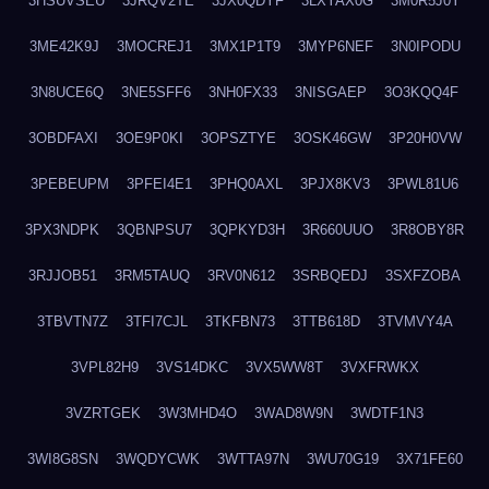
3HSUVSEU
3JRQV2TE
3JX0QDYF
3LXYAX0G
3M0R5J0Y
3ME42K9J
3MOCREJ1
3MX1P1T9
3MYP6NEF
3N0IPODU
3N8UCE6Q
3NE5SFF6
3NH0FX33
3NISGAEP
3O3KQQ4F
3OBDFAXI
3OE9P0KI
3OPSZTYE
3OSK46GW
3P20H0VW
3PEBEUPM
3PFEI4E1
3PHQ0AXL
3PJX8KV3
3PWL81U6
3PX3NDPK
3QBNPSU7
3QPKYD3H
3R660UUO
3R8OBY8R
3RJJOB51
3RM5TAUQ
3RV0N612
3SRBQEDJ
3SXFZOBA
3TBVTN7Z
3TFI7CJL
3TKFBN73
3TTB618D
3TVMVY4A
3VPL82H9
3VS14DKC
3VX5WW8T
3VXFRWKX
3VZRTGEK
3W3MHD4O
3WAD8W9N
3WDTF1N3
3WI8G8SN
3WQDYCWK
3WTTA97N
3WU70G19
3X71FE60