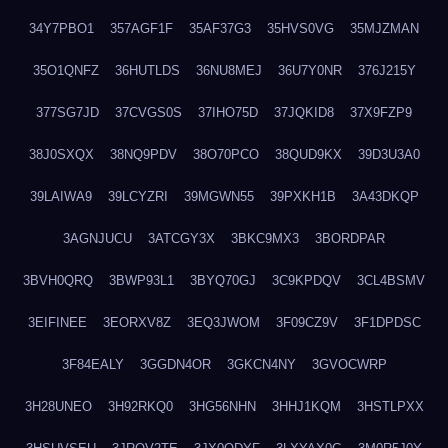
34Y7PBO1
357AGF1F
35AF37G3
35HVS0VG
35MJZMAN
35O1QNFZ
36HUTLDS
36NU8MEJ
36U7Y0NR
376J215Y
377SG7JD
37CVGS0S
37IHO75D
37JQKID8
37X9FZP9
38J0SXQX
38NQ9PDV
38O70PCO
38QUD9KX
39D3U3A0
39LAIWA9
39LCYZRI
39MGWN55
39PXKH1B
3A43DKQP
3AGNJUCU
3ATCGY3X
3BKC9MX3
3BORDPAR
3BVH0QRQ
3BWP93L1
3BYQ70GJ
3C9KPDQV
3CL4BSMV
3EIFINEE
3EORXV8Z
3EQ3JWOM
3F09CZ9V
3F1DPDSC
3F84EALY
3GGDN4OR
3GKCN4NY
3GVOCWRP
3H28UNEO
3H92RKQ0
3HG56NHN
3HHJ1KQM
3HSTLPXX