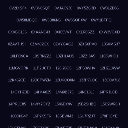
0V2IXSF4
0V3N6SQF
0VJAC930
0VY5ZG3D
0W3LZD86
0W58MBQO
0W5D86N5
0W8SOPXW
0WY1BFPQ
0X4GG1J6
0XAANC43
0XI05VVT
0XLR0SZZ
0XW3VGXD
0ZAVTHSI
0ZM4J2CX
0ZVYGAG2
0ZXS0PVO
105XMS37
10LFO9CA
10SRNZZ2
10ZH1AUS
10ZZI8A5
1103WHO1
11MGVORK
11P2UCTJ
126I93O6
12FS3WHV
12HZ1JWW
12K469CE
12QCPWZN
12UKQO0N
133P7UOC
13COV7L8
14GYHZ3D
14H4A825
14M9BJ75
14NJ13LJ
14PRJLGB
14PRLC85
14WY7OYZ
1546DY9V
15B2SHBQ
15C9WR6H
160ON64P
16P9KSF6
16SBWI43
16U7RZJT
179PIGYE