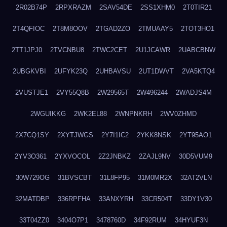
2R02B74P
2RPXRAZM
2SAV54DE
2SS1XHM0
2T0TIR21
2T4QFIOC
2T8M8OOV
2TGAD2ZO
2TMUAAY5
2TOT3HO1
2TT1JPJ0
2TVCNBU8
2TWC2CET
2U1JCAWR
2UABCBNW
2UBGKVBI
2UFYK23Q
2UHBAVSU
2UT1DWVT
2VA5KTQ4
2VUSTJE1
2VY55Q8B
2W29565T
2W496244
2WADJS4M
2WGUIKKG
2WK2EL88
2WNPNKRH
2WV0ZHMD
2X7CQ1SY
2XYTJWGS
2Y7I1IC2
2YKK8NSK
2YT95AO1
2YV3O361
2YXVOCOL
2Z2JNBKZ
2ZAJL9NV
30D5VUM9
30W729OG
31BVSCBT
31L8FP95
31M0MR2X
32AT2VLN
32MATDBP
336RPFHA
33ANXYRH
33CR504T
33DY1V30
33T04ZZ0
3404O7P1
3478760D
34F92RUM
34HYUF3N