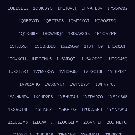
1OELGBE2
1OUI6BYG
1PET0A5T
1PMAFB0V
1PSGIWB2
1Q3BPV0D
1QBCT8D3
1QMT9XGT
1QWO8TSQ
1QYKS8IF
1RCW99QZ
1RDUWSSK
1RYOMZPR
1SFXG5XT
1SSBXDLO
1SZ258AV
1T04TFO9
1T3A32QI
1TQ4XCLI
1URGFNU5
1USMDQTI
1USXOD9C
1UTQO46Q
1UXXH5X4
1V2M00OW
1VHOFJ5Z
1VLGOT3L
1VT6PD21
1VV8ZAHG
1W387VUY
1WFVB76Y
1WPX7P03
1WUHK6D4
1X9NP2FS
1XEHVF4N
1XFRA9ZO
1XS2YS68
1XSROT4L
1YS8YJ6Z
1YSKFL0G
1YUCNSFB
1YYN7W1J
1Z1US2M8
1ZLGWTF7
1ZOCGLFM
206VNFLF
20GH4EFO
2110Y7UD
21J9UIA6
2254Q10C
226DDKTL
22R2IX7P