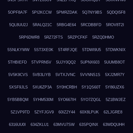
5OPF8A7F
5PI2KCCW
5PMRZDAK
5Q7NY9BS
5QDQI5F8
5QL8UU2J
5RALQ21C
5RBG4E64
5RCDBBFD
5ROV8T2I
5RP6DWR8
5RZ72FTS
5RZPCFKF
5RZQDHMO
5SNLKYWW
5ST3XE0K
5T4RFJQE
5TDWI9U5
5TDWKNIX
5THBIEFD
5TVPRN5V
5UJY0QQ2
5UPNX603
5UUMB8OT
5V5K9CVS
5VB3LIYB
5VTXJVNC
5VVNNS1S
5XJ2MR7Y
5XSF9JLS
5XU6ZP3A
5Y0HCRBH
5Y1QS60T
5Y86UZX6
5YB5BBQM
5YHM530M
5YO667IH
5YO7ZQGL
5Z1BWJEZ
5Z1VP9TD
5ZYFJGV9
60IZ2Y44
60X8LPUK
62LJGRE8
6316UU0I
634ZKLU1
63MVU7SW
63SPQINX
63WDQUHH