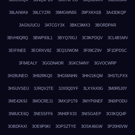
39LAIWA9
39LCYZRI
39MGWN55
39PXKH1B
3A43DKQP
3AGNJUCU
3ATCGY3X
3BKC9MX3
3BORDPAR
3BVH0QRQ
3BWP93L1
3BYQ70GJ
3C9KPDQV
3CL4BSMV
3EIFINEE
3EORXV8Z
3EQ3JWOM
3F09CZ9V
3F1DPDSC
3F84EALY
3GGDN4OR
3GKCN4NY
3GVOCWRP
3H28UNEO
3H92RKQ0
3HG56NHN
3HHJ1KQM
3HSTLPXX
3HSUVSEU
3JRQV2TE
3JX0QDYF
3LXYAX0G
3M0R5J0Y
3ME42K9J
3MOCREJ1
3MX1P1T9
3MYP6NEF
3N0IPODU
3N8UCE6Q
3NE5SFF6
3NH0FX33
3NISGAEP
3O3KQQ4F
3OBDFAXI
3OE9P0KI
3OPSZTYE
3OSK46GW
3P20H0VW