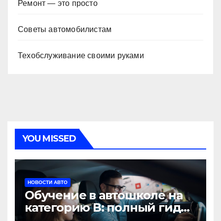
Ремонт — это просто
Советы автомобилистам
Техобслуживание своими руками
YOU MISSED
НОВОСТИ АВТО
Обучение в автошколе на
категорию В: полный гид
для будущих водителей