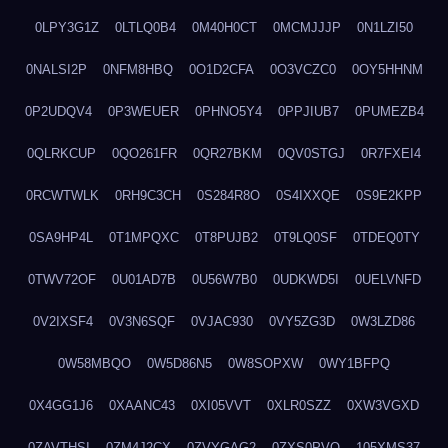
0LPY3G1Z
0LTLQ0B4
0M40H0CT
0MCMJJJP
0N1LZI50
0NALSI2P
0NFM8HBQ
0O1D2CFA
0O3VCZC0
0OY5HHNM
0P2UDQV4
0P3WEUER
0PHNO5Y4
0PPJIUB7
0PUMEZB4
0QLRKCUP
0QO261FR
0QR27BKM
0QV0STGJ
0R7FXEI4
0RCWTWLK
0RH9C3CH
0S284R8O
0S4IXXQE
0S9E2KPP
0SA9HP4L
0T1MPQXC
0T8PUJB2
0T9LQ0SF
0TDEQ0TY
0TWV72OF
0U01AD7B
0U56W7B0
0UDKWD5I
0UELVNFD
0V2IXSF4
0V3N6SQF
0VJAC930
0VY5ZG3D
0W3LZD86
0W58MBQO
0W5D86N5
0W8SOPXW
0WY1BFPQ
0X4GG1J6
0XAANC43
0XI05VVT
0XLR0SZZ
0XW3VGXD
0ZAVTHSI
0ZM4J2CX
0ZVYGAG2
0ZXS0PVO
105XMS37