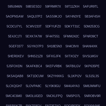
595U946N
59BSESDJ
59FRMR7X
59T11ZKH
5AFUR9TL
5AOPNSAW
5AQL07P2
5ASS9KJO
5AY4N3YE
5B3AF4SH
5CDCU7YL
5CWV233T
5DFYUFZ0
5DKYT31C
5DM253CG
5E4JC1TI
5EXK7A7W
5F447S51
5FMM242C
5FNR39CT
5GEF3377
5GYKO7P3
5H18E5N3
5H4C8VII
5HANI4XK
5HER0XEV
5HNS21Z8
5IFXGJFK
5IITXOZY
5IVSLWGV
5J5FOXDN
5KAFKBC4
5KEFVRBK
5KFBILGV
5KP635PE
5KSAQAB8
5KT1DCUW
5KZYHXKG
5L1KPI2V
5L515L3S
5LCKQGH7
5LOVPA8C
5LY0K9GU
5M4U4YA3
5M8JMWFU
5MC4C6M0
5MOLUGED
5NCKLFPQ
5NI5PO7L
5NROBV9R
5NSPSK7R
5NYZ03GV
5NZ2F7XQ
5OGIRQDY
5OIXNVW6