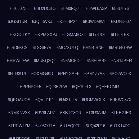
6H6L0Z3E
6HD2DCBO
6HM0FQJT
6HWL9A3P
6I5IUH76
6JGSI1UR
6JQL3WKJ
6K3EBPX1
6K3WDMWT
6KDND60Z
6KOOILKY
6KPMGXPJ
6LGMA8OZ
6LI78JDL
6LL59T6X
6LSD5KCS
6LSGIF7V
6MC7XUTQ
6MNBISNE
6MRU4GHW
6MRWI2FW
6MUKQ2Q2
6N6MCPD2
6N8H9PB2
6NS1JPER
6NTR3U7I
6OXMG49D
6PHYGAFF
6PM1Z7A5
6PO2WC0X
6PPNPOF5
6Q23B2FW
6QE19FL3
6QEEKCMR
6QKOAUOS
6QVIJ1K1
6R431JL5
6RGMWOLX
6RKWC57X
6RMKNV3X
6RV8LARZ
6SBTC8OR
6T3R3AJM
6TKE2JE3
6TPRWJZM
6U06OJTH
6UJEQ0CF
6UQ42P16
6UTK14DG
6UU9ROQK
6UZUZF6L
6V4POCW2
6V6FZLKN
6VJVHI57