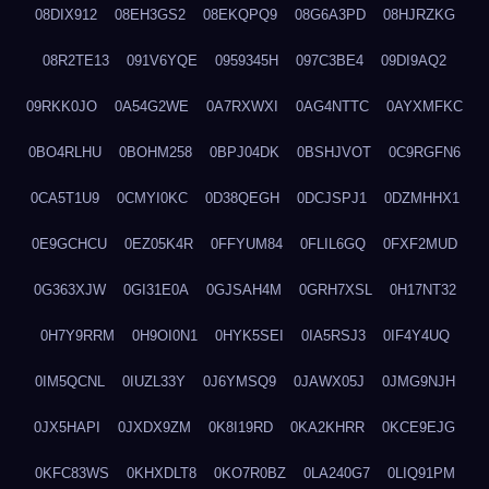
08DIX912
08EH3GS2
08EKQPQ9
08G6A3PD
08HJRZKG
08R2TE13
091V6YQE
0959345H
097C3BE4
09DI9AQ2
09RKK0JO
0A54G2WE
0A7RXWXI
0AG4NTTC
0AYXMFKC
0BO4RLHU
0BOHM258
0BPJ04DK
0BSHJVOT
0C9RGFN6
0CA5T1U9
0CMYI0KC
0D38QEGH
0DCJSPJ1
0DZMHHX1
0E9GCHCU
0EZ05K4R
0FFYUM84
0FLIL6GQ
0FXF2MUD
0G363XJW
0GI31E0A
0GJSAH4M
0GRH7XSL
0H17NT32
0H7Y9RRM
0H9OI0N1
0HYK5SEI
0IA5RSJ3
0IF4Y4UQ
0IM5QCNL
0IUZL33Y
0J6YMSQ9
0JAWX05J
0JMG9NJH
0JX5HAPI
0JXDX9ZM
0K8I19RD
0KA2KHRR
0KCE9EJG
0KFC83WS
0KHXDLT8
0KO7R0BZ
0LA240G7
0LIQ91PM