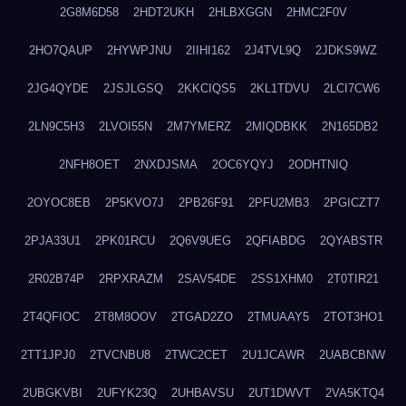
2G8M6D58
2HDT2UKH
2HLBXGGN
2HMC2F0V
2HO7QAUP
2HYWPJNU
2IIHI162
2J4TVL9Q
2JDKS9WZ
2JG4QYDE
2JSJLGSQ
2KKCIQS5
2KL1TDVU
2LCI7CW6
2LN9C5H3
2LVOI55N
2M7YMERZ
2MIQDBKK
2N165DB2
2NFH8OET
2NXDJSMA
2OC6YQYJ
2ODHTNIQ
2OYOC8EB
2P5KVO7J
2PB26F91
2PFU2MB3
2PGICZT7
2PJA33U1
2PK01RCU
2Q6V9UEG
2QFIABDG
2QYABSTR
2R02B74P
2RPXRAZM
2SAV54DE
2SS1XHM0
2T0TIR21
2T4QFIOC
2T8M8OOV
2TGAD2ZO
2TMUAAY5
2TOT3HO1
2TT1JPJ0
2TVCNBU8
2TWC2CET
2U1JCAWR
2UABCBNW
2UBGKVBI
2UFYK23Q
2UHBAVSU
2UT1DWVT
2VA5KTQ4