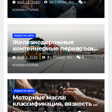
МАЙ 21, 2026
BILCARGO_RU
0
КОММЕНТАРИИ
НОВОСТИ АВТО
Железнодорожные
контейнерные перевозки
из Китая в Россию:
МАЙ 6, 2026
BILCARGO_RU
0
маршруты, сроки и
требования
КОММЕНТАРИИ
НОВОСТИ АВТО
Моторные масла:
классификация, вязкость и
рекомендации по выбору