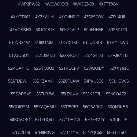
4WP2PW82
4WQWQXX8
4WXQZN38
4X7TT8GV
4XYOT662
4XZYAUHI
4YQHH612
4Z52SO0V
4ZP14UIL
4ZVGSBH0
50JO9B1K
50KZ2V9P
50NNJN5E
50S8F1Z0
510NBX1W
5160U7JM
51D7XGKL
51JUGSIB
51MY24WU
51VJOSDY
51ZE8MKB
522X4O28
52D4GH9B
52FJKYTB
52MOA4HC
52SYO0Q2
52TPECFV
52W5K0BY
52XXY91Q
53ATDBWI
53EKZAMH
53Z8FUAW
54PKU5CO
551HGV0S
553WPS4S
55FLR3W1
55IE9L4V
55JKJF3L
55NCOA72
55QDIRSM
55XAQHMU
56975PIR
56GSA0U2
56QN3KEB
56SCV4BG
571FDQ4T
5771DEGW
57G6BV7Y
57IUFJJS
57LA2HJ6
57N9R0VG
57Z141YR
584ZQC53
58G12L5U