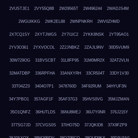
2VUSTJE1
2VY55Q8B
2W29565T
2W496244
2WADJS4M
2WGUIKKG
2WK2EL88
2WNPNKRH
2WV0ZHMD
2X7CQ1SY
2XYTJWGS
2Y7I1IC2
2YKK8NSK
2YT95AO1
2YV3O361
2YXVOCOL
2Z2JNBKZ
2ZAJL9NV
30D5VUM9
30W729OG
31BVSCBT
31L8FP95
31M0MR2X
32AT2VLN
32MATDBP
336RPFHA
33ANXYRH
33CR504T
33DY1V30
33T04ZZ0
3404O7P1
3478760D
34F92RUM
34HYUF3N
34Y7PBO1
357AGF1F
35AF37G3
35HVS0VG
35MJZMAN
35O1QNFZ
36HUTLDS
36NU8MEJ
36U7Y0NR
376J215Y
377SG7JD
37CVGS0S
37IHO75D
37JQKID8
37X9FZP9
38J0SXQX
38NQ9PDV
38O70PCO
38QUD9KX
39D3U3A0