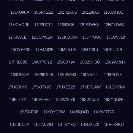
10LFO9CA
10SRNZZ2
10ZH1AUS
10ZZI8A5
1103WHO1
11MGVORK
11P2UCTJ
126I93O6
12FS3WHV
12HZ1JWW
12K469CE
12QCPWZN
12UKQO0N
133P7UOC
13COV7L8
14GYHZ3D
14H4A825
14M9BJ75
14NJ13LJ
14PRJLGB
14PRLC85
14WY7OYZ
1546DY9V
15B2SHBQ
15C9WR6H
160ON64P
16P9KSF6
16SBWI43
16U7RZJT
179PIGYE
17HG5UY8
17SO7X9S
17UXEZ2B
17VE7UAW
181QKVNV
18FL2H11
18UVF9V8
19CWX8Y9
19S0NNZV
19SYNG2F
19V5GFDB
19YDYQRW
1AU5Q96D
1AXWRT6R
1B3DEC8P
1BHACZIN
1BI91YFQ
1BNJXLZ0
1BR5X4KO