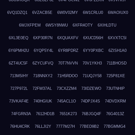
6VQ1DZQ1
6VZACB5E
6W0V02MY
6W1CRLU0
6WAOIUX0
6WJXFPEM
6WSY8NWU
6XFR4OTY
6XIHLDTU
6XL3E0EQ
6XP30R7N
6XQUAXFV
6XUCD56H
6XVXTC5I
6Y6PMH2U
6YQP5Y4L
6YR8PDRZ
6YY0PXBC
6ZISH1A0
6ZT4UC5F
6ZYCUFVQ
70T7NVVN
70V1YKH3
711BHOSD
713M5IHY
718NNXY2
71H5RDOO
71UQJY58
725P81XE
727P972L
72FW37AL
73CXZZM4
73IDZEWO
73UTNHIP
73VKAF4E
740HGIUK
745ACL1O
74DPJX4S
74DVDXRM
74FGRN3A
7612HD1B
7651K273
76BJGQ4F
76G4013Z
76HU4CRK
76LLJI2Y
7777M27H
77BED9B2
77BGMMG4