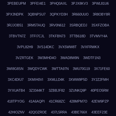
3PEBEUPM
3PFEI4E1
3PHQ0AXL
3PJX8KV3
3PWL81U6
3PX3NDPK
3QBNPSU7
3QPKYD3H
3R660UUO
3R8OBY8R
3RJJOB51
3RM5TAUQ
3RV0N612
3SRBQEDJ
3SXFZOBA
3TBVTN7Z
3TFI7CJL
3TKFBN73
3TTB618D
3TVMVY4A
3VPL82H9
3VS14DKC
3VX5WW8T
3VXFRWKX
3VZRTGEK
3W3MHD4O
3WAD8W9N
3WDTF1N3
3WI8G8SN
3WQDYCWK
3WTTA97N
3WU70G19
3X71FE60
3XC4DIU7
3XMIH0VI
3XMLLD4K
3XWW9P5D
3Y2Z2FMH
3YXUATB4
3Z3344KT
3ZBBJF82
3ZUNKQ9P
40PEO5RM
418TPYOG
41A6AQPI
41CR68ZC
428MPM7O
42EW9PZP
42HIOZNV
42QOZROE
437L5RRA
43BE766X
43EEF23E