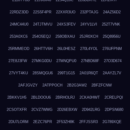
22RDZ3DD
22S5F4PR
22XXR3UO
232PTAJG
24AZ56D2
24MC44U0
24TJTMVU
24XS3FEV
24YV1LVI
252T7VNK
253A0XC6
254O5EQJ
258OBXAU
25JR0XCH
25Q8956U
25RMMEOD
26HTTV6H
26L0HESZ
270L4YOL
276UFPNM
27E8J3FW
27MKG0DU
27MNQPU0
27NBD68F
27O3D674
27VYT4KU
28SMQGU6
299T1G15
2A01R6QT
2AAYZL7V
2AFJGVZY
2ATPPOCH
2B2G3AW2
2BFZFCNW
2BKKV1H5
2BLDOOU6
2BRHOLRJ
2CKA0HWT
2CRELPQI
2CSOTXFR
2CVZ7WMG
2D26EBXW
2D942LRG
2DPSN680
2DU7LORM
2EZC76PR
2F53ZH8K
2FFJSSR3
2G789XQE