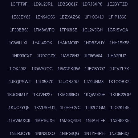
1CFFT9FI
1D9U2JR1
1DBSQ817
1DRJ3XP8
1E2BYTZD
1E8JEY8J
1EN94O56
1EZXAZS6
1FH0C41J
1FIP186C
1FJ0BB6J
1FM8AVFQ
1FP03I5E
1GL2VJGH
1GRISVQA
1GWILLXI
1H4L4ROK
1HAKMC6P
1HDB3VUY
1HHJEK58
1HR93CXT
1I70CGZX
1IASZ8H3
1IF86W04
1IHA2RU7
1IOKJ9IZ
1IOWA7OG
1IWGPKRW
1JEZBYO7
1JFVZL7X
1JKQPSW2
1JL35ZZ0
1JUOBZ9U
1JZ9UNM8
1K1OOBX2
1KJONM1Y
1KJVH227
1KMG68BO
1KQW0D9E
1KUB22OP
1KUC7YQ5
1KVUSEU1
1L0EECVC
1L92C1GM
1LO2KT45
1LVWMXC9
1MF16JX6
1MZGQ4D3
1N3AELFF
1N3R82X5
1NERJOY9
1NIN2DXO
1NIPGIQG
1NTYF4RH
1NZ06F8Q