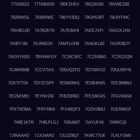
77S55623
77TABW20
780FZHSV
78Q29S80
78XWEZ88
792RHX5L
7939XN0C
796YV3DQ
79GHS38T
79L8YFMC
79V4EL6D
7A7B2KTK
7A7E8AHI
7AEEJVFI
7AGCKJXN
7AIBYJBI
7AJR6D3X
7AMTLOH9
7ANGKL8Z
7AOR3BJY
7AOSYN3G
7BVHAFGY
7C26C5EC
7C2S58N1
7C2XDJQN
7C4MI5MB
7CCV7IAS
7D5UQZFD
7D73WX32
7DULR9YN
7DXTFT0X
7DYZC5PF
7E0NDNH1
7EDB4H4S
7EE3M9WJ
7EUSEMEI
7EYNVZ6I
7FB2DR6D
7FE1WG6S
7FGV6NG8
7FKTW3MA
7FRYD8I9
7FX48QP3
7GDV0B8J
7GER99GF
7H8E1KTR
7H8LPLGJ
7I854907
7IAYUF4X
7IRRICQI
7JIRAAHO
7JJO4AR2
7JLOZ9Q7
7KWC77GK
7LALYSM0