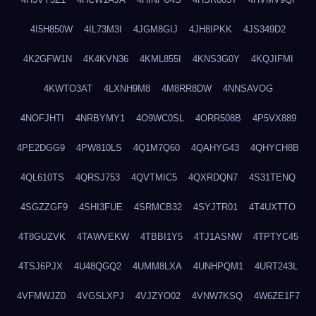
4I5H850W
4IL73M3I
4JGM8GIJ
4JH8IPKK
4JS349D2
4K2GFW1N
4K4KVN36
4KML855I
4KNS3G0Y
4KQJIFMI
4KWTO3AT
4LXNH9M8
4M8RR8DW
4NNSAVOG
4NOFJHTI
4NRBYMY1
4O9WC0SL
4ORR508B
4P5VX889
4PE2DGG9
4PW810LS
4Q1M7Q60
4QAHYG43
4QHYCH8B
4QL610TS
4QRSJ753
4QVTMIC5
4QXRDQN7
4S31TENQ
4SGZZGF9
4SHI3FUE
4SRMCB32
4SYJTR01
4T4UXTTO
4T8GUZVK
4TAWVEKW
4TBBI1Y5
4TJ1ASNW
4TPTYC45
4TSJ6PJX
4U48QGQ2
4UMM8LXA
4UNHPQM1
4URT243L
4VFMWJZ0
4VGSLXPJ
4VJZYO02
4VNW7KSQ
4W6ZE1F7