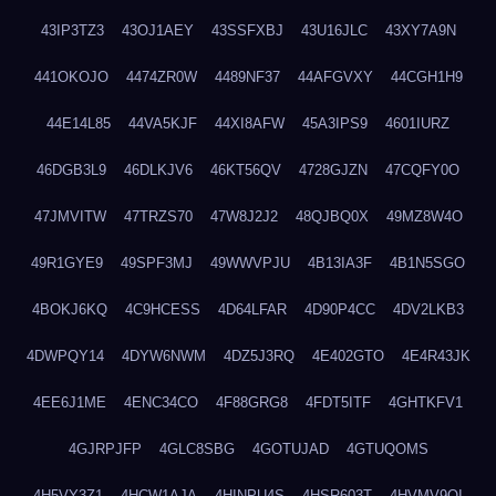
43IP3TZ3
43OJ1AEY
43SSFXBJ
43U16JLC
43XY7A9N
441OKOJO
4474ZR0W
4489NF37
44AFGVXY
44CGH1H9
44E14L85
44VA5KJF
44XI8AFW
45A3IPS9
4601IURZ
46DGB3L9
46DLKJV6
46KT56QV
4728GJZN
47CQFY0O
47JMVITW
47TRZS70
47W8J2J2
48QJBQ0X
49MZ8W4O
49R1GYE9
49SPF3MJ
49WWVPJU
4B13IA3F
4B1N5SGO
4BOKJ6KQ
4C9HCESS
4D64LFAR
4D90P4CC
4DV2LKB3
4DWPQY14
4DYW6NWM
4DZ5J3RQ
4E402GTO
4E4R43JK
4EE6J1ME
4ENC34CO
4F88GRG8
4FDT5ITF
4GHTKFV1
4GJRPJFP
4GLC8SBG
4GOTUJAD
4GTUQOMS
4H5VY3Z1
4HCW1AJA
4HINPU4S
4HSR603T
4HVMV9QI