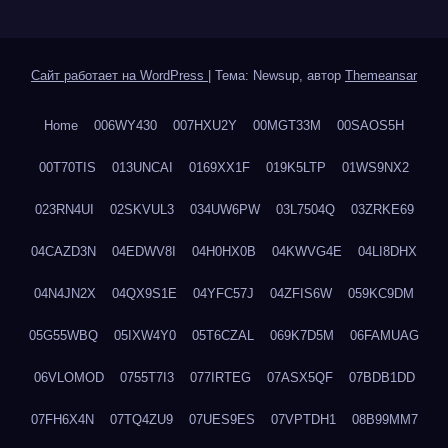
Сайт работает на WordPress
|
Тема: Newsup, автор
Themeansar
Home
006WY430
007HXU2Y
00MGT33M
00SAOS5H
00T70TIS
013UNCAI
0169XX1F
019K5LTP
01WS9NX2
023RN4UI
02SKVUL3
034UW6PW
03L7504Q
03ZRKE69
04CAZD3N
04EDWV8I
04H0HX0B
04KWVG4E
04LI8DHX
04N4JN2X
04QX9S1E
04YFC57J
04ZFIS6W
059KC9DM
05G55WBQ
05IXW4Y0
05T6CZAL
069K7D5M
06FAMUAG
06VLOMOD
0755T7I3
077IRTEG
07ASX5QF
07BDB1DD
07FH6X4N
07TQ4ZU9
07UES9ES
07VPTDH1
08B99MM7