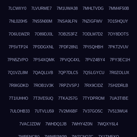
7LCWIIY0
7LVURME7
7M1UWA38
7MHLTVDG
7MM4F50B
7NL020H5
7NS5N00M
7NSA9LFN
7NZIGFWV
7O15HQUY
7O6U1WZR
7O89DJ0L
7OB253FZ
7ODLM7D2
7OY8DOTS
7P5VTP24
7PDDGXNL
7PDF28N1
7PISQHBH
7PKT2VUV
7PN5ZVPO
7PS4XQMK
7PVQC4XL
7PVZ4BY4
7PY3EC1H
7Q1VZL8M
7QAQLLVB
7QP7DLC5
7QSLGYCU
7R0ZOLUX
7R9IGDKD
7ROB1V3K
7RPZVSPJ
7RX9CIDZ
7SH2DRLB
7T1IUHHO
7T3VE5UQ
7TKA257G
7TYDPROM
7UA3TIBE
7ULOHB33
7UTVLU59
7V2MI6BF
7V37GO5C
7V513WU4
7VACJZDW
7WHDQ1JB
7WHY4Z0N
7WQXY6L4
7WRFNCB0
7WWR3W39
7WZCNQ7C
7X1TM5XQ