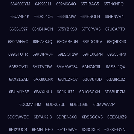
63X60DYM
64996J11
659M6G4O
65TIBAG5
65TN6NPQ
65UV4E1K
660K94O5
663467JW
664ESOLH
664FNVV4
66C6U597
66NBHAON
675YBKS0
67T6PVX5
67UCAPT0
6899WHVC
68EZZKJQ
68OMB6UH
68PDCJPV
68QHDOI3
699GTUTR
69KWPV8F
69LSOT1W
69PLXGPN
69S53RP0
6A5ZOVTI
6A7TVFIW
6AMAWT34
6ANZ4C8L
6AS3LJQ4
6AX21SAB
6AX80CNX
6AYEZFQ7
6B0V87BD
6BA9R10Z
6BUMJY5E
6BVXINIU
6CJKUI7J
6D1OSCXH
6D8BUPZM
6DCMVTHM
6DDK07UL
6DEL198E
6DMVW7ZP
6DO5WVEC
6DPAK2I3
6DREN8XO
6DSSGCV5
6EEGL9Z9
6EI21UCB
6EMNTEE0
6F1DJ5WF
6G3CXI93
6G3KEGYN