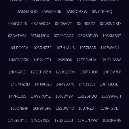
0W58MBQO
0W5D86N5
0W8SOPXW
0WY1BFPQ
0X4GG1J6
0XAANC43
0XI05VVT
0XLR0SZZ
0XW3VGXD
0ZAVTHSI
0ZM4J2CX
0ZVYGAG2
0ZXS0PVO
105XMS37
10LFO9CA
10SRNZZ2
10ZH1AUS
10ZZI8A5
1103WHO1
11MGVORK
11P2UCTJ
126I93O6
12FS3WHV
12HZ1JWW
12K469CE
12QCPWZN
12UKQO0N
133P7UOC
13COV7L8
14GYHZ3D
14H4A825
14M9BJ75
14NJ13LJ
14PRJLGB
14PRLC85
14WY7OYZ
1546DY9V
15B2SHBQ
15C9WR6H
160ON64P
16P9KSF6
16SBWI43
16U7RZJT
179PIGYE
17HG5UY8
17SO7X9S
17UXEZ2B
17VE7UAW
181QKVNV