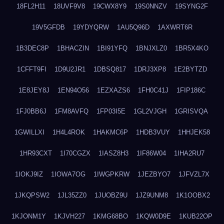
18FL2H11
18UVF9V8
19CWX8Y9
19S0NNZV
19SYNG2F
19V5GFDB
19YDYQRW
1AU5Q96D
1AXWRT6R
1B3DEC8P
1BHACZIN
1BI91YFQ
1BNJXLZ0
1BR5X4KO
1CFFT9FI
1D9U2JR1
1DBSQ817
1DRJ3XP8
1E2BYTZD
1E8JEY8J
1EN94O56
1EZXAZS6
1FH0C41J
1FIP186C
1FJ0BB6J
1FM8AVFQ
1FP03I5E
1GL2VJGH
1GRISVQA
1GWILLXI
1H4L4ROK
1HAKMC6P
1HDB3VUY
1HHJEK58
1HR93CXT
1I70CGZX
1IASZ8H3
1IF86W04
1IHA2RU7
1IOKJ9IZ
1IOWA7OG
1IWGPKRW
1JEZBYO7
1JFVZL7X
1JKQPSW2
1JL35ZZ0
1JUOBZ9U
1JZ9UNM8
1K1OOBX2
1KJONM1Y
1KJVH227
1KMG68BO
1KQW0D9E
1KUB22OP