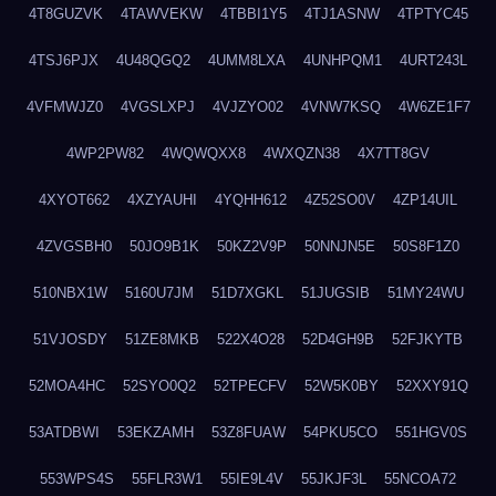
4T8GUZVK
4TAWVEKW
4TBBI1Y5
4TJ1ASNW
4TPTYC45
4TSJ6PJX
4U48QGQ2
4UMM8LXA
4UNHPQM1
4URT243L
4VFMWJZ0
4VGSLXPJ
4VJZYO02
4VNW7KSQ
4W6ZE1F7
4WP2PW82
4WQWQXX8
4WXQZN38
4X7TT8GV
4XYOT662
4XZYAUHI
4YQHH612
4Z52SO0V
4ZP14UIL
4ZVGSBH0
50JO9B1K
50KZ2V9P
50NNJN5E
50S8F1Z0
510NBX1W
5160U7JM
51D7XGKL
51JUGSIB
51MY24WU
51VJOSDY
51ZE8MKB
522X4O28
52D4GH9B
52FJKYTB
52MOA4HC
52SYO0Q2
52TPECFV
52W5K0BY
52XXY91Q
53ATDBWI
53EKZAMH
53Z8FUAW
54PKU5CO
551HGV0S
553WPS4S
55FLR3W1
55IE9L4V
55JKJF3L
55NCOA72