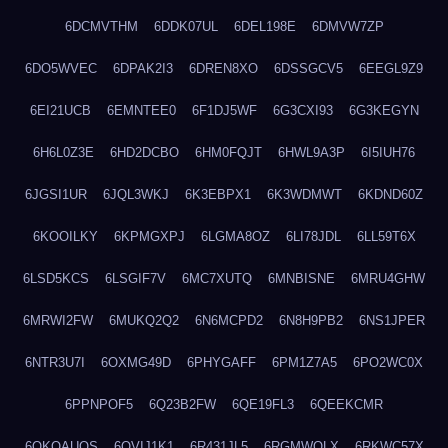
6DCMVTHM
6DDK07UL
6DEL198E
6DMVW7ZP
6DO5WVEC
6DPAK2I3
6DREN8XO
6DSSGCV5
6EEGL9Z9
6EI21UCB
6EMNTEE0
6F1DJ5WF
6G3CXI93
6G3KEGYN
6H6L0Z3E
6HD2DCBO
6HM0FQJT
6HWL9A3P
6I5IUH76
6JGSI1UR
6JQL3WKJ
6K3EBPX1
6K3WDMWT
6KDND60Z
6KOOILKY
6KPMGXPJ
6LGMA8OZ
6LI78JDL
6LL59T6X
6LSD5KCS
6LSGIF7V
6MC7XUTQ
6MNBISNE
6MRU4GHW
6MRWI2FW
6MUKQ2Q2
6N6MCPD2
6N8H9PB2
6NS1JPER
6NTR3U7I
6OXMG49D
6PHYGAFF
6PM1Z7A5
6PO2WC0X
6PPNPOF5
6Q23B2FW
6QE19FL3
6QEEKCMR
6QKOAUOS
6QVIJ1K1
6R431JL5
6RGMWOLX
6RKWC57X