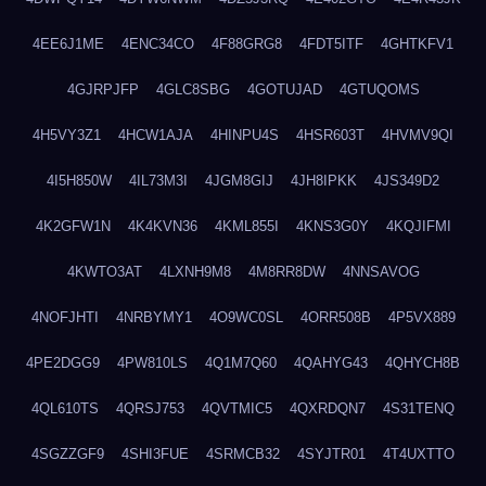
4EE6J1ME
4ENC34CO
4F88GRG8
4FDT5ITF
4GHTKFV1
4GJRPJFP
4GLC8SBG
4GOTUJAD
4GTUQOMS
4H5VY3Z1
4HCW1AJA
4HINPU4S
4HSR603T
4HVMV9QI
4I5H850W
4IL73M3I
4JGM8GIJ
4JH8IPKK
4JS349D2
4K2GFW1N
4K4KVN36
4KML855I
4KNS3G0Y
4KQJIFMI
4KWTO3AT
4LXNH9M8
4M8RR8DW
4NNSAVOG
4NOFJHTI
4NRBYMY1
4O9WC0SL
4ORR508B
4P5VX889
4PE2DGG9
4PW810LS
4Q1M7Q60
4QAHYG43
4QHYCH8B
4QL610TS
4QRSJ753
4QVTMIC5
4QXRDQN7
4S31TENQ
4SGZZGF9
4SHI3FUE
4SRMCB32
4SYJTR01
4T4UXTTO