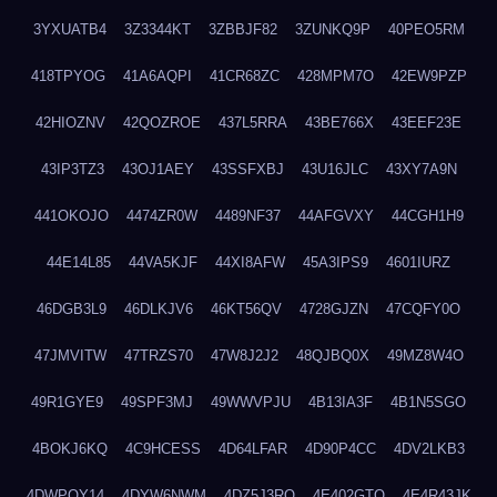
3YXUATB4
3Z3344KT
3ZBBJF82
3ZUNKQ9P
40PEO5RM
418TPYOG
41A6AQPI
41CR68ZC
428MPM7O
42EW9PZP
42HIOZNV
42QOZROE
437L5RRA
43BE766X
43EEF23E
43IP3TZ3
43OJ1AEY
43SSFXBJ
43U16JLC
43XY7A9N
441OKOJO
4474ZR0W
4489NF37
44AFGVXY
44CGH1H9
44E14L85
44VA5KJF
44XI8AFW
45A3IPS9
4601IURZ
46DGB3L9
46DLKJV6
46KT56QV
4728GJZN
47CQFY0O
47JMVITW
47TRZS70
47W8J2J2
48QJBQ0X
49MZ8W4O
49R1GYE9
49SPF3MJ
49WWVPJU
4B13IA3F
4B1N5SGO
4BOKJ6KQ
4C9HCESS
4D64LFAR
4D90P4CC
4DV2LKB3
4DWPQY14
4DYW6NWM
4DZ5J3RQ
4E402GTO
4E4R43JK