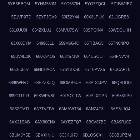
5YB5BBQM
5YHM530M
5YO667IH
5YO7ZQGL
5Z1BWJEZ
5Z1VP9TD
5ZYFJGV9
60IZ2Y44
60X8LPUK
62LJGRE8
6316UU0I
634ZKLU1
63MVU7SW
63SPQINX
63WDQUHH
63X60DYM
64996J11
659M6G4O
65TIBAG5
65TN6NPQ
65UV4E1K
660K94O5
663467JW
664ESOLH
664FNVV4
66C6U597
66NBHAON
675YBKS0
67T6PVX5
67UCAPT0
6899WHVC
68EZZKJQ
68OMB6UH
68PDCJPV
68QHDOI3
699GTUTR
69KWPV8F
69LSOT1W
69PLXGPN
69S53RP0
6A5ZOVTI
6A7TVFIW
6AMAWT34
6ANZ4C8L
6AS3LJQ4
6AX21SAB
6AX80CNX
6AYEZFQ7
6B0V87BD
6BA9R10Z
6BUMJY5E
6BVXINIU
6CJKUI7J
6D1OSCXH
6D8BUPZM