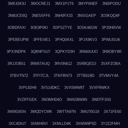
3ME42K9J
3MOCREJ1
3MX1P1T9
3MYP6NEF
3N0IPODU
3N8UCE6Q
3NE5SFF6
3NH0FX33
3NISGAEP
3O3KQQ4F
3OBDFAXI
3OE9P0KI
3OPSZTYE
3OSK46GW
3P20H0VW
3PEBEUPM
3PFEI4E1
3PHQ0AXL
3PJX8KV3
3PWL81U6
3PX3NDPK
3QBNPSU7
3QPKYD3H
3R660UUO
3R8OBY8R
3RJJOB51
3RM5TAUQ
3RV0N612
3SRBQEDJ
3SXFZOBA
3TBVTN7Z
3TFI7CJL
3TKFBN73
3TTB618D
3TVMVY4A
3VPL82H9
3VS14DKC
3VX5WW8T
3VXFRWKX
3VZRTGEK
3W3MHD4O
3WAD8W9N
3WDTF1N3
3WI8G8SN
3WQDYCWK
3WTTA97N
3WU70G19
3X71FE60
3XC4DIU7
3XMIH0VI
3XMLLD4K
3XWW9P5D
3Y2Z2FMH