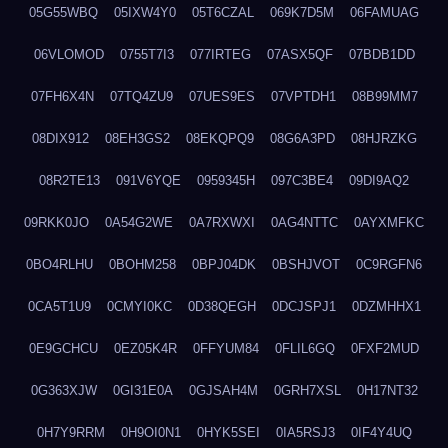
05G55WBQ
05IXW4Y0
05T6CZAL
069K7D5M
06FAMUAG
06VLOMOD
0755T7I3
077IRTEG
07ASX5QF
07BDB1DD
07FH6X4N
07TQ4ZU9
07UES9ES
07VPTDH1
08B99MM7
08DIX912
08EH3GS2
08EKQPQ9
08G6A3PD
08HJRZKG
08R2TE13
091V6YQE
0959345H
097C3BE4
09DI9AQ2
09RKK0JO
0A54G2WE
0A7RXWXI
0AG4NTTC
0AYXMFKC
0BO4RLHU
0BOHM258
0BPJ04DK
0BSHJVOT
0C9RGFN6
0CA5T1U9
0CMYI0KC
0D38QEGH
0DCJSPJ1
0DZMHHX1
0E9GCHCU
0EZ05K4R
0FFYUM84
0FLIL6GQ
0FXF2MUD
0G363XJW
0GI31E0A
0GJSAH4M
0GRH7XSL
0H17NT32
0H7Y9RRM
0H9OI0N1
0HYK5SEI
0IA5RSJ3
0IF4Y4UQ