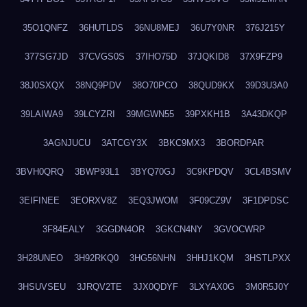
35O1QNFZ
36HUTLDS
36NU8MEJ
36U7Y0NR
376J215Y
377SG7JD
37CVGS0S
37IHO75D
37JQKID8
37X9FZP9
38J0SXQX
38NQ9PDV
38O70PCO
38QUD9KX
39D3U3A0
39LAIWA9
39LCYZRI
39MGWN55
39PXKH1B
3A43DKQP
3AGNJUCU
3ATCGY3X
3BKC9MX3
3BORDPAR
3BVH0QRQ
3BWP93L1
3BYQ70GJ
3C9KPDQV
3CL4BSMV
3EIFINEE
3EORXV8Z
3EQ3JWOM
3F09CZ9V
3F1DPDSC
3F84EALY
3GGDN4OR
3GKCN4NY
3GVOCWRP
3H28UNEO
3H92RKQ0
3HG56NHN
3HHJ1KQM
3HSTLPXX
3HSUVSEU
3JRQV2TE
3JX0QDYF
3LXYAX0G
3M0R5J0Y