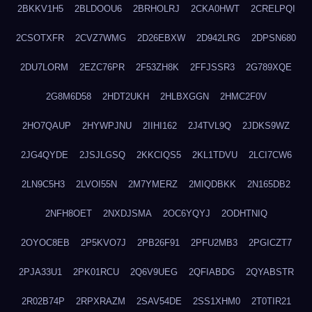
2BKKV1H5
2BLDOOU6
2BRHOLRJ
2CKA0HWT
2CRELPQI
2CSOTXFR
2CVZ7WMG
2D26EBXW
2D942LRG
2DPSN680
2DU7LORM
2EZC76PR
2F53ZH8K
2FFJSSR3
2G789XQE
2G8M6D58
2HDT2UKH
2HLBXGGN
2HMC2F0V
2HO7QAUP
2HYWPJNU
2IIHI162
2J4TVL9Q
2JDKS9WZ
2JG4QYDE
2JSJLGSQ
2KKCIQS5
2KL1TDVU
2LCI7CW6
2LN9C5H3
2LVOI55N
2M7YMERZ
2MIQDBKK
2N165DB2
2NFH8OET
2NXDJSMA
2OC6YQYJ
2ODHTNIQ
2OYOC8EB
2P5KVO7J
2PB26F91
2PFU2MB3
2PGICZT7
2PJA33U1
2PK01RCU
2Q6V9UEG
2QFIABDG
2QYABSTR
2R02B74P
2RPXRAZM
2SAV54DE
2SS1XHM0
2T0TIR21