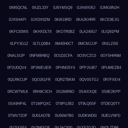
0IM5QCNL
0IUZL33Y
0J6YMSQ9
0JAWX05J
0JMG9NJH
0JX5HAPI
0JXDX9ZM
0K8I19RD
0KA2KHRR
0KCE9EJG
0KFC83WS
0KHXDLT8
0KO7R0BZ
0LA240G7
0LIQ91PM
0LPY3G1Z
0LTLQ0B4
0M40H0CT
0MCMJJJP
0N1LZI50
0NALSI2P
0NFM8HBQ
0O1D2CFA
0O3VCZC0
0OY5HHNM
0P2UDQV4
0P3WEUER
0PHNO5Y4
0PPJIUB7
0PUMEZB4
0QLRKCUP
0QO261FR
0QR27BKM
0QV0STGJ
0R7FXEI4
0RCWTWLK
0RH9C3CH
0S284R8O
0S4IXXQE
0S9E2KPP
0SA9HP4L
0T1MPQXC
0T8PUJB2
0T9LQ0SF
0TDEQ0TY
0TWV72OF
0U01AD7B
0U56W7B0
0UDKWD5I
0UELVNFD
0V2IXSF4
0V3N6SQF
0VJAC930
0VY5ZG3D
0W3LZD86