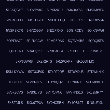
5LCKQGH7
5LOVPA8C
5LY0K9GU
5M4U4YA3
5M8JMWFU
5MC4C6M0
5MOLUGED
5NCKLFPQ
5NI5PO7L
5NROBV9R
5NSPSK7R
5NYZ03GV
5NZ2F7XQ
5OGIRQDY
5OIXNVW6
5OPF8A7F
5PI2KCCW
5PMRZDAK
5Q7NY9BS
5QDQI5F8
5QL8UU2J
5RALQ21C
5RBG4E64
5RCDBBFD
5ROV8T2I
5RP6DWR8
5RZ72FTS
5RZPCFKF
5RZQDHMO
5SNLKYWW
5ST3XE0K
5T4RFJQE
5TDWI9U5
5TDWKNIX
5THBIEFD
5TVPRN5V
5UJY0QQ2
5UPNX603
5UUMB8OT
5V5K9CVS
5VB3LIYB
5VTXJVNC
5VVNNS1S
5XJ2MR7Y
5XSF9JLS
5XU6ZP3A
5Y0HCRBH
5Y1QS60T
5Y86UZX6