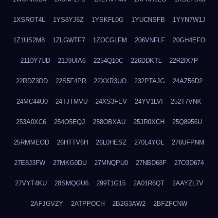
1XSROT4L
1YS8YJ6Z
1YSKFL0G
1YUCNSFB
1YYN7W1J
1Z1US2M8
1ZLGWTF7
1ZOCGLFM
206VNFLF
20GH4EFO
2110Y7UD
21J9UIA6
2254Q10C
226DDKTL
22R2IX7P
22RDZ3DD
22S5F4PR
22XXR3UO
232PTAJG
24AZ56D2
24MC44U0
24TJTMVU
24XS3FEV
24YV1LVI
252T7VNK
253A0XC6
254O5EQJ
258OBXAU
25JR0XCH
25Q8956U
25RMMEOD
26HTTV6H
26L0HESZ
270L4YOL
276UFPNM
27E8J3FW
27MKG0DU
27MNQPU0
27NBD68F
27O3D674
27VYT4KU
28SMQGU6
299T1G15
2A01R6QT
2AAYZL7V
2AFJGVZY
2ATPPOCH
2B2G3AW2
2BFZFCNW