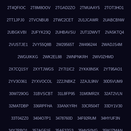
2T4QFIOC
2T8M8OOV
2TGAD2ZO
2TMUAAY5
2TOT3HO1
2TT1JPJ0
2TVCNBU8
2TWC2CET
2U1JCAWR
2UABCBNW
2UBGKVBI
2UFYK23Q
2UHBAVSU
2UT1DWVT
2VA5KTQ4
2VUSTJE1
2VY55Q8B
2W29565T
2W496244
2WADJS4M
2WGUIKKG
2WK2EL88
2WNPNKRH
2WV0ZHMD
2X7CQ1SY
2XYTJWGS
2Y7I1IC2
2YKK8NSK
2YT95AO1
2YV3O361
2YXVOCOL
2Z2JNBKZ
2ZAJL9NV
30D5VUM9
30W729OG
31BVSCBT
31L8FP95
31M0MR2X
32AT2VLN
32MATDBP
336RPFHA
33ANXYRH
33CR504T
33DY1V30
33T04ZZ0
3404O7P1
3478760D
34F92RUM
34HYUF3N
34Y7PBO1
357AGF1F
35AF37G3
35HVS0VG
35MJZMAN