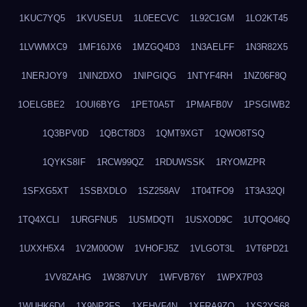
1KUC7YQ5
1KVUSEU1
1L0EECVC
1L92C1GM
1LO2KT45
1LVWMXC9
1MF16JX6
1MZGQ4D3
1N3AELFF
1N3R82X5
1NERJOY9
1NIN2DXO
1NIPGIQG
1NTYF4RH
1NZ06F8Q
1OELGBE2
1OUI6BYG
1PET0A5T
1PMAFB0V
1PSGIWB2
1Q3BPV0D
1QBCT8D3
1QMT9XGT
1QWO8TSQ
1QYKS8IF
1RCW99QZ
1RDUWSSK
1RYOMZPR
1SFXG5XT
1SSBXDLO
1SZ258AV
1T04TFO9
1T3A32QI
1TQ4XCLI
1URGFNU5
1USMDQTI
1USXOD9C
1UTQO46Q
1UXXH5X4
1V2M00OW
1VHOFJ5Z
1VLGOT3L
1VT6PD21
1VV8ZAHG
1W387VUY
1WFVB76Y
1WPX7P03
1WUHK6D4
1X9NP2FS
1XEHVF4N
1XFRA9ZO
1XS2YS68