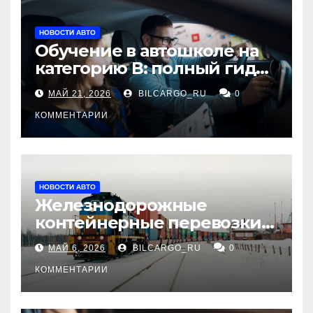
НОВОСТИ АВТО
Обучение в автошколе на
категорию В: полный гид
для будущих водителей
МАЙ 21, 2026
BILCARGO_RU
0
КОММЕНТАРИИ
НОВОСТИ АВТО
Железнодорожные
контейнерные перевозки
из Китая в Россию:
МАЙ 6, 2026
BILCARGO_RU
0
маршруты, сроки и
требования
КОММЕНТАРИИ