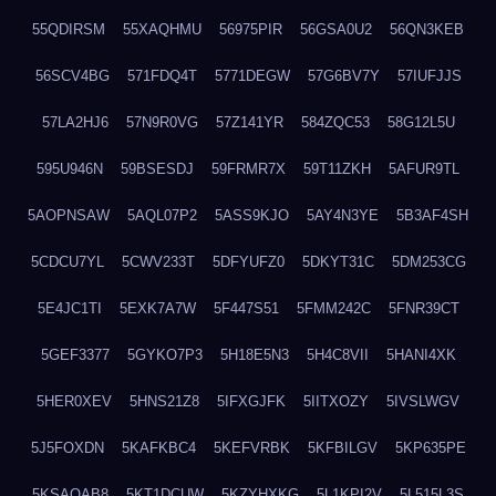
55QDIRSM
55XAQHMU
56975PIR
56GSA0U2
56QN3KEB
56SCV4BG
571FDQ4T
5771DEGW
57G6BV7Y
57IUFJJS
57LA2HJ6
57N9R0VG
57Z141YR
584ZQC53
58G12L5U
595U946N
59BSESDJ
59FRMR7X
59T11ZKH
5AFUR9TL
5AOPNSAW
5AQL07P2
5ASS9KJO
5AY4N3YE
5B3AF4SH
5CDCU7YL
5CWV233T
5DFYUFZ0
5DKYT31C
5DM253CG
5E4JC1TI
5EXK7A7W
5F447S51
5FMM242C
5FNR39CT
5GEF3377
5GYKO7P3
5H18E5N3
5H4C8VII
5HANI4XK
5HER0XEV
5HNS21Z8
5IFXGJFK
5IITXOZY
5IVSLWGV
5J5FOXDN
5KAFKBC4
5KEFVRBK
5KFBILGV
5KP635PE
5KSAQAB8
5KT1DCUW
5KZYHXKG
5L1KPI2V
5L515L3S