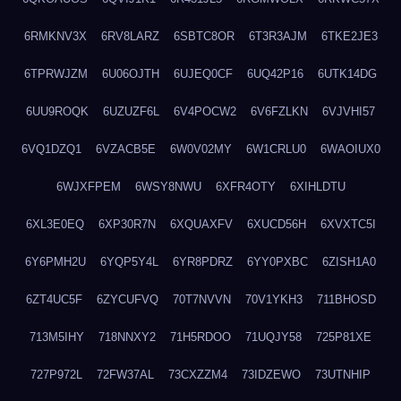
6RMKNV3X
6RV8LARZ
6SBTC8OR
6T3R3AJM
6TKE2JE3
6TPRWJZM
6U06OJTH
6UJEQ0CF
6UQ42P16
6UTK14DG
6UU9ROQK
6UZUZF6L
6V4POCW2
6V6FZLKN
6VJVHI57
6VQ1DZQ1
6VZACB5E
6W0V02MY
6W1CRLU0
6WAOIUX0
6WJXFPEM
6WSY8NWU
6XFR4OTY
6XIHLDTU
6XL3E0EQ
6XP30R7N
6XQUAXFV
6XUCD56H
6XVXTC5I
6Y6PMH2U
6YQP5Y4L
6YR8PDRZ
6YY0PXBC
6ZISH1A0
6ZT4UC5F
6ZYCUFVQ
70T7NVVN
70V1YKH3
711BHOSD
713M5IHY
718NNXY2
71H5RDOO
71UQJY58
725P81XE
727P972L
72FW37AL
73CXZZM4
73IDZEWO
73UTNHIP