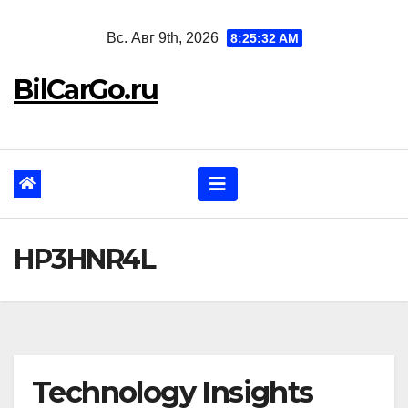
Перейти
Вс. Авг 9th, 2026
8:25:33 AM
к
содержанию
BilCarGo.ru
HP3HNR4L
Technology Insights