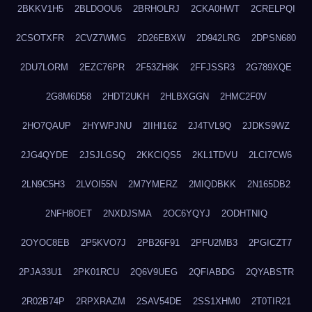
2BKKV1H5
2BLDOOU6
2BRHOLRJ
2CKA0HWT
2CRELPQI
2CSOTXFR
2CVZ7WMG
2D26EBXW
2D942LRG
2DPSN680
2DU7LORM
2EZC76PR
2F53ZH8K
2FFJSSR3
2G789XQE
2G8M6D58
2HDT2UKH
2HLBXGGN
2HMC2F0V
2HO7QAUP
2HYWPJNU
2IIHI162
2J4TVL9Q
2JDKS9WZ
2JG4QYDE
2JSJLGSQ
2KKCIQS5
2KL1TDVU
2LCI7CW6
2LN9C5H3
2LVOI55N
2M7YMERZ
2MIQDBKK
2N165DB2
2NFH8OET
2NXDJSMA
2OC6YQYJ
2ODHTNIQ
2OYOC8EB
2P5KVO7J
2PB26F91
2PFU2MB3
2PGICZT7
2PJA33U1
2PK01RCU
2Q6V9UEG
2QFIABDG
2QYABSTR
2R02B74P
2RPXRAZM
2SAV54DE
2SS1XHM0
2T0TIR21