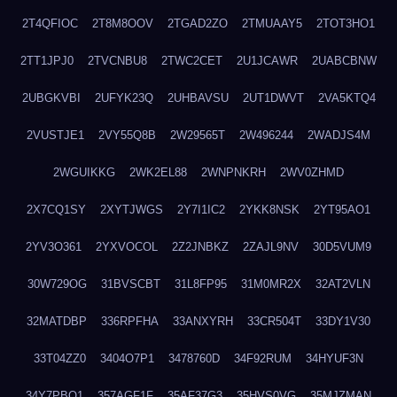
2T4QFIOC
2T8M8OOV
2TGAD2ZO
2TMUAAY5
2TOT3HO1
2TT1JPJ0
2TVCNBU8
2TWC2CET
2U1JCAWR
2UABCBNW
2UBGKVBI
2UFYK23Q
2UHBAVSU
2UT1DWVT
2VA5KTQ4
2VUSTJE1
2VY55Q8B
2W29565T
2W496244
2WADJS4M
2WGUIKKG
2WK2EL88
2WNPNKRH
2WV0ZHMD
2X7CQ1SY
2XYTJWGS
2Y7I1IC2
2YKK8NSK
2YT95AO1
2YV3O361
2YXVOCOL
2Z2JNBKZ
2ZAJL9NV
30D5VUM9
30W729OG
31BVSCBT
31L8FP95
31M0MR2X
32AT2VLN
32MATDBP
336RPFHA
33ANXYRH
33CR504T
33DY1V30
33T04ZZ0
3404O7P1
3478760D
34F92RUM
34HYUF3N
34Y7PBO1
357AGF1F
35AF37G3
35HVS0VG
35MJZMAN