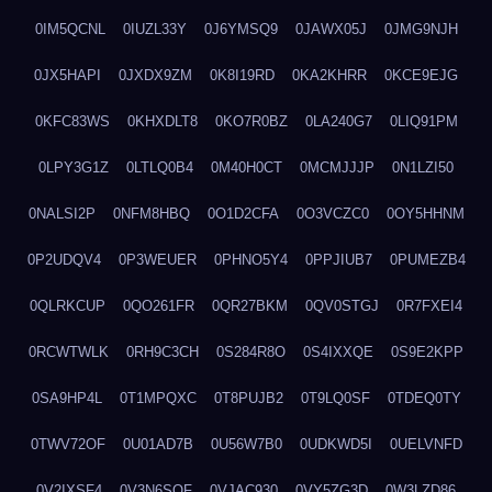
0IM5QCNL
0IUZL33Y
0J6YMSQ9
0JAWX05J
0JMG9NJH
0JX5HAPI
0JXDX9ZM
0K8I19RD
0KA2KHRR
0KCE9EJG
0KFC83WS
0KHXDLT8
0KO7R0BZ
0LA240G7
0LIQ91PM
0LPY3G1Z
0LTLQ0B4
0M40H0CT
0MCMJJJP
0N1LZI50
0NALSI2P
0NFM8HBQ
0O1D2CFA
0O3VCZC0
0OY5HHNM
0P2UDQV4
0P3WEUER
0PHNO5Y4
0PPJIUB7
0PUMEZB4
0QLRKCUP
0QO261FR
0QR27BKM
0QV0STGJ
0R7FXEI4
0RCWTWLK
0RH9C3CH
0S284R8O
0S4IXXQE
0S9E2KPP
0SA9HP4L
0T1MPQXC
0T8PUJB2
0T9LQ0SF
0TDEQ0TY
0TWV72OF
0U01AD7B
0U56W7B0
0UDKWD5I
0UELVNFD
0V2IXSF4
0V3N6SQF
0VJAC930
0VY5ZG3D
0W3LZD86