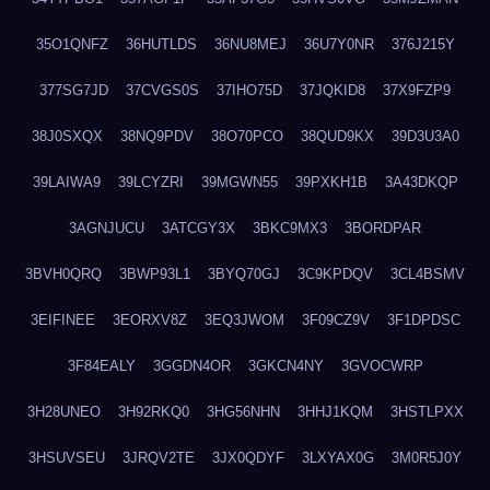
35O1QNFZ
36HUTLDS
36NU8MEJ
36U7Y0NR
376J215Y
377SG7JD
37CVGS0S
37IHO75D
37JQKID8
37X9FZP9
38J0SXQX
38NQ9PDV
38O70PCO
38QUD9KX
39D3U3A0
39LAIWA9
39LCYZRI
39MGWN55
39PXKH1B
3A43DKQP
3AGNJUCU
3ATCGY3X
3BKC9MX3
3BORDPAR
3BVH0QRQ
3BWP93L1
3BYQ70GJ
3C9KPDQV
3CL4BSMV
3EIFINEE
3EORXV8Z
3EQ3JWOM
3F09CZ9V
3F1DPDSC
3F84EALY
3GGDN4OR
3GKCN4NY
3GVOCWRP
3H28UNEO
3H92RKQ0
3HG56NHN
3HHJ1KQM
3HSTLPXX
3HSUVSEU
3JRQV2TE
3JX0QDYF
3LXYAX0G
3M0R5J0Y