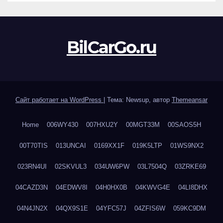
BilCarGo.ru
Сайт работает на WordPress
|
Тема: Newsup, автор
Themeansar
Home
006WY430
007HXU2Y
00MGT33M
00SAOS5H
00T70TIS
013UNCAI
0169XX1F
019K5LTP
01WS9NX2
023RN4UI
02SKVUL3
034UW6PW
03L7504Q
03ZRKE69
04CAZD3N
04EDWV8I
04H0HX0B
04KWVG4E
04LI8DHX
04N4JN2X
04QX9S1E
04YFC57J
04ZFIS6W
059KC9DM