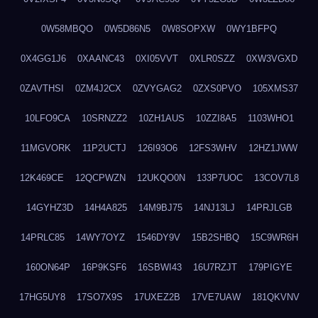
0W58MBQO
0W5D86N5
0W8SOPXW
0WY1BFPQ
0X4GG1J6
0XAANC43
0XI05VVT
0XLR0SZZ
0XW3VGXD
0ZAVTHSI
0ZM4J2CX
0ZVYGAG2
0ZXS0PVO
105XMS37
10LFO9CA
10SRNZZ2
10ZH1AUS
10ZZI8A5
1103WHO1
11MGVORK
11P2UCTJ
126I93O6
12FS3WHV
12HZ1JWW
12K469CE
12QCPWZN
12UKQO0N
133P7UOC
13COV7L8
14GYHZ3D
14H4A825
14M9BJ75
14NJ13LJ
14PRJLGB
14PRLC85
14WY7OYZ
1546DY9V
15B2SHBQ
15C9WR6H
160ON64P
16P9KSF6
16SBWI43
16U7RZJT
179PIGYE
17HG5UY8
17SO7X9S
17UXEZ2B
17VE7UAW
181QKVNV