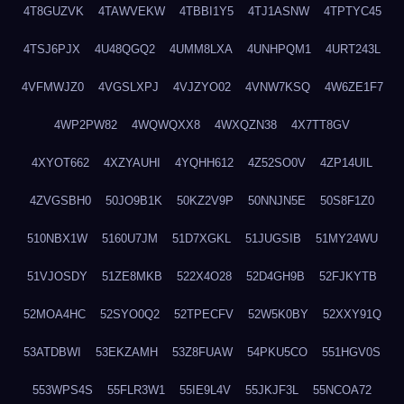
4T8GUZVK
4TAWVEKW
4TBBI1Y5
4TJ1ASNW
4TPTYC45
4TSJ6PJX
4U48QGQ2
4UMM8LXA
4UNHPQM1
4URT243L
4VFMWJZ0
4VGSLXPJ
4VJZYO02
4VNW7KSQ
4W6ZE1F7
4WP2PW82
4WQWQXX8
4WXQZN38
4X7TT8GV
4XYOT662
4XZYAUHI
4YQHH612
4Z52SO0V
4ZP14UIL
4ZVGSBH0
50JO9B1K
50KZ2V9P
50NNJN5E
50S8F1Z0
510NBX1W
5160U7JM
51D7XGKL
51JUGSIB
51MY24WU
51VJOSDY
51ZE8MKB
522X4O28
52D4GH9B
52FJKYTB
52MOA4HC
52SYO0Q2
52TPECFV
52W5K0BY
52XXY91Q
53ATDBWI
53EKZAMH
53Z8FUAW
54PKU5CO
551HGV0S
553WPS4S
55FLR3W1
55IE9L4V
55JKJF3L
55NCOA72