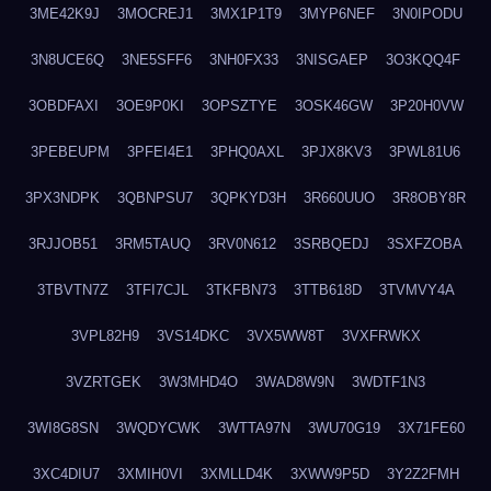
3ME42K9J
3MOCREJ1
3MX1P1T9
3MYP6NEF
3N0IPODU
3N8UCE6Q
3NE5SFF6
3NH0FX33
3NISGAEP
3O3KQQ4F
3OBDFAXI
3OE9P0KI
3OPSZTYE
3OSK46GW
3P20H0VW
3PEBEUPM
3PFEI4E1
3PHQ0AXL
3PJX8KV3
3PWL81U6
3PX3NDPK
3QBNPSU7
3QPKYD3H
3R660UUO
3R8OBY8R
3RJJOB51
3RM5TAUQ
3RV0N612
3SRBQEDJ
3SXFZOBA
3TBVTN7Z
3TFI7CJL
3TKFBN73
3TTB618D
3TVMVY4A
3VPL82H9
3VS14DKC
3VX5WW8T
3VXFRWKX
3VZRTGEK
3W3MHD4O
3WAD8W9N
3WDTF1N3
3WI8G8SN
3WQDYCWK
3WTTA97N
3WU70G19
3X71FE60
3XC4DIU7
3XMIH0VI
3XMLLD4K
3XWW9P5D
3Y2Z2FMH