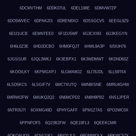
6DCMVTHM
6DDK07UL
6DEL198E
6DMVW7ZP
6DO5WVEC
6DPAK2I3
6DREN8XO
6DSSGCV5
6EEGL9Z9
6EI21UCB
6EMNTEE0
6F1DJ5WF
6G3CXI93
6G3KEGYN
6H6L0Z3E
6HD2DCBO
6HM0FQJT
6HWL9A3P
6I5IUH76
6JGSI1UR
6JQL3WKJ
6K3EBPX1
6K3WDMWT
6KDND60Z
6KOOILKY
6KPMGXPJ
6LGMA8OZ
6LI78JDL
6LL59T6X
6LSD5KCS
6LSGIF7V
6MC7XUTQ
6MNBISNE
6MRU4GHW
6MRWI2FW
6MUKQ2Q2
6N6MCPD2
6N8H9PB2
6NS1JPER
6NTR3U7I
6OXMG49D
6PHYGAFF
6PM1Z7A5
6PO2WC0X
6PPNPOF5
6Q23B2FW
6QE19FL3
6QEEKCMR
6QKOAUOS
6QVIJ1K1
6R431JL5
6RGMWOLX
6RKWC57X