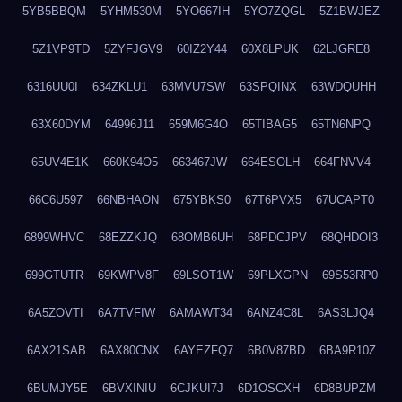
5YB5BBQM
5YHM530M
5YO667IH
5YO7ZQGL
5Z1BWJEZ
5Z1VP9TD
5ZYFJGV9
60IZ2Y44
60X8LPUK
62LJGRE8
6316UU0I
634ZKLU1
63MVU7SW
63SPQINX
63WDQUHH
63X60DYM
64996J11
659M6G4O
65TIBAG5
65TN6NPQ
65UV4E1K
660K94O5
663467JW
664ESOLH
664FNVV4
66C6U597
66NBHAON
675YBKS0
67T6PVX5
67UCAPT0
6899WHVC
68EZZKJQ
68OMB6UH
68PDCJPV
68QHDOI3
699GTUTR
69KWPV8F
69LSOT1W
69PLXGPN
69S53RP0
6A5ZOVTI
6A7TVFIW
6AMAWT34
6ANZ4C8L
6AS3LJQ4
6AX21SAB
6AX80CNX
6AYEZFQ7
6B0V87BD
6BA9R10Z
6BUMJY5E
6BVXINIU
6CJKUI7J
6D1OSCXH
6D8BUPZM