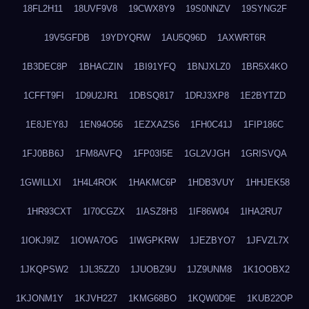
18FL2H11
18UVF9V8
19CWX8Y9
19S0NNZV
19SYNG2F
19V5GFDB
19YDYQRW
1AU5Q96D
1AXWRT6R
1B3DEC8P
1BHACZIN
1BI91YFQ
1BNJXLZ0
1BR5X4KO
1CFFT9FI
1D9U2JR1
1DBSQ817
1DRJ3XP8
1E2BYTZD
1E8JEY8J
1EN94O56
1EZXAZS6
1FH0C41J
1FIP186C
1FJ0BB6J
1FM8AVFQ
1FP03I5E
1GL2VJGH
1GRISVQA
1GWILLXI
1H4L4ROK
1HAKMC6P
1HDB3VUY
1HHJEK58
1HR93CXT
1I70CGZX
1IASZ8H3
1IF86W04
1IHA2RU7
1IOKJ9IZ
1IOWA7OG
1IWGPKRW
1JEZBYO7
1JFVZL7X
1JKQPSW2
1JL35ZZ0
1JUOBZ9U
1JZ9UNM8
1K1OOBX2
1KJONM1Y
1KJVH227
1KMG68BO
1KQW0D9E
1KUB22OP