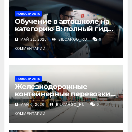
НОВОСТИ АВТО
Обучение в автошколе на
категорию В: полный гид
для будущих водителей
МАЙ 21, 2026
BILCARGO_RU
0
КОММЕНТАРИИ
НОВОСТИ АВТО
Железнодорожные
контейнерные перевозки
из Китая в Россию:
МАЙ 6, 2026
BILCARGO_RU
0
маршруты, сроки и
требования
КОММЕНТАРИИ