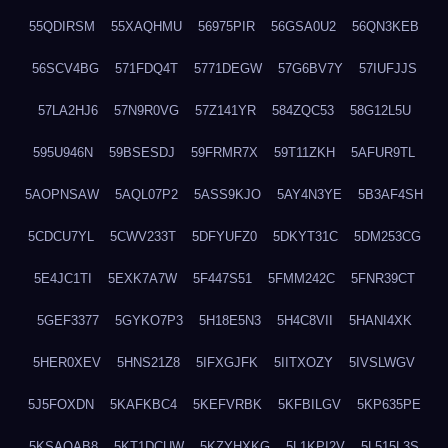
55QDIRSM
55XAQHMU
56975PIR
56GSA0U2
56QN3KEB
56SCV4BG
571FDQ4T
5771DEGW
57G6BV7Y
57IUFJJS
57LA2HJ6
57N9R0VG
57Z141YR
584ZQC53
58G12L5U
595U946N
59BSESDJ
59FRMR7X
59T11ZKH
5AFUR9TL
5AOPNSAW
5AQL07P2
5ASS9KJO
5AY4N3YE
5B3AF4SH
5CDCU7YL
5CWV233T
5DFYUFZ0
5DKYT31C
5DM253CG
5E4JC1TI
5EXK7A7W
5F447S51
5FMM242C
5FNR39CT
5GEF3377
5GYKO7P3
5H18E5N3
5H4C8VII
5HANI4XK
5HER0XEV
5HNS21Z8
5IFXGJFK
5IITXOZY
5IVSLWGV
5J5FOXDN
5KAFKBC4
5KEFVRBK
5KFBILGV
5KP635PE
5KSAQAB8
5KT1DCUW
5KZYHXKG
5L1KPI2V
5L515L3S