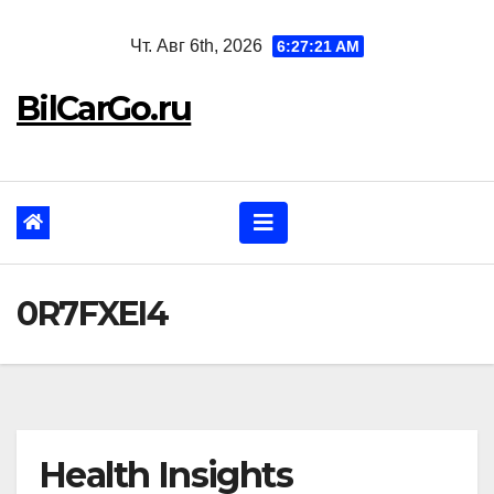
Перейти
Чт. Авг 6th, 2026
6:27:22 AM
к
содержанию
BilCarGo.ru
0R7FXEI4
Health Insights