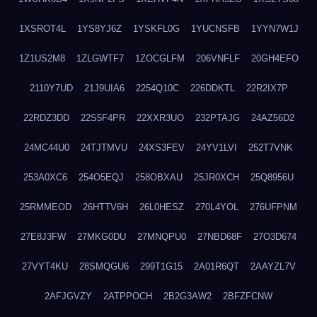
1XSROT4L
1YS8YJ6Z
1YSKFL0G
1YUCNSFB
1YYN7W1J
1Z1US2M8
1ZLGWTF7
1ZOCGLFM
206VNFLF
20GH4EFO
2110Y7UD
21J9UIA6
2254Q10C
226DDKTL
22R2IX7P
22RDZ3DD
22S5F4PR
22XXR3UO
232PTAJG
24AZ56D2
24MC44U0
24TJTMVU
24XS3FEV
24YV1LVI
252T7VNK
253A0XC6
254O5EQJ
258OBXAU
25JR0XCH
25Q8956U
25RMMEOD
26HTTV6H
26L0HESZ
270L4YOL
276UFPNM
27E8J3FW
27MKG0DU
27MNQPU0
27NBD68F
27O3D674
27VYT4KU
28SMQGU6
299T1G15
2A01R6QT
2AAYZL7V
2AFJGVZY
2ATPPOCH
2B2G3AW2
2BFZFCNW