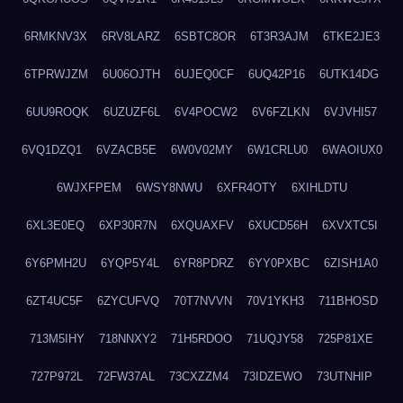
6RMKNV3X
6RV8LARZ
6SBTC8OR
6T3R3AJM
6TKE2JE3
6TPRWJZM
6U06OJTH
6UJEQ0CF
6UQ42P16
6UTK14DG
6UU9ROQK
6UZUZF6L
6V4POCW2
6V6FZLKN
6VJVHI57
6VQ1DZQ1
6VZACB5E
6W0V02MY
6W1CRLU0
6WAOIUX0
6WJXFPEM
6WSY8NWU
6XFR4OTY
6XIHLDTU
6XL3E0EQ
6XP30R7N
6XQUAXFV
6XUCD56H
6XVXTC5I
6Y6PMH2U
6YQP5Y4L
6YR8PDRZ
6YY0PXBC
6ZISH1A0
6ZT4UC5F
6ZYCUFVQ
70T7NVVN
70V1YKH3
711BHOSD
713M5IHY
718NNXY2
71H5RDOO
71UQJY58
725P81XE
727P972L
72FW37AL
73CXZZM4
73IDZEWO
73UTNHIP