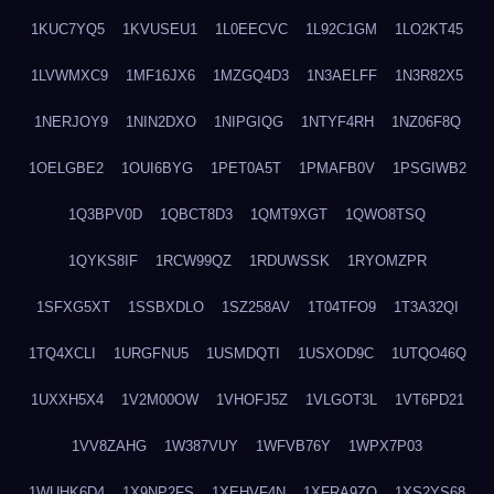
1KUC7YQ5
1KVUSEU1
1L0EECVC
1L92C1GM
1LO2KT45
1LVWMXC9
1MF16JX6
1MZGQ4D3
1N3AELFF
1N3R82X5
1NERJOY9
1NIN2DXO
1NIPGIQG
1NTYF4RH
1NZ06F8Q
1OELGBE2
1OUI6BYG
1PET0A5T
1PMAFB0V
1PSGIWB2
1Q3BPV0D
1QBCT8D3
1QMT9XGT
1QWO8TSQ
1QYKS8IF
1RCW99QZ
1RDUWSSK
1RYOMZPR
1SFXG5XT
1SSBXDLO
1SZ258AV
1T04TFO9
1T3A32QI
1TQ4XCLI
1URGFNU5
1USMDQTI
1USXOD9C
1UTQO46Q
1UXXH5X4
1V2M00OW
1VHOFJ5Z
1VLGOT3L
1VT6PD21
1VV8ZAHG
1W387VUY
1WFVB76Y
1WPX7P03
1WUHK6D4
1X9NP2FS
1XEHVF4N
1XFRA9ZO
1XS2YS68