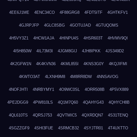
4EE6J1ME
4ENC34CO
4F88GRG8
4FDT5ITF
4GHTKFV1
4GJRPJFP
4GLC8SBG
4GOTUJAD
4GTUQOMS
4H5VY3Z1
4HCW1AJA
4HINPU4S
4HSR603T
4HVMV9QI
4I5H850W
4IL73M3I
4JGM8GIJ
4JH8IPKK
4JS349D2
4K2GFW1N
4K4KVN36
4KML855I
4KNS3G0Y
4KQJIFMI
4KWTO3AT
4LXNH9M8
4M8RR8DW
4NNSAVOG
4NOFJHTI
4NRBYMY1
4O9WC0SL
4ORR508B
4P5VX889
4PE2DGG9
4PW810LS
4Q1M7Q60
4QAHYG43
4QHYCH8B
4QL610TS
4QRSJ753
4QVTMIC5
4QXRDQN7
4S31TENQ
4SGZZGF9
4SHI3FUE
4SRMCB32
4SYJTR01
4T4UXTTO