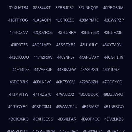
3YXUATB4
3Z3344KT
3ZBBJF82
3ZUNKQ9P
40PEO5RM
418TPYOG
41A6AQPI
41CR68ZC
428MPM7O
42EW9PZP
42HIOZNV
42QOZROE
437L5RRA
43BE766X
43EEF23E
43IP3TZ3
43OJ1AEY
43SSFXBJ
43U16JLC
43XY7A9N
441OKOJO
4474ZR0W
4489NF37
44AFGVXY
44CGH1H9
44E14L85
44VA5KJF
44XI8AFW
45A3IPS9
4601IURZ
46DGB3L9
46DLKJV6
46KT56QV
4728GJZN
47CQFY0O
47JMVITW
47TRZS70
47W8J2J2
48QJBQ0X
49MZ8W4O
49R1GYE9
49SPF3MJ
49WWVPJU
4B13IA3F
4B1N5SGO
4BOKJ6KQ
4C9HCESS
4D64LFAR
4D90P4CC
4DV2LKB3
4DWPQY14
4DYW6NWM
4DZ5J3RQ
4E402GTO
4E4R43JK