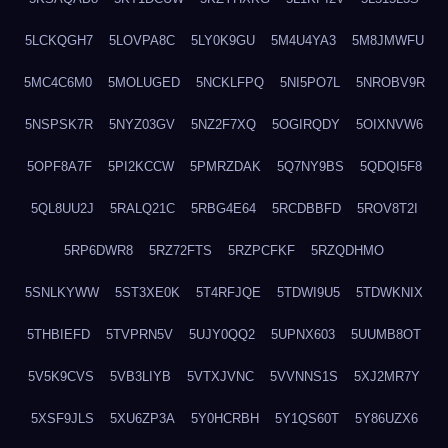
5LCKQGH7
5LOVPA8C
5LY0K9GU
5M4U4YA3
5M8JMWFU
5MC4C6M0
5MOLUGED
5NCKLFPQ
5NI5PO7L
5NROBV9R
5NSPSK7R
5NYZ03GV
5NZ2F7XQ
5OGIRQDY
5OIXNVW6
5OPF8A7F
5PI2KCCW
5PMRZDAK
5Q7NY9BS
5QDQI5F8
5QL8UU2J
5RALQ21C
5RBG4E64
5RCDBBFD
5ROV8T2I
5RP6DWR8
5RZ72FTS
5RZPCFKF
5RZQDHMO
5SNLKYWW
5ST3XE0K
5T4RFJQE
5TDWI9U5
5TDWKNIX
5THBIEFD
5TVPRN5V
5UJY0QQ2
5UPNX603
5UUMB8OT
5V5K9CVS
5VB3LIYB
5VTXJVNC
5VVNNS1S
5XJ2MR7Y
5XSF9JLS
5XU6ZP3A
5Y0HCRBH
5Y1QS60T
5Y86UZX6