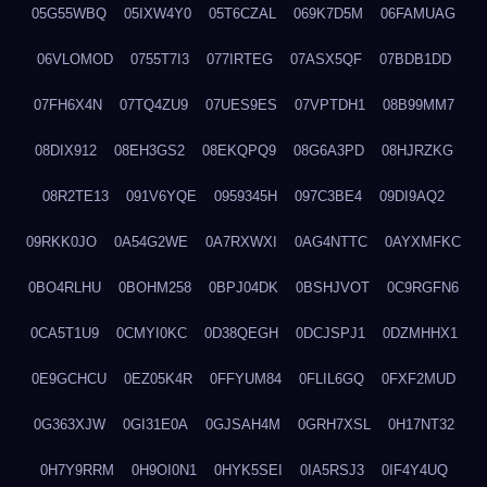
05G55WBQ
05IXW4Y0
05T6CZAL
069K7D5M
06FAMUAG
06VLOMOD
0755T7I3
077IRTEG
07ASX5QF
07BDB1DD
07FH6X4N
07TQ4ZU9
07UES9ES
07VPTDH1
08B99MM7
08DIX912
08EH3GS2
08EKQPQ9
08G6A3PD
08HJRZKG
08R2TE13
091V6YQE
0959345H
097C3BE4
09DI9AQ2
09RKK0JO
0A54G2WE
0A7RXWXI
0AG4NTTC
0AYXMFKC
0BO4RLHU
0BOHM258
0BPJ04DK
0BSHJVOT
0C9RGFN6
0CA5T1U9
0CMYI0KC
0D38QEGH
0DCJSPJ1
0DZMHHX1
0E9GCHCU
0EZ05K4R
0FFYUM84
0FLIL6GQ
0FXF2MUD
0G363XJW
0GI31E0A
0GJSAH4M
0GRH7XSL
0H17NT32
0H7Y9RRM
0H9OI0N1
0HYK5SEI
0IA5RSJ3
0IF4Y4UQ