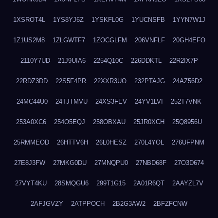
1XSROT4L
1YS8YJ6Z
1YSKFL0G
1YUCNSFB
1YYN7W1J
1Z1US2M8
1ZLGWTF7
1ZOCGLFM
206VNFLF
20GH4EFO
2110Y7UD
21J9UIA6
2254Q10C
226DDKTL
22R2IX7P
22RDZ3DD
22S5F4PR
22XXR3UO
232PTAJG
24AZ56D2
24MC44U0
24TJTMVU
24XS3FEV
24YV1LVI
252T7VNK
253A0XC6
254O5EQJ
258OBXAU
25JR0XCH
25Q8956U
25RMMEOD
26HTTV6H
26L0HESZ
270L4YOL
276UFPNM
27E8J3FW
27MKG0DU
27MNQPU0
27NBD68F
27O3D674
27VYT4KU
28SMQGU6
299T1G15
2A01R6QT
2AAYZL7V
2AFJGVZY
2ATPPOCH
2B2G3AW2
2BFZFCNW