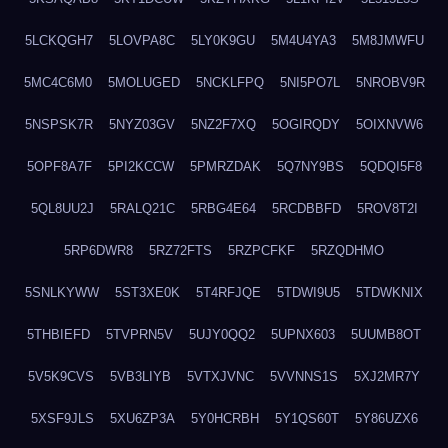
5LCKQGH7
5LOVPA8C
5LY0K9GU
5M4U4YA3
5M8JMWFU
5MC4C6M0
5MOLUGED
5NCKLFPQ
5NI5PO7L
5NROBV9R
5NSPSK7R
5NYZ03GV
5NZ2F7XQ
5OGIRQDY
5OIXNVW6
5OPF8A7F
5PI2KCCW
5PMRZDAK
5Q7NY9BS
5QDQI5F8
5QL8UU2J
5RALQ21C
5RBG4E64
5RCDBBFD
5ROV8T2I
5RP6DWR8
5RZ72FTS
5RZPCFKF
5RZQDHMO
5SNLKYWW
5ST3XE0K
5T4RFJQE
5TDWI9U5
5TDWKNIX
5THBIEFD
5TVPRN5V
5UJY0QQ2
5UPNX603
5UUMB8OT
5V5K9CVS
5VB3LIYB
5VTXJVNC
5VVNNS1S
5XJ2MR7Y
5XSF9JLS
5XU6ZP3A
5Y0HCRBH
5Y1QS60T
5Y86UZX6