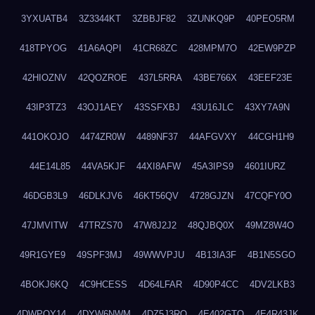
3YXUATB4
3Z3344KT
3ZBBJF82
3ZUNKQ9P
40PEO5RM
418TPYOG
41A6AQPI
41CR68ZC
428MPM7O
42EW9PZP
42HIOZNV
42QOZROE
437L5RRA
43BE766X
43EEF23E
43IP3TZ3
43OJ1AEY
43SSFXBJ
43U16JLC
43XY7A9N
441OKOJO
4474ZR0W
4489NF37
44AFGVXY
44CGH1H9
44E14L85
44VA5KJF
44XI8AFW
45A3IPS9
4601IURZ
46DGB3L9
46DLKJV6
46KT56QV
4728GJZN
47CQFY0O
47JMVITW
47TRZS70
47W8J2J2
48QJBQ0X
49MZ8W4O
49R1GYE9
49SPF3MJ
49WWVPJU
4B13IA3F
4B1N5SGO
4BOKJ6KQ
4C9HCESS
4D64LFAR
4D90P4CC
4DV2LKB3
4DWPQY14
4DYW6NWM
4DZ5J3RQ
4E402GTO
4E4R43JK