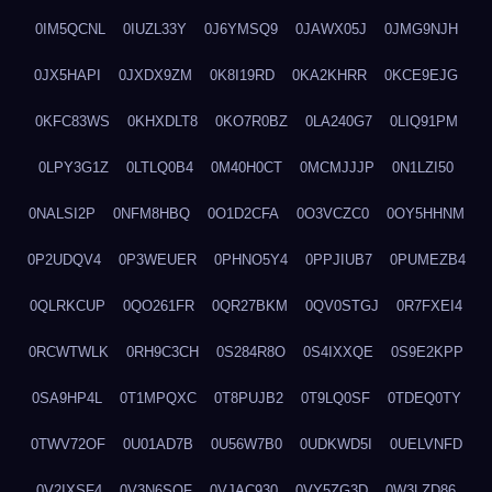
0IM5QCNL
0IUZL33Y
0J6YMSQ9
0JAWX05J
0JMG9NJH
0JX5HAPI
0JXDX9ZM
0K8I19RD
0KA2KHRR
0KCE9EJG
0KFC83WS
0KHXDLT8
0KO7R0BZ
0LA240G7
0LIQ91PM
0LPY3G1Z
0LTLQ0B4
0M40H0CT
0MCMJJJP
0N1LZI50
0NALSI2P
0NFM8HBQ
0O1D2CFA
0O3VCZC0
0OY5HHNM
0P2UDQV4
0P3WEUER
0PHNO5Y4
0PPJIUB7
0PUMEZB4
0QLRKCUP
0QO261FR
0QR27BKM
0QV0STGJ
0R7FXEI4
0RCWTWLK
0RH9C3CH
0S284R8O
0S4IXXQE
0S9E2KPP
0SA9HP4L
0T1MPQXC
0T8PUJB2
0T9LQ0SF
0TDEQ0TY
0TWV72OF
0U01AD7B
0U56W7B0
0UDKWD5I
0UELVNFD
0V2IXSF4
0V3N6SQF
0VJAC930
0VY5ZG3D
0W3LZD86