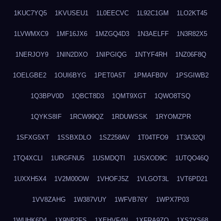
1KUC7YQ5
1KVUSEU1
1L0EECVC
1L92C1GM
1LO2KT45
1LVWMXC9
1MF16JX6
1MZGQ4D3
1N3AELFF
1N3R82X5
1NERJOY9
1NIN2DXO
1NIPGIQG
1NTYF4RH
1NZ06F8Q
1OELGBE2
1OUI6BYG
1PET0A5T
1PMAFB0V
1PSGIWB2
1Q3BPV0D
1QBCT8D3
1QMT9XGT
1QWO8TSQ
1QYKS8IF
1RCW99QZ
1RDUWSSK
1RYOMZPR
1SFXG5XT
1SSBXDLO
1SZ258AV
1T04TFO9
1T3A32QI
1TQ4XCLI
1URGFNU5
1USMDQTI
1USXOD9C
1UTQO46Q
1UXXH5X4
1V2M00OW
1VHOFJ5Z
1VLGOT3L
1VT6PD21
1VV8ZAHG
1W387VUY
1WFVB76Y
1WPX7P03
1WUHK6D4
1X9NP2FS
1XEHVF4N
1XFRA9ZO
1XS2YS68