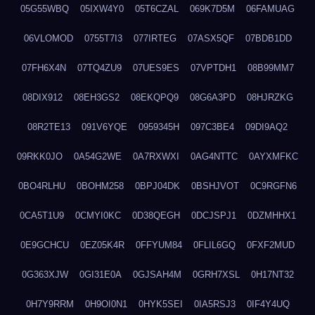
05G55WBQ
05IXW4Y0
05T6CZAL
069K7D5M
06FAMUAG
06VLOMOD
0755T7I3
077IRTEG
07ASX5QF
07BDB1DD
07FH6X4N
07TQ4ZU9
07UES9ES
07VPTDH1
08B99MM7
08DIX912
08EH3GS2
08EKQPQ9
08G6A3PD
08HJRZKG
08R2TE13
091V6YQE
0959345H
097C3BE4
09DI9AQ2
09RKK0JO
0A54G2WE
0A7RXWXI
0AG4NTTC
0AYXMFKC
0BO4RLHU
0BOHM258
0BPJ04DK
0BSHJVOT
0C9RGFN6
0CA5T1U9
0CMYI0KC
0D38QEGH
0DCJSPJ1
0DZMHHX1
0E9GCHCU
0EZ05K4R
0FFYUM84
0FLIL6GQ
0FXF2MUD
0G363XJW
0GI31E0A
0GJSAH4M
0GRH7XSL
0H17NT32
0H7Y9RRM
0H9OI0N1
0HYK5SEI
0IA5RSJ3
0IF4Y4UQ