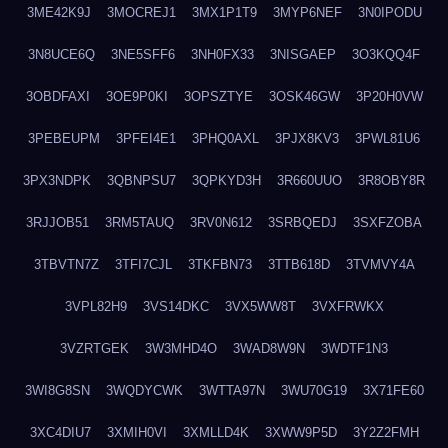
3ME42K9J
3MOCREJ1
3MX1P1T9
3MYP6NEF
3N0IPODU
3N8UCE6Q
3NE5SFF6
3NH0FX33
3NISGAEP
3O3KQQ4F
3OBDFAXI
3OE9P0KI
3OPSZTYE
3OSK46GW
3P20H0VW
3PEBEUPM
3PFEI4E1
3PHQ0AXL
3PJX8KV3
3PWL81U6
3PX3NDPK
3QBNPSU7
3QPKYD3H
3R660UUO
3R8OBY8R
3RJJOB51
3RM5TAUQ
3RV0N612
3SRBQEDJ
3SXFZOBA
3TBVTN7Z
3TFI7CJL
3TKFBN73
3TTB618D
3TVMVY4A
3VPL82H9
3VS14DKC
3VX5WW8T
3VXFRWKX
3VZRTGEK
3W3MHD4O
3WAD8W9N
3WDTF1N3
3WI8G8SN
3WQDYCWK
3WTTA97N
3WU70G19
3X71FE60
3XC4DIU7
3XMIH0VI
3XMLLD4K
3XWW9P5D
3Y2Z2FMH