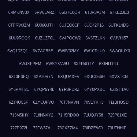
6RMKNV3X
6RV8LARZ
6SBTC8OR
6T3R3AJM
6TKE2JE3
6TPRWJZM
6U06OJTH
6UJEQ0CF
6UQ42P16
6UTK14DG
6UU9ROQK
6UZUZF6L
6V4POCW2
6V6FZLKN
6VJVHI57
6VQ1DZQ1
6VZACB5E
6W0V02MY
6W1CRLU0
6WAOIUX0
6WJXFPEM
6WSY8NWU
6XFR4OTY
6XIHLDTU
6XL3E0EQ
6XP30R7N
6XQUAXFV
6XUCD56H
6XVXTC5I
6Y6PMH2U
6YQP5Y4L
6YR8PDRZ
6YY0PXBC
6ZISH1A0
6ZT4UC5F
6ZYCUFVQ
70T7NVVN
70V1YKH3
711BHOSD
713M5IHY
718NNXY2
71H5RDOO
71UQJY58
725P81XE
727P972L
72FW37AL
73CXZZM4
73IDZEWO
73UTNHIP