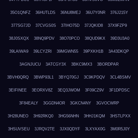
35O1QNFZ
36HUTLDS
36NU8MEJ
36U7Y0NR
376J215Y
377SG7JD
37CVGS0S
37IHO75D
37JQKID8
37X9FZP9
38J0SXQX
38NQ9PDV
38O70PCO
38QUD9KX
39D3U3A0
39LAIWA9
39LCYZRI
39MGWN55
39PXKH1B
3A43DKQP
3AGNJUCU
3ATCGY3X
3BKC9MX3
3BORDPAR
3BVH0QRQ
3BWP93L1
3BYQ70GJ
3C9KPDQV
3CL4BSMV
3EIFINEE
3EORXV8Z
3EQ3JWOM
3F09CZ9V
3F1DPDSC
3F84EALY
3GGDN4OR
3GKCN4NY
3GVOCWRP
3H28UNEO
3H92RKQ0
3HG56NHN
3HHJ1KQM
3HSTLPXX
3HSUVSEU
3JRQV2TE
3JX0QDYF
3LXYAX0G
3M0R5J0Y