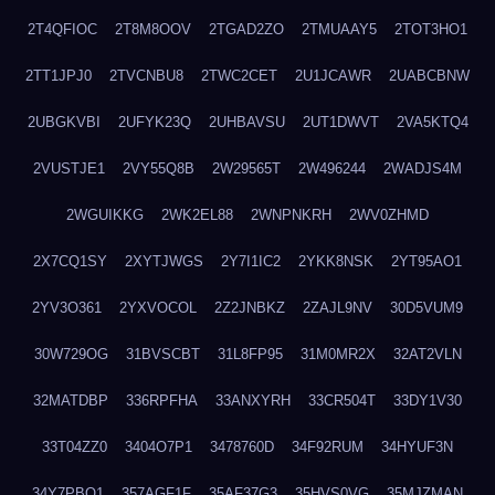
2T4QFIOC
2T8M8OOV
2TGAD2ZO
2TMUAAY5
2TOT3HO1
2TT1JPJ0
2TVCNBU8
2TWC2CET
2U1JCAWR
2UABCBNW
2UBGKVBI
2UFYK23Q
2UHBAVSU
2UT1DWVT
2VA5KTQ4
2VUSTJE1
2VY55Q8B
2W29565T
2W496244
2WADJS4M
2WGUIKKG
2WK2EL88
2WNPNKRH
2WV0ZHMD
2X7CQ1SY
2XYTJWGS
2Y7I1IC2
2YKK8NSK
2YT95AO1
2YV3O361
2YXVOCOL
2Z2JNBKZ
2ZAJL9NV
30D5VUM9
30W729OG
31BVSCBT
31L8FP95
31M0MR2X
32AT2VLN
32MATDBP
336RPFHA
33ANXYRH
33CR504T
33DY1V30
33T04ZZ0
3404O7P1
3478760D
34F92RUM
34HYUF3N
34Y7PBO1
357AGF1F
35AF37G3
35HVS0VG
35MJZMAN