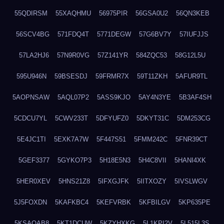
55QDIRSM
55XAQHMU
56975PIR
56GSA0U2
56QN3KEB
56SCV4BG
571FDQ4T
5771DEGW
57G6BV7Y
57IUFJJS
57LA2HJ6
57N9R0VG
57Z141YR
584ZQC53
58G12L5U
595U946N
59BSESDJ
59FRMR7X
59T11ZKH
5AFUR9TL
5AOPNSAW
5AQL07P2
5ASS9KJO
5AY4N3YE
5B3AF4SH
5CDCU7YL
5CWV233T
5DFYUFZ0
5DKYT31C
5DM253CG
5E4JC1TI
5EXK7A7W
5F447S51
5FMM242C
5FNR39CT
5GEF3377
5GYKO7P3
5H18E5N3
5H4C8VII
5HANI4XK
5HER0XEV
5HNS21Z8
5IFXGJFK
5IITXOZY
5IVSLWGV
5J5FOXDN
5KAFKBC4
5KEFVRBK
5KFBILGV
5KP635PE
5KSAQAB8
5KT1DCUW
5KZYHXKG
5L1KPI2V
5L515L3S