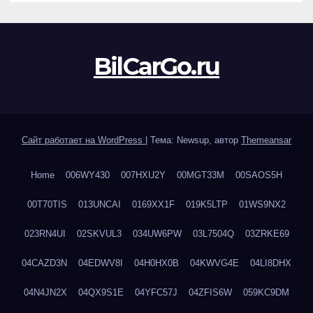
BilCarGo.ru
Сайт работает на WordPress
|
Тема: Newsup, автор
Themeansar
Home
006WY430
007HXU2Y
00MGT33M
00SAOS5H
00T70TIS
013UNCAI
0169XX1F
019K5LTP
01WS9NX2
023RN4UI
02SKVUL3
034UW6PW
03L7504Q
03ZRKE69
04CAZD3N
04EDWV8I
04H0HX0B
04KWVG4E
04LI8DHX
04N4JN2X
04QX9S1E
04YFC57J
04ZFIS6W
059KC9DM