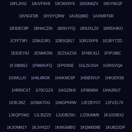
18FL2H11
18UVF9V8
19CWX8Y9
19S0NNZV
19SYNG2F
19V5GFDB
19YDYQRW
1AU5Q96D
1AXWRT6R
1B3DEC8P
1BHACZIN
1BI91YFQ
1BNJXLZ0
1BR5X4KO
1CFFT9FI
1D9U2JR1
1DBSQ817
1DRJ3XP8
1E2BYTZD
1E8JEY8J
1EN94O56
1EZXAZS6
1FH0C41J
1FIP186C
1FJ0BB6J
1FM8AVFQ
1FP03I5E
1GL2VJGH
1GRISVQA
1GWILLXI
1H4L4ROK
1HAKMC6P
1HDB3VUY
1HHJEK58
1HR93CXT
1I70CGZX
1IASZ8H3
1IF86W04
1IHA2RU7
1IOKJ9IZ
1IOWA7OG
1IWGPKRW
1JEZBYO7
1JFVZL7X
1JKQPSW2
1JL35ZZ0
1JUOBZ9U
1JZ9UNM8
1K1OOBX2
1KJONM1Y
1KJVH227
1KMG68BO
1KQW0D9E
1KUB22OP