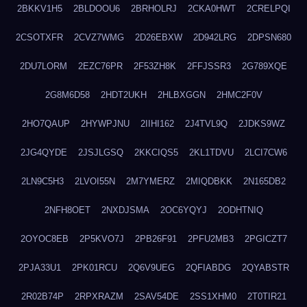
2BKKV1H5
2BLDOOU6
2BRHOLRJ
2CKA0HWT
2CRELPQI
2CSOTXFR
2CVZ7WMG
2D26EBXW
2D942LRG
2DPSN680
2DU7LORM
2EZC76PR
2F53ZH8K
2FFJSSR3
2G789XQE
2G8M6D58
2HDT2UKH
2HLBXGGN
2HMC2F0V
2HO7QAUP
2HYWPJNU
2IIHI162
2J4TVL9Q
2JDKS9WZ
2JG4QYDE
2JSJLGSQ
2KKCIQS5
2KL1TDVU
2LCI7CW6
2LN9C5H3
2LVOI55N
2M7YMERZ
2MIQDBKK
2N165DB2
2NFH8OET
2NXDJSMA
2OC6YQYJ
2ODHTNIQ
2OYOC8EB
2P5KVO7J
2PB26F91
2PFU2MB3
2PGICZT7
2PJA33U1
2PK01RCU
2Q6V9UEG
2QFIABDG
2QYABSTR
2R02B74P
2RPXRAZM
2SAV54DE
2SS1XHM0
2T0TIR21