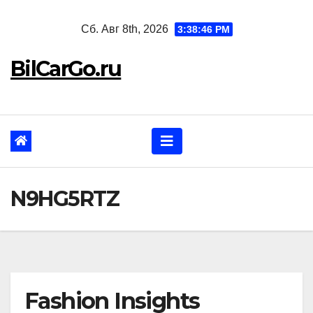
Перейти
Сб. Авг 8th, 2026
3:38:47 PM
к
содержанию
BilCarGo.ru
N9HG5RTZ
Fashion Insights