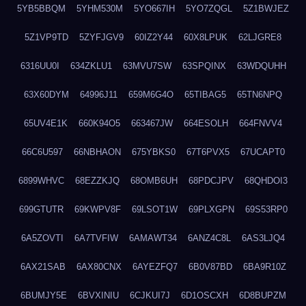
5YB5BBQM
5YHM530M
5YO667IH
5YO7ZQGL
5Z1BWJEZ
5Z1VP9TD
5ZYFJGV9
60IZ2Y44
60X8LPUK
62LJGRE8
6316UU0I
634ZKLU1
63MVU7SW
63SPQINX
63WDQUHH
63X60DYM
64996J11
659M6G4O
65TIBAG5
65TN6NPQ
65UV4E1K
660K94O5
663467JW
664ESOLH
664FNVV4
66C6U597
66NBHAON
675YBKS0
67T6PVX5
67UCAPT0
6899WHVC
68EZZKJQ
68OMB6UH
68PDCJPV
68QHDOI3
699GTUTR
69KWPV8F
69LSOT1W
69PLXGPN
69S53RP0
6A5ZOVTI
6A7TVFIW
6AMAWT34
6ANZ4C8L
6AS3LJQ4
6AX21SAB
6AX80CNX
6AYEZFQ7
6B0V87BD
6BA9R10Z
6BUMJY5E
6BVXINIU
6CJKUI7J
6D1OSCXH
6D8BUPZM