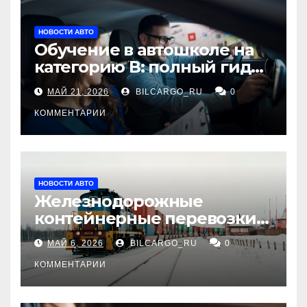
НОВОСТИ АВТО
Обучение в автошколе на
категорию В: полный гид
для будущих водителей
МАЙ 21, 2026
BILCARGO_RU
0
КОММЕНТАРИИ
НОВОСТИ АВТО
Железнодорожные
контейнерные перевозки
из Китая в Россию:
МАЙ 6, 2026
BILCARGO_RU
0
маршруты, сроки и
требования
КОММЕНТАРИИ