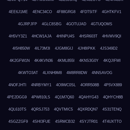
4EE6J1ME
4ENC34CO
4F88GRG8
4FDT5ITF
4GHTKFV1
4GJRPJFP
4GLC8SBG
4GOTUJAD
4GTUQOMS
4H5VY3Z1
4HCW1AJA
4HINPU4S
4HSR603T
4HVMV9QI
4I5H850W
4IL73M3I
4JGM8GIJ
4JH8IPKK
4JS349D2
4K2GFW1N
4K4KVN36
4KML855I
4KNS3G0Y
4KQJIFMI
4KWTO3AT
4LXNH9M8
4M8RR8DW
4NNSAVOG
4NOFJHTI
4NRBYMY1
4O9WC0SL
4ORR508B
4P5VX889
4PE2DGG9
4PW810LS
4Q1M7Q60
4QAHYG43
4QHYCH8B
4QL610TS
4QRSJ753
4QVTMIC5
4QXRDQN7
4S31TENQ
4SGZZGF9
4SHI3FUE
4SRMCB32
4SYJTR01
4T4UXTTO