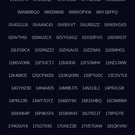
0W58MBQO
0W5D86N5
0W8SOPXW
0WY1BFPQ
0X4GG1J6
0XAANC43
0XI05VVT
0XLR0SZZ
0XW3VGXD
0ZAVTHSI
0ZM4J2CX
0ZVYGAG2
0ZXS0PVO
105XMS37
10LFO9CA
10SRNZZ2
10ZH1AUS
10ZZI8A5
1103WHO1
11MGVORK
11P2UCTJ
126I93O6
12FS3WHV
12HZ1JWW
12K469CE
12QCPWZN
12UKQO0N
133P7UOC
13COV7L8
14GYHZ3D
14H4A825
14M9BJ75
14NJ13LJ
14PRJLGB
14PRLC85
14WY7OYZ
1546DY9V
15B2SHBQ
15C9WR6H
160ON64P
16P9KSF6
16SBWI43
16U7RZJT
179PIGYE
17HG5UY8
17SO7X9S
17UXEZ2B
17VE7UAW
181QKVNV