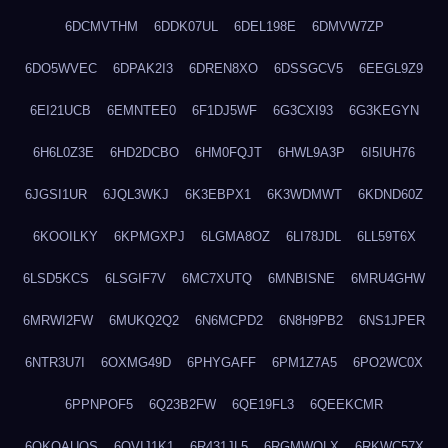
6DCMVTHM
6DDK07UL
6DEL198E
6DMVW7ZP
6DO5WVEC
6DPAK2I3
6DREN8XO
6DSSGCV5
6EEGL9Z9
6EI21UCB
6EMNTEE0
6F1DJ5WF
6G3CXI93
6G3KEGYN
6H6L0Z3E
6HD2DCBO
6HM0FQJT
6HWL9A3P
6I5IUH76
6JGSI1UR
6JQL3WKJ
6K3EBPX1
6K3WDMWT
6KDND60Z
6KOOILKY
6KPMGXPJ
6LGMA8OZ
6LI78JDL
6LL59T6X
6LSD5KCS
6LSGIF7V
6MC7XUTQ
6MNBISNE
6MRU4GHW
6MRWI2FW
6MUKQ2Q2
6N6MCPD2
6N8H9PB2
6NS1JPER
6NTR3U7I
6OXMG49D
6PHYGAFF
6PM1Z7A5
6PO2WC0X
6PPNPOF5
6Q23B2FW
6QE19FL3
6QEEKCMR
6QKOAUOS
6QVIJ1K1
6R431JL5
6RGMWOLX
6RKWC57X