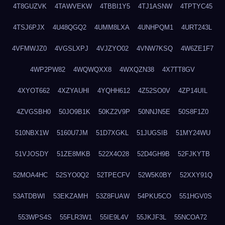
4T8GUZVK
4TAWVEKW
4TBBI1Y5
4TJ1ASNW
4TPTYC45
4TSJ6PJX
4U48QGQ2
4UMM8LXA
4UNHPQM1
4URT243L
4VFMWJZ0
4VGSLXPJ
4VJZYO02
4VNW7KSQ
4W6ZE1F7
4WP2PW82
4WQWQXX8
4WXQZN38
4X7TT8GV
4XYOT662
4XZYAUHI
4YQHH612
4Z52SO0V
4ZP14UIL
4ZVGSBH0
50JO9B1K
50KZ2V9P
50NNJN5E
50S8F1Z0
510NBX1W
5160U7JM
51D7XGKL
51JUGSIB
51MY24WU
51VJOSDY
51ZE8MKB
522X4O28
52D4GH9B
52FJKYTB
52MOA4HC
52SYO0Q2
52TPECFV
52W5K0BY
52XXY91Q
53ATDBWI
53EKZAMH
53Z8FUAW
54PKU5CO
551HGV0S
553WPS4S
55FLR3W1
55IE9L4V
55JKJF3L
55NCOA72