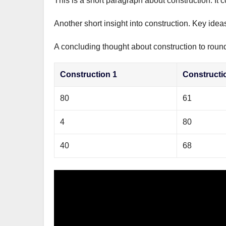
This is a short paragraph about construction. It 
р
m
l
а
Another short insight into construction. Key idea
a
в
s
A concluding thought about construction to round 
и
s
т
Construction 1
Constructi
n
ь
i
80
61
k
4
80
i
40
68