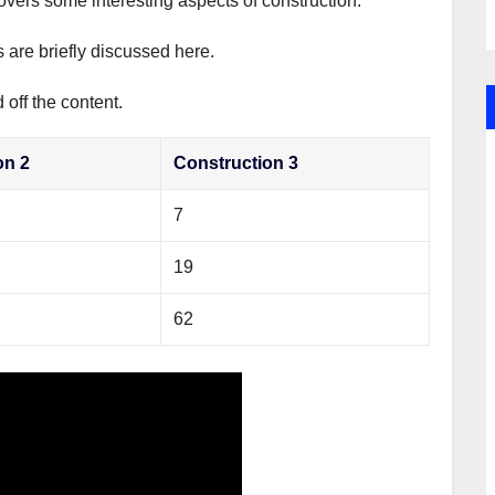
covers some interesting aspects of construction.
s are briefly discussed here.
off the content.
on 2
Construction 3
7
19
62