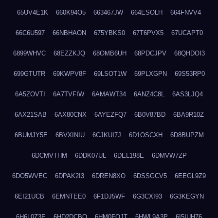
65UV4E1K
660K94O5
663467JW
664ESOLH
664FNVV4
66C6U597
66NBHAON
675YBKS0
67T6PVX5
67UCAPT0
6899WHVC
68EZZKJQ
68OMB6UH
68PDCJPV
68QHDOI3
699GTUTR
69KWPV8F
69LSOT1W
69PLXGPN
69S53RP0
6A5ZOVTI
6A7TVFIW
6AMAWT34
6ANZ4C8L
6AS3LJQ4
6AX21SAB
6AX80CNX
6AYEZFQ7
6B0V87BD
6BA9R10Z
6BUMJY5E
6BVXINIU
6CJKUI7J
6D1OSCXH
6D8BUPZM
6DCMVTHM
6DDK07UL
6DEL198E
6DMVW7ZP
6DO5WVEC
6DPAK2I3
6DREN8XO
6DSSGCV5
6EEGL9Z9
6EI21UCB
6EMNTEE0
6F1DJ5WF
6G3CXI93
6G3KEGYN
6H6L0Z3E
6HD2DCBO
6HM0FQJT
6HWL9A3P
6I5IUH76