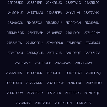
22RDZ3DD
22S5F4PR
22XXR3UO
232PTAJG
24AZ56D2
24MC44U0
24TJTMVU
24XS3FEV
24YV1LVI
252T7VNK
253A0XC6
254O5EQJ
258OBXAU
25JR0XCH
25Q8956U
25RMMEOD
26HTTV6H
26L0HESZ
270L4YOL
276UFPNM
27E8J3FW
27MKG0DU
27MNQPU0
27NBD68F
27O3D674
27VYT4KU
28SMQGU6
299T1G15
2A01R6QT
2AAYZL7V
2AFJGVZY
2ATPPOCH
2B2G3AW2
2BFZFCNW
2BKKV1H5
2BLDOOU6
2BRHOLRJ
2CKA0HWT
2CRELPQI
2CSOTXFR
2CVZ7WMG
2D26EBXW
2D942LRG
2DPSN680
2DU7LORM
2EZC76PR
2F53ZH8K
2FFJSSR3
2G789XQE
2G8M6D58
2HDT2UKH
2HLBXGGN
2HMC2F0V