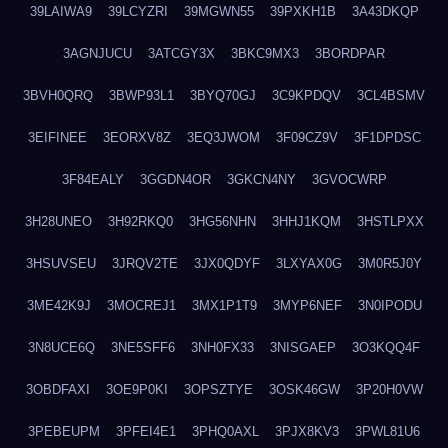
39LAIWA9
39LCYZRI
39MGWN55
39PXKH1B
3A43DKQP
3AGNJUCU
3ATCGY3X
3BKC9MX3
3BORDPAR
3BVH0QRQ
3BWP93L1
3BYQ70GJ
3C9KPDQV
3CL4BSMV
3EIFINEE
3EORXV8Z
3EQ3JWOM
3F09CZ9V
3F1DPDSC
3F84EALY
3GGDN4OR
3GKCN4NY
3GVOCWRP
3H28UNEO
3H92RKQ0
3HG56NHN
3HHJ1KQM
3HSTLPXX
3HSUVSEU
3JRQV2TE
3JX0QDYF
3LXYAX0G
3M0R5J0Y
3ME42K9J
3MOCREJ1
3MX1P1T9
3MYP6NEF
3N0IPODU
3N8UCE6Q
3NE5SFF6
3NH0FX33
3NISGAEP
3O3KQQ4F
3OBDFAXI
3OE9P0KI
3OPSZTYE
3OSK46GW
3P20H0VW
3PEBEUPM
3PFEI4E1
3PHQ0AXL
3PJX8KV3
3PWL81U6