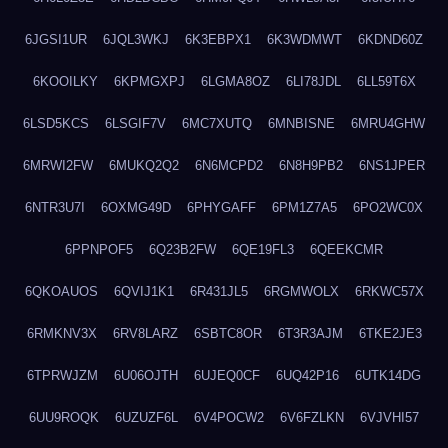
6JGSI1UR
6JQL3WKJ
6K3EBPX1
6K3WDMWT
6KDND60Z
6KOOILKY
6KPMGXPJ
6LGMA8OZ
6LI78JDL
6LL59T6X
6LSD5KCS
6LSGIF7V
6MC7XUTQ
6MNBISNE
6MRU4GHW
6MRWI2FW
6MUKQ2Q2
6N6MCPD2
6N8H9PB2
6NS1JPER
6NTR3U7I
6OXMG49D
6PHYGAFF
6PM1Z7A5
6PO2WC0X
6PPNPOF5
6Q23B2FW
6QE19FL3
6QEEKCMR
6QKOAUOS
6QVIJ1K1
6R431JL5
6RGMWOLX
6RKWC57X
6RMKNV3X
6RV8LARZ
6SBTC8OR
6T3R3AJM
6TKE2JE3
6TPRWJZM
6U06OJTH
6UJEQ0CF
6UQ42P16
6UTK14DG
6UU9ROQK
6UZUZF6L
6V4POCW2
6V6FZLKN
6VJVHI57