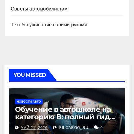
Советы автомобилистам
Техобслуживание своими руками
YOU MISSED
НОВОСТИ АВТО
Обучение в автошколе на
категорию В: полный гид
для будущих водителей
МАЙ 21, 2026
BILCARGO_RU
0