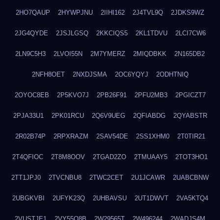
2HO7QAUP
2HYWPJNU
2IIHI162
2J4TVL9Q
2JDKS9WZ
2JG4QYDE
2JSJLGSQ
2KKCIQS5
2KL1TDVU
2LCI7CW6
2LN9C5H3
2LVOI55N
2M7YMERZ
2MIQDBKK
2N165DB2
2NFH8OET
2NXDJSMA
2OC6YQYJ
2ODHTNIQ
2OYOC8EB
2P5KVO7J
2PB26F91
2PFU2MB3
2PGICZT7
2PJA33U1
2PK01RCU
2Q6V9UEG
2QFIABDG
2QYABSTR
2R02B74P
2RPXRAZM
2SAV54DE
2SS1XHM0
2T0TIR21
2T4QFIOC
2T8M8OOV
2TGAD2ZO
2TMUAAY5
2TOT3HO1
2TT1JPJ0
2TVCNBU8
2TWC2CET
2U1JCAWR
2UABCBNW
2UBGKVBI
2UFYK23Q
2UHBAVSU
2UT1DWVT
2VA5KTQ4
2VUSTJE1
2VY55Q8B
2W29565T
2W496244
2WADJS4M