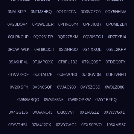
0NALSI2P
0NFM8HBQ
0O1D2CFA
0O3VCZC0
0OY5HHNM
0P2UDQV4
0P3WEUER
0PHNO5Y4
0PPJIUB7
0PUMEZB4
0QLRKCUP
0QO261FR
0QR27BKM
0QV0STGJ
0R7FXEI4
0RCWTWLK
0RH9C3CH
0S284R8O
0S4IXXQE
0S9E2KPP
0SA9HP4L
0T1MPQXC
0T8PUJB2
0T9LQ0SF
0TDEQ0TY
0TWV72OF
0U01AD7B
0U56W7B0
0UDKWD5I
0UELVNFD
0V2IXSF4
0V3N6SQF
0VJAC930
0VY5ZG3D
0W3LZD86
0W58MBQO
0W5D86N5
0W8SOPXW
0WY1BFPQ
0X4GG1J6
0XAANC43
0XI05VVT
0XLR0SZZ
0XW3VGXD
0ZAVTHSI
0ZM4J2CX
0ZVYGAG2
0ZXS0PVO
105XMS37