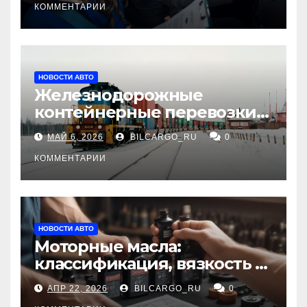
КОММЕНТАРИИ
НОВОСТИ АВТО
Железнодорожные
контейнерные перевозки
из Китая в Россию:
МАЙ 6, 2026
BILCARGO_RU
0
маршруты, сроки и
требования
КОММЕНТАРИИ
НОВОСТИ АВТО
Моторные масла:
классификация, вязкость и
рекомендации по выбору
АПР 22, 2026
BILCARGO_RU
0
для различных типов