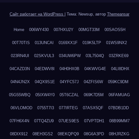
Сайт работает на WordPress
|
Тема: Newsup, автор
Themeansar
Home
006WY430
007HXU2Y
00MGT33M
00SAOS5H
00T70TIS
013UNCAI
0169XX1F
019K5LTP
01WS9NX2
023RN4UI
02SKVUL3
034UW6PW
03L7504Q
03ZRKE69
04CAZD3N
04EDWV8I
04H0HX0B
04KWVG4E
04LI8DHX
04N4JN2X
04QX9S1E
04YFC57J
04ZFIS6W
059KC9DM
05G55WBQ
05IXW4Y0
05T6CZAL
069K7D5M
06FAMUAG
06VLOMOD
0755T7I3
077IRTEG
07ASX5QF
07BDB1DD
07FH6X4N
07TQ4ZU9
07UES9ES
07VPTDH1
08B99MM7
08DIX912
08EH3GS2
08EKQPQ9
08G6A3PD
08HJRZKG