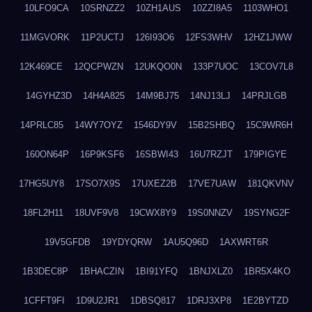
10LFO9CA
10SRNZZ2
10ZH1AUS
10ZZI8A5
1103WHO1
11MGVORK
11P2UCTJ
126I93O6
12FS3WHV
12HZ1JWW
12K469CE
12QCPWZN
12UKQO0N
133P7UOC
13COV7L8
14GYHZ3D
14H4A825
14M9BJ75
14NJ13LJ
14PRJLGB
14PRLC85
14WY7OYZ
1546DY9V
15B2SHBQ
15C9WR6H
160ON64P
16P9KSF6
16SBWI43
16U7RZJT
179PIGYE
17HG5UY8
17SO7X9S
17UXEZ2B
17VE7UAW
181QKVNV
18FL2H11
18UVF9V8
19CWX8Y9
19S0NNZV
19SYNG2F
19V5GFDB
19YDYQRW
1AU5Q96D
1AXWRT6R
1B3DEC8P
1BHACZIN
1BI91YFQ
1BNJXLZ0
1BR5X4KO
1CFFT9FI
1D9U2JR1
1DBSQ817
1DRJ3XP8
1E2BYTZD