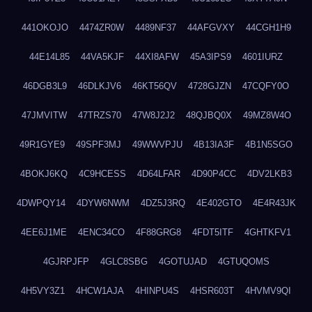
441OKOJO
4474ZR0W
4489NF37
44AFGVXY
44CGH1H9
44E14L85
44VA5KJF
44XI8AFW
45A3IPS9
4601IURZ
46DGB3L9
46DLKJV6
46KT56QV
4728GJZN
47CQFY0O
47JMVITW
47TRZS70
47W8J2J2
48QJBQ0X
49MZ8W4O
49R1GYE9
49SPF3MJ
49WWVPJU
4B13IA3F
4B1N5SGO
4BOKJ6KQ
4C9HCESS
4D64LFAR
4D90P4CC
4DV2LKB3
4DWPQY14
4DYW6NWM
4DZ5J3RQ
4E402GTO
4E4R43JK
4EE6J1ME
4ENC34CO
4F88GRG8
4FDT5ITF
4GHTKFV1
4GJRPJFP
4GLC8SBG
4GOTUJAD
4GTUQOMS
4H5VY3Z1
4HCW1AJA
4HINPU4S
4HSR603T
4HVMV9QI