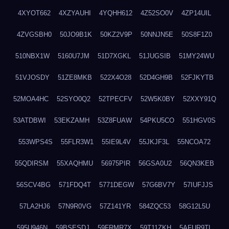
4XYOT662
4XZYAUHI
4YQHH612
4Z52SO0V
4ZP14UIL
4ZVGSBH0
50JO9B1K
50KZ2V9P
50NNJN5E
50S8F1Z0
510NBX1W
5160U7JM
51D7XGKL
51JUGSIB
51MY24WU
51VJOSDY
51ZE8MKB
522X4O28
52D4GH9B
52FJKYTB
52MOA4HC
52SYO0Q2
52TPECFV
52W5K0BY
52XXY91Q
53ATDBWI
53EKZAMH
53Z8FUAW
54PKU5CO
551HGV0S
553WPS4S
55FLR3W1
55IE9L4V
55JKJF3L
55NCOA72
55QDIRSM
55XAQHMU
56975PIR
56GSA0U2
56QN3KEB
56SCV4BG
571FDQ4T
5771DEGW
57G6BV7Y
57IUFJJS
57LA2HJ6
57N9R0VG
57Z141YR
584ZQC53
58G12L5U
595U946N
59BSESDJ
59FRMR7X
59T11ZKH
5AFUR9TL