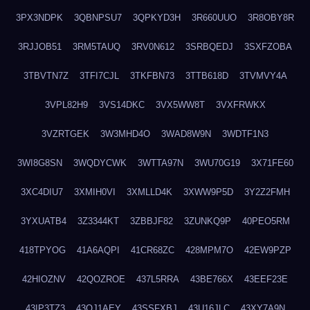
3PX3NDPK
3QBNPSU7
3QPKYD3H
3R660UUO
3R8OBY8R
3RJJOB51
3RM5TAUQ
3RV0N612
3SRBQEDJ
3SXFZOBA
3TBVTN7Z
3TFI7CJL
3TKFBN73
3TTB618D
3TVMVY4A
3VPL82H9
3VS14DKC
3VX5WW8T
3VXFRWKX
3VZRTGEK
3W3MHD4O
3WAD8W9N
3WDTF1N3
3WI8G8SN
3WQDYCWK
3WTTA97N
3WU70G19
3X71FE60
3XC4DIU7
3XMIH0VI
3XMLLD4K
3XWW9P5D
3Y2Z2FMH
3YXUATB4
3Z3344KT
3ZBBJF82
3ZUNKQ9P
40PEO5RM
418TPYOG
41A6AQPI
41CR68ZC
428MPM7O
42EW9PZP
42HIOZNV
42QOZROE
437L5RRA
43BE766X
43EEF23E
43IP3TZ3
43OJ1AEY
43SSFXBJ
43U16JLC
43XY7A9N