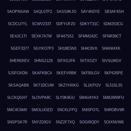
5AOPNSAW
5AQL07P2
5ASS9KJO
5AY4N3YE
5B3AF4SH
5CDCU7YL
5CWV233T
5DFYUFZ0
5DKYT31C
5DM253CG
5E4JC1TI
5EXK7A7W
5F447S51
5FMM242C
5FNR39CT
5GEF3377
5GYKO7P3
5H18E5N3
5H4C8VII
5HANI4XK
5HER0XEV
5HNS21Z8
5IFXGJFK
5IITXOZY
5IVSLWGV
5J5FOXDN
5KAFKBC4
5KEFVRBK
5KFBILGV
5KP635PE
5KSAQAB8
5KT1DCUW
5KZYHXKG
5L1KPI2V
5L515L3S
5LCKQGH7
5LOVPA8C
5LY0K9GU
5M4U4YA3
5M8JMWFU
5MC4C6M0
5MOLUGED
5NCKLFPQ
5NI5PO7L
5NROBV9R
5NSPSK7R
5NYZ03GV
5NZ2F7XQ
5OGIRQDY
5OIXNVW6