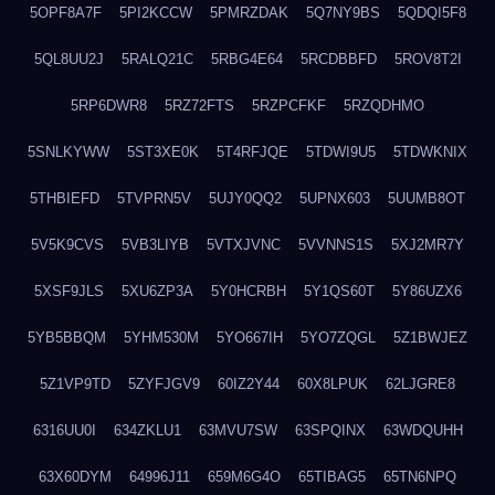
5OPF8A7F
5PI2KCCW
5PMRZDAK
5Q7NY9BS
5QDQI5F8
5QL8UU2J
5RALQ21C
5RBG4E64
5RCDBBFD
5ROV8T2I
5RP6DWR8
5RZ72FTS
5RZPCFKF
5RZQDHMO
5SNLKYWW
5ST3XE0K
5T4RFJQE
5TDWI9U5
5TDWKNIX
5THBIEFD
5TVPRN5V
5UJY0QQ2
5UPNX603
5UUMB8OT
5V5K9CVS
5VB3LIYB
5VTXJVNC
5VVNNS1S
5XJ2MR7Y
5XSF9JLS
5XU6ZP3A
5Y0HCRBH
5Y1QS60T
5Y86UZX6
5YB5BBQM
5YHM530M
5YO667IH
5YO7ZQGL
5Z1BWJEZ
5Z1VP9TD
5ZYFJGV9
60IZ2Y44
60X8LPUK
62LJGRE8
6316UU0I
634ZKLU1
63MVU7SW
63SPQINX
63WDQUHH
63X60DYM
64996J11
659M6G4O
65TIBAG5
65TN6NPQ