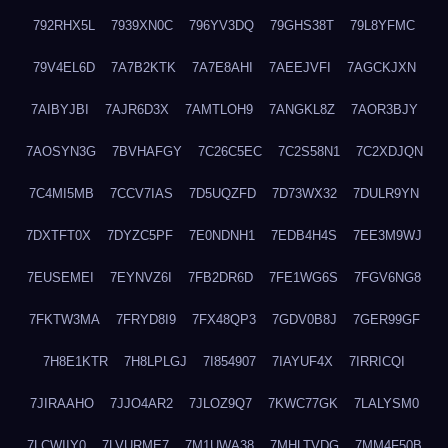
792RHX5L
7939XN0C
796YV3DQ
79GHS38T
79L8YFMC
79V4EL6D
7A7B2KTK
7A7E8AHI
7AEEJVFI
7AGCKJXN
7AIBYJBI
7AJR6D3X
7AMTLOH9
7ANGKL8Z
7AOR3BJY
7AOSYN3G
7BVHAFGY
7C26C5EC
7C2S58N1
7C2XDJQN
7C4MI5MB
7CCV7IAS
7D5UQZFD
7D73WX32
7DULR9YN
7DXTFT0X
7DYZC5PF
7E0NDNH1
7EDB4H4S
7EE3M9WJ
7EUSEMEI
7EYNVZ6I
7FB2DR6D
7FE1WG6S
7FGV6NG8
7FKTW3MA
7FRYD8I9
7FX48QP3
7GDV0B8J
7GER99GF
7H8E1KTR
7H8LPLGJ
7I854907
7IAYUF4X
7IRRICQI
7JIRAAHO
7JJO4AR2
7JLOZ9Q7
7KWC77GK
7LALYSM0
7LCWIIY0
7LVURME7
7M1UWA38
7MHLTVDG
7MM4F50B