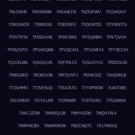
7NL020H5
7NS5N00M
7NSA9LFN
7NZIGFWV
7O15HQUY
7O6U1WZR
7O89DJ0L
7OB253FZ
7ODLM7D2
7OY8DOTS
7P5VTP24
7PDDGXNL
7PDF28N1
7PISQHBH
7PKT2VUV
7PN5ZVPO
7PS4XQMK
7PVQC4XL
7PVZ4BY4
7PY3EC1H
7Q1VZL8M
7QAQLLVB
7QP7DLC5
7QSLGYCU
7R0ZOLUX
7R9IGDKD
7ROB1V3K
7RPZVSPJ
7RX9CIDZ
7SH2DRLB
7T1IUHHO
7T3VE5UQ
7TKA257G
7TYDPROM
7UA3TIBE
7ULOHB33
7UTVLU59
7V2MI6BF
7V37GO5C
7V513WU4
7VACJZDW
7WHDQ1JB
7WHY4Z0N
7WQXY6L4
7WRFNCB0
7WWR3W39
7WZCNQ7C
7X1TM5XQ