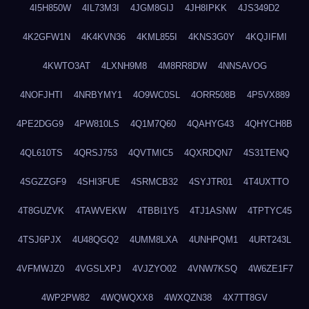
4I5H850W
4IL73M3I
4JGM8GIJ
4JH8IPKK
4JS349D2
4K2GFW1N
4K4KVN36
4KML855I
4KNS3G0Y
4KQJIFMI
4KWTO3AT
4LXNH9M8
4M8RR8DW
4NNSAVOG
4NOFJHTI
4NRBYMY1
4O9WC0SL
4ORR508B
4P5VX889
4PE2DGG9
4PW810LS
4Q1M7Q60
4QAHYG43
4QHYCH8B
4QL610TS
4QRSJ753
4QVTMIC5
4QXRDQN7
4S31TENQ
4SGZZGF9
4SHI3FUE
4SRMCB32
4SYJTR01
4T4UXTTO
4T8GUZVK
4TAWVEKW
4TBBI1Y5
4TJ1ASNW
4TPTYC45
4TSJ6PJX
4U48QGQ2
4UMM8LXA
4UNHPQM1
4URT243L
4VFMWJZ0
4VGSLXPJ
4VJZYO02
4VNW7KSQ
4W6ZE1F7
4WP2PW82
4WQWQXX8
4WXQZN38
4X7TT8GV