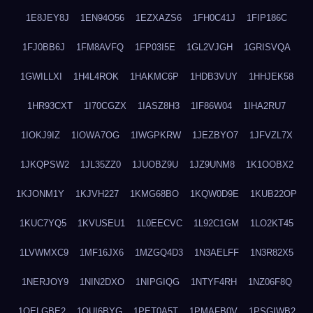
1E8JEY8J
1EN94O56
1EZXAZS6
1FH0C41J
1FIP186C
1FJ0BB6J
1FM8AVFQ
1FP03I5E
1GL2VJGH
1GRISVQA
1GWILLXI
1H4L4ROK
1HAKMC6P
1HDB3VUY
1HHJEK58
1HR93CXT
1I70CGZX
1IASZ8H3
1IF86W04
1IHA2RU7
1IOKJ9IZ
1IOWA7OG
1IWGPKRW
1JEZBYO7
1JFVZL7X
1JKQPSW2
1JL35ZZ0
1JUOBZ9U
1JZ9UNM8
1K1OOBX2
1KJONM1Y
1KJVH227
1KMG68BO
1KQW0D9E
1KUB22OP
1KUC7YQ5
1KVUSEU1
1L0EECVC
1L92C1GM
1LO2KT45
1LVWMXC9
1MF16JX6
1MZGQ4D3
1N3AELFF
1N3R82X5
1NERJOY9
1NIN2DXO
1NIPGIQG
1NTYF4RH
1NZ06F8Q
1OELGBE2
1OUI6BYG
1PET0A5T
1PMAFB0V
1PSGIWB2