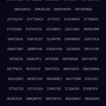
2WGUIKKG
2WK2EL88
2WNPNKRH
2WV0ZHMD
2X7CQ1SY
2XYTJWGS
2Y7I1IC2
2YKK8NSK
2YT95AO1
2YV3O361
2YXVOCOL
2Z2JNBKZ
2ZAJL9NV
30D5VUM9
30W729OG
31BVSCBT
31L8FP95
31M0MR2X
32AT2VLN
32MATDBP
336RPFHA
33ANXYRH
33CR504T
33DY1V30
33T04ZZ0
3404O7P1
3478760D
34F92RUM
34HYUF3N
34Y7PBO1
357AGF1F
35AF37G3
35HVS0VG
35MJZMAN
35O1QNFZ
36HUTLDS
36NU8MEJ
36U7Y0NR
376J215Y
377SG7JD
37CVGS0S
37IHO75D
37JQKID8
37X9FZP9
38J0SXQX
38NQ9PDV
38O70PCO
38QUD9KX
39D3U3A0