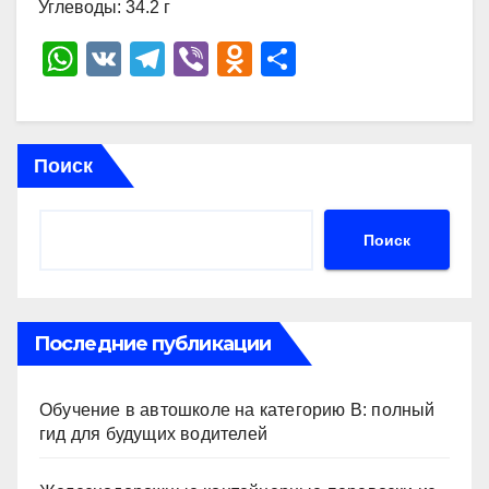
Углеводы: 34.2 г
W
V
T
Vi
O
О
h
K
el
b
d
тп
at
e
er
n
р
s
gr
o
а
Поиск
A
a
kl
в
p
m
a
и
Поиск
p
ss
ть
ni
ki
Последние публикации
Обучение в автошколе на категорию В: полный
гид для будущих водителей