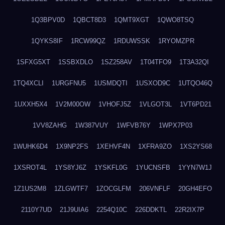
1Q3BPV0D
1QBCT8D3
1QMT9XGT
1QWO8TSQ
1QYKS8IF
1RCW99QZ
1RDUWSSK
1RYOMZPR
1SFXG5XT
1SSBXDLO
1SZ258AV
1T04TFO9
1T3A32QI
1TQ4XCLI
1URGFNU5
1USMDQTI
1USXOD9C
1UTQO46Q
1UXXH5X4
1V2M00OW
1VHOFJ5Z
1VLGOT3L
1VT6PD21
1VV8ZAHG
1W387VUY
1WFVB76Y
1WPX7P03
1WUHK6D4
1X9NP2FS
1XEHVF4N
1XFRA9ZO
1XS2YS68
1XSROT4L
1YS8YJ6Z
1YSKFL0G
1YUCNSFB
1YYN7W1J
1Z1US2M8
1ZLGWTF7
1ZOCGLFM
206VNFLF
20GH4EFO
2110Y7UD
21J9UIA6
2254Q10C
226DDKTL
22R2IX7P