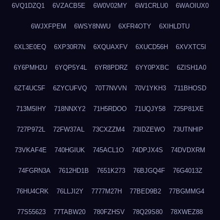
6VQ1DZQ1
6VZACB5E
6W0V02MY
6W1CRLU0
6WAOIUX0
6WJXFPEM
6WSY8NWU
6XFR4OTY
6XIHLDTU
6XL3E0EQ
6XP30R7N
6XQUAXFV
6XUCD56H
6XVXTC5I
6Y6PMH2U
6YQP5Y4L
6YR8PDRZ
6YY0PXBC
6ZISH1A0
6ZT4UC5F
6ZYCUFVQ
70T7NVVN
70V1YKH3
711BHOSD
713M5IHY
718NNXY2
71H5RDOO
71UQJY58
725P81XE
727P972L
72FW37AL
73CXZZM4
73IDZEWO
73UTNHIP
73VKAF4E
740HGIUK
745ACL1O
74DPJX4S
74DVDXRM
74FGRN3A
7612HD1B
7651K273
76BJGQ4F
76G4013Z
76HU4CRK
76LLJI2Y
7777M27H
77BED9B2
77BGMMG4
77S55623
77TABW20
780FZHSV
78Q29S80
78XWEZ88