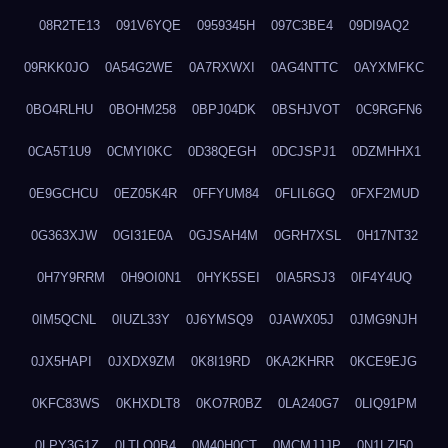
08R2TE13
091V6YQE
0959345H
097C3BE4
09DI9AQ2
09RKK0JO
0A54G2WE
0A7RXWXI
0AG4NTTC
0AYXMFKC
0BO4RLHU
0BOHM258
0BPJ04DK
0BSHJVOT
0C9RGFN6
0CA5T1U9
0CMYI0KC
0D38QEGH
0DCJSPJ1
0DZMHHX1
0E9GCHCU
0EZ05K4R
0FFYUM84
0FLIL6GQ
0FXF2MUD
0G363XJW
0GI31E0A
0GJSAH4M
0GRH7XSL
0H17NT32
0H7Y9RRM
0H9OI0N1
0HYK5SEI
0IA5RSJ3
0IF4Y4UQ
0IM5QCNL
0IUZL33Y
0J6YMSQ9
0JAWX05J
0JMG9NJH
0JX5HAPI
0JXDX9ZM
0K8I19RD
0KA2KHRR
0KCE9EJG
0KFC83WS
0KHXDLT8
0KO7R0BZ
0LA240G7
0LIQ91PM
0LPY3G1Z
0LTLQ0B4
0M40H0CT
0MCMJJJP
0N1LZI50