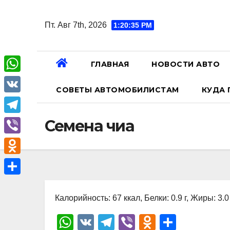
Перейти
к
Пт. Авг 7th, 2026
1:20:36 PM
содержанию
ГЛАВНАЯ
НОВОСТИ АВТО
W
СОВЕТЫ АВТОМОБИЛИСТАМ
КУДА 
h
V
a
K
T
Семена чиа
t
e
V
s
l
i
A
O
e
b
p
d
О
g
e
p
n
Калорийность: 67 ккал, Белки: 0.9 г, Жиры: 3.0 
т
r
r
o
п
W
V
T
Vi
O
О
a
k