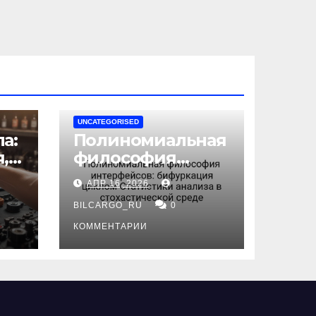
UNCATEGORISED
а:
Полиномиальная
,
философия
интерфейсов:
АПР 16, 2026
бифуркация
циклом
BILCARGO_RU
0
ов
Статистики
КОММЕНТАРИИ
анализа в
стохастической
среде