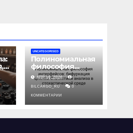
UNCATEGORISED
а:
Полиномиальная
,
философия
интерфейсов:
АПР 16, 2026
бифуркация
циклом
BILCARGO_RU
0
ов
Статистики
КОММЕНТАРИИ
анализа в
стохастической
среде