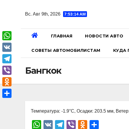
Перейти
к
Вс. Авг 9th, 2026
7:53:15 AM
содержанию
ГЛАВНАЯ
НОВОСТИ АВТО
W
СОВЕТЫ АВТОМОБИЛИСТАМ
КУДА 
h
V
a
K
T
Бангкок
t
e
V
s
l
i
A
O
e
b
p
d
О
g
e
p
n
Температура: -1.9°C, Осадки: 203.5 мм, Ветер
т
r
r
o
п
W
V
T
Vi
O
О
a
k