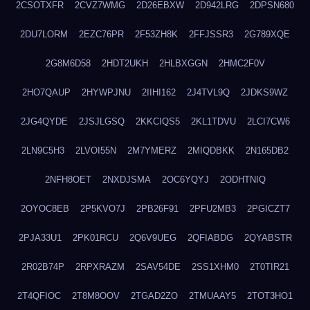
2CSOTXFR
2CVZ7WMG
2D26EBXW
2D942LRG
2DPSN680
2DU7LORM
2EZC76PR
2F53ZH8K
2FFJSSR3
2G789XQE
2G8M6D58
2HDT2UKH
2HLBXGGN
2HMC2F0V
2HO7QAUP
2HYWPJNU
2IIHI162
2J4TVL9Q
2JDKS9WZ
2JG4QYDE
2JSJLGSQ
2KKCIQS5
2KL1TDVU
2LCI7CW6
2LN9C5H3
2LVOI55N
2M7YMERZ
2MIQDBKK
2N165DB2
2NFH8OET
2NXDJSMA
2OC6YQYJ
2ODHTNIQ
2OYOC8EB
2P5KVO7J
2PB26F91
2PFU2MB3
2PGICZT7
2PJA33U1
2PK01RCU
2Q6V9UEG
2QFIABDG
2QYABSTR
2R02B74P
2RPXRAZM
2SAV54DE
2SS1XHM0
2T0TIR21
2T4QFIOC
2T8M8OOV
2TGAD2ZO
2TMUAAY5
2TOT3HO1