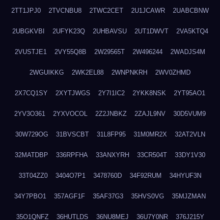
2TT1JPJ0
2TVCNBU8
2TWC2CET
2U1JCAWR
2UABCBNW
2UBGKVBI
2UFYK23Q
2UHBAVSU
2UT1DWVT
2VA5KTQ4
2VUSTJE1
2VY55Q8B
2W29565T
2W496244
2WADJS4M
2WGUIKKG
2WK2EL88
2WNPNKRH
2WV0ZHMD
2X7CQ1SY
2XYTJWGS
2Y7I1IC2
2YKK8NSK
2YT95AO1
2YV3O361
2YXVOCOL
2Z2JNBKZ
2ZAJL9NV
30D5VUM9
30W729OG
31BVSCBT
31L8FP95
31M0MR2X
32AT2VLN
32MATDBP
336RPFHA
33ANXYRH
33CR504T
33DY1V30
33T04ZZ0
3404O7P1
3478760D
34F92RUM
34HYUF3N
34Y7PBO1
357AGF1F
35AF37G3
35HVS0VG
35MJZMAN
35O1QNFZ
36HUTLDS
36NU8MEJ
36U7Y0NR
376J215Y