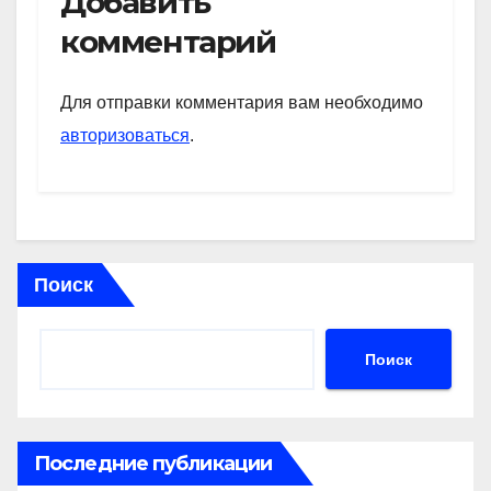
Добавить
s
gr
o
а
комментарий
A
a
kl
в
p
m
a
и
Для отправки комментария вам необходимо
p
ss
ть
авторизоваться
.
ni
ki
Поиск
Поиск
Последние публикации