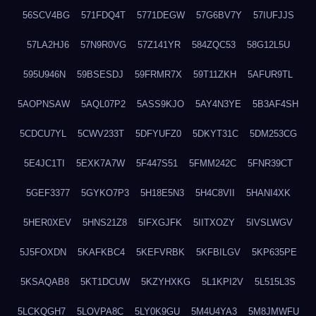
56SCV4BG
571FDQ4T
5771DEGW
57G6BV7Y
57IUFJJS
57LA2HJ6
57N9R0VG
57Z141YR
584ZQC53
58G12L5U
595U946N
59BSESDJ
59FRMR7X
59T11ZKH
5AFUR9TL
5AOPNSAW
5AQL07P2
5ASS9KJO
5AY4N3YE
5B3AF4SH
5CDCU7YL
5CWV233T
5DFYUFZ0
5DKYT31C
5DM253CG
5E4JC1TI
5EXK7A7W
5F447S51
5FMM242C
5FNR39CT
5GEF3377
5GYKO7P3
5H18E5N3
5H4C8VII
5HANI4XK
5HER0XEV
5HNS21Z8
5IFXGJFK
5IITXOZY
5IVSLWGV
5J5FOXDN
5KAFKBC4
5KEFVRBK
5KFBILGV
5KP635PE
5KSAQAB8
5KT1DCUW
5KZYHXKG
5L1KPI2V
5L515L3S
5LCKQGH7
5LOVPA8C
5LY0K9GU
5M4U4YA3
5M8JMWFU