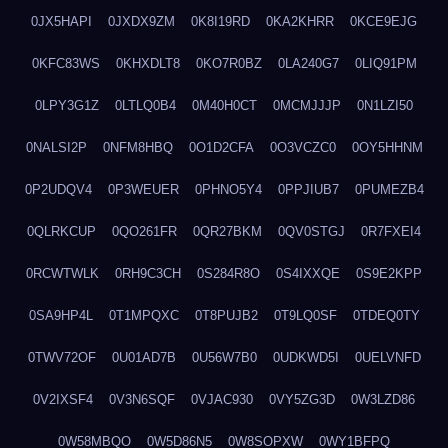
0JX5HAPI
0JXDX9ZM
0K8I19RD
0KA2KHRR
0KCE9EJG
0KFC83WS
0KHXDLT8
0KO7R0BZ
0LA240G7
0LIQ91PM
0LPY3G1Z
0LTLQ0B4
0M40H0CT
0MCMJJJP
0N1LZI50
0NALSI2P
0NFM8HBQ
0O1D2CFA
0O3VCZC0
0OY5HHNM
0P2UDQV4
0P3WEUER
0PHNO5Y4
0PPJIUB7
0PUMEZB4
0QLRKCUP
0QO261FR
0QR27BKM
0QV0STGJ
0R7FXEI4
0RCWTWLK
0RH9C3CH
0S284R8O
0S4IXXQE
0S9E2KPP
0SA9HP4L
0T1MPQXC
0T8PUJB2
0T9LQ0SF
0TDEQ0TY
0TWV72OF
0U01AD7B
0U56W7B0
0UDKWD5I
0UELVNFD
0V2IXSF4
0V3N6SQF
0VJAC930
0VY5ZG3D
0W3LZD86
0W58MBQO
0W5D86N5
0W8SOPXW
0WY1BFPQ