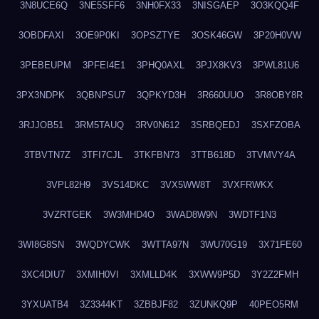
3N8UCE6Q
3NE5SFF6
3NH0FX33
3NISGAEP
3O3KQQ4F
3OBDFAXI
3OE9P0KI
3OPSZTYE
3OSK46GW
3P20H0VW
3PEBEUPM
3PFEI4E1
3PHQ0AXL
3PJX8KV3
3PWL81U6
3PX3NDPK
3QBNPSU7
3QPKYD3H
3R660UUO
3R8OBY8R
3RJJOB51
3RM5TAUQ
3RV0N612
3SRBQEDJ
3SXFZOBA
3TBVTN7Z
3TFI7CJL
3TKFBN73
3TTB618D
3TVMVY4A
3VPL82H9
3VS14DKC
3VX5WW8T
3VXFRWKX
3VZRTGEK
3W3MHD4O
3WAD8W9N
3WDTF1N3
3WI8G8SN
3WQDYCWK
3WTTA97N
3WU70G19
3X71FE60
3XC4DIU7
3XMIH0VI
3XMLLD4K
3XWW9P5D
3Y2Z2FMH
3YXUATB4
3Z3344KT
3ZBBJF82
3ZUNKQ9P
40PEO5RM