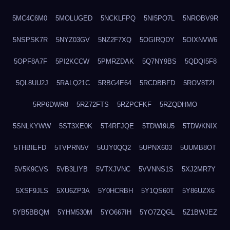
5MC4C6M0
5MOLUGED
5NCKLFPQ
5NI5PO7L
5NROBV9R
5NSPSK7R
5NYZ03GV
5NZ2F7XQ
5OGIRQDY
5OIXNVW6
5OPF8A7F
5PI2KCCW
5PMRZDAK
5Q7NY9BS
5QDQI5F8
5QL8UU2J
5RALQ21C
5RBG4E64
5RCDBBFD
5ROV8T2I
5RP6DWR8
5RZ72FTS
5RZPCFKF
5RZQDHMO
5SNLKYWW
5ST3XE0K
5T4RFJQE
5TDWI9U5
5TDWKNIX
5THBIEFD
5TVPRN5V
5UJY0QQ2
5UPNX603
5UUMB8OT
5V5K9CVS
5VB3LIYB
5VTXJVNC
5VVNNS1S
5XJ2MR7Y
5XSF9JLS
5XU6ZP3A
5Y0HCRBH
5Y1QS60T
5Y86UZX6
5YB5BBQM
5YHM530M
5YO667IH
5YO7ZQGL
5Z1BWJEZ