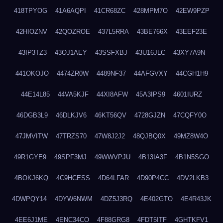
418TPYOG
41A6AQPI
41CR68ZC
428MPM7O
42EW9PZP
42HIOZNV
42QOZROE
437L5RRA
43BE766X
43EEF23E
43IP3TZ3
43OJ1AEY
43SSFXBJ
43U16JLC
43XY7A9N
441OKOJO
4474ZR0W
4489NF37
44AFGVXY
44CGH1H9
44E14L85
44VA5KJF
44XI8AFW
45A3IPS9
4601IURZ
46DGB3L9
46DLKJV6
46KT56QV
4728GJZN
47CQFY0O
47JMVITW
47TRZS70
47W8J2J2
48QJBQ0X
49MZ8W4O
49R1GYE9
49SPF3MJ
49WWVPJU
4B13IA3F
4B1N5SGO
4BOKJ6KQ
4C9HCESS
4D64LFAR
4D90P4CC
4DV2LKB3
4DWPQY14
4DYW6NWM
4DZ5J3RQ
4E402GTO
4E4R43JK
4EE6J1ME
4ENC34CO
4F88GRG8
4FDT5ITF
4GHTKFV1