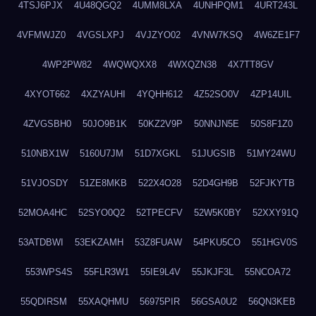
4TSJ6PJX
4U48QGQ2
4UMM8LXA
4UNHPQM1
4URT243L
4VFMWJZ0
4VGSLXPJ
4VJZYO02
4VNW7KSQ
4W6ZE1F7
4WP2PW82
4WQWQXX8
4WXQZN38
4X7TT8GV
4XYOT662
4XZYAUHI
4YQHH612
4Z52SO0V
4ZP14UIL
4ZVGSBH0
50JO9B1K
50KZ2V9P
50NNJN5E
50S8F1Z0
510NBX1W
5160U7JM
51D7XGKL
51JUGSIB
51MY24WU
51VJOSDY
51ZE8MKB
522X4O28
52D4GH9B
52FJKYTB
52MOA4HC
52SYO0Q2
52TPECFV
52W5K0BY
52XXY91Q
53ATDBWI
53EKZAMH
53Z8FUAW
54PKU5CO
551HGV0S
553WPS4S
55FLR3W1
55IE9L4V
55JKJF3L
55NCOA72
55QDIRSM
55XAQHMU
56975PIR
56GSA0U2
56QN3KEB