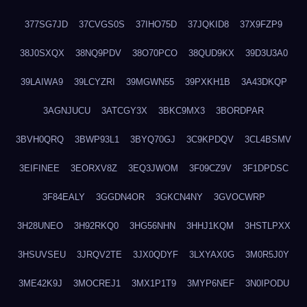
377SG7JD
37CVGS0S
37IHO75D
37JQKID8
37X9FZP9
38J0SXQX
38NQ9PDV
38O70PCO
38QUD9KX
39D3U3A0
39LAIWA9
39LCYZRI
39MGWN55
39PXKH1B
3A43DKQP
3AGNJUCU
3ATCGY3X
3BKC9MX3
3BORDPAR
3BVH0QRQ
3BWP93L1
3BYQ70GJ
3C9KPDQV
3CL4BSMV
3EIFINEE
3EORXV8Z
3EQ3JWOM
3F09CZ9V
3F1DPDSC
3F84EALY
3GGDN4OR
3GKCN4NY
3GVOCWRP
3H28UNEO
3H92RKQ0
3HG56NHN
3HHJ1KQM
3HSTLPXX
3HSUVSEU
3JRQV2TE
3JX0QDYF
3LXYAX0G
3M0R5J0Y
3ME42K9J
3MOCREJ1
3MX1P1T9
3MYP6NEF
3N0IPODU