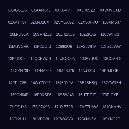
0X4GG1J6
0XAANC43
0XI05VVT
0XLR0SZZ
0XW3VGXD
0ZAVTHSI
0ZM4J2CX
0ZVYGAG2
0ZXS0PVO
105XMS37
10LFO9CA
10SRNZZ2
10ZH1AUS
10ZZI8A5
1103WHO1
11MGVORK
11P2UCTJ
126I93O6
12FS3WHV
12HZ1JWW
12K469CE
12QCPWZN
12UKQO0N
133P7UOC
13COV7L8
14GYHZ3D
14H4A825
14M9BJ75
14NJ13LJ
14PRJLGB
14PRLC85
14WY7OYZ
1546DY9V
15B2SHBQ
15C9WR6H
160ON64P
16P9KSF6
16SBWI43
16U7RZJT
179PIGYE
17HG5UY8
17SO7X9S
17UXEZ2B
17VE7UAW
181QKVNV
18FL2H11
18UVF9V8
19CWX8Y9
19S0NNZV
19SYNG2F