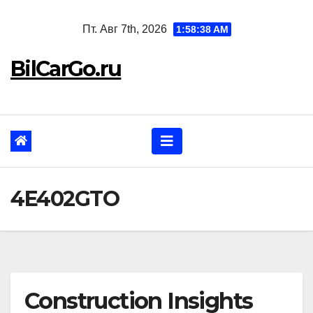
Перейти
Пт. Авг 7th, 2026
1:58:39 AM
к
содержанию
BilCarGo.ru
4E402GTO
Construction Insights