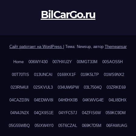
BilCarGo.ru
Сайт работает на WordPress
|
Тема: Newsup, автор
Themeansar
Home
006WY430
007HXU2Y
00MGT33M
00SAOS5H
00T70TIS
013UNCAI
0169XX1F
019K5LTP
01WS9NX2
023RN4UI
02SKVUL3
034UW6PW
03L7504Q
03ZRKE69
04CAZD3N
04EDWV8I
04H0HX0B
04KWVG4E
04LI8DHX
04N4JN2X
04QX9S1E
04YFC57J
04ZFIS6W
059KC9DM
05G55WBQ
05IXW4Y0
05T6CZAL
069K7D5M
06FAMUAG