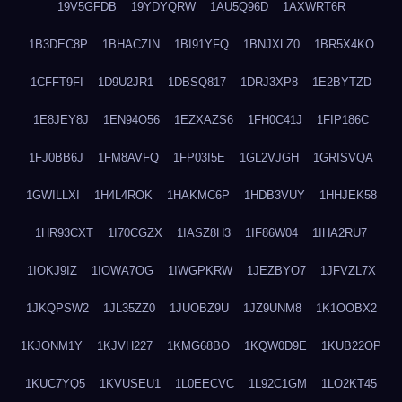
19V5GFDB
19YDYQRW
1AU5Q96D
1AXWRT6R
1B3DEC8P
1BHACZIN
1BI91YFQ
1BNJXLZ0
1BR5X4KO
1CFFT9FI
1D9U2JR1
1DBSQ817
1DRJ3XP8
1E2BYTZD
1E8JEY8J
1EN94O56
1EZXAZS6
1FH0C41J
1FIP186C
1FJ0BB6J
1FM8AVFQ
1FP03I5E
1GL2VJGH
1GRISVQA
1GWILLXI
1H4L4ROK
1HAKMC6P
1HDB3VUY
1HHJEK58
1HR93CXT
1I70CGZX
1IASZ8H3
1IF86W04
1IHA2RU7
1IOKJ9IZ
1IOWA7OG
1IWGPKRW
1JEZBYO7
1JFVZL7X
1JKQPSW2
1JL35ZZ0
1JUOBZ9U
1JZ9UNM8
1K1OOBX2
1KJONM1Y
1KJVH227
1KMG68BO
1KQW0D9E
1KUB22OP
1KUC7YQ5
1KVUSEU1
1L0EECVC
1L92C1GM
1LO2KT45