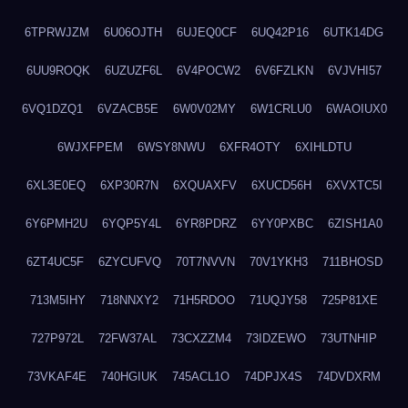
6TPRWJZM
6U06OJTH
6UJEQ0CF
6UQ42P16
6UTK14DG
6UU9ROQK
6UZUZF6L
6V4POCW2
6V6FZLKN
6VJVHI57
6VQ1DZQ1
6VZACB5E
6W0V02MY
6W1CRLU0
6WAOIUX0
6WJXFPEM
6WSY8NWU
6XFR4OTY
6XIHLDTU
6XL3E0EQ
6XP30R7N
6XQUAXFV
6XUCD56H
6XVXTC5I
6Y6PMH2U
6YQP5Y4L
6YR8PDRZ
6YY0PXBC
6ZISH1A0
6ZT4UC5F
6ZYCUFVQ
70T7NVVN
70V1YKH3
711BHOSD
713M5IHY
718NNXY2
71H5RDOO
71UQJY58
725P81XE
727P972L
72FW37AL
73CXZZM4
73IDZEWO
73UTNHIP
73VKAF4E
740HGIUK
745ACL1O
74DPJX4S
74DVDXRM