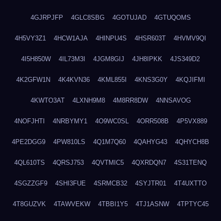
4GJRPJFP
4GLC8SBG
4GOTUJAD
4GTUQOMS
4H5VY3Z1
4HCW1AJA
4HINPU4S
4HSR603T
4HVMV9QI
4I5H850W
4IL73M3I
4JGM8GIJ
4JH8IPKK
4JS349D2
4K2GFW1N
4K4KVN36
4KML855I
4KNS3G0Y
4KQJIFMI
4KWTO3AT
4LXNH9M8
4M8RR8DW
4NNSAVOG
4NOFJHTI
4NRBYMY1
4O9WC0SL
4ORR508B
4P5VX889
4PE2DGG9
4PW810LS
4Q1M7Q60
4QAHYG43
4QHYCH8B
4QL610TS
4QRSJ753
4QVTMIC5
4QXRDQN7
4S31TENQ
4SGZZGF9
4SHI3FUE
4SRMCB32
4SYJTR01
4T4UXTTO
4T8GUZVK
4TAWVEKW
4TBBI1Y5
4TJ1ASNW
4TPTYC45