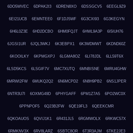
6DO5WVEC
6DPAK2I3
6DREN8XO
6DSSGCV5
6EEGL9Z9
6EI21UCB
6EMNTEE0
6F1DJ5WF
6G3CXI93
6G3KEGYN
6H6L0Z3E
6HD2DCBO
6HM0FQJT
6HWL9A3P
6I5IUH76
6JGSI1UR
6JQL3WKJ
6K3EBPX1
6K3WDMWT
6KDND60Z
6KOOILKY
6KPMGXPJ
6LGMA8OZ
6LI78JDL
6LL59T6X
6LSD5KCS
6LSGIF7V
6MC7XUTQ
6MNBISNE
6MRU4GHW
6MRWI2FW
6MUKQ2Q2
6N6MCPD2
6N8H9PB2
6NS1JPER
6NTR3U7I
6OXMG49D
6PHYGAFF
6PM1Z7A5
6PO2WC0X
6PPNPOF5
6Q23B2FW
6QE19FL3
6QEEKCMR
6QKOAUOS
6QVIJ1K1
6R431JL5
6RGMWOLX
6RKWC57X
6RMKNV3X
6RV8LARZ
6SBTC8OR
6T3R3AJM
6TKE2JE3