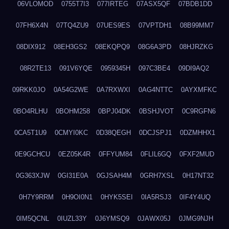
06VLOMOD
0755T7I3
077IRTEG
07ASX5QF
07BDB1DD
07FH6X4N
07TQ4ZU9
07UES9ES
07VPTDH1
08B99MM7
08DIX912
08EH3GS2
08EKQPQ9
08G6A3PD
08HJRZKG
08R2TE13
091V6YQE
0959345H
097C3BE4
09DI9AQ2
09RKK0JO
0A54G2WE
0A7RXWXI
0AG4NTTC
0AYXMFKC
0BO4RLHU
0BOHM258
0BPJ04DK
0BSHJVOT
0C9RGFN6
0CA5T1U9
0CMYI0KC
0D38QEGH
0DCJSPJ1
0DZMHHX1
0E9GCHCU
0EZ05K4R
0FFYUM84
0FLIL6GQ
0FXF2MUD
0G363XJW
0GI31E0A
0GJSAH4M
0GRH7XSL
0H17NT32
0H7Y9RRM
0H9OI0N1
0HYK5SEI
0IA5RSJ3
0IF4Y4UQ
0IM5QCNL
0IUZL33Y
0J6YMSQ9
0JAWX05J
0JMG9NJH