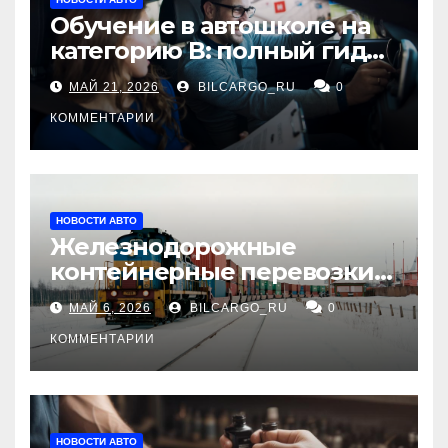
Обучение в автошколе на
категорию В: полный гид
для будущих водителей
МАЙ 21, 2026
BILCARGO_RU
0
КОММЕНТАРИИ
НОВОСТИ АВТО
Железнодорожные
контейнерные перевозки
из Китая в Россию:
МАЙ 6, 2026
BILCARGO_RU
0
маршруты, сроки и
требования
КОММЕНТАРИИ
НОВОСТИ АВТО