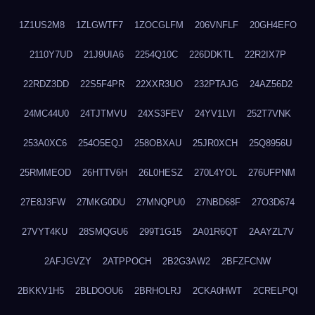
1Z1US2M8
1ZLGWTF7
1ZOCGLFM
206VNFLF
20GH4EFO
2110Y7UD
21J9UIA6
2254Q10C
226DDKTL
22R2IX7P
22RDZ3DD
22S5F4PR
22XXR3UO
232PTAJG
24AZ56D2
24MC44U0
24TJTMVU
24XS3FEV
24YV1LVI
252T7VNK
253A0XC6
254O5EQJ
258OBXAU
25JR0XCH
25Q8956U
25RMMEOD
26HTTV6H
26L0HESZ
270L4YOL
276UFPNM
27E8J3FW
27MKG0DU
27MNQPU0
27NBD68F
27O3D674
27VYT4KU
28SMQGU6
299T1G15
2A01R6QT
2AAYZL7V
2AFJGVZY
2ATPPOCH
2B2G3AW2
2BFZFCNW
2BKKV1H5
2BLDOOU6
2BRHOLRJ
2CKA0HWT
2CRELPQI