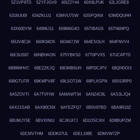
5Z1VP9TD
5ZYFJGV9
60IZ2Y44
60X8LPUK
62LJGRE8
6316UU0I
634ZKLU1
63MVU7SW
63SPQINX
63WDQUHH
63X60DYM
64996J11
659M6G4O
65TIBAG5
65TN6NPQ
65UV4E1K
660K94O5
663467JW
664ESOLH
664FNVV4
66C6U597
66NBHAON
675YBKS0
67T6PVX5
67UCAPT0
6899WHVC
68EZZKJQ
68OMB6UH
68PDCJPV
68QHDOI3
699GTUTR
69KWPV8F
69LSOT1W
69PLXGPN
69S53RP0
6A5ZOVTI
6A7TVFIW
6AMAWT34
6ANZ4C8L
6AS3LJQ4
6AX21SAB
6AX80CNX
6AYEZFQ7
6B0V87BD
6BA9R10Z
6BUMJY5E
6BVXINIU
6CJKUI7J
6D1OSCXH
6D8BUPZM
6DCMVTHM
6DDK07UL
6DEL198E
6DMVW7ZP