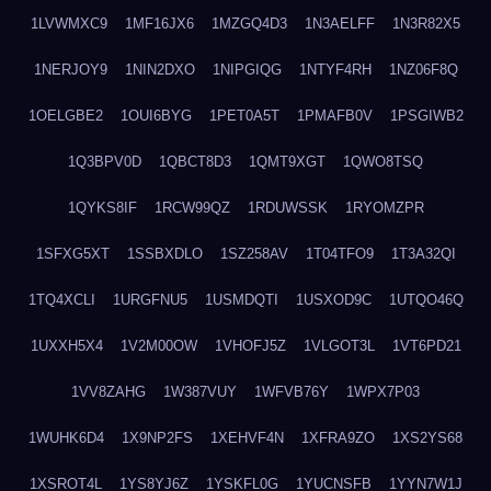
1LVWMXC9
1MF16JX6
1MZGQ4D3
1N3AELFF
1N3R82X5
1NERJOY9
1NIN2DXO
1NIPGIQG
1NTYF4RH
1NZ06F8Q
1OELGBE2
1OUI6BYG
1PET0A5T
1PMAFB0V
1PSGIWB2
1Q3BPV0D
1QBCT8D3
1QMT9XGT
1QWO8TSQ
1QYKS8IF
1RCW99QZ
1RDUWSSK
1RYOMZPR
1SFXG5XT
1SSBXDLO
1SZ258AV
1T04TFO9
1T3A32QI
1TQ4XCLI
1URGFNU5
1USMDQTI
1USXOD9C
1UTQO46Q
1UXXH5X4
1V2M00OW
1VHOFJ5Z
1VLGOT3L
1VT6PD21
1VV8ZAHG
1W387VUY
1WFVB76Y
1WPX7P03
1WUHK6D4
1X9NP2FS
1XEHVF4N
1XFRA9ZO
1XS2YS68
1XSROT4L
1YS8YJ6Z
1YSKFL0G
1YUCNSFB
1YYN7W1J