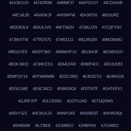
441OKOJO
4474ZR0W
4489NF37
44AFGVXY
44CGH1H9
44E14L85
44VA5KJF
44XI8AFW
45A3IPS9
4601IURZ
46DGB3L9
46DLKJV6
46KT56QV
4728GJZN
47CQFY0O
47JMVITW
47TRZS70
47W8J2J2
48QJBQ0X
49MZ8W4O
49R1GYE9
49SPF3MJ
49WWVPJU
4B13IA3F
4B1N5SGO
4BOKJ6KQ
4C9HCESS
4D64LFAR
4D90P4CC
4DV2LKB3
4DWPQY14
4DYW6NWM
4DZ5J3RQ
4E402GTO
4E4R43JK
4EE6J1ME
4ENC34CO
4F88GRG8
4FDT5ITF
4GHTKFV1
4GJRPJFP
4GLC8SBG
4GOTUJAD
4GTUQOMS
4H5VY3Z1
4HCW1AJA
4HINPU4S
4HSR603T
4HVMV9QI
4I5H850W
4IL73M3I
4JGM8GIJ
4JH8IPKK
4JS349D2