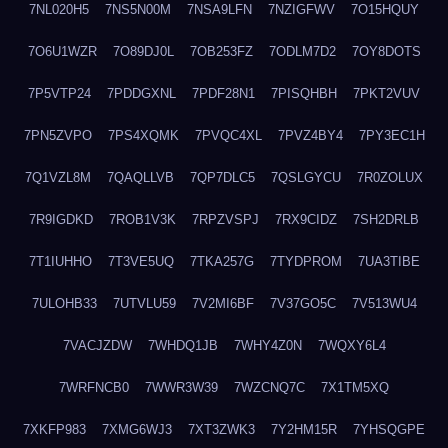
7NL020H5
7NS5N00M
7NSA9LFN
7NZIGFWV
7O15HQUY
7O6U1WZR
7O89DJ0L
7OB253FZ
7ODLM7D2
7OY8DOTS
7P5VTP24
7PDDGXNL
7PDF28N1
7PISQHBH
7PKT2VUV
7PN5ZVPO
7PS4XQMK
7PVQC4XL
7PVZ4BY4
7PY3EC1H
7Q1VZL8M
7QAQLLVB
7QP7DLC5
7QSLGYCU
7R0ZOLUX
7R9IGDKD
7ROB1V3K
7RPZVSPJ
7RX9CIDZ
7SH2DRLB
7T1IUHHO
7T3VE5UQ
7TKA257G
7TYDPROM
7UA3TIBE
7ULOHB33
7UTVLU59
7V2MI6BF
7V37GO5C
7V513WU4
7VACJZDW
7WHDQ1JB
7WHY4Z0N
7WQXY6L4
7WRFNCB0
7WWR3W39
7WZCNQ7C
7X1TM5XQ
7XKFP983
7XMG6WJ3
7XT3ZWK3
7Y2HM15R
7YHSQGPE