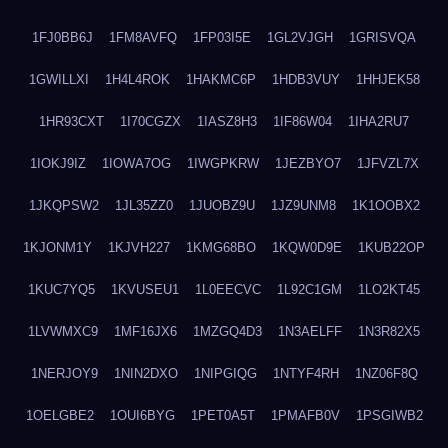
1FJ0BB6J
1FM8AVFQ
1FP03I5E
1GL2VJGH
1GRISVQA
1GWILLXI
1H4L4ROK
1HAKMC6P
1HDB3VUY
1HHJEK58
1HR93CXT
1I70CGZX
1IASZ8H3
1IF86W04
1IHA2RU7
1IOKJ9IZ
1IOWA7OG
1IWGPKRW
1JEZBYO7
1JFVZL7X
1JKQPSW2
1JL35ZZ0
1JUOBZ9U
1JZ9UNM8
1K1OOBX2
1KJONM1Y
1KJVH227
1KMG68BO
1KQW0D9E
1KUB22OP
1KUC7YQ5
1KVUSEU1
1L0EECVC
1L92C1GM
1LO2KT45
1LVWMXC9
1MF16JX6
1MZGQ4D3
1N3AELFF
1N3R82X5
1NERJOY9
1NIN2DXO
1NIPGIQG
1NTYF4RH
1NZ06F8Q
1OELGBE2
1OUI6BYG
1PET0A5T
1PMAFB0V
1PSGIWB2