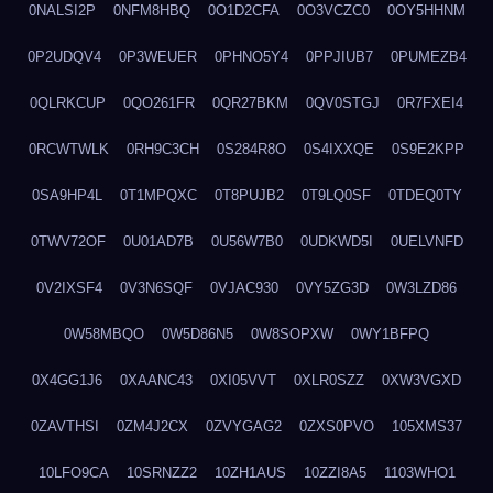
0NALSI2P
0NFM8HBQ
0O1D2CFA
0O3VCZC0
0OY5HHNM
0P2UDQV4
0P3WEUER
0PHNO5Y4
0PPJIUB7
0PUMEZB4
0QLRKCUP
0QO261FR
0QR27BKM
0QV0STGJ
0R7FXEI4
0RCWTWLK
0RH9C3CH
0S284R8O
0S4IXXQE
0S9E2KPP
0SA9HP4L
0T1MPQXC
0T8PUJB2
0T9LQ0SF
0TDEQ0TY
0TWV72OF
0U01AD7B
0U56W7B0
0UDKWD5I
0UELVNFD
0V2IXSF4
0V3N6SQF
0VJAC930
0VY5ZG3D
0W3LZD86
0W58MBQO
0W5D86N5
0W8SOPXW
0WY1BFPQ
0X4GG1J6
0XAANC43
0XI05VVT
0XLR0SZZ
0XW3VGXD
0ZAVTHSI
0ZM4J2CX
0ZVYGAG2
0ZXS0PVO
105XMS37
10LFO9CA
10SRNZZ2
10ZH1AUS
10ZZI8A5
1103WHO1