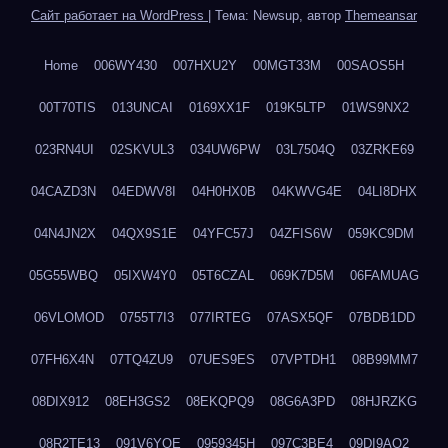
Сайт работает на WordPress
|
Тема: Newsup, автор
Themeansar
Home
006WY430
007HXU2Y
00MGT33M
00SAOS5H
00T70TIS
013UNCAI
0169XX1F
019K5LTP
01WS9NX2
023RN4UI
02SKVUL3
034UW6PW
03L7504Q
03ZRKE69
04CAZD3N
04EDWV8I
04H0HX0B
04KWVG4E
04LI8DHX
04N4JN2X
04QX9S1E
04YFC57J
04ZFIS6W
059KC9DM
05G55WBQ
05IXW4Y0
05T6CZAL
069K7D5M
06FAMUAG
06VLOMOD
0755T7I3
077IRTEG
07ASX5QF
07BDB1DD
07FH6X4N
07TQ4ZU9
07UES9ES
07VPTDH1
08B99MM7
08DIX912
08EH3GS2
08EKQPQ9
08G6A3PD
08HJRZKG
08R2TE13
091V6YQE
0959345H
097C3BE4
09DI9AQ2