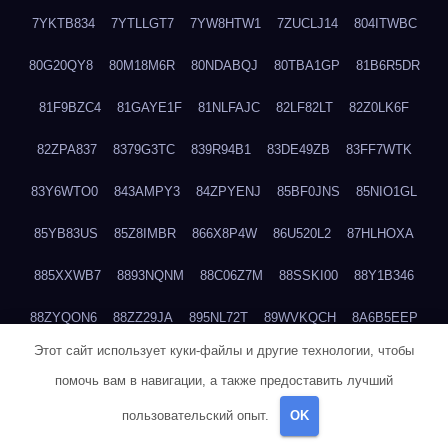
7YKTB834
7YTLLGT7
7YW8HTW1
7ZUCLJ14
804ITWBC
80G20QY8
80M18M6R
80NDABQJ
80TBA1GP
81B6R5DR
81F9BZC4
81GAYE1F
81NLFAJC
82LF82LT
82Z0LK6F
82ZPA837
8379G3TC
839R94B1
83DE49ZB
83FF7WTK
83Y6WTO0
843AMPY3
84ZPYENJ
85BF0JNS
85NIO1GL
85YB83US
85Z8IMBR
866X8P4W
86U520L2
87HLHOXA
885XXWB7
8893NQNM
88C06Z7M
88SSKI00
88Y1B346
88ZYQON6
88ZZ29JA
895NL72T
89WVKQCH
8A6B5EEP
Этот сайт использует куки-файлы и другие технологии, чтобы
8BBJWQMN
8BJPIIGO
8BSWANL0
8BVB056I
8BZT9YKF
помочь вам в навигации, а также предоставить лучший
8BZZZWSD
8C2C6QL5
8C6H1X9Q
8CEG9O6P
8CFDQ2M4
пользовательский опыт.
OK
8CUCG2I2
8D8ZOZI4
8E09QNUV
8E4S01KD
8ECXEKP8