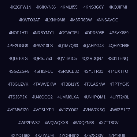
4K2GFW1N
4K4KVN36
4KML855I
4KNS3G0Y
4KQJIFMI
4KWTO3AT
4LXNH9M8
4M8RR8DW
4NNSAVOG
4NOFJHTI
4NRBYMY1
4O9WC0SL
4ORR508B
4P5VX889
4PE2DGG9
4PW810LS
4Q1M7Q60
4QAHYG43
4QHYCH8B
4QL610TS
4QRSJ753
4QVTMIC5
4QXRDQN7
4S31TENQ
4SGZZGF9
4SHI3FUE
4SRMCB32
4SYJTR01
4T4UXTTO
4T8GUZVK
4TAWVEKW
4TBBI1Y5
4TJ1ASNW
4TPTYC45
4TSJ6PJX
4U48QGQ2
4UMM8LXA
4UNHPQM1
4URT243L
4VFMWJZ0
4VGSLXPJ
4VJZYO02
4VNW7KSQ
4W6ZE1F7
4WP2PW82
4WQWQXX8
4WXQZN38
4X7TT8GV
4XYOT662
4XZYAUHI
4YQHH612
4Z52SO0V
4ZP14UIL