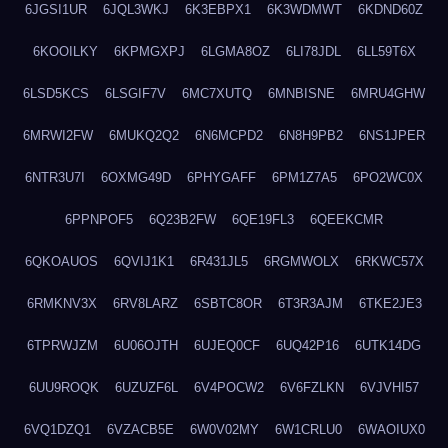
6JGSI1UR
6JQL3WKJ
6K3EBPX1
6K3WDMWT
6KDND60Z
6KOOILKY
6KPMGXPJ
6LGMA8OZ
6LI78JDL
6LL59T6X
6LSD5KCS
6LSGIF7V
6MC7XUTQ
6MNBISNE
6MRU4GHW
6MRWI2FW
6MUKQ2Q2
6N6MCPD2
6N8H9PB2
6NS1JPER
6NTR3U7I
6OXMG49D
6PHYGAFF
6PM1Z7A5
6PO2WC0X
6PPNPOF5
6Q23B2FW
6QE19FL3
6QEEKCMR
6QKOAUOS
6QVIJ1K1
6R431JL5
6RGMWOLX
6RKWC57X
6RMKNV3X
6RV8LARZ
6SBTC8OR
6T3R3AJM
6TKE2JE3
6TPRWJZM
6U06OJTH
6UJEQ0CF
6UQ42P16
6UTK14DG
6UU9ROQK
6UZUZF6L
6V4POCW2
6V6FZLKN
6VJVHI57
6VQ1DZQ1
6VZACB5E
6W0V02MY
6W1CRLU0
6WAOIUX0