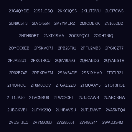
2JG4QYDE
2JSJLGSQ
2KKCIQS5
2KL1TDVU
2LCI7CW6
2LN9C5H3
2LVOI55N
2M7YMERZ
2MIQDBKK
2N165DB2
2NFH8OET
2NXDJSMA
2OC6YQYJ
2ODHTNIQ
2OYOC8EB
2P5KVO7J
2PB26F91
2PFU2MB3
2PGICZT7
2PJA33U1
2PK01RCU
2Q6V9UEG
2QFIABDG
2QYABSTR
2R02B74P
2RPXRAZM
2SAV54DE
2SS1XHM0
2T0TIR21
2T4QFIOC
2T8M8OOV
2TGAD2ZO
2TMUAAY5
2TOT3HO1
2TT1JPJ0
2TVCNBU8
2TWC2CET
2U1JCAWR
2UABCBNW
2UBGKVBI
2UFYK23Q
2UHBAVSU
2UT1DWVT
2VA5KTQ4
2VUSTJE1
2VY55Q8B
2W29565T
2W496244
2WADJS4M