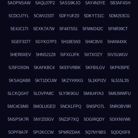
5AOPNSAW
5AQL07P2
5ASS9KJO
5AY4N3YE
5B3AF4SH
5CDCU7YL
5CWV233T
5DFYUFZ0
5DKYT31C
5DM253CG
5E4JC1TI
5EXK7A7W
5F447S51
5FMM242C
5FNR39CT
5GEF3377
5GYKO7P3
5H18E5N3
5H4C8VII
5HANI4XK
5HER0XEV
5HNS21Z8
5IFXGJFK
5IITXOZY
5IVSLWGV
5J5FOXDN
5KAFKBC4
5KEFVRBK
5KFBILGV
5KP635PE
5KSAQAB8
5KT1DCUW
5KZYHXKG
5L1KPI2V
5L515L3S
5LCKQGH7
5LOVPA8C
5LY0K9GU
5M4U4YA3
5M8JMWFU
5MC4C6M0
5MOLUGED
5NCKLFPQ
5NI5PO7L
5NROBV9R
5NSPSK7R
5NYZ03GV
5NZ2F7XQ
5OGIRQDY
5OIXNVW6
5OPF8A7F
5PI2KCCW
5PMRZDAK
5Q7NY9BS
5QDQI5F8