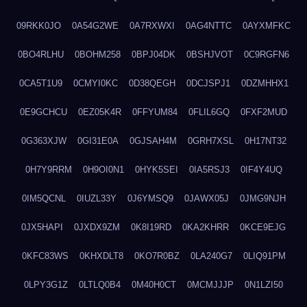
09RKK0JO
0A54G2WE
0A7RXWXI
0AG4NTTC
0AYXMFKC
0BO4RLHU
0BOHM258
0BPJ04DK
0BSHJVOT
0C9RGFN6
0CA5T1U9
0CMYI0KC
0D38QEGH
0DCJSPJ1
0DZMHHX1
0E9GCHCU
0EZ05K4R
0FFYUM84
0FLIL6GQ
0FXF2MUD
0G363XJW
0GI31E0A
0GJSAH4M
0GRH7XSL
0H17NT32
0H7Y9RRM
0H9OI0N1
0HYK5SEI
0IA5RSJ3
0IF4Y4UQ
0IM5QCNL
0IUZL33Y
0J6YMSQ9
0JAWX05J
0JMG9NJH
0JX5HAPI
0JXDX9ZM
0K8I19RD
0KA2KHRR
0KCE9EJG
0KFC83WS
0KHXDLT8
0KO7R0BZ
0LA240G7
0LIQ91PM
0LPY3G1Z
0LTLQ0B4
0M40H0CT
0MCMJJJP
0N1LZI50