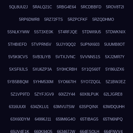
5QL8UU2J
5RALQ21C
5RBG4E64
5RCDBBFD
5ROV8T2I
5RP6DWR8
5RZ72FTS
5RZPCFKF
5RZQDHMO
5SNLKYWW
5ST3XE0K
5T4RFJQE
5TDWI9U5
5TDWKNIX
5THBIEFD
5TVPRN5V
5UJY0QQ2
5UPNX603
5UUMB8OT
5V5K9CVS
5VB3LIYB
5VTXJVNC
5VVNNS1S
5XJ2MR7Y
5XSF9JLS
5XU6ZP3A
5Y0HCRBH
5Y1QS60T
5Y86UZX6
5YB5BBQM
5YHM530M
5YO667IH
5YO7ZQGL
5Z1BWJEZ
5Z1VP9TD
5ZYFJGV9
60IZ2Y44
60X8LPUK
62LJGRE8
6316UU0I
634ZKLU1
63MVU7SW
63SPQINX
63WDQUHH
63X60DYM
64996J11
659M6G4O
65TIBAG5
65TN6NPQ
65UV4E1K
660K94O5
663467JW
664ESOLH
664FNVV4