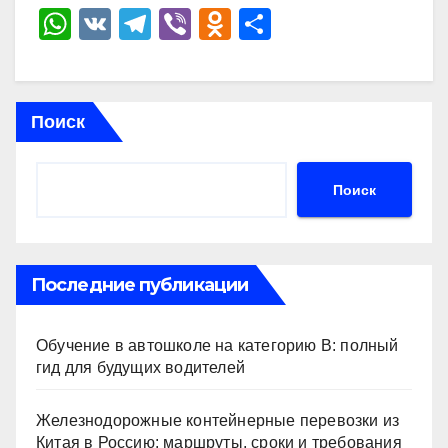
W
V
T
Vi
O
О
h
K
el
b
d
тп
at
e
er
n
р
s
gr
o
а
Поиск
A
a
kl
в
p
m
a
и
Поиск
p
ss
ть
ni
ki
Последние публикации
Обучение в автошколе на категорию В: полный
гид для будущих водителей
Железнодорожные контейнерные перевозки из
Китая в Россию: маршруты, сроки и требования