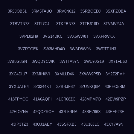
3RJJOB51
3RM5TAUQ
3RV0N612
3SRBQEDJ
3SXFZOBA
3TBVTN7Z
3TFI7CJL
3TKFBN73
3TTB618D
3TVMVY4A
3VPL82H9
3VS14DKC
3VX5WW8T
3VXFRWKX
3VZRTGEK
3W3MHD4O
3WAD8W9N
3WDTF1N3
3WI8G8SN
3WQDYCWK
3WTTA97N
3WU70G19
3X71FE60
3XC4DIU7
3XMIH0VI
3XMLLD4K
3XWW9P5D
3Y2Z2FMH
3YXUATB4
3Z3344KT
3ZBBJF82
3ZUNKQ9P
40PEO5RM
418TPYOG
41A6AQPI
41CR68ZC
428MPM7O
42EW9PZP
42HIOZNV
42QOZROE
437L5RRA
43BE766X
43EEF23E
43IP3TZ3
43OJ1AEY
43SSFXBJ
43U16JLC
43XY7A9N