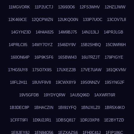
11MGVORK
11P2UCTJ
126I93O6
12FS3WHV
12HZ1JWW
12K469CE
12QCPWZN
12UKQO0N
133P7UOC
13COV7L8
14GYHZ3D
14H4A825
14M9BJ75
14NJ13LJ
14PRJLGB
14PRLC85
14WY7OYZ
1546DY9V
15B2SHBQ
15C9WR6H
160ON64P
16P9KSF6
16SBWI43
16U7RZJT
179PIGYE
17HG5UY8
17SO7X9S
17UXEZ2B
17VE7UAW
181QKVNV
18FL2H11
18UVF9V8
19CWX8Y9
19S0NNZV
19SYNG2F
19V5GFDB
19YDYQRW
1AU5Q96D
1AXWRT6R
1B3DEC8P
1BHACZIN
1BI91YFQ
1BNJXLZ0
1BR5X4KO
1CFFT9FI
1D9U2JR1
1DBSQ817
1DRJ3XP8
1E2BYTZD
1E8JEY8J
1EN94O56
1EZXAZS6
1FH0C41J
1FIP186C