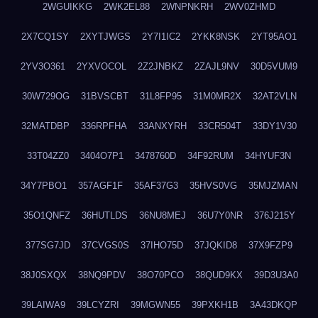
2WGUIKKG
2WK2EL88
2WNPNKRH
2WV0ZHMD
2X7CQ1SY
2XYTJWGS
2Y7I1IC2
2YKK8NSK
2YT95AO1
2YV3O361
2YXVOCOL
2Z2JNBKZ
2ZAJL9NV
30D5VUM9
30W729OG
31BVSCBT
31L8FP95
31M0MR2X
32AT2VLN
32MATDBP
336RPFHA
33ANXYRH
33CR504T
33DY1V30
33T04ZZ0
3404O7P1
3478760D
34F92RUM
34HYUF3N
34Y7PBO1
357AGF1F
35AF37G3
35HVS0VG
35MJZMAN
35O1QNFZ
36HUTLDS
36NU8MEJ
36U7Y0NR
376J215Y
377SG7JD
37CVGS0S
37IHO75D
37JQKID8
37X9FZP9
38J0SXQX
38NQ9PDV
38O70PCO
38QUD9KX
39D3U3A0
39LAIWA9
39LCYZRI
39MGWN55
39PXKH1B
3A43DKQP