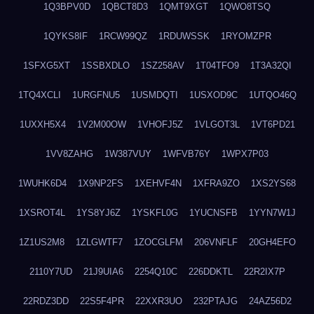
1Q3BPV0D
1QBCT8D3
1QMT9XGT
1QWO8TSQ
1QYKS8IF
1RCW99QZ
1RDUWSSK
1RYOMZPR
1SFXG5XT
1SSBXDLO
1SZ258AV
1T04TFO9
1T3A32QI
1TQ4XCLI
1URGFNU5
1USMDQTI
1USXOD9C
1UTQO46Q
1UXXH5X4
1V2M00OW
1VHOFJ5Z
1VLGOT3L
1VT6PD21
1VV8ZAHG
1W387VUY
1WFVB76Y
1WPX7P03
1WUHK6D4
1X9NP2FS
1XEHVF4N
1XFRA9ZO
1XS2YS68
1XSROT4L
1YS8YJ6Z
1YSKFL0G
1YUCNSFB
1YYN7W1J
1Z1US2M8
1ZLGWTF7
1ZOCGLFM
206VNFLF
20GH4EFO
2110Y7UD
21J9UIA6
2254Q10C
226DDKTL
22R2IX7P
22RDZ3DD
22S5F4PR
22XXR3UO
232PTAJG
24AZ56D2