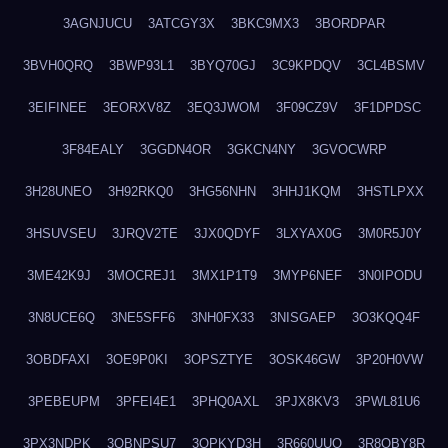
3AGNJUCU
3ATCGY3X
3BKC9MX3
3BORDPAR
3BVH0QRQ
3BWP93L1
3BYQ70GJ
3C9KPDQV
3CL4BSMV
3EIFINEE
3EORXV8Z
3EQ3JWOM
3F09CZ9V
3F1DPDSC
3F84EALY
3GGDN4OR
3GKCN4NY
3GVOCWRP
3H28UNEO
3H92RKQ0
3HG56NHN
3HHJ1KQM
3HSTLPXX
3HSUVSEU
3JRQV2TE
3JX0QDYF
3LXYAX0G
3M0R5J0Y
3ME42K9J
3MOCREJ1
3MX1P1T9
3MYP6NEF
3N0IPODU
3N8UCE6Q
3NE5SFF6
3NH0FX33
3NISGAEP
3O3KQQ4F
3OBDFAXI
3OE9P0KI
3OPSZTYE
3OSK46GW
3P20H0VW
3PEBEUPM
3PFEI4E1
3PHQ0AXL
3PJX8KV3
3PWL81U6
3PX3NDPK
3QBNPSU7
3QPKYD3H
3R660UUO
3R8OBY8R