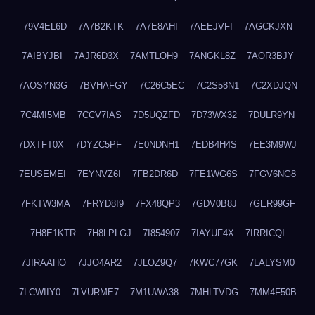
79V4EL6D
7A7B2KTK
7A7E8AHI
7AEEJVFI
7AGCKJXN
7AIBYJBI
7AJR6D3X
7AMTLOH9
7ANGKL8Z
7AOR3BJY
7AOSYN3G
7BVHAFGY
7C26C5EC
7C2S58N1
7C2XDJQN
7C4MI5MB
7CCV7IAS
7D5UQZFD
7D73WX32
7DULR9YN
7DXTFT0X
7DYZC5PF
7E0NDNH1
7EDB4H4S
7EE3M9WJ
7EUSEMEI
7EYNVZ6I
7FB2DR6D
7FE1WG6S
7FGV6NG8
7FKTW3MA
7FRYD8I9
7FX48QP3
7GDV0B8J
7GER99GF
7H8E1KTR
7H8LPLGJ
7I854907
7IAYUF4X
7IRRICQI
7JIRAAHO
7JJO4AR2
7JLOZ9Q7
7KWC77GK
7LALYSM0
7LCWIIY0
7LVURME7
7M1UWA38
7MHLTVDG
7MM4F50B