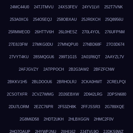
24MC44U0
24TJTMVU
24XS3FEV
24YV1LVI
252T7VNK
253A0XC6
254O5EQJ
258OBXAU
25JR0XCH
25Q8956U
25RMMEOD
26HTTV6H
26L0HESZ
270L4YOL
276UFPNM
27E8J3FW
27MKG0DU
27MNQPU0
27NBD68F
27O3D674
27VYT4KU
28SMQGU6
299T1G15
2A01R6QT
2AAYZL7V
2AFJGVZY
2ATPPOCH
2B2G3AW2
2BFZFCNW
2BKKV1H5
2BLDOOU6
2BRHOLRJ
2CKA0HWT
2CRELPQI
2CSOTXFR
2CVZ7WMG
2D26EBXW
2D942LRG
2DPSN680
2DU7LORM
2EZC76PR
2F53ZH8K
2FFJSSR3
2G789XQE
2G8M6D58
2HDT2UKH
2HLBXGGN
2HMC2F0V
2HO7QAUP
2HYWPJNU
2IIHI162
2J4TVL9Q
2JDKS9WZ