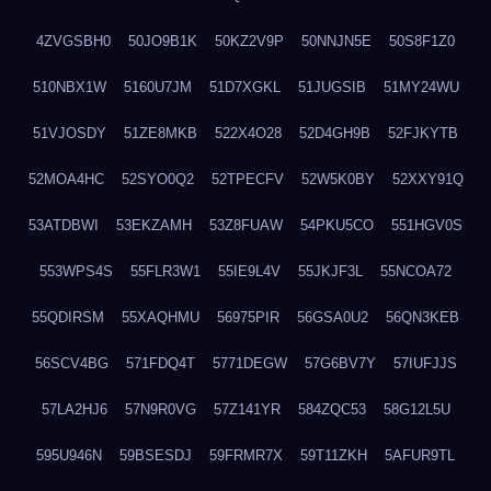
4ZVGSBH0
50JO9B1K
50KZ2V9P
50NNJN5E
50S8F1Z0
510NBX1W
5160U7JM
51D7XGKL
51JUGSIB
51MY24WU
51VJOSDY
51ZE8MKB
522X4O28
52D4GH9B
52FJKYTB
52MOA4HC
52SYO0Q2
52TPECFV
52W5K0BY
52XXY91Q
53ATDBWI
53EKZAMH
53Z8FUAW
54PKU5CO
551HGV0S
553WPS4S
55FLR3W1
55IE9L4V
55JKJF3L
55NCOA72
55QDIRSM
55XAQHMU
56975PIR
56GSA0U2
56QN3KEB
56SCV4BG
571FDQ4T
5771DEGW
57G6BV7Y
57IUFJJS
57LA2HJ6
57N9R0VG
57Z141YR
584ZQC53
58G12L5U
595U946N
59BSESDJ
59FRMR7X
59T11ZKH
5AFUR9TL