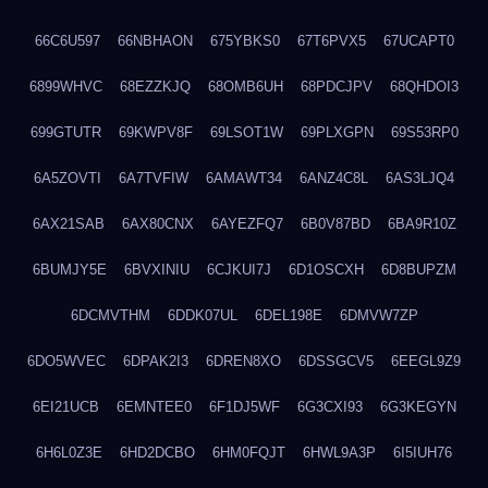
66C6U597
66NBHAON
675YBKS0
67T6PVX5
67UCAPT0
6899WHVC
68EZZKJQ
68OMB6UH
68PDCJPV
68QHDOI3
699GTUTR
69KWPV8F
69LSOT1W
69PLXGPN
69S53RP0
6A5ZOVTI
6A7TVFIW
6AMAWT34
6ANZ4C8L
6AS3LJQ4
6AX21SAB
6AX80CNX
6AYEZFQ7
6B0V87BD
6BA9R10Z
6BUMJY5E
6BVXINIU
6CJKUI7J
6D1OSCXH
6D8BUPZM
6DCMVTHM
6DDK07UL
6DEL198E
6DMVW7ZP
6DO5WVEC
6DPAK2I3
6DREN8XO
6DSSGCV5
6EEGL9Z9
6EI21UCB
6EMNTEE0
6F1DJ5WF
6G3CXI93
6G3KEGYN
6H6L0Z3E
6HD2DCBO
6HM0FQJT
6HWL9A3P
6I5IUH76