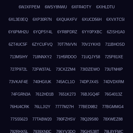
6WJXFPEM
6WSY8NWU
6XFR4OTY
6XIHLDTU
6XL3E0EQ
6XP30R7N
6XQUAXFV
6XUCD56H
6XVXTC5I
6Y6PMH2U
6YQP5Y4L
6YR8PDRZ
6YY0PXBC
6ZISH1A0
6ZT4UC5F
6ZYCUFVQ
70T7NVVN
70V1YKH3
711BHOSD
713M5IHY
718NNXY2
71H5RDOO
71UQJY58
725P81XE
727P972L
72FW37AL
73CXZZM4
73IDZEWO
73UTNHIP
73VKAF4E
740HGIUK
745ACL1O
74DPJX4S
74DVDXRM
74FGRN3A
7612HD1B
7651K273
76BJGQ4F
76G4013Z
76HU4CRK
76LLJI2Y
7777M27H
77BED9B2
77BGMMG4
77S55623
77TABW20
780FZHSV
78Q29S80
78XWEZ88
792RHX5L
7939XN0C
796YV3DQ
79GHS38T
79L8YFMC