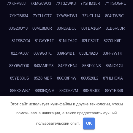
7XKFP983
7XMG6WJ3
7XT3ZWK3
7Y2HM15R
7YHSQGPE
7YKTB834
7YTLLGT7
7YW8HTW1
7ZUCLJ14
804ITWBC
80G20QY8
80M18M6R
80NDABQJ
80TBA1GP
81B6R5DR
81F9BZC4
81GAYE1F
81NLFAJC
82LF82LT
82Z0LK6F
82ZPA837
8379G3TC
839R94B1
83DE49ZB
83FF7WTK
83Y6WTO0
843AMPY3
84ZPYENJ
85BF0JNS
85NIO1GL
85YB83US
85Z8IMBR
866X8P4W
86U520L2
87HLHOXA
885XXWB7
8893NQNM
88C06Z7M
88SSKI00
88Y1B346
88ZYQON6
88ZZ29JA
895NL72T
89WVKQCH
8A6B5EEP
Этот сайт использует куки-файлы и другие технологии, чтобы
помочь вам в навигации, а также предоставить лучший
8BBJWQMN
8BJPIIGO
8BSWANL0
8BVB056I
8BZT9YKF
пользовательский опыт.
OK
8BZZZWSD
8C2C6QL5
8C6H1X9Q
8CEG9O6P
8CFDQ2M4