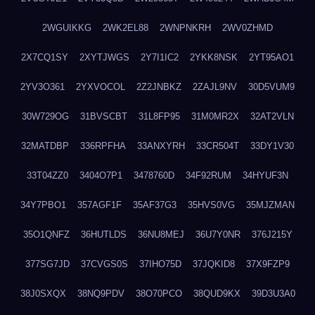
2WGUIKKG
2WK2EL88
2WNPNKRH
2WV0ZHMD
2X7CQ1SY
2XYTJWGS
2Y7I1IC2
2YKK8NSK
2YT95AO1
2YV3O361
2YXVOCOL
2Z2JNBKZ
2ZAJL9NV
30D5VUM9
30W729OG
31BVSCBT
31L8FP95
31M0MR2X
32AT2VLN
32MATDBP
336RPFHA
33ANXYRH
33CR504T
33DY1V30
33T04ZZ0
3404O7P1
3478760D
34F92RUM
34HYUF3N
34Y7PBO1
357AGF1F
35AF37G3
35HVS0VG
35MJZMAN
35O1QNFZ
36HUTLDS
36NU8MEJ
36U7Y0NR
376J215Y
377SG7JD
37CVGS0S
37IHO75D
37JQKID8
37X9FZP9
38J0SXQX
38NQ9PDV
38O70PCO
38QUD9KX
39D3U3A0