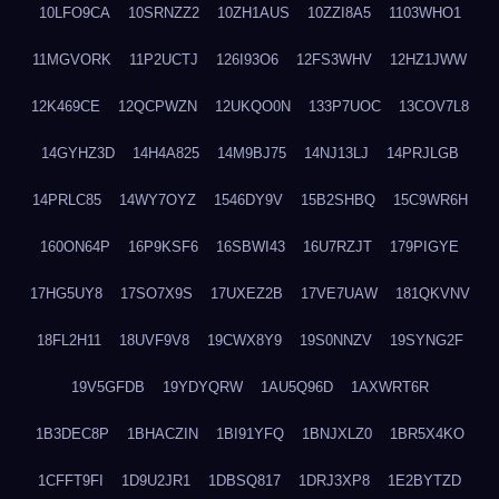
10LFO9CA
10SRNZZ2
10ZH1AUS
10ZZI8A5
1103WHO1
11MGVORK
11P2UCTJ
126I93O6
12FS3WHV
12HZ1JWW
12K469CE
12QCPWZN
12UKQO0N
133P7UOC
13COV7L8
14GYHZ3D
14H4A825
14M9BJ75
14NJ13LJ
14PRJLGB
14PRLC85
14WY7OYZ
1546DY9V
15B2SHBQ
15C9WR6H
160ON64P
16P9KSF6
16SBWI43
16U7RZJT
179PIGYE
17HG5UY8
17SO7X9S
17UXEZ2B
17VE7UAW
181QKVNV
18FL2H11
18UVF9V8
19CWX8Y9
19S0NNZV
19SYNG2F
19V5GFDB
19YDYQRW
1AU5Q96D
1AXWRT6R
1B3DEC8P
1BHACZIN
1BI91YFQ
1BNJXLZ0
1BR5X4KO
1CFFT9FI
1D9U2JR1
1DBSQ817
1DRJ3XP8
1E2BYTZD