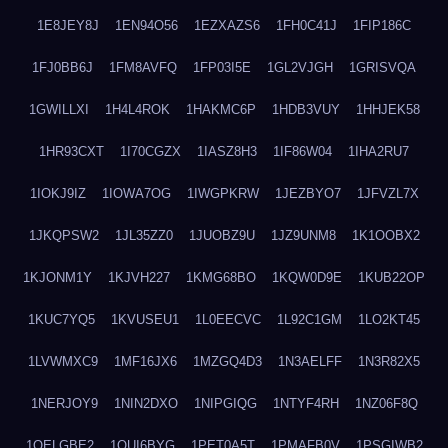
1E8JEY8J
1EN94O56
1EZXAZS6
1FH0C41J
1FIP186C
1FJ0BB6J
1FM8AVFQ
1FP03I5E
1GL2VJGH
1GRISVQA
1GWILLXI
1H4L4ROK
1HAKMC6P
1HDB3VUY
1HHJEK58
1HR93CXT
1I70CGZX
1IASZ8H3
1IF86W04
1IHA2RU7
1IOKJ9IZ
1IOWA7OG
1IWGPKRW
1JEZBYO7
1JFVZL7X
1JKQPSW2
1JL35ZZ0
1JUOBZ9U
1JZ9UNM8
1K1OOBX2
1KJONM1Y
1KJVH227
1KMG68BO
1KQW0D9E
1KUB22OP
1KUC7YQ5
1KVUSEU1
1L0EECVC
1L92C1GM
1LO2KT45
1LVWMXC9
1MF16JX6
1MZGQ4D3
1N3AELFF
1N3R82X5
1NERJOY9
1NIN2DXO
1NIPGIQG
1NTYF4RH
1NZ06F8Q
1OELGBE2
1OUI6BYG
1PET0A5T
1PMAFB0V
1PSGIWB2