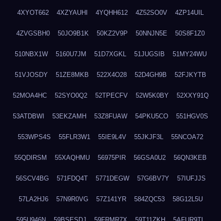
4XYOT662
4XZYAUHI
4YQHH612
4Z52SO0V
4ZP14UIL
4ZVGSBH0
50JO9B1K
50KZ2V9P
50NNJN5E
50S8F1Z0
510NBX1W
5160U7JM
51D7XGKL
51JUGSIB
51MY24WU
51VJOSDY
51ZE8MKB
522X4O28
52D4GH9B
52FJKYTB
52MOA4HC
52SYO0Q2
52TPECFV
52W5K0BY
52XXY91Q
53ATDBWI
53EKZAMH
53Z8FUAW
54PKU5CO
551HGV0S
553WPS4S
55FLR3W1
55IE9L4V
55JKJF3L
55NCOA72
55QDIRSM
55XAQHMU
56975PIR
56GSA0U2
56QN3KEB
56SCV4BG
571FDQ4T
5771DEGW
57G6BV7Y
57IUFJJS
57LA2HJ6
57N9R0VG
57Z141YR
584ZQC53
58G12L5U
595U946N
59BSESDJ
59FRMR7X
59T11ZKH
5AFUR9TL