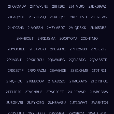
2HO7QAUP
2HYWPJNU
2IIHI162
2J4TVL9Q
2JDKS9WZ
2JG4QYDE
2JSJLGSQ
2KKCIQS5
2KL1TDVU
2LCI7CW6
2LN9C5H3
2LVOI55N
2M7YMERZ
2MIQDBKK
2N165DB2
2NFH8OET
2NXDJSMA
2OC6YQYJ
2ODHTNIQ
2OYOC8EB
2P5KVO7J
2PB26F91
2PFU2MB3
2PGICZT7
2PJA33U1
2PK01RCU
2Q6V9UEG
2QFIABDG
2QYABSTR
2R02B74P
2RPXRAZM
2SAV54DE
2SS1XHM0
2T0TIR21
2T4QFIOC
2T8M8OOV
2TGAD2ZO
2TMUAAY5
2TOT3HO1
2TT1JPJ0
2TVCNBU8
2TWC2CET
2U1JCAWR
2UABCBNW
2UBGKVBI
2UFYK23Q
2UHBAVSU
2UT1DWVT
2VA5KTQ4
2VUSTJE1
2VY55Q8B
2W29565T
2W496244
2WADJS4M