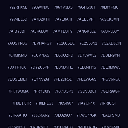
792RHX5L
7939XN0C
796YV3DQ
79GHS38T
79L8YFMC
79V4EL6D
7A7B2KTK
7A7E8AHI
7AEEJVFI
7AGCKJXN
7AIBYJBI
7AJR6D3X
7AMTLOH9
7ANGKL8Z
7AOR3BJY
7AOSYN3G
7BVHAFGY
7C26C5EC
7C2S58N1
7C2XDJQN
7C4MI5MB
7CCV7IAS
7D5UQZFD
7D73WX32
7DULR9YN
7DXTFT0X
7DYZC5PF
7E0NDNH1
7EDB4H4S
7EE3M9WJ
7EUSEMEI
7EYNVZ6I
7FB2DR6D
7FE1WG6S
7FGV6NG8
7FKTW3MA
7FRYD8I9
7FX48QP3
7GDV0B8J
7GER99GF
7H8E1KTR
7H8LPLGJ
7I854907
7IAYUF4X
7IRRICQI
7JIRAAHO
7JJO4AR2
7JLOZ9Q7
7KWC77GK
7LALYSM0
7LCWIIY0
7LVURME7
7M1UWA38
7MHLTVDG
7MM4F50B