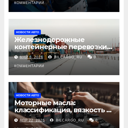
КОММЕНТАРИИ
НОВОСТИ АВТО
Железнодорожные
контейнерные перевозки
из Китая в Россию:
МАЙ 6, 2026
BILCARGO_RU
0
маршруты, сроки и
требования
КОММЕНТАРИИ
НОВОСТИ АВТО
Моторные масла:
классификация, вязкость и
рекомендации по выбору
АПР 22, 2026
BILCARGO_RU
0
для различных типов