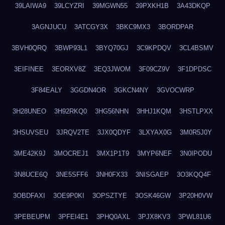
39LAIWA9
39LCYZRI
39MGWN55
39PXKH1B
3A43DKQP
3AGNJUCU
3ATCGY3X
3BKC9MX3
3BORDPAR
3BVH0QRQ
3BWP93L1
3BYQ70GJ
3C9KPDQV
3CL4BSMV
3EIFINEE
3EORXV8Z
3EQ3JWOM
3F09CZ9V
3F1DPDSC
3F84EALY
3GGDN4OR
3GKCN4NY
3GVOCWRP
3H28UNEO
3H92RKQ0
3HG56NHN
3HHJ1KQM
3HSTLPXX
3HSUVSEU
3JRQV2TE
3JX0QDYF
3LXYAX0G
3M0R5J0Y
3ME42K9J
3MOCREJ1
3MX1P1T9
3MYP6NEF
3N0IPODU
3N8UCE6Q
3NE5SFF6
3NH0FX33
3NISGAEP
3O3KQQ4F
3OBDFAXI
3OE9P0KI
3OPSZTYE
3OSK46GW
3P20H0VW
3PEBEUPM
3PFEI4E1
3PHQ0AXL
3PJX8KV3
3PWL81U6