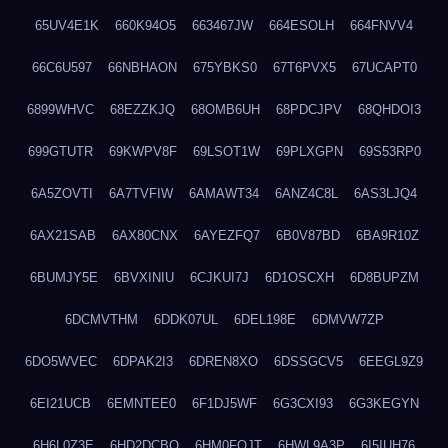
65UV4E1K
660K94O5
663467JW
664ESOLH
664FNVV4
66C6U597
66NBHAON
675YBKS0
67T6PVX5
67UCAPT0
6899WHVC
68EZZKJQ
68OMB6UH
68PDCJPV
68QHDOI3
699GTUTR
69KWPV8F
69LSOT1W
69PLXGPN
69S53RP0
6A5ZOVTI
6A7TVFIW
6AMAWT34
6ANZ4C8L
6AS3LJQ4
6AX21SAB
6AX80CNX
6AYEZFQ7
6B0V87BD
6BA9R10Z
6BUMJY5E
6BVXINIU
6CJKUI7J
6D1OSCXH
6D8BUPZM
6DCMVTHM
6DDK07UL
6DEL198E
6DMVW7ZP
6DO5WVEC
6DPAK2I3
6DREN8XO
6DSSGCV5
6EEGL9Z9
6EI21UCB
6EMNTEE0
6F1DJ5WF
6G3CXI93
6G3KEGYN
6H6L0Z3E
6HD2DCBO
6HM0FQJT
6HWL9A3P
6I5IUH76