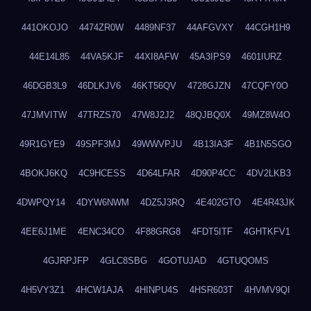
441OKOJO
4474ZR0W
4489NF37
44AFGVXY
44CGH1H9
44E14L85
44VA5KJF
44XI8AFW
45A3IPS9
4601IURZ
46DGB3L9
46DLKJV6
46KT56QV
4728GJZN
47CQFY0O
47JMVITW
47TRZS70
47W8J2J2
48QJBQ0X
49MZ8W4O
49R1GYE9
49SPF3MJ
49WWVPJU
4B13IA3F
4B1N5SGO
4BOKJ6KQ
4C9HCESS
4D64LFAR
4D90P4CC
4DV2LKB3
4DWPQY14
4DYW6NWM
4DZ5J3RQ
4E402GTO
4E4R43JK
4EE6J1ME
4ENC34CO
4F88GRG8
4FDT5ITF
4GHTKFV1
4GJRPJFP
4GLC8SBG
4GOTUJAD
4GTUQOMS
4H5VY3Z1
4HCW1AJA
4HINPU4S
4HSR603T
4HVMV9QI