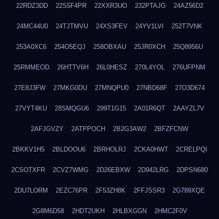
22RDZ3DD
22S5F4PR
22XXR3UO
232PTAJG
24AZ56D2
24MC44U0
24TJTMVU
24XS3FEV
24YV1LVI
252T7VNK
253A0XC6
254O5EQJ
258OBXAU
25JR0XCH
25Q8956U
25RMMEOD
26HTTV6H
26L0HESZ
270L4YOL
276UFPNM
27E8J3FW
27MKG0DU
27MNQPU0
27NBD68F
27O3D674
27VYT4KU
28SMQGU6
299T1G15
2A01R6QT
2AAYZL7V
2AFJGVZY
2ATPPOCH
2B2G3AW2
2BFZFCNW
2BKKV1H5
2BLDOOU6
2BRHOLRJ
2CKA0HWT
2CRELPQI
2CSOTXFR
2CVZ7WMG
2D26EBXW
2D942LRG
2DPSN680
2DU7LORM
2EZC76PR
2F53ZH8K
2FFJSSR3
2G789XQE
2G8M6D58
2HDT2UKH
2HLBXGGN
2HMC2F0V