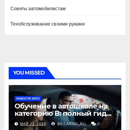
Советы автомобилистам
Техобслуживание своими руками
YOU MISSED
НОВОСТИ АВТО
Обучение в автошколе на
категорию В: полный гид
для будущих водителей
МАЙ 21, 2026
BILCARGO_RU
0