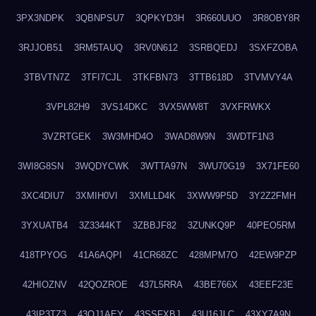
3PX3NDPK
3QBNPSU7
3QPKYD3H
3R660UUO
3R8OBY8R
3RJJOB51
3RM5TAUQ
3RV0N612
3SRBQEDJ
3SXFZOBA
3TBVTN7Z
3TFI7CJL
3TKFBN73
3TTB618D
3TVMVY4A
3VPL82H9
3VS14DKC
3VX5WW8T
3VXFRWKX
3VZRTGEK
3W3MHD4O
3WAD8W9N
3WDTF1N3
3WI8G8SN
3WQDYCWK
3WTTA97N
3WU70G19
3X71FE60
3XC4DIU7
3XMIH0VI
3XMLLD4K
3XWW9P5D
3Y2Z2FMH
3YXUATB4
3Z3344KT
3ZBBJF82
3ZUNKQ9P
40PEO5RM
418TPYOG
41A6AQPI
41CR68ZC
428MPM7O
42EW9PZP
42HIOZNV
42QOZROE
437L5RRA
43BE766X
43EEF23E
43IP3TZ3
43OJ1AEY
43SSFXBJ
43U16JLC
43XY7A9N