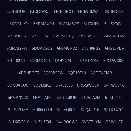
6JGSI1UR
6JQL3WKJ
6K3EBPX1
6K3WDMWT
6KDND60Z
6KOOILKY
6KPMGXPJ
6LGMA8OZ
6LI78JDL
6LL59T6X
6LSD5KCS
6LSGIF7V
6MC7XUTQ
6MNBISNE
6MRU4GHW
6MRWI2FW
6MUKQ2Q2
6N6MCPD2
6N8H9PB2
6NS1JPER
6NTR3U7I
6OXMG49D
6PHYGAFF
6PM1Z7A5
6PO2WC0X
6PPNPOF5
6Q23B2FW
6QE19FL3
6QEEKCMR
6QKOAUOS
6QVIJ1K1
6R431JL5
6RGMWOLX
6RKWC57X
6RMKNV3X
6RV8LARZ
6SBTC8OR
6T3R3AJM
6TKE2JE3
6TPRWJZM
6U06OJTH
6UJEQ0CF
6UQ42P16
6UTK14DG
6UU9ROQK
6UZUZF6L
6V4POCW2
6V6FZLKN
6VJVHI57