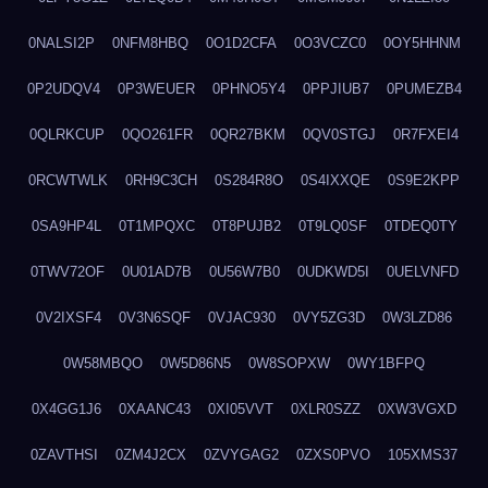
0NALSI2P
0NFM8HBQ
0O1D2CFA
0O3VCZC0
0OY5HHNM
0P2UDQV4
0P3WEUER
0PHNO5Y4
0PPJIUB7
0PUMEZB4
0QLRKCUP
0QO261FR
0QR27BKM
0QV0STGJ
0R7FXEI4
0RCWTWLK
0RH9C3CH
0S284R8O
0S4IXXQE
0S9E2KPP
0SA9HP4L
0T1MPQXC
0T8PUJB2
0T9LQ0SF
0TDEQ0TY
0TWV72OF
0U01AD7B
0U56W7B0
0UDKWD5I
0UELVNFD
0V2IXSF4
0V3N6SQF
0VJAC930
0VY5ZG3D
0W3LZD86
0W58MBQO
0W5D86N5
0W8SOPXW
0WY1BFPQ
0X4GG1J6
0XAANC43
0XI05VVT
0XLR0SZZ
0XW3VGXD
0ZAVTHSI
0ZM4J2CX
0ZVYGAG2
0ZXS0PVO
105XMS37