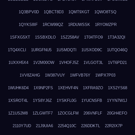
1Q3BPV0D
1QBCT8D3
1QMT9XGT
1QWO8TSQ
1QYKS8IF
1RCW99QZ
1RDUWSSK
1RYOMZPR
1SFXG5XT
1SSBXDLO
1SZ258AV
1T04TFO9
1T3A32QI
1TQ4XCLI
1URGFNU5
1USMDQTI
1USXOD9C
1UTQO46Q
1UXXH5X4
1V2M00OW
1VHOFJ5Z
1VLGOT3L
1VT6PD21
1VV8ZAHG
1W387VUY
1WFVB76Y
1WPX7P03
1WUHK6D4
1X9NP2FS
1XEHVF4N
1XFRA9ZO
1XS2YS68
1XSROT4L
1YS8YJ6Z
1YSKFL0G
1YUCNSFB
1YYN7W1J
1Z1US2M8
1ZLGWTF7
1ZOCGLFM
206VNFLF
20GH4EFO
2110Y7UD
21J9UIA6
2254Q10C
226DDKTL
22R2IX7P