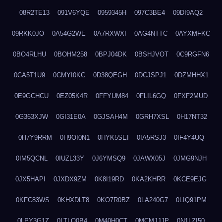
08R2TE13
091V6YQE
0959345H
097C3BE4
09DI9AQ2
09RKK0JO
0A54G2WE
0A7RXWXI
0AG4NTTC
0AYXMFKC
0BO4RLHU
0BOHM258
0BPJ04DK
0BSHJVOT
0C9RGFN6
0CA5T1U9
0CMYI0KC
0D38QEGH
0DCJSPJ1
0DZMHHX1
0E9GCHCU
0EZ05K4R
0FFYUM84
0FLIL6GQ
0FXF2MUD
0G363XJW
0GI31E0A
0GJSAH4M
0GRH7XSL
0H17NT32
0H7Y9RRM
0H9OI0N1
0HYK5SEI
0IA5RSJ3
0IF4Y4UQ
0IM5QCNL
0IUZL33Y
0J6YMSQ9
0JAWX05J
0JMG9NJH
0JX5HAPI
0JXDX9ZM
0K8I19RD
0KA2KHRR
0KCE9EJG
0KFC83WS
0KHXDLT8
0KO7R0BZ
0LA240G7
0LIQ91PM
0LPY3G1Z
0LTLQ0B4
0M40H0CT
0MCMJJJP
0N1LZI50