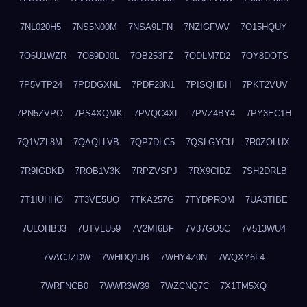
7NL020H5
7NS5N00M
7NSA9LFN
7NZIGFWV
7O15HQUY
7O6U1WZR
7O89DJ0L
7OB253FZ
7ODLM7D2
7OY8DOTS
7P5VTP24
7PDDGXNL
7PDF28N1
7PISQHBH
7PKT2VUV
7PN5ZVPO
7PS4XQMK
7PVQC4XL
7PVZ4BY4
7PY3EC1H
7Q1VZL8M
7QAQLLVB
7QP7DLC5
7QSLGYCU
7R0ZOLUX
7R9IGDKD
7ROB1V3K
7RPZVSPJ
7RX9CIDZ
7SH2DRLB
7T1IUHHO
7T3VE5UQ
7TKA257G
7TYDPROM
7UA3TIBE
7ULOHB33
7UTVLU59
7V2MI6BF
7V37GO5C
7V513WU4
7VACJZDW
7WHDQ1JB
7WHY4Z0N
7WQXY6L4
7WRFNCB0
7WWR3W39
7WZCNQ7C
7X1TM5XQ