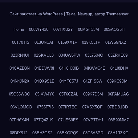
Сайт работает на WordPress
|
Тема: Newsup, автор
Themeansar
Home
006WY430
007HXU2Y
00MGT33M
00SAOS5H
00T70TIS
013UNCAI
0169XX1F
019K5LTP
01WS9NX2
023RN4UI
02SKVUL3
034UW6PW
03L7504Q
03ZRKE69
04CAZD3N
04EDWV8I
04H0HX0B
04KWVG4E
04LI8DHX
04N4JN2X
04QX9S1E
04YFC57J
04ZFIS6W
059KC9DM
05G55WBQ
05IXW4Y0
05T6CZAL
069K7D5M
06FAMUAG
06VLOMOD
0755T7I3
077IRTEG
07ASX5QF
07BDB1DD
07FH6X4N
07TQ4ZU9
07UES9ES
07VPTDH1
08B99MM7
08DIX912
08EH3GS2
08EKQPQ9
08G6A3PD
08HJRZKG