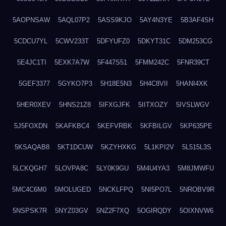
5AOPNSAW
5AQL07P2
5ASS9KJO
5AY4N3YE
5B3AF4SH
5CDCU7YL
5CWV233T
5DFYUFZ0
5DKYT31C
5DM253CG
5E4JC1TI
5EXK7A7W
5F447S51
5FMM242C
5FNR39CT
5GEF3377
5GYKO7P3
5H18E5N3
5H4C8VII
5HANI4XK
5HER0XEV
5HNS21Z8
5IFXGJFK
5IITXOZY
5IVSLWGV
5J5FOXDN
5KAFKBC4
5KEFVRBK
5KFBILGV
5KP635PE
5KSAQAB8
5KT1DCUW
5KZYHXKG
5L1KPI2V
5L515L3S
5LCKQGH7
5LOVPA8C
5LY0K9GU
5M4U4YA3
5M8JMWFU
5MC4C6M0
5MOLUGED
5NCKLFPQ
5NI5PO7L
5NROBV9R
5NSPSK7R
5NYZ03GV
5NZ2F7XQ
5OGIRQDY
5OIXNVW6