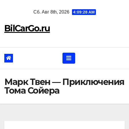
Перейти
Сб. Авг 8th, 2026
4:09:29 AM
к
содержанию
BilCarGo.ru
Марк Твен — Приключения
Тома Сойера