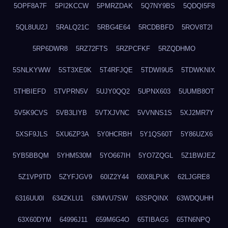
5OPF8A7F
5PI2KCCW
5PMRZDAK
5Q7NY9BS
5QDQI5F8
5QL8UU2J
5RALQ21C
5RBG4E64
5RCDBBFD
5ROV8T2I
5RP6DWR8
5RZ72FTS
5RZPCFKF
5RZQDHMO
5SNLKYWW
5ST3XE0K
5T4RFJQE
5TDWI9U5
5TDWKNIX
5THBIEFD
5TVPRN5V
5UJY0QQ2
5UPNX603
5UUMB8OT
5V5K9CVS
5VB3LIYB
5VTXJVNC
5VVNNS1S
5XJ2MR7Y
5XSF9JLS
5XU6ZP3A
5Y0HCRBH
5Y1QS60T
5Y86UZX6
5YB5BBQM
5YHM530M
5YO667IH
5YO7ZQGL
5Z1BWJEZ
5Z1VP9TD
5ZYFJGV9
60IZ2Y44
60X8LPUK
62LJGRE8
6316UU0I
634ZKLU1
63MVU7SW
63SPQINX
63WDQUHH
63X60DYM
64996J11
659M6G4O
65TIBAG5
65TN6NPQ