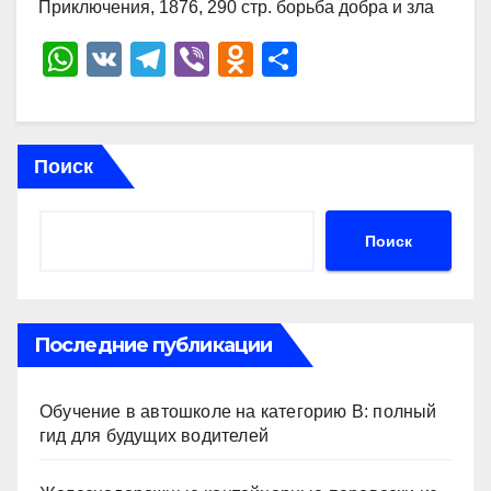
Приключения, 1876, 290 стр. борьба добра и зла
W
V
T
Vi
O
О
h
K
el
b
d
тп
at
e
er
n
р
s
gr
o
а
Поиск
A
a
kl
в
p
m
a
и
Поиск
p
ss
ть
ni
ki
Последние публикации
Обучение в автошколе на категорию В: полный
гид для будущих водителей