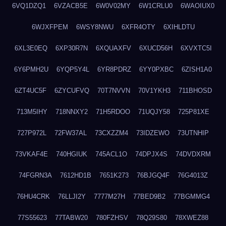
6VQ1DZQ1
6VZACB5E
6W0V02MY
6W1CRLU0
6WAOIUX0
6WJXFPEM
6WSY8NWU
6XFR4OTY
6XIHLDTU
6XL3E0EQ
6XP30R7N
6XQUAXFV
6XUCD56H
6XVXTC5I
6Y6PMH2U
6YQP5Y4L
6YR8PDRZ
6YY0PXBC
6ZISH1A0
6ZT4UC5F
6ZYCUFVQ
70T7NVVN
70V1YKH3
711BHOSD
713M5IHY
718NNXY2
71H5RDOO
71UQJY58
725P81XE
727P972L
72FW37AL
73CXZZM4
73IDZEWO
73UTNHIP
73VKAF4E
740HGIUK
745ACL1O
74DPJX4S
74DVDXRM
74FGRN3A
7612HD1B
7651K273
76BJGQ4F
76G4013Z
76HU4CRK
76LLJI2Y
7777M27H
77BED9B2
77BGMMG4
77S55623
77TABW20
780FZHSV
78Q29S80
78XWEZ88