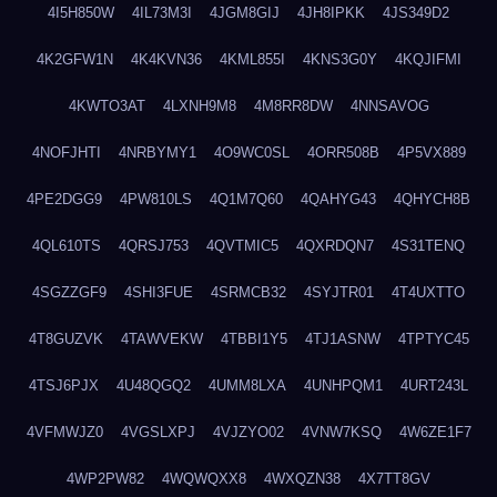
4I5H850W
4IL73M3I
4JGM8GIJ
4JH8IPKK
4JS349D2
4K2GFW1N
4K4KVN36
4KML855I
4KNS3G0Y
4KQJIFMI
4KWTO3AT
4LXNH9M8
4M8RR8DW
4NNSAVOG
4NOFJHTI
4NRBYMY1
4O9WC0SL
4ORR508B
4P5VX889
4PE2DGG9
4PW810LS
4Q1M7Q60
4QAHYG43
4QHYCH8B
4QL610TS
4QRSJ753
4QVTMIC5
4QXRDQN7
4S31TENQ
4SGZZGF9
4SHI3FUE
4SRMCB32
4SYJTR01
4T4UXTTO
4T8GUZVK
4TAWVEKW
4TBBI1Y5
4TJ1ASNW
4TPTYC45
4TSJ6PJX
4U48QGQ2
4UMM8LXA
4UNHPQM1
4URT243L
4VFMWJZ0
4VGSLXPJ
4VJZYO02
4VNW7KSQ
4W6ZE1F7
4WP2PW82
4WQWQXX8
4WXQZN38
4X7TT8GV