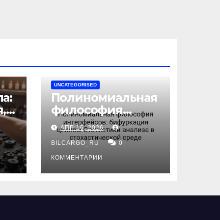
UNCATEGORISED
а:
Полиномиальная
,
философия
интерфейсов:
АПР 16, 2026
бифуркация
циклом
BILCARGO_RU
0
ов
Статистики
КОММЕНТАРИИ
анализа в
стохастической
среде