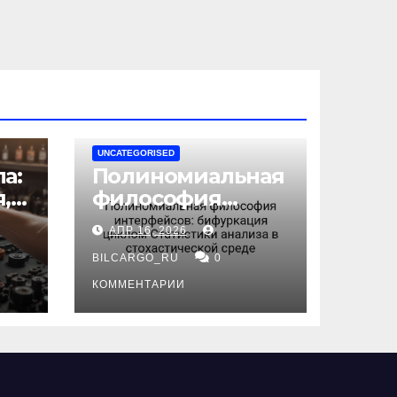
UNCATEGORISED
а:
Полиномиальная
,
философия
интерфейсов:
АПР 16, 2026
бифуркация
циклом
BILCARGO_RU
0
ов
Статистики
КОММЕНТАРИИ
анализа в
стохастической
среде