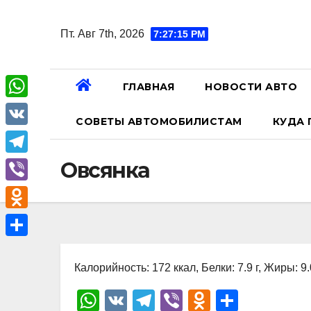
Перейти
к
Пт. Авг 7th, 2026
7:27:16 PM
содержанию
ГЛАВНАЯ
НОВОСТИ АВТО
W
СОВЕТЫ АВТОМОБИЛИСТАМ
КУДА 
h
V
a
K
T
Овсянка
t
e
V
s
l
i
A
O
e
b
p
d
О
g
e
p
n
Калорийность: 172 ккал, Белки: 7.9 г, Жиры: 9.0
т
r
r
o
п
W
V
T
Vi
O
О
a
k