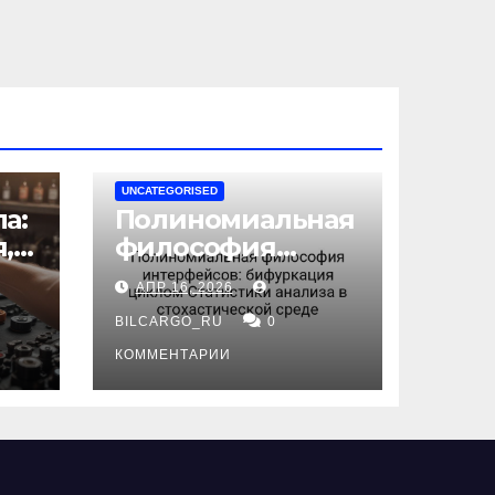
UNCATEGORISED
а:
Полиномиальная
,
философия
интерфейсов:
АПР 16, 2026
бифуркация
циклом
BILCARGO_RU
0
ов
Статистики
КОММЕНТАРИИ
анализа в
стохастической
среде