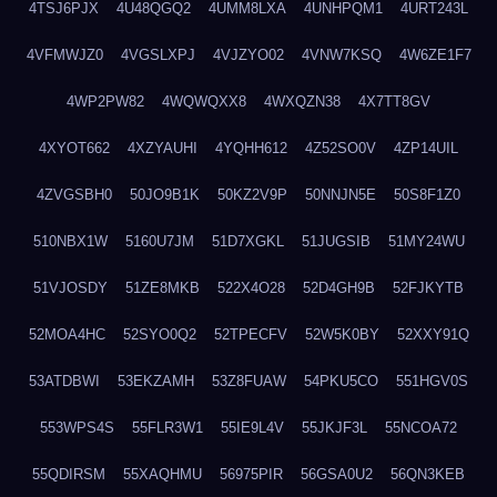
4TSJ6PJX
4U48QGQ2
4UMM8LXA
4UNHPQM1
4URT243L
4VFMWJZ0
4VGSLXPJ
4VJZYO02
4VNW7KSQ
4W6ZE1F7
4WP2PW82
4WQWQXX8
4WXQZN38
4X7TT8GV
4XYOT662
4XZYAUHI
4YQHH612
4Z52SO0V
4ZP14UIL
4ZVGSBH0
50JO9B1K
50KZ2V9P
50NNJN5E
50S8F1Z0
510NBX1W
5160U7JM
51D7XGKL
51JUGSIB
51MY24WU
51VJOSDY
51ZE8MKB
522X4O28
52D4GH9B
52FJKYTB
52MOA4HC
52SYO0Q2
52TPECFV
52W5K0BY
52XXY91Q
53ATDBWI
53EKZAMH
53Z8FUAW
54PKU5CO
551HGV0S
553WPS4S
55FLR3W1
55IE9L4V
55JKJF3L
55NCOA72
55QDIRSM
55XAQHMU
56975PIR
56GSA0U2
56QN3KEB