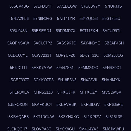
56SCV4BG
571FDQ4T
5771DEGW
57G6BV7Y
57IUFJJS
57LA2HJ6
57N9R0VG
57Z141YR
584ZQC53
58G12L5U
595U946N
59BSESDJ
59FRMR7X
59T11ZKH
5AFUR9TL
5AOPNSAW
5AQL07P2
5ASS9KJO
5AY4N3YE
5B3AF4SH
5CDCU7YL
5CWV233T
5DFYUFZ0
5DKYT31C
5DM253CG
5E4JC1TI
5EXK7A7W
5F447S51
5FMM242C
5FNR39CT
5GEF3377
5GYKO7P3
5H18E5N3
5H4C8VII
5HANI4XK
5HER0XEV
5HNS21Z8
5IFXGJFK
5IITXOZY
5IVSLWGV
5J5FOXDN
5KAFKBC4
5KEFVRBK
5KFBILGV
5KP635PE
5KSAQAB8
5KT1DCUW
5KZYHXKG
5L1KPI2V
5L515L3S
5LCKQGH7
5LOVPA8C
5LY0K9GU
5M4U4YA3
5M8JMWFU