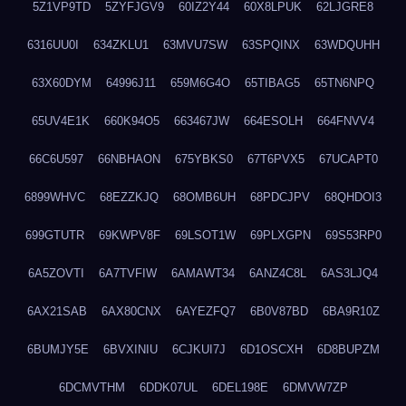
5Z1VP9TD
5ZYFJGV9
60IZ2Y44
60X8LPUK
62LJGRE8
6316UU0I
634ZKLU1
63MVU7SW
63SPQINX
63WDQUHH
63X60DYM
64996J11
659M6G4O
65TIBAG5
65TN6NPQ
65UV4E1K
660K94O5
663467JW
664ESOLH
664FNVV4
66C6U597
66NBHAON
675YBKS0
67T6PVX5
67UCAPT0
6899WHVC
68EZZKJQ
68OMB6UH
68PDCJPV
68QHDOI3
699GTUTR
69KWPV8F
69LSOT1W
69PLXGPN
69S53RP0
6A5ZOVTI
6A7TVFIW
6AMAWT34
6ANZ4C8L
6AS3LJQ4
6AX21SAB
6AX80CNX
6AYEZFQ7
6B0V87BD
6BA9R10Z
6BUMJY5E
6BVXINIU
6CJKUI7J
6D1OSCXH
6D8BUPZM
6DCMVTHM
6DDK07UL
6DEL198E
6DMVW7ZP