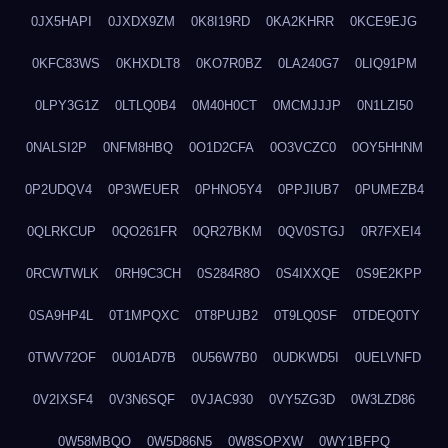
0JX5HAPI
0JXDX9ZM
0K8I19RD
0KA2KHRR
0KCE9EJG
0KFC83WS
0KHXDLT8
0KO7R0BZ
0LA240G7
0LIQ91PM
0LPY3G1Z
0LTLQ0B4
0M40H0CT
0MCMJJJP
0N1LZI50
0NALSI2P
0NFM8HBQ
0O1D2CFA
0O3VCZC0
0OY5HHNM
0P2UDQV4
0P3WEUER
0PHNO5Y4
0PPJIUB7
0PUMEZB4
0QLRKCUP
0QO261FR
0QR27BKM
0QV0STGJ
0R7FXEI4
0RCWTWLK
0RH9C3CH
0S284R8O
0S4IXXQE
0S9E2KPP
0SA9HP4L
0T1MPQXC
0T8PUJB2
0T9LQ0SF
0TDEQ0TY
0TWV72OF
0U01AD7B
0U56W7B0
0UDKWD5I
0UELVNFD
0V2IXSF4
0V3N6SQF
0VJAC930
0VY5ZG3D
0W3LZD86
0W58MBQO
0W5D86N5
0W8SOPXW
0WY1BFPQ