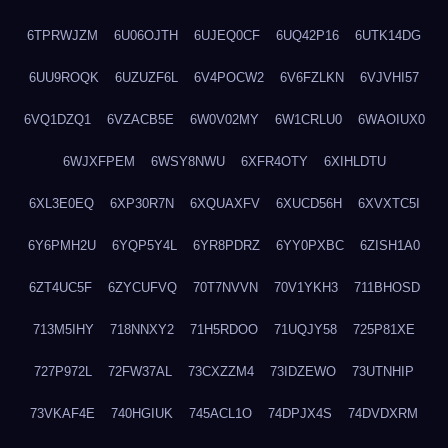
6TPRWJZM
6U06OJTH
6UJEQ0CF
6UQ42P16
6UTK14DG
6UU9ROQK
6UZUZF6L
6V4POCW2
6V6FZLKN
6VJVHI57
6VQ1DZQ1
6VZACB5E
6W0V02MY
6W1CRLU0
6WAOIUX0
6WJXFPEM
6WSY8NWU
6XFR4OTY
6XIHLDTU
6XL3E0EQ
6XP30R7N
6XQUAXFV
6XUCD56H
6XVXTC5I
6Y6PMH2U
6YQP5Y4L
6YR8PDRZ
6YY0PXBC
6ZISH1A0
6ZT4UC5F
6ZYCUFVQ
70T7NVVN
70V1YKH3
711BHOSD
713M5IHY
718NNXY2
71H5RDOO
71UQJY58
725P81XE
727P972L
72FW37AL
73CXZZM4
73IDZEWO
73UTNHIP
73VKAF4E
740HGIUK
745ACL1O
74DPJX4S
74DVDXRM