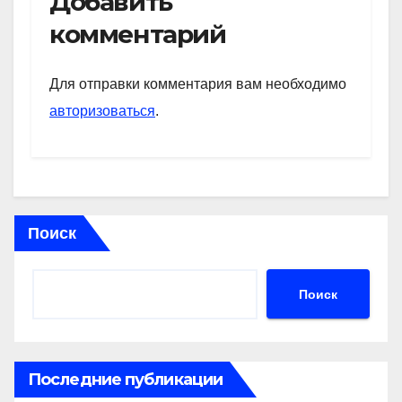
Добавить
s
gr
o
а
комментарий
A
a
kl
в
p
m
a
и
Для отправки комментария вам необходимо
p
ss
ть
авторизоваться
.
ni
ki
Поиск
Поиск
Последние публикации