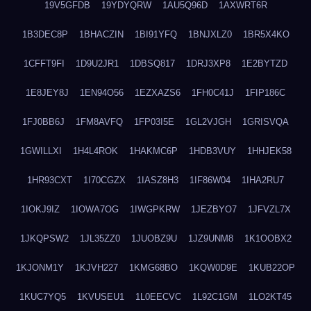
19V5GFDB
19YDYQRW
1AU5Q96D
1AXWRT6R
1B3DEC8P
1BHACZIN
1BI91YFQ
1BNJXLZ0
1BR5X4KO
1CFFT9FI
1D9U2JR1
1DBSQ817
1DRJ3XP8
1E2BYTZD
1E8JEY8J
1EN94O56
1EZXAZS6
1FH0C41J
1FIP186C
1FJ0BB6J
1FM8AVFQ
1FP03I5E
1GL2VJGH
1GRISVQA
1GWILLXI
1H4L4ROK
1HAKMC6P
1HDB3VUY
1HHJEK58
1HR93CXT
1I70CGZX
1IASZ8H3
1IF86W04
1IHA2RU7
1IOKJ9IZ
1IOWA7OG
1IWGPKRW
1JEZBYO7
1JFVZL7X
1JKQPSW2
1JL35ZZ0
1JUOBZ9U
1JZ9UNM8
1K1OOBX2
1KJONM1Y
1KJVH227
1KMG68BO
1KQW0D9E
1KUB22OP
1KUC7YQ5
1KVUSEU1
1L0EECVC
1L92C1GM
1LO2KT45