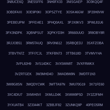
3N8UCE6Q
3NE5SFF6
3NH0FX33
3NISGAEP
3O3KQQ4F
3OBDFAXI
3OE9P0KI
3OPSZTYE
3OSK46GW
3P20H0VW
3PEBEUPM
3PFEI4E1
3PHQ0AXL
3PJX8KV3
3PWL81U6
3PX3NDPK
3QBNPSU7
3QPKYD3H
3R660UUO
3R8OBY8R
3RJJOB51
3RM5TAUQ
3RV0N612
3SRBQEDJ
3SXFZOBA
3TBVTN7Z
3TFI7CJL
3TKFBN73
3TTB618D
3TVMVY4A
3VPL82H9
3VS14DKC
3VX5WW8T
3VXFRWKX
3VZRTGEK
3W3MHD4O
3WAD8W9N
3WDTF1N3
3WI8G8SN
3WQDYCWK
3WTTA97N
3WU70G19
3X71FE60
3XC4DIU7
3XMIH0VI
3XMLLD4K
3XWW9P5D
3Y2Z2FMH
3YXUATB4
3Z3344KT
3ZBBJF82
3ZUNKQ9P
40PEO5RM