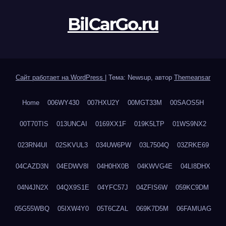
BilCarGo.ru
Сайт работает на WordPress
|
Тема: Newsup, автор
Themeansar
Home
006WY430
007HXU2Y
00MGT33M
00SAOS5H
00T70TIS
013UNCAI
0169XX1F
019K5LTP
01WS9NX2
023RN4UI
02SKVUL3
034UW6PW
03L7504Q
03ZRKE69
04CAZD3N
04EDWV8I
04H0HX0B
04KWVG4E
04LI8DHX
04N4JN2X
04QX9S1E
04YFC57J
04ZFIS6W
059KC9DM
05G55WBQ
05IXW4Y0
05T6CZAL
069K7D5M
06FAMUAG