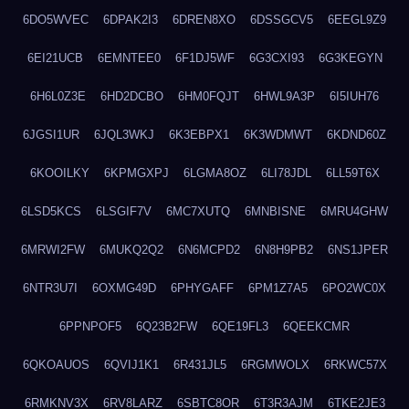
6DO5WVEC
6DPAK2I3
6DREN8XO
6DSSGCV5
6EEGL9Z9
6EI21UCB
6EMNTEE0
6F1DJ5WF
6G3CXI93
6G3KEGYN
6H6L0Z3E
6HD2DCBO
6HM0FQJT
6HWL9A3P
6I5IUH76
6JGSI1UR
6JQL3WKJ
6K3EBPX1
6K3WDMWT
6KDND60Z
6KOOILKY
6KPMGXPJ
6LGMA8OZ
6LI78JDL
6LL59T6X
6LSD5KCS
6LSGIF7V
6MC7XUTQ
6MNBISNE
6MRU4GHW
6MRWI2FW
6MUKQ2Q2
6N6MCPD2
6N8H9PB2
6NS1JPER
6NTR3U7I
6OXMG49D
6PHYGAFF
6PM1Z7A5
6PO2WC0X
6PPNPOF5
6Q23B2FW
6QE19FL3
6QEEKCMR
6QKOAUOS
6QVIJ1K1
6R431JL5
6RGMWOLX
6RKWC57X
6RMKNV3X
6RV8LARZ
6SBTC8OR
6T3R3AJM
6TKE2JE3