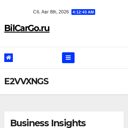
Перейти
Сб. Авг 8th, 2026
4:12:44 AM
к
содержанию
BilCarGo.ru
E2VVXNGS
Business Insights