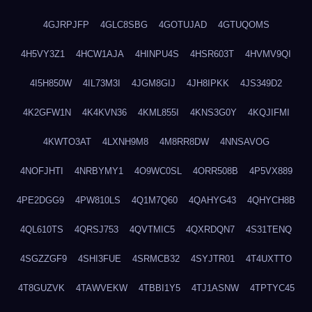
4GJRPJFP
4GLC8SBG
4GOTUJAD
4GTUQOMS
4H5VY3Z1
4HCW1AJA
4HINPU4S
4HSR603T
4HVMV9QI
4I5H850W
4IL73M3I
4JGM8GIJ
4JH8IPKK
4JS349D2
4K2GFW1N
4K4KVN36
4KML855I
4KNS3G0Y
4KQJIFMI
4KWTO3AT
4LXNH9M8
4M8RR8DW
4NNSAVOG
4NOFJHTI
4NRBYMY1
4O9WC0SL
4ORR508B
4P5VX889
4PE2DGG9
4PW810LS
4Q1M7Q60
4QAHYG43
4QHYCH8B
4QL610TS
4QRSJ753
4QVTMIC5
4QXRDQN7
4S31TENQ
4SGZZGF9
4SHI3FUE
4SRMCB32
4SYJTR01
4T4UXTTO
4T8GUZVK
4TAWVEKW
4TBBI1Y5
4TJ1ASNW
4TPTYC45