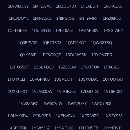
1LVWMXC9
1MF16JX6
1MZGQ4D3
1N3AELFF
1N3R82X5
1NERJOY9
1NIN2DXO
1NIPGIQG
1NTYF4RH
1NZ06F8Q
1OELGBE2
1OUI6BYG
1PET0A5T
1PMAFB0V
1PSGIWB2
1Q3BPV0D
1QBCT8D3
1QMT9XGT
1QWO8TSQ
1QYKS8IF
1RCW99QZ
1RDUWSSK
1RYOMZPR
1SFXG5XT
1SSBXDLO
1SZ258AV
1T04TFO9
1T3A32QI
1TQ4XCLI
1URGFNU5
1USMDQTI
1USXOD9C
1UTQO46Q
1UXXH5X4
1V2M00OW
1VHOFJ5Z
1VLGOT3L
1VT6PD21
1VV8ZAHG
1W387VUY
1WFVB76Y
1WPX7P03
1WUHK6D4
1X9NP2FS
1XEHVF4N
1XFRA9ZO
1XS2YS68
1XSROT4L
1YS8YJ6Z
1YSKFL0G
1YUCNSFB
1YYN7W1J