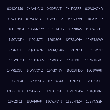
0X4GG1J6
0XAANC43
0XI05VVT
0XLR0SZZ
0XW3VGXD
0ZAVTHSI
0ZM4J2CX
0ZVYGAG2
0ZXS0PVO
105XMS37
10LFO9CA
10SRNZZ2
10ZH1AUS
10ZZI8A5
1103WHO1
11MGVORK
11P2UCTJ
126I93O6
12FS3WHV
12HZ1JWW
12K469CE
12QCPWZN
12UKQO0N
133P7UOC
13COV7L8
14GYHZ3D
14H4A825
14M9BJ75
14NJ13LJ
14PRJLGB
14PRLC85
14WY7OYZ
1546DY9V
15B2SHBQ
15C9WR6H
160ON64P
16P9KSF6
16SBWI43
16U7RZJT
179PIGYE
17HG5UY8
17SO7X9S
17UXEZ2B
17VE7UAW
181QKVNV
18FL2H11
18UVF9V8
19CWX8Y9
19S0NNZV
19SYNG2F