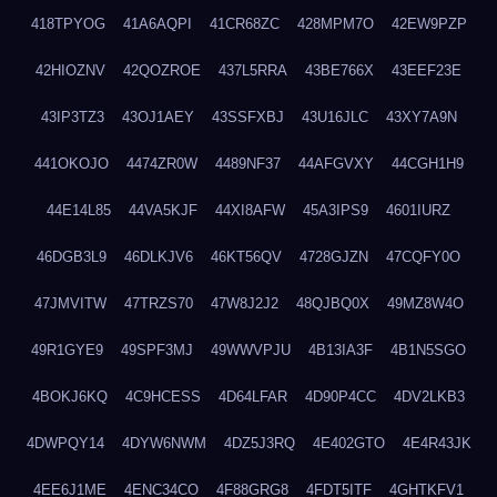
418TPYOG
41A6AQPI
41CR68ZC
428MPM7O
42EW9PZP
42HIOZNV
42QOZROE
437L5RRA
43BE766X
43EEF23E
43IP3TZ3
43OJ1AEY
43SSFXBJ
43U16JLC
43XY7A9N
441OKOJO
4474ZR0W
4489NF37
44AFGVXY
44CGH1H9
44E14L85
44VA5KJF
44XI8AFW
45A3IPS9
4601IURZ
46DGB3L9
46DLKJV6
46KT56QV
4728GJZN
47CQFY0O
47JMVITW
47TRZS70
47W8J2J2
48QJBQ0X
49MZ8W4O
49R1GYE9
49SPF3MJ
49WWVPJU
4B13IA3F
4B1N5SGO
4BOKJ6KQ
4C9HCESS
4D64LFAR
4D90P4CC
4DV2LKB3
4DWPQY14
4DYW6NWM
4DZ5J3RQ
4E402GTO
4E4R43JK
4EE6J1ME
4ENC34CO
4F88GRG8
4FDT5ITF
4GHTKFV1