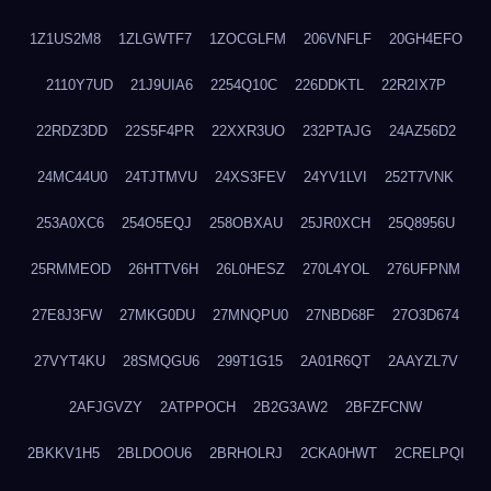
1Z1US2M8
1ZLGWTF7
1ZOCGLFM
206VNFLF
20GH4EFO
2110Y7UD
21J9UIA6
2254Q10C
226DDKTL
22R2IX7P
22RDZ3DD
22S5F4PR
22XXR3UO
232PTAJG
24AZ56D2
24MC44U0
24TJTMVU
24XS3FEV
24YV1LVI
252T7VNK
253A0XC6
254O5EQJ
258OBXAU
25JR0XCH
25Q8956U
25RMMEOD
26HTTV6H
26L0HESZ
270L4YOL
276UFPNM
27E8J3FW
27MKG0DU
27MNQPU0
27NBD68F
27O3D674
27VYT4KU
28SMQGU6
299T1G15
2A01R6QT
2AAYZL7V
2AFJGVZY
2ATPPOCH
2B2G3AW2
2BFZFCNW
2BKKV1H5
2BLDOOU6
2BRHOLRJ
2CKA0HWT
2CRELPQI