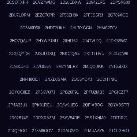
2CSOTXFR
2CVZ7WMG
2D26EBXW
2D942LRG
2DPSN680
2DU7LORM
2EZC76PR
2F53ZH8K
2FFJSSR3
2G789XQE
2G8M6D58
2HDT2UKH
2HLBXGGN
2HMC2F0V
2HO7QAUP
2HYWPJNU
2IIHI162
2J4TVL9Q
2JDKS9WZ
2JG4QYDE
2JSJLGSQ
2KKCIQS5
2KL1TDVU
2LCI7CW6
2LN9C5H3
2LVOI55N
2M7YMERZ
2MIQDBKK
2N165DB2
2NFH8OET
2NXDJSMA
2OC6YQYJ
2ODHTNIQ
2OYOC8EB
2P5KVO7J
2PB26F91
2PFU2MB3
2PGICZT7
2PJA33U1
2PK01RCU
2Q6V9UEG
2QFIABDG
2QYABSTR
2R02B74P
2RPXRAZM
2SAV54DE
2SS1XHM0
2T0TIR21
2T4QFIOC
2T8M8OOV
2TGAD2ZO
2TMUAAY5
2TOT3HO1