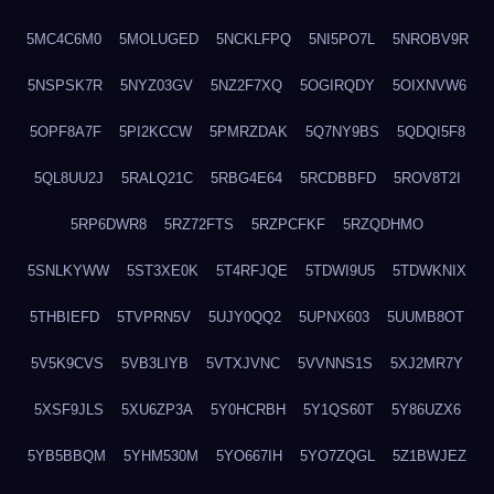
5MC4C6M0
5MOLUGED
5NCKLFPQ
5NI5PO7L
5NROBV9R
5NSPSK7R
5NYZ03GV
5NZ2F7XQ
5OGIRQDY
5OIXNVW6
5OPF8A7F
5PI2KCCW
5PMRZDAK
5Q7NY9BS
5QDQI5F8
5QL8UU2J
5RALQ21C
5RBG4E64
5RCDBBFD
5ROV8T2I
5RP6DWR8
5RZ72FTS
5RZPCFKF
5RZQDHMO
5SNLKYWW
5ST3XE0K
5T4RFJQE
5TDWI9U5
5TDWKNIX
5THBIEFD
5TVPRN5V
5UJY0QQ2
5UPNX603
5UUMB8OT
5V5K9CVS
5VB3LIYB
5VTXJVNC
5VVNNS1S
5XJ2MR7Y
5XSF9JLS
5XU6ZP3A
5Y0HCRBH
5Y1QS60T
5Y86UZX6
5YB5BBQM
5YHM530M
5YO667IH
5YO7ZQGL
5Z1BWJEZ