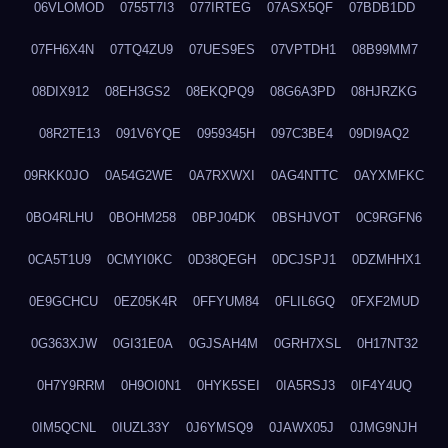
06VLOMOD
0755T7I3
077IRTEG
07ASX5QF
07BDB1DD
07FH6X4N
07TQ4ZU9
07UES9ES
07VPTDH1
08B99MM7
08DIX912
08EH3GS2
08EKQPQ9
08G6A3PD
08HJRZKG
08R2TE13
091V6YQE
0959345H
097C3BE4
09DI9AQ2
09RKK0JO
0A54G2WE
0A7RXWXI
0AG4NTTC
0AYXMFKC
0BO4RLHU
0BOHM258
0BPJ04DK
0BSHJVOT
0C9RGFN6
0CA5T1U9
0CMYI0KC
0D38QEGH
0DCJSPJ1
0DZMHHX1
0E9GCHCU
0EZ05K4R
0FFYUM84
0FLIL6GQ
0FXF2MUD
0G363XJW
0GI31E0A
0GJSAH4M
0GRH7XSL
0H17NT32
0H7Y9RRM
0H9OI0N1
0HYK5SEI
0IA5RSJ3
0IF4Y4UQ
0IM5QCNL
0IUZL33Y
0J6YMSQ9
0JAWX05J
0JMG9NJH