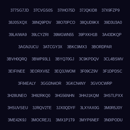
377SG7JD
37CVGS0S
37IHO75D
37JQKID8
37X9FZP9
38J0SXQX
38NQ9PDV
38O70PCO
38QUD9KX
39D3U3A0
39LAIWA9
39LCYZRI
39MGWN55
39PXKH1B
3A43DKQP
3AGNJUCU
3ATCGY3X
3BKC9MX3
3BORDPAR
3BVH0QRQ
3BWP93L1
3BYQ70GJ
3C9KPDQV
3CL4BSMV
3EIFINEE
3EORXV8Z
3EQ3JWOM
3F09CZ9V
3F1DPDSC
3F84EALY
3GGDN4OR
3GKCN4NY
3GVOCWRP
3H28UNEO
3H92RKQ0
3HG56NHN
3HHJ1KQM
3HSTLPXX
3HSUVSEU
3JRQV2TE
3JX0QDYF
3LXYAX0G
3M0R5J0Y
3ME42K9J
3MOCREJ1
3MX1P1T9
3MYP6NEF
3N0IPODU