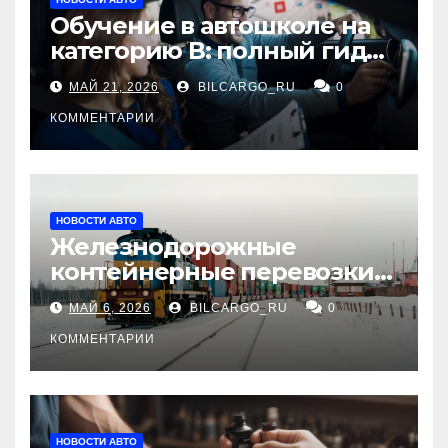
Обучение в автошколе на
категорию В: полный гид
для будущих водителей
МАЙ 21, 2026
BILCARGO_RU
0
КОММЕНТАРИИ
НОВОСТИ АВТО
Железнодорожные
контейнерные перевозки
из Китая в Россию:
МАЙ 6, 2026
BILCARGO_RU
0
маршруты, сроки и
требования
КОММЕНТАРИИ
НОВОСТИ АВТО