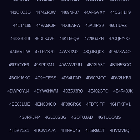
441OKOJO
4474ZR0W
4489NF37
44AFGVXY
44CGH1H9
44E14L85
44VA5KJF
44XI8AFW
45A3IPS9
4601IURZ
46DGB3L9
46DLKJV6
46KT56QV
4728GJZN
47CQFY0O
47JMVITW
47TRZS70
47W8J2J2
48QJBQ0X
49MZ8W4O
49R1GYE9
49SPF3MJ
49WWVPJU
4B13IA3F
4B1N5SGO
4BOKJ6KQ
4C9HCESS
4D64LFAR
4D90P4CC
4DV2LKB3
4DWPQY14
4DYW6NWM
4DZ5J3RQ
4E402GTO
4E4R43JK
4EE6J1ME
4ENC34CO
4F88GRG8
4FDT5ITF
4GHTKFV1
4GJRPJFP
4GLC8SBG
4GOTUJAD
4GTUQOMS
4H5VY3Z1
4HCW1AJA
4HINPU4S
4HSR603T
4HVMV9QI