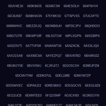
65UV4E1K
660K94O5
663467JW
664ESOLH
664FNVV4
66C6U597
66NBHAON
675YBKS0
67T6PVX5
67UCAPT0
6899WHVC
68EZZKJQ
68OMB6UH
68PDCJPV
68QHDOI3
699GTUTR
69KWPV8F
69LSOT1W
69PLXGPN
69S53RP0
6A5ZOVTI
6A7TVFIW
6AMAWT34
6ANZ4C8L
6AS3LJQ4
6AX21SAB
6AX80CNX
6AYEZFQ7
6B0V87BD
6BA9R10Z
6BUMJY5E
6BVXINIU
6CJKUI7J
6D1OSCXH
6D8BUPZM
6DCMVTHM
6DDK07UL
6DEL198E
6DMVW7ZP
6DO5WVEC
6DPAK2I3
6DREN8XO
6DSSGCV5
6EEGL9Z9
6EI21UCB
6EMNTEE0
6F1DJ5WF
6G3CXI93
6G3KEGYN
6H6L0Z3E
6HD2DCBO
6HM0FQJT
6HWL9A3P
6I5IUH76