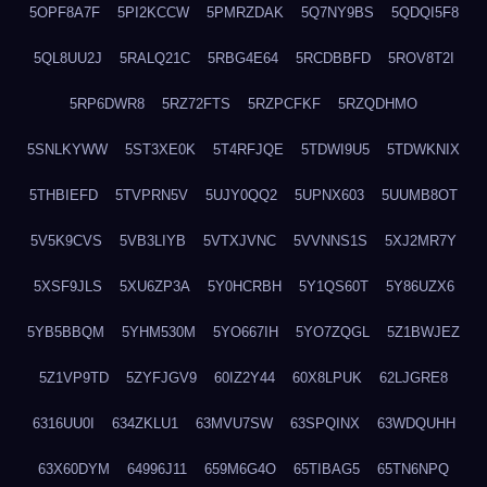
5OPF8A7F
5PI2KCCW
5PMRZDAK
5Q7NY9BS
5QDQI5F8
5QL8UU2J
5RALQ21C
5RBG4E64
5RCDBBFD
5ROV8T2I
5RP6DWR8
5RZ72FTS
5RZPCFKF
5RZQDHMO
5SNLKYWW
5ST3XE0K
5T4RFJQE
5TDWI9U5
5TDWKNIX
5THBIEFD
5TVPRN5V
5UJY0QQ2
5UPNX603
5UUMB8OT
5V5K9CVS
5VB3LIYB
5VTXJVNC
5VVNNS1S
5XJ2MR7Y
5XSF9JLS
5XU6ZP3A
5Y0HCRBH
5Y1QS60T
5Y86UZX6
5YB5BBQM
5YHM530M
5YO667IH
5YO7ZQGL
5Z1BWJEZ
5Z1VP9TD
5ZYFJGV9
60IZ2Y44
60X8LPUK
62LJGRE8
6316UU0I
634ZKLU1
63MVU7SW
63SPQINX
63WDQUHH
63X60DYM
64996J11
659M6G4O
65TIBAG5
65TN6NPQ