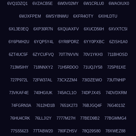
6VQ1DZQ1
6VZACB5E
6W0V02MY
6W1CRLU0
6WAOIUX0
6WJXFPEM
6WSY8NWU
6XFR4OTY
6XIHLDTU
6XL3E0EQ
6XP30R7N
6XQUAXFV
6XUCD56H
6XVXTC5I
6Y6PMH2U
6YQP5Y4L
6YR8PDRZ
6YY0PXBC
6ZISH1A0
6ZT4UC5F
6ZYCUFVQ
70T7NVVN
70V1YKH3
711BHOSD
713M5IHY
718NNXY2
71H5RDOO
71UQJY58
725P81XE
727P972L
72FW37AL
73CXZZM4
73IDZEWO
73UTNHIP
73VKAF4E
740HGIUK
745ACL1O
74DPJX4S
74DVDXRM
74FGRN3A
7612HD1B
7651K273
76BJGQ4F
76G4013Z
76HU4CRK
76LLJI2Y
7777M27H
77BED9B2
77BGMMG4
77S55623
77TABW20
780FZHSV
78Q29S80
78XWEZ88