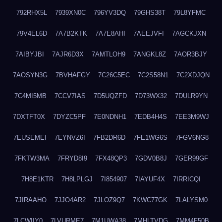
792RHX5L
7939XN0C
796YV3DQ
79GHS38T
79L8YFMC
79V4EL6D
7A7B2KTK
7A7E8AHI
7AEEJVFI
7AGCKJXN
7AIBYJBI
7AJR6D3X
7AMTLOH9
7ANGKL8Z
7AOR3BJY
7AOSYN3G
7BVHAFGY
7C26C5EC
7C2S58N1
7C2XDJQN
7C4MI5MB
7CCV7IAS
7D5UQZFD
7D73WX32
7DULR9YN
7DXTFT0X
7DYZC5PF
7E0NDNH1
7EDB4H4S
7EE3M9WJ
7EUSEMEI
7EYNVZ6I
7FB2DR6D
7FE1WG6S
7FGV6NG8
7FKTW3MA
7FRYD8I9
7FX48QP3
7GDV0B8J
7GER99GF
7H8E1KTR
7H8LPLGJ
7I854907
7IAYUF4X
7IRRICQI
7JIRAAHO
7JJO4AR2
7JLOZ9Q7
7KWC77GK
7LALYSM0
7LCWIIY0
7LVURME7
7M1UWA38
7MHLTVDG
7MM4F50B