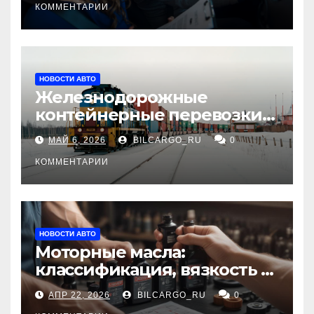
КОММЕНТАРИИ
НОВОСТИ АВТО
Железнодорожные
контейнерные перевозки
из Китая в Россию:
МАЙ 6, 2026
BILCARGO_RU
0
маршруты, сроки и
требования
КОММЕНТАРИИ
НОВОСТИ АВТО
Моторные масла:
классификация, вязкость и
рекомендации по выбору
АПР 22, 2026
BILCARGO_RU
0
для различных типов