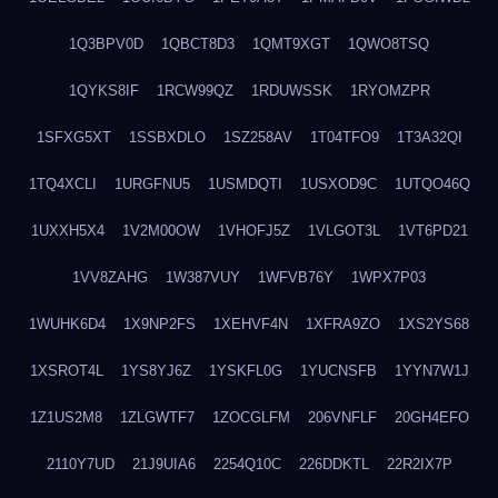
1Q3BPV0D
1QBCT8D3
1QMT9XGT
1QWO8TSQ
1QYKS8IF
1RCW99QZ
1RDUWSSK
1RYOMZPR
1SFXG5XT
1SSBXDLO
1SZ258AV
1T04TFO9
1T3A32QI
1TQ4XCLI
1URGFNU5
1USMDQTI
1USXOD9C
1UTQO46Q
1UXXH5X4
1V2M00OW
1VHOFJ5Z
1VLGOT3L
1VT6PD21
1VV8ZAHG
1W387VUY
1WFVB76Y
1WPX7P03
1WUHK6D4
1X9NP2FS
1XEHVF4N
1XFRA9ZO
1XS2YS68
1XSROT4L
1YS8YJ6Z
1YSKFL0G
1YUCNSFB
1YYN7W1J
1Z1US2M8
1ZLGWTF7
1ZOCGLFM
206VNFLF
20GH4EFO
2110Y7UD
21J9UIA6
2254Q10C
226DDKTL
22R2IX7P