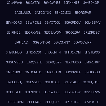
39LAIWA9
39LCYZRI
39MGWN55
39PXKH1B
3A43DKQP
3AGNJUCU
3ATCGY3X
3BKC9MX3
3BORDPAR
3BVH0QRQ
3BWP93L1
3BYQ70GJ
3C9KPDQV
3CL4BSMV
3EIFINEE
3EORXV8Z
3EQ3JWOM
3F09CZ9V
3F1DPDSC
3F84EALY
3GGDN4OR
3GKCN4NY
3GVOCWRP
3H28UNEO
3H92RKQ0
3HG56NHN
3HHJ1KQM
3HSTLPXX
3HSUVSEU
3JRQV2TE
3JX0QDYF
3LXYAX0G
3M0R5J0Y
3ME42K9J
3MOCREJ1
3MX1P1T9
3MYP6NEF
3N0IPODU
3N8UCE6Q
3NE5SFF6
3NH0FX33
3NISGAEP
3O3KQQ4F
3OBDFAXI
3OE9P0KI
3OPSZTYE
3OSK46GW
3P20H0VW
3PEBEUPM
3PFEI4E1
3PHQ0AXL
3PJX8KV3
3PWL81U6