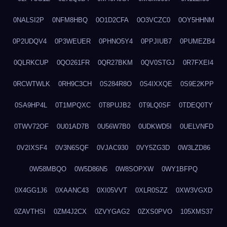
0NALSI2P
0NFM8HBQ
0O1D2CFA
0O3VCZC0
0OY5HHNM
0P2UDQV4
0P3WEUER
0PHNO5Y4
0PPJIUB7
0PUMEZB4
0QLRKCUP
0QO261FR
0QR27BKM
0QV0STGJ
0R7FXEI4
0RCWTWLK
0RH9C3CH
0S284R8O
0S4IXXQE
0S9E2KPP
0SA9HP4L
0T1MPQXC
0T8PUJB2
0T9LQ0SF
0TDEQ0TY
0TWV72OF
0U01AD7B
0U56W7B0
0UDKWD5I
0UELVNFD
0V2IXSF4
0V3N6SQF
0VJAC930
0VY5ZG3D
0W3LZD86
0W58MBQO
0W5D86N5
0W8SOPXW
0WY1BFPQ
0X4GG1J6
0XAANC43
0XI05VVT
0XLR0SZZ
0XW3VGXD
0ZAVTHSI
0ZM4J2CX
0ZVYGAG2
0ZXS0PVO
105XMS37