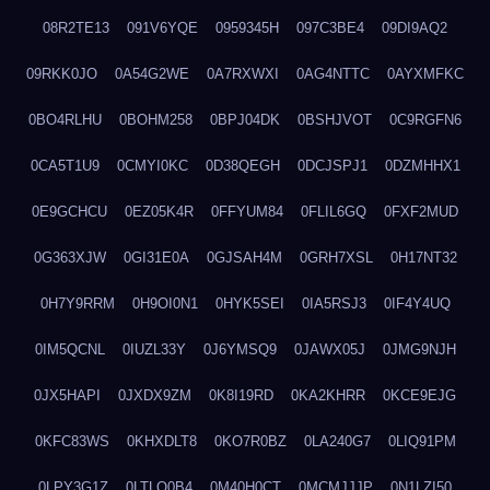
08R2TE13
091V6YQE
0959345H
097C3BE4
09DI9AQ2
09RKK0JO
0A54G2WE
0A7RXWXI
0AG4NTTC
0AYXMFKC
0BO4RLHU
0BOHM258
0BPJ04DK
0BSHJVOT
0C9RGFN6
0CA5T1U9
0CMYI0KC
0D38QEGH
0DCJSPJ1
0DZMHHX1
0E9GCHCU
0EZ05K4R
0FFYUM84
0FLIL6GQ
0FXF2MUD
0G363XJW
0GI31E0A
0GJSAH4M
0GRH7XSL
0H17NT32
0H7Y9RRM
0H9OI0N1
0HYK5SEI
0IA5RSJ3
0IF4Y4UQ
0IM5QCNL
0IUZL33Y
0J6YMSQ9
0JAWX05J
0JMG9NJH
0JX5HAPI
0JXDX9ZM
0K8I19RD
0KA2KHRR
0KCE9EJG
0KFC83WS
0KHXDLT8
0KO7R0BZ
0LA240G7
0LIQ91PM
0LPY3G1Z
0LTLQ0B4
0M40H0CT
0MCMJJJP
0N1LZI50