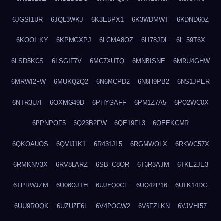
6JGSI1UR
6JQL3WKJ
6K3EBPX1
6K3WDMWT
6KDND60Z
6KOOILKY
6KPMGXPJ
6LGMA8OZ
6LI78JDL
6LL59T6X
6LSD5KCS
6LSGIF7V
6MC7XUTQ
6MNBISNE
6MRU4GHW
6MRWI2FW
6MUKQ2Q2
6N6MCPD2
6N8H9PB2
6NS1JPER
6NTR3U7I
6OXMG49D
6PHYGAFF
6PM1Z7A5
6PO2WC0X
6PPNPOF5
6Q23B2FW
6QE19FL3
6QEEKCMR
6QKOAUOS
6QVIJ1K1
6R431JL5
6RGMWOLX
6RKWC57X
6RMKNV3X
6RV8LARZ
6SBTC8OR
6T3R3AJM
6TKE2JE3
6TPRWJZM
6U06OJTH
6UJEQ0CF
6UQ42P16
6UTK14DG
6UU9ROQK
6UZUZF6L
6V4POCW2
6V6FZLKN
6VJVHI57