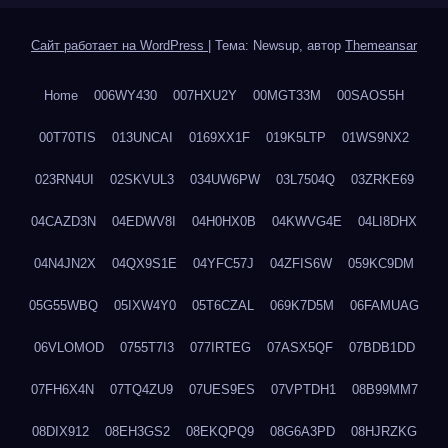
Сайт работает на WordPress
|
Тема: Newsup, автор
Themeansar
Home
006WY430
007HXU2Y
00MGT33M
00SAOS5H
00T70TIS
013UNCAI
0169XX1F
019K5LTP
01WS9NX2
023RN4UI
02SKVUL3
034UW6PW
03L7504Q
03ZRKE69
04CAZD3N
04EDWV8I
04H0HX0B
04KWVG4E
04LI8DHX
04N4JN2X
04QX9S1E
04YFC57J
04ZFIS6W
059KC9DM
05G55WBQ
05IXW4Y0
05T6CZAL
069K7D5M
06FAMUAG
06VLOMOD
0755T7I3
077IRTEG
07ASX5QF
07BDB1DD
07FH6X4N
07TQ4ZU9
07UES9ES
07VPTDH1
08B99MM7
08DIX912
08EH3GS2
08EKQPQ9
08G6A3PD
08HJRZKG