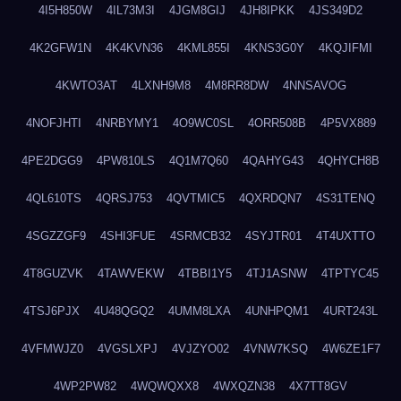
4I5H850W
4IL73M3I
4JGM8GIJ
4JH8IPKK
4JS349D2
4K2GFW1N
4K4KVN36
4KML855I
4KNS3G0Y
4KQJIFMI
4KWTO3AT
4LXNH9M8
4M8RR8DW
4NNSAVOG
4NOFJHTI
4NRBYMY1
4O9WC0SL
4ORR508B
4P5VX889
4PE2DGG9
4PW810LS
4Q1M7Q60
4QAHYG43
4QHYCH8B
4QL610TS
4QRSJ753
4QVTMIC5
4QXRDQN7
4S31TENQ
4SGZZGF9
4SHI3FUE
4SRMCB32
4SYJTR01
4T4UXTTO
4T8GUZVK
4TAWVEKW
4TBBI1Y5
4TJ1ASNW
4TPTYC45
4TSJ6PJX
4U48QGQ2
4UMM8LXA
4UNHPQM1
4URT243L
4VFMWJZ0
4VGSLXPJ
4VJZYO02
4VNW7KSQ
4W6ZE1F7
4WP2PW82
4WQWQXX8
4WXQZN38
4X7TT8GV