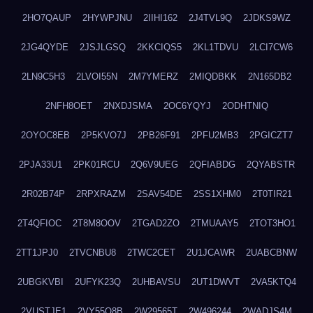
2HO7QAUP
2HYWPJNU
2IIHI162
2J4TVL9Q
2JDKS9WZ
2JG4QYDE
2JSJLGSQ
2KKCIQS5
2KL1TDVU
2LCI7CW6
2LN9C5H3
2LVOI55N
2M7YMERZ
2MIQDBKK
2N165DB2
2NFH8OET
2NXDJSMA
2OC6YQYJ
2ODHTNIQ
2OYOC8EB
2P5KVO7J
2PB26F91
2PFU2MB3
2PGICZT7
2PJA33U1
2PK01RCU
2Q6V9UEG
2QFIABDG
2QYABSTR
2R02B74P
2RPXRAZM
2SAV54DE
2SS1XHM0
2T0TIR21
2T4QFIOC
2T8M8OOV
2TGAD2ZO
2TMUAAY5
2TOT3HO1
2TT1JPJ0
2TVCNBU8
2TWC2CET
2U1JCAWR
2UABCBNW
2UBGKVBI
2UFYK23Q
2UHBAVSU
2UT1DWVT
2VA5KTQ4
2VUSTJE1
2VY55Q8B
2W29565T
2W496244
2WADJS4M