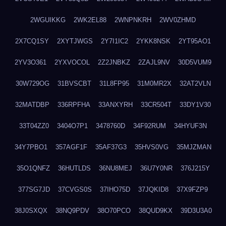
2WGUIKKG
2WK2EL88
2WNPNKRH
2WV0ZHMD
2X7CQ1SY
2XYTJWGS
2Y7I1IC2
2YKK8NSK
2YT95AO1
2YV3O361
2YXVOCOL
2Z2JNBKZ
2ZAJL9NV
30D5VUM9
30W729OG
31BVSCBT
31L8FP95
31M0MR2X
32AT2VLN
32MATDBP
336RPFHA
33ANXYRH
33CR504T
33DY1V30
33T04ZZ0
3404O7P1
3478760D
34F92RUM
34HYUF3N
34Y7PBO1
357AGF1F
35AF37G3
35HVS0VG
35MJZMAN
35O1QNFZ
36HUTLDS
36NU8MEJ
36U7Y0NR
376J215Y
377SG7JD
37CVGS0S
37IHO75D
37JQKID8
37X9FZP9
38J0SXQX
38NQ9PDV
38O70PCO
38QUD9KX
39D3U3A0