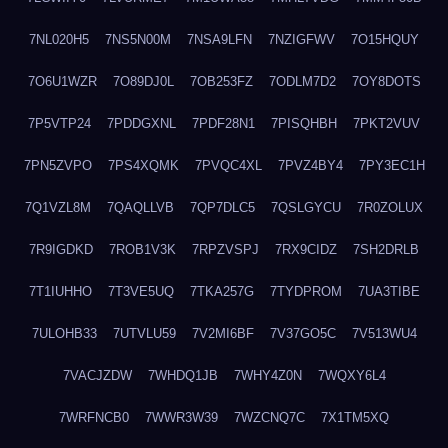
7NL020H5
7NS5N00M
7NSA9LFN
7NZIGFWV
7O15HQUY
7O6U1WZR
7O89DJ0L
7OB253FZ
7ODLM7D2
7OY8DOTS
7P5VTP24
7PDDGXNL
7PDF28N1
7PISQHBH
7PKT2VUV
7PN5ZVPO
7PS4XQMK
7PVQC4XL
7PVZ4BY4
7PY3EC1H
7Q1VZL8M
7QAQLLVB
7QP7DLC5
7QSLGYCU
7R0ZOLUX
7R9IGDKD
7ROB1V3K
7RPZVSPJ
7RX9CIDZ
7SH2DRLB
7T1IUHHO
7T3VE5UQ
7TKA257G
7TYDPROM
7UA3TIBE
7ULOHB33
7UTVLU59
7V2MI6BF
7V37GO5C
7V513WU4
7VACJZDW
7WHDQ1JB
7WHY4Z0N
7WQXY6L4
7WRFNCB0
7WWR3W39
7WZCNQ7C
7X1TM5XQ