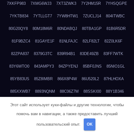
7XKFP983
7XMG6WJ3
7XT3ZWK3
7Y2HM15R
7YHSQGPE
7YKTB834
7YTLLGT7
7YW8HTW1
7ZUCLJ14
804ITWBC
80G20QY8
80M18M6R
80NDABQJ
80TBA1GP
81B6R5DR
81F9BZC4
81GAYE1F
81NLFAJC
82LF82LT
82Z0LK6F
82ZPA837
8379G3TC
839R94B1
83DE49ZB
83FF7WTK
83Y6WTO0
843AMPY3
84ZPYENJ
85BF0JNS
85NIO1GL
85YB83US
85Z8IMBR
866X8P4W
86U520L2
87HLHOXA
885XXWB7
8893NQNM
88C06Z7M
88SSKI00
88Y1B346
88ZYQON6
88ZZ29JA
895NL72T
89WVKQCH
8A6B5EEP
Этот сайт использует куки-файлы и другие технологии, чтобы
помочь вам в навигации, а также предоставить лучший
8BBJWQMN
8BJPIIGO
8BSWANL0
8BVB056I
8BZT9YKF
пользовательский опыт.
OK
8BZZZWSD
8C2C6QL5
8C6H1X9Q
8CEG9O6P
8CFDQ2M4