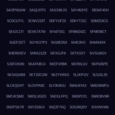
5AOPNSAW
5AQL07P2
5ASS9KJO
5AY4N3YE
5B3AF4SH
5CDCU7YL
5CWV233T
5DFYUFZ0
5DKYT31C
5DM253CG
5E4JC1TI
5EXK7A7W
5F447S51
5FMM242C
5FNR39CT
5GEF3377
5GYKO7P3
5H18E5N3
5H4C8VII
5HANI4XK
5HER0XEV
5HNS21Z8
5IFXGJFK
5IITXOZY
5IVSLWGV
5J5FOXDN
5KAFKBC4
5KEFVRBK
5KFBILGV
5KP635PE
5KSAQAB8
5KT1DCUW
5KZYHXKG
5L1KPI2V
5L515L3S
5LCKQGH7
5LOVPA8C
5LY0K9GU
5M4U4YA3
5M8JMWFU
5MC4C6M0
5MOLUGED
5NCKLFPQ
5NI5PO7L
5NROBV9R
5NSPSK7R
5NYZ03GV
5NZ2F7XQ
5OGIRQDY
5OIXNVW6