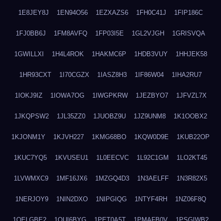
1E8JEY8J
1EN94O56
1EZXAZS6
1FH0C41J
1FIP186C
1FJ0BB6J
1FM8AVFQ
1FP03I5E
1GL2VJGH
1GRISVQA
1GWILLXI
1H4L4ROK
1HAKMC6P
1HDB3VUY
1HHJEK58
1HR93CXT
1I70CGZX
1IASZ8H3
1IF86W04
1IHA2RU7
1IOKJ9IZ
1IOWA7OG
1IWGPKRW
1JEZBYO7
1JFVZL7X
1JKQPSW2
1JL35ZZ0
1JUOBZ9U
1JZ9UNM8
1K1OOBX2
1KJONM1Y
1KJVH227
1KMG68BO
1KQW0D9E
1KUB22OP
1KUC7YQ5
1KVUSEU1
1L0EECVC
1L92C1GM
1LO2KT45
1LVWMXC9
1MF16JX6
1MZGQ4D3
1N3AELFF
1N3R82X5
1NERJOY9
1NIN2DXO
1NIPGIQG
1NTYF4RH
1NZ06F8Q
1OELGBE2
1OUI6BYG
1PET0A5T
1PMAFB0V
1PSGIWB2