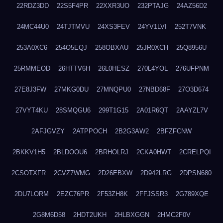
22RDZ3DD
22S5F4PR
22XXR3UO
232PTAJG
24AZ56D2
24MC44U0
24TJTMVU
24XS3FEV
24YV1LVI
252T7VNK
253A0XC6
254O5EQJ
258OBXAU
25JR0XCH
25Q8956U
25RMMEOD
26HTTV6H
26L0HESZ
270L4YOL
276UFPNM
27E8J3FW
27MKG0DU
27MNQPU0
27NBD68F
27O3D674
27VYT4KU
28SMQGU6
299T1G15
2A01R6QT
2AAYZL7V
2AFJGVZY
2ATPPOCH
2B2G3AW2
2BFZFCNW
2BKKV1H5
2BLDOOU6
2BRHOLRJ
2CKA0HWT
2CRELPQI
2CSOTXFR
2CVZ7WMG
2D26EBXW
2D942LRG
2DPSN680
2DU7LORM
2EZC76PR
2F53ZH8K
2FFJSSR3
2G789XQE
2G8M6D58
2HDT2UKH
2HLBXGGN
2HMC2F0V