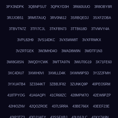
3PX3NDPK
3QBNPSU7
3QPKYD3H
3R660UUO
3R8OBY8R
3RJJOB51
3RM5TAUQ
3RV0N612
3SRBQEDJ
3SXFZOBA
3TBVTN7Z
3TFI7CJL
3TKFBN73
3TTB618D
3TVMVY4A
3VPL82H9
3VS14DKC
3VX5WW8T
3VXFRWKX
3VZRTGEK
3W3MHD4O
3WAD8W9N
3WDTF1N3
3WI8G8SN
3WQDYCWK
3WTTA97N
3WU70G19
3X71FE60
3XC4DIU7
3XMIH0VI
3XMLLD4K
3XWW9P5D
3Y2Z2FMH
3YXUATB4
3Z3344KT
3ZBBJF82
3ZUNKQ9P
40PEO5RM
418TPYOG
41A6AQPI
41CR68ZC
428MPM7O
42EW9PZP
42HIOZNV
42QOZROE
437L5RRA
43BE766X
43EEF23E
43IP3TZ3
43OJ1AEY
43SSFXBJ
43U16JLC
43XY7A9N