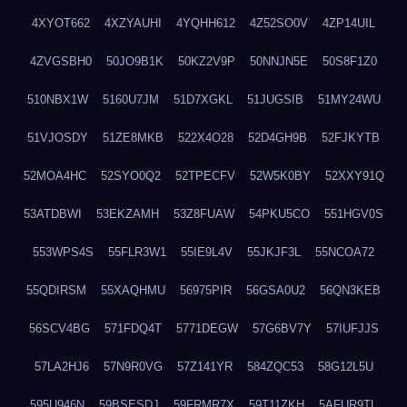
4XYOT662
4XZYAUHI
4YQHH612
4Z52SO0V
4ZP14UIL
4ZVGSBH0
50JO9B1K
50KZ2V9P
50NNJN5E
50S8F1Z0
510NBX1W
5160U7JM
51D7XGKL
51JUGSIB
51MY24WU
51VJOSDY
51ZE8MKB
522X4O28
52D4GH9B
52FJKYTB
52MOA4HC
52SYO0Q2
52TPECFV
52W5K0BY
52XXY91Q
53ATDBWI
53EKZAMH
53Z8FUAW
54PKU5CO
551HGV0S
553WPS4S
55FLR3W1
55IE9L4V
55JKJF3L
55NCOA72
55QDIRSM
55XAQHMU
56975PIR
56GSA0U2
56QN3KEB
56SCV4BG
571FDQ4T
5771DEGW
57G6BV7Y
57IUFJJS
57LA2HJ6
57N9R0VG
57Z141YR
584ZQC53
58G12L5U
595U946N
59BSESDJ
59FRMR7X
59T11ZKH
5AFUR9TL