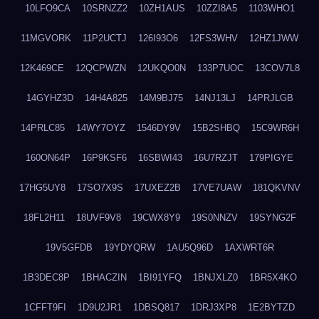
10LFO9CA
10SRNZZ2
10ZH1AUS
10ZZI8A5
1103WHO1
11MGVORK
11P2UCTJ
126I93O6
12FS3WHV
12HZ1JWW
12K469CE
12QCPWZN
12UKQO0N
133P7UOC
13COV7L8
14GYHZ3D
14H4A825
14M9BJ75
14NJ13LJ
14PRJLGB
14PRLC85
14WY7OYZ
1546DY9V
15B2SHBQ
15C9WR6H
160ON64P
16P9KSF6
16SBWI43
16U7RZJT
179PIGYE
17HG5UY8
17SO7X9S
17UXEZ2B
17VE7UAW
181QKVNV
18FL2H11
18UVF9V8
19CWX8Y9
19S0NNZV
19SYNG2F
19V5GFDB
19YDYQRW
1AU5Q96D
1AXWRT6R
1B3DEC8P
1BHACZIN
1BI91YFQ
1BNJXLZ0
1BR5X4KO
1CFFT9FI
1D9U2JR1
1DBSQ817
1DRJ3XP8
1E2BYTZD