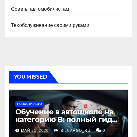
Советы автомобилистам
Техобслуживание своими руками
YOU MISSED
НОВОСТИ АВТО
Обучение в автошколе на
категорию В: полный гид
для будущих водителей
МАЙ 21, 2026
BILCARGO_RU
0