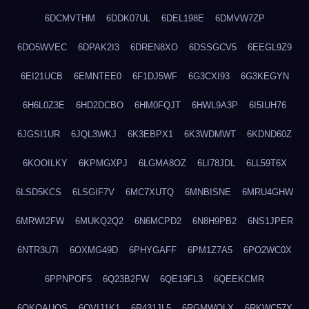
6DCMVTHM
6DDK07UL
6DEL198E
6DMVW7ZP
6DO5WVEC
6DPAK2I3
6DREN8XO
6DSSGCV5
6EEGL9Z9
6EI21UCB
6EMNTEE0
6F1DJ5WF
6G3CXI93
6G3KEGYN
6H6L0Z3E
6HD2DCBO
6HM0FQJT
6HWL9A3P
6I5IUH76
6JGSI1UR
6JQL3WKJ
6K3EBPX1
6K3WDMWT
6KDND60Z
6KOOILKY
6KPMGXPJ
6LGMA8OZ
6LI78JDL
6LL59T6X
6LSD5KCS
6LSGIF7V
6MC7XUTQ
6MNBISNE
6MRU4GHW
6MRWI2FW
6MUKQ2Q2
6N6MCPD2
6N8H9PB2
6NS1JPER
6NTR3U7I
6OXMG49D
6PHYGAFF
6PM1Z7A5
6PO2WC0X
6PPNPOF5
6Q23B2FW
6QE19FL3
6QEEKCMR
6QKOAUOS
6QVIJ1K1
6R431JL5
6RGMWOLX
6RKWC57X