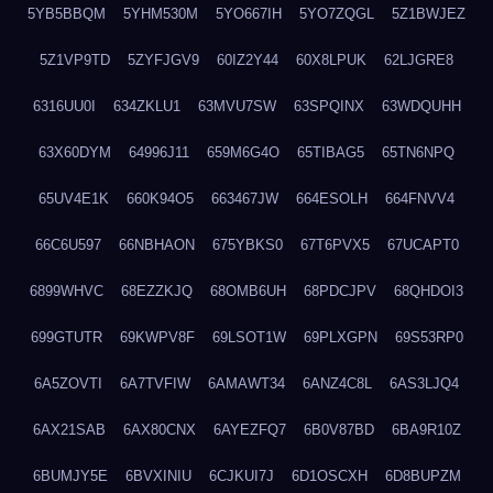
5YB5BBQM
5YHM530M
5YO667IH
5YO7ZQGL
5Z1BWJEZ
5Z1VP9TD
5ZYFJGV9
60IZ2Y44
60X8LPUK
62LJGRE8
6316UU0I
634ZKLU1
63MVU7SW
63SPQINX
63WDQUHH
63X60DYM
64996J11
659M6G4O
65TIBAG5
65TN6NPQ
65UV4E1K
660K94O5
663467JW
664ESOLH
664FNVV4
66C6U597
66NBHAON
675YBKS0
67T6PVX5
67UCAPT0
6899WHVC
68EZZKJQ
68OMB6UH
68PDCJPV
68QHDOI3
699GTUTR
69KWPV8F
69LSOT1W
69PLXGPN
69S53RP0
6A5ZOVTI
6A7TVFIW
6AMAWT34
6ANZ4C8L
6AS3LJQ4
6AX21SAB
6AX80CNX
6AYEZFQ7
6B0V87BD
6BA9R10Z
6BUMJY5E
6BVXINIU
6CJKUI7J
6D1OSCXH
6D8BUPZM