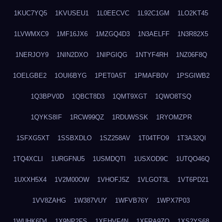
1KUC7YQ5
1KVUSEU1
1L0EECVC
1L92C1GM
1LO2KT45
1LVWMXC9
1MF16JX6
1MZGQ4D3
1N3AELFF
1N3R82X5
1NERJOY9
1NIN2DXO
1NIPGIQG
1NTYF4RH
1NZ06F8Q
1OELGBE2
1OUI6BYG
1PET0A5T
1PMAFB0V
1PSGIWB2
1Q3BPV0D
1QBCT8D3
1QMT9XGT
1QWO8TSQ
1QYKS8IF
1RCW99QZ
1RDUWSSK
1RYOMZPR
1SFXG5XT
1SSBXDLO
1SZ258AV
1T04TFO9
1T3A32QI
1TQ4XCLI
1URGFNU5
1USMDQTI
1USXOD9C
1UTQO46Q
1UXXH5X4
1V2M00OW
1VHOFJ5Z
1VLGOT3L
1VT6PD21
1VV8ZAHG
1W387VUY
1WFVB76Y
1WPX7P03
1WUHK6D4
1X9NP2FS
1XEHVF4N
1XFRA9ZO
1XS2YS68