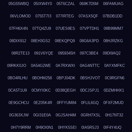
05G55WBQ
05IXW4Y0
05T6CZAL
069K7D5M
06FAMUAG
06VLOMOD
0755T7I3
077IRTEG
07ASX5QF
07BDB1DD
07FH6X4N
07TQ4ZU9
07UES9ES
07VPTDH1
08B99MM7
08DIX912
08EH3GS2
08EKQPQ9
08G6A3PD
08HJRZKG
08R2TE13
091V6YQE
0959345H
097C3BE4
09DI9AQ2
09RKK0JO
0A54G2WE
0A7RXWXI
0AG4NTTC
0AYXMFKC
0BO4RLHU
0BOHM258
0BPJ04DK
0BSHJVOT
0C9RGFN6
0CA5T1U9
0CMYI0KC
0D38QEGH
0DCJSPJ1
0DZMHHX1
0E9GCHCU
0EZ05K4R
0FFYUM84
0FLIL6GQ
0FXF2MUD
0G363XJW
0GI31E0A
0GJSAH4M
0GRH7XSL
0H17NT32
0H7Y9RRM
0H9OI0N1
0HYK5SEI
0IA5RSJ3
0IF4Y4UQ