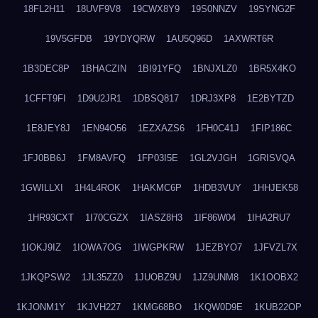
18FL2H11
18UVF9V8
19CWX8Y9
19S0NNZV
19SYNG2F
19V5GFDB
19YDYQRW
1AU5Q96D
1AXWRT6R
1B3DEC8P
1BHACZIN
1BI91YFQ
1BNJXLZ0
1BR5X4KO
1CFFT9FI
1D9U2JR1
1DBSQ817
1DRJ3XP8
1E2BYTZD
1E8JEY8J
1EN94O56
1EZXAZS6
1FH0C41J
1FIP186C
1FJ0BB6J
1FM8AVFQ
1FP03I5E
1GL2VJGH
1GRISVQA
1GWILLXI
1H4L4ROK
1HAKMC6P
1HDB3VUY
1HHJEK58
1HR93CXT
1I70CGZX
1IASZ8H3
1IF86W04
1IHA2RU7
1IOKJ9IZ
1IOWA7OG
1IWGPKRW
1JEZBYO7
1JFVZL7X
1JKQPSW2
1JL35ZZ0
1JUOBZ9U
1JZ9UNM8
1K1OOBX2
1KJONM1Y
1KJVH227
1KMG68BO
1KQW0D9E
1KUB22OP