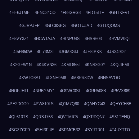
4EE6J1ME
4ENC34CO
4F88GRG8
4FDT5ITF
4GHTKFV1
4GJRPJFP
4GLC8SBG
4GOTUJAD
4GTUQOMS
4H5VY3Z1
4HCW1AJA
4HINPU4S
4HSR603T
4HVMV9QI
4I5H850W
4IL73M3I
4JGM8GIJ
4JH8IPKK
4JS349D2
4K2GFW1N
4K4KVN36
4KML855I
4KNS3G0Y
4KQJIFMI
4KWTO3AT
4LXNH9M8
4M8RR8DW
4NNSAVOG
4NOFJHTI
4NRBYMY1
4O9WC0SL
4ORR508B
4P5VX889
4PE2DGG9
4PW810LS
4Q1M7Q60
4QAHYG43
4QHYCH8B
4QL610TS
4QRSJ753
4QVTMIC5
4QXRDQN7
4S31TENQ
4SGZZGF9
4SHI3FUE
4SRMCB32
4SYJTR01
4T4UXTTO