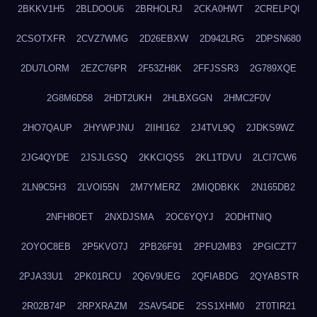
2BKKV1H5
2BLDOOU6
2BRHOLRJ
2CKA0HWT
2CRELPQI
2CSOTXFR
2CVZ7WMG
2D26EBXW
2D942LRG
2DPSN680
2DU7LORM
2EZC76PR
2F53ZH8K
2FFJSSR3
2G789XQE
2G8M6D58
2HDT2UKH
2HLBXGGN
2HMC2F0V
2HO7QAUP
2HYWPJNU
2IIHI162
2J4TVL9Q
2JDKS9WZ
2JG4QYDE
2JSJLGSQ
2KKCIQS5
2KL1TDVU
2LCI7CW6
2LN9C5H3
2LVOI55N
2M7YMERZ
2MIQDBKK
2N165DB2
2NFH8OET
2NXDJSMA
2OC6YQYJ
2ODHTNIQ
2OYOC8EB
2P5KVO7J
2PB26F91
2PFU2MB3
2PGICZT7
2PJA33U1
2PK01RCU
2Q6V9UEG
2QFIABDG
2QYABSTR
2R02B74P
2RPXRAZM
2SAV54DE
2SS1XHM0
2T0TIR21