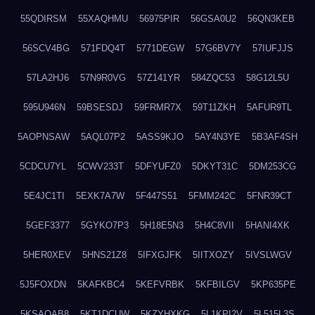
55QDIRSM
55XAQHMU
56975PIR
56GSA0U2
56QN3KEB
56SCV4BG
571FDQ4T
5771DEGW
57G6BV7Y
57IUFJJS
57LA2HJ6
57N9R0VG
57Z141YR
584ZQC53
58G12L5U
595U946N
59BSESDJ
59FRMR7X
59T11ZKH
5AFUR9TL
5AOPNSAW
5AQL07P2
5ASS9KJO
5AY4N3YE
5B3AF4SH
5CDCU7YL
5CWV233T
5DFYUFZ0
5DKYT31C
5DM253CG
5E4JC1TI
5EXK7A7W
5F447S51
5FMM242C
5FNR39CT
5GEF3377
5GYKO7P3
5H18E5N3
5H4C8VII
5HANI4XK
5HER0XEV
5HNS21Z8
5IFXGJFK
5IITXOZY
5IVSLWGV
5J5FOXDN
5KAFKBC4
5KEFVRBK
5KFBILGV
5KP635PE
5KSAQAB8
5KT1DCUW
5KZYHXKG
5L1KPI2V
5L515L3S