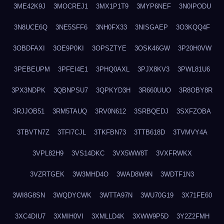
3ME42K9J
3MOCREJ1
3MX1P1T9
3MYP6NEF
3N0IPODU
3N8UCE6Q
3NE5SFF6
3NH0FX33
3NISGAEP
3O3KQQ4F
3OBDFAXI
3OE9P0KI
3OPSZTYE
3OSK46GW
3P20H0VW
3PEBEUPM
3PFEI4E1
3PHQ0AXL
3PJX8KV3
3PWL81U6
3PX3NDPK
3QBNPSU7
3QPKYD3H
3R660UUO
3R8OBY8R
3RJJOB51
3RM5TAUQ
3RV0N612
3SRBQEDJ
3SXFZOBA
3TBVTN7Z
3TFI7CJL
3TKFBN73
3TTB618D
3TVMVY4A
3VPL82H9
3VS14DKC
3VX5WW8T
3VXFRWKX
3VZRTGEK
3W3MHD4O
3WAD8W9N
3WDTF1N3
3WI8G8SN
3WQDYCWK
3WTTA97N
3WU70G19
3X71FE60
3XC4DIU7
3XMIH0VI
3XMLLD4K
3XWW9P5D
3Y2Z2FMH