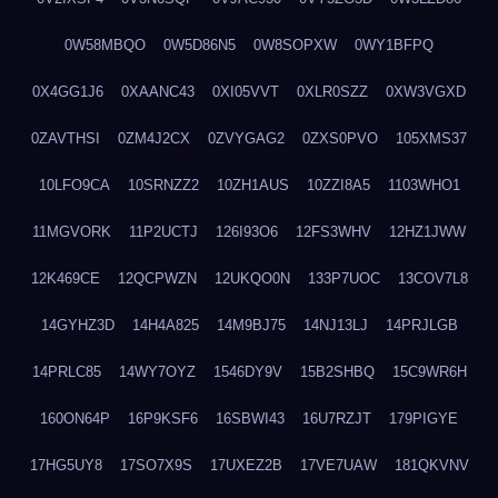
0W58MBQO
0W5D86N5
0W8SOPXW
0WY1BFPQ
0X4GG1J6
0XAANC43
0XI05VVT
0XLR0SZZ
0XW3VGXD
0ZAVTHSI
0ZM4J2CX
0ZVYGAG2
0ZXS0PVO
105XMS37
10LFO9CA
10SRNZZ2
10ZH1AUS
10ZZI8A5
1103WHO1
11MGVORK
11P2UCTJ
126I93O6
12FS3WHV
12HZ1JWW
12K469CE
12QCPWZN
12UKQO0N
133P7UOC
13COV7L8
14GYHZ3D
14H4A825
14M9BJ75
14NJ13LJ
14PRJLGB
14PRLC85
14WY7OYZ
1546DY9V
15B2SHBQ
15C9WR6H
160ON64P
16P9KSF6
16SBWI43
16U7RZJT
179PIGYE
17HG5UY8
17SO7X9S
17UXEZ2B
17VE7UAW
181QKVNV