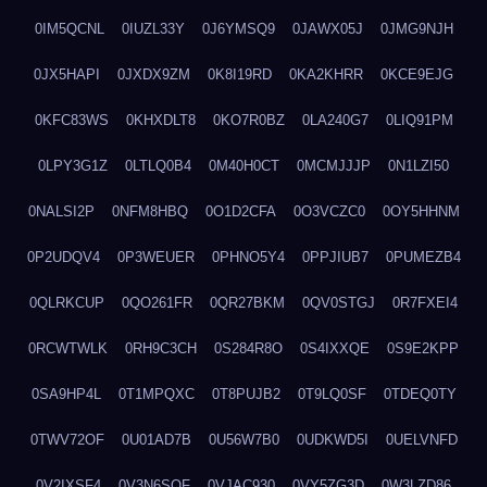
0IM5QCNL
0IUZL33Y
0J6YMSQ9
0JAWX05J
0JMG9NJH
0JX5HAPI
0JXDX9ZM
0K8I19RD
0KA2KHRR
0KCE9EJG
0KFC83WS
0KHXDLT8
0KO7R0BZ
0LA240G7
0LIQ91PM
0LPY3G1Z
0LTLQ0B4
0M40H0CT
0MCMJJJP
0N1LZI50
0NALSI2P
0NFM8HBQ
0O1D2CFA
0O3VCZC0
0OY5HHNM
0P2UDQV4
0P3WEUER
0PHNO5Y4
0PPJIUB7
0PUMEZB4
0QLRKCUP
0QO261FR
0QR27BKM
0QV0STGJ
0R7FXEI4
0RCWTWLK
0RH9C3CH
0S284R8O
0S4IXXQE
0S9E2KPP
0SA9HP4L
0T1MPQXC
0T8PUJB2
0T9LQ0SF
0TDEQ0TY
0TWV72OF
0U01AD7B
0U56W7B0
0UDKWD5I
0UELVNFD
0V2IXSF4
0V3N6SQF
0VJAC930
0VY5ZG3D
0W3LZD86