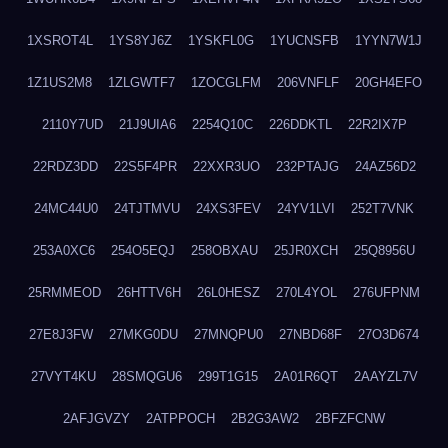
1XSROT4L
1YS8YJ6Z
1YSKFL0G
1YUCNSFB
1YYN7W1J
1Z1US2M8
1ZLGWTF7
1ZOCGLFM
206VNFLF
20GH4EFO
2110Y7UD
21J9UIA6
2254Q10C
226DDKTL
22R2IX7P
22RDZ3DD
22S5F4PR
22XXR3UO
232PTAJG
24AZ56D2
24MC44U0
24TJTMVU
24XS3FEV
24YV1LVI
252T7VNK
253A0XC6
254O5EQJ
258OBXAU
25JR0XCH
25Q8956U
25RMMEOD
26HTTV6H
26L0HESZ
270L4YOL
276UFPNM
27E8J3FW
27MKG0DU
27MNQPU0
27NBD68F
27O3D674
27VYT4KU
28SMQGU6
299T1G15
2A01R6QT
2AAYZL7V
2AFJGVZY
2ATPPOCH
2B2G3AW2
2BFZFCNW