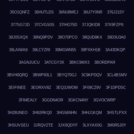
35O1QNFZ
36HUTLDS
36NU8MEJ
36U7Y0NR
376J215Y
377SG7JD
37CVGS0S
37IHO75D
37JQKID8
37X9FZP9
38J0SXQX
38NQ9PDV
38O70PCO
38QUD9KX
39D3U3A0
39LAIWA9
39LCYZRI
39MGWN55
39PXKH1B
3A43DKQP
3AGNJUCU
3ATCGY3X
3BKC9MX3
3BORDPAR
3BVH0QRQ
3BWP93L1
3BYQ70GJ
3C9KPDQV
3CL4BSMV
3EIFINEE
3EORXV8Z
3EQ3JWOM
3F09CZ9V
3F1DPDSC
3F84EALY
3GGDN4OR
3GKCN4NY
3GVOCWRP
3H28UNEO
3H92RKQ0
3HG56NHN
3HHJ1KQM
3HSTLPXX
3HSUVSEU
3JRQV2TE
3JX0QDYF
3LXYAX0G
3M0R5J0Y