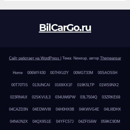
BilCarGo.ru
Сайт работает на WordPress
|
Тема: Newsup, автор
Themeansar
Home
006WY430
007HXU2Y
00MGT33M
00SAOS5H
00T70TIS
013UNCAI
0169XX1F
019K5LTP
01WS9NX2
023RN4UI
02SKVUL3
034UW6PW
03L7504Q
03ZRKE69
04CAZD3N
04EDWV8I
04H0HX0B
04KWVG4E
04LI8DHX
04N4JN2X
04QX9S1E
04YFC57J
04ZFIS6W
059KC9DM