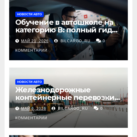
НОВОСТИ АВТО
Обучение в автошколе на
категорию В: полный гид
для будущих водителей
МАЙ 21, 2026
BILCARGO_RU
0
КОММЕНТАРИИ
НОВОСТИ АВТО
Железнодорожные
контейнерные перевозки
из Китая в Россию:
МАЙ 6, 2026
BILCARGO_RU
0
маршруты, сроки и
требования
КОММЕНТАРИИ