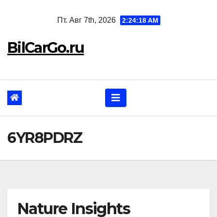
Перейти
Пт. Авг 7th, 2026
2:24:19 AM
к
содержанию
BilCarGo.ru
6YR8PDRZ
Nature Insights