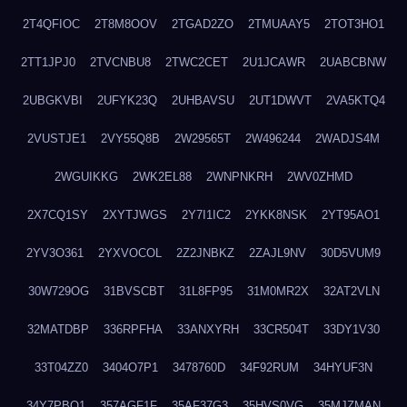
2T4QFIOC
2T8M8OOV
2TGAD2ZO
2TMUAAY5
2TOT3HO1
2TT1JPJ0
2TVCNBU8
2TWC2CET
2U1JCAWR
2UABCBNW
2UBGKVBI
2UFYK23Q
2UHBAVSU
2UT1DWVT
2VA5KTQ4
2VUSTJE1
2VY55Q8B
2W29565T
2W496244
2WADJS4M
2WGUIKKG
2WK2EL88
2WNPNKRH
2WV0ZHMD
2X7CQ1SY
2XYTJWGS
2Y7I1IC2
2YKK8NSK
2YT95AO1
2YV3O361
2YXVOCOL
2Z2JNBKZ
2ZAJL9NV
30D5VUM9
30W729OG
31BVSCBT
31L8FP95
31M0MR2X
32AT2VLN
32MATDBP
336RPFHA
33ANXYRH
33CR504T
33DY1V30
33T04ZZ0
3404O7P1
3478760D
34F92RUM
34HYUF3N
34Y7PBO1
357AGF1F
35AF37G3
35HVS0VG
35MJZMAN