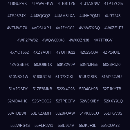
4T8GUZVK
4TAWVEKW
4TBBI1Y5
4TJ1ASNW
4TPTYC45
4TSJ6PJX
4U48QGQ2
4UMM8LXA
4UNHPQM1
4URT243L
4VFMWJZ0
4VGSLXPJ
4VJZYO02
4VNW7KSQ
4W6ZE1F7
4WP2PW82
4WQWQXX8
4WXQZN38
4X7TT8GV
4XYOT662
4XZYAUHI
4YQHH612
4Z52SO0V
4ZP14UIL
4ZVGSBH0
50JO9B1K
50KZ2V9P
50NNJN5E
50S8F1Z0
510NBX1W
5160U7JM
51D7XGKL
51JUGSIB
51MY24WU
51VJOSDY
51ZE8MKB
522X4O28
52D4GH9B
52FJKYTB
52MOA4HC
52SYO0Q2
52TPECFV
52W5K0BY
52XXY91Q
53ATDBWI
53EKZAMH
53Z8FUAW
54PKU5CO
551HGV0S
553WPS4S
55FLR3W1
55IE9L4V
55JKJF3L
55NCOA72