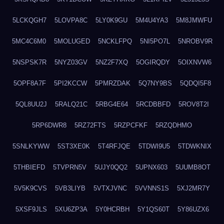
5LCKQGH7
5LOVPA8C
5LY0K9GU
5M4U4YA3
5M8JMWFU
5MC4C6M0
5MOLUGED
5NCKLFPQ
5NI5PO7L
5NROBV9R
5NSPSK7R
5NYZ03GV
5NZ2F7XQ
5OGIRQDY
5OIXNVW6
5OPF8A7F
5PI2KCCW
5PMRZDAK
5Q7NY9BS
5QDQI5F8
5QL8UU2J
5RALQ21C
5RBG4E64
5RCDBBFD
5ROV8T2I
5RP6DWR8
5RZ72FTS
5RZPCFKF
5RZQDHMO
5SNLKYWW
5ST3XE0K
5T4RFJQE
5TDWI9U5
5TDWKNIX
5THBIEFD
5TVPRN5V
5UJY0QQ2
5UPNX603
5UUMB8OT
5V5K9CVS
5VB3LIYB
5VTXJVNC
5VVNNS1S
5XJ2MR7Y
5XSF9JLS
5XU6ZP3A
5Y0HCRBH
5Y1QS60T
5Y86UZX6