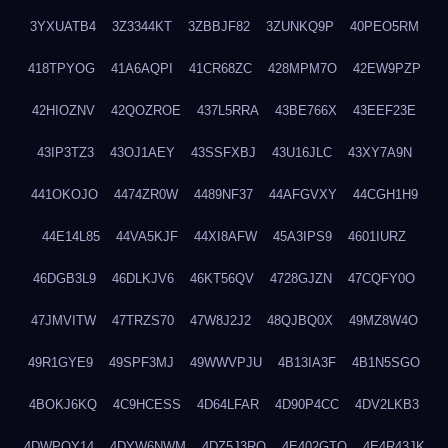
3YXUATB4
3Z3344KT
3ZBBJF82
3ZUNKQ9P
40PEO5RM
418TPYOG
41A6AQPI
41CR68ZC
428MPM7O
42EW9PZP
42HIOZNV
42QOZROE
437L5RRA
43BE766X
43EEF23E
43IP3TZ3
43OJ1AEY
43SSFXBJ
43U16JLC
43XY7A9N
441OKOJO
4474ZR0W
4489NF37
44AFGVXY
44CGH1H9
44E14L85
44VA5KJF
44XI8AFW
45A3IPS9
4601IURZ
46DGB3L9
46DLKJV6
46KT56QV
4728GJZN
47CQFY0O
47JMVITW
47TRZS70
47W8J2J2
48QJBQ0X
49MZ8W4O
49R1GYE9
49SPF3MJ
49WWVPJU
4B13IA3F
4B1N5SGO
4BOKJ6KQ
4C9HCESS
4D64LFAR
4D90P4CC
4DV2LKB3
4DWPQY14
4DYW6NWM
4DZ5J3RQ
4E402GTO
4E4R43JK