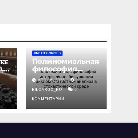
UNCATEGORISED
а:
Полиномиальная
,
философия
интерфейсов:
АПР 16, 2026
бифуркация
циклом
BILCARGO_RU
0
ов
Статистики
КОММЕНТАРИИ
анализа в
стохастической
среде