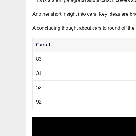
This is a short paragraph about cars. It covers s
р
m
l
а
Another short insight into cars. Key ideas are br
a
в
s
A concluding thought about cars to round off the 
и
s
т
Cars 1
n
ь
i
83
k
31
i
52
92