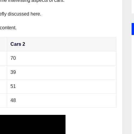
ome interesting aspects of cars.
iefly discussed here.
content.
Cars 2
70
39
51
48