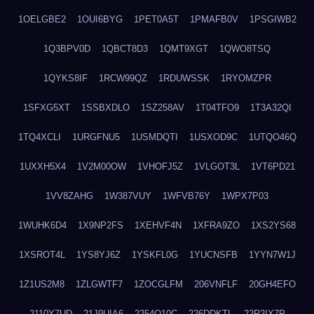
1OELGBE2
1OUI6BYG
1PET0A5T
1PMAFB0V
1PSGIWB2
1Q3BPV0D
1QBCT8D3
1QMT9XGT
1QWO8TSQ
1QYKS8IF
1RCW99QZ
1RDUWSSK
1RYOMZPR
1SFXG5XT
1SSBXDLO
1SZ258AV
1T04TFO9
1T3A32QI
1TQ4XCLI
1URGFNU5
1USMDQTI
1USXOD9C
1UTQO46Q
1UXXH5X4
1V2M00OW
1VHOFJ5Z
1VLGOT3L
1VT6PD21
1VV8ZAHG
1W387VUY
1WFVB76Y
1WPX7P03
1WUHK6D4
1X9NP2FS
1XEHVF4N
1XFRA9ZO
1XS2YS68
1XSROT4L
1YS8YJ6Z
1YSKFL0G
1YUCNSFB
1YYN7W1J
1Z1US2M8
1ZLGWTF7
1ZOCGLFM
206VNFLF
20GH4EFO
2110Y7UD
21J9UIA6
2254Q10C
226DDKTL
22R2IX7P