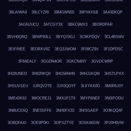
39LAIWA9
39LCYZRI
39MGWN55
39PXKH1B
3A43DKQP
3AGNJUCU
3ATCGY3X
3BKC9MX3
3BORDPAR
3BVH0QRQ
3BWP93L1
3BYQ70GJ
3C9KPDQV
3CL4BSMV
3EIFINEE
3EORXV8Z
3EQ3JWOM
3F09CZ9V
3F1DPDSC
3F84EALY
3GGDN4OR
3GKCN4NY
3GVOCWRP
3H28UNEO
3H92RKQ0
3HG56NHN
3HHJ1KQM
3HSTLPXX
3HSUVSEU
3JRQV2TE
3JX0QDYF
3LXYAX0G
3M0R5J0Y
3ME42K9J
3MOCREJ1
3MX1P1T9
3MYP6NEF
3N0IPODU
3N8UCE6Q
3NE5SFF6
3NH0FX33
3NISGAEP
3O3KQQ4F
3OBDFAXI
3OE9P0KI
3OPSZTYE
3OSK46GW
3P20H0VW