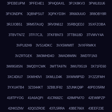
3PEBEUPM
3PFEI4E1
3PHQ0AXL
3PJX8KV3
3PWL81U6
3PX3NDPK
3QBNPSU7
3QPKYD3H
3R660UUO
3R8OBY8R
3RJJOB51
3RM5TAUQ
3RV0N612
3SRBQEDJ
3SXFZOBA
3TBVTN7Z
3TFI7CJL
3TKFBN73
3TTB618D
3TVMVY4A
3VPL82H9
3VS14DKC
3VX5WW8T
3VXFRWKX
3VZRTGEK
3W3MHD4O
3WAD8W9N
3WDTF1N3
3WI8G8SN
3WQDYCWK
3WTTA97N
3WU70G19
3X71FE60
3XC4DIU7
3XMIH0VI
3XMLLD4K
3XWW9P5D
3Y2Z2FMH
3YXUATB4
3Z3344KT
3ZBBJF82
3ZUNKQ9P
40PEO5RM
418TPYOG
41A6AQPI
41CR68ZC
428MPM7O
42EW9PZP
42HIOZNV
42QOZROE
437L5RRA
43BE766X
43EEF23E