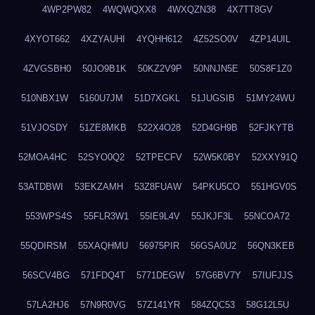
4WP2PW82
4WQWQXX8
4WXQZN38
4X7TT8GV
4XYOT662
4XZYAUHI
4YQHH612
4Z52SO0V
4ZP14UIL
4ZVGSBH0
50JO9B1K
50KZ2V9P
50NNJN5E
50S8F1Z0
510NBX1W
5160U7JM
51D7XGKL
51JUGSIB
51MY24WU
51VJOSDY
51ZE8MKB
522X4O28
52D4GH9B
52FJKYTB
52MOA4HC
52SYO0Q2
52TPECFV
52W5K0BY
52XXY91Q
53ATDBWI
53EKZAMH
53Z8FUAW
54PKU5CO
551HGV0S
553WPS4S
55FLR3W1
55IE9L4V
55JKJF3L
55NCOA72
55QDIRSM
55XAQHMU
56975PIR
56GSA0U2
56QN3KEB
56SCV4BG
571FDQ4T
5771DEGW
57G6BV7Y
57IUFJJS
57LA2HJ6
57N9R0VG
57Z141YR
584ZQC53
58G12L5U