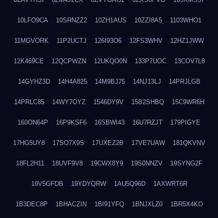
10LFO9CA
10SRNZZ2
10ZH1AUS
10ZZI8A5
1103WHO1
11MGVORK
11P2UCTJ
126I93O6
12FS3WHV
12HZ1JWW
12K469CE
12QCPWZN
12UKQO0N
133P7UOC
13COV7L8
14GYHZ3D
14H4A825
14M9BJ75
14NJ13LJ
14PRJLGB
14PRLC85
14WY7OYZ
1546DY9V
15B2SHBQ
15C9WR6H
160ON64P
16P9KSF6
16SBWI43
16U7RZJT
179PIGYE
17HG5UY8
17SO7X9S
17UXEZ2B
17VE7UAW
181QKVNV
18FL2H11
18UVF9V8
19CWX8Y9
19S0NNZV
19SYNG2F
19V5GFDB
19YDYQRW
1AU5Q96D
1AXWRT6R
1B3DEC8P
1BHACZIN
1BI91YFQ
1BNJXLZ0
1BR5X4KO