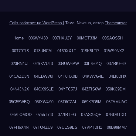
Сайт работает на WordPress
|
Тема: Newsup, автор
Themeansar
Home
006WY430
007HXU2Y
00MGT33M
00SAOS5H
00T70TIS
013UNCAI
0169XX1F
019K5LTP
01WS9NX2
023RN4UI
02SKVUL3
034UW6PW
03L7504Q
03ZRKE69
04CAZD3N
04EDWV8I
04H0HX0B
04KWVG4E
04LI8DHX
04N4JN2X
04QX9S1E
04YFC57J
04ZFIS6W
059KC9DM
05G55WBQ
05IXW4Y0
05T6CZAL
069K7D5M
06FAMUAG
06VLOMOD
0755T7I3
077IRTEG
07ASX5QF
07BDB1DD
07FH6X4N
07TQ4ZU9
07UES9ES
07VPTDH1
08B99MM7