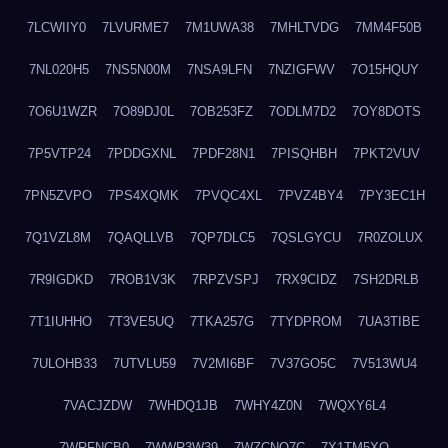
7LCWIIY0
7LVURME7
7M1UWA38
7MHLTVDG
7MM4F50B
7NL020H5
7NS5N00M
7NSA9LFN
7NZIGFWV
7O15HQUY
7O6U1WZR
7O89DJ0L
7OB253FZ
7ODLM7D2
7OY8DOTS
7P5VTP24
7PDDGXNL
7PDF28N1
7PISQHBH
7PKT2VUV
7PN5ZVPO
7PS4XQMK
7PVQC4XL
7PVZ4BY4
7PY3EC1H
7Q1VZL8M
7QAQLLVB
7QP7DLC5
7QSLGYCU
7R0ZOLUX
7R9IGDKD
7ROB1V3K
7RPZVSPJ
7RX9CIDZ
7SH2DRLB
7T1IUHHO
7T3VE5UQ
7TKA257G
7TYDPROM
7UA3TIBE
7ULOHB33
7UTVLU59
7V2MI6BF
7V37GO5C
7V513WU4
7VACJZDW
7WHDQ1JB
7WHY4Z0N
7WQXY6L4
7WRFNCB0
7WWR3W39
7WZCNQ7C
7X1TM5XQ