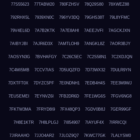
77S55623
77TABW20
780FZHSV
78Q29S80
78XWEZ88
792RHX5L
7939XN0C
796YV3DQ
79GHS38T
79L8YFMC
79V4EL6D
7A7B2KTK
7A7E8AHI
7AEEJVFI
7AGCKJXN
7AIBYJBI
7AJR6D3X
7AMTLOH9
7ANGKL8Z
7AOR3BJY
7AOSYN3G
7BVHAFGY
7C26C5EC
7C2S58N1
7C2XDJQN
7C4MI5MB
7CCV7IAS
7D5UQZFD
7D73WX32
7DULR9YN
7DXTFT0X
7DYZC5PF
7E0NDNH1
7EDB4H4S
7EE3M9WJ
7EUSEMEI
7EYNVZ6I
7FB2DR6D
7FE1WG6S
7FGV6NG8
7FKTW3MA
7FRYD8I9
7FX48QP3
7GDV0B8J
7GER99GF
7H8E1KTR
7H8LPLGJ
7I854907
7IAYUF4X
7IRRICQI
7JIRAAHO
7JJO4AR2
7JLOZ9Q7
7KWC77GK
7LALYSM0