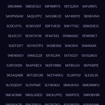
595U946N
59BSESDJ
59FRMR7X
59T11ZKH
5AFUR9TL
5AOPNSAW
5AQL07P2
5ASS9KJO
5AY4N3YE
5B3AF4SH
5CDCU7YL
5CWV233T
5DFYUFZ0
5DKYT31C
5DM253CG
5E4JC1TI
5EXK7A7W
5F447S51
5FMM242C
5FNR39CT
5GEF3377
5GYKO7P3
5H18E5N3
5H4C8VII
5HANI4XK
5HER0XEV
5HNS21Z8
5IFXGJFK
5IITXOZY
5IVSLWGV
5J5FOXDN
5KAFKBC4
5KEFVRBK
5KFBILGV
5KP635PE
5KSAQAB8
5KT1DCUW
5KZYHXKG
5L1KPI2V
5L515L3S
5LCKQGH7
5LOVPA8C
5LY0K9GU
5M4U4YA3
5M8JMWFU
5MC4C6M0
5MOLUGED
5NCKLFPQ
5NI5PO7L
5NROBV9R
5NSPSK7R
5NYZ03GV
5NZ2F7XQ
5OGIRQDY
5OIXNVW6