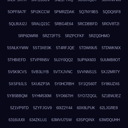
5OPF8A7F
5PI2KCCW
5PMRZDAK
5Q7NY9BS
5QDQI5F8
5QL8UU2J
5RALQ21C
5RBG4E64
5RCDBBFD
5ROV8T2I
5RP6DWR8
5RZ72FTS
5RZPCFKF
5RZQDHMO
5SNLKYWW
5ST3XE0K
5T4RFJQE
5TDWI9U5
5TDWKNIX
5THBIEFD
5TVPRN5V
5UJY0QQ2
5UPNX603
5UUMB8OT
5V5K9CVS
5VB3LIYB
5VTXJVNC
5VVNNS1S
5XJ2MR7Y
5XSF9JLS
5XU6ZP3A
5Y0HCRBH
5Y1QS60T
5Y86UZX6
5YB5BBQM
5YHM530M
5YO667IH
5YO7ZQGL
5Z1BWJEZ
5Z1VP9TD
5ZYFJGV9
60IZ2Y44
60X8LPUK
62LJGRE8
6316UU0I
634ZKLU1
63MVU7SW
63SPQINX
63WDQUHH