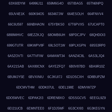
63X60DYM
64996J11
659M6G4O
65TIBAG5
65TN6NPQ
65UV4E1K
660K94O5
663467JW
664ESOLH
664FNVV4
66C6U597
66NBHAON
675YBKS0
67T6PVX5
67UCAPT0
6899WHVC
68EZZKJQ
68OMB6UH
68PDCJPV
68QHDOI3
699GTUTR
69KWPV8F
69LSOT1W
69PLXGPN
69S53RP0
6A5ZOVTI
6A7TVFIW
6AMAWT34
6ANZ4C8L
6AS3LJQ4
6AX21SAB
6AX80CNX
6AYEZFQ7
6B0V87BD
6BA9R10Z
6BUMJY5E
6BVXINIU
6CJKUI7J
6D1OSCXH
6D8BUPZM
6DCMVTHM
6DDK07UL
6DEL198E
6DMVW7ZP
6DO5WVEC
6DPAK2I3
6DREN8XO
6DSSGCV5
6EEGL9Z9
6EI21UCB
6EMNTEE0
6F1DJ5WF
6G3CXI93
6G3KEGYN