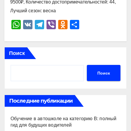
9500₽, Количество достопримечательностей: 44,
Лучший сезон: весна
W
V
T
Vi
O
О
h
K
el
b
d
тп
at
e
er
n
р
s
gr
o
а
Поиск
A
a
kl
в
p
m
a
и
Поиск
p
ss
ть
ni
ki
Последние публикации
Обучение в автошколе на категорию В: полный
гид для будущих водителей