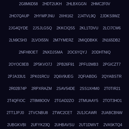
2G8M6D58
2HDT2UKH
2HLBXGGN
2HMC2F0V
2HO7QAUP
2HYWPJNU
2IIHI162
2J4TVL9Q
2JDKS9WZ
2JG4QYDE
2JSJLGSQ
2KKCIQS5
2KL1TDVU
2LCI7CW6
2LN9C5H3
2LVOI55N
2M7YMERZ
2MIQDBKK
2N165DB2
2NFH8OET
2NXDJSMA
2OC6YQYJ
2ODHTNIQ
2OYOC8EB
2P5KVO7J
2PB26F91
2PFU2MB3
2PGICZT7
2PJA33U1
2PK01RCU
2Q6V9UEG
2QFIABDG
2QYABSTR
2R02B74P
2RPXRAZM
2SAV54DE
2SS1XHM0
2T0TIR21
2T4QFIOC
2T8M8OOV
2TGAD2ZO
2TMUAAY5
2TOT3HO1
2TT1JPJ0
2TVCNBU8
2TWC2CET
2U1JCAWR
2UABCBNW
2UBGKVBI
2UFYK23Q
2UHBAVSU
2UT1DWVT
2VA5KTQ4