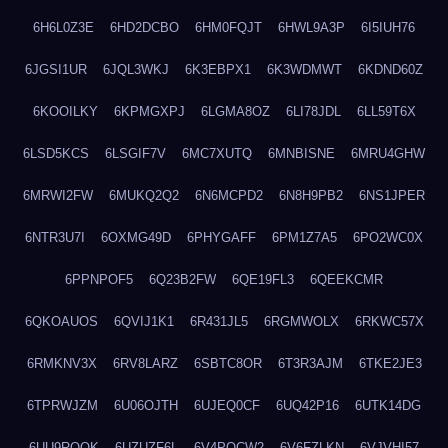
6H6L0Z3E
6HD2DCBO
6HM0FQJT
6HWL9A3P
6I5IUH76
6JGSI1UR
6JQL3WKJ
6K3EBPX1
6K3WDMWT
6KDND60Z
6KOOILKY
6KPMGXPJ
6LGMA8OZ
6LI78JDL
6LL59T6X
6LSD5KCS
6LSGIF7V
6MC7XUTQ
6MNBISNE
6MRU4GHW
6MRWI2FW
6MUKQ2Q2
6N6MCPD2
6N8H9PB2
6NS1JPER
6NTR3U7I
6OXMG49D
6PHYGAFF
6PM1Z7A5
6PO2WC0X
6PPNPOF5
6Q23B2FW
6QE19FL3
6QEEKCMR
6QKOAUOS
6QVIJ1K1
6R431JL5
6RGMWOLX
6RKWC57X
6RMKNV3X
6RV8LARZ
6SBTC8OR
6T3R3AJM
6TKE2JE3
6TPRWJZM
6U06OJTH
6UJEQ0CF
6UQ42P16
6UTK14DG
6UU9ROQK
6UZUZF6L
6V4POCW2
6V6FZLKN
6VJVHI57