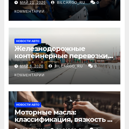
МАЙ 21, 2026
BILCARGO_RU
0
КОММЕНТАРИИ
НОВОСТИ АВТО
Железнодорожные
контейнерные перевозки
из Китая в Россию:
МАЙ 6, 2026
BILCARGO_RU
0
маршруты, сроки и
требования
КОММЕНТАРИИ
НОВОСТИ АВТО
Моторные масла:
классификация, вязкость и
рекомендации по выбору