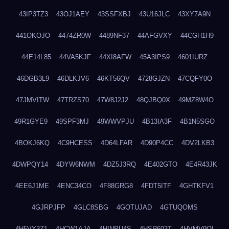
43IP3TZ3
43OJ1AEY
43SSFXBJ
43U16JLC
43XY7A9N
441OKOJO
4474ZR0W
4489NF37
44AFGVXY
44CGH1H9
44E14L85
44VA5KJF
44XI8AFW
45A3IPS9
4601IURZ
46DGB3L9
46DLKJV6
46KT56QV
4728GJZN
47CQFY0O
47JMVITW
47TRZS70
47W8J2J2
48QJBQ0X
49MZ8W4O
49R1GYE9
49SPF3MJ
49WWVPJU
4B13IA3F
4B1N5SGO
4BOKJ6KQ
4C9HCESS
4D64LFAR
4D90P4CC
4DV2LKB3
4DWPQY14
4DYW6NWM
4DZ5J3RQ
4E402GTO
4E4R43JK
4EE6J1ME
4ENC34CO
4F88GRG8
4FDT5ITF
4GHTKFV1
4GJRPJFP
4GLC8SBG
4GOTUJAD
4GTUQOMS
4H5VY3Z1
4HCW1AJA
4HINPU4S
4HSR603T
4HVMV9QI