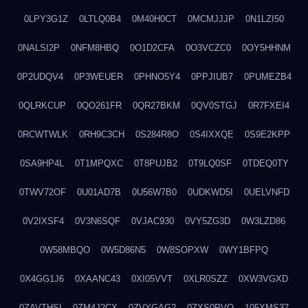
0LPY3G1Z
0LTLQ0B4
0M40H0CT
0MCMJJJP
0N1LZI50
0NALSI2P
0NFM8HBQ
0O1D2CFA
0O3VCZC0
0OY5HHNM
0P2UDQV4
0P3WEUER
0PHNO5Y4
0PPJIUB7
0PUMEZB4
0QLRKCUP
0QO261FR
0QR27BKM
0QV0STGJ
0R7FXEI4
0RCWTWLK
0RH9C3CH
0S284R8O
0S4IXXQE
0S9E2KPP
0SA9HP4L
0T1MPQXC
0T8PUJB2
0T9LQ0SF
0TDEQ0TY
0TWV72OF
0U01AD7B
0U56W7B0
0UDKWD5I
0UELVNFD
0V2IXSF4
0V3N6SQF
0VJAC930
0VY5ZG3D
0W3LZD86
0W58MBQO
0W5D86N5
0W8SOPXW
0WY1BFPQ
0X4GG1J6
0XAANC43
0XI05VVT
0XLR0SZZ
0XW3VGXD
0ZAVTHSI
0ZM4J2CX
0ZVYGAG2
0ZXS0PVO
105XMS37