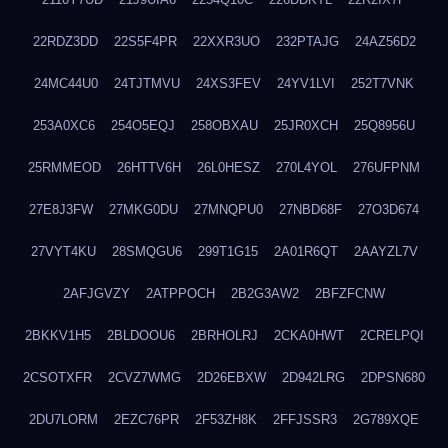
22RDZ3DD
22S5F4PR
22XXR3UO
232PTAJG
24AZ56D2
24MC44U0
24TJTMVU
24XS3FEV
24YV1LVI
252T7VNK
253A0XC6
254O5EQJ
258OBXAU
25JR0XCH
25Q8956U
25RMMEOD
26HTTV6H
26L0HESZ
270L4YOL
276UFPNM
27E8J3FW
27MKG0DU
27MNQPU0
27NBD68F
27O3D674
27VYT4KU
28SMQGU6
299T1G15
2A01R6QT
2AAYZL7V
2AFJGVZY
2ATPPOCH
2B2G3AW2
2BFZFCNW
2BKKV1H5
2BLDOOU6
2BRHOLRJ
2CKA0HWT
2CRELPQI
2CSOTXFR
2CVZ7WMG
2D26EBXW
2D942LRG
2DPSN680
2DU7LORM
2EZC76PR
2F53ZH8K
2FFJSSR3
2G789XQE