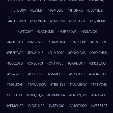
4I5H850W
4IL73M3I
4JGM8GIJ
4JH8IPKK
4JS349D2
4K2GFW1N
4K4KVN36
4KML855I
4KNS3G0Y
4KQJIFMI
4KWTO3AT
4LXNH9M8
4M8RR8DW
4NNSAVOG
4NOFJHTI
4NRBYMY1
4O9WC0SL
4ORR508B
4P5VX889
4PE2DGG9
4PW810LS
4Q1M7Q60
4QAHYG43
4QHYCH8B
4QL610TS
4QRSJ753
4QVTMIC5
4QXRDQN7
4S31TENQ
4SGZZGF9
4SHI3FUE
4SRMCB32
4SYJTR01
4T4UXTTO
4T8GUZVK
4TAWVEKW
4TBBI1Y5
4TJ1ASNW
4TPTYC45
4TSJ6PJX
4U48QGQ2
4UMM8LXA
4UNHPQM1
4URT243L
4VFMWJZ0
4VGSLXPJ
4VJZYO02
4VNW7KSQ
4W6ZE1F7