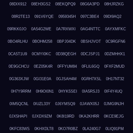
08DIX912
08EH3GS2
08EKQPQ9
08G6A3PD
08HJRZKG
08R2TE13
091V6YQE
0959345H
097C3BE4
09DI9AQ2
09RKK0JO
0A54G2WE
0A7RXWXI
0AG4NTTC
0AYXMFKC
0BO4RLHU
0BOHM258
0BPJ04DK
0BSHJVOT
0C9RGFN6
0CA5T1U9
0CMYI0KC
0D38QEGH
0DCJSPJ1
0DZMHHX1
0E9GCHCU
0EZ05K4R
0FFYUM84
0FLIL6GQ
0FXF2MUD
0G363XJW
0GI31E0A
0GJSAH4M
0GRH7XSL
0H17NT32
0H7Y9RRM
0H9OI0N1
0HYK5SEI
0IA5RSJ3
0IF4Y4UQ
0IM5QCNL
0IUZL33Y
0J6YMSQ9
0JAWX05J
0JMG9NJH
0JX5HAPI
0JXDX9ZM
0K8I19RD
0KA2KHRR
0KCE9EJG
0KFC83WS
0KHXDLT8
0KO7R0BZ
0LA240G7
0LIQ91PM