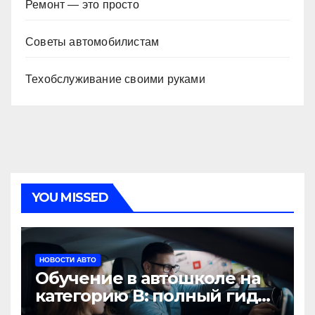
Ремонт — это просто
Советы автомобилистам
Техобслуживание своими руками
YOU MISSED
НОВОСТИ АВТО
Обучение в автошколе на
категорию В: полный гид
для будущих водителей