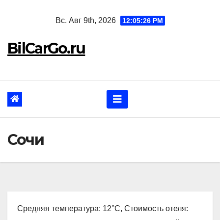
Перейти
Вс. Авг 9th, 2026
12:05:27 PM
к
содержанию
BilCarGo.ru
Сочи
Средняя температура: 12°C, Стоимость отеля: