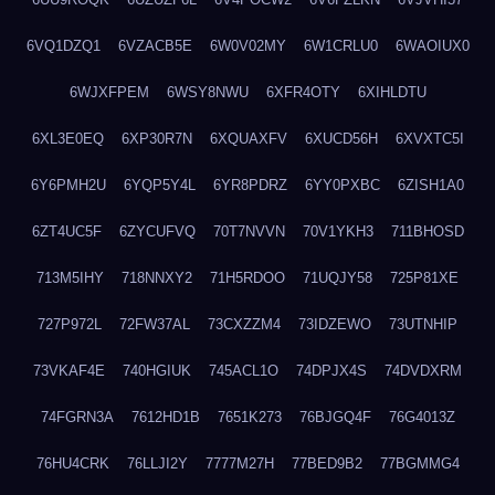
6VQ1DZQ1
6VZACB5E
6W0V02MY
6W1CRLU0
6WAOIUX0
6WJXFPEM
6WSY8NWU
6XFR4OTY
6XIHLDTU
6XL3E0EQ
6XP30R7N
6XQUAXFV
6XUCD56H
6XVXTC5I
6Y6PMH2U
6YQP5Y4L
6YR8PDRZ
6YY0PXBC
6ZISH1A0
6ZT4UC5F
6ZYCUFVQ
70T7NVVN
70V1YKH3
711BHOSD
713M5IHY
718NNXY2
71H5RDOO
71UQJY58
725P81XE
727P972L
72FW37AL
73CXZZM4
73IDZEWO
73UTNHIP
73VKAF4E
740HGIUK
745ACL1O
74DPJX4S
74DVDXRM
74FGRN3A
7612HD1B
7651K273
76BJGQ4F
76G4013Z
76HU4CRK
76LLJI2Y
7777M27H
77BED9B2
77BGMMG4