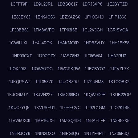
1CFFT9FI
1D9U2JR1
1DBSQ817
1DRJ3XP8
1E2BYTZD
1E8JEY8J
1EN94O56
1EZXAZS6
1FH0C41J
1FIP186C
1FJ0BB6J
1FM8AVFQ
1FP03I5E
1GL2VJGH
1GRISVQA
1GWILLXI
1H4L4ROK
1HAKMC6P
1HDB3VUY
1HHJEK58
1HR93CXT
1I70CGZX
1IASZ8H3
1IF86W04
1IHA2RU7
1IOKJ9IZ
1IOWA7OG
1IWGPKRW
1JEZBYO7
1JFVZL7X
1JKQPSW2
1JL35ZZ0
1JUOBZ9U
1JZ9UNM8
1K1OOBX2
1KJONM1Y
1KJVH227
1KMG68BO
1KQW0D9E
1KUB22OP
1KUC7YQ5
1KVUSEU1
1L0EECVC
1L92C1GM
1LO2KT45
1LVWMXC9
1MF16JX6
1MZGQ4D3
1N3AELFF
1N3R82X5
1NERJOY9
1NIN2DXO
1NIPGIQG
1NTYF4RH
1NZ06F8Q