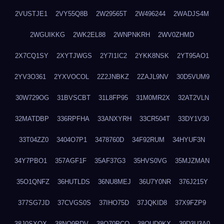
2VUSTJE1
2VY55Q8B
2W29565T
2W496244
2WADJS4M
2WGUIKKG
2WK2EL88
2WNPNKRH
2WV0ZHMD
2X7CQ1SY
2XYTJWGS
2Y7I1IC2
2YKK8NSK
2YT95AO1
2YV3O361
2YXVOCOL
2Z2JNBKZ
2ZAJL9NV
30D5VUM9
30W729OG
31BVSCBT
31L8FP95
31M0MR2X
32AT2VLN
32MATDBP
336RPFHA
33ANXYRH
33CR504T
33DY1V30
33T04ZZ0
3404O7P1
3478760D
34F92RUM
34HYUF3N
34Y7PBO1
357AGF1F
35AF37G3
35HVS0VG
35MJZMAN
35O1QNFZ
36HUTLDS
36NU8MEJ
36U7Y0NR
376J215Y
377SG7JD
37CVGS0S
37IHO75D
37JQKID8
37X9FZP9
38J0SXQX
38NQ9PDV
38O70PCO
38QUD9KX
39D3U3A0