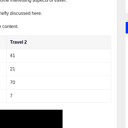
some interesting aspects of travel.
riefly discussed here.
e content.
Travel 2
41
21
70
7