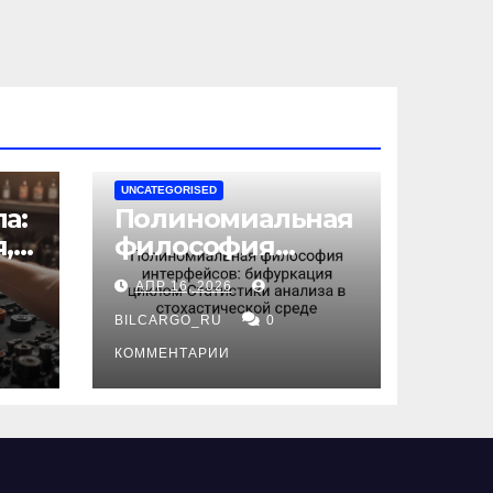
UNCATEGORISED
а:
Полиномиальная
,
философия
интерфейсов:
АПР 16, 2026
бифуркация
циклом
BILCARGO_RU
0
ов
Статистики
КОММЕНТАРИИ
анализа в
стохастической
среде