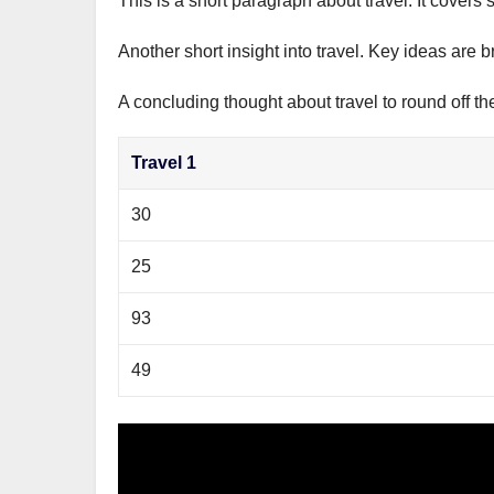
This is a short paragraph about travel. It covers 
р
m
l
а
Another short insight into travel. Key ideas are b
a
в
s
A concluding thought about travel to round off th
и
s
т
Travel 1
n
ь
i
30
k
25
i
93
49