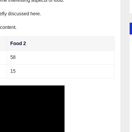
ome interesting aspects of food.
iefly discussed here.
 content.
Food 2
58
15