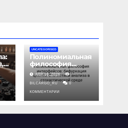
UNCATEGORISED
а:
Полиномиальная
,
философия
интерфейсов:
АПР 16, 2026
бифуркация
циклом
BILCARGO_RU
0
ов
Статистики
КОММЕНТАРИИ
анализа в
стохастической
среде