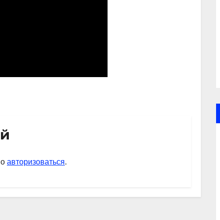
ий
мо
авторизоваться
.