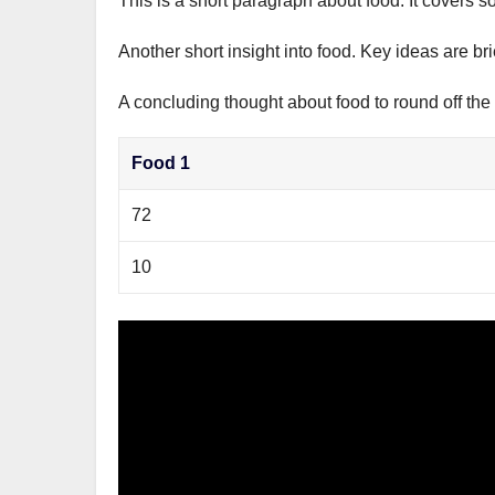
This is a short paragraph about food. It covers s
р
m
l
а
Another short insight into food. Key ideas are br
a
в
s
A concluding thought about food to round off the
и
s
т
Food 1
n
ь
i
72
k
10
i