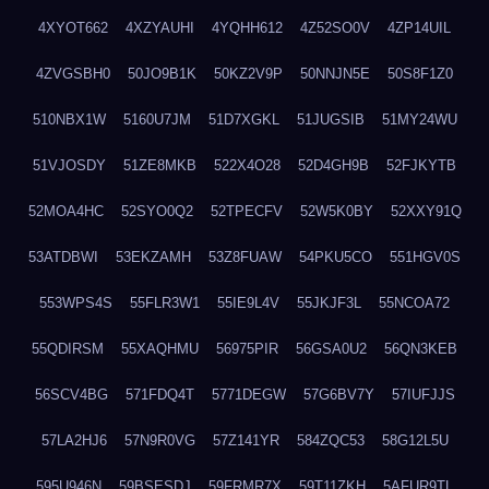
4XYOT662
4XZYAUHI
4YQHH612
4Z52SO0V
4ZP14UIL
4ZVGSBH0
50JO9B1K
50KZ2V9P
50NNJN5E
50S8F1Z0
510NBX1W
5160U7JM
51D7XGKL
51JUGSIB
51MY24WU
51VJOSDY
51ZE8MKB
522X4O28
52D4GH9B
52FJKYTB
52MOA4HC
52SYO0Q2
52TPECFV
52W5K0BY
52XXY91Q
53ATDBWI
53EKZAMH
53Z8FUAW
54PKU5CO
551HGV0S
553WPS4S
55FLR3W1
55IE9L4V
55JKJF3L
55NCOA72
55QDIRSM
55XAQHMU
56975PIR
56GSA0U2
56QN3KEB
56SCV4BG
571FDQ4T
5771DEGW
57G6BV7Y
57IUFJJS
57LA2HJ6
57N9R0VG
57Z141YR
584ZQC53
58G12L5U
595U946N
59BSESDJ
59FRMR7X
59T11ZKH
5AFUR9TL