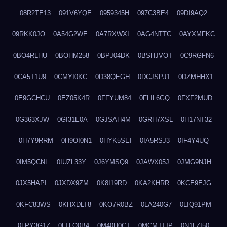
08R2TE13
091V6YQE
0959345H
097C3BE4
09DI9AQ2
09RKK0JO
0A54G2WE
0A7RXWXI
0AG4NTTC
0AYXMFKC
0BO4RLHU
0BOHM258
0BPJ04DK
0BSHJVOT
0C9RGFN6
0CA5T1U9
0CMYI0KC
0D38QEGH
0DCJSPJ1
0DZMHHX1
0E9GCHCU
0EZ05K4R
0FFYUM84
0FLIL6GQ
0FXF2MUD
0G363XJW
0GI31E0A
0GJSAH4M
0GRH7XSL
0H17NT32
0H7Y9RRM
0H9OI0N1
0HYK5SEI
0IA5RSJ3
0IF4Y4UQ
0IM5QCNL
0IUZL33Y
0J6YMSQ9
0JAWX05J
0JMG9NJH
0JX5HAPI
0JXDX9ZM
0K8I19RD
0KA2KHRR
0KCE9EJG
0KFC83WS
0KHXDLT8
0KO7R0BZ
0LA240G7
0LIQ91PM
0LPY3G1Z
0LTLQ0B4
0M40H0CT
0MCMJJJP
0N1LZI50