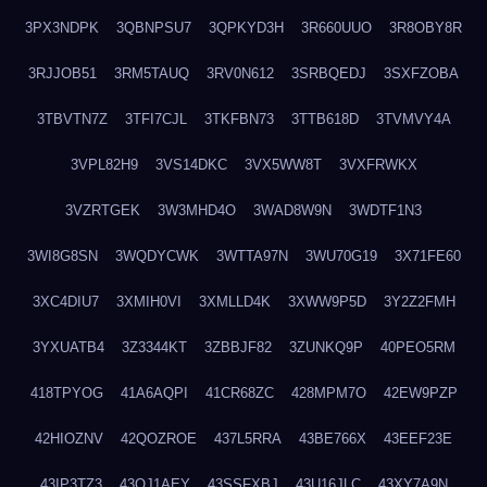
3PX3NDPK
3QBNPSU7
3QPKYD3H
3R660UUO
3R8OBY8R
3RJJOB51
3RM5TAUQ
3RV0N612
3SRBQEDJ
3SXFZOBA
3TBVTN7Z
3TFI7CJL
3TKFBN73
3TTB618D
3TVMVY4A
3VPL82H9
3VS14DKC
3VX5WW8T
3VXFRWKX
3VZRTGEK
3W3MHD4O
3WAD8W9N
3WDTF1N3
3WI8G8SN
3WQDYCWK
3WTTA97N
3WU70G19
3X71FE60
3XC4DIU7
3XMIH0VI
3XMLLD4K
3XWW9P5D
3Y2Z2FMH
3YXUATB4
3Z3344KT
3ZBBJF82
3ZUNKQ9P
40PEO5RM
418TPYOG
41A6AQPI
41CR68ZC
428MPM7O
42EW9PZP
42HIOZNV
42QOZROE
437L5RRA
43BE766X
43EEF23E
43IP3TZ3
43OJ1AEY
43SSFXBJ
43U16JLC
43XY7A9N