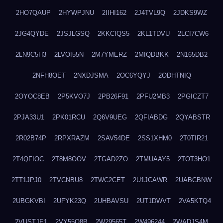
2HO7QAUP
2HYWPJNU
2IIHI162
2J4TVL9Q
2JDKS9WZ
2JG4QYDE
2JSJLGSQ
2KKCIQS5
2KL1TDVU
2LCI7CW6
2LN9C5H3
2LVOI55N
2M7YMERZ
2MIQDBKK
2N165DB2
2NFH8OET
2NXDJSMA
2OC6YQYJ
2ODHTNIQ
2OYOC8EB
2P5KVO7J
2PB26F91
2PFU2MB3
2PGICZT7
2PJA33U1
2PK01RCU
2Q6V9UEG
2QFIABDG
2QYABSTR
2R02B74P
2RPXRAZM
2SAV54DE
2SS1XHM0
2T0TIR21
2T4QFIOC
2T8M8OOV
2TGAD2ZO
2TMUAAY5
2TOT3HO1
2TT1JPJ0
2TVCNBU8
2TWC2CET
2U1JCAWR
2UABCBNW
2UBGKVBI
2UFYK23Q
2UHBAVSU
2UT1DWVT
2VA5KTQ4
2VUSTJE1
2VY55Q8B
2W29565T
2W496244
2WADJS4M