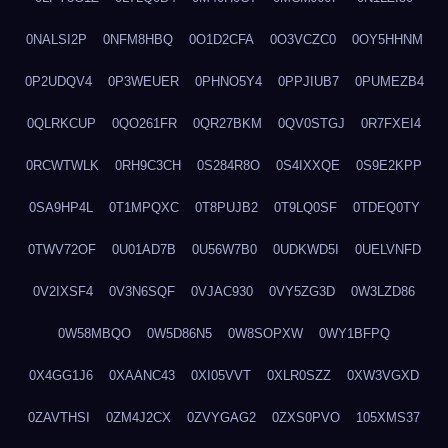
0NALSI2P
0NFM8HBQ
0O1D2CFA
0O3VCZC0
0OY5HHNM
0P2UDQV4
0P3WEUER
0PHNO5Y4
0PPJIUB7
0PUMEZB4
0QLRKCUP
0QO261FR
0QR27BKM
0QV0STGJ
0R7FXEI4
0RCWTWLK
0RH9C3CH
0S284R8O
0S4IXXQE
0S9E2KPP
0SA9HP4L
0T1MPQXC
0T8PUJB2
0T9LQ0SF
0TDEQ0TY
0TWV72OF
0U01AD7B
0U56W7B0
0UDKWD5I
0UELVNFD
0V2IXSF4
0V3N6SQF
0VJAC930
0VY5ZG3D
0W3LZD86
0W58MBQO
0W5D86N5
0W8SOPXW
0WY1BFPQ
0X4GG1J6
0XAANC43
0XI05VVT
0XLR0SZZ
0XW3VGXD
0ZAVTHSI
0ZM4J2CX
0ZVYGAG2
0ZXS0PVO
105XMS37