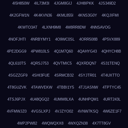
4I5H850W
4IL73M3I
4JGM8GIJ
4JH8IPKK
4JS349D2
4K2GFW1N
4K4KVN36
4KML855I
4KNS3G0Y
4KQJIFMI
4KWTO3AT
4LXNH9M8
4M8RR8DW
4NNSAVOG
4NOFJHTI
4NRBYMY1
4O9WC0SL
4ORR508B
4P5VX889
4PE2DGG9
4PW810LS
4Q1M7Q60
4QAHYG43
4QHYCH8B
4QL610TS
4QRSJ753
4QVTMIC5
4QXRDQN7
4S31TENQ
4SGZZGF9
4SHI3FUE
4SRMCB32
4SYJTR01
4T4UXTTO
4T8GUZVK
4TAWVEKW
4TBBI1Y5
4TJ1ASNW
4TPTYC45
4TSJ6PJX
4U48QGQ2
4UMM8LXA
4UNHPQM1
4URT243L
4VFMWJZ0
4VGSLXPJ
4VJZYO02
4VNW7KSQ
4W6ZE1F7
4WP2PW82
4WQWQXX8
4WXQZN38
4X7TT8GV