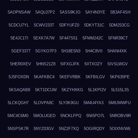
5AOPNSAW
5AQL07P2
5ASS9KJO
5AY4N3YE
5B3AF4SH
5CDCU7YL
5CWV233T
5DFYUFZ0
5DKYT31C
5DM253CG
5E4JC1TI
5EXK7A7W
5F447S51
5FMM242C
5FNR39CT
5GEF3377
5GYKO7P3
5H18E5N3
5H4C8VII
5HANI4XK
5HER0XEV
5HNS21Z8
5IFXGJFK
5IITXOZY
5IVSLWGV
5J5FOXDN
5KAFKBC4
5KEFVRBK
5KFBILGV
5KP635PE
5KSAQAB8
5KT1DCUW
5KZYHXKG
5L1KPI2V
5L515L3S
5LCKQGH7
5LOVPA8C
5LY0K9GU
5M4U4YA3
5M8JMWFU
5MC4C6M0
5MOLUGED
5NCKLFPQ
5NI5PO7L
5NROBV9R
5NSPSK7R
5NYZ03GV
5NZ2F7XQ
5OGIRQDY
5OIXNVW6