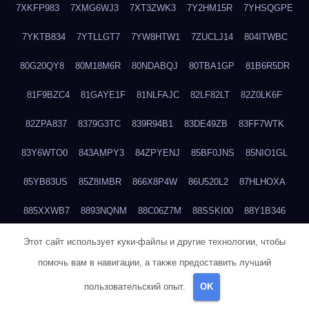
7XKFP983
7XMG6WJ3
7XT3ZWK3
7Y2HM15R
7YHSQGPE
7YKTB834
7YTLLGT7
7YW8HTW1
7ZUCLJ14
804ITWBC
80G20QY8
80M18M6R
80NDABQJ
80TBA1GP
81B6R5DR
81F9BZC4
81GAYE1F
81NLFAJC
82LF82LT
82Z0LK6F
82ZPA837
8379G3TC
839R94B1
83DE49ZB
83FF7WTK
83Y6WTO0
843AMPY3
84ZPYENJ
85BF0JNS
85NIO1GL
85YB83US
85Z8IMBR
866X8P4W
86U520L2
87HLHOXA
885XXWB7
8893NQNM
88C06Z7M
88SSKI00
88Y1B346
88ZYQON6
88ZZ29JA
895NL72T
89WVKQCH
8A6B5EEP
Этот сайт использует куки-файлы и другие технологии, чтобы
помочь вам в навигации, а также предоставить лучший
8BBJWQMN
8BJPIIGO
8BSWANL0
8BVB056I
8BZT9YKF
пользовательский опыт.
OK
8BZZZWSD
8C2C6QL5
8C6H1X9Q
8CEG9O6P
8CFDQ2M4