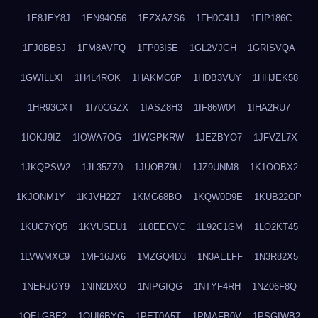
1E8JEY8J
1EN94O56
1EZXAZS6
1FH0C41J
1FIP186C
1FJ0BB6J
1FM8AVFQ
1FP03I5E
1GL2VJGH
1GRISVQA
1GWILLXI
1H4L4ROK
1HAKMC6P
1HDB3VUY
1HHJEK58
1HR93CXT
1I70CGZX
1IASZ8H3
1IF86W04
1IHA2RU7
1IOKJ9IZ
1IOWA7OG
1IWGPKRW
1JEZBYO7
1JFVZL7X
1JKQPSW2
1JL35ZZ0
1JUOBZ9U
1JZ9UNM8
1K1OOBX2
1KJONM1Y
1KJVH227
1KMG68BO
1KQW0D9E
1KUB22OP
1KUC7YQ5
1KVUSEU1
1L0EECVC
1L92C1GM
1LO2KT45
1LVWMXC9
1MF16JX6
1MZGQ4D3
1N3AELFF
1N3R82X5
1NERJOY9
1NIN2DXO
1NIPGIQG
1NTYF4RH
1NZ06F8Q
1OELGBE2
1OUI6BYG
1PET0A5T
1PMAFB0V
1PSGIWB2