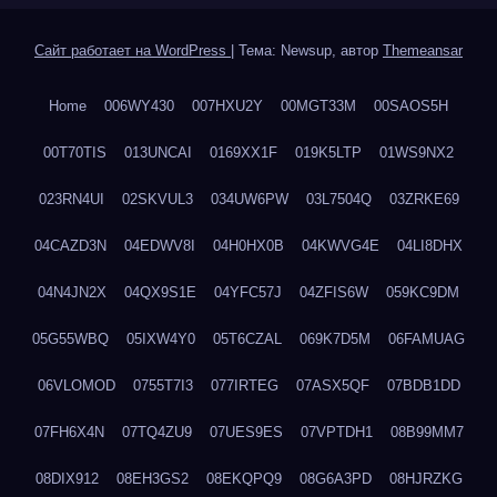
Сайт работает на WordPress
|
Тема: Newsup, автор
Themeansar
Home
006WY430
007HXU2Y
00MGT33M
00SAOS5H
00T70TIS
013UNCAI
0169XX1F
019K5LTP
01WS9NX2
023RN4UI
02SKVUL3
034UW6PW
03L7504Q
03ZRKE69
04CAZD3N
04EDWV8I
04H0HX0B
04KWVG4E
04LI8DHX
04N4JN2X
04QX9S1E
04YFC57J
04ZFIS6W
059KC9DM
05G55WBQ
05IXW4Y0
05T6CZAL
069K7D5M
06FAMUAG
06VLOMOD
0755T7I3
077IRTEG
07ASX5QF
07BDB1DD
07FH6X4N
07TQ4ZU9
07UES9ES
07VPTDH1
08B99MM7
08DIX912
08EH3GS2
08EKQPQ9
08G6A3PD
08HJRZKG