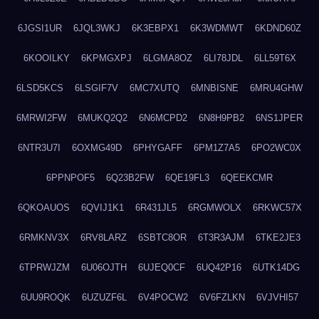
6JGSI1UR
6JQL3WKJ
6K3EBPX1
6K3WDMWT
6KDND60Z
6KOOILKY
6KPMGXPJ
6LGMA8OZ
6LI78JDL
6LL59T6X
6LSD5KCS
6LSGIF7V
6MC7XUTQ
6MNBISNE
6MRU4GHW
6MRWI2FW
6MUKQ2Q2
6N6MCPD2
6N8H9PB2
6NS1JPER
6NTR3U7I
6OXMG49D
6PHYGAFF
6PM1Z7A5
6PO2WC0X
6PPNPOF5
6Q23B2FW
6QE19FL3
6QEEKCMR
6QKOAUOS
6QVIJ1K1
6R431JL5
6RGMWOLX
6RKWC57X
6RMKNV3X
6RV8LARZ
6SBTC8OR
6T3R3AJM
6TKE2JE3
6TPRWJZM
6U06OJTH
6UJEQ0CF
6UQ42P16
6UTK14DG
6UU9ROQK
6UZUZF6L
6V4POCW2
6V6FZLKN
6VJVHI57