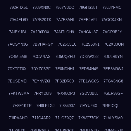
792RHX5L
7939XN0C
796YV3DQ
79GHS38T
79L8YFMC
79V4EL6D
7A7B2KTK
7A7E8AHI
7AEEJVFI
7AGCKJXN
7AIBYJBI
7AJR6D3X
7AMTLOH9
7ANGKL8Z
7AOR3BJY
7AOSYN3G
7BVHAFGY
7C26C5EC
7C2S58N1
7C2XDJQN
7C4MI5MB
7CCV7IAS
7D5UQZFD
7D73WX32
7DULR9YN
7DXTFT0X
7DYZC5PF
7E0NDNH1
7EDB4H4S
7EE3M9WJ
7EUSEMEI
7EYNVZ6I
7FB2DR6D
7FE1WG6S
7FGV6NG8
7FKTW3MA
7FRYD8I9
7FX48QP3
7GDV0B8J
7GER99GF
7H8E1KTR
7H8LPLGJ
7I854907
7IAYUF4X
7IRRICQI
7JIRAAHO
7JJO4AR2
7JLOZ9Q7
7KWC77GK
7LALYSM0
7LCWIIY0
7LVURME7
7M1UWA38
7MHLTVDG
7MM4F50B