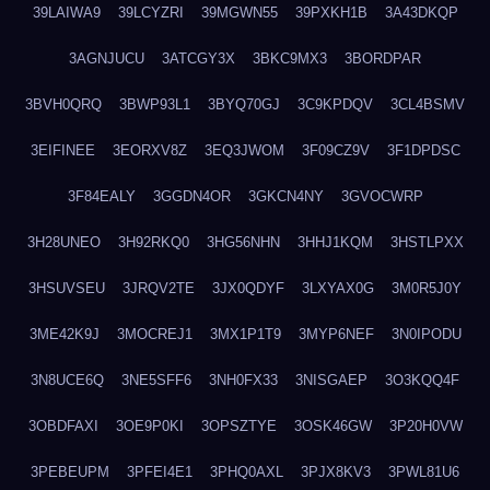
39LAIWA9
39LCYZRI
39MGWN55
39PXKH1B
3A43DKQP
3AGNJUCU
3ATCGY3X
3BKC9MX3
3BORDPAR
3BVH0QRQ
3BWP93L1
3BYQ70GJ
3C9KPDQV
3CL4BSMV
3EIFINEE
3EORXV8Z
3EQ3JWOM
3F09CZ9V
3F1DPDSC
3F84EALY
3GGDN4OR
3GKCN4NY
3GVOCWRP
3H28UNEO
3H92RKQ0
3HG56NHN
3HHJ1KQM
3HSTLPXX
3HSUVSEU
3JRQV2TE
3JX0QDYF
3LXYAX0G
3M0R5J0Y
3ME42K9J
3MOCREJ1
3MX1P1T9
3MYP6NEF
3N0IPODU
3N8UCE6Q
3NE5SFF6
3NH0FX33
3NISGAEP
3O3KQQ4F
3OBDFAXI
3OE9P0KI
3OPSZTYE
3OSK46GW
3P20H0VW
3PEBEUPM
3PFEI4E1
3PHQ0AXL
3PJX8KV3
3PWL81U6