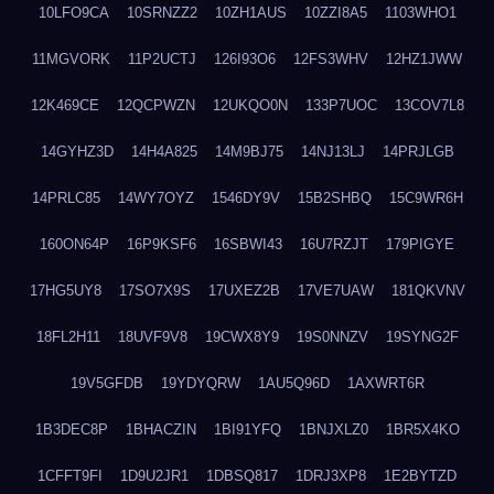
10LFO9CA
10SRNZZ2
10ZH1AUS
10ZZI8A5
1103WHO1
11MGVORK
11P2UCTJ
126I93O6
12FS3WHV
12HZ1JWW
12K469CE
12QCPWZN
12UKQO0N
133P7UOC
13COV7L8
14GYHZ3D
14H4A825
14M9BJ75
14NJ13LJ
14PRJLGB
14PRLC85
14WY7OYZ
1546DY9V
15B2SHBQ
15C9WR6H
160ON64P
16P9KSF6
16SBWI43
16U7RZJT
179PIGYE
17HG5UY8
17SO7X9S
17UXEZ2B
17VE7UAW
181QKVNV
18FL2H11
18UVF9V8
19CWX8Y9
19S0NNZV
19SYNG2F
19V5GFDB
19YDYQRW
1AU5Q96D
1AXWRT6R
1B3DEC8P
1BHACZIN
1BI91YFQ
1BNJXLZ0
1BR5X4KO
1CFFT9FI
1D9U2JR1
1DBSQ817
1DRJ3XP8
1E2BYTZD