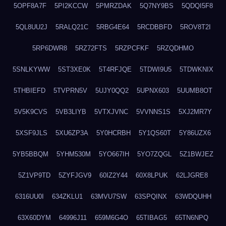
5OPF8A7F
5PI2KCCW
5PMRZDAK
5Q7NY9BS
5QDQI5F8
5QL8UU2J
5RALQ21C
5RBG4E64
5RCDBBFD
5ROV8T2I
5RP6DWR8
5RZ72FTS
5RZPCFKF
5RZQDHMO
5SNLKYWW
5ST3XE0K
5T4RFJQE
5TDWI9U5
5TDWKNIX
5THBIEFD
5TVPRN5V
5UJY0QQ2
5UPNX603
5UUMB8OT
5V5K9CVS
5VB3LIYB
5VTXJVNC
5VVNNS1S
5XJ2MR7Y
5XSF9JLS
5XU6ZP3A
5Y0HCRBH
5Y1QS60T
5Y86UZX6
5YB5BBQM
5YHM530M
5YO667IH
5YO7ZQGL
5Z1BWJEZ
5Z1VP9TD
5ZYFJGV9
60IZ2Y44
60X8LPUK
62LJGRE8
6316UU0I
634ZKLU1
63MVU7SW
63SPQINX
63WDQUHH
63X60DYM
64996J11
659M6G4O
65TIBAG5
65TN6NPQ