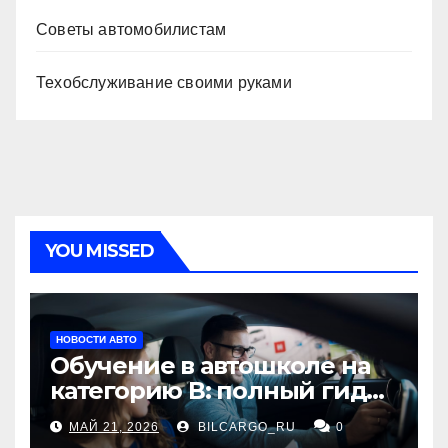
Советы автомобилистам
Техобслуживание своими руками
YOU MISSED
НОВОСТИ АВТО
Обучение в автошколе на
категорию В: полный гид
для будущих водителей
МАЙ 21, 2026
BILCARGO_RU
0