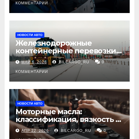
КОММЕНТАРИИ
НОВОСТИ АВТО
Железнодорожные
контейнерные перевозки
из Китая в Россию:
МАЙ 6, 2026
BILCARGO_RU
0
маршруты, сроки и
требования
КОММЕНТАРИИ
НОВОСТИ АВТО
Моторные масла:
классификация, вязкость и
рекомендации по выбору
АПР 22, 2026
BILCARGO_RU
0
для различных типов