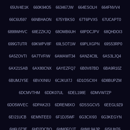
65UV4E1K
660K94O5
663467JW
664ESOLH
664FNVV4
66C6U597
66NBHAON
675YBKS0
67T6PVX5
67UCAPT0
6899WHVC
68EZZKJQ
68OMB6UH
68PDCJPV
68QHDOI3
699GTUTR
69KWPV8F
69LSOT1W
69PLXGPN
69S53RP0
6A5ZOVTI
6A7TVFIW
6AMAWT34
6ANZ4C8L
6AS3LJQ4
6AX21SAB
6AX80CNX
6AYEZFQ7
6B0V87BD
6BA9R10Z
6BUMJY5E
6BVXINIU
6CJKUI7J
6D1OSCXH
6D8BUPZM
6DCMVTHM
6DDK07UL
6DEL198E
6DMVW7ZP
6DO5WVEC
6DPAK2I3
6DREN8XO
6DSSGCV5
6EEGL9Z9
6EI21UCB
6EMNTEE0
6F1DJ5WF
6G3CXI93
6G3KEGYN
6H6L0Z3E
6HD2DCBO
6HM0FQJT
6HWL9A3P
6I5IUH76