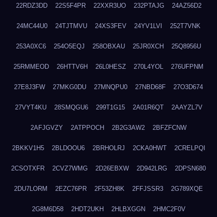
22RDZ3DD
22S5F4PR
22XXR3UO
232PTAJG
24AZ56D2
24MC44U0
24TJTMVU
24XS3FEV
24YV1LVI
252T7VNK
253A0XC6
254O5EQJ
258OBXAU
25JR0XCH
25Q8956U
25RMMEOD
26HTTV6H
26L0HESZ
270L4YOL
276UFPNM
27E8J3FW
27MKG0DU
27MNQPU0
27NBD68F
27O3D674
27VYT4KU
28SMQGU6
299T1G15
2A01R6QT
2AAYZL7V
2AFJGVZY
2ATPPOCH
2B2G3AW2
2BFZFCNW
2BKKV1H5
2BLDOOU6
2BRHOLRJ
2CKA0HWT
2CRELPQI
2CSOTXFR
2CVZ7WMG
2D26EBXW
2D942LRG
2DPSN680
2DU7LORM
2EZC76PR
2F53ZH8K
2FFJSSR3
2G789XQE
2G8M6D58
2HDT2UKH
2HLBXGGN
2HMC2F0V