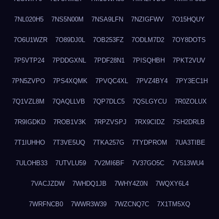
7NL020H5
7NS5N00M
7NSA9LFN
7NZIGFWV
7O15HQUY
7O6U1WZR
7O89DJ0L
7OB253FZ
7ODLM7D2
7OY8DOTS
7P5VTP24
7PDDGXNL
7PDF28N1
7PISQHBH
7PKT2VUV
7PN5ZVPO
7PS4XQMK
7PVQC4XL
7PVZ4BY4
7PY3EC1H
7Q1VZL8M
7QAQLLVB
7QP7DLC5
7QSLGYCU
7R0ZOLUX
7R9IGDKD
7ROB1V3K
7RPZVSPJ
7RX9CIDZ
7SH2DRLB
7T1IUHHO
7T3VE5UQ
7TKA257G
7TYDPROM
7UA3TIBE
7ULOHB33
7UTVLU59
7V2MI6BF
7V37GO5C
7V513WU4
7VACJZDW
7WHDQ1JB
7WHY4Z0N
7WQXY6L4
7WRFNCB0
7WWR3W39
7WZCNQ7C
7X1TM5XQ