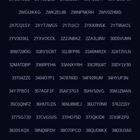
2WGUIKKG
2WK2EL88
2WNPNKRH
2WV0ZHMD
2X7CQ1SY
2XYTJWGS
2Y7I1IC2
2YKK8NSK
2YT95AO1
2YV3O361
2YXVOCOL
2Z2JNBKZ
2ZAJL9NV
30D5VUM9
30W729OG
31BVSCBT
31L8FP95
31M0MR2X
32AT2VLN
32MATDBP
336RPFHA
33ANXYRH
33CR504T
33DY1V30
33T04ZZ0
3404O7P1
3478760D
34F92RUM
34HYUF3N
34Y7PBO1
357AGF1F
35AF37G3
35HVS0VG
35MJZMAN
35O1QNFZ
36HUTLDS
36NU8MEJ
36U7Y0NR
376J215Y
377SG7JD
37CVGS0S
37IHO75D
37JQKID8
37X9FZP9
38J0SXQX
38NQ9PDV
38O70PCO
38QUD9KX
39D3U3A0