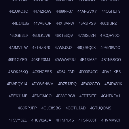
441OKOJO
4474ZR0W
4489NF37
44AFGVXY
44CGH1H9
44E14L85
44VA5KJF
44XI8AFW
45A3IPS9
4601IURZ
46DGB3L9
46DLKJV6
46KT56QV
4728GJZN
47CQFY0O
47JMVITW
47TRZS70
47W8J2J2
48QJBQ0X
49MZ8W4O
49R1GYE9
49SPF3MJ
49WWVPJU
4B13IA3F
4B1N5SGO
4BOKJ6KQ
4C9HCESS
4D64LFAR
4D90P4CC
4DV2LKB3
4DWPQY14
4DYW6NWM
4DZ5J3RQ
4E402GTO
4E4R43JK
4EE6J1ME
4ENC34CO
4F88GRG8
4FDT5ITF
4GHTKFV1
4GJRPJFP
4GLC8SBG
4GOTUJAD
4GTUQOMS
4H5VY3Z1
4HCW1AJA
4HINPU4S
4HSR603T
4HVMV9QI