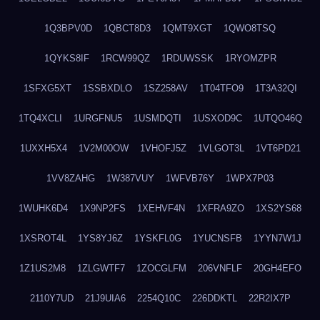
1Q3BPV0D
1QBCT8D3
1QMT9XGT
1QWO8TSQ
1QYKS8IF
1RCW99QZ
1RDUWSSK
1RYOMZPR
1SFXG5XT
1SSBXDLO
1SZ258AV
1T04TFO9
1T3A32QI
1TQ4XCLI
1URGFNU5
1USMDQTI
1USXOD9C
1UTQO46Q
1UXXH5X4
1V2M00OW
1VHOFJ5Z
1VLGOT3L
1VT6PD21
1VV8ZAHG
1W387VUY
1WFVB76Y
1WPX7P03
1WUHK6D4
1X9NP2FS
1XEHVF4N
1XFRA9ZO
1XS2YS68
1XSROT4L
1YS8YJ6Z
1YSKFL0G
1YUCNSFB
1YYN7W1J
1Z1US2M8
1ZLGWTF7
1ZOCGLFM
206VNFLF
20GH4EFO
2110Y7UD
21J9UIA6
2254Q10C
226DDKTL
22R2IX7P