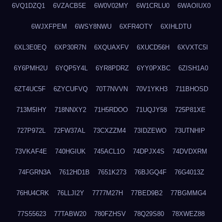
6VQ1DZQ1
6VZACB5E
6W0V02MY
6W1CRLU0
6WAOIUX0
6WJXFPEM
6WSY8NWU
6XFR4OTY
6XIHLDTU
6XL3E0EQ
6XP30R7N
6XQUAXFV
6XUCD56H
6XVXTC5I
6Y6PMH2U
6YQP5Y4L
6YR8PDRZ
6YY0PXBC
6ZISH1A0
6ZT4UC5F
6ZYCUFVQ
70T7NVVN
70V1YKH3
711BHOSD
713M5IHY
718NNXY2
71H5RDOO
71UQJY58
725P81XE
727P972L
72FW37AL
73CXZZM4
73IDZEWO
73UTNHIP
73VKAF4E
740HGIUK
745ACL1O
74DPJX4S
74DVDXRM
74FGRN3A
7612HD1B
7651K273
76BJGQ4F
76G4013Z
76HU4CRK
76LLJI2Y
7777M27H
77BED9B2
77BGMMG4
77S55623
77TABW20
780FZHSV
78Q29S80
78XWEZ88